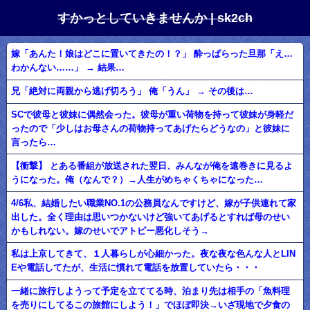
すかっとしていきませんか | sk2ch
嫁「あんた！娘はどこに置いてきたの！？」 酔っぱらった旦那「え…
わかんない……」 → 結果…
兄「絶対に両親から逃げ切ろう」 俺「うん」 → その後は…
SCで彼母と彼妹に偶然会った。彼母が重い荷物を持って彼妹が身軽だ
ったので「少しはお母さんの荷物持ってあげたらどうなの」と彼妹に
言ったら…
【衝撃】 とある番組が放送された翌日、みんなが俺を遠巻きに見るよ
うになった。俺（なんで？）→人生がめちゃくちゃになった…
4/6私、結婚したい職業NO.1の公務員なんですけど、嫁が子供連れて家
出した。全く理由は思いつかないけど強いてあげるとすれば母のせい
かもしれない。嫁のせいでアトピー悪化しそう→
私は上京してきて、１人暮らしが心細かった。夜な夜な色んな人とLIN
Eや電話してたが、生活に慣れて電話を放置していたら・・・
一緒に旅行しようって予定を立ててる時、泊まり先は相手の「魚料理
を売りにしてるこの旅館にしよう！」でほぼ即決→いざ現地で夕食の