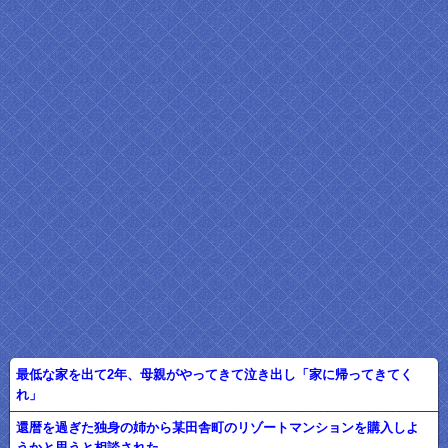
最低な家を出て2年、母親がやってきて泣き出し「家に帰ってきてく
れ」
還暦を過ぎた独身の姉から某田舎町のリゾートマンションを購入しよ
うかと思うと相談された