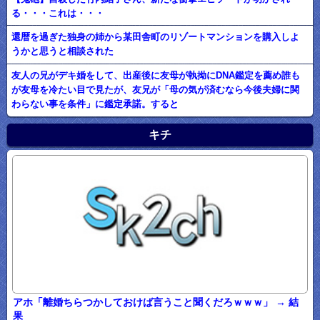
る・・・これは・・・
還暦を過ぎた独身の姉から某田舎町のリゾートマンションを購入しよ
うかと思うと相談された
友人の兄がデキ婚をして、出産後に友母が執拗にDNA鑑定を薦め誰も
が友母を冷たい目で見たが、友兄が「母の気が済むなら今後夫婦に関
わらない事を条件」に鑑定承諾。すると
キチ
アホ「離婚ちらつかしておけば言うこと聞くだろｗｗｗ」 → 結
果