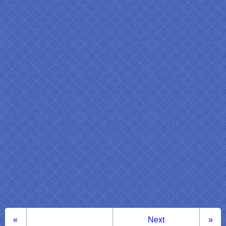
«
Next
»