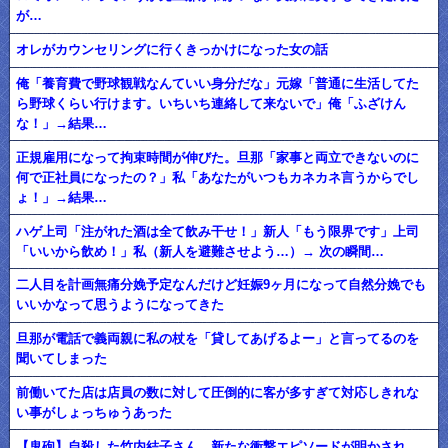
が…
オレがカウンセリングに行くきっかけになった女の話
俺「養育費で野球観戦なんていい身分だな」元嫁「普通に生活してた
ら野球くらい行けます。いちいち連絡して来ないで」俺「ふざけん
な！」→結果…
正規雇用になって拘束時間が伸びた。旦那「家事と両立できないのに
何で正社員になったの？」私「あなたがいつもカネカネ言うからでし
ょ！」→結果…
ハゲ上司「注がれた酒は全て飲み干せ！」新人「もう限界です」上司
「いいから飲め！」私（新人を避難させよう…）→ 次の瞬間…
二人目を計画無痛分娩予定なんだけど妊娠9ヶ月になって自然分娩でも
いいかなって思うようになってきた
旦那が電話で義両親に私の杖を「貸してあげるよー」と言ってるのを
聞いてしまった
前働いてた店は店員の数に対して圧倒的に客が多すぎて対応しきれな
い事がしょっちゅうあった
【鬼砲】自殺した竹内結子さん、新たな衝撃エピソードが明かされ