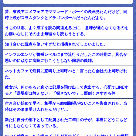
昔、東映アニメフェアでママレード・ボーイの映画見たんだけど、同
時上映がスラムダンクとドラゴンボールだったんだよな。
うちの旦那、よく漢字を読み間違える上に、 意味が通らなくなるのを
お構いなしにそのまま無理やり読もうとする。
知り合いに読点を使いすぎだと指摘されてしまいました。
インフルエンザが警戒レベルにまで流行りだしたこの時期に、具合が
悪いのに頑なに病院に行こうとしない同居の義姉。
ネットカフェで店員に怒鳴り上司呼べと！言ったら会社の上司呼ばれ
た。
彼女が、何かあると直ぐに部屋を飛び出して家出する。心配でLINEす
ると「居場所は教えない」「探さないで」→面倒くさすぎる件
付き合い始めて早々、相手から結婚願望がないことを告白された。当
時はそのまま受け入れたんだけど…
新たに自分の部下として配属された二年目の子が、本当にどうにもど
うにもならなくて困っている。