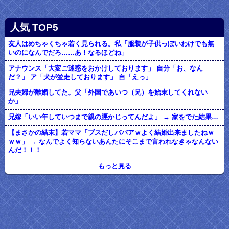
人気 TOP5
友人はめちゃくちゃ若く見られる。私「服装が子供っぽいわけでも無
いのになんでだろ……あ！なるほどね」
アナウンス「大変ご迷惑をおかけしております」 自分「お、なん
だ？」 ア「犬が並走しております」 自「えっ」
兄夫婦が離婚してた。父「外国であいつ（兄）を始末してくれない
か」
兄嫁「いい年していつまで親の脛かじってんだよ」 → 家をでた結果…
【まさかの結末】若ママ「ブスだしババアｗよく結婚出来ましたねｗ
ｗｗ」 → なんでよく知らないあんたにそこまで言われなきゃなんない
んだ！！！
もっと見る