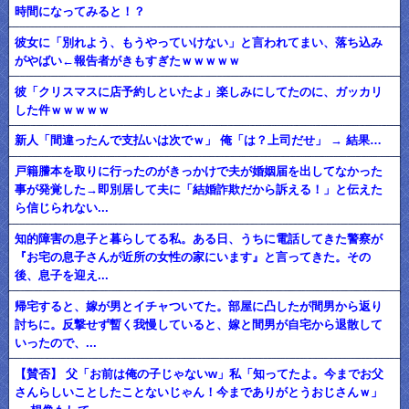
時間になってみると！？
彼女に「別れよう、もうやっていけない」と言われてまい、落ち込み
がやばい←報告者がきもすぎたｗｗｗｗｗ
彼「クリスマスに店予約しといたよ」楽しみにしてたのに、ガッカリ
した件ｗｗｗｗｗ
新人「間違ったんで支払いは次でｗ」 俺「は？上司だせ」 → 結果…
戸籍謄本を取りに行ったのがきっかけで夫が婚姻届を出してなかった
事が発覚した→即別居して夫に「結婚詐欺だから訴える！」と伝えた
ら信じられない...
知的障害の息子と暮らしてる私。ある日、うちに電話してきた警察が
『お宅の息子さんが近所の女性の家にいます』と言ってきた。その
後、息子を迎え...
帰宅すると、嫁が男とイチャついてた。部屋に凸したが間男から返り
討ちに。反撃せず暫く我慢していると、嫁と間男が自宅から退散して
いったので、...
【賛否】 父「お前は俺の子じゃないw」私「知ってたよ。今までお父
さんらしいことしたことないじゃん！今までありがとうおじさんｗ」