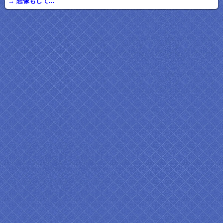
→ 想像もして...