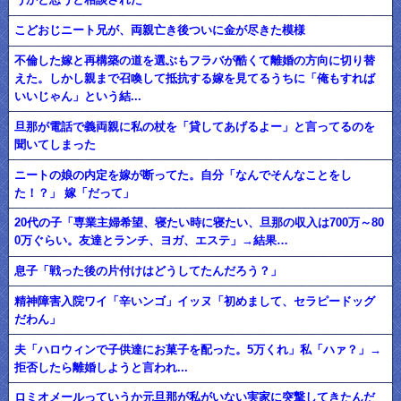
こどおじニート兄が、両親亡き後ついに金が尽きた模様
不倫した嫁と再構築の道を選ぶもフラバが酷くて離婚の方向に切り替
えた。しかし親まで召喚して抵抗する嫁を見てるうちに「俺もすれば
いいじゃん」という結...
旦那が電話で義両親に私の杖を「貸してあげるよー」と言ってるのを
聞いてしまった
ニートの娘の内定を嫁が断ってた。自分「なんでそんなことをし
た！？」 嫁「だって」
20代の子「専業主婦希望、寝たい時に寝たい、旦那の収入は700万～80
0万ぐらい。友達とランチ、ヨガ、エステ」→結果…
息子「戦った後の片付けはどうしてたんだろう？」
精神障害入院ワイ「辛いンゴ」イッヌ「初めまして、セラピードッグ
だわん」
夫「ハロウィンで子供達にお菓子を配った。5万くれ」私「ハァ？」→
拒否したら離婚しようと言われ...
ロミオメールっていうか元旦那が私がいない実家に突撃してきたんだ