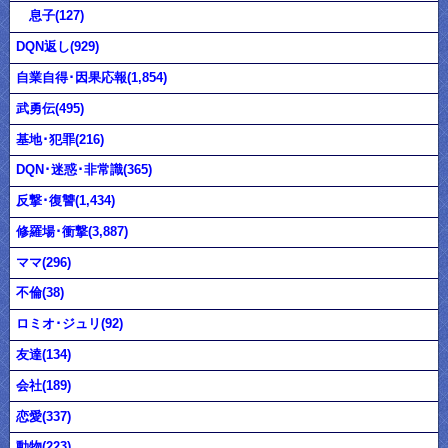
息子(127)
DQN返し(929)
自業自得･因果応報(1,854)
武勇伝(495)
基地･犯罪(216)
DQN･迷惑･非常識(365)
反撃･復讐(1,434)
修羅場･衝撃(3,887)
ママ(296)
不倫(38)
ロミオ･ジュリ(92)
友達(134)
会社(189)
恋愛(337)
動物(223)