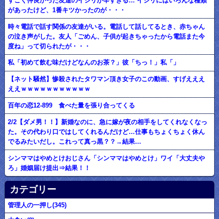
すごく仲良かった友達のイジリが辛すぎる… イジリにはいろんな種類
があったけど、1番キツかったのが・・・
時々電話で話す関係の友達がいる。電話して話してるとき、赤ちゃん
の泣き声がした。友人「ごめん、子供が起きちゃったから電話また今
度ね」って切られたが・・・
私「初めて飲む味だけどなんのお茶？」彼「ちっ！」私「」
【ネット騒然】惨殺されたタワマン頂き女子のこの動画、すげえええ
ええｗｗｗｗｗｗｗｗｗｗｗ
百年の恋12-899 食べた量を張り合ってくる
2/2【ダメ男！！】新婚なのに、急に嫁が夜の相手をしてくれなくなっ
た。その代わり口ではしてくれるんだけど…仕事もちょくちょく休ん
でるみたいだし。これって真っ黒？？→結果…
シンママはやめとけおじさん「シンママはやめとけ」ワイ「大丈夫や
ろ」婚姻届け提出⇒結果！！
カテゴリー
管理人の一押し(345)