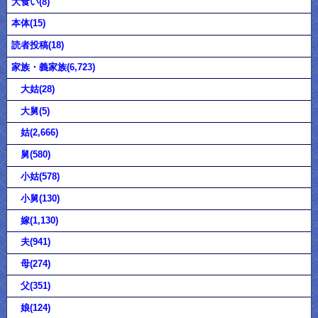
大食い(8)
本体(15)
読者投稿(18)
家族・義家族(6,723)
大姑(28)
大舅(5)
姑(2,666)
舅(580)
小姑(578)
小舅(130)
嫁(1,130)
夫(941)
母(274)
父(351)
娘(124)