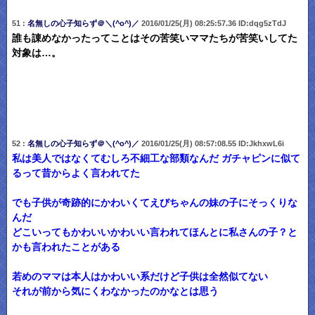
51 :
名無しの心子知らず＠＼(^o^)／
2016/01/25(月) 08:25:57.36 ID:dqg5zTdJ
誰も諌めなかったってことはその苦笑いママたちが苦笑いしてた
対象は…。
52 :
名無しの心子知らず＠＼(^o^)／
2016/01/25(月) 08:57:08.55 ID:JkhxwL6i
私は美人ではなくてむしろ不細工な部類なんだ ガチャピンに似て
るって昔からよく言われてた
でも子供が奇跡的にかわいくてえびちゃんの妹の子にそっくりな
んだ
どこいってもかわいいかわいい言われてほんとに私さんの子？と
かも言われたことがある
若めのママは本人はかわいい系だけど子供は全然似てない
それが前から気にくわなかったのかなとは思う