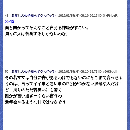
49 :
名無しの心子知らず＠＼(^o^)／
2016/01/25(月) 08:16:36.15 ID:OyPftLeR
>>45
面と向かってそんなこと言える神経がすごい。
周りの人は苦笑するしかないわな。
50 :
名無しの心子知らず＠＼(^o^)／
2016/01/25(月) 08:20:19.77 ID:pD6Gduih
その若ママは自分に害があるわけでもないのにそこまで言っちゃ
うのは、言ってイイ事と悪い事の区別がつかない残念な人だけ
ど、周りのただ苦笑いにも驚く
誰かが言い過ぎーくらい言うわ
新年会やるような仲ではなさそう