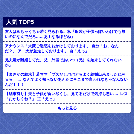
人気 TOP5
友人はめちゃくちゃ若く見られる。私「服装が子供っぽいわけでも無
いのになんでだろ……あ！なるほどね」
アナウンス「大変ご迷惑をおかけしております」 自分「お、なん
だ？」 ア「犬が並走しております」 自「えっ」
兄夫婦が離婚してた。父「外国であいつ（兄）を始末してくれない
か」
【まさかの結末】若ママ「ブスだしババアｗよく結婚出来ましたねｗ
ｗｗ」 → なんでよく知らないあんたにそこまで言われなきゃなんない
んだ！！！
【結末有り】夫と子供が食い尽くし。見てるだけで気持ち悪い → レス
「おかしくね？」 主「えっ」
もっと見る