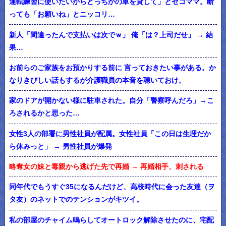
運転練習に使いたいからどっちかの車を貸して」とセコママ。断
っても「お願いね」とニッコリ…
新人「間違ったんで支払いは次でｗ」 俺「は？上司だせ」 → 結
果…
お前らのご家族をお預かりする前に 言っておきたい事がある。か
なりきびしい話もするが介護職員の本音を聴いておけ。
家のドアが開かない様に駐車された。自分「警察呼んだろ」→こ
ろされるかと思った…
女性3人の部署に男性社員が配属。女性社員「この日は生理だか
ら休みっと」 → 男性社員が爆発
略奪女の妹と毒親から逃げた先で再婚 → 再婚相手、刺される
同年代でもうすぐ35になるんだけど、高校時代に会った友達（ヲ
タ友）のネットでのテンションがキツイ。
私の部屋のチャイム鳴らしてオートロック解除させたのに、宅配