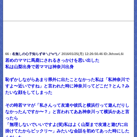
66 :
名無しの心子知らず＠＼(^o^)／
2016/01/25(月) 12:26:50.46 ID:JkhxwL6i
若めのママに馬鹿にされるきっかけを思い出した
私は山梨出身で若ママは神奈川出身
恥ずかしながらあまり県外に出たことなかった私は「私神奈川で
すよ〜近いですね」と言われた時に神奈川ってどこだ？とん？み
たいな顔をしてしまった
その時若ママが「私さんって友達や彼氏と横浜行って遊んだりし
なかったんですか〜？」と言われてああ神奈川って横浜かあと言
ったら
「無理しないでいいですよ(笑)私はよく山梨まで友達と遊びに出
掛けてたからビックリ〜」みたいな会話を初めてあった時にした