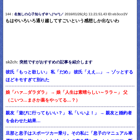
144 :
名無しの心子知らず＠＼(^o^)／
2016/01/26(火) 11:21:51.43 ID:eb3ccr2V
もはやいろいろ通り越してすごいという感想しか出ないわ
sk2ch:
突然ですがおすすめの記事を紹介します
彼氏「もっと欲しい」 私「だめ」 彼氏「ええ…」 → ゾッとする
ほどキモすぎて別れた
娘「ハァ…ダラダラ」 → 娘「人生は素晴らしい～ララ～」 父
（こいつ…まさか薬をやってる…？）
親友「遊びに行ってもいい？」 私「いいよ！」 → 親友と婚約者
を会わせた結果…
旦那と息子はスポーツカー乗り。その私に「息子のマニュアル車