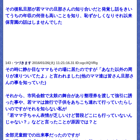
その後私旦那が若ママの旦那さんの知り合いだと発覚し話をきい
てうちの年収の何倍も高いことを知り、恥ずかしくなりそれ以来
保育園の話はしませんでした
143 :
つづきます
2016/01/26(火) 11:21:16.31 ID:xgcXQVRg
その時に静か目なママもその場に居たのですが「あなた以外の周
りが凍りついてたよ」と言われました(他のママ達は皆さん旦那さ
んの事を知っていた)
それから、市民会館で太鼓の舞台があり整理券を渡して強引に誘
った事や、若ママは旅行で子供をあちこち連れて行っていたらし
いのですがそれを知らない私が
「若ママ子ちゃん表情が乏しいけど普段どこにも行っていないん
じゃない？」などと言ったことが原因では？と
全部児童館での出来事だったのですが