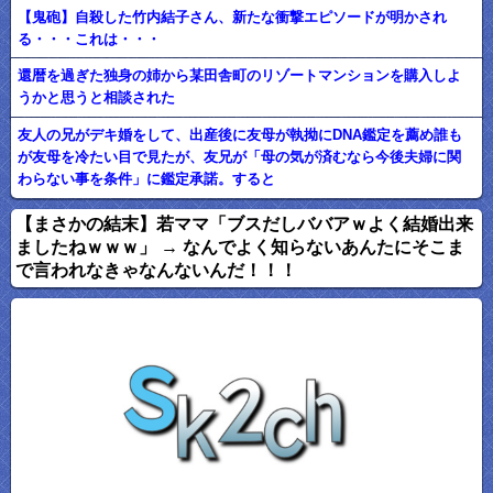
【鬼砲】自殺した竹内結子さん、新たな衝撃エピソードが明かされ
る・・・これは・・・
還暦を過ぎた独身の姉から某田舎町のリゾートマンションを購入しよ
うかと思うと相談された
友人の兄がデキ婚をして、出産後に友母が執拗にDNA鑑定を薦め誰も
が友母を冷たい目で見たが、友兄が「母の気が済むなら今後夫婦に関
わらない事を条件」に鑑定承諾。すると
【まさかの結末】若ママ「ブスだしババアｗよく結婚出来
ましたねｗｗｗ」 → なんでよく知らないあんたにそこま
で言われなきゃなんないんだ！！！