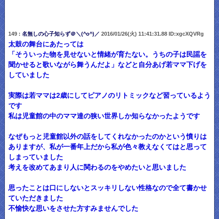
149 :
名無しの心子知らず＠＼(^o^)／
2016/01/26(火) 11:41:31.88 ID:xgcXQVRg
太鼓の舞台にあたっては
「そういった物を見せないと情緒が育たない。うちの子は民謡を
聞かせると歌いながら舞うんだよ」などと自分あげ若ママ下げを
していました
実際は若ママは2歳にしてピアノのリトミックなど習っているよう
です
私は児童館の中のママ達の狭い世界しか知らなかったようです
なぜもっと児童館以外の話をしてくれなかったのかという憤りは
ありますが、私が一番年上だから私が色々教えなくてはと思って
しまっていました
考えを改めてあまり人に関わるのをやめたいと思いました
思ったことは口にしないとスッキリしない性格なので全て書かせ
ていただきました
不愉快な思いをさせた方すみませんでした