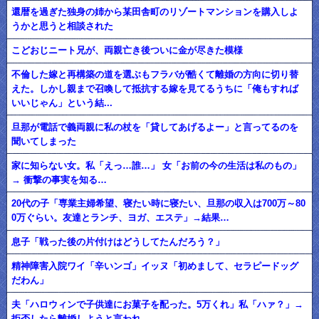
還暦を過ぎた独身の姉から某田舎町のリゾートマンションを購入しよ
うかと思うと相談された
こどおじニート兄が、両親亡き後ついに金が尽きた模様
不倫した嫁と再構築の道を選ぶもフラバが酷くて離婚の方向に切り替
えた。しかし親まで召喚して抵抗する嫁を見てるうちに「俺もすれば
いいじゃん」という結...
旦那が電話で義両親に私の杖を「貸してあげるよー」と言ってるのを
聞いてしまった
家に知らない女。私「えっ…誰…」 女「お前の今の生活は私のもの」
→ 衝撃の事実を知る…
20代の子「専業主婦希望、寝たい時に寝たい、旦那の収入は700万～80
0万ぐらい。友達とランチ、ヨガ、エステ」→結果…
息子「戦った後の片付けはどうしてたんだろう？」
精神障害入院ワイ「辛いンゴ」イッヌ「初めまして、セラピードッグ
だわん」
夫「ハロウィンで子供達にお菓子を配った。5万くれ」私「ハァ？」→
拒否したら離婚しようと言われ...