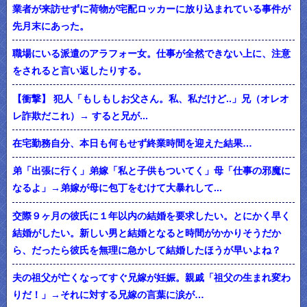
業者が来訪せずに荷物が宅配ロッカーに放り込まれている事件が
先月末にあった。
職場にいる派遣のアラフォー女。仕事が全然できない上に、注意
をされると言い返したりする。
【衝撃】 犯人「もしもしお父さん。私、私だけど..」兄（オレオ
レ詐欺だこれ）→ すると兄が...
在宅勤務自分、本日も何もせず終業時間を迎えた結果…
弟「出張に行く」弟嫁「私と子供もついてく」母「仕事の邪魔に
なるよ」→弟嫁が母に包丁をむけて大暴れして...
交際９ヶ月の彼氏に１年以内の結婚を要求したい。とにかく早く
結婚がしたい。新しい男と結婚となると時間がかかりそうだか
ら、だったら彼氏を無理に急かして結婚したほうが早いよね？
夫の祖父が亡くなってすぐ兄嫁が妊娠。親戚「祖父の生まれ変わ
りだ！」→それに対する兄嫁の言葉に涙が…