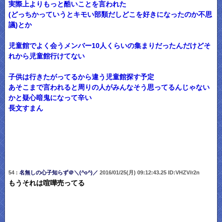
実際上よりもっと酷いことを言われた
(どっちかっていうとキモい部類だしどこを好きになったのか不思
議)とか
児童館でよく会うメンバー10人くらいの集まりだったんだけどそ
れから児童館行けてない
子供は行きたがってるから違う児童館探す予定
あそこまで言われると周りの人がみんなそう思ってるんじゃない
かと疑心暗鬼になって辛い
長文すまん
54 :
名無しの心子知らず＠＼(^o^)／
2016/01/25(月) 09:12:43.25 ID:VHZV/r2n
もうそれは喧嘩売ってる