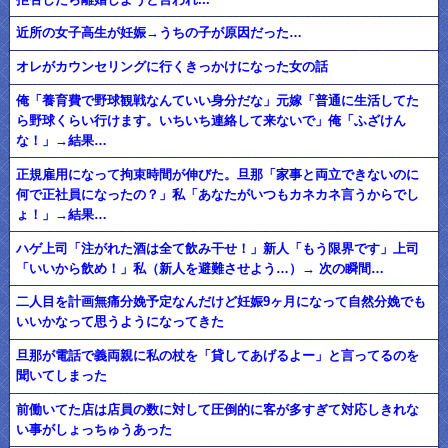
近所の女子高生が妊娠→うちの子が原因だった…
オレがカウンセリングに行くきっかけになった女の話
俺「養育費で野球観戦なんていい身分だな」元嫁「普通に生活してた
ら野球くらい行けます。いちいち連絡して来ないで」俺「ふざけん
な！」→結果…
正規雇用になって拘束時間が伸びた。旦那「家事と両立できないのに
何で正社員になったの？」私「あなたがいつもカネカネ言うからでし
ょ！」→結果…
ハゲ上司「注がれた酒は全て飲み干せ！」新人「もう限界です」上司
「いいから飲め！」私（新人を避難させよう…）→ 次の瞬間…
二人目を計画無痛分娩予定なんだけど妊娠9ヶ月になって自然分娩でも
いいかなって思うようになってきた
旦那が電話で義両親に私の杖を「貸してあげるよー」と言ってるのを
聞いてしまった
前働いてた店は店員の数に対して圧倒的に客が多すぎて対応しきれな
い事がしょっちゅうあった