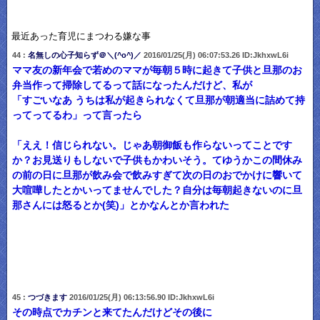
最近あった育児にまつわる嫌な事
44 :
名無しの心子知らず＠＼(^o^)／
2016/01/25(月) 06:07:53.26 ID:JkhxwL6i
ママ友の新年会で若めのママが毎朝５時に起きて子供と旦那のお
弁当作って掃除してるって話になったんだけど、私が
「すごいなあ うちは私が起きられなくて旦那が朝適当に詰めて持
ってってるわ」って言ったら
「ええ！信じられない。じゃあ朝御飯も作らないってことです
か？お見送りもしないで子供もかわいそう。てゆうかこの間休み
の前の日に旦那が飲み会で飲みすぎて次の日のおでかけに響いて
大喧嘩したとかいってませんでした？自分は毎朝起きないのに旦
那さんには怒るとか(笑)」とかなんとか言われた
45 :
つづきます
2016/01/25(月) 06:13:56.90 ID:JkhxwL6i
その時点でカチンと来てたんだけどその後に