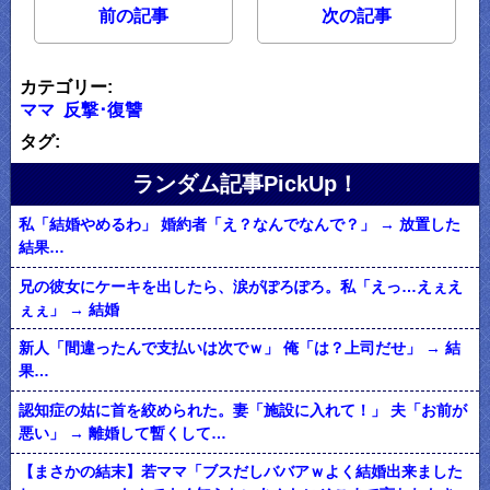
前の記事
次の記事
カテゴリー:
ママ
反撃･復讐
タグ:
ランダム記事PickUp！
私「結婚やめるわ」 婚約者「え？なんでなんで？」 → 放置した
結果…
兄の彼女にケーキを出したら、涙がぽろぽろ。私「えっ…えぇえ
ぇぇ」 → 結婚
新人「間違ったんで支払いは次でｗ」 俺「は？上司だせ」 → 結
果…
認知症の姑に首を絞められた。妻「施設に入れて！」 夫「お前が
悪い」 → 離婚して暫くして…
【まさかの結末】若ママ「ブスだしババアｗよく結婚出来ました