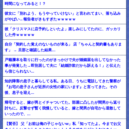
時間になってみると！？
彼女に「別れよう、もうやっていけない」と言われてまい、落ち込み
がやばい←報告者がきもすぎたｗｗｗｗｗ
彼「クリスマスに店予約しといたよ」楽しみにしてたのに、ガッカリ
した件ｗｗｗｗｗ
自分「契約した覚えのないものが来る」 店「ちゃんと契約書もありま
す」 → 旦那と確認した結果…
戸籍謄本を取りに行ったのがきっかけで夫が婚姻届を出してなかった
事が発覚した→即別居して夫に「結婚詐欺だから訴える！」と伝えた
ら信じられない...
知的障害の息子と暮らしてる私。ある日、うちに電話してきた警察が
『お宅の息子さんが近所の女性の家にいます』と言ってきた。その
後、息子を迎え...
帰宅すると、嫁が男とイチャついてた。部屋に凸したが間男から返り
討ちに。反撃せず暫く我慢していると、嫁と間男が自宅から退散して
いったので、...
【賛否】 父「お前は俺の子じゃないw」私「知ってたよ。今までお父