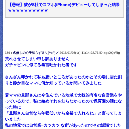
【悲報】彼がS社でスマホ(iPhone)デビューしてしまった結果
ｗｗｗｗｗｗｗｗｗｗ
139 :
名無しの心子知らず＠＼(^o^)／
2016/01/26(火) 11:14:22.71 ID:xgcXQVRg
荒れさせてしまい申し訳ありません
ガチャピンに似てる暴言吐かれた者です
さんざん叩かれて私も悪いところがあったのかとその場に居た割
りと静か目なママに何か知っているか聞いてみました
若ママの旦那さんは今住んでいる地域で比較的有名な自営業をや
っている方で、私は始めそれを知らなかったので保育園の話にな
った時に
「旦那さん自営なら年収低いから余裕で入れるね」と言ってしま
いました
私の地元では自営業=カツカツ な所があったのでその認識でした