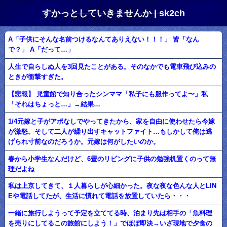
すかっとしていきませんか | sk2ch
A「子供にそんな名前つけるなんてありえない！！！」 皆「なん
で？」 A「だって…」
人生で自らしぬ人を3回見たことがある。そのなかでも電車飛び込みの
ときが衝撃すぎた。
【悲報】 児童館で知り合ったシンママ「私子にも服作ってよ〜」私
「それはちょっと…」→結果…
1/4元嫁と子がアポなしでやってきたから、家を自由に使わせたら今嫁
が激怒。そして二人が繰り出すキャットファイト…もしかして俺は逃
げられ寸前なのだろうか。元嫁は何がしたいのか。
春から小学生なんだけど、6畳のリビングに子供の勉強机置くのって無
理だよね
私は上京してきて、１人暮らしが心細かった。夜な夜な色んな人とLIN
Eや電話してたが、生活に慣れて電話を放置していたら・・・
一緒に旅行しようって予定を立ててる時、泊まり先は相手の「魚料理
を売りにしてるこの旅館にしよう！」でほぼ即決→いざ現地で夕食の