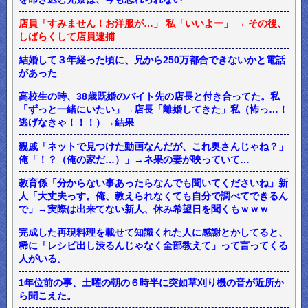
店員「すみません！お洋服が…」 私「いいよー」 → その後、
しばらくして店員逮捕
結婚して３年経った頃に、兄から250万都合できないかと電話
があった
高校生の時、38歳既婚のバイト先の店長と付き合ってた。私
「ずっと一緒にいたい」→店長「離婚してきた」私（怖っ…！
逃げなきゃ！！！）→結果
親戚「ネットで見つけた動画なんだが、これ奥さんじゃね？」
俺「！？（俺の家だ…）」→ネ果の妻が映っていて…
教育係「分からない事あったらなんでも聞いてくださいね」新
人「大丈夫っす。俺、教えられなくても自分で調べてできるん
で」→実際は出来てない新人、休み希望日を聞くもｗｗｗ
完成した再現料理を載せて知識くれた人に感謝とかしてると、
稀に「レシピ出し渋るんじゃなく全部教えて」って言ってくる
人がいる。
1年位前の事、土曜の朝の６時半に突如草刈り機の音が近所か
ら聞こえた。