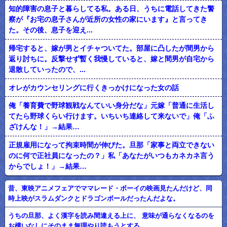
知的障害の息子と暮らしてる私。ある日、うちに電話してきた警
察が『お宅の息子さんが近所の女性の家にいます』と言ってき
た。その後、息子を迎え...
帰宅すると、嫁が男とイチャついてた。部屋に凸したが間男から
返り討ちに。反撃せず暫く我慢していると、嫁と間男が自宅から
退散していったので、...
オレがカウンセリングに行くきっかけになった女の話
俺「養育費で野球観戦なんていい身分だな」元嫁「普通に生活し
てたら野球くらい行けます。いちいち連絡して来ないで」俺「ふ
ざけんな！」→結果…
正規雇用になって拘束時間が伸びた。旦那「家事と両立できない
のに何で正社員になったの？」私「あなたがいつもカネカネ言う
からでしょ！」→結果…
昔、東映アニメフェアでママレード・ボーイの映画見たんだけど、同
時上映がスラムダンクとドラゴンボールだったんだよな。
うちの旦那、よく漢字を読み間違える上に、 意味が通らなくなるのを
お構いなしにそのまま無理やり読もうとする。