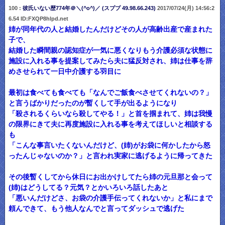
100 :
彼氏いない歴774年＠＼(^o^)／ (スププ 49.98.66.243)
2017/07/24(月) 14:56:2
6.54 ID:FXQP8hlpd.net
姉が同年代の人と結婚したんだけどその人が高齢出産で産まれた
子で、
結婚した瞬間親の認知症が一気に悪くなりもう介護必須な状態に
施設に入れる事を提案してみたら夫に猛反対され、姉は仕事を辞
めさせられて一日中介護する羽目に
最初は食べても食べても「なんでご飯食べさせてくれないの？」
と言うばかりだったのが暫くして手が出るようになり
「殺されるくらいなら殺してやる！」と首を掴まれて、姉は我慢
の限界にきて夫に再度施設に入れる事を考えてほしいと相談する
も
「こんな事言いたくないんだけど、(姉)がお袋に何かしたから怒
ったんじゃないのか？」と言われ実家に逃げるように帰ってきた
その後暫くしてから休日にお出かけしてたら姉の元旦那と会って
(姉)はどうしてる？元気？とかいろいろ話したあと
「悪いんだけどさ、お袋の介護手伝ってくれないか」と私にまで
頼んできて、もう他人なんでと言ってダッシュで逃げた