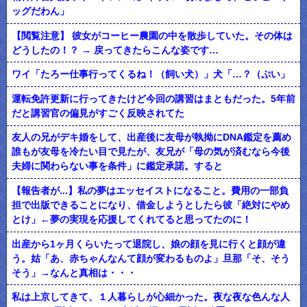
ッグだわん」
【閲覧注意】 彼女がコーヒー農園の中を散歩していた。その体は
どうしたの！？ → 戻ってきたらこんな姿です…
ワイ「たろー仕事行ってくるね！（飼い犬）」犬「…？（ぷい」
運転免許更新に行ってきたけど今回の講習はまともだった。5年前
だと講習官の偏見がすごく反映されてた
友人の兄がデキ婚をして、出産後に友母が執拗にDNA鑑定を薦め
誰もが友母を冷たい目で見たが、友兄が「母の気が済むなら今後
夫婦に関わらない事を条件」に鑑定承諾。すると
【報告者が...】私の夢はエッセイストになること。費用の一部負
担で出版できることになり、借金しようとしたら彼「絶対にやめ
とけ」←夢の実現を応援してくれてると思ってたのに！
出産から1ヶ月くらいたって退院し、娘の顔を見に行くと顔が違
う。姑「あ、赤ちゃんなんて顔が変わるものよ」旦那「そ、そう
そう」→なんと真相は・・・
私は上京してきて、１人暮らしが心細かった。夜な夜な色んな人