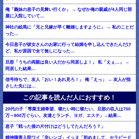
俺「義妹の息子の見舞い行くか」 → なぜか俺の親戚が4人同じ部
屋に入院していて…
神社の絵馬に「兄と兄嫁が早く離婚しますように」 → 私のことだ
った…
今日息子が彼女さんのお家に行って結婚を申し込んできたんだけ
ど、私が原因で全て無しになった…
旦那「うちの両親は良い人だから同居しよ！」 私「えぇ…」 →
同居した結果…
信号待ちで、友人「おい！あれ見ろ！」 俺「えっ」 → 友人が指
さした先には…
この記事を読んだ人におすすめ！
20代の子「専業主婦希望、寝たい時に寝たい、旦那の収入は700
万～800万ぐらい。友達とランチ、ヨガ、エステ」→結果…
息子「戦った後の片付けはどうしてたんだろう？」
精神障害入院ワイ「辛いンゴ」イッヌ「初めまして、セラピード