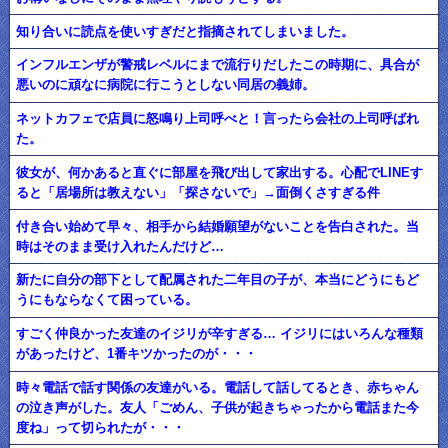
知り合いに読点を使いすぎだと指摘されてしまいました。
インフルエンザが警戒レベルにまで流行りだしたこの時期に、具合が
悪いのに頑なに病院に行こうとしない同居の義姉。
ネットカフェで店員に怒鳴り上司呼べと！言ったら会社の上司呼ばれ
た。
彼女が、何かあると直ぐに部屋を飛び出して家出する。心配でLINEす
ると「居場所は教えない」「探さないで」→面倒くさすぎる件
付き合い始めて早々、相手から結婚願望がないことを告白された。当
時はそのまま受け入れたんだけど…
新たに自分の部下として配属された二年目の子が、本当にどうにもど
うにもならなくて困っている。
すごく仲良かった友達のイジリが辛すぎる… イジリにはいろんな種類
があったけど、1番キツかったのが・・・
時々電話で話す関係の友達がいる。電話して話してるとき、赤ちゃん
の泣き声がした。友人「ごめん、子供が起きちゃったから電話また今
度ね」って切られたが・・・