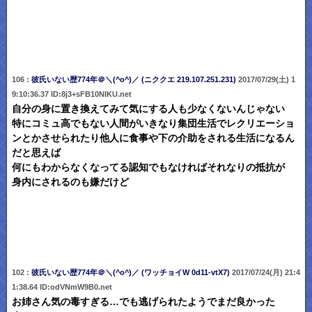
106 :
彼氏いない歴774年＠＼(^o^)／ (ニククエ 219.107.251.231)
2017/07/29(土) 1
9:10:36.37 ID:8j3+sFB10NIKU.net
自分の身に置き換えてみて気にする人も少なくないんじゃない
特にコミュ高でもない人間がいきなり集団生活でレクリエーショ
ンとかさせられたり他人に食事や下の介助をされる生活になるん
だと思えば
何にもわからなくなってる認知でもなければそれなりの抵抗が
身内にされるのも嫌だけど
102 :
彼氏いない歴774年＠＼(^o^)／ (ワッチョイW 0d11-vtX7)
2017/07/24(月) 21:4
1:38.64 ID:odVNmW9B0.net
お姉さん気の毒すぎる…でも逃げられたようでまだ良かった