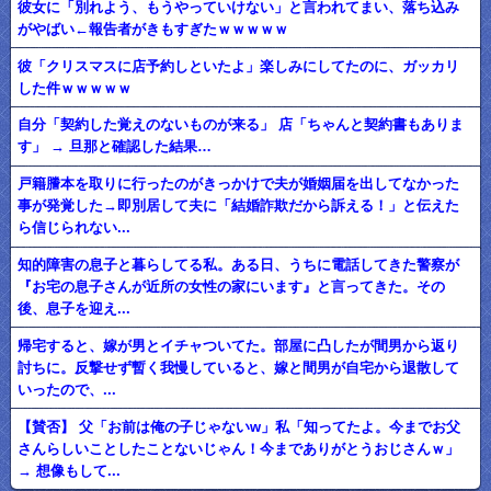
彼女に「別れよう、もうやっていけない」と言われてまい、落ち込み
がやばい←報告者がきもすぎたｗｗｗｗｗ
彼「クリスマスに店予約しといたよ」楽しみにしてたのに、ガッカリ
した件ｗｗｗｗｗ
自分「契約した覚えのないものが来る」 店「ちゃんと契約書もありま
す」 → 旦那と確認した結果…
戸籍謄本を取りに行ったのがきっかけで夫が婚姻届を出してなかった
事が発覚した→即別居して夫に「結婚詐欺だから訴える！」と伝えた
ら信じられない...
知的障害の息子と暮らしてる私。ある日、うちに電話してきた警察が
『お宅の息子さんが近所の女性の家にいます』と言ってきた。その
後、息子を迎え...
帰宅すると、嫁が男とイチャついてた。部屋に凸したが間男から返り
討ちに。反撃せず暫く我慢していると、嫁と間男が自宅から退散して
いったので、...
【賛否】 父「お前は俺の子じゃないw」私「知ってたよ。今までお父
さんらしいことしたことないじゃん！今までありがとうおじさんｗ」
→ 想像もして...