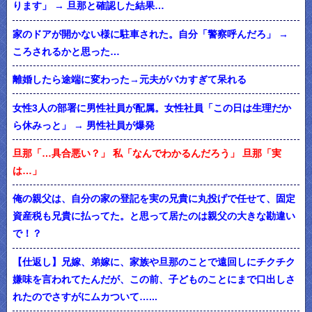
ります」 → 旦那と確認した結果…
家のドアが開かない様に駐車された。自分「警察呼んだろ」 →
ころされるかと思った…
離婚したら途端に変わった→元夫がバカすぎて呆れる
女性3人の部署に男性社員が配属。女性社員「この日は生理だか
ら休みっと」 → 男性社員が爆発
旦那「…具合悪い？」 私「なんでわかるんだろう」 旦那「実
は…」
俺の親父は、自分の家の登記を実の兄貴に丸投げで任せて、固定
資産税も兄貴に払ってた。と思って居たのは親父の大きな勘違い
で！？
【仕返し】兄嫁、弟嫁に、家族や旦那のことで遠回しにチクチク
嫌味を言われてたんだが、この前、子どものことにまで口出しさ
れたのでさすがにムカついて…...