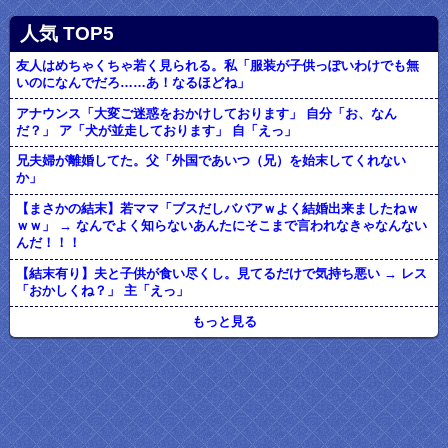
人気 TOP5
友人はめちゃくちゃ若く見られる。私「服装が子供っぽいわけでも無
いのになんでだろ……あ！なるほどね」
アナウンス「大変ご迷惑をおかけしております」 自分「お、なん
だ？」 ア「犬が並走しております」 自「えっ」
兄夫婦が離婚してた。父「外国であいつ（兄）を始末してくれない
か」
【まさかの結末】若ママ「ブスだしババアｗよく結婚出来ましたねｗ
ｗｗ」 → なんでよく知らないあんたにそこまで言われなきゃなんない
んだ！！！
【結末有り】夫と子供が食い尽くし。見てるだけで気持ち悪い → レス
「おかしくね？」 主「えっ」
もっと見る