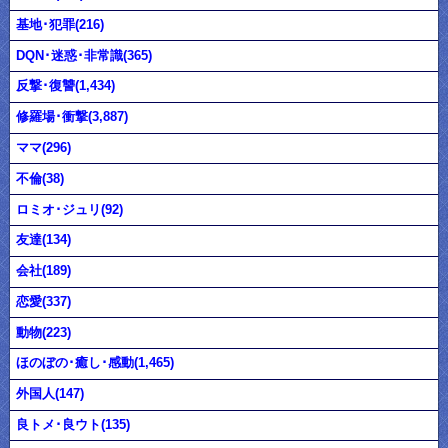
基地･犯罪(216)
DQN･迷惑･非常識(365)
反撃･復讐(1,434)
修羅場･衝撃(3,887)
ママ(296)
不倫(38)
ロミオ･ジュリ(92)
友達(134)
会社(189)
恋愛(337)
動物(223)
ほのぼの･癒し･感動(1,465)
外国人(147)
良トメ･良ウト(135)