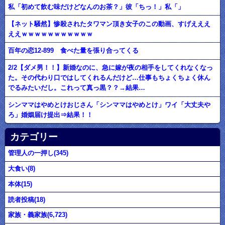
私「初めて飲む味だけどなんのお茶？」彼「ちっ！」私「」
【ネット騒然】惨殺されたタワマン頂き女子のこの動画、すげえええ
ええｗｗｗｗｗｗｗｗｗｗｗ
百年の恋12-899 食べた量を張り合ってくる
2/2【ダメ男！！】新婚なのに、急に嫁が夜の相手をしてくれなくなっ
た。その代わり口ではしてくれるんだけど…仕事もちょくちょく休ん
でるみたいだし。これって真っ黒？？→結果…
シンママはやめとけおじさん「シンママはやめとけ」ワイ「大丈夫や
ろ」婚姻届け提出⇒結果！！
カテゴリー
管理人の一押し(345)
大食い(8)
本体(15)
読者投稿(18)
家族・義家族(6,723)