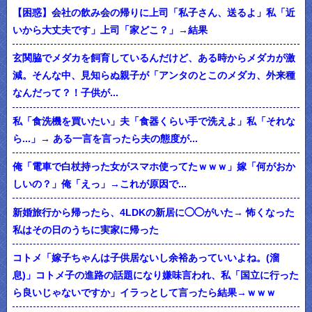
【困惑】会社の飲み会の帰りに上司「私子さん、送るよ」私「近
いから大丈夫です」上司「家どこ？」→結果
玄関脇でメダカを飼育しているんだけど、ある時からメダカが激
減。そんな中、見知らぬ親子が「アンタのとこのメダカ、外来種
なんだって？！子供が...
私「食洗機を買いたい」夫「食器くらい手で洗えよ」私「それな
ら...」→ ある一言を言ったら夫の態度が...
俺「電車で白杖持った女がスマホ使ってたｗｗｗ」嫁「何がおか
しいの？」俺「えっ」→これが原因で...
新婚旅行から帰ったら、4LDKの新居に◯◯がいた→ 怖くなった
私はその日のうちに実家に帰った
コトメ「嫁子ちゃんは子供居ないし余裕あっていいよね。(溜
息)」コトメ子の進路の話題になり嫌味言われ、私「国立に行った
ら良いじゃないですか」イラっとして言ったら結果→ｗｗｗ