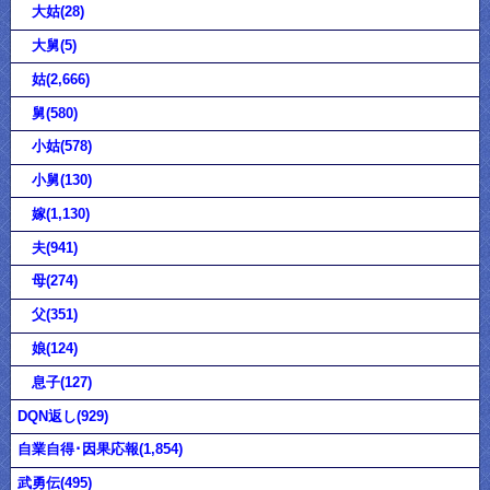
大姑(28)
大舅(5)
姑(2,666)
舅(580)
小姑(578)
小舅(130)
嫁(1,130)
夫(941)
母(274)
父(351)
娘(124)
息子(127)
DQN返し(929)
自業自得･因果応報(1,854)
武勇伝(495)