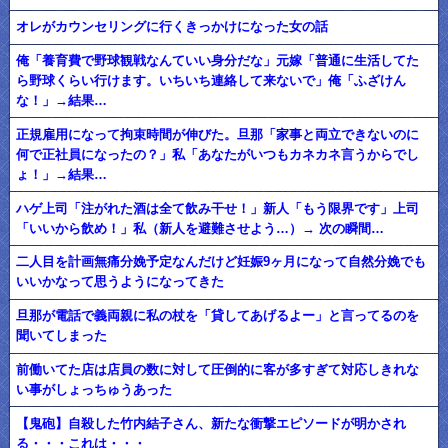
オレがカウンセリングに行くきっかけになった女の話
俺「養育費で野球観戦なんていい身分だな」元嫁「普通に生活してた
ら野球くらい行けます。いちいち連絡して来ないで」俺「ふざけん
な！」→結果…
正規雇用になって拘束時間が伸びた。旦那「家事と両立できないのに
何で正社員になったの？」私「あなたがいつもカネカネ言うからでし
ょ！」→結果…
ハゲ上司「注がれた酒は全て飲み干せ！」新人「もう限界です」上司
「いいから飲め！」私（新人を避難させよう…）→ 次の瞬間…
二人目を計画無痛分娩予定なんだけど妊娠9ヶ月になって自然分娩でも
いいかなって思うようになってきた
旦那が電話で義両親に私の杖を「貸してあげるよー」と言ってるのを
聞いてしまった
前働いてた店は店員の数に対して圧倒的に客が多すぎて対応しきれな
い事がしょっちゅうあった
【鬼砲】自殺した竹内結子さん、新たな衝撃エピソードが明かされ
る・・・これは・・・