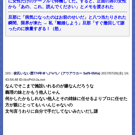
に女性だけのテーブルで待機してた。すると、正面の席の女性
から「あの、これ、読んでください」とメモを渡された
旦那に「病気になったのはお前のせいだ」と八つ当たりされた
瞬間、限界が来た → 私「離婚しよう」旦那「すぐ撤回して謝
ったのに狭量すぎる！（怒」
103 :
彼氏いない歴774年＠＼(^o^)／ (アウアウカー Saf9-05Ha)
2017/07/26(水) 14:
43:54.48 ID:tbsPrUrJa.net
なんでそこまで施設いれるのが嫌なんだろうな
義理の妹とかもう他人じゃん
何かしたかもしれない他人とその姉妹に任せるよりプロに任せた
方が親にとってもいいんじゃないの
文句言うわりに自分で手だしてないみたいだし謎