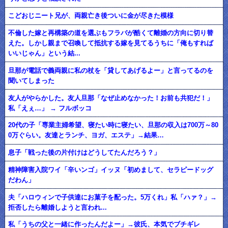
こどおじニート兄が、両親亡き後ついに金が尽きた模様
不倫した嫁と再構築の道を選ぶもフラバが酷くて離婚の方向に切り替
えた。しかし親まで召喚して抵抗する嫁を見てるうちに「俺もすれば
いいじゃん」という結...
旦那が電話で義両親に私の杖を「貸してあげるよー」と言ってるのを
聞いてしまった
友人がやらかした。友人旦那「なぜ止めなかった！お前も共犯だ！」
私「えぇ…」 → フルボッコ
20代の子「専業主婦希望、寝たい時に寝たい、旦那の収入は700万～80
0万ぐらい。友達とランチ、ヨガ、エステ」→結果…
息子「戦った後の片付けはどうしてたんだろう？」
精神障害入院ワイ「辛いンゴ」イッヌ「初めまして、セラピードッグ
だわん」
夫「ハロウィンで子供達にお菓子を配った。5万くれ」私「ハァ？」→
拒否したら離婚しようと言われ...
私「うちの父と一緒に作ったんだよー」→彼氏、本気でブチギレ