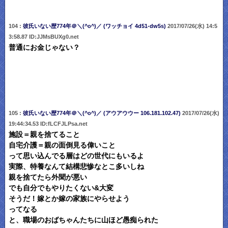
104 :
彼氏いない歴774年＠＼(^o^)／ (ワッチョイ 4d51-dw5s)
2017/07/26(水) 14:5
3:58.87 ID:JJMsBUXg0.net
普通にお金じゃない？
105 :
彼氏いない歴774年＠＼(^o^)／ (アウアウウー 106.181.102.47)
2017/07/26(水)
19:44:34.53 ID:fLCFJLPsa.net
施設＝親を捨てること
自宅介護＝親の面倒見る偉いこと
って思い込んでる層はどの世代にもいるよ
実際、特養なんて結構悲惨なとこ多いしね
親を捨てたら外聞が悪い
でも自分でもやりたくない&大変
そうだ！嫁とか嫁の家族にやらせよう
ってなる
と、職場のおばちゃんたちに山ほど愚痴られた