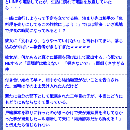
とLINEや電話してたが、生活に慣れて電話を放置していた
ら・・・
一緒に旅行しようって予定を立ててる時、泊まり先は相手の「魚
料理を売りにしてるこの旅館にしよう！」でほぼ即決→いざ現地
で夕食の時間になってみると！？
彼女に「別れよう、もうやっていけない」と言われてまい、落ち
込みがやばい←報告者がきもすぎたｗｗｗｗｗ
彼女が、何かあると直ぐに部屋を飛び出して家出する。心配でLI
NEすると「居場所は教えない」「探さないで」→面倒くさすぎる
件
付き合い始めて早々、相手から結婚願望がないことを告白され
た。当時はそのまま受け入れたんだけど…
新たに自分の部下として配属された二年目の子が、本当にどうに
もどうにもならなくて困っている。
戸籍謄本を取りに行ったのがきっかけで夫が婚姻届を出してなか
った事が発覚した→即別居して夫に「結婚詐欺だから訴える！」
と伝えたら信じられない...