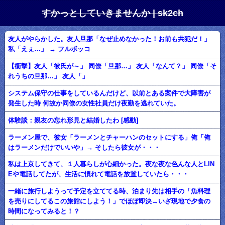
すかっとしていきませんか | sk2ch
友人がやらかした。友人旦那「なぜ止めなかった！お前も共犯だ！」
私「えぇ…」 → フルボッコ
【衝撃】友人「彼氏が～」 同僚「旦那…」 友人「なんて？」 同僚「そ
れうちの旦那…」 友人「」
システム保守の仕事をしているんだけど、以前とある案件で大障害が
発生した時 何故か同僚の女性社員だけ夜勤を逃れていた。
体験談：親友の忘れ形見と結婚したわ [感動]
ラーメン屋で、彼女「ラーメンとチャーハンのセットにする」俺「俺
はラーメンだけでいいや」→ そしたら彼女が・・・
私は上京してきて、１人暮らしが心細かった。夜な夜な色んな人とLIN
Eや電話してたが、生活に慣れて電話を放置していたら・・・
一緒に旅行しようって予定を立ててる時、泊まり先は相手の「魚料理
を売りにしてるこの旅館にしよう！」でほぼ即決→いざ現地で夕食の
時間になってみると！？