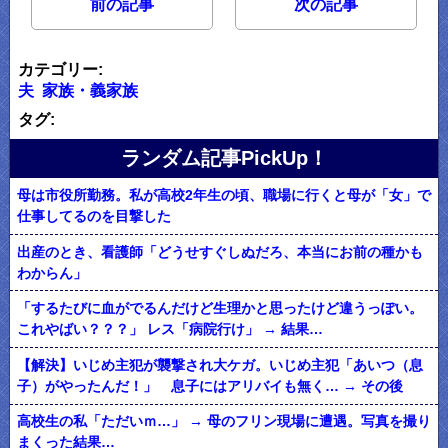
前の記事
次の記事
カテゴリー:
夫
家族・義家族
タグ:
ランダム記事PickUp！
母は市役所勤務。私が高校2年生の頃、職場に行くと母が「女」で
仕事してるのを目撃した
出産のとき、看護師「どうせすぐしぬだろ、本当にお前の種かも
わからん」
「するたびに血がでるんだけど生理かと思ったけど違うっぽい。
これやばい？？？」 レス「病院行け」 → 結果…
【解決】いじめ主犯が襲撃され大ケガ。いじめ主犯「あいつ（息
子）がやったんだ！」 息子にはアリバイも無く… → その後
高校生の私「ただいｍ…」 → 母のフリン現場に遭遇。写真を撮り
まくった結果…