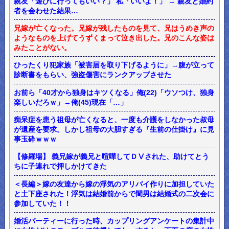
親友「遊びに行ってもいい？」 私「いいよ！」 → 親友と婚約
者を会わせた結果…
兄嫁が亡くなった。兄嫁が残したものを見て、兄はうめき声の
ようなものを上げてうずくまって泣き出した。兄のこんな姿は
みたことがない。
ひったくり犯家族「被害届を取り下げるように」→腹が立って
診断書をもらい、強盗傷害にランクアップさせた
お前ら「40才から独身はキツくなる」俺(22)「ウソつけ、独身
楽しいだろｗ」→俺(45)現在「…」
痴呆症を患う祖母が亡くなると、一度も介護をしなかった叔母
が遺産を要求。しかし祖母の大胆すぎる『生前の仕掛け』に見
事玉砕ｗｗｗ
【修羅場】 義兄嫁が義兄と喧嘩してＤⅤされた、助けてとう
ちに子連れで押しかけてきた
＜長編＞嫁の友達から嫁の浮気のアリバイ作りに加担していた
と土下座された！浮気は結婚前からで間男は結婚式の二次会に
参加していた！！
婚活パーティーに行った時、カップリングアンケートの集計中