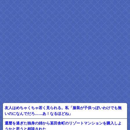
友人はめちゃくちゃ若く見られる。私「服装が子供っぽいわけでも無
いのになんでだろ……あ！なるほどね」
還暦を過ぎた独身の姉から某田舎町のリゾートマンションを購入しよ
うかと思うと相談された