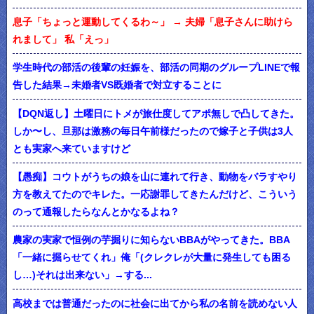
息子「ちょっと運動してくるわ～」 → 夫婦「息子さんに助けら
れまして」 私「えっ」
学生時代の部活の後輩の妊娠を、部活の同期のグループLINEで報
告した結果→未婚者VS既婚者で対立することに
【DQN返し】土曜日にトメが旅仕度してアポ無しで凸してきた。
しか〜し、旦那は激務の毎日午前様だったので嫁子と子供は3人
とも実家へ来ていますけど
【愚痴】コウトがうちの娘を山に連れて行き、動物をバラすやり
方を教えてたのでキレた。一応謝罪してきたんだけど、こういう
のって通報したらなんとかなるよね？
農家の実家で恒例の芋掘りに知らないBBAがやってきた。BBA
「一緒に掘らせてくれ」俺「(クレクレが大量に発生しても困る
し…)それは出来ない」→する...
高校までは普通だったのに社会に出てから私の名前を読めない人