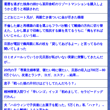
還暦を過ぎた独身の姉から某田舎町のリゾートマンションを購入しよ
うかと思うと相談された
こどおじニート兄が、両親亡き後ついに金が尽きた模様
不倫した嫁と再構築の道を選ぶもフラバが酷くて離婚の方向に切り替
えた。しかし親まで召喚して抵抗する嫁を見てるうちに「俺もすれば
いいじゃん」という結...
旦那が電話で義両親に私の杖を「貸してあげるよー」と言ってるのを
聞いてしまった
ロミオメールっていうか元旦那が私がいない実家に突撃してきたんだ
が…
20代の子「専業主婦希望、寝たい時に寝たい、旦那の収入は700万～80
0万ぐらい。友達とランチ、ヨガ、エステ」→結果…
息子「戦った後の片付けはどうしてたんだろう？」
精神障害入院ワイ「辛いンゴ」イッヌ「初めまして、セラピードッグ
だわん」
夫「ハロウィンで子供達にお菓子を配った。5万くれ」私「ハァ？」→
拒否したら離婚しようと言われ...