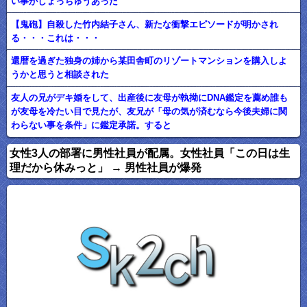
い事がしょっちゅうあった
【鬼砲】自殺した竹内結子さん、新たな衝撃エピソードが明かされ
る・・・これは・・・
還暦を過ぎた独身の姉から某田舎町のリゾートマンションを購入しよ
うかと思うと相談された
友人の兄がデキ婚をして、出産後に友母が執拗にDNA鑑定を薦め誰も
が友母を冷たい目で見たが、友兄が「母の気が済むなら今後夫婦に関
わらない事を条件」に鑑定承諾。すると
女性3人の部署に男性社員が配属。女性社員「この日は生
理だから休みっと」 → 男性社員が爆発