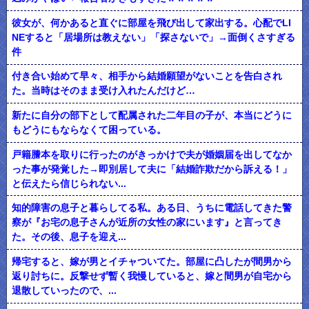
彼女が、何かあると直ぐに部屋を飛び出して家出する。心配でLI
NEすると「居場所は教えない」「探さないで」→面倒くさすぎる
件
付き合い始めて早々、相手から結婚願望がないことを告白され
た。当時はそのまま受け入れたんだけど…
新たに自分の部下として配属された二年目の子が、本当にどうに
もどうにもならなくて困っている。
戸籍謄本を取りに行ったのがきっかけで夫が婚姻届を出してなか
った事が発覚した→即別居して夫に「結婚詐欺だから訴える！」
と伝えたら信じられない...
知的障害の息子と暮らしてる私。ある日、うちに電話してきた警
察が『お宅の息子さんが近所の女性の家にいます』と言ってき
た。その後、息子を迎え...
帰宅すると、嫁が男とイチャついてた。部屋に凸したが間男から
返り討ちに。反撃せず暫く我慢していると、嫁と間男が自宅から
退散していったので、...