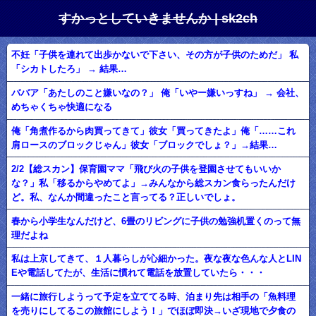
すかっとしていきませんか | sk2ch
不妊「子供を連れて出歩かないで下さい、その方が子供のためだ」 私
「シカトしたろ」 → 結果…
ババア「あたしのこと嫌いなの？」 俺「いやー嫌いっすね」 → 会社、
めちゃくちゃ快適になる
俺「角煮作るから肉買ってきて」彼女「買ってきたよ」俺「……これ
肩ロースのブロックじゃん」彼女「ブロックでしょ？」→結果…
2/2【総スカン】保育園ママ「飛び火の子供を登園させてもいいか
な？」私「移るからやめてよ」→みんなから総スカン食らったんだけ
ど。私、なんか間違ったこと言ってる？正しいでしょ。
春から小学生なんだけど、6畳のリビングに子供の勉強机置くのって無
理だよね
私は上京してきて、１人暮らしが心細かった。夜な夜な色んな人とLIN
Eや電話してたが、生活に慣れて電話を放置していたら・・・
一緒に旅行しようって予定を立ててる時、泊まり先は相手の「魚料理
を売りにしてるこの旅館にしよう！」でほぼ即決→いざ現地で夕食の