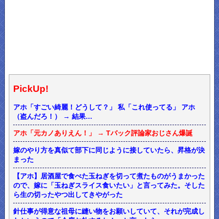
PickUp!
アホ「すごい綺麗！どうして？」 私「これ使ってる」 アホ
（盗んだろ！） → 結果…
アホ「元カノありえん！」 → Tバック評論家おじさん爆誕
嫁のやり方を真似て部下に同じように接していたら、昇格が決
まった
【アホ】居酒屋で食べた玉ねぎを切って煮たものがうまかった
ので、嫁に「玉ねぎスライス食いたい」と言ってみた。そした
ら生の切ったやつ出してきやがった
針仕事が得意な祖母に縫い物をお願いしていて、それが完成し