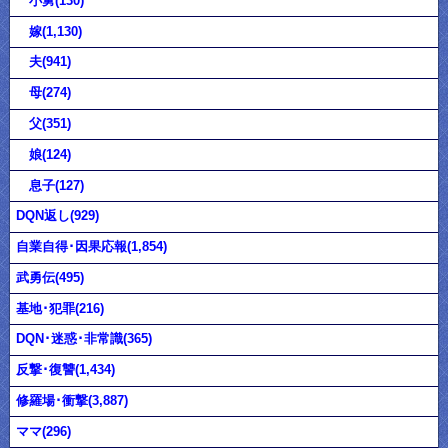
小舅(130)
嫁(1,130)
夫(941)
母(274)
父(351)
娘(124)
息子(127)
DQN返し(929)
自業自得･因果応報(1,854)
武勇伝(495)
基地･犯罪(216)
DQN･迷惑･非常識(365)
反撃･復讐(1,434)
修羅場･衝撃(3,887)
ママ(296)