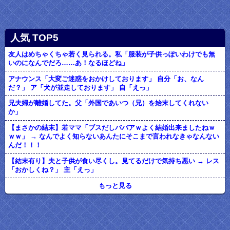
人気 TOP5
友人はめちゃくちゃ若く見られる。私「服装が子供っぽいわけでも無
いのになんでだろ……あ！なるほどね」
アナウンス「大変ご迷惑をおかけしております」 自分「お、なん
だ？」 ア「犬が並走しております」 自「えっ」
兄夫婦が離婚してた。父「外国であいつ（兄）を始末してくれない
か」
【まさかの結末】若ママ「ブスだしババアｗよく結婚出来ましたねｗ
ｗｗ」 → なんでよく知らないあんたにそこまで言われなきゃなんない
んだ！！！
【結末有り】夫と子供が食い尽くし。見てるだけで気持ち悪い → レス
「おかしくね？」 主「えっ」
もっと見る