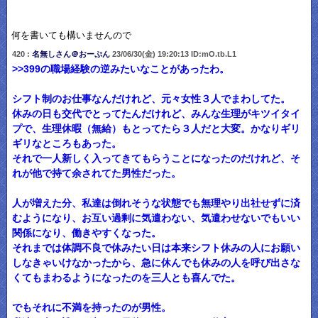
何を書いても構いませんので
420 :
名無しさん＠おーぷん
23/06/30(金) 19:20:13 ID:mO.tb.L1
>>399の職場経験の逆みたいなことがあったわ。
シフト制のお仕事なんだけれど、元々女性３人でまわしてた。
休みの日も交代でとってたんだけれど、みんな生理がキツイタイ
プで、生理休暇（無給）もとってたら３人だと大変。かなりギリ
ギリなところもあった。
それで一人新しく入ってきてもらうことになったのだけれど、そ
れが他で持て余されてた男性だった。
人が増えた分、私達は倒れそうな状態でも無理やり出社せずに済
むようになり、お互い過剰に気遣わない、気遣わせないでもいい
関係になり、働きやすくなった。
それまでは体調不良で休みたい日は本来シフト休みの人にお願い
しなきゃいけなかったから、急に休んでも休みの人を呼び出さな
くてもまわるようになったのを三人とも喜んでた。
でもそれに不満を持ったのが男性。