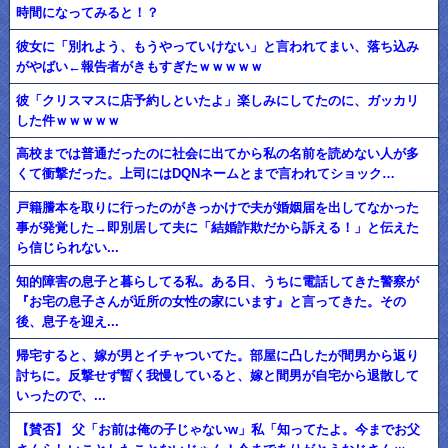
時間になってみると！？
彼女に「別れよう、もうやっていけない」と言われてまい、落ち込み
がやばい←報告者がきもすぎたｗｗｗｗｗ
彼「クリスマスに店予約しといたよ」楽しみにしてたのに、ガッカリ
した件ｗｗｗｗｗ
高校までは普通だったのに社会に出てから私の名前を読めない人が多
くて衝撃だった。上司にはDQNネームとまで言われてショック…
戸籍謄本を取りに行ったのがきっかけで夫が婚姻届を出してなかった
事が発覚した→即別居して夫に「結婚詐欺だから訴える！」と伝えた
ら信じられない...
知的障害の息子と暮らしてる私。ある日、うちに電話してきた警察が
『お宅の息子さんが近所の女性の家にいます』と言ってきた。その
後、息子を迎え...
帰宅すると、嫁が男とイチャついてた。部屋に凸したが間男から返り
討ちに。反撃せず暫く我慢していると、嫁と間男が自宅から退散して
いったので、...
【賛否】 父「お前は俺の子じゃないw」私「知ってたよ。今までお父