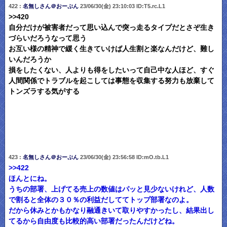
422 :
名無しさん＠おーぷん
23/06/30(金) 23:10:03 ID:T5.rc.L1
>>420
自分だけが被害者だって思い込んで突っ走るタイプだとさぞ生き
づらいだろうなって思う
お互い様の精神で緩く生きていけば人生割と楽なんだけど、難し
いんだろうか
損をしたくない、人よりも得をしたいって自己中な人ほど、すぐ
人間関係でトラブルを起こしては事態を収集する努力も放棄して
トンズラする気がする
423 :
名無しさん＠おーぷん
23/06/30(金) 23:56:58 ID:mO.tb.L1
>>422
ほんとにね。
うちの部署、上げてる売上の数値はパッと見少ないけれど、人数
で割ると全体の３０％の利益だしててトップ部署なのよ。
だから休みとかもかなり融通きいて取りやすかったし、結果出し
てるから自由度も比較的高い部署だったんだけどね。