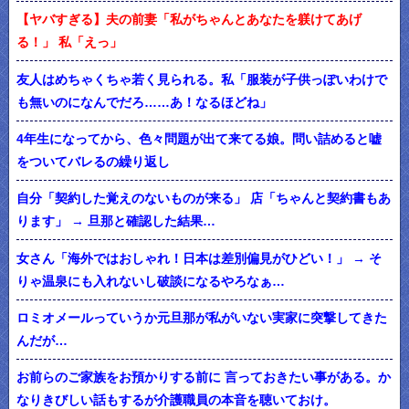
【ヤバすぎる】夫の前妻「私がちゃんとあなたを躾けてあげ
る！」 私「えっ」
友人はめちゃくちゃ若く見られる。私「服装が子供っぽいわけで
も無いのになんでだろ……あ！なるほどね」
4年生になってから、色々問題が出て来てる娘。問い詰めると嘘
をついてバレるの繰り返し
自分「契約した覚えのないものが来る」 店「ちゃんと契約書もあ
ります」 → 旦那と確認した結果…
女さん「海外ではおしゃれ！日本は差別偏見がひどい！」 → そ
りゃ温泉にも入れないし破談になるやろなぁ…
ロミオメールっていうか元旦那が私がいない実家に突撃してきた
んだが…
お前らのご家族をお預かりする前に 言っておきたい事がある。か
なりきびしい話もするが介護職員の本音を聴いておけ。