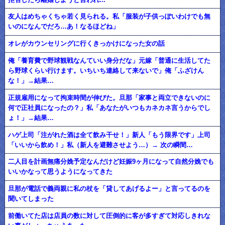
友人はめちゃくちゃ若く見られる。私「服装が子供っぽいわけでも無
いのになんでだろ…あ！なるほどね」
オレがカウンセリングに行くきっかけになった女の話
俺「養育費で野球観戦なんていい身分だな」元嫁「普通に生活してた
ら野球くらい行けます。いちいち連絡して来ないで」俺「ふざけん
な！」→結果…
正規雇用になって拘束時間が伸びた。旦那「家事と両立できないのに
何で正社員になったの？」私「あなたがいつもカネカネ言うからでし
ょ！」→結果…
ハゲ上司「注がれた酒は全て飲み干せ！」新人「もう限界です」上司
「いいから飲め！」私（新人を避難させよう…）→ 次の瞬間…
二人目を計画無痛分娩予定なんだけど妊娠9ヶ月になって自然分娩でも
いいかなって思うようになってきた
旦那が電話で義両親に私の杖を「貸してあげるよー」と言ってるのを
聞いてしまった
前働いてた店は店員の数に対して圧倒的に客が多すぎて対応しきれな