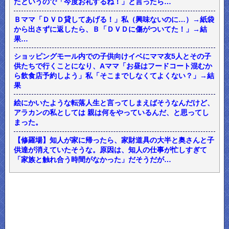
たというので「今度お礼するね！」と言ったら…
Ｂママ「ＤＶＤ貸してあげる！」私（興味ないのに…）→紙袋
から出さずに返したら、Ｂ「ＤＶＤに傷がついてた！」→結
果…
ショッピングモール内での子供向けイベにママ友5人とその子
供たちで行くことになり、Aママ「お昼はフードコート混むか
ら飲食店予約しよう」私「そこまでしなくてよくない？」→結
果
絵にかいたような転落人生と言ってしまえばそうなんだけど、
アラカンの私としては 親は何をやっているんだ、と思ってし
まった。
【修羅場】知人が家に帰ったら、家財道具の大半と奥さんと子
供達が消えていたそうな。原因は、知人の仕事が忙しすぎて
「家族と触れ合う時間がなかった」だそうだが…