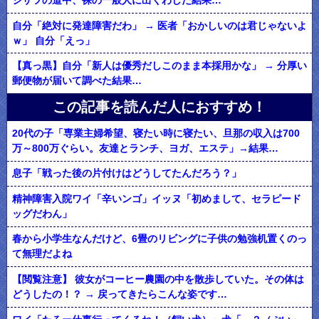
ジサツの道中、裸の一般人に出くわした結果…
自分「絶対に発達障害だわ」 → 医者「おかしいのは君じゃないよ
ｗ」 自分「えっ」
【真っ黒】自分「新人は優秀だしこのまま本採用かな」 → 分厚い
郵便物が届いて調べた結果…
この記事を読んだ人におすすめ！
20代の子「専業主婦希望、寝たい時に寝たい、旦那の収入は700
万～800万ぐらい。友達とランチ、ヨガ、エステ」→結果…
息子「戦った後の片付けはどうしてたんだろう？」
精神障害入院ワイ「辛いンゴ」イッヌ「初めまして、セラピード
ッグだわん」
春から小学生なんだけど、6畳のリビングに子供の勉強机置くのっ
て無理だよね
【閲覧注意】 彼女がコーヒー農園の中を散歩していた。その体は
どうしたの！？ → 戻ってきたらこんな姿です…