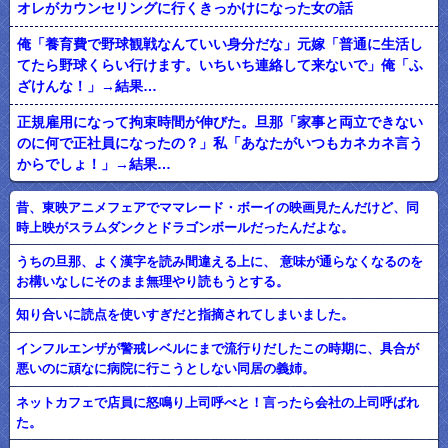
オレがカウンセリングに行くきっかけになった女の話
俺「養育費で野球観戦なんていい身分だな」元嫁「普通に生活し
てたら野球くらい行けます。いちいち連絡して来ないで」俺「ふ
ざけんな！」→結果…
正規雇用になって拘束時間が伸びた。旦那「家事と両立できない
のに何で正社員になったの？」私「あなたがいつもカネカネ言う
からでしょ！」→結果…
昔、東映アニメフェアでママレード・ボーイの映画見たんだけど、同
時上映がスラムダンクとドラゴンボールだったんだよな。
うちの旦那、よく漢字を読み間違える上に、 意味が通らなくなるのを
お構いなしにそのまま無理やり読もうとする。
知り合いに読点を使いすぎだと指摘されてしまいました。
インフルエンザが警戒レベルにまで流行りだしたこの時期に、具合が
悪いのに頑なに病院に行こうとしない同居の義姉。
ネットカフェで店員に怒鳴り上司呼べと！言ったら会社の上司呼ばれ
た。