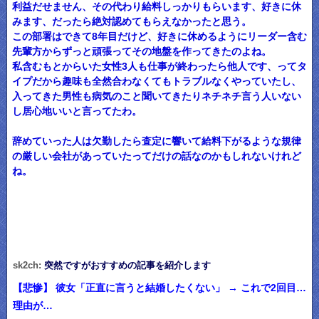
利益だせません、その代わり給料しっかりもらいます、好きに休
みます、だったら絶対認めてもらえなかったと思う。
この部署はできて8年目だけど、好きに休めるようにリーダー含む
先輩方からずっと頑張ってその地盤を作ってきたのよね。
私含むもとからいた女性3人も仕事が終わったら他人です、ってタ
イプだから趣味も全然合わなくてもトラブルなくやっていたし、
入ってきた男性も病気のこと聞いてきたりネチネチ言う人いない
し居心地いいと言ってたわ。
辞めていった人は欠勤したら査定に響いて給料下がるような規律
の厳しい会社があっていたってだけの話なのかもしれないけれど
ね。
sk2ch:
突然ですがおすすめの記事を紹介します
【悲惨】 彼女「正直に言うと結婚したくない」 → これで2回目…
理由が…