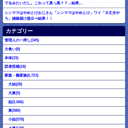
でるみたいだし。これって真っ黒？？→結果…
シンママはやめとけおじさん「シンママはやめとけ」ワイ「大丈夫や
ろ」婚姻届け提出⇒結果！！
カテゴリー
管理人の一押し(345)
大食い(8)
本体(15)
読者投稿(18)
家族・義家族(6,723)
大姑(28)
大舅(5)
姑(2,666)
舅(580)
小姑(578)