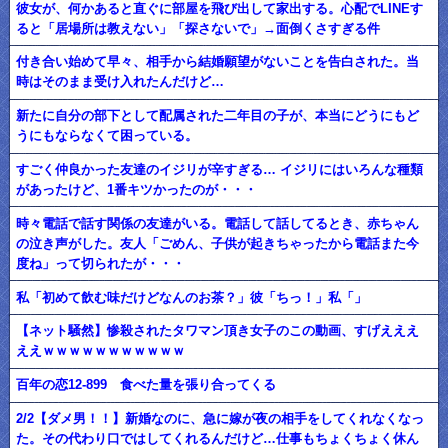
彼女が、何かあると直ぐに部屋を飛び出して家出する。心配でLINEす
ると「居場所は教えない」「探さないで」→面倒くさすぎる件
付き合い始めて早々、相手から結婚願望がないことを告白された。当
時はそのまま受け入れたんだけど…
新たに自分の部下として配属された二年目の子が、本当にどうにもど
うにもならなくて困っている。
すごく仲良かった友達のイジリが辛すぎる… イジリにはいろんな種類
があったけど、1番キツかったのが・・・
時々電話で話す関係の友達がいる。電話して話してるとき、赤ちゃん
の泣き声がした。友人「ごめん、子供が起きちゃったから電話また今
度ね」って切られたが・・・
私「初めて飲む味だけどなんのお茶？」彼「ちっ！」私「」
【ネット騒然】惨殺されたタワマン頂き女子のこの動画、すげえええ
ええｗｗｗｗｗｗｗｗｗｗｗ
百年の恋12-899 食べた量を張り合ってくる
2/2【ダメ男！！】新婚なのに、急に嫁が夜の相手をしてくれなくなっ
た。その代わり口ではしてくれるんだけど…仕事もちょくちょく休ん