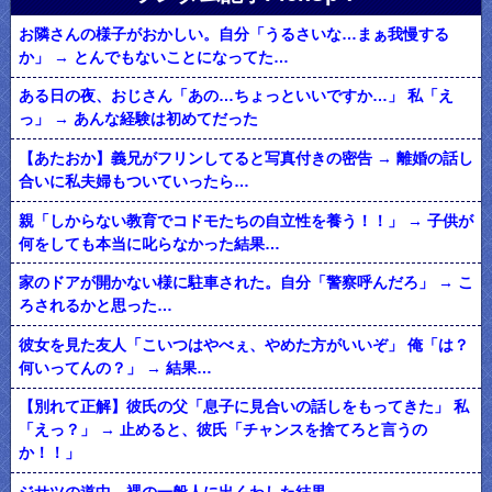
お隣さんの様子がおかしい。自分「うるさいな…まぁ我慢する
か」 → とんでもないことになってた…
ある日の夜、おじさん「あの…ちょっといいですか…」 私「え
っ」 → あんな経験は初めてだった
【あたおか】義兄がフリンしてると写真付きの密告 → 離婚の話し
合いに私夫婦もついていったら…
親「しからない教育でコドモたちの自立性を養う！！」 → 子供が
何をしても本当に叱らなかった結果…
家のドアが開かない様に駐車された。自分「警察呼んだろ」 → こ
ろされるかと思った…
彼女を見た友人「こいつはやべぇ、やめた方がいいぞ」 俺「は？
何いってんの？」 → 結果…
【別れて正解】彼氏の父「息子に見合いの話しをもってきた」 私
「えっ？」 → 止めると、彼氏「チャンスを捨てろと言うの
か！！」