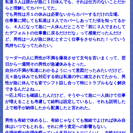
私達３人は誰かが急に１日休んでも、それは仕方のないことだか
らと理解してカバーしてた。
でも男性は月１の休みは必要ないからカバーするだけの立場。
仕事量に関しても私達は３人でカバーしあってた頃を知ってるか
ら、４人になって急に一人休んだところで「前に３人でまわして
たデフォルトの仕事量に戻るだけだな」って感覚だったんだけ
ど、男性は一人が急に休むとすごく仕事をさせられた！っていう
気持ちになってたみたい。
リーダーの人に男性が不満を爆発させて文句を言いまくって、翌
日から一週間その男性が急遽休みをとった。
自分の不満が私達にわかるようにって意図だったみたいだけど、
元々急な休みでも対応する術は私達の中に確立されてたから、男
性が急に休んでも皆でシフト話し合って特にトラブルもなく解決
できるんだよね…。
一応上司にも確認したんだけど、そうやって急に一人抜けて仕事
が増えることも考慮して給料は設定しているし、それも説明した
上で相手が納得したから配属したと言われた。
男性も有給で休めるし、有給じゃなくても無給でよければ休み自
体はいつでもとれる。それに伴う査定への影響もない。
生理休暇が生理休暇っていう名目だととりにくいし、女性だけだ