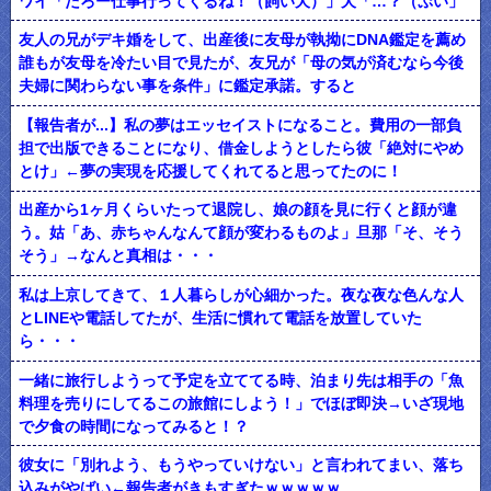
ワイ「たろー仕事行ってくるね！（飼い犬）」犬「…？（ぷい」
友人の兄がデキ婚をして、出産後に友母が執拗にDNA鑑定を薦め
誰もが友母を冷たい目で見たが、友兄が「母の気が済むなら今後
夫婦に関わらない事を条件」に鑑定承諾。すると
【報告者が...】私の夢はエッセイストになること。費用の一部負
担で出版できることになり、借金しようとしたら彼「絶対にやめ
とけ」←夢の実現を応援してくれてると思ってたのに！
出産から1ヶ月くらいたって退院し、娘の顔を見に行くと顔が違
う。姑「あ、赤ちゃんなんて顔が変わるものよ」旦那「そ、そう
そう」→なんと真相は・・・
私は上京してきて、１人暮らしが心細かった。夜な夜な色んな人
とLINEや電話してたが、生活に慣れて電話を放置していた
ら・・・
一緒に旅行しようって予定を立ててる時、泊まり先は相手の「魚
料理を売りにしてるこの旅館にしよう！」でほぼ即決→いざ現地
で夕食の時間になってみると！？
彼女に「別れよう、もうやっていけない」と言われてまい、落ち
込みがやばい←報告者がきもすぎたｗｗｗｗｗ