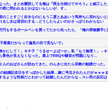
なった。まとめ愛読してる俺は『罠を仕掛けてやろう』と細工した
罪に問われるとかはないらしいが、す...
那のことすごく好きなのにもう二度とああいう気持ちに戻れないと
れるし女は逆切れする→どうしたらよいのかさっぱりわからない
万円もするボールペンを買ってたから叱ったら、「俺の荷物勝手に
母子家庭だからって偏見の目で見ないで」
静かにして！」キチ子「うるせーよばーか」私「もう無理！」→キ
ら景色が見えなくなった。屋上でBBQや騒音が問題になり…
２人のおばさんが訪ねてきた。のんきに出たら宗教の勧誘だった。
回目の結婚記念日をすっぽかした結果…嫁に号泣されたんだがｗｗｗ
するような性格だとわかって結婚したんだからな→スレ民の反応は