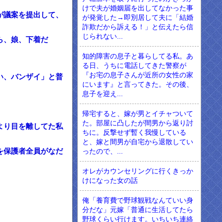
けで夫が婚姻届を出してなかった事
が議案を提出して、
が発覚した→即別居して夫に「結婚
詐欺だから訴える！」と伝えたら信
じられない...
ら、娘、下着だ
知的障害の息子と暮らしてる私。あ
る日、うちに電話してきた警察が
『お宅の息子さんが近所の女性の家
い、バンザイ」と普
にいます』と言ってきた。その後、
息子を迎え...
帰宅すると、嫁が男とイチャついて
た。部屋に凸したが間男から返り討
より目を離してた私
ちに。反撃せず暫く我慢している
と、嫁と間男が自宅から退散してい
を保護者全員がなだ
ったので、...
オレがカウンセリングに行くきっか
けになった女の話
俺「養育費で野球観戦なんていい身
分だな」元嫁「普通に生活してたら
野球くらい行けます。いちいち連絡