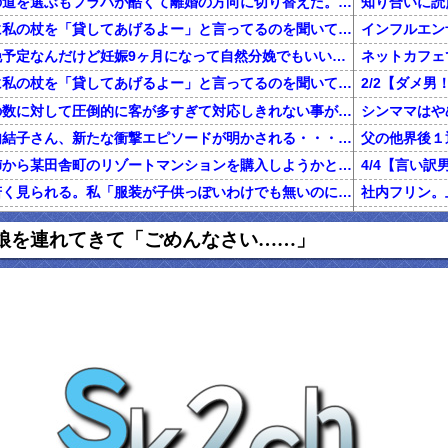
不倫した嫁と再構築の道を選ぶもフラバが酷くて離婚の方向に切り替えた。しかし親まで召喚して抵抗する嫁を見てるうちに「俺もすればいいじゃん」という結...
知り合いに読
旦那が電話で義両親に私の杖を「貸してあげるよー」と言ってるのを聞いてしまった
二人目を計画無痛分娩予定なんだけど妊娠9ヶ月になって自然分娩でもいいかなって思うようになってきた
ネットカフェ
旦那が電話で義両親に私の杖を「貸してあげるよー」と言ってるのを聞いてしまった
前働いてた店は店員の数に対して圧倒的に客が多すぎて対応しきれない事がしょっちゅうあった
【鬼砲】自殺した竹内結子さん、新たな衝撃エピソードが明かされる・・・これは・・・
還暦を過ぎた独身の姉から某田舎町のリゾートマンションを購入しようかと思うと相談された
友人はめちゃくちゃ若く見られる。私「服装が子供っぽいわけでも無いのになんでだろ…あ！なるほどね」
グに行くきっかけになった女の話
私「初めて飲
娘を連れてきて「ごめんなさい……」
俺「養育費で野球観戦なんていい身分だな」元嫁「普通に生活してたら野球くらい行けます。いちいち連絡して来ないで」俺「ふざけんな！」→結果…
正規雇用になって拘束時間が伸びた。旦那「家事と両立できないのに何で正社員になったの？」私「あなたがいつもカネカネ言うからでしょ！」→結果…
百年の恋12-
ハゲ上司「注がれた酒は全て飲み干せ！」新人「もう限界です」上司「いいから飲め！」私（新人を避難させよう…）→ 次の瞬間…
友人はめちゃくちゃ若く見られる。私「服装が子供っぽいわけでも無いのになんでだろ……あ！なるほどね」
【マジかよ】
友人の兄がデキ婚をして、出産後に友母が執拗にDNA鑑定を薦め誰もが友母を冷たい目で見たが、友兄が「母の気が済むなら今後夫婦に関わらない事を条件」に鑑定承諾。すると
【報告者が...】私の夢はエッセイストになること。費用の一部負担で出版できることになり、借金しようとしたら彼「絶対にやめとけ」←夢の実現を応援してくれてると思ってたのに！
出産から1ヶ月くらいたって退院し、娘の顔を見に行くと顔が違う。姑「あ、赤ちゃんなんて顔が変わるものよ」旦那「そ、そうそう」→なんと真相は・・・
妻が置手紙を残し失踪、農業経営に必要な数千万円を持ち逃げし、妻の両親に事情を説明。失踪から1週間後に妻の両親と話し合い中妻帰宅。妻の車がｱｳﾃﾞｨになり肌ﾂﾔﾂﾔ。すると