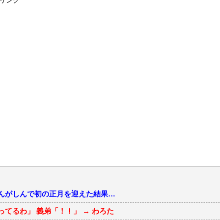
リンク
んがしんで初の正月を迎えた結果…
てるわ」 義弟「！！」 → わろた