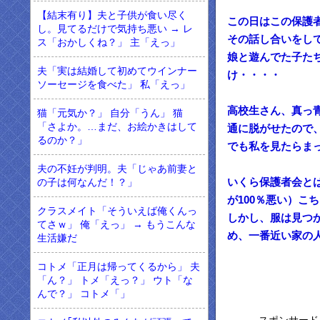
【結末有り】夫と子供が食い尽く
この日はこの保護
し。見てるだけで気持ち悪い → レ
その話し合いをし
ス「おかしくね？」 主「えっ」
娘と遊んでた子た
夫「実は結婚して初めてウインナー
け・・・・
ソーセージを食べた」 私「えっ」
高校生さん、真っ
猫「元気か？」 自分「うん」 猫
「さよか。…まだ、お絵かきはして
通に脱がせたので
るのか？」
でも私を見たらま
夫の不妊が判明。夫「じゃあ前妻と
いくら保護者会と
の子は何なんだ！？」
が100％悪い）こ
クラスメイト「そういえば俺くんっ
しかし、服は見つ
てさｗ」 俺「えっ」 → もうこんな
め、一番近い家の
生活嫌だ
コトメ「正月は帰ってくるから」 夫
「ん？」 トメ「えっ？」 ウト「な
んで？」 コトメ「」