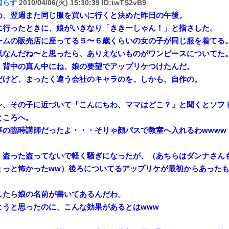
知らず
2010/04/06(火) 15:30:39 ID:twTS2vB9
め、翌週また同じ服を買いに行くと決めた昨日の午後。
に行ったときに、娘がいきなり「ききーしゃん！」と指さした。
ームの販売店に座ってる５〜６歳くらいの女の子が同じ服を着てる
気なんだね〜と思ったら、ありえないものがワンピースについてた
、背中の真ん中にね、娘の要望でアップリケつけたんだ。
だけど、まったく違う会社のキャラのを。しかも、自作の。
シ、その子に近づいて「こんにちわ、ママはどこ？」と聞くとソフ
ところへ。
事の臨時講師だったよ・・・そりゃ顔パスで教室へ入れるわwwww
、盗った盗ってないで軽く騒ぎになったが、（あちらはダンナさん
ょっと怖かったww）後ろについてるアップリケが最初からあった
したら娘の名前が書いてあるんだわ。
ようと思ったのに、こんな効果があるとはwww