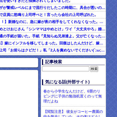
点を使いすぎだと指摘されてしまいました。
インフルエンザが警戒レベルにまで流行りだしたこの時期に、具合が悪いのに頑なに病院に行こうとしない同居の義姉。
で店員に怒鳴り上司呼べと！言ったら会社の上司呼ばれた。
2/2【ダメ男！！】新婚なのに、急に嫁が夜の相手をしてくれなくなった。その代わり口ではしてくれるんだけど…仕事もちょくちょく休んでるみたいだし。これって真っ黒？？→結果…
シンママはやめとけおじさん「シンママはやめとけ」ワイ「大丈夫やろ」婚姻届け提出⇒結果！！
父の他界後１通の手紙が届いた。手紙『見知らぬ兄弟達よ。父が亡くなったそうだが我々は二千万ほどだけ貰えたら後は遺産は一切いらない。だからくれ』 → なんと…
4/4【言い訳男】嫁にインフルを移してしまった。回復はしたんだけど、嫁「こっちは病み上がりでフラフラしてるのにあんたはTV見て。手伝う気はないわけ？」→そりゃない事もないけど
社内フリン。上司「お前らはクビだ！」私「2人を責めないでください(´;ω;｀)私さえいなければいいんです」 みんな「！？」 → 狙い通りだった・・・
む味だけどなんのお茶？」彼「ちっ！」私「」
記事検索
【ネット騒然】惨殺されたタワマン頂き女子のこの動画、すげえええええｗｗｗｗｗｗｗｗｗｗｗ
899 食べた量を張り合ってくる
男「ソーセージを切って料理する彼女に冷めた。それじゃあ旨みが全部流れるじゃん・・・」
気になる話(外部サイト)
現役のヤクサ"が5chに降臨 → 衝撃の暴露を開始・・・！！！
春から小学生なんだけど、6畳のリ
ビングに子供の勉強机置くのって無
理だよね
【閲覧注意】 彼女がコーヒー農園の
中を散歩していた。その体はどうし