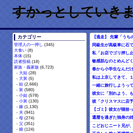
すかっとしていきません
カテゴリー
管理人の一押し
(345)
大食い
(8)
本体
(15)
読者投稿
(18)
家族・義家族
(6,723)
大姑
(28)
大舅
(5)
姑
(2,666)
舅
(580)
小姑
(578)
小舅
(130)
嫁
(1,130)
夫
(941)
母
(274)
父
(351)
こどおじニート兄が
娘
(124)