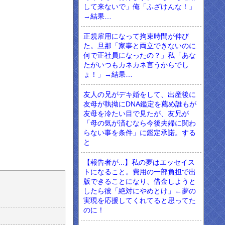
して来ないで」俺「ふざけんな！」
→結果…
正規雇用になって拘束時間が伸び
た。旦那「家事と両立できないのに
何で正社員になったの？」私「あな
たがいつもカネカネ言うからでし
ょ！」→結果…
友人の兄がデキ婚をして、出産後に
友母が執拗にDNA鑑定を薦め誰もが
友母を冷たい目で見たが、友兄が
「母の気が済むなら今後夫婦に関わ
らない事を条件」に鑑定承諾。する
と
【報告者が...】私の夢はエッセイス
トになること。費用の一部負担で出
版できることになり、借金しようと
したら彼「絶対にやめとけ」←夢の
実現を応援してくれてると思ってた
のに！