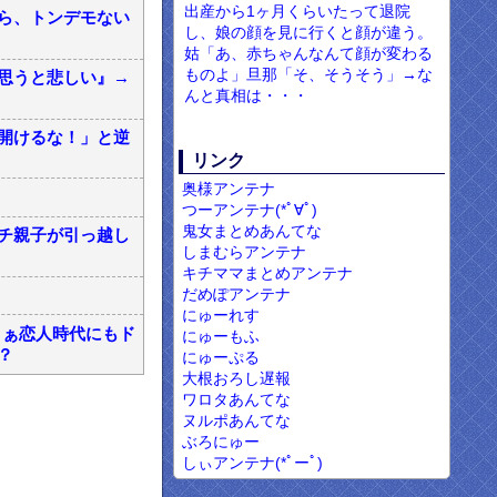
出産から1ヶ月くらいたって退院
ら、トンデモない
し、娘の顔を見に行くと顔が違う。
姑「あ、赤ちゃんなんて顔が変わる
ものよ」旦那「そ、そうそう」→な
思うと悲しい』→
んと真相は・・・
開けるな！」と逆
リンク
奥様アンテナ
つーアンテナ(*ﾟ∀ﾟ)
鬼女まとめあんてな
チ親子が引っ越し
しまむらアンテナ
キチママまとめアンテナ
だめぽアンテナ
にゅーれす
まぁ恋人時代にもド
にゅーもふ
？
にゅーぷる
大根おろし遅報
ワロタあんてな
ヌルポあんてな
ぶろにゅー
しぃアンテナ(*ﾟーﾟ)