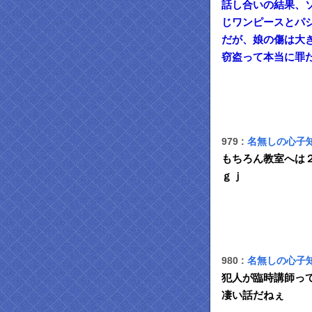
話し合いの結果、
じワンピースとパ
だが、娘の傷は大
窃盗って本当に罪
979 :
名無しの心子
もちろん教室へは
ｇｊ
980 :
名無しの心子
犯人が臨時講師っ
凄い話だねぇ