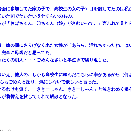
者会に参加してた家の子で、高校生の女の子）目を離してたのは私
ていた間でだいたい５分くらいのもの。
ちが「おばちゃん、◯ちゃん（娘）がさむいって。」言われて見た
青。娘の側にさりげなく来た女性が「あらら、汚れちゃったね、は
、完全に母親だと思ってた。
ったくの別人・・・ごめんなさいと半泣きで繰り返した。
はいえ、他人の、しかも高校生に頼んだこちらに非があるから（何
ちらもごめんと謝り、気にしないで欲しいと言った。
かるわけも無く、「ききーしゃん、ききーしゃん」と泣きわめく娘
人が着替えを貸してくれて解散となった。