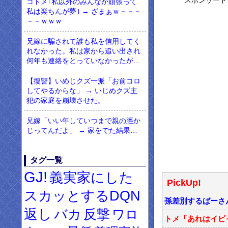
スポンサード
コトメ｢私以外のみんなが頑張って
私は楽ちんが夢｣ → ざまぁｗ－－－
－－ｗｗｗ
兄嫁に騙されて誰も私を信用してく
れなかった。私は家から追い出され
何年も連絡をとっていなかったが…
【復讐】いめじクズ一派「お前コロ
してやるからな」 → いじめクズ主
犯の家庭を崩壊させた。
兄嫁「いい年していつまで親の脛か
じってんだよ」 → 家をでた結果…
タグ一覧
GJ!
義実家にした
PickUp!
スカッとするDQN
孫差別するばーさ
返し
バカ
反撃
ワロ
トメ「あれはイビっ