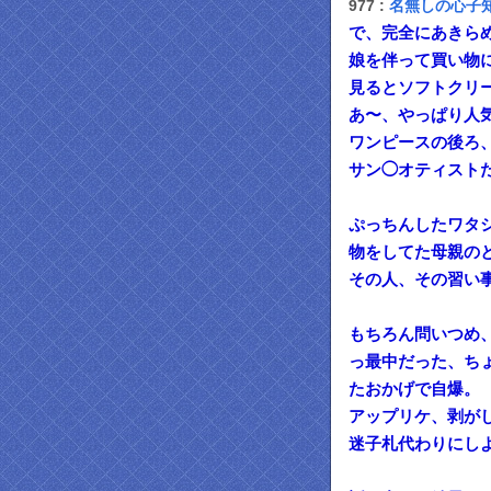
977 :
名無しの心子
で、完全にあきら
娘を伴って買い物
見るとソフトクリ
あ〜、やっぱり人
ワンピースの後ろ
サン◯オティスト
ぷっちんしたワタ
物をしてた母親の
その人、その習い
もちろん問いつめ
っ最中だった、ち
たおかげで自爆。
アップリケ、剥が
迷子札代わりにし