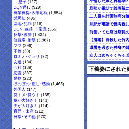
息子
(127)
DQN返し
(929)
自業自得･因果応報
(1,854)
武勇伝
(495)
基地･犯罪
(216)
DQN･迷惑･非常識
(365)
反撃･復讐
(1,434)
修羅場･衝撃
(3,887)
ママ
(296)
不倫
(38)
ロミオ･ジュリ
(92)
友達
(134)
オレがカウンセリン
会社
(189)
下着姿にされた
恋愛
(337)
動物
(223)
ほのぼの･癒し･感動
(1,465)
外国人
(147)
良トメ･良ウト
(135)
嫁が大好き！
(143)
夫が大好き！
(114)
育児・出産
(212)
日常･その他
(970)