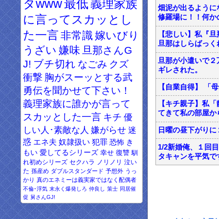
タwww
最低
義理家族
畑泥が出るように
に言ってスカッとし
修羅場に！！何かの
た一言
非常識
嫁いびり
【悲しい】私『旦
旦那はしらばっく
うざい
嫌味
旦那さんG
旦那が小遣いで２
J!
ブチ切れ
なごみ
クズ
ギレされた。
衝撃
胸がスーッとする武
【自業自得】 「
勇伝を聞かせて下さい！
義理家族に誰かが言って
【キチ親子】私「
てきて私の部屋か
スカッとした一言
キチ
優
しい人･素敵な人
嫌がらせ
迷
日曜の昼下がりに
惑
エネ夫
奴隷扱い
犯罪
恐怖
き
1/2新婚俺、１
もい
愛してるシリーズ
幸せ
復讐
馴
タキャンを平気で
れ初めシリーズ
セクハラ
ノリノリ
泣い
た
孫産め
ダブルスタンダード
予想外
うっ
かり
真のエネミーは義実家ではなく配偶者
不倫･浮気
末永く爆発しろ
仲良し
策士
同居催
促
舅さんGJ!