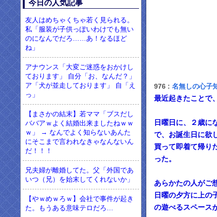
今日の人気記事
友人はめちゃくちゃ若く見られる。
私「服装が子供っぽいわけでも無い
のになんでだろ……あ！なるほど
ね」
アナウンス「大変ご迷惑をおかけし
ております」 自分「お、なんだ？」
ア「犬が並走しております」 自「え
976 :
名無しの心子
っ」
最近起きたことで
【まさかの結末】若ママ「ブスだし
日曜日に、２歳に
ババアｗよく結婚出来ましたねｗｗ
ｗ」 → なんでよく知らないあんた
で、お誕生日に欲
にそこまで言われなきゃなんないん
買って即着て帰り
だ！！！
った。
兄夫婦が離婚してた。父「外国であ
いつ（兄）を始末してくれないか」
あらかたの人がご
日曜の夕方に上の
【やｗめｗろｗ】会社で事件が起き
の遊べるスペース
た。もうある意味テロだろ…