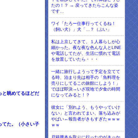
たの！？ → 戻ってきたらこんな姿
です…
ワイ「たろー仕事行ってくるね！
（飼い犬）」犬「…？（ぷい」
私は上京してきて、１人暮らしが心
細かった。夜な夜な色んな人とLINE
や電話してたが、生活に慣れて電話
を放置していたら・・・
一緒に旅行しようって予定を立てて
る時、泊まり先は相手の「魚料理を
売りにしてるこの旅館にしよう！」
でほぼ即決→いざ現地で夕食の時間
っと眺めてるほどだ
になってみると！？
彼女に「別れよう、もうやっていけ
ない」と言われてまい、落ち込みが
やばい←報告者がきもすぎたｗｗｗ
ってた。（小さい子
ｗｗ
戸籍謄本を取りに行ったのがきっか