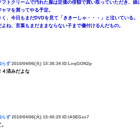
ソフトクリームで汚れた服は定価の倍額で買い取っていただき、娘
ジャマを買ってやる予定。
きく、今日もまだDVDを見て「ききーしゃ・・・」と泣いている。
だよね、言葉もまだままならない子まで傷付けるんだもの。
知らず
2010/04/06(火) 15:36:34 ID:LnqGON2p
２４済みだよな
知らず
2010/04/06(火) 15:40:25 ID:lASEGxc7
て。