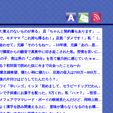
自分「契約した覚えのないものが来る」 店「ちゃんと契約書もあります」 → 旦那と確認した結果…
食べ放題の店で。キチママ『これ持ち帰るわ！』店員「ダメです！」私「（セコママだ！）」キチ『食べ放題だし持ち帰っても一緒よ！』 → すると突然...
俺「子どもに会わせて」元嫁「そのうちねー」→10年後、元嫁「あの…息子が…」
ボロアパートで隣室からの騒音で真夜中に叩き起こされた私。苦情を言いに行くと、DQNがビクビク震えながら一言ｗｗｗ
【マジか】 女の子、実は男の『この部分』を見て魅力的に感じていたｗｗｗｗｗｗｗｗ
る？初対面で読めた奴に今まで出会ったことねーわ
20代の子「専業主婦希望、寝たい時に寝たい、旦那の収入は700万～800万ぐらい。友達とランチ、ヨガ、エステ」→結果…
後の片付けはどうしてたんだろう？」
ワイ「辛いンゴ」イッヌ「初めまして、セラピードッグだわん」
夫「ハロウィンで子供達にお菓子を配った。5万くれ」私「ハァ？」→拒否したら離婚しようと言われ...
昔、東映アニメフェアでママレード・ボーイの映画見たんだけど、同時上映がスラムダンクとドラゴンボールだったんだよな。
うちの旦那、よく漢字を読み間違える上に、 意味が通らなくなるのをお構いなしにそのまま無理やり読もうとする。