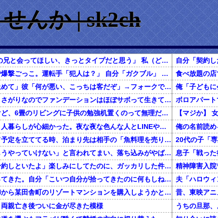
か | sk2ch
【逃走】 先輩「うちの兄と会ってほしい、きっとタイプだと思う」 私（どんな人なんだろー） → あまりにも…
同級生が高級車に石で爆撃ごっこ。運転手「犯人は？」 自分「ガクブル」 → 同級生の名前、住所、電話番号を教えた結果…
私「お店でゴリ押し止めて」彼「何が悪い、こっちは客だぞ」→フォークで手の甲を刺されお店が通報。彼は傷害罪で逮捕され慰謝料を…
敏感肌なのとめんどくさがりなのでファンデーションはほぼサボって生きてきた。→今アラフォーなんだが…
春から小学生なんだけど、6畳のリビングに子供の勉強机置くのって無理だよね
私は上京してきて、１人暮らしが心細かった。夜な夜な色んな人とLINEや電話してたが、生活に慣れて電話を放置していたら・・・
俺の名前読め
一緒に旅行しようって予定を立ててる時、泊まり先は相手の「魚料理を売りにしてるこの旅館にしよう！」でほぼ即決→いざ現地で夕食の時間になってみると！？
彼女に「別れよう、もうやっていけない」と言われてまい、落ち込みがやばい←報告者がきもすぎたｗｗｗｗｗ
息子「戦った
彼「クリスマスに店予約しといたよ」楽しみにしてたのに、ガッカリした件ｗｗｗｗｗ
精神障害入院
【ゴミ】彼女が猫拾ってきた。自分「こいつ自分が拾ってきたのに何もしねーな」 → 拾ってきたんじゃなかった…
還暦を過ぎた独身の姉から某田舎町のリゾートマンションを購入しようかと思うと相談された
、両親亡き後ついに金が尽きた模様