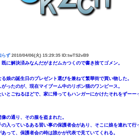
知らず
2010/04/06(火) 15:29:35 ID:twTS2vB9
、既に解決済みなんだがまだムカつくので書き捨てゴメン。
なる娘の誕生日のプレゼント選びを兼ねて繁華街で買い物した。
しがったのが、現在マイブーム中のリボン猫のワンピース。
たいとごねるほどで、家に帰ってもハンガーにかけたそれをずーー
想像の通り、その服を盗まれた。
子の入っているある習い事の保護者会があり、そこに娘を連れて行
があって、保護者会の時は誰かが代表で見ていてくれる。