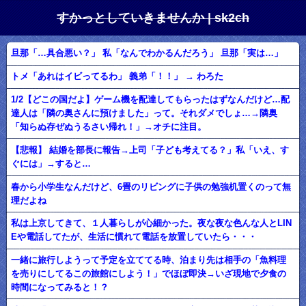
すかっとしていきませんか | sk2ch
旦那「…具合悪い？」 私「なんでわかるんだろう」 旦那「実は…」
トメ「あれはイビってるわ」 義弟「！！」 → わろた
1/2【どこの国だよ】ゲーム機を配達してもらったはずなんだけど…配
達人は「隣の奥さんに預けました」って。それダメでしょ…→隣奥
「知らぬ存ぜぬうるさい帰れ！」→オチに注目。
【悲報】 結婚を部長に報告→上司「子ども考えてる？」私「いえ、す
ぐには」→すると…
春から小学生なんだけど、6畳のリビングに子供の勉強机置くのって無
理だよね
私は上京してきて、１人暮らしが心細かった。夜な夜な色んな人とLIN
Eや電話してたが、生活に慣れて電話を放置していたら・・・
一緒に旅行しようって予定を立ててる時、泊まり先は相手の「魚料理
を売りにしてるこの旅館にしよう！」でほぼ即決→いざ現地で夕食の
時間になってみると！？