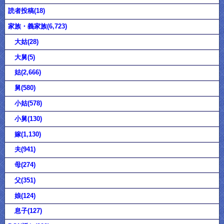
読者投稿(18)
家族・義家族(6,723)
大姑(28)
大舅(5)
姑(2,666)
舅(580)
小姑(578)
小舅(130)
嫁(1,130)
夫(941)
母(274)
父(351)
娘(124)
息子(127)