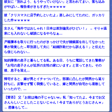
彼女に「別れよう、もうやっていけない」と言われてまい、落ち込み
がやばい←報告者がきもすぎたｗｗｗｗｗ
彼「クリスマスに店予約しといたよ」楽しみにしてたのに、ガッカリ
した件ｗｗｗｗｗ
女さん「海外ではおしゃれ！日本は差別偏見がひどい！」 → そりゃ温
泉にも入れないし破談になるやろなぁ…
戸籍謄本を取りに行ったのがきっかけで夫が婚姻届を出してなかった
事が発覚した→即別居して夫に「結婚詐欺だから訴える！」と伝えた
ら信じられない...
知的障害の息子と暮らしてる私。ある日、うちに電話してきた警察が
『お宅の息子さんが近所の女性の家にいます』と言ってきた。その
後、息子を迎え...
帰宅すると、嫁が男とイチャついてた。部屋に凸したが間男から返り
討ちに。反撃せず暫く我慢していると、嫁と間男が自宅から退散して
いったので、...
【賛否】 父「お前は俺の子じゃないw」私「知ってたよ。今までお父
さんらしいことしたことないじゃん！今までありがとうおじさんｗ」
→ 想像もして...