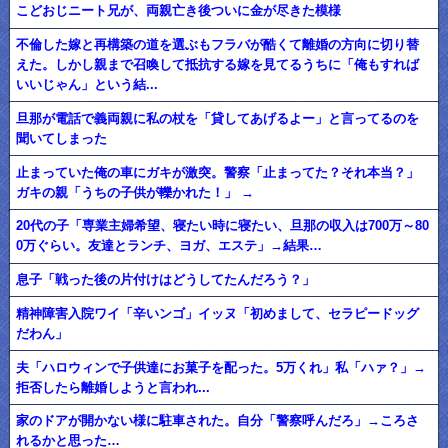
こどおじニート兄が、両親亡き後ついに金が尽きた模様
不倫した嫁と再構築の道を選ぶもフラバが酷くて離婚の方向に切り替
えた。しかし親まで召喚して抵抗する嫁を見てるうちに「俺もすれば
いいじゃん」という結...
旦那が電話で義両親に私の杖を「貸してあげるよー」と言ってるのを
聞いてしまった
止まっていた俺の車にガキが激突。警察「止まってた？それ本当？」
ガキの親「うちの子供が轢かれた！」 →
20代の子「専業主婦希望、寝たい時に寝たい、旦那の収入は700万～80
0万ぐらい。友達とランチ、ヨガ、エステ」→結果…
息子「戦った後の片付けはどうしてたんだろう？」
精神障害入院ワイ「辛いンゴ」イッヌ「初めまして、セラピードッグ
だわん」
夫「ハロウィンで子供達にお菓子を配った。5万くれ」私「ハァ？」→
拒否したら離婚しようと言われ...
家のドアが開かない様に駐車された。自分「警察呼んだろ」→ころさ
れるかと思った…