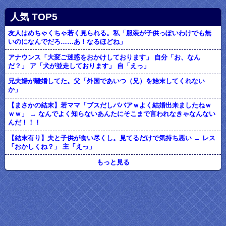
人気 TOP5
友人はめちゃくちゃ若く見られる。私「服装が子供っぽいわけでも無
いのになんでだろ……あ！なるほどね」
アナウンス「大変ご迷惑をおかけしております」 自分「お、なん
だ？」 ア「犬が並走しております」 自「えっ」
兄夫婦が離婚してた。父「外国であいつ（兄）を始末してくれない
か」
【まさかの結末】若ママ「ブスだしババアｗよく結婚出来ましたねｗ
ｗｗ」 → なんでよく知らないあんたにそこまで言われなきゃなんない
んだ！！！
【結末有り】夫と子供が食い尽くし。見てるだけで気持ち悪い → レス
「おかしくね？」 主「えっ」
もっと見る