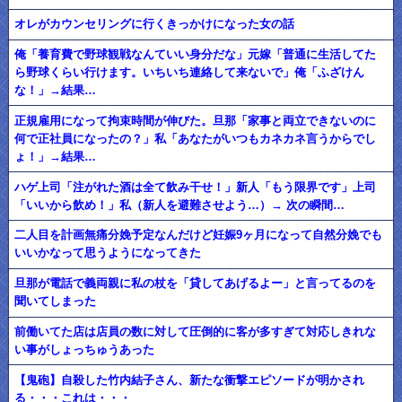
オレがカウンセリングに行くきっかけになった女の話
俺「養育費で野球観戦なんていい身分だな」元嫁「普通に生活してた
ら野球くらい行けます。いちいち連絡して来ないで」俺「ふざけん
な！」→結果…
正規雇用になって拘束時間が伸びた。旦那「家事と両立できないのに
何で正社員になったの？」私「あなたがいつもカネカネ言うからでし
ょ！」→結果…
ハゲ上司「注がれた酒は全て飲み干せ！」新人「もう限界です」上司
「いいから飲め！」私（新人を避難させよう…）→ 次の瞬間…
二人目を計画無痛分娩予定なんだけど妊娠9ヶ月になって自然分娩でも
いいかなって思うようになってきた
旦那が電話で義両親に私の杖を「貸してあげるよー」と言ってるのを
聞いてしまった
前働いてた店は店員の数に対して圧倒的に客が多すぎて対応しきれな
い事がしょっちゅうあった
【鬼砲】自殺した竹内結子さん、新たな衝撃エピソードが明かされ
る・・・これは・・・