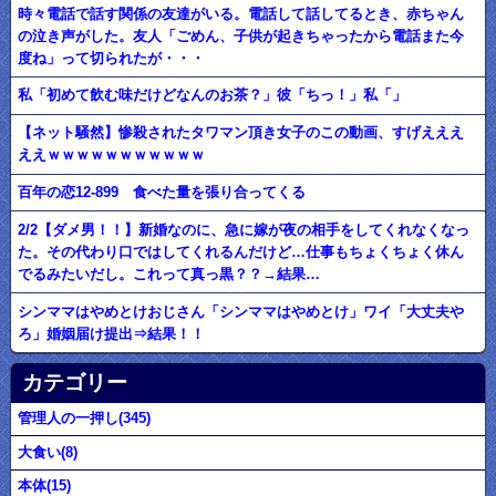
時々電話で話す関係の友達がいる。電話して話してるとき、赤ちゃん
の泣き声がした。友人「ごめん、子供が起きちゃったから電話また今
度ね」って切られたが・・・
私「初めて飲む味だけどなんのお茶？」彼「ちっ！」私「」
【ネット騒然】惨殺されたタワマン頂き女子のこの動画、すげえええ
ええｗｗｗｗｗｗｗｗｗｗｗ
百年の恋12-899 食べた量を張り合ってくる
2/2【ダメ男！！】新婚なのに、急に嫁が夜の相手をしてくれなくなっ
た。その代わり口ではしてくれるんだけど…仕事もちょくちょく休ん
でるみたいだし。これって真っ黒？？→結果…
シンママはやめとけおじさん「シンママはやめとけ」ワイ「大丈夫や
ろ」婚姻届け提出⇒結果！！
カテゴリー
管理人の一押し(345)
大食い(8)
本体(15)