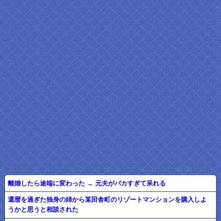
離婚したら途端に変わった → 元夫がバカすぎて呆れる
還暦を過ぎた独身の姉から某田舎町のリゾートマンションを購入しよ
うかと思うと相談された