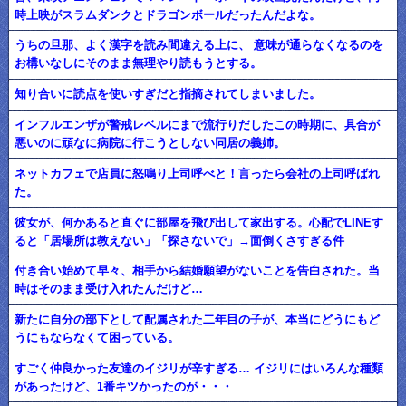
時上映がスラムダンクとドラゴンボールだったんだよな。
うちの旦那、よく漢字を読み間違える上に、 意味が通らなくなるのを
お構いなしにそのまま無理やり読もうとする。
知り合いに読点を使いすぎだと指摘されてしまいました。
インフルエンザが警戒レベルにまで流行りだしたこの時期に、具合が
悪いのに頑なに病院に行こうとしない同居の義姉。
ネットカフェで店員に怒鳴り上司呼べと！言ったら会社の上司呼ばれ
た。
彼女が、何かあると直ぐに部屋を飛び出して家出する。心配でLINEす
ると「居場所は教えない」「探さないで」→面倒くさすぎる件
付き合い始めて早々、相手から結婚願望がないことを告白された。当
時はそのまま受け入れたんだけど…
新たに自分の部下として配属された二年目の子が、本当にどうにもど
うにもならなくて困っている。
すごく仲良かった友達のイジリが辛すぎる… イジリにはいろんな種類
があったけど、1番キツかったのが・・・