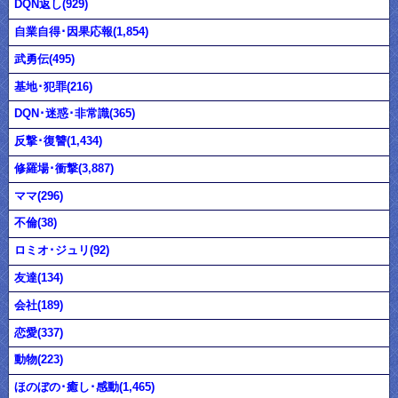
DQN返し(929)
自業自得･因果応報(1,854)
武勇伝(495)
基地･犯罪(216)
DQN･迷惑･非常識(365)
反撃･復讐(1,434)
修羅場･衝撃(3,887)
ママ(296)
不倫(38)
ロミオ･ジュリ(92)
友達(134)
会社(189)
恋愛(337)
動物(223)
ほのぼの･癒し･感動(1,465)