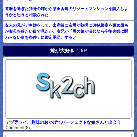
還暦を過ぎた独身の姉から某田舎町のリゾートマンションを購入しよ
うかと思うと相談された
友人の兄がデキ婚をして、出産後に友母が執拗にDNA鑑定を薦め誰も
が友母を冷たい目で見たが、友兄が「母の気が済むなら今後夫婦に関
わらない事を条件」に鑑定承諾。すると
嫁が大好き！ 5P
デブ専ワイ、趣味のおかげでパーフェクトな嫁さんと出会う
Comment(8)