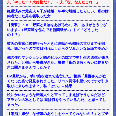
夫「やったー！大好物だ！」 → 夫「な、なんだこれ…」
絶縁済みの元友人Ａ子が結婚一年半で離婚したらしい。私の婚
約者だった男を寝取った女
【衝撃】トメ「野菜と果物をあげるわ♪」私「ありがとうござ
います..（野菜等を包んでる新聞紙が..」トメ「どうした
の！？」
彼氏の実家に挨拶行ったときに運転から甥姪の世話まで全部
私。嫌だったので翌日別れ話したらクソみたいな反論で冷めた
俺の住むマンションと隣のビルとの隙間で男忄生の遺体が発見
された、と朝から警察がきた。警察「夜の３時くらいに物音や
声は聞きませんでしたか？」
DV旦那から、幼い娘を連れて逃亡した。警察「旦那さんが亡
くなった姿で発見されました。リコン調停中悪いのですが引き
取りに来られます？」私「はい」→結果…
絵にかいたような転落人生と言ってしまえばそうなんだけど、
アラカンの私としては 親は何をやっているんだ、と思ってし
まった。
【愚痴】嫁が「なぜ娘のあやしをやってくれないの？」とブチ