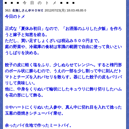
■ ■ ■ 今 日 の ト メ ■ ■ ■
362:
名無しさん＠ＨＯＭＥ
2012/07/23(月) 18:03:49.85 0
今日のトメ
正式な「夏休み初日」なので、「お洒落のふりした夕飯」を作ろ
うと嫁子と知恵を絞る。
ただし、買い足すしょくざいは税込み５００円まで。
庭の野菜や、冷蔵庫の食材は常識の範囲で自由に使って良いとい
うしばりを決める。
餃子の皮に軽く塩をふり、少しぬらせてレンジへ。すると楕円形
のボール状に膨らむので、うえの一部を少し割って中に刻んだト
マトとチーズを入れパセリを散らす。器にした餃子の皮もパリパ
リして美味しい。
他に、中身をくりぬいて輪状にしたキュウリに飾り切りしたハム
を花の形にして飾る。
☆やハートにくりぬいた人参や、真ん中に切れ目を入れて捻った
玉葱の壺焼きシチューパイ乗せ。
余ったパイ生地で作ったミートパイ。