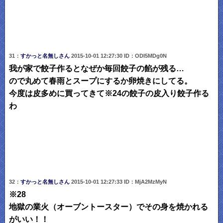
31：
すかっと名無しさん
2015-10-01 12:27:30 ID：ODI5MDg0N
我が家で餃子作るとなぜか毎回餃子の餡が残る…
ので丸めて春雨とスープにするか卵焼きにしてる。
今度は皮多めに買ってきて※24の餃子の皮入り餃子作る
わ
32：
すかっと名無しさん
2015-10-01 12:27:33 ID：MjA2MzMyN
※28
地獄の業火（オーブントースター）でその身を焼かれる
がいい！！