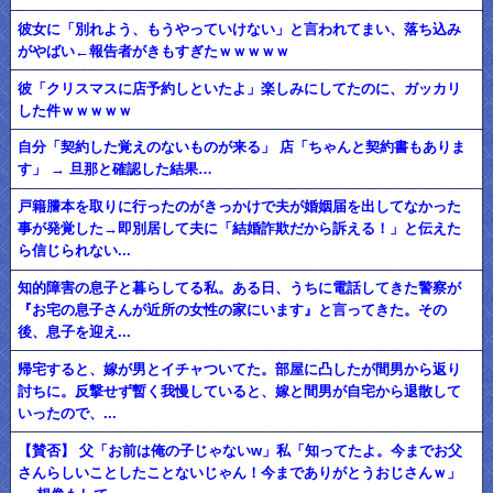
彼女に「別れよう、もうやっていけない」と言われてまい、落ち込み
がやばい←報告者がきもすぎたｗｗｗｗｗ
彼「クリスマスに店予約しといたよ」楽しみにしてたのに、ガッカリ
した件ｗｗｗｗｗ
自分「契約した覚えのないものが来る」 店「ちゃんと契約書もありま
す」 → 旦那と確認した結果…
戸籍謄本を取りに行ったのがきっかけで夫が婚姻届を出してなかった
事が発覚した→即別居して夫に「結婚詐欺だから訴える！」と伝えた
ら信じられない...
知的障害の息子と暮らしてる私。ある日、うちに電話してきた警察が
『お宅の息子さんが近所の女性の家にいます』と言ってきた。その
後、息子を迎え...
帰宅すると、嫁が男とイチャついてた。部屋に凸したが間男から返り
討ちに。反撃せず暫く我慢していると、嫁と間男が自宅から退散して
いったので、...
【賛否】 父「お前は俺の子じゃないw」私「知ってたよ。今までお父
さんらしいことしたことないじゃん！今までありがとうおじさんｗ」