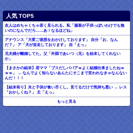
人気 TOP5
友人はめちゃくちゃ若く見られる。私「服装が子供っぽいわけでも無
いのになんでだろ……あ！なるほどね」
アナウンス「大変ご迷惑をおかけしております」 自分「お、なん
だ？」 ア「犬が並走しております」 自「えっ」
兄夫婦が離婚してた。父「外国であいつ（兄）を始末してくれない
か」
【まさかの結末】若ママ「ブスだしババアｗよく結婚出来ましたねｗ
ｗｗ」 → なんでよく知らないあんたにそこまで言われなきゃなんない
んだ！！！
【結末有り】夫と子供が食い尽くし。見てるだけで気持ち悪い → レス
「おかしくね？」 主「えっ」
もっと見る