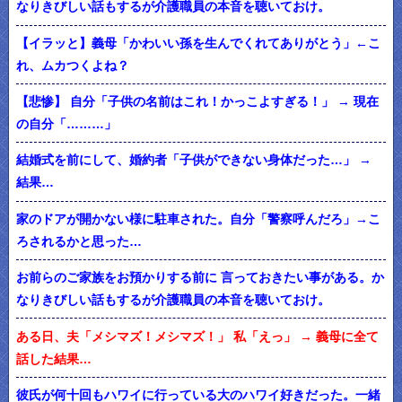
なりきびしい話もするが介護職員の本音を聴いておけ。
【イラッと】義母「かわいい孫を生んでくれてありがとう」←こ
れ、ムカつくよね？
【悲惨】 自分「子供の名前はこれ！かっこよすぎる！」 → 現在
の自分「………」
結婚式を前にして、婚約者「子供ができない身体だった…」 →
結果…
家のドアが開かない様に駐車された。自分「警察呼んだろ」→こ
ろされるかと思った…
お前らのご家族をお預かりする前に 言っておきたい事がある。か
なりきびしい話もするが介護職員の本音を聴いておけ。
ある日、夫「メシマズ！メシマズ！」 私「えっ」 → 義母に全て
話した結果…
彼氏が何十回もハワイに行っている大のハワイ好きだった。一緒