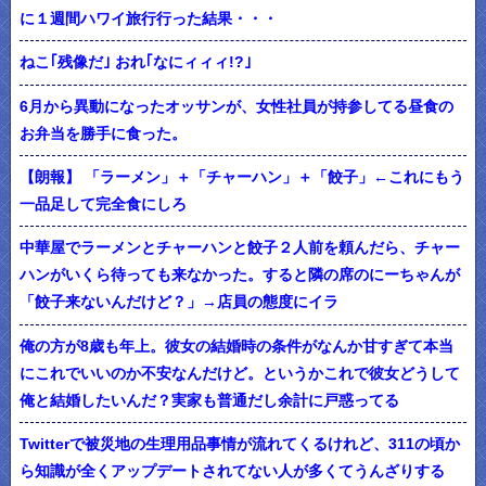
に１週間ハワイ旅行行った結果・・・
ねこ｢残像だ｣ おれ｢なにィィィ!?｣
6月から異動になったオッサンが、女性社員が持参してる昼食の
お弁当を勝手に食った。
【朗報】 「ラーメン」＋「チャーハン」＋「餃子」←これにもう
一品足して完全食にしろ
中華屋でラーメンとチャーハンと餃子２人前を頼んだら、チャー
ハンがいくら待っても来なかった。すると隣の席のにーちゃんが
「餃子来ないんだけど？」→店員の態度にイラ
俺の方が8歳も年上。彼女の結婚時の条件がなんか甘すぎて本当
にこれでいいのか不安なんだけど。というかこれで彼女どうして
俺と結婚したいんだ？実家も普通だし余計に戸惑ってる
Twitterで被災地の生理用品事情が流れてくるけれど、311の頃か
ら知識が全くアップデートされてない人が多くてうんざりする