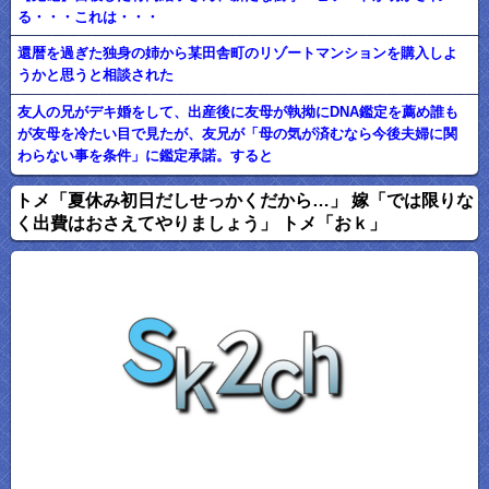
る・・・これは・・・
還暦を過ぎた独身の姉から某田舎町のリゾートマンションを購入しよ
うかと思うと相談された
友人の兄がデキ婚をして、出産後に友母が執拗にDNA鑑定を薦め誰も
が友母を冷たい目で見たが、友兄が「母の気が済むなら今後夫婦に関
わらない事を条件」に鑑定承諾。すると
トメ「夏休み初日だしせっかくだから…」 嫁「では限りな
く出費はおさえてやりましょう」 トメ「おｋ」