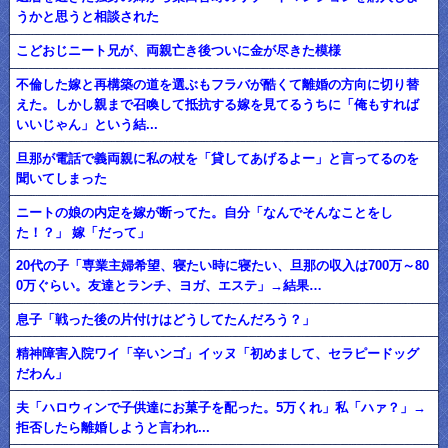
うかと思うと相談された
こどおじニート兄が、両親亡き後ついに金が尽きた模様
不倫した嫁と再構築の道を選ぶもフラバが酷くて離婚の方向に切り替
えた。しかし親まで召喚して抵抗する嫁を見てるうちに「俺もすれば
いいじゃん」という結...
旦那が電話で義両親に私の杖を「貸してあげるよー」と言ってるのを
聞いてしまった
ニートの娘の内定を嫁が断ってた。自分「なんでそんなことをし
た！？」 嫁「だって」
20代の子「専業主婦希望、寝たい時に寝たい、旦那の収入は700万～80
0万ぐらい。友達とランチ、ヨガ、エステ」→結果…
息子「戦った後の片付けはどうしてたんだろう？」
精神障害入院ワイ「辛いンゴ」イッヌ「初めまして、セラピードッグ
だわん」
夫「ハロウィンで子供達にお菓子を配った。5万くれ」私「ハァ？」→
拒否したら離婚しようと言われ...