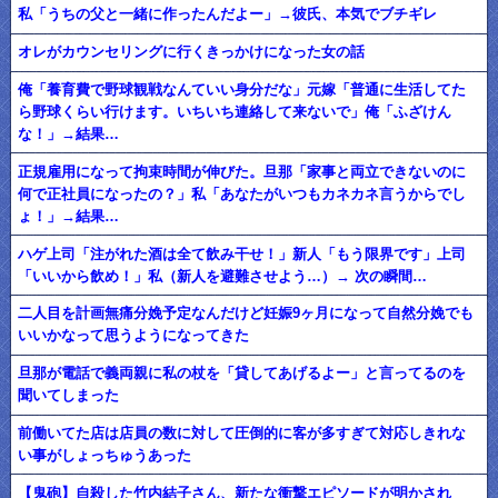
私「うちの父と一緒に作ったんだよー」→彼氏、本気でブチギレ
オレがカウンセリングに行くきっかけになった女の話
俺「養育費で野球観戦なんていい身分だな」元嫁「普通に生活してた
ら野球くらい行けます。いちいち連絡して来ないで」俺「ふざけん
な！」→結果…
正規雇用になって拘束時間が伸びた。旦那「家事と両立できないのに
何で正社員になったの？」私「あなたがいつもカネカネ言うからでし
ょ！」→結果…
ハゲ上司「注がれた酒は全て飲み干せ！」新人「もう限界です」上司
「いいから飲め！」私（新人を避難させよう…）→ 次の瞬間…
二人目を計画無痛分娩予定なんだけど妊娠9ヶ月になって自然分娩でも
いいかなって思うようになってきた
旦那が電話で義両親に私の杖を「貸してあげるよー」と言ってるのを
聞いてしまった
前働いてた店は店員の数に対して圧倒的に客が多すぎて対応しきれな
い事がしょっちゅうあった
【鬼砲】自殺した竹内結子さん、新たな衝撃エピソードが明かされ