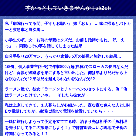
すかっとしていきませんか | sk2ch
私「病院行ってる間、子守りお願い」 妹「おｋ」 → 家に帰るとパトカ
ーと救急車と野次馬…
小学生の頃、女「お前の母親はクズだ。お前も托卵かもね」 私「え
っ」 → 両親にその事を話してしまった結果…
自分手取り20万マン、うっかり家賃6.5万の部屋と契約した結果…
1/8俺、個人事業主(社長)で年収800万超(自称)でスロッカス長男なんだ
けど、両親が跡継ぎを弟にすると言い出した。俺は弟より兄だから上
な訳なんだが？弟は兄を越えられない訳なんだが？
ラーメン屋で、彼女「ラーメンとチャーハンのセットにする」俺「俺
はラーメンだけでいいや」→ そしたら彼女が・・・
私は上京してきて、１人暮らしが心細かった。夜な夜な色んな人とLIN
Eや電話してたが、生活に慣れて電話を放置していたら・・・
一緒に旅行しようって予定を立ててる時、泊まり先は相手の「魚料理
を売りにしてるこの旅館にしよう！」でほぼ即決→いざ現地で夕食の
時間になってみると！？