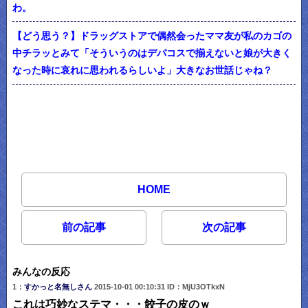
わ。
【どう思う？】ドラッグストアで偶然会ったママ友が私のカゴの
中チラッとみて「そういうのはデパコスで揃えないと娘が大きく
なった時に哀れに思われるらしいよ」大きなお世話じゃね？
HOME
前の記事
次の記事
みんなの反応
1：
すかっと名無しさん
2015-10-01 00:10:31 ID：MjU3OTkxN
これは巧妙なステマ・・・餃子の皮のｗ