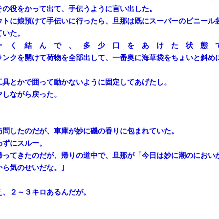
その役をかって出て、手伝うように言い出した。
ウトに娘預けて手伝いに行ったら、旦那は既にスーパーのビニール
ていた。
ー く 結 ん で 、 多 少 口 を あ け た 状 態 
ランクを開けて荷物を全部出して、一番奥に海草袋をちょいと斜め
工具とかで囲って動かないように固定してあげたし。
ヤしながら戻った。
訪問したのだが、車庫が妙に磯の香りに包まれていた。
わずにスルー。
帰ってきたのだが、帰りの道中で、旦那が「今日は妙に潮のにおい
から気のせいだな。｣
え、２～３キロあるんだが。