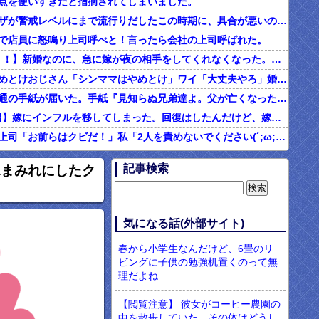
点を使いすぎだと指摘されてしまいました。
インフルエンザが警戒レベルにまで流行りだしたこの時期に、具合が悪いのに頑なに病院に行こうとしない同居の義姉。
で店員に怒鳴り上司呼べと！言ったら会社の上司呼ばれた。
2/2【ダメ男！！】新婚なのに、急に嫁が夜の相手をしてくれなくなった。その代わり口ではしてくれるんだけど…仕事もちょくちょく休んでるみたいだし。これって真っ黒？？→結果…
シンママはやめとけおじさん「シンママはやめとけ」ワイ「大丈夫やろ」婚姻届け提出⇒結果！！
父の他界後１通の手紙が届いた。手紙『見知らぬ兄弟達よ。父が亡くなったそうだが我々は二千万ほどだけ貰えたら後は遺産は一切いらない。だからくれ』 → なんと…
4/4【言い訳男】嫁にインフルを移してしまった。回復はしたんだけど、嫁「こっちは病み上がりでフラフラしてるのにあんたはTV見て。手伝う気はないわけ？」→そりゃない事もないけど
社内フリン。上司「お前らはクビだ！」私「2人を責めないでください(´;ω;｀)私さえいなければいいんです」 みんな「！？」 → 狙い通りだった・・・
む味だけどなんのお茶？」彼「ちっ！」私「」
記事検索
水まみれにしたク
【ネット騒然】惨殺されたタワマン頂き女子のこの動画、すげえええええｗｗｗｗｗｗｗｗｗｗｗ
899 食べた量を張り合ってくる
男「ソーセージを切って料理する彼女に冷めた。それじゃあ旨みが全部流れるじゃん・・・」
気になる話(外部サイト)
現役のヤクサ"が5chに降臨 → 衝撃の暴露を開始・・・！！！
春から小学生なんだけど、6畳のリ
ビングに子供の勉強机置くのって無
理だよね
【閲覧注意】 彼女がコーヒー農園の
中を散歩していた。その体はどうし