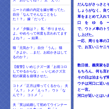
ス「おかしくね？」 主「えっ」
だんながさっさと
ニートの娘の内定を嫁が断ってた。
しょうがなく、良
自分「なんでそんなことをし
草をまとめて入れ
た！？」 嫁「だって」
口 を ゆ る 
で、ウトメ車のト
トメ「夕飯は？」 私「作りません
よ。やめろって何度も言われてます
し上げた。
よね？」 → 結果…
一応、周りを車の
で、お互いニヤニ
猫「元気か？」 自分「うん」 猫
「さよか。…まだ、お絵かきはして
るのか？」
数日後、義実家を
【復讐】いめじクズ一派「お前コロ
もちろん、何も言
してやるからな」 → いじめクズ主
犯の家庭を崩壊させた。
その日は泊まらず
ウチは河口に近い
コトメ「正月は帰ってくるから」 夫
と一言。
「ん？」 トメ「えっ？」 ウト「な
んで？」 コトメ「」
河口が近いとはい
夫「実は結婚して初めてウインナー