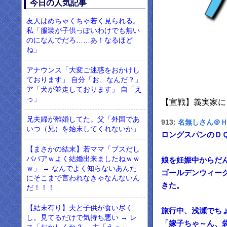
今日の人気記事
友人はめちゃくちゃ若く見られる。
私「服装が子供っぽいわけでも無い
のになんでだろ……あ！なるほど
ね」
アナウンス「大変ご迷惑をおかけし
ております」 自分「お、なんだ？」
ア「犬が並走しております」 自「え
っ」
【宣戦】義実家に
兄夫婦が離婚してた。父「外国であ
913:
名無しさん＠
いつ（兄）を始末してくれないか」
ロングスパンのＤ
【まさかの結末】若ママ「ブスだし
ババアｗよく結婚出来ましたねｗｗ
娘を妊娠中からだ
ｗ」 → なんでよく知らないあんた
ゴールデンウィー
にそこまで言われなきゃなんないん
きた。
だ！！！
【結末有り】夫と子供が食い尽く
旅行中、浅瀬でち
し。見てるだけで気持ち悪い → レ
「嫁子ちゃ～ん、