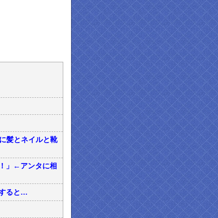
常に髪とネイルと靴
！」←アンタに相
すると…
…