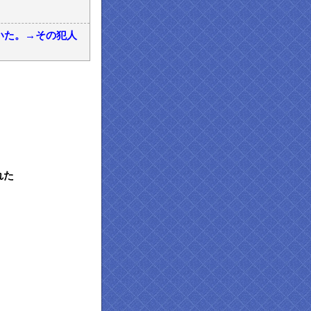
いた。→その犯人
れた