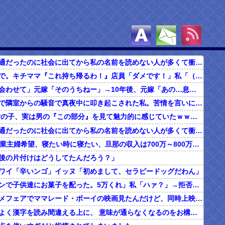
高校までは普通だったのに社会に出てから私の名前を読めない人が多くて衝撃だった。上司にはDQNネームとまで言われてショック…
食べ放題の店で。キチママ『これ持ち帰るわ！』店員「ダメです！」私「（セコママだ！）」キチ『食べ放題だし持ち帰っても一緒よ！』 → すると突然...
俺「子どもに会わせて」元嫁「そのうちねー」→10年後、元嫁「あの…息子が…」
ボロアパートで隣室からの騒音で真夜中に叩き起こされた私。苦情を言いに行くと、DQNがビクビク震えながら一言ｗｗｗ
【マジか】 女の子、実は男の『この部分』を見て魅力的に感じていたｗｗｗｗｗｗｗｗ
高校までは普通だったのに社会に出てから私の名前を読めない人が多くて衝撃だった。上司にはDQNネームとまで言われてショック…
20代の子「専業主婦希望、寝たい時に寝たい、旦那の収入は700万～800万ぐらい。友達とランチ、ヨガ、エステ」→結果…
後の片付けはどうしてたんだろう？」
ワイ「辛いンゴ」イッヌ「初めまして、セラピードッグだわん」
夫「ハロウィンで子供達にお菓子を配った。5万くれ」私「ハァ？」→拒否したら離婚しようと言われ...
昔、東映アニメフェアでママレード・ボーイの映画見たんだけど、同時上映がスラムダンクとドラゴンボールだったんだよな。
うちの旦那、よく漢字を読み間違える上に、 意味が通らなくなるのをお構いなしにそのまま無理やり読もうとする。