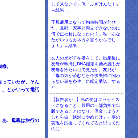
して来ないで」俺「ふざけんな！」
→結果…
正規雇用になって拘束時間が伸び
た。旦那「家事と両立できないのに
何で正社員になったの？」私「あな
たがいつもカネカネ言うからでし
ょ！」→結果…
友人の兄がデキ婚をして、出産後に
友母が執拗にDNA鑑定を薦め誰もが
模様。
友母を冷たい目で見たが、友兄が
「母の気が済むなら今後夫婦に関わ
らない事を条件」に鑑定承諾。する
言っていたが、そん
と
。」とかいって電話
【報告者が...】私の夢はエッセイス
トになること。費用の一部負担で出
版できることになり、借金しようと
したら彼「絶対にやめとけ」←夢の
。あ、母親は旅行の
実現を応援してくれてると思ってた
のに！