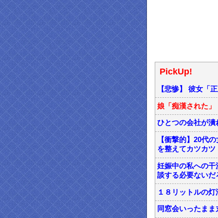
PickUp!
【悲惨】 彼女「正
娘「痴漢された」 
ひとつの会社が潰
【衝撃的】20代
を整えてカツカツ
妊娠中の私への干
談する必要ないだ
１８リットルの灯
同窓会いったまま