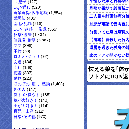
息子
(127)
DQN返し
(929)
自業自得･因果応報
(1,854)
武勇伝
(495)
基地･犯罪
(216)
DQN･迷惑･非常識
(365)
反撃･復讐
(1,434)
修羅場･衝撃
(3,887)
ママ
(296)
不倫
(38)
ロミオ･ジュリ
(92)
友達
(134)
オレがカウンセリン
会社
(189)
怯える娘を｢体
恋愛
(337)
ソトメにDQN返
動物
(223)
ほのぼの･癒し･感動
(1,465)
外国人
(147)
良トメ･良ウト
(135)
嫁が大好き！
(143)
夫が大好き！
(114)
育児・出産
(212)
日常･その他
(970)