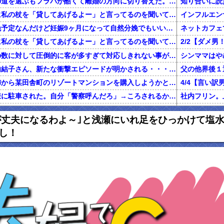
不倫した嫁と再構築の道を選ぶもフラバが酷くて離婚の方向に切り替えた。しかし親まで召喚して抵抗する嫁を見てるうちに「俺もすればいいじゃん」という結...
知り合いに読
旦那が電話で義両親に私の杖を「貸してあげるよー」と言ってるのを聞いてしまった
二人目を計画無痛分娩予定なんだけど妊娠9ヶ月になって自然分娩でもいいかなって思うようになってきた
ネットカフェ
旦那が電話で義両親に私の杖を「貸してあげるよー」と言ってるのを聞いてしまった
前働いてた店は店員の数に対して圧倒的に客が多すぎて対応しきれない事がしょっちゅうあった
【鬼砲】自殺した竹内結子さん、新たな衝撃エピソードが明かされる・・・これは・・・
還暦を過ぎた独身の姉から某田舎町のリゾートマンションを購入しようかと思うと相談された
家のドアが開かない様に駐車された。自分「警察呼んだろ」→ころされるかと思った…
グに行くきっかけになった女の話
私「初めて飲
が丈夫になるわよ～｣と浅瀬にいれ足をひっかけて塩
俺「養育費で野球観戦なんていい身分だな」元嫁「普通に生活してたら野球くらい行けます。いちいち連絡して来ないで」俺「ふざけんな！」→結果…
し！
正規雇用になって拘束時間が伸びた。旦那「家事と両立できないのに何で正社員になったの？」私「あなたがいつもカネカネ言うからでしょ！」→結果…
百年の恋12-
ハゲ上司「注がれた酒は全て飲み干せ！」新人「もう限界です」上司「いいから飲め！」私（新人を避難させよう…）→ 次の瞬間…
友人はめちゃくちゃ若く見られる。私「服装が子供っぽいわけでも無いのになんでだろ……あ！なるほどね」
【マジかよ】
友人の兄がデキ婚をして、出産後に友母が執拗にDNA鑑定を薦め誰もが友母を冷たい目で見たが、友兄が「母の気が済むなら今後夫婦に関わらない事を条件」に鑑定承諾。すると
【報告者が...】私の夢はエッセイストになること。費用の一部負担で出版できることになり、借金しようとしたら彼「絶対にやめとけ」←夢の実現を応援してくれてると思ってたのに！
出産から1ヶ月くらいたって退院し、娘の顔を見に行くと顔が違う。姑「あ、赤ちゃんなんて顔が変わるものよ」旦那「そ、そうそう」→なんと真相は・・・
妻が置手紙を残し失踪、農業経営に必要な数千万円を持ち逃げし、妻の両親に事情を説明。失踪から1週間後に妻の両親と話し合い中妻帰宅。妻の車がｱｳﾃﾞｨになり肌ﾂﾔﾂﾔ。すると