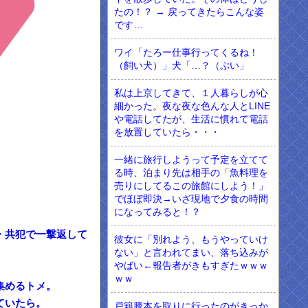
たの！？ → 戻ってきたらこんな姿
です…
ワイ「たろー仕事行ってくるね！
（飼い犬）」犬「…？（ぷい」
私は上京してきて、１人暮らしが心
細かった。夜な夜な色んな人とLINE
や電話してたが、生活に慣れて電話
を放置していたら・・・
一緒に旅行しようって予定を立てて
る時、泊まり先は相手の「魚料理を
売りにしてるこの旅館にしよう！」
でほぼ即決→いざ現地で夕食の時間
になってみると！？
・共犯で一撃返して
彼女に「別れよう、もうやっていけ
ない」と言われてまい、落ち込みが
やばい←報告者がきもすぎたｗｗｗ
ｗｗ
集めるトメ。
ていたら。
戸籍謄本を取りに行ったのがきっか