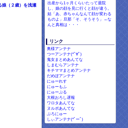
出産から1ヶ月くらいたって退院
る娘（２歳）を浅瀬
し、娘の顔を見に行くと顔が違う。
姑「あ、赤ちゃんなんて顔が変わる
ものよ」旦那「そ、そうそう」→な
んと真相は・・・
リンク
奥様アンテナ
つーアンテナ(*ﾟ∀ﾟ)
鬼女まとめあんてな
しまむらアンテナ
キチママまとめアンテナ
だめぽアンテナ
にゅーれす
にゅーもふ
にゅーぷる
大根おろし遅報
ワロタあんてな
ヌルポあんてな
ぶろにゅー
しぃアンテナ(*ﾟーﾟ)