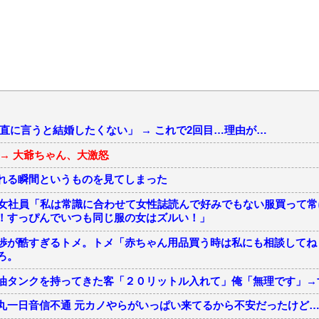
直に言うと結婚したくない」 → これで2回目…理由が…
→ 大爺ちゃん、大激怒
れる瞬間というものを見てしまった
の女社員「私は常識に合わせて女性誌読んで好みでもない服買って
！すっぴんでいつも同じ服の女はズルい！」
渉が酷すぎるトメ。トメ「赤ちゃん用品買う時は私にも相談してね
ろ。
油タンクを持ってきた客「２０リットル入れて」俺「無理です」→
丸一日音信不通 元カノやらがいっぱい来てるから不安だったけど