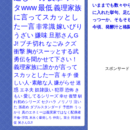
いままでも数々や
タwww
最低
義理家族
に入れた挙句、足
に言ってスカッとし
っつーか、そもそ
た一言
非常識
嫁いびり
今頃、発酵汁と格
うざい
嫌味
旦那さんG
J!
ブチ切れ
なごみ
クズ
衝撃
胸がスーッとする武
勇伝を聞かせて下さい！
義理家族に誰かが言って
スポンサード
スカッとした一言
キチ
優
しい人･素敵な人
嫌がらせ
迷
惑
エネ夫
奴隷扱い
犯罪
恐怖
き
もい
愛してるシリーズ
幸せ
復讐
馴
れ初めシリーズ
セクハラ
ノリノリ
泣い
た
孫産め
ダブルスタンダード
予想外
うっ
かり
真のエネミーは義実家ではなく配偶者
不倫･浮気
末永く爆発しろ
仲良し
策士
同居催
促
舅さんGJ!