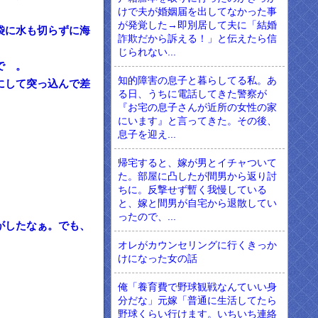
けで夫が婚姻届を出してなかった事
が発覚した→即別居して夫に「結婚
袋に水も切らずに海
詐欺だから訴える！」と伝えたら信
じられない...
で 。
知的障害の息子と暮らしてる私。あ
にして突っ込んで差
る日、うちに電話してきた警察が
『お宅の息子さんが近所の女性の家
にいます』と言ってきた。その後、
息子を迎え...
帰宅すると、嫁が男とイチャついて
た。部屋に凸したが間男から返り討
ちに。反撃せず暫く我慢している
と、嫁と間男が自宅から退散してい
ったので、...
がしたなぁ。でも、
オレがカウンセリングに行くきっか
けになった女の話
俺「養育費で野球観戦なんていい身
分だな」元嫁「普通に生活してたら
野球くらい行けます。いちいち連絡