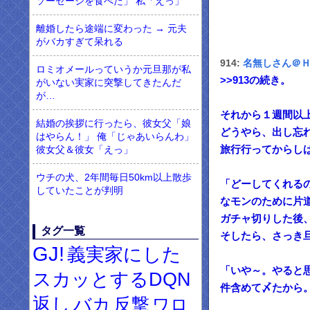
ソーセージを食べた」 私「えっ」
離婚したら途端に変わった → 元夫
がバカすぎて呆れる
914:
名無しさん＠
ロミオメールっていうか元旦那が私
>>913
の続き。
がいない実家に突撃してきたんだ
が…
それから１週間以
結婚の挨拶に行ったら、彼女父「娘
どうやら、出し忘
はやらん！」 俺「じゃあいらんわ」
旅行行ってからし
彼女父＆彼女「えっ」
ウチの犬、2年間毎日50km以上散歩
「どーしてくれる
していたことが判明
なモンのために片
ガチャ切りした後
タグ一覧
そしたら、さっき
GJ!
義実家にした
「いや～。やると
スカッとするDQN
件含めて〆たから
返し
バカ
反撃
ワロ