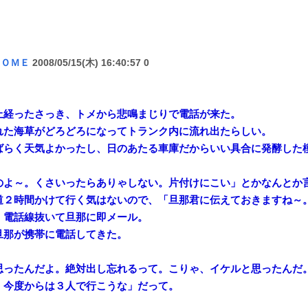
ＨＯＭＥ
2008/05/15(木) 16:40:57 0
上経ったさっき、トメから悲鳴まじりで電話が来た。
れた海草がどろどろになってトランク内に流れ出たらしい。
ばらく天気よかったし、日のあたる車庫だからいい具合に発酵した
のよ～。くさいったらありゃしない。片付けにこい」とかなんとか
道２時間かけて行く気はないので、「旦那君に伝えておきますね～
、電話線抜いて旦那に即メール。
旦那が携帯に電話してきた。
思ったんだよ。絶対出し忘れるって。こりゃ、イケルと思ったんだ
。今度からは３人で行こうな」だって。