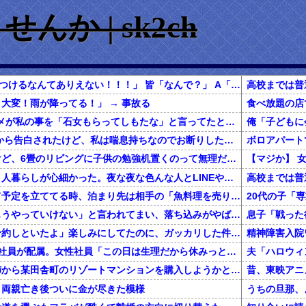
か | sk2ch
A「子供にそんな名前つけるなんてありえない！！！」 皆「なんで？」 A「だって…」
大変！雨が降ってる！」 → 事故る
1/2伝書鳩夫が、ウトメが私の事を「石女もらってしもたな」と言ってたと言う。んならと病院に行けば私に原因はない。つまりは夫が種無しだってこと。その間ウトメに孫梅攻撃をされても
【悲報】 喫煙者の方から告白されたけど、私は喘息持ちなのでお断りしたら、「お前のためにこれまで散々我慢してきたんだぞ！！」
春から小学生なんだけど、6畳のリビングに子供の勉強机置くのって無理だよね
私は上京してきて、１人暮らしが心細かった。夜な夜な色んな人とLINEや電話してたが、生活に慣れて電話を放置していたら・・・
一緒に旅行しようって予定を立ててる時、泊まり先は相手の「魚料理を売りにしてるこの旅館にしよう！」でほぼ即決→いざ現地で夕食の時間になってみると！？
彼女に「別れよう、もうやっていけない」と言われてまい、落ち込みがやばい←報告者がきもすぎたｗｗｗｗｗ
息子「戦った
彼「クリスマスに店予約しといたよ」楽しみにしてたのに、ガッカリした件ｗｗｗｗｗ
精神障害入院
女性3人の部署に男性社員が配属。女性社員「この日は生理だから休みっと」 → 男性社員が爆発
還暦を過ぎた独身の姉から某田舎町のリゾートマンションを購入しようかと思うと相談された
、両親亡き後ついに金が尽きた模様