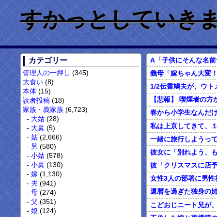
すかっとしていきません
カテゴリー
管理人の一押し
(345)
義母「嫁ちゃん大変！
大食い
(8)
本体
(15)
読者投稿
(18)
家族・義家族
(6,723)
大姑
(28)
大舅
(5)
姑
(2,666)
舅
(580)
小姑
(578)
小舅
(130)
嫁
(1,130)
夫
(941)
母
(274)
父
(351)
こどおじニート兄が
娘
(124)