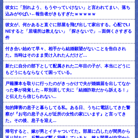
彼女に「別れよう、もうやっていけない」と言われてまい、落ち
込みがやばい←報告者がきもすぎたｗｗｗｗｗ
彼女が、何かあると直ぐに部屋を飛び出して家出する。心配でLI
NEすると「居場所は教えない」「探さないで」→面倒くさすぎる
件
付き合い始めて早々、相手から結婚願望がないことを告白され
た。当時はそのまま受け入れたんだけど…
新たに自分の部下として配属された二年目の子が、本当にどうに
もどうにもならなくて困っている。
戸籍謄本を取りに行ったのがきっかけで夫が婚姻届を出してなか
った事が発覚した→即別居して夫に「結婚詐欺だから訴える！」
と伝えたら信じられない...
知的障害の息子と暮らしてる私。ある日、うちに電話してきた警
察が『お宅の息子さんが近所の女性の家にいます』と言ってき
た。その後、息子を迎え...
帰宅すると、嫁が男とイチャついてた。部屋に凸したが間男から
返り討ちに。反撃せず暫く我慢していると、嫁と間男が自宅から