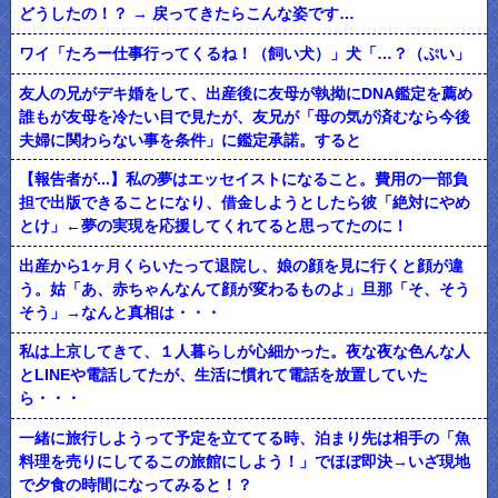
どうしたの！？ → 戻ってきたらこんな姿です…
ワイ「たろー仕事行ってくるね！（飼い犬）」犬「…？（ぷい」
友人の兄がデキ婚をして、出産後に友母が執拗にDNA鑑定を薦め
誰もが友母を冷たい目で見たが、友兄が「母の気が済むなら今後
夫婦に関わらない事を条件」に鑑定承諾。すると
【報告者が...】私の夢はエッセイストになること。費用の一部負
担で出版できることになり、借金しようとしたら彼「絶対にやめ
とけ」←夢の実現を応援してくれてると思ってたのに！
出産から1ヶ月くらいたって退院し、娘の顔を見に行くと顔が違
う。姑「あ、赤ちゃんなんて顔が変わるものよ」旦那「そ、そう
そう」→なんと真相は・・・
私は上京してきて、１人暮らしが心細かった。夜な夜な色んな人
とLINEや電話してたが、生活に慣れて電話を放置していた
ら・・・
一緒に旅行しようって予定を立ててる時、泊まり先は相手の「魚
料理を売りにしてるこの旅館にしよう！」でほぼ即決→いざ現地
で夕食の時間になってみると！？