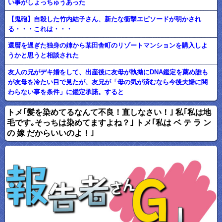
い事がしょっちゅうあった
【鬼砲】自殺した竹内結子さん、新たな衝撃エピソードが明かされ
る・・・これは・・・
還暦を過ぎた独身の姉から某田舎町のリゾートマンションを購入しよ
うかと思うと相談された
友人の兄がデキ婚をして、出産後に友母が執拗にDNA鑑定を薦め誰も
が友母を冷たい目で見たが、友兄が「母の気が済むなら今後夫婦に関
わらない事を条件」に鑑定承諾。すると
トメ｢髪を染めてるなんて不良！直しなさい！｣ 私｢私は地
毛です｡そっちは染めてますよね？｣ トメ｢私は ベ テ ラ ン
の 嫁 だからいいのよ！｣