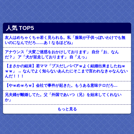
人気 TOP5
友人はめちゃくちゃ若く見られる。私「服装が子供っぽいわけでも無
いのになんでだろ……あ！なるほどね」
アナウンス「大変ご迷惑をおかけしております」 自分「お、なん
だ？」 ア「犬が並走しております」 自「えっ」
【まさかの結末】若ママ「ブスだしババアｗよく結婚出来ましたねｗ
ｗｗ」 → なんでよく知らないあんたにそこまで言われなきゃなんない
んだ！！！
【やｗめｗろｗ】会社で事件が起きた。もうある意味テロだろ…
兄夫婦が離婚してた。父「外国であいつ（兄）を始末してくれない
か」
もっと見る