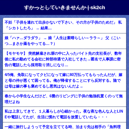
すかっとしていきませんか | sk2ch
不妊「子供を連れて出歩かないで下さい、その方が子供のためだ」 私
「シカトしたろ」 → 結果…
娘「ハァ…ダラダラ」 → 娘「人生は素晴らしい～ララ～」 父（こい
つ…まさか薬をやってる…？）
【モヤモヤ】 突然解雇され塀の中に入ったバイト先の支社長が、数年
後に私の勤めてる会社に幹部待遇で入社してきた→匿名で人事課に密
告の電話したら採用取り消しになり…
4/5俺、免取になってクビになって嫁に80万払ってもらったんだが、嫁
と母の仲が悪くて困ってる。俺が帰省することにすら反対する。陰で
は母は嫁の事も褒めてるし悪気はないんだよ→
春から小学生なんだけど、6畳のリビングに子供の勉強机置くのって無
理だよね
私は上京してきて、１人暮らしが心細かった。夜な夜な色んな人とLIN
Eや電話してたが、生活に慣れて電話を放置していたら・・・
一緒に旅行しようって予定を立ててる時、泊まり先は相手の「魚料理