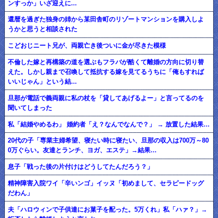
ンすっか」いざ迎えに...
還暦を過ぎた独身の姉から某田舎町のリゾートマンションを購入しよ
うかと思うと相談された
こどおじニート兄が、両親亡き後ついに金が尽きた模様
不倫した嫁と再構築の道を選ぶもフラバが酷くて離婚の方向に切り替
えた。しかし親まで召喚して抵抗する嫁を見てるうちに「俺もすれば
いいじゃん」という結...
旦那が電話で義両親に私の杖を「貸してあげるよー」と言ってるのを
聞いてしまった
私「結婚やめるわ」 婚約者「え？なんでなんで？」 → 放置した結果…
20代の子「専業主婦希望、寝たい時に寝たい、旦那の収入は700万～80
0万ぐらい。友達とランチ、ヨガ、エステ」→結果…
息子「戦った後の片付けはどうしてたんだろう？」
精神障害入院ワイ「辛いンゴ」イッヌ「初めまして、セラピードッグ
だわん」
夫「ハロウィンで子供達にお菓子を配った。5万くれ」私「ハァ？」→