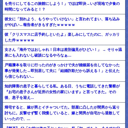
を売りにしてるこの旅館にしよう！」でほぼ即決→いざ現地で夕食の
時間になってみると！？
彼女に「別れよう、もうやっていけない」と言われてまい、落ち込み
がやばい←報告者がきもすぎたｗｗｗｗｗ
彼「クリスマスに店予約しといたよ」楽しみにしてたのに、ガッカリ
した件ｗｗｗｗｗ
女さん「海外ではおしゃれ！日本は差別偏見がひどい！」 → そりゃ温
泉にも入れないし破談になるやろなぁ…
戸籍謄本を取りに行ったのがきっかけで夫が婚姻届を出してなかった
事が発覚した→即別居して夫に「結婚詐欺だから訴える！」と伝えた
ら信じられない...
知的障害の息子と暮らしてる私。ある日、うちに電話してきた警察が
『お宅の息子さんが近所の女性の家にいます』と言ってきた。その
後、息子を迎え...
帰宅すると、嫁が男とイチャついてた。部屋に凸したが間男から返り
討ちに。反撃せず暫く我慢していると、嫁と間男が自宅から退散して
いったので、...