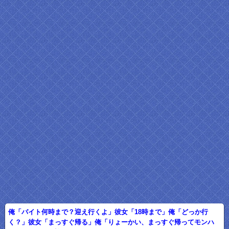
俺「バイト何時まで？迎え行くよ」彼女「18時まで」俺「どっか行
く？」彼女「まっすぐ帰る」俺「りょーかい、まっすぐ帰ってモンハ