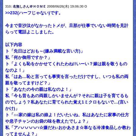
310:
名無しさん＠ＨＯＭＥ
2008/06/26(木) 19:06:30 O
>>232
(ハーフじゃない)です。
今まで音沙汰がなかったトメが、旦那が仕事でいない時間を見計
らって電話よこしました。
以下内容
ト「先日はどおも～(嫌み満載な言い方)」
私「何か御用ですか？」
ト「よくも恥をかかせてくれたわね!!いーい？嫁は親を敬うもの
なのよ！」
私「はあ…恥と言っても事実を言っただけですし、いつも私の両
親を敬ってますけど？」
ト「あなたの今の親は私なのよ！」
私「今も昔もあの両親しかいませんが？それに親は子を育てるも
のでしょう？私あなたに育てられた覚え1ミクロもないで…(言い
かけ)」
ト「○○家の嫁は私の娘よ！だいたいね、私はあなたに家事の仕方
や息子チャンのお袋の味を教えたでしょ？」
私「アハハハハハ☆嫌だわ♪おかあさま☆単なる冷凍食品しか教わ
ってませんよ？」