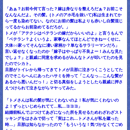
「あぁ？お前今何て言った？嫁は身なりを整えろだぁ？お前こそ
なんなんだよ。その髪。(トメのアホ毛を抜いて)私は生まれてか
ら一度も染めてない。なのにお前の髪は私よりも赤いし白髪混じ
ってるからお前染めてるだろが。」
トメが「アテクシはベテランの嫁だからいいのよ」と言うもんで
「ベテラン？よくいうよ。家事なんてほとんどできねーくせに。
大体○○家ってそんなに凄い家柄か？単なるサラリーマンだろ」
言い返せなくなったのか「嫁子はやっぱり不良よー！みんな見た
でしょ？」と親戚に同意を求めるがみんなトメが叩いてたのを見
たのでシカト。
旦那がトイレから帰ってきてトメが旦那に泣きつくこうとしてた
のでそこらへんにあったハサミを持って「こんなっ…こんな髪が
あるから悪いんだっ！」と切る真似をしようとしたら親戚に押さ
えつけられて泣きながらマヤってみた。
「トメさんは私の髪が気にくわないのよ！私が気にくわないの
よ！ずっといじめられてて…私…ヨヨヨ」
結婚前転んでぶつけてあざになった所を見せるためわざわざスト
ッキングをはさみで切って「実はこれ…トメさんが私を蹴った
時…」旦那は知らなかったので「もういうな！気づかなくてごめ