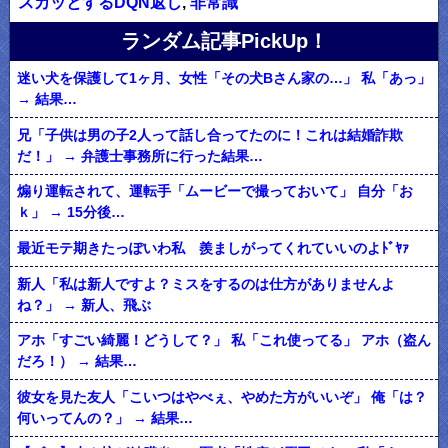
スカッとするDQN返し
,
非常識
ランダム記事PickUp！
迷い犬を保護して1ヶ月、女性「その犬Bさん家の…」 私「あっ」
→ 結果…
兄「子供は男の子2人って話し合ってたのに！これは結婚詐欺
だ！」 → 弁護士事務所に行った結果…
煽り運転されて、運転手「ムービーで撮っておいて」 自分「お
ｋ」 → 15分後…
最近モテ期きたっぽいわ私 羨ましがってくれていいのよﾄﾞﾔｧ
新人「私は新人ですよ？ミスをするのは仕方がありませんよ
ね？」 → 新人、飛ぶ
アホ「すごい綺麗！どうして？」 私「これ使ってる」 アホ（盗ん
だろ！） → 結果…
彼女を見た友人「こいつはやべぇ、やめた方がいいぞ」 俺「は？
何いってんの？」 → 結果…