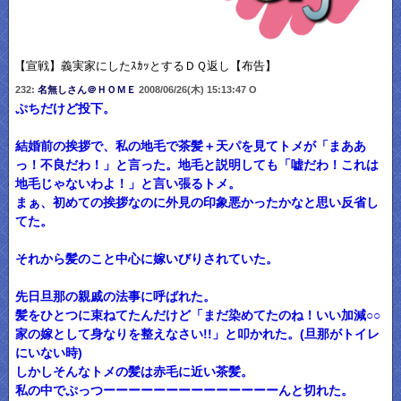
【宣戦】義実家にしたｽｶｯとするＤＱ返し【布告】
232:
名無しさん＠ＨＯＭＥ
2008/06/26(木) 15:13:47 O
ぷちだけど投下。
結婚前の挨拶で、私の地毛で茶髪＋天パを見てトメが「まああ
っ！不良だわ！」と言った。地毛と説明しても「嘘だわ！これは
地毛じゃないわよ！」と言い張るトメ。
まぁ、初めての挨拶なのに外見の印象悪かったかなと思い反省し
てた。
それから髪のこと中心に嫁いびりされていた。
先日旦那の親戚の法事に呼ばれた。
髪をひとつに束ねてたんだけど「まだ染めてたのね！いい加減○○
家の嫁として身なりを整えなさい!!」と叩かれた。(旦那がトイレ
にいない時)
しかしそんなトメの髪は赤毛に近い茶髪。
私の中でぷっつーーーーーーーーーーーーーーんと切れた。