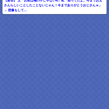
【賛否】 父「お前は俺の子じゃないw」私「知ってたよ。今までお父
さんらしいことしたことないじゃん！今までありがとうおじさんｗ」
→ 想像もして...