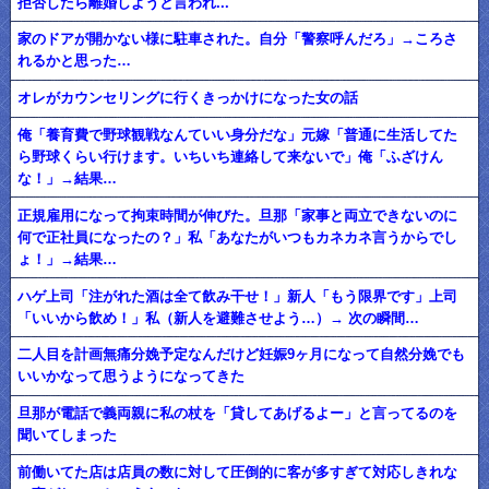
拒否したら離婚しようと言われ...
家のドアが開かない様に駐車された。自分「警察呼んだろ」→ころさ
れるかと思った…
オレがカウンセリングに行くきっかけになった女の話
俺「養育費で野球観戦なんていい身分だな」元嫁「普通に生活してた
ら野球くらい行けます。いちいち連絡して来ないで」俺「ふざけん
な！」→結果…
正規雇用になって拘束時間が伸びた。旦那「家事と両立できないのに
何で正社員になったの？」私「あなたがいつもカネカネ言うからでし
ょ！」→結果…
ハゲ上司「注がれた酒は全て飲み干せ！」新人「もう限界です」上司
「いいから飲め！」私（新人を避難させよう…）→ 次の瞬間…
二人目を計画無痛分娩予定なんだけど妊娠9ヶ月になって自然分娩でも
いいかなって思うようになってきた
旦那が電話で義両親に私の杖を「貸してあげるよー」と言ってるのを
聞いてしまった
前働いてた店は店員の数に対して圧倒的に客が多すぎて対応しきれな