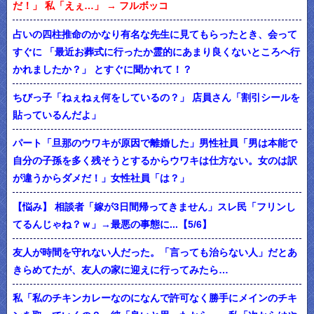
だ！」 私「えぇ…」 → フルボッコ
占いの四柱推命のかなり有名な先生に見てもらったとき、会って
すぐに 「最近お葬式に行ったか霊的にあまり良くないところへ行
かれましたか？」 とすぐに聞かれて！？
ちびっ子「ねぇねぇ何をしているの？」 店員さん「割引シールを
貼っているんだよ」
パート「旦那のウワキが原因で離婚した」男性社員「男は本能で
自分の子孫を多く残そうとするからウワキは仕方ない。女のは訳
が違うからダメだ！」女性社員「は？」
【悩み】 相談者「嫁が3日間帰ってきません」スレ民「フリンし
てるんじゃね？ｗ」→最悪の事態に...【5/6】
友人が時間を守れない人だった。「言っても治らない人」だとあ
きらめてたが、友人の家に迎えに行ってみたら…
私「私のチキンカレーなのになんで許可なく勝手にメインのチキ