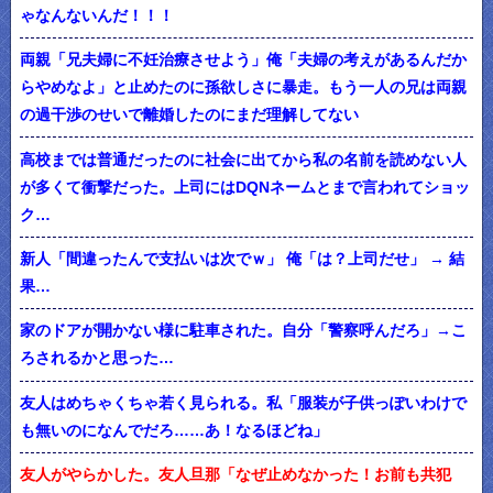
ゃなんないんだ！！！
両親「兄夫婦に不妊治療させよう」俺「夫婦の考えがあるんだか
らやめなよ」と止めたのに孫欲しさに暴走。もう一人の兄は両親
の過干渉のせいで離婚したのにまだ理解してない
高校までは普通だったのに社会に出てから私の名前を読めない人
が多くて衝撃だった。上司にはDQNネームとまで言われてショッ
ク…
新人「間違ったんで支払いは次でｗ」 俺「は？上司だせ」 → 結
果…
家のドアが開かない様に駐車された。自分「警察呼んだろ」→こ
ろされるかと思った…
友人はめちゃくちゃ若く見られる。私「服装が子供っぽいわけで
も無いのになんでだろ……あ！なるほどね」
友人がやらかした。友人旦那「なぜ止めなかった！お前も共犯