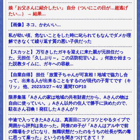
娘「お父さんに紹介したい」 自分（ついにこの日が…超逃げ
たい…） → 結果…
【画像】ネコ、かわいい…
私が幼い頃、危ないことをした時に叱られてもなんでダメか理
解できなくて繰り返す質の悪い子供だった
【スカッと】 万引きしたガキを迎えに来た親が元担任だっ
た。元担任「久しぶり～。この店防犯甘いよ。」何故か始まっ
た説教タイムに、ガキへの容赦...
【自業自得】 担任「放置子ちゃんが可哀相！地域で協力し合
って、出来る人が出来ることをするのが現代の子育てです（キ
リッ」 他、2023/3/27～4/2 週間TOP10
限界集落「Aさんの家は地域の共有財産だから、Aさんの物は
自由に使っていい。」Aさん以外の住人で勝手に決めたので、
駐在さん召喚！発狂したＡさんが？
中途で入ってきたAさんは、真面目にコツコツとやるタイプで
周囲から評判は良かった。同僚のB子が「Aさんはアル中で前
の職場をクビになり、無職状態だったのをうちの社長が気の毒
に思って雇った」というのを聞きつけてきて！？