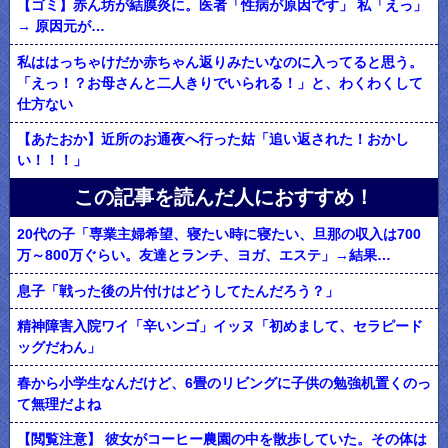
【ゴミ】赤ん坊が結膜炎に。医者「性病が原因です」 私「えっ」
→ 原因元が…
私ははっちゃけだか赤ちゃん返りみたいなのに入ってると思う。
「えっ！？お母さんと二人きりでいられる！」と、わくわくして
仕方ない
【あたおか】近所のお通夜へ行った姑「追い返された！おかし
い！！！」
この記事を読んだ人におすすめ！
20代の子「専業主婦希望、寝たい時に寝たい、旦那の収入は700
万～800万ぐらい。友達とランチ、ヨガ、エステ」→結果…
息子「戦った後の片付けはどうしてたんだろう？」
精神障害入院ワイ「辛いンゴ」イッヌ「初めまして、セラピード
ッグだわん」
春から小学生なんだけど、6畳のリビングに子供の勉強机置くのっ
て無理だよね
【閲覧注意】 彼女がコーヒー農園の中を散歩していた。その体は