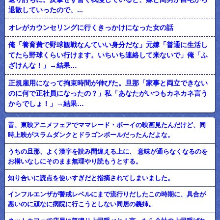
退散していったので、...
オレがカウンセリングに行くきっかけになった女の話
俺「養育費で野球観戦なんていい身分だな」元嫁「普通に生活し
てたら野球くらい行けます。いちいち連絡して来ないで」俺「ふ
ざけんな！」→結果…
正規雇用になって拘束時間が伸びた。旦那「家事と両立できない
のに何で正社員になったの？」私「あなたがいつもカネカネ言う
からでしょ！」→結果…
昔、東映アニメフェアでママレード・ボーイの映画見たんだけど、同
時上映がスラムダンクとドラゴンボールだったんだよな。
うちの旦那、よく漢字を読み間違える上に、 意味が通らなくなるのを
お構いなしにそのまま無理やり読もうとする。
知り合いに読点を使いすぎだと指摘されてしまいました。
インフルエンザが警戒レベルにまで流行りだしたこの時期に、具合が
悪いのに頑なに病院に行こうとしない同居の義姉。