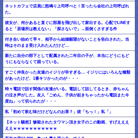
ネットカフェで店員に怒鳴り上司呼べと！言ったら会社の上司呼ばれ
た。
彼女が、何かあると直ぐに部屋を飛び出して家出する。心配でLINEす
ると「居場所は教えない」「探さないで」→面倒くさすぎる件
付き合い始めて早々、相手から結婚願望がないことを告白された。当
時はそのまま受け入れたんだけど…
新たに自分の部下として配属された二年目の子が、本当にどうにもど
うにもならなくて困っている。
すごく仲良かった友達のイジリが辛すぎる… イジリにはいろんな種類
があったけど、1番キツかったのが・・・
時々電話で話す関係の友達がいる。電話して話してるとき、赤ちゃん
の泣き声がした。友人「ごめん、子供が起きちゃったから電話また今
度ね」って切られたが・・・
私「初めて飲む味だけどなんのお茶？」彼「ちっ！」私「」
【ネット騒然】惨殺されたタワマン頂き女子のこの動画、すげえええ
ええｗｗｗｗｗｗｗｗｗｗｗ