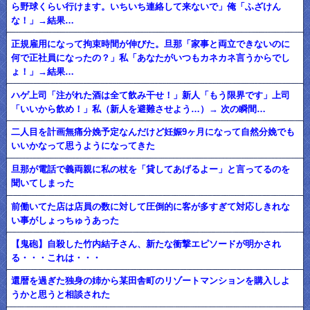
ら野球くらい行けます。いちいち連絡して来ないで」俺「ふざけん
な！」→結果…
正規雇用になって拘束時間が伸びた。旦那「家事と両立できないのに
何で正社員になったの？」私「あなたがいつもカネカネ言うからでし
ょ！」→結果…
ハゲ上司「注がれた酒は全て飲み干せ！」新人「もう限界です」上司
「いいから飲め！」私（新人を避難させよう…）→ 次の瞬間…
二人目を計画無痛分娩予定なんだけど妊娠9ヶ月になって自然分娩でも
いいかなって思うようになってきた
旦那が電話で義両親に私の杖を「貸してあげるよー」と言ってるのを
聞いてしまった
前働いてた店は店員の数に対して圧倒的に客が多すぎて対応しきれな
い事がしょっちゅうあった
【鬼砲】自殺した竹内結子さん、新たな衝撃エピソードが明かされ
る・・・これは・・・
還暦を過ぎた独身の姉から某田舎町のリゾートマンションを購入しよ
うかと思うと相談された