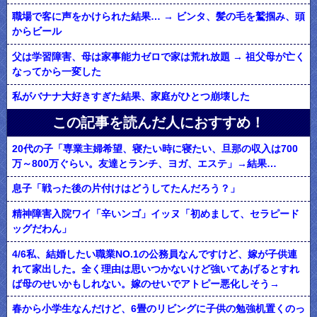
職場で客に声をかけられた結果… → ビンタ、髪の毛を鷲掴み、頭
からビール
父は学習障害、母は家事能力ゼロで家は荒れ放題 → 祖父母が亡く
なってから一変した
私がバナナ大好きすぎた結果、家庭がひとつ崩壊した
この記事を読んだ人におすすめ！
20代の子「専業主婦希望、寝たい時に寝たい、旦那の収入は700
万～800万ぐらい。友達とランチ、ヨガ、エステ」→結果…
息子「戦った後の片付けはどうしてたんだろう？」
精神障害入院ワイ「辛いンゴ」イッヌ「初めまして、セラピード
ッグだわん」
4/6私、結婚したい職業NO.1の公務員なんですけど、嫁が子供連
れて家出した。全く理由は思いつかないけど強いてあげるとすれ
ば母のせいかもしれない。嫁のせいでアトピー悪化しそう→
春から小学生なんだけど、6畳のリビングに子供の勉強机置くのっ