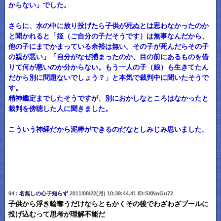
からない」でした。
さらに、水の中に放り投げたら子供が死ぬとは思わなかったのか
と聞かれると「姫（ご自分の子だそうです）は無事なんだから、
他の子にまでかまっている余裕は無い。その子が死んだらその子
の親が悪い」「自分がなぜ捕まったのか、目の前にあるものを借
りて何が悪いのか分からない。もう一人の子（娘）も生きてたん
だから別に問題ないでしょう？」と本気で裁判中に聞いたそうで
す。
精神鑑定までしたそうですが、別におかしなところはなかったと
裁判を傍聴した人に聞きました。
こういう神経だから泥棒ができるのだなとしみじみ思いました。
94 :
名無しの心子知らず
2011/08/22(月) 10:39:44.41 ID:SXNoGu72
子供から浮き輪奪うだけならともかくその後でわざわざブールに
投げ込むって思考が理解不能だ