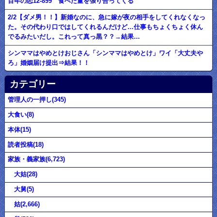
百年の恋12-899 食べた量を張り合ってくる
2/2【ダメ男！！】新婚なのに、急に嫁が夜の相手をしてくれなくなっ
た。その代わり口ではしてくれるんだけど…仕事もちょくちょく休ん
でるみたいだし。これって真っ黒？？→結果…
シンママはやめとけおじさん「シンママはやめとけ」ワイ「大丈夫や
ろ」婚姻届け提出⇒結果！！
カテゴリー
管理人の一押し(345)
大食い(8)
本体(15)
読者投稿(18)
家族・義家族(6,723)
大姑(28)
大舅(5)
姑(2,666)