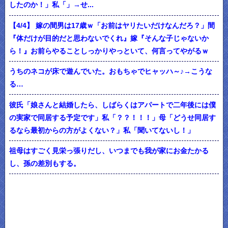
したのか！」私「」→せ...
【4/4】 嫁の間男は17歳ｗ「お前はヤリたいだけなんだろ？」間
『体だけが目的だと思わないでくれ』嫁『そんな子じゃないか
ら！』お前らやることしっかりやっといて、何言ってやがるｗ
うちのネコが床で遊んでいた。おもちゃでヒャッハ～♪→こうな
る…
彼氏「娘さんと結婚したら、しばらくはアパートで二年後には僕
の実家で同居する予定です」私「？？！！！」母「どうせ同居す
るなら最初からの方がよくない？」私「聞いてないし！」
祖母はすごく見栄っ張りだし、いつまでも我が家にお金たかる
し、孫の差別もする。