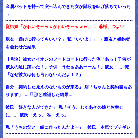
金属バットを持って突っ込んできた女が階段を転げ落ちていった
→
従姉妹「かわいそーｗｗかわいそーｗｗｗ」 → 爺様、つよい
親友「遊びに行ってもいい？」 私「いいよ！」 → 親友と婚約者
を会わせた結果…
【号泣】彼女とイオンのフードコートに行った俺「あっ！子供が
彼女の足に躓いた！」子供「うわぁああーーん！」彼女「..」俺
『なぜ彼女は何も言わないんだよ！？』
自分「契約した覚えのないものが来る」 店「ちゃんと契約書もあ
ります」 → 旦那と確認した結果…
彼氏「好きな人ができた」 私「そう、じゃあその娘とお幸せ
に…」 彼氏「えっ」 私「えっ」
私「うちの父と一緒に作ったんだよー」→彼氏、本気でブチギレ