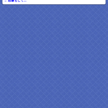
→ 想像もして...