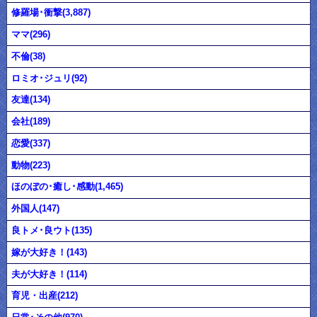
修羅場･衝撃(3,887)
ママ(296)
不倫(38)
ロミオ･ジュリ(92)
友達(134)
会社(189)
恋愛(337)
動物(223)
ほのぼの･癒し･感動(1,465)
外国人(147)
良トメ･良ウト(135)
嫁が大好き！(143)
夫が大好き！(114)
育児・出産(212)