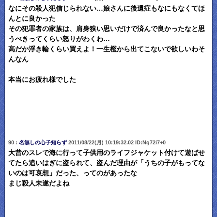
なにその殺人犯信じられない…娘さんに後遺症もなにもなくてほ
んとに良かった
その犯罪者の家族は、肩身狭い思いだけで済んで良かったなと思
うべきってくらい怒りがわくわ…
高だか浮き輪くらい買えよ！一生檻から出てこないで欲しいわそ
んなん
本当にお疲れ様でした
90 :
名無しの心子知らず
2011/08/22(月) 10:19:32.02 ID:Ng72i7+0
大昔のスレで海に行って子供用のライフジャケット付けて遊ばせ
てたら追いはぎに盗られて、盗んだ理由が「うちの子がもってな
いのは可哀想」だった、ってのがあったな
まじ殺人未遂だよね