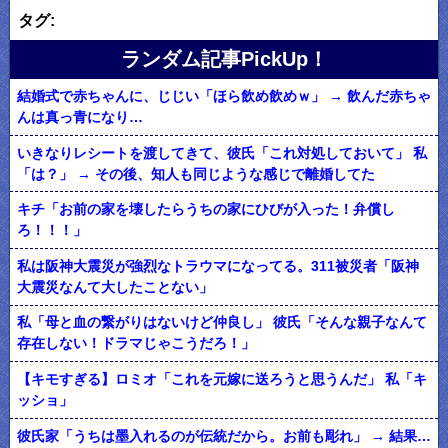
タグ:
ランダム記事PickUp！
結婚式で赤ちゃんに、じじい「ほら飲め飲めｗ」 → 飲んだ赤ちゃ
んは真っ青になり…
いきなりレシートを渡してきて、彼氏「これ対処しておいて」 私
「は？」 → その後、知人も同じような感じで離婚してた
キチ「お前の家を壊したらうちの家にひびが入った！弁償し
ろ！！！」
私は阪神大震災が強烈なトラウマになってる。311被災者「阪神
大震災なんて大したことない」
私「母と血の繋がりはないけど仲良し」 彼氏「そんな親子なんて
存在しない！ドラマじゃこうだろ！」
【キモすぎる】ロミオ「これを元嫁に送ろうと思うんだ」 私「キ
ッショ」
彼氏家「うちは墨入れるのが伝統だから。お前も彫れ」 → 結果…