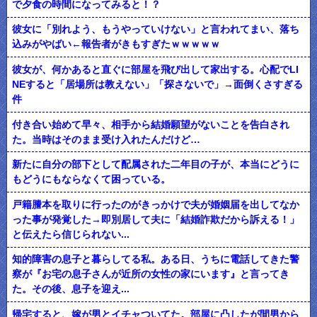
で夕食の時間になってみると！？
彼女に「別れよう、もうやっていけない」と言われてまい、落ち
込みがやばい←報告者がきもすぎたｗｗｗｗｗ
彼女が、何かあると直ぐに部屋を飛び出して家出する。心配でLI
NEすると「居場所は教えない」「探さないで」→面倒くさすぎる
件
付き合い始めて早々、相手から結婚願望がないことを告白され
た。当時はそのまま受け入れたんだけど…
新たに自分の部下として配属された二年目の子が、本当にどうに
もどうにもならなくて困っている。
戸籍謄本を取りに行ったのがきっかけで夫が婚姻届を出してなか
った事が発覚した→即別居して夫に「結婚詐欺だから訴える！」
と伝えたら信じられない...
知的障害の息子と暮らしてる私。ある日、うちに電話してきた警
察が『お宅の息子さんが近所の女性の家にいます』と言ってき
た。その後、息子を迎え...
帰宅すると、嫁が男とイチャついてた。部屋に凸したが間男から