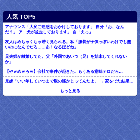
人気 TOP5
アナウンス「大変ご迷惑をおかけしております」 自分「お、なん
だ？」 ア「犬が並走しております」 自「えっ」
友人はめちゃくちゃ若く見られる。私「服装が子供っぽいわけでも無
いのになんでだろ……あ！なるほどね」
兄夫婦が離婚してた。父「外国であいつ（兄）を始末してくれない
か」
【やｗめｗろｗ】会社で事件が起きた。もうある意味テロだろ…
兄嫁「いい年していつまで親の脛かじってんだよ」 → 家をでた結果…
もっと見る