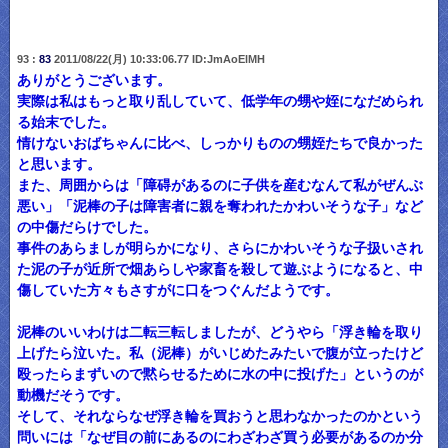
93 :
83
2011/08/22(月) 10:33:06.77 ID:JmAoElMH
ありがとうございます。
実際は私はもっと取り乱していて、低学年の甥や姪になだめられ
る始末でした。
情けないおばちゃんに比べ、しっかりものの甥姪たちで良かった
と思います。
また、周囲からは「障碍があるのに子供を産むなんて私がぜんぶ
悪い」「泥棒の子は障害者に親を奪われたかわいそうな子」など
の中傷だらけでした。
事件のあらましが明らかになり、さらにかわいそうな子扱いされ
た泥の子が近所で畑あらしや家畜を殺して遊ぶようになると、中
傷していた方々もさすがに口をつぐんだようです。
泥棒のいいわけは二転三転しましたが、どうやら「浮き輪を取り
上げたら泣いた。私（泥棒）がいじめたみたいで腹が立ったけど
殴ったらまずいので黙らせるために水の中に投げた」というのが
動機だそうです。
そして、それならなぜ浮き輪を買おうと思わなかったのかという
問いには「なぜ目の前にあるのにわざわざ買う必要があるのか分