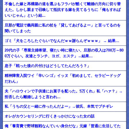
不倫した嫁と再構築の道を選ぶもフラバが酷くて離婚の方向に切り替
えた。しかし親まで召喚して抵抗する嫁を見てるうちに「俺もすれば
いいじゃん」という結...
旦那が電話で義両親に私の杖を「貸してあげるよー」と言ってるのを
聞いてしまった
ゴミ「犬をころしたぐらいでなんだｗｗ謝らんぞｗｗｗ」 → 結果…
20代の子「専業主婦希望、寝たい時に寝たい、旦那の収入は700万～80
0万ぐらい。友達とランチ、ヨガ、エステ」→結果…
息子「戦った後の片付けはどうしてたんだろう？」
精神障害入院ワイ「辛いンゴ」イッヌ「初めまして、セラピードッグ
だわん」
夫「ハロウィンで子供達にお菓子を配った。5万くれ」私「ハァ？」→
拒否したら離婚しようと言われ...
私「うちの父と一緒に作ったんだよー」→彼氏、本気でブチギレ
オレがカウンセリングに行くきっかけになった女の話
俺「養育費で野球観戦なんていい身分だな」元嫁「普通に生活してた