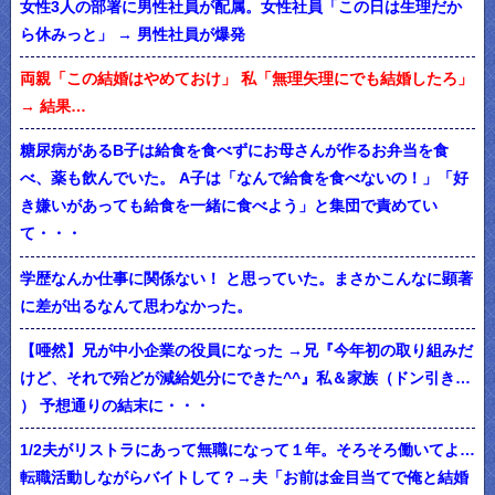
女性3人の部署に男性社員が配属。女性社員「この日は生理だか
ら休みっと」 → 男性社員が爆発
両親「この結婚はやめておけ」 私「無理矢理にでも結婚したろ」
→ 結果…
糖尿病があるB子は給食を食べずにお母さんが作るお弁当を食
べ、薬も飲んでいた。 A子は「なんで給食を食べないの！」「好
き嫌いがあっても給食を一緒に食べよう」と集団で責めてい
て・・・
学歴なんか仕事に関係ない！ と思っていた。まさかこんなに顕著
に差が出るなんて思わなかった。
【唖然】兄が中小企業の役員になった →兄『今年初の取り組みだ
けど、それで殆どが減給処分にできた^^』私＆家族（ドン引き…
） 予想通りの結末に・・・
1/2夫がリストラにあって無職になって１年。そろそろ働いてよ…
転職活動しながらバイトして？→夫「お前は金目当てで俺と結婚