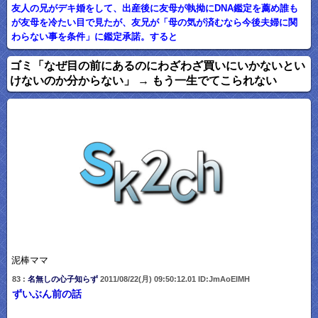
友人の兄がデキ婚をして、出産後に友母が執拗にDNA鑑定を薦め誰も
が友母を冷たい目で見たが、友兄が「母の気が済むなら今後夫婦に関
わらない事を条件」に鑑定承諾。すると
ゴミ「なぜ目の前にあるのにわざわざ買いにいかないとい
けないのか分からない」 → もう一生でてこられない
泥棒ママ
83 :
名無しの心子知らず
2011/08/22(月) 09:50:12.01 ID:JmAoElMH
ずいぶん前の話