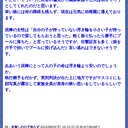
としてくれたのだと思います。
幸い娘には何の障碍も残らず、現在は元気に幼稚園に通えており
ます。
泥棒の女性は「自分の子が持っていない浮き輪を小さい子が持っ
ているので貸してもらおうと思った。軽く振り払ったら勝手にプ
ールに落ちた」と言っているそうですが、目撃証言も多く（娘を
片手で担いでプールに投げ込んだ）言い逃れはできないそうで
す。
ああいう泥棒にとって人の子の命は浮き輪より安いのでしょう
か。
執行猶予も付かず、実刑判決が出た上に地方ですがマスコミにも
顔写真が露出して家族全員が肩身の狭い思いをしているらしいで
す。
86 :
名無しの心子知らず
2011/08/22(月) 10:12:37.76 ID:KTX6yNFJ