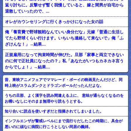
返り討ちに。反撃せず暫く我慢していると、嫁と間男が自宅から
退散していったので、...
オレがカウンセリングに行くきっかけになった女の話
俺「養育費で野球観戦なんていい身分だな」元嫁「普通に生活し
てたら野球くらい行けます。いちいち連絡して来ないで」俺「ふ
ざけんな！」→結果…
正規雇用になって拘束時間が伸びた。旦那「家事と両立できない
のに何で正社員になったの？」私「あなたがいつもカネカネ言う
からでしょ！」→結果…
昔、東映アニメフェアでママレード・ボーイの映画見たんだけど、同
時上映がスラムダンクとドラゴンボールだったんだよな。
うちの旦那、よく漢字を読み間違える上に、 意味が通らなくなるのを
お構いなしにそのまま無理やり読もうとする。
知り合いに読点を使いすぎだと指摘されてしまいました。
インフルエンザが警戒レベルにまで流行りだしたこの時期に、具合が
悪いのに頑なに病院に行こうとしない同居の義姉。