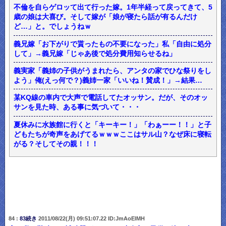
不倫を自らゲロッて出て行った嫁。1年半経って戻ってきて、5
歳の娘は大喜び。そして嫁が「娘が寝たら話が有るんだけ
ど…」と。でしょうねｗ
義兄嫁「お下がりで貰ったもの不要になった」私「自由に処分
して」→義兄嫁「じゃあ後で処分費用知らせるね」
義実家「義姉の子供がうまれたら、アンタの家でひな祭りをし
よう」俺(えっ何で？)義姉一家「いいね！賛成！」→結果…
某KQ線の車内で大声で電話してたオッサン。だが、そのオッ
サンを見た時、ある事に気づいて・・・
夏休みに水族館に行くと「キーキー！」「わぁーー！！」と子
どもたちが奇声をあげてるｗｗｗここはサル山？なぜ床に寝転
がる？そしてその親！！！
84 :
83続き
2011/08/22(月) 09:51:07.22 ID:JmAoElMH