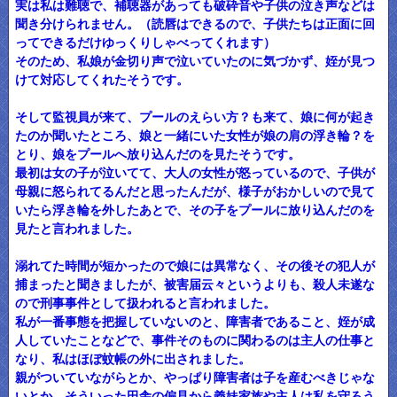
実は私は難聴で、補聴器があっても破砕音や子供の泣き声などは
聞き分けられません。（読唇はできるので、子供たちは正面に回
ってできるだけゆっくりしゃべってくれます）
そのため、私娘が金切り声で泣いていたのに気づかず、姪が見つ
けて対応してくれたそうです。
そして監視員が来て、プールのえらい方？も来て、娘に何が起き
たのか聞いたところ、娘と一緒にいた女性が娘の肩の浮き輪？を
とり、娘をプールへ放り込んだのを見たそうです。
最初は女の子が泣いてて、大人の女性が怒っているので、子供が
母親に怒られてるんだと思ったんだが、様子がおかしいので見て
いたら浮き輪を外したあとで、その子をプールに放り込んだのを
見たと言われました。
溺れてた時間が短かったので娘には異常なく、その後その犯人が
捕まったと聞きましたが、被害届云々というよりも、殺人未遂な
ので刑事事件として扱われると言われました。
私が一番事態を把握していないのと、障害者であること、姪が成
人していたことなどで、事件そのものに関わるのは主人の仕事と
なり、私はほぼ蚊帳の外に出されました。
親がついていながらとか、やっぱり障害者は子を産むべきじゃな
いとか、そういった田舎の偏見から義妹家族や主人は私を守ろう