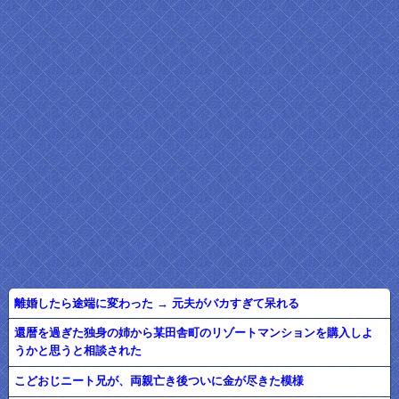
離婚したら途端に変わった → 元夫がバカすぎて呆れる
還暦を過ぎた独身の姉から某田舎町のリゾートマンションを購入しよ
うかと思うと相談された
こどおじニート兄が、両親亡き後ついに金が尽きた模様