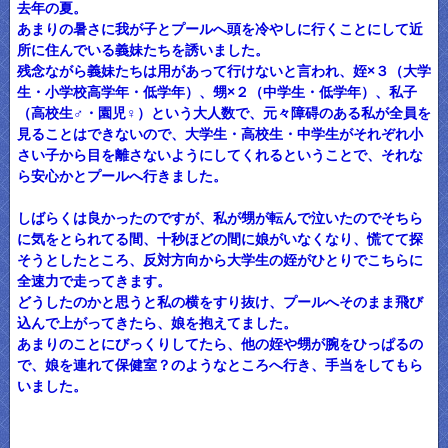
去年の夏。
あまりの暑さに我が子とプールへ頭を冷やしに行くことにして近
所に住んでいる義妹たちを誘いました。
残念ながら義妹たちは用があって行けないと言われ、姪×３（大学
生・小学校高学年・低学年）、甥×２（中学生・低学年）、私子
（高校生♂・園児♀）という大人数で、元々障碍のある私が全員を
見ることはできないので、大学生・高校生・中学生がそれぞれ小
さい子から目を離さないようにしてくれるということで、それな
ら安心かとプールへ行きました。
しばらくは良かったのですが、私が甥が転んで泣いたのでそちら
に気をとられてる間、十秒ほどの間に娘がいなくなり、慌てて探
そうとしたところ、反対方向から大学生の姪がひとりでこちらに
全速力で走ってきます。
どうしたのかと思うと私の横をすり抜け、プールへそのまま飛び
込んで上がってきたら、娘を抱えてました。
あまりのことにびっくりしてたら、他の姪や甥が腕をひっぱるの
で、娘を連れて保健室？のようなところへ行き、手当をしてもら
いました。