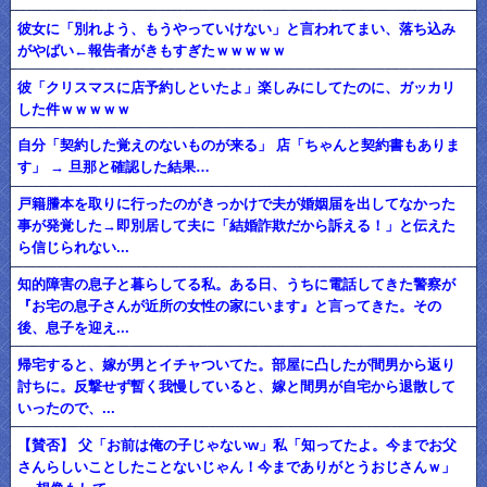
彼女に「別れよう、もうやっていけない」と言われてまい、落ち込み
がやばい←報告者がきもすぎたｗｗｗｗｗ
彼「クリスマスに店予約しといたよ」楽しみにしてたのに、ガッカリ
した件ｗｗｗｗｗ
自分「契約した覚えのないものが来る」 店「ちゃんと契約書もありま
す」 → 旦那と確認した結果…
戸籍謄本を取りに行ったのがきっかけで夫が婚姻届を出してなかった
事が発覚した→即別居して夫に「結婚詐欺だから訴える！」と伝えた
ら信じられない...
知的障害の息子と暮らしてる私。ある日、うちに電話してきた警察が
『お宅の息子さんが近所の女性の家にいます』と言ってきた。その
後、息子を迎え...
帰宅すると、嫁が男とイチャついてた。部屋に凸したが間男から返り
討ちに。反撃せず暫く我慢していると、嫁と間男が自宅から退散して
いったので、...
【賛否】 父「お前は俺の子じゃないw」私「知ってたよ。今までお父
さんらしいことしたことないじゃん！今までありがとうおじさんｗ」