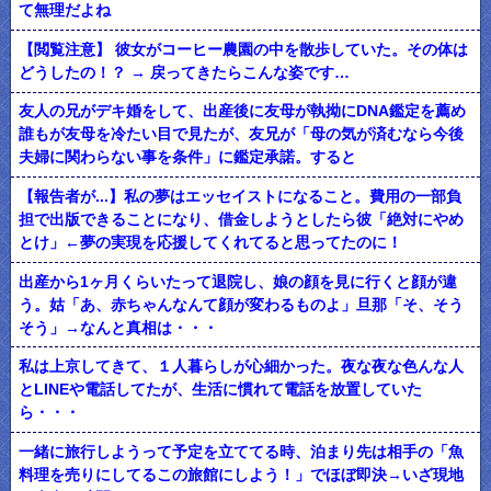
て無理だよね
【閲覧注意】 彼女がコーヒー農園の中を散歩していた。その体は
どうしたの！？ → 戻ってきたらこんな姿です…
友人の兄がデキ婚をして、出産後に友母が執拗にDNA鑑定を薦め
誰もが友母を冷たい目で見たが、友兄が「母の気が済むなら今後
夫婦に関わらない事を条件」に鑑定承諾。すると
【報告者が...】私の夢はエッセイストになること。費用の一部負
担で出版できることになり、借金しようとしたら彼「絶対にやめ
とけ」←夢の実現を応援してくれてると思ってたのに！
出産から1ヶ月くらいたって退院し、娘の顔を見に行くと顔が違
う。姑「あ、赤ちゃんなんて顔が変わるものよ」旦那「そ、そう
そう」→なんと真相は・・・
私は上京してきて、１人暮らしが心細かった。夜な夜な色んな人
とLINEや電話してたが、生活に慣れて電話を放置していた
ら・・・
一緒に旅行しようって予定を立ててる時、泊まり先は相手の「魚
料理を売りにしてるこの旅館にしよう！」でほぼ即決→いざ現地