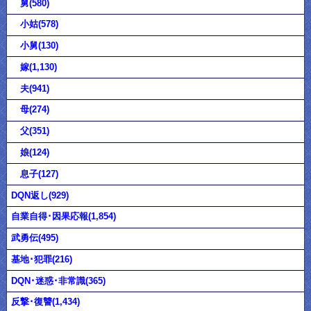
舅(580)
小姑(578)
小舅(130)
嫁(1,130)
夫(941)
母(274)
父(351)
娘(124)
息子(127)
DQN返し(929)
自業自得･因果応報(1,854)
武勇伝(495)
基地･犯罪(216)
DQN･迷惑･非常識(365)
反撃･復讐(1,434)