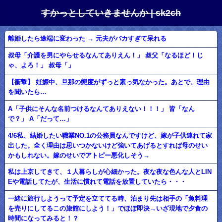
すかっとしていきませんか | sk2ch
離婚したら途端に変わった → 元夫がバカすぎて呆れる
叔母「介護を男にやらせるなんてありえん！」 叔父「なるほど！じ
ゃ、よろ！」 叔母「」
【衝撃】 妊娠中、旦那の態度がずっと素っ気なかった。あとで、理由
を聞いたら…
A「子供にそんな名前つけるなんてありえない！！！」 皆「なん
で？」 A「だって…」
4/6私、結婚したい職業NO.1の公務員なんですけど、嫁が子供連れて家
出した。全く理由は思いつかないけど強いてあげるとすれば母のせい
かもしれない。嫁のせいでアトピー悪化しそう→
私は上京してきて、１人暮らしが心細かった。夜な夜な色んな人とLIN
Eや電話してたが、生活に慣れて電話を放置していたら・・・
一緒に旅行しようって予定を立ててる時、泊まり先は相手の「魚料理
を売りにしてるこの旅館にしよう！」でほぼ即決→いざ現地で夕食の
時間になってみると！？