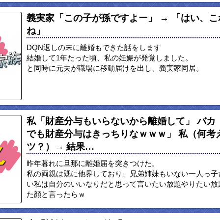
義実家「この子が孫ですよー」 → 「はい、
ね」
DQN返しの末に離婚もできた話をします
結婚して1年たった頃、私の妊娠が発覚しました。
と同時に元夫が職場に移動届けを出し、義実家同居。
私「財産分与もいらないから離婚して」 バカ
でも財産分与はきっちりなｗｗｗ」 私（何考
ツ？）→ 結果…
昨年暮れに旦那に離婚届を突きつけた。
私の両親は既に他界しており、兄弟姉妹もいない一人っ子
い私は自分のいいなりだと思って言いたい放題やりたい放
た顔と言ったらｗ