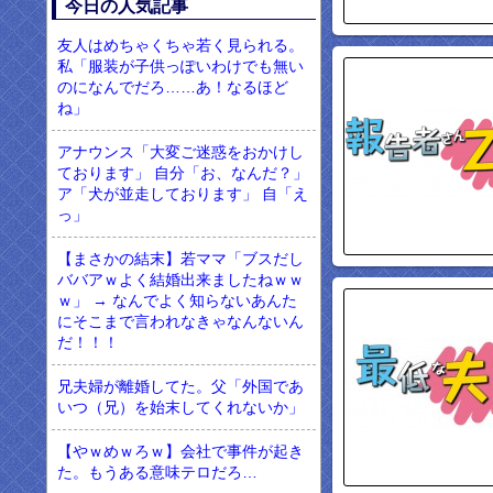
今日の人気記事
友人はめちゃくちゃ若く見られる。
私「服装が子供っぽいわけでも無い
のになんでだろ……あ！なるほど
ね」
アナウンス「大変ご迷惑をおかけし
ております」 自分「お、なんだ？」
ア「犬が並走しております」 自「え
っ」
【まさかの結末】若ママ「ブスだし
ババアｗよく結婚出来ましたねｗｗ
ｗ」 → なんでよく知らないあんた
にそこまで言われなきゃなんないん
だ！！！
兄夫婦が離婚してた。父「外国であ
いつ（兄）を始末してくれないか」
【やｗめｗろｗ】会社で事件が起き
た。もうある意味テロだろ…