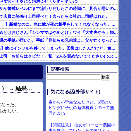
点を使いすぎだと指摘されてしまいました。
インフルエンザが警戒レベルにまで流行りだしたこの時期に、具合が悪いのに頑なに病院に行こうとしない同居の義姉。
で店員に怒鳴り上司呼べと！言ったら会社の上司呼ばれた。
2/2【ダメ男！！】新婚なのに、急に嫁が夜の相手をしてくれなくなった。その代わり口ではしてくれるんだけど…仕事もちょくちょく休んでるみたいだし。これって真っ黒？？→結果…
シンママはやめとけおじさん「シンママはやめとけ」ワイ「大丈夫やろ」婚姻届け提出⇒結果！！
父の他界後１通の手紙が届いた。手紙『見知らぬ兄弟達よ。父が亡くなったそうだが我々は二千万ほどだけ貰えたら後は遺産は一切いらない。だからくれ』 → なんと…
4/4【言い訳男】嫁にインフルを移してしまった。回復はしたんだけど、嫁「こっちは病み上がりでフラフラしてるのにあんたはTV見て。手伝う気はないわけ？」→そりゃない事もないけど
社内フリン。上司「お前らはクビだ！」私「2人を責めないでください(´;ω;｀)私さえいなければいいんです」 みんな「！？」 → 狙い通りだった・・・
む味だけどなんのお茶？」彼「ちっ！」私「」
記事検索
【ネット騒然】惨殺されたタワマン頂き女子のこの動画、すげえええええｗｗｗｗｗｗｗｗｗｗｗ
899 食べた量を張り合ってくる
） → 結果…
男「ソーセージを切って料理する彼女に冷めた。それじゃあ旨みが全部流れるじゃん・・・」
気になる話(外部サイト)
現役のヤクサ"が5chに降臨 → 衝撃の暴露を開始・・・！！！
春から小学生なんだけど、6畳のリ
になった。
ビングに子供の勉強机置くのって無
おかしい。
理だよね
【閲覧注意】 彼女がコーヒー農園の
中を散歩していた。その体はどうし