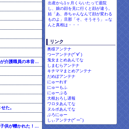
出産から1ヶ月くらいたって退院
し、娘の顔を見に行くと顔が違う。
姑「あ、赤ちゃんなんて顔が変わる
ものよ」旦那「そ、そうそう」→な
んと真相は・・・
リンク
奥様アンテナ
つーアンテナ(*ﾟ∀ﾟ)
鬼女まとめあんてな
お前らのご家族をお預かりする前に 言っておきたい事がある。かなりきびしい話もするが介護職員の本音を聴いておけ。
しまむらアンテナ
キチママまとめアンテナ
だめぽアンテナ
にゅーれす
にゅーもふ
にゅーぷる
大根おろし遅報
ワロタあんてな
させた。
ヌルポあんてな
ぶろにゅー
しぃアンテナ(*ﾟーﾟ)
止まっていた俺の車にガキが激突。警察「止まってた？それ本当？」 ガキの親「うちの子供が轢かれた！」 →