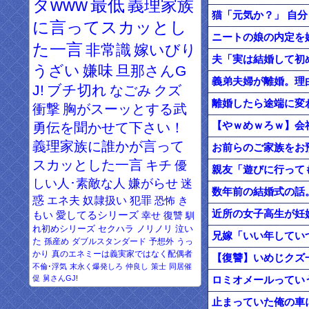
タwww
最低
義理家族
猫「元気か？」 自
に言ってスカッとし
ニートの娘の内定を
た一言
非常識
嫁いびり
夫「実は結婚して初
うざい
嫌味
旦那さんG
義弟夫婦が離婚。理
J!
ブチ切れ
なごみ
クズ
離婚したら途端に変
衝撃
胸がスーッとする武
【やｗめｗろｗ】会
勇伝を聞かせて下さい！
義理家族に誰かが言って
スカッとした一言
キチ
優
親友「遊びに行って
しい人･素敵な人
嫌がらせ
迷
数年前の結婚式の話
惑
エネ夫
奴隷扱い
犯罪
恐怖
き
近所の女子高生が妊娠
もい
愛してるシリーズ
幸せ
復讐
馴
れ初めシリーズ
セクハラ
ノリノリ
泣い
兄嫁「いい年してい
た
孫産め
ダブルスタンダード
予想外
うっ
かり
真のエネミーは義実家ではなく配偶者
【復讐】いめじクズ
不倫･浮気
末永く爆発しろ
仲良し
策士
同居催
促
舅さんGJ!
ロミオメールってい