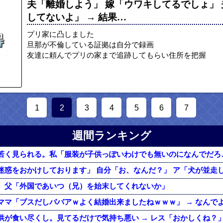
夫「離婚しよう」 嫁「ウワキしてるでしょ」
してないよ」 → 結果…
プリ家に凸しました
旦那が不倫している証拠は自分で録画
友達に頼んでプリの家まで追跡してもらい住所を把握
1
2
3
4
5
6
7
週間ランキング
。父「外国であいつ（兄）を始末してくれないか」
供が食い尽くし。見てるだけで気持ち悪い → レス「おかしくね？」