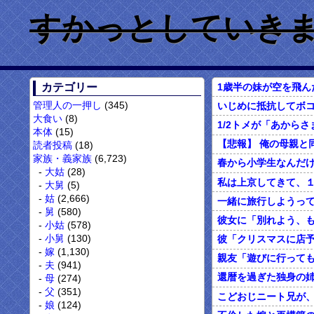
すかっとしていきません
カテゴリー
管理人の一押し
(345)
いじめに抵抗してボコ
大食い
(8)
本体
(15)
読者投稿
(18)
家族・義家族
(6,723)
大姑
(28)
大舅
(5)
姑
(2,666)
舅
(580)
小姑
(578)
小舅
(130)
嫁
(1,130)
夫
(941)
母
(274)
父
(351)
こどおじニート兄が
娘
(124)