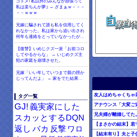
コトメ｢私以外のみんなが頑張って
私は楽ちんが夢｣ → ざまぁｗ－－－
－－ｗｗｗ
兄嫁に騙されて誰も私を信用してく
れなかった。私は家から追い出され
何年も連絡をとっていなかったが…
【復讐】いめじクズ一派「お前コロ
してやるからな」 → いじめクズ主
犯の家庭を崩壊させた。
兄嫁「いい年していつまで親の脛か
じってんだよ」 → 家をでた結果…
タグ一覧
GJ!
義実家にした
兄夫婦が離婚してた
スカッとするDQN
返し
バカ
反撃
ワロ
【結末有り】夫と子