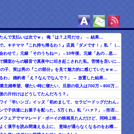
たんで支払いは次でｗ」 俺「は？上司だせ」 → 結果…
食べ放題の店で。キチママ『これ持ち帰るわ！』店員「ダメです！」私「（セコママだ！）」キチ『食べ放題だし持ち帰っても一緒よ！』 → すると突然...
俺「子どもに会わせて」元嫁「そのうちねー」→10年後、元嫁「あの…息子が…」
ボロアパートで隣室からの騒音で真夜中に叩き起こされた私。苦情を言いに行くと、DQNがビクビク震えながら一言ｗｗｗ
【マジか】 女の子、実は男の『この部分』を見て魅力的に感じていたｗｗｗｗｗｗｗｗ
るわ」 婚約者「え？なんでなんで？」 → 放置した結果…
20代の子「専業主婦希望、寝たい時に寝たい、旦那の収入は700万～800万ぐらい。友達とランチ、ヨガ、エステ」→結果…
後の片付けはどうしてたんだろう？」
ワイ「辛いンゴ」イッヌ「初めまして、セラピードッグだわん」
夫「ハロウィンで子供達にお菓子を配った。5万くれ」私「ハァ？」→拒否したら離婚しようと言われ...
昔、東映アニメフェアでママレード・ボーイの映画見たんだけど、同時上映がスラムダンクとドラゴンボールだったんだよな。
うちの旦那、よく漢字を読み間違える上に、 意味が通らなくなるのをお構いなしにそのまま無理やり読もうとする。