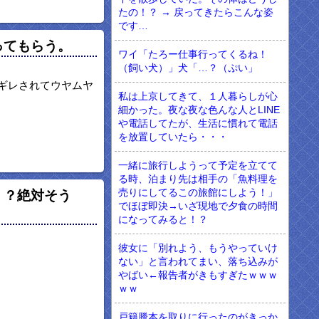
たの！？ → 戻ってきたらこんな姿
です…
ってもらう。
ワイ「たろー仕事行ってくるね！
（飼い犬）」犬「…？（ぷい」
ギレされてウヤムヤ
私は上京してきて、１人暮らしが心
細かった。夜な夜な色んな人とLINE
や電話してたが、生活に慣れて電話
を放置していたら・・・
一緒に旅行しようって予定を立てて
る時、泊まり先は相手の「魚料理を
売りにしてるこの旅館にしよう！」
！？絶対そう
でほぼ即決→いざ現地で夕食の時間
になってみると！？
彼女に「別れよう、もうやっていけ
ない」と言われてまい、落ち込みが
やばい←報告者がきもすぎたｗｗｗ
ｗｗ
戸籍謄本を取りに行ったのがきっか