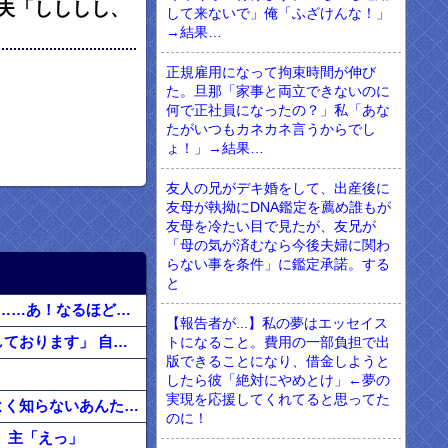
 夫「しししし、
して来ないで」俺「ふざけんな！」
→結果…
正規雇用になって拘束時間が伸び
た。旦那「家事と両立できないのに
何で正社員になったの？」私「あな
たがいつもカネカネ言うからでし
ょ！」→結果…
友人の兄がデキ婚をして、出産後に
友母が執拗にDNA鑑定を薦め誰もが
友母を冷たい目で見たが、友兄が
「母の気が済むなら今後夫婦に関わ
らない事を条件」に鑑定承諾。する
と
友人はめちゃくちゃ若く見られる。私「服装が子供っぽいわけでも無いのになんでだろ……あ！なるほどね」
【報告者が...】私の夢はエッセイス
アナウンス「大変ご迷惑をおかけしております」 自分「お、なんだ？」 ア「犬が並走しております」 自「えっ」
トになること。費用の一部負担で出
版できることになり、借金しようと
したら彼「絶対にやめとけ」←夢の
実現を応援してくれてると思ってた
【まさかの結末】若ママ「ブスだしババアｗよく結婚出来ましたねｗｗｗ」 → なんでよく知らないあんたにそこまで言われなきゃなんないんだ！！！
のに！
 主「えっ」