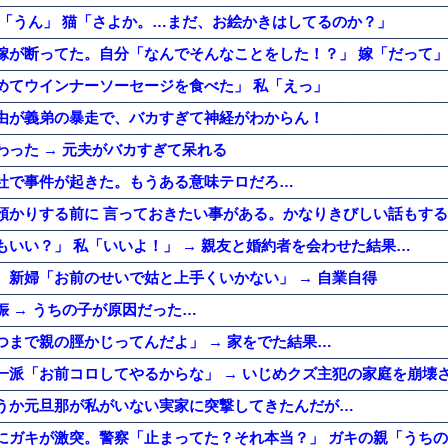
分「うん」 猫「さよか。…まだ、お絵かきはしてるのか？」
嫁が断ってた。自分「なんでそんなことをした！？」 嫁「だって」
めてウインナーソーセージを食べた」 私「えっ」
由が義弟の暴走で、バカすぎて神経がわからん！
わった → 元夫がバカすぎて呆れる
社で事件が起きた。もうある意味テロだろ…
もいい？」 私「いいよ！」 → 親友と婚約者を会わせた結果…
。新婦「お前のせいで姑と上手くいかない」 → 自業自得
 → うちの子が原因だった…
つまで親の脛かじってんだよ」 → 家をでた結果…
一派「お前コロしてやるからな」 → いじめクズ主犯の家庭を崩壊
うか元旦那が私がいない実家に突撃してきたんだが…