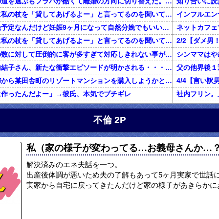
不倫した嫁と再構築の道を選ぶもフラバが酷くて離婚の方向に切り替えた。しかし親まで召喚して抵抗する嫁を見てるうちに「俺もすればいいじゃん」という結...
知り合いに読
旦那が電話で義両親に私の杖を「貸してあげるよー」と言ってるのを聞いてしまった
二人目を計画無痛分娩予定なんだけど妊娠9ヶ月になって自然分娩でもいいかなって思うようになってきた
ネットカフェ
旦那が電話で義両親に私の杖を「貸してあげるよー」と言ってるのを聞いてしまった
前働いてた店は店員の数に対して圧倒的に客が多すぎて対応しきれない事がしょっちゅうあった
【鬼砲】自殺した竹内結子さん、新たな衝撃エピソードが明かされる・・・これは・・・
還暦を過ぎた独身の姉から某田舎町のリゾートマンションを購入しようかと思うと相談された
に作ったんだよー」→彼氏、本気でブチギレ
グに行くきっかけになった女の話
私「初めて飲
不倫 2P
俺「養育費で野球観戦なんていい身分だな」元嫁「普通に生活してたら野球くらい行けます。いちいち連絡して来ないで」俺「ふざけんな！」→結果…
正規雇用になって拘束時間が伸びた。旦那「家事と両立できないのに何で正社員になったの？」私「あなたがいつもカネカネ言うからでしょ！」→結果…
百年の恋12-
私（家の様子が変わってる…お義母さんか…？
ハゲ上司「注がれた酒は全て飲み干せ！」新人「もう限界です」上司「いいから飲め！」私（新人を避難させよう…）→ 次の瞬間…
友人はめちゃくちゃ若く見られる。私「服装が子供っぽいわけでも無いのになんでだろ……あ！なるほどね」
【マジかよ】
解決済みのエネ夫話を一つ。
友人の兄がデキ婚をして、出産後に友母が執拗にDNA鑑定を薦め誰もが友母を冷たい目で見たが、友兄が「母の気が済むなら今後夫婦に関わらない事を条件」に鑑定承諾。すると
出産後体調が悪いため夫の了解もあって5ヶ月実家で世話
実家から自宅に戻ってきたんだけど家の様子があきらかに
【報告者が...】私の夢はエッセイストになること。費用の一部負担で出版できることになり、借金しようとしたら彼「絶対にやめとけ」←夢の実現を応援してくれてると思ってたのに！
出産から1ヶ月くらいたって退院し、娘の顔を見に行くと顔が違う。姑「あ、赤ちゃんなんて顔が変わるものよ」旦那「そ、そうそう」→なんと真相は・・・
妻が置手紙を残し失踪、農業経営に必要な数千万円を持ち逃げし、妻の両親に事情を説明。失踪から1週間後に妻の両親と話し合い中妻帰宅。妻の車がｱｳﾃﾞｨになり肌ﾂﾔﾂﾔ。すると