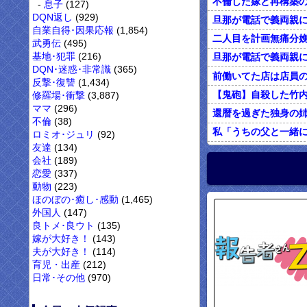
息子
(127)
DQN返し
(929)
自業自得･因果応報
(1,854)
武勇伝
(495)
基地･犯罪
(216)
DQN･迷惑･非常識
(365)
反撃･復讐
(1,434)
修羅場･衝撃
(3,887)
ママ
(296)
不倫
(38)
私「うちの父と一緒
ロミオ･ジュリ
(92)
友達
(134)
オレがカウンセリン
会社
(189)
恋愛
(337)
動物
(223)
ほのぼの･癒し･感動
(1,465)
外国人
(147)
良トメ･良ウト
(135)
嫁が大好き！
(143)
夫が大好き！
(114)
育児・出産
(212)
日常･その他
(970)