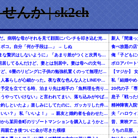
か | sk2ch
1歳半の妹が空を飛んだ。病弱な母がそれを見て顔面にパンチを叩き込む光景は、今も忘れられない
新人「間違っ
ボコ。自分「何か手段は…」 → しぬ
1/2トメが「あからさまな贅沢はしないように」「あまり差がつくと次男ちゃんところが可哀相」と言う。そうは言っても共働きでお金はあるから外食したいしブランド品身につけたいし…
【悲報】 俺の母親と同居してるんだけど、妻とは別居中。妻は母への文句ばかりで…
春から小学生なんだけど、6畳のリビングに子供の勉強机置くのって無理だよね
私は上京してきて、１人暮らしが心細かった。夜な夜な色んな人とLINEや電話してたが、生活に慣れて電話を放置していたら・・・
私「結婚やめ
一緒に旅行しようって予定を立ててる時、泊まり先は相手の「魚料理を売りにしてるこの旅館にしよう！」でほぼ即決→いざ現地で夕食の時間になってみると！？
彼女に「別れよう、もうやっていけない」と言われてまい、落ち込みがやばい←報告者がきもすぎたｗｗｗｗｗ
息子「戦った
彼「クリスマスに店予約しといたよ」楽しみにしてたのに、ガッカリした件ｗｗｗｗｗ
精神障害入院
親友「遊びに行ってもいい？」 私「いいよ！」 → 親友と婚約者を会わせた結果…
還暦を過ぎた独身の姉から某田舎町のリゾートマンションを購入しようかと思うと相談された
、両親亡き後ついに金が尽きた模様