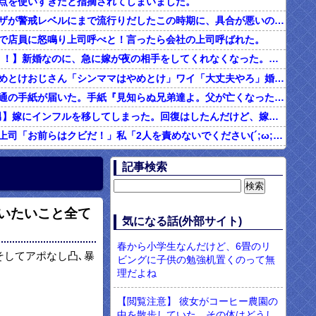
点を使いすぎだと指摘されてしまいました。
インフルエンザが警戒レベルにまで流行りだしたこの時期に、具合が悪いのに頑なに病院に行こうとしない同居の義姉。
で店員に怒鳴り上司呼べと！言ったら会社の上司呼ばれた。
2/2【ダメ男！！】新婚なのに、急に嫁が夜の相手をしてくれなくなった。その代わり口ではしてくれるんだけど…仕事もちょくちょく休んでるみたいだし。これって真っ黒？？→結果…
シンママはやめとけおじさん「シンママはやめとけ」ワイ「大丈夫やろ」婚姻届け提出⇒結果！！
父の他界後１通の手紙が届いた。手紙『見知らぬ兄弟達よ。父が亡くなったそうだが我々は二千万ほどだけ貰えたら後は遺産は一切いらない。だからくれ』 → なんと…
4/4【言い訳男】嫁にインフルを移してしまった。回復はしたんだけど、嫁「こっちは病み上がりでフラフラしてるのにあんたはTV見て。手伝う気はないわけ？」→そりゃない事もないけど
社内フリン。上司「お前らはクビだ！」私「2人を責めないでください(´;ω;｀)私さえいなければいいんです」 みんな「！？」 → 狙い通りだった・・・
む味だけどなんのお茶？」彼「ちっ！」私「」
記事検索
【ネット騒然】惨殺されたタワマン頂き女子のこの動画、すげえええええｗｗｗｗｗｗｗｗｗｗｗ
899 食べた量を張り合ってくる
いたいこと全て
男「ソーセージを切って料理する彼女に冷めた。それじゃあ旨みが全部流れるじゃん・・・」
気になる話(外部サイト)
現役のヤクサ"が5chに降臨 → 衝撃の暴露を開始・・・！！！
春から小学生なんだけど、6畳のリ
そしてアポなし凸､暴
ビングに子供の勉強机置くのって無
理だよね
【閲覧注意】 彼女がコーヒー農園の
中を散歩していた。その体はどうし