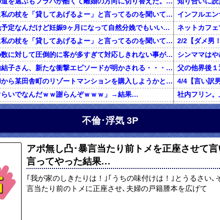
不倫した嫁と再構築の道を選ぶもフラバが酷くて離婚の方向に切り替えた。しかし親まで召喚して抵抗する嫁を見てるうちに「俺もすればいいじゃん」という結...
知り合いに読
旦那が電話で義両親に私の杖を「貸してあげるよー」と言ってるのを聞いてしまった
二人目を計画無痛分娩予定なんだけど妊娠9ヶ月になって自然分娩でもいいかなって思うようになってきた
ネットカフェ
旦那が電話で義両親に私の杖を「貸してあげるよー」と言ってるのを聞いてしまった
前働いてた店は店員の数に対して圧倒的に客が多すぎて対応しきれない事がしょっちゅうあった
【鬼砲】自殺した竹内結子さん、新たな衝撃エピソードが明かされる・・・これは・・・
還暦を過ぎた独身の姉から某田舎町のリゾートマンションを購入しようかと思うと相談された
ぐらいでなんだｗｗ謝らんぞｗｗｗ」→結果…
グに行くきっかけになった女の話
私「初めて飲
不倫･浮気 3P
俺「養育費で野球観戦なんていい身分だな」元嫁「普通に生活してたら野球くらい行けます。いちいち連絡して来ないで」俺「ふざけんな！」→結果…
正規雇用になって拘束時間が伸びた。旦那「家事と両立できないのに何で正社員になったの？」私「あなたがいつもカネカネ言うからでしょ！」→結果…
百年の恋12-
アポ無し凸･暴言当たり前トメを正座させて言
ハゲ上司「注がれた酒は全て飲み干せ！」新人「もう限界です」上司「いいから飲め！」私（新人を避難させよう…）→ 次の瞬間…
言ってやった結果…
女性3人の部署に男性社員が配属。女性社員「この日は生理だから休みっと」 → 男性社員が爆発
【マジかよ】
友人の兄がデキ婚をして、出産後に友母が執拗にDNA鑑定を薦め誰もが友母を冷たい目で見たが、友兄が「母の気が済むなら今後夫婦に関わらない事を条件」に鑑定承諾。すると
｢我が家のしきたりは！｣｢うちの味付けは！｣とうるさい､
【報告者が...】私の夢はエッセイストになること。費用の一部負担で出版できることになり、借金しようとしたら彼「絶対にやめとけ」←夢の実現を応援してくれてると思ってたのに！
言当たり前のトメに正座させ､夫婦の戸籍謄本を広げて
出産から1ヶ月くらいたって退院し、娘の顔を見に行くと顔が違う。姑「あ、赤ちゃんなんて顔が変わるものよ」旦那「そ、そうそう」→なんと真相は・・・
妻が置手紙を残し失踪、農業経営に必要な数千万円を持ち逃げし、妻の両親に事情を説明。失踪から1週間後に妻の両親と話し合い中妻帰宅。妻の車がｱｳﾃﾞｨになり肌ﾂﾔﾂﾔ。すると