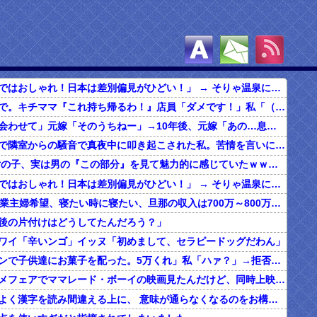
女さん「海外ではおしゃれ！日本は差別偏見がひどい！」 → そりゃ温泉にも入れないし破談になるやろなぁ…
食べ放題の店で。キチママ『これ持ち帰るわ！』店員「ダメです！」私「（セコママだ！）」キチ『食べ放題だし持ち帰っても一緒よ！』 → すると突然...
俺「子どもに会わせて」元嫁「そのうちねー」→10年後、元嫁「あの…息子が…」
ボロアパートで隣室からの騒音で真夜中に叩き起こされた私。苦情を言いに行くと、DQNがビクビク震えながら一言ｗｗｗ
【マジか】 女の子、実は男の『この部分』を見て魅力的に感じていたｗｗｗｗｗｗｗｗ
女さん「海外ではおしゃれ！日本は差別偏見がひどい！」 → そりゃ温泉にも入れないし破談になるやろなぁ…
20代の子「専業主婦希望、寝たい時に寝たい、旦那の収入は700万～800万ぐらい。友達とランチ、ヨガ、エステ」→結果…
後の片付けはどうしてたんだろう？」
ワイ「辛いンゴ」イッヌ「初めまして、セラピードッグだわん」
夫「ハロウィンで子供達にお菓子を配った。5万くれ」私「ハァ？」→拒否したら離婚しようと言われ...
昔、東映アニメフェアでママレード・ボーイの映画見たんだけど、同時上映がスラムダンクとドラゴンボールだったんだよな。
うちの旦那、よく漢字を読み間違える上に、 意味が通らなくなるのをお構いなしにそのまま無理やり読もうとする。