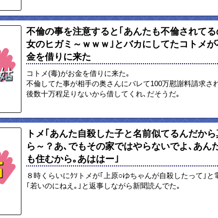
不倫の事を注意すると｢あんたも不倫されてる
女のヒガミ～ｗｗｗ｣とバカにしてたコトメが
金を借りに来た
コトメ(毒)がお金を借りに来た｡
不倫してた事が相手の奥さんにバレて100万慰謝料請求さ
後数十万程足りないから借してくれ､だそうだ｡
トメ｢あんた自殺した子と名前似てるんだから
ら～？あ､でもその家ではやらないでよ､あん
も住むから｡あははー｣
８時くらいにｸｿトメが｢上原○ゆちゃんが自殺したって｣と
｢若いのにねえ｡｣と返事しながら新聞読んでた｡