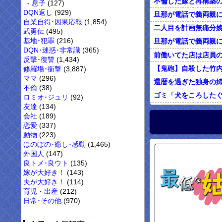
息子
(127)
DQN返し
(929)
自業自得･因果応報
(1,854)
武勇伝
(495)
基地･犯罪
(216)
DQN･迷惑･非常識
(365)
反撃･復讐
(1,434)
修羅場･衝撃
(3,887)
ママ
(296)
不倫
(38)
ゴミ「犬をころした
ロミオ･ジュリ
(92)
友達
(134)
オレがカウンセリン
会社
(189)
恋愛
(337)
動物
(223)
ほのぼの･癒し･感動
(1,465)
外国人
(147)
良トメ･良ウト
(135)
嫁が大好き！
(143)
夫が大好き！
(114)
育児・出産
(212)
日常･その他
(970)