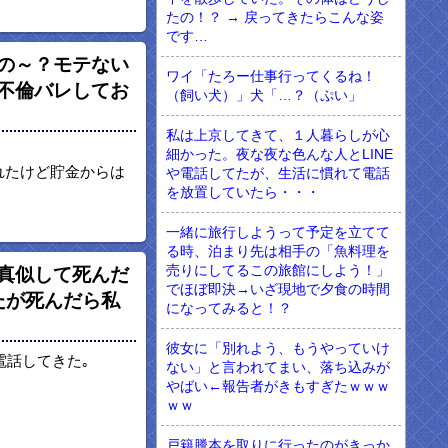
たの！？ → 戻ってきたらこんな姿
です…
の～？モテない
ワイ「たろー仕事行ってくるね！
不倫バレしてお
（飼い犬）」犬「…？（ぷい」
私は上京してきて、１人暮らしが心
細かった。夜な夜な色んな人とLINE
れたけど貯金からは
や電話してたが、生活に慣れて電話
を放置していたら・・・
一緒に旅行しようって予定を立てて
る時、泊まり先は相手の「魚料理を
売りにしてるこの旅館にしよう！」
真似して死んだ
でほぼ即決→いざ現地で夕食の時間
たが死んだら私
になってみると！？
彼女に「別れよう、もうやっていけ
電話してきた｡
ない」と言われてまい、落ち込みが
やばい←報告者がきもすぎたｗｗｗ
ｗｗ
戸籍謄本を取りに行ったのがきっか