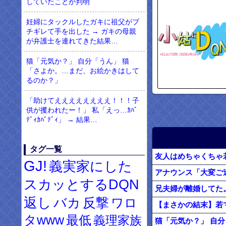
していたことが判明
妊婦にタックルしたガキに祖父がブ
チギレて手を出した → ガキの母親
が弁護士を連れてきた結果…
猫「元気か？」 自分「うん」 猫
「さよか。…まだ、お絵かきはして
るのか？」
「助けてええええええええ！！！子
供が攫われたー！」 私「えっ…ｶﾊﾞ
ﾃﾞｨｶﾊﾞﾃﾞｨ」 → 結果…
タグ一覧
GJ!
義実家にした
スカッとするDQN
兄夫婦が離婚してた
返し
バカ
反撃
ワロ
タwww
最低
義理家族
猫「元気か？」 自