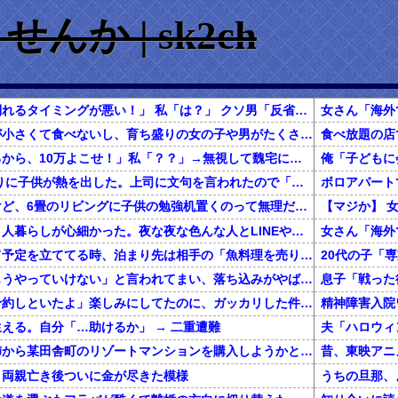
か | sk2ch
クソ男「お前の親は倒れるタイミングが悪い！」 私「は？」 クソ男「反省すると思ったのに！反省すると思ったのに！」
私の母は「自分が体が小さくて食べないし、育ち盛りの女の子や男がたくさん食べるって知らない女」だった。
キチママ「黙ってやるから、10万よこせ！」私「？？」→無視して魏宅に逃げると着いてきた！キチ「若いイケメンとフリンふじこふじこ！」私「(固まる)」→そこにやってきたのは…
【衝撃】 ３連休上がりに子供が熱を出した。上司に文句を言われたので「退職届を出しますので受け取ってください！迷惑になりますから！」とみんなの前で提出した
春から小学生なんだけど、6畳のリビングに子供の勉強机置くのって無理だよね
私は上京してきて、１人暮らしが心細かった。夜な夜な色んな人とLINEや電話してたが、生活に慣れて電話を放置していたら・・・
一緒に旅行しようって予定を立ててる時、泊まり先は相手の「魚料理を売りにしてるこの旅館にしよう！」でほぼ即決→いざ現地で夕食の時間になってみると！？
彼女に「別れよう、もうやっていけない」と言われてまい、落ち込みがやばい←報告者がきもすぎたｗｗｗｗｗ
息子「戦った
彼「クリスマスに店予約しといたよ」楽しみにしてたのに、ガッカリした件ｗｗｗｗｗ
精神障害入院
える。自分「…助けるか」 → 二重遭難
還暦を過ぎた独身の姉から某田舎町のリゾートマンションを購入しようかと思うと相談された
、両親亡き後ついに金が尽きた模様