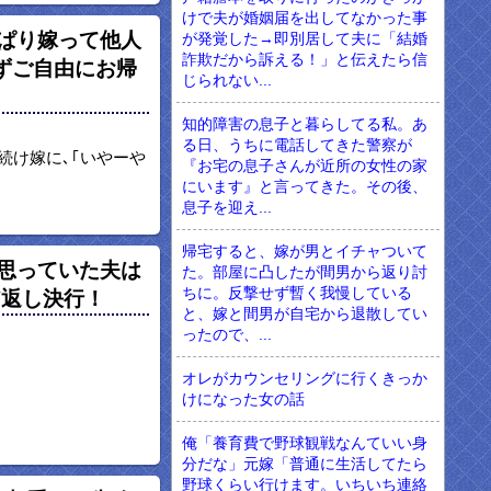
けで夫が婚姻届を出してなかった事
ぱり嫁って他人
が発覚した→即別居して夫に「結婚
詐欺だから訴える！」と伝えたら信
ずご自由にお帰
じられない...
知的障害の息子と暮らしてる私。あ
る日、うちに電話してきた警察が
続け嫁に､｢いやーや
『お宅の息子さんが近所の女性の家
にいます』と言ってきた。その後、
息子を迎え...
帰宅すると、嫁が男とイチャついて
思っていた夫は
た。部屋に凸したが間男から返り討
ちに。反撃せず暫く我慢している
N返し決行！
と、嫁と間男が自宅から退散してい
ったので、...
オレがカウンセリングに行くきっか
けになった女の話
俺「養育費で野球観戦なんていい身
分だな」元嫁「普通に生活してたら
野球くらい行けます。いちいち連絡