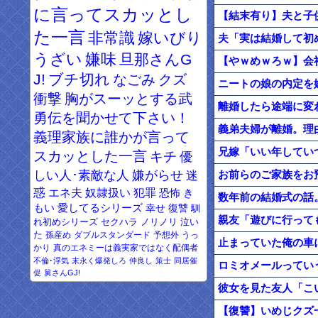
に言ってスカッとし
【結末有り】夫と子
た一言
非常識
嫁いびり
夫「実は結婚して初
うざい
嫌味
旦那さんG
【やｗめｗろｗ】会
J!
ブチ切れ
なごみ
クズ
ニートの娘の内定を
衝撃
胸がスーッとする武
離婚したら途端に変
勇伝を聞かせて下さい！
義弟夫婦が離婚。理
義理家族に誰かが言って
兄嫁「いい年してい
スカッとした一言
キチ
優
しい人･素敵な人
嫌がらせ
迷
惑
エネ夫
奴隷扱い
犯罪
恐怖
き
数年前の結婚式の話
もい
愛してるシリーズ
幸せ
復讐
馴
親友「遊びに行って
れ初めシリーズ
セクハラ
ノリノリ
泣い
た
孫産め
ダブルスタンダード
予想外
うっ
かり
真のエネミーは義実家ではなく配偶者
不倫･浮気
末永く爆発しろ
仲良し
策士
同居催
ロミオメールってい
促
舅さんGJ!
彼女を見た友人「こ
【復讐】いめじクズ