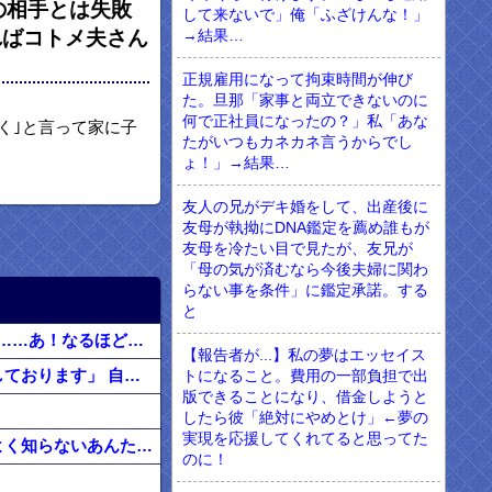
の相手とは失敗
して来ないで」俺「ふざけんな！」
ればコトメ夫さん
→結果…
正規雇用になって拘束時間が伸び
た。旦那「家事と両立できないのに
何で正社員になったの？」私「あな
く｣と言って家に子
たがいつもカネカネ言うからでし
ょ！」→結果…
友人の兄がデキ婚をして、出産後に
友母が執拗にDNA鑑定を薦め誰もが
友母を冷たい目で見たが、友兄が
「母の気が済むなら今後夫婦に関わ
らない事を条件」に鑑定承諾。する
と
友人はめちゃくちゃ若く見られる。私「服装が子供っぽいわけでも無いのになんでだろ……あ！なるほどね」
【報告者が...】私の夢はエッセイス
アナウンス「大変ご迷惑をおかけしております」 自分「お、なんだ？」 ア「犬が並走しております」 自「えっ」
トになること。費用の一部負担で出
版できることになり、借金しようと
したら彼「絶対にやめとけ」←夢の
実現を応援してくれてると思ってた
【まさかの結末】若ママ「ブスだしババアｗよく結婚出来ましたねｗｗｗ」 → なんでよく知らないあんたにそこまで言われなきゃなんないんだ！！！
のに！