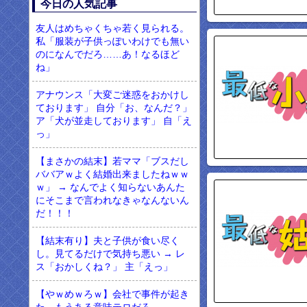
今日の人気記事
友人はめちゃくちゃ若く見られる。
私「服装が子供っぽいわけでも無い
のになんでだろ……あ！なるほど
ね」
アナウンス「大変ご迷惑をおかけし
ております」 自分「お、なんだ？」
ア「犬が並走しております」 自「え
っ」
【まさかの結末】若ママ「ブスだし
ババアｗよく結婚出来ましたねｗｗ
ｗ」 → なんでよく知らないあんた
にそこまで言われなきゃなんないん
だ！！！
【結末有り】夫と子供が食い尽く
し。見てるだけで気持ち悪い → レ
ス「おかしくね？」 主「えっ」
【やｗめｗろｗ】会社で事件が起き