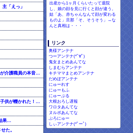
出産から1ヶ月くらいたって退院
 主「えっ」
し、娘の顔を見に行くと顔が違う。
姑「あ、赤ちゃんなんて顔が変わる
ものよ」旦那「そ、そうそう」→な
んと真相は・・・
リンク
奥様アンテナ
つーアンテナ(*ﾟ∀ﾟ)
鬼女まとめあんてな
しまむらアンテナ
お前らのご家族をお預かりする前に 言っておきたい事がある。かなりきびしい話もするが介護職員の本音を聴いておけ。
キチママまとめアンテナ
だめぽアンテナ
にゅーれす
にゅーもふ
にゅーぷる
大根おろし遅報
止まっていた俺の車にガキが激突。警察「止まってた？それ本当？」 ガキの親「うちの子供が轢かれた！」 →
ワロタあんてな
ヌルポあんてな
ぶろにゅー
結果…
しぃアンテナ(*ﾟーﾟ)
させた。