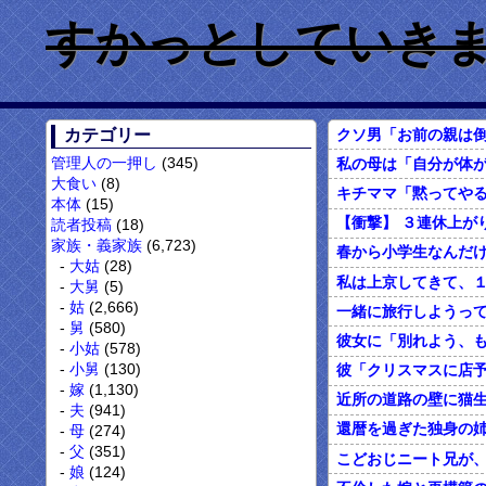
すかっとしていきません
カテゴリー
管理人の一押し
(345)
大食い
(8)
本体
(15)
読者投稿
(18)
家族・義家族
(6,723)
大姑
(28)
大舅
(5)
姑
(2,666)
舅
(580)
小姑
(578)
小舅
(130)
嫁
(1,130)
近所の道路の壁に猫生
夫
(941)
母
(274)
父
(351)
こどおじニート兄が
娘
(124)