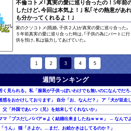
不倫コトメ｢真実の愛に巡り合ったの！5年前
したけど､今回は本気よ！｣ 私｢その熱意があ
も分かってくれるよ！｣
家のクソコトメ(既婚､子供２人)が真実の愛に巡り合った｡
５年前真実の愛に巡り合った時は､｢子供の為にパートに行
供を預け､私は協力してあげていた｡
1
2
3
4
5
週間ランキング
。父「外国であいつ（兄）を始末してくれないか」
分「うん」 猫「さよか。…まだ、お絵かきはしてるのか？」