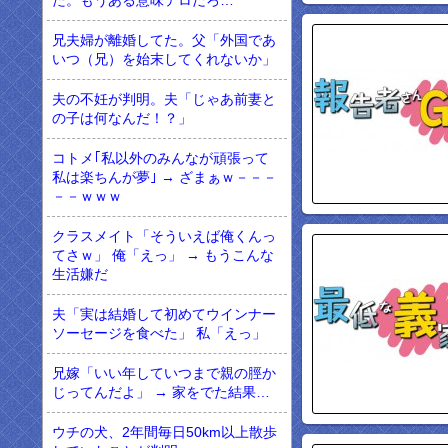
た。もうある意味テロだろ…
兄夫婦が離婚してた。父「外国であ
いつ（兄）を始末してくれないか」
夫の不妊が判明。夫「じゃあ前妻と
の子は何なんだ！？」
コトメ｢私以外のみんなが頑張って
私は楽ちんが夢｣ → ざまぁｗ－－－
－－ｗｗｗ
クラスメイト「そういえば俺くんっ
てさｗ」 俺「えっ」 → もうこんな
生活嫌だ
夫「実は結婚して初めてウインナー
ソーセージを食べた」 私「えっ」
兄嫁「いい年していつまで親の脛か
じってんだよ」 → 家をでた結果…
ウチの犬、2年間毎日50km以上散歩