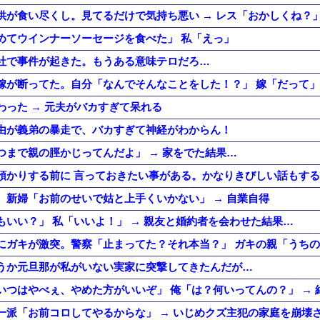
供が食い尽くし。見てるだけで気持ち悪い → レス「おかしくね？」
めてウインナーソーセージを食べた」 私「えっ」
社で事件が起きた。もうある意味テロだろ…
嫁が断ってた。自分「なんでそんなことをした！？」 嫁「だって」
わった → 元夫がバカすぎて呆れる
由が義弟の暴走で、バカすぎて神経がわからん！
つまで親の脛かじってんだよ」 → 家をでた結果…
。新婦「お前のせいで姑と上手くいかない」 → 自業自得
もいい？」 私「いいよ！」 → 親友と婚約者を会わせた結果…
うか元旦那が私がいない実家に突撃してきたんだが…
いつはやべぇ、やめた方がいいぞ」 俺「は？何いってんの？」 → 
一派「お前コロしてやるからな」 → いじめクズ主犯の家庭を崩壊