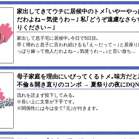
家出してきてウチに居候中のトメ｢いやーやっ
だわよね～気使うわ～｣ 私｢どうぞ遠慮なさら
りください～｣
家出して息子宅に居候中｡今日で5日目｡
早く帰れと息子に言われ続けるも｢え～だって～｣と居座り
っぱり嫁って他人だわよね～｡気使うわ～｡｣と言い放ち…
母子家庭を理由にいびってくるトメ｡味方だと
不倫＆開き直りのコンボ → 夏祭りの夜にDQ
流れを読まず投下してみる｡
※長い上に文章が下手です｡
※関係性には今は全て｢元｣が付きます｡