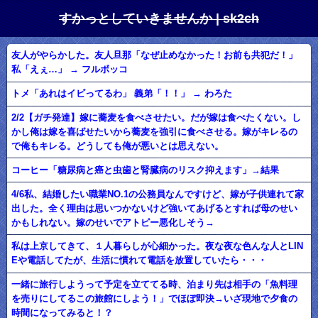
すかっとしていきませんか | sk2ch
友人がやらかした。友人旦那「なぜ止めなかった！お前も共犯だ！」
私「えぇ…」 → フルボッコ
トメ「あれはイビってるわ」 義弟「！！」 → わろた
2/2【ガチ発達】嫁に蕎麦を食べさせたい。だが嫁は食べたくない。し
かし俺は嫁を喜ばせたいから蕎麦を強引に食べさせる。嫁がキレるの
で俺もキレる。どうしても俺が悪いとは思えない。
コーヒー「糖尿病と癌と虫歯と腎臓病のリスク抑えます」→結果
4/6私、結婚したい職業NO.1の公務員なんですけど、嫁が子供連れて家
出した。全く理由は思いつかないけど強いてあげるとすれば母のせい
かもしれない。嫁のせいでアトピー悪化しそう→
私は上京してきて、１人暮らしが心細かった。夜な夜な色んな人とLIN
Eや電話してたが、生活に慣れて電話を放置していたら・・・
一緒に旅行しようって予定を立ててる時、泊まり先は相手の「魚料理
を売りにしてるこの旅館にしよう！」でほぼ即決→いざ現地で夕食の
時間になってみると！？