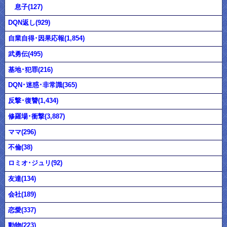
息子(127)
DQN返し(929)
自業自得･因果応報(1,854)
武勇伝(495)
基地･犯罪(216)
DQN･迷惑･非常識(365)
反撃･復讐(1,434)
修羅場･衝撃(3,887)
ママ(296)
不倫(38)
ロミオ･ジュリ(92)
友達(134)
会社(189)
恋愛(337)
動物(223)