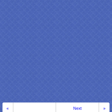
«
Next
»