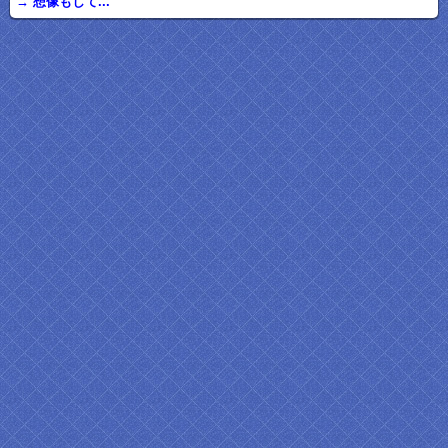
→ 想像もして...