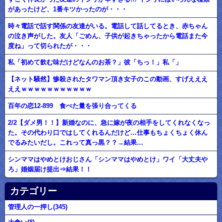
があったけど、1番キツかったのが・・・
時々電話で話す関係の友達がいる。電話して話してるとき、赤ちゃん
の泣き声がした。友人「ごめん、子供が起きちゃったから電話また今
度ね」って切られたが・・・
私「初めて飲む味だけどなんのお茶？」彼「ちっ！」私「」
【ネット騒然】惨殺されたタワマン頂き女子のこの動画、すげえええ
ええｗｗｗｗｗｗｗｗｗｗｗ
百年の恋12-899 食べた量を張り合ってくる
2/2【ダメ男！！】新婚なのに、急に嫁が夜の相手をしてくれなくなっ
た。その代わり口ではしてくれるんだけど…仕事もちょくちょく休ん
でるみたいだし。これって真っ黒？？→結果…
シンママはやめとけおじさん「シンママはやめとけ」ワイ「大丈夫や
ろ」婚姻届け提出⇒結果！！
カテゴリー
管理人の一押し(345)