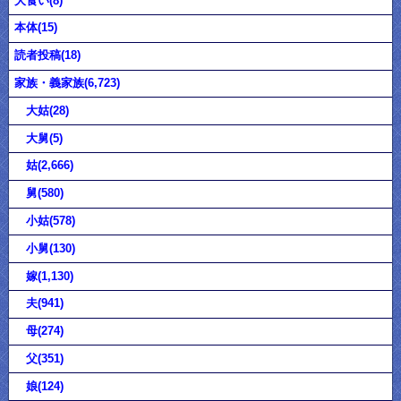
大食い(8)
本体(15)
読者投稿(18)
家族・義家族(6,723)
大姑(28)
大舅(5)
姑(2,666)
舅(580)
小姑(578)
小舅(130)
嫁(1,130)
夫(941)
母(274)
父(351)
娘(124)