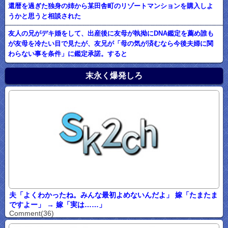
還暦を過ぎた独身の姉から某田舎町のリゾートマンションを購入しよ
うかと思うと相談された
友人の兄がデキ婚をして、出産後に友母が執拗にDNA鑑定を薦め誰も
が友母を冷たい目で見たが、友兄が「母の気が済むなら今後夫婦に関
わらない事を条件」に鑑定承諾。すると
末永く爆発しろ
夫「よくわかったね。みんな最初よめないんだよ」 嫁「たまたま
ですよー」 → 嫁「実は……」
Comment(36)