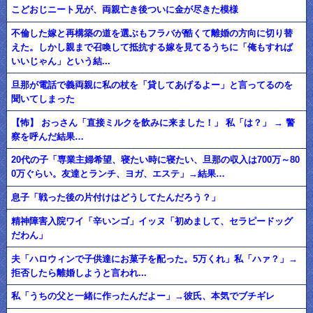
こどおじニート兄が、両親亡き後ついに金が尽きた模様
不倫した嫁と再構築の道を選ぶもフラバが酷くて離婚の方向に切り替
えた。しかし親まで召喚して抵抗する嫁を見てるうちに「俺もすれば
いいじゃん」という結...
旦那が電話で義両親に私の杖を「貸してあげるよー」と言ってるのを
聞いてしまった
【怖】 おっさん「直接ミルクを飲みに来ました！」 私「は？」 → 警
察を呼んだ結果…
20代の子「専業主婦希望、寝たい時に寝たい、旦那の収入は700万～80
0万ぐらい。友達とランチ、ヨガ、エステ」→結果…
息子「戦った後の片付けはどうしてたんだろう？」
精神障害入院ワイ「辛いンゴ」イッヌ「初めまして、セラピードッグ
だわん」
夫「ハロウィンで子供達にお菓子を配った。5万くれ」私「ハァ？」→
拒否したら離婚しようと言われ...
私「うちの父と一緒に作ったんだよー」→彼氏、本気でブチギレ