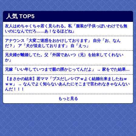
人気 TOP5
友人はめちゃくちゃ若く見られる。私「服装が子供っぽいわけでも無
いのになんでだろ……あ！なるほどね」
アナウンス「大変ご迷惑をおかけしております」 自分「お、なん
だ？」 ア「犬が並走しております」 自「えっ」
兄夫婦が離婚してた。父「外国であいつ（兄）を始末してくれない
か」
兄嫁「いい年していつまで親の脛かじってんだよ」 → 家をでた結果…
【まさかの結末】若ママ「ブスだしババアｗよく結婚出来ましたねｗ
ｗｗ」 → なんでよく知らないあんたにそこまで言われなきゃなんない
んだ！！！
もっと見る