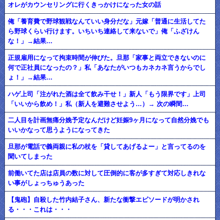
オレがカウンセリングに行くきっかけになった女の話
俺「養育費で野球観戦なんていい身分だな」元嫁「普通に生活してた
ら野球くらい行けます。いちいち連絡して来ないで」俺「ふざけん
な！」→結果…
正規雇用になって拘束時間が伸びた。旦那「家事と両立できないのに
何で正社員になったの？」私「あなたがいつもカネカネ言うからでし
ょ！」→結果…
ハゲ上司「注がれた酒は全て飲み干せ！」新人「もう限界です」上司
「いいから飲め！」私（新人を避難させよう…）→ 次の瞬間…
二人目を計画無痛分娩予定なんだけど妊娠9ヶ月になって自然分娩でも
いいかなって思うようになってきた
旦那が電話で義両親に私の杖を「貸してあげるよー」と言ってるのを
聞いてしまった
前働いてた店は店員の数に対して圧倒的に客が多すぎて対応しきれな
い事がしょっちゅうあった
【鬼砲】自殺した竹内結子さん、新たな衝撃エピソードが明かされ
る・・・これは・・・