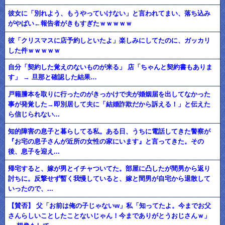
彼女に「別れよう、もうやっていけない」と言われてまい、落ち込み
がやばい←報告者がきもすぎたｗｗｗｗｗ
彼「クリスマスに店予約しといたよ」楽しみにしてたのに、ガッカリ
した件ｗｗｗｗｗ
自分「契約した覚えのないものが来る」 店「ちゃんと契約書もありま
す」 → 旦那と確認した結果…
戸籍謄本を取りに行ったのがきっかけで夫が婚姻届を出してなかった
事が発覚した→即別居して夫に「結婚詐欺だから訴える！」と伝えた
ら信じられない...
知的障害の息子と暮らしてる私。ある日、うちに電話してきた警察が
『お宅の息子さんが近所の女性の家にいます』と言ってきた。その
後、息子を迎え...
帰宅すると、嫁が男とイチャついてた。部屋に凸したが間男から返り
討ちに。反撃せず暫く我慢していると、嫁と間男が自宅から退散して
いったので、...
【賛否】 父「お前は俺の子じゃないw」私「知ってたよ。今までお父
さんらしいことしたことないじゃん！今までありがとうおじさんｗ」