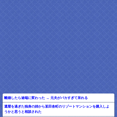
離婚したら途端に変わった → 元夫がバカすぎて呆れる
還暦を過ぎた独身の姉から某田舎町のリゾートマンションを購入しよ
うかと思うと相談された