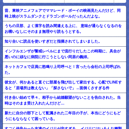
昔、東映アニメフェアでママレード・ボーイの映画見たんだけど、同
時上映がスラムダンクとドラゴンボールだったんだよな。
うちの旦那、よく漢字を読み間違える上に、 意味が通らなくなるのを
お構いなしにそのまま無理やり読もうとする。
知り合いに読点を使いすぎだと指摘されてしまいました。
インフルエンザが警戒レベルにまで流行りだしたこの時期に、具合が
悪いのに頑なに病院に行こうとしない同居の義姉。
ネットカフェで店員に怒鳴り上司呼べと！言ったら会社の上司呼ばれ
た。
彼女が、何かあると直ぐに部屋を飛び出して家出する。心配でLINEす
ると「居場所は教えない」「探さないで」→面倒くさすぎる件
付き合い始めて早々、相手から結婚願望がないことを告白された。当
時はそのまま受け入れたんだけど…
新たに自分の部下として配属された二年目の子が、本当にどうにもど
うにもならなくて困っている。
すごく仲良かった友達のイジリが辛すぎる… イジリにはいろんな種類