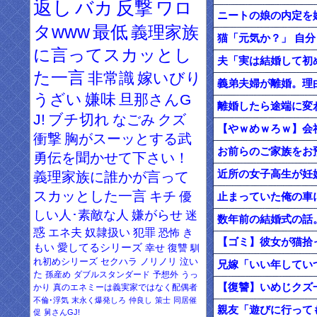
返し
バカ
反撃
ワロ
ニートの娘の内定を
タwww
最低
義理家族
猫「元気か？」 自
に言ってスカッとし
夫「実は結婚して初
た一言
非常識
嫁いびり
義弟夫婦が離婚。理
うざい
嫌味
旦那さんG
離婚したら途端に変
J!
ブチ切れ
なごみ
クズ
【やｗめｗろｗ】会
衝撃
胸がスーッとする武
勇伝を聞かせて下さい！
近所の女子高生が妊娠
義理家族に誰かが言って
スカッとした一言
キチ
優
しい人･素敵な人
嫌がらせ
迷
数年前の結婚式の話
惑
エネ夫
奴隷扱い
犯罪
恐怖
き
もい
愛してるシリーズ
幸せ
復讐
馴
れ初めシリーズ
セクハラ
ノリノリ
泣い
兄嫁「いい年してい
た
孫産め
ダブルスタンダード
予想外
うっ
【復讐】いめじクズ
かり
真のエネミーは義実家ではなく配偶者
不倫･浮気
末永く爆発しろ
仲良し
策士
同居催
親友「遊びに行って
促
舅さんGJ!