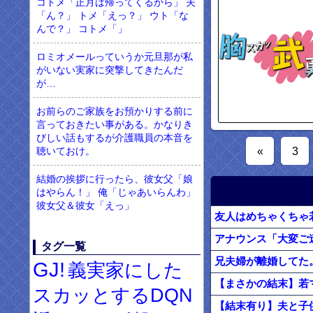
コトメ「正月は帰ってくるから」 夫
「ん？」 トメ「えっ？」 ウト「な
んで？」 コトメ「」
ロミオメールっていうか元旦那が私
がいない実家に突撃してきたんだ
が…
お前らのご家族をお預かりする前に
言っておきたい事がある。かなりき
びしい話もするが介護職員の本音を
«
3
聴いておけ。
結婚の挨拶に行ったら、彼女父「娘
はやらん！」 俺「じゃあいらんわ」
彼女父＆彼女「えっ」
タグ一覧
兄夫婦が離婚してた
GJ!
義実家にした
スカッとするDQN
【結末有り】夫と子