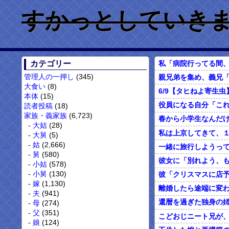
すかっとしていきません
カテゴリー
管理人の一押し
(345)
大食い
(8)
本体
(15)
読者投稿
(18)
家族・義家族
(6,723)
大姑
(28)
大舅
(5)
姑
(2,666)
舅
(580)
小姑
(578)
小舅
(130)
嫁
(1,130)
離婚したら途端に変わ
夫
(941)
母
(274)
父
(351)
こどおじニート兄が
娘
(124)