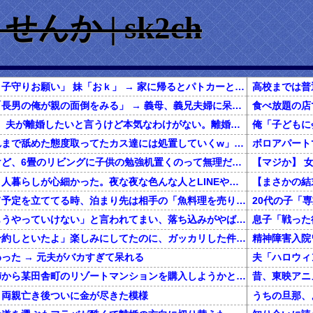
か | sk2ch
私「病院行ってる間、子守りお願い」 妹「おｋ」 → 家に帰るとパトカーと救急車と野次馬…
親兄弟を集め、義兄「長男の俺が親の面倒をみる」 → 義母、義兄夫婦に呆れ「そんなこともできないのか…」
6/9【タヒねよ寄生虫】夫が離婚したいと言うけど本気なわけがない。離婚してやってもいいけど夢の一軒家は手放したくない。どうせ引き留めると思ったら…私、専業主婦なんですけど！
役員になる自分「これまで舐めた態度取ってたカス達には処置していくw」とアホ女社員に言った結果ｗ
春から小学生なんだけど、6畳のリビングに子供の勉強机置くのって無理だよね
私は上京してきて、１人暮らしが心細かった。夜な夜な色んな人とLINEや電話してたが、生活に慣れて電話を放置していたら・・・
一緒に旅行しようって予定を立ててる時、泊まり先は相手の「魚料理を売りにしてるこの旅館にしよう！」でほぼ即決→いざ現地で夕食の時間になってみると！？
彼女に「別れよう、もうやっていけない」と言われてまい、落ち込みがやばい←報告者がきもすぎたｗｗｗｗｗ
息子「戦った
彼「クリスマスに店予約しといたよ」楽しみにしてたのに、ガッカリした件ｗｗｗｗｗ
精神障害入院
った → 元夫がバカすぎて呆れる
還暦を過ぎた独身の姉から某田舎町のリゾートマンションを購入しようかと思うと相談された
、両親亡き後ついに金が尽きた模様