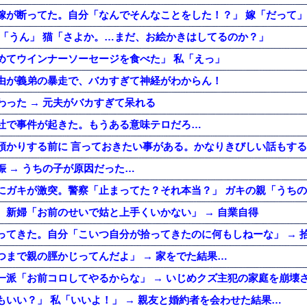
嫁が断ってた。自分「なんでそんなことをした！？」 嫁「だって」
分「うん」 猫「さよか。…まだ、お絵かきはしてるのか？」
めてウインナーソーセージを食べた」 私「えっ」
由が義弟の暴走で、バカすぎて神経がわからん！
わった → 元夫がバカすぎて呆れる
社で事件が起きた。もうある意味テロだろ…
 → うちの子が原因だった…
。新婦「お前のせいで姑と上手くいかない」 → 自業自得
つまで親の脛かじってんだよ」 → 家をでた結果…
一派「お前コロしてやるからな」 → いじめクズ主犯の家庭を崩壊
もいい？」 私「いいよ！」 → 親友と婚約者を会わせた結果…