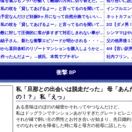
不倫した嫁と再構築の道を選ぶもフラバが酷くて離婚の方向に切り替えた。しかし親まで召喚して抵抗する嫁を見てるうちに「俺もすればいいじゃん」という結...
知り合いに読
旦那が電話で義両親に私の杖を「貸してあげるよー」と言ってるのを聞いてしまった
二人目を計画無痛分娩予定なんだけど妊娠9ヶ月になって自然分娩でもいいかなって思うようになってきた
ネットカフェ
旦那が電話で義両親に私の杖を「貸してあげるよー」と言ってるのを聞いてしまった
前働いてた店は店員の数に対して圧倒的に客が多すぎて対応しきれない事がしょっちゅうあった
【鬼砲】自殺した竹内結子さん、新たな衝撃エピソードが明かされる・・・これは・・・
還暦を過ぎた独身の姉から某田舎町のリゾートマンションを購入しようかと思うと相談された
に作ったんだよー」→彼氏、本気でブチギレ
グに行くきっかけになった女の話
私「初めて飲
衝撃 8P
俺「養育費で野球観戦なんていい身分だな」元嫁「普通に生活してたら野球くらい行けます。いちいち連絡して来ないで」俺「ふざけんな！」→結果…
正規雇用になって拘束時間が伸びた。旦那「家事と両立できないのに何で正社員になったの？」私「あなたがいつもカネカネ言うからでしょ！」→結果…
百年の恋12-
私「旦那との出会いは脱走だった」 母「あん
ハゲ上司「注がれた酒は全て飲み干せ！」新人「もう限界です」上司「いいから飲め！」私（新人を避難させよう…）→ 次の瞬間…
の！？」 私「えっ」
友人はめちゃくちゃ若く見られる。私「服装が子供っぽいわけでも無いのになんでだろ……あ！なるほどね」
【マジかよ】
友人の兄がデキ婚をして、出産後に友母が執拗にDNA鑑定を薦め誰もが友母を冷たい目で見たが、友兄が「母の気が済むなら今後夫婦に関わらない事を条件」に鑑定承諾。すると
ある意味ほのぼのの秘密かそれってやつなんだけど。
【報告者が...】私の夢はエッセイストになること。費用の一部負担で出版できることになり、借金しようとしたら彼「絶対にやめとけ」←夢の実現を応援してくれてると思ってたのに！
私はドッグランでテンションあがりすぎたグレートピレニ
それが縁で飼い主の男性とお付き合いが始まり、先日婚約
出産から1ヶ月くらいたって退院し、娘の顔を見に行くと顔が違う。姑「あ、赤ちゃんなんて顔が変わるものよ」旦那「そ、そうそう」→なんと真相は・・・
そのなれそめを帰省した時に母と母方の祖母に話したら
妻が置手紙を残し失踪、農業経営に必要な数千万円を持ち逃げし、妻の両親に事情を説明。失踪から1週間後に妻の両親と話し合い中妻帰宅。妻の車がｱｳﾃﾞｨになり肌ﾂﾔﾂﾔ。すると