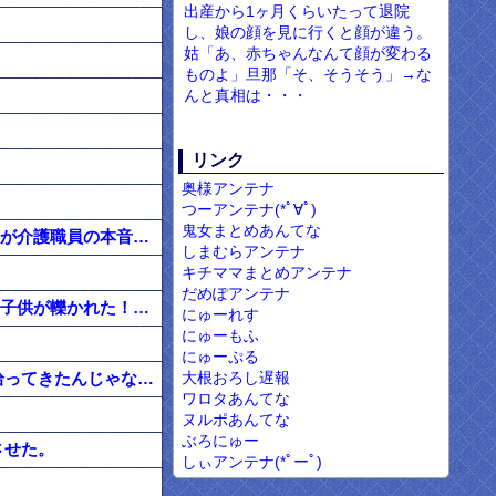
出産から1ヶ月くらいたって退院
し、娘の顔を見に行くと顔が違う。
姑「あ、赤ちゃんなんて顔が変わる
ものよ」旦那「そ、そうそう」→な
んと真相は・・・
リンク
奥様アンテナ
つーアンテナ(*ﾟ∀ﾟ)
鬼女まとめあんてな
お前らのご家族をお預かりする前に 言っておきたい事がある。かなりきびしい話もするが介護職員の本音を聴いておけ。
しまむらアンテナ
キチママまとめアンテナ
だめぽアンテナ
止まっていた俺の車にガキが激突。警察「止まってた？それ本当？」 ガキの親「うちの子供が轢かれた！」 →
にゅーれす
にゅーもふ
にゅーぷる
大根おろし遅報
【ゴミ】彼女が猫拾ってきた。自分「こいつ自分が拾ってきたのに何もしねーな」 → 拾ってきたんじゃなかった…
ワロタあんてな
ヌルポあんてな
ぶろにゅー
させた。
しぃアンテナ(*ﾟーﾟ)