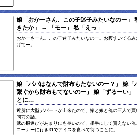
娘「おかーさん、この子迷子みたいなのー」 
きたか」 → 「モー」 私「えっ」
おかーさーん。この子迷子みたいなのー。お腹すいてるみ
げてー。
娘「パパはなんで財布もたないのー？」 嫁「
繋ぐから財布もてないのー」 娘「ずるーい」 
とに…
近所に大型デパートが出来たので、嫁と娘と俺の三人で買
間前の話。
嫁の服選びがあまりにも長いので、相手にして貰えない俺
コーナーに行き31でアイスを食べて待つことに。