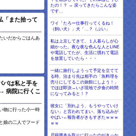
たの！？ → 戻ってきたらこんな姿
です…
私「また拾って
ワイ「たろー仕事行ってくるね！
（飼い犬）」犬「…？（ぷい」
たいだからごはんあ
私は上京してきて、１人暮らしが心
細かった。夜な夜な色んな人とLINE
や電話してたが、生活に慣れて電話
を放置していたら・・・
一緒に旅行しようって予定を立てて
る時、泊まり先は相手の「魚料理を
売りにしてるこの旅館にしよう！」
パパは私と手を
でほぼ即決→いざ現地で夕食の時間
→ 病院に行くこ
になってみると！？
彼女に「別れよう、もうやっていけ
い物に行った小一時
ない」と言われてまい、落ち込みが
やばい←報告者がきもすぎたｗｗｗ
と娘の二人でフード
ｗｗ
戸籍謄本を取りに行ったのがきっか