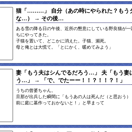
猫「………」 自分（あの時にやられた？もう
な…） → その後…
ある雪の降る日の午後、近所の懇意にしている野良猫が一
ちにやってきた。
子猫を置いて、どこかに消えた。子猫、瀕死。
母と俺とは大慌て。「とにかく、暖めてみよう」
妻「もう夫はシんでるだろう…」 夫「もう妻
う…」 → 「で、でたーー！！？！！？！」
うちの曾婆ちゃん。
旦那が出兵した瞬間に「もうあの人は死んだ（と思おう）
前に庭に墓作っておかないと！」と早まって