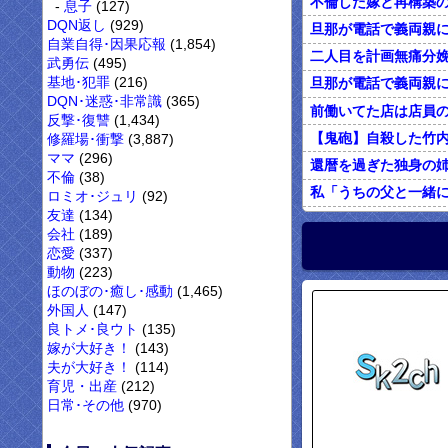
息子
(127)
DQN返し
(929)
自業自得･因果応報
(1,854)
武勇伝
(495)
基地･犯罪
(216)
DQN･迷惑･非常識
(365)
反撃･復讐
(1,434)
修羅場･衝撃
(3,887)
ママ
(296)
不倫
(38)
私「うちの父と一緒
ロミオ･ジュリ
(92)
友達
(134)
オレがカウンセリン
会社
(189)
恋愛
(337)
動物
(223)
ほのぼの･癒し･感動
(1,465)
外国人
(147)
良トメ･良ウト
(135)
嫁が大好き！
(143)
夫が大好き！
(114)
育児・出産
(212)
日常･その他
(970)