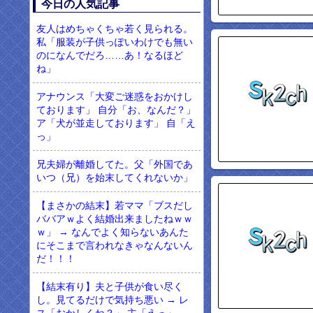
今日の人気記事
友人はめちゃくちゃ若く見られる。
私「服装が子供っぽいわけでも無い
のになんでだろ……あ！なるほど
ね」
アナウンス「大変ご迷惑をおかけし
ております」 自分「お、なんだ？」
ア「犬が並走しております」 自「え
っ」
兄夫婦が離婚してた。父「外国であ
いつ（兄）を始末してくれないか」
【まさかの結末】若ママ「ブスだし
ババアｗよく結婚出来ましたねｗｗ
ｗ」 → なんでよく知らないあんた
にそこまで言われなきゃなんないん
だ！！！
【結末有り】夫と子供が食い尽く
し。見てるだけで気持ち悪い → レ