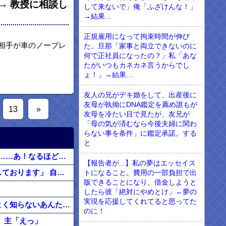
→ 教授に相談し
して来ないで」俺「ふざけんな！」
→結果…
正規雇用になって拘束時間が伸び
相手が車のノーブレ
た。旦那「家事と両立できないのに
何で正社員になったの？」私「あな
たがいつもカネカネ言うからでし
ょ！」→結果…
友人の兄がデキ婚をして、出産後に
友母が執拗にDNA鑑定を薦め誰もが
13
»
友母を冷たい目で見たが、友兄が
「母の気が済むなら今後夫婦に関わ
らない事を条件」に鑑定承諾。する
と
友人はめちゃくちゃ若く見られる。私「服装が子供っぽいわけでも無いのになんでだろ……あ！なるほどね」
【報告者が...】私の夢はエッセイス
アナウンス「大変ご迷惑をおかけしております」 自分「お、なんだ？」 ア「犬が並走しております」 自「えっ」
トになること。費用の一部負担で出
版できることになり、借金しようと
したら彼「絶対にやめとけ」←夢の
実現を応援してくれてると思ってた
【まさかの結末】若ママ「ブスだしババアｗよく結婚出来ましたねｗｗｗ」 → なんでよく知らないあんたにそこまで言われなきゃなんないんだ！！！
のに！
 主「えっ」