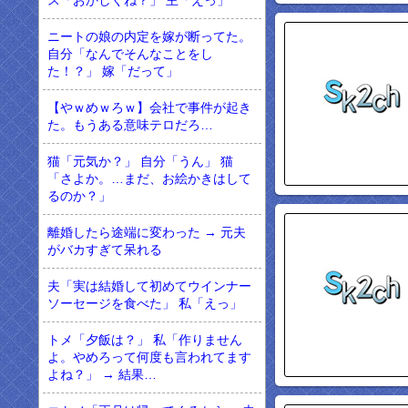
ス「おかしくね？」 主「えっ」
ニートの娘の内定を嫁が断ってた。
自分「なんでそんなことをし
た！？」 嫁「だって」
【やｗめｗろｗ】会社で事件が起き
た。もうある意味テロだろ…
猫「元気か？」 自分「うん」 猫
「さよか。…まだ、お絵かきはして
るのか？」
離婚したら途端に変わった → 元夫
がバカすぎて呆れる
夫「実は結婚して初めてウインナー
ソーセージを食べた」 私「えっ」
トメ「夕飯は？」 私「作りません
よ。やめろって何度も言われてます
よね？」 → 結果…