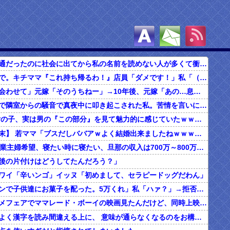
高校までは普通だったのに社会に出てから私の名前を読めない人が多くて衝撃だった。上司にはDQNネームとまで言われてショック…
食べ放題の店で。キチママ『これ持ち帰るわ！』店員「ダメです！」私「（セコママだ！）」キチ『食べ放題だし持ち帰っても一緒よ！』 → すると突然...
俺「子どもに会わせて」元嫁「そのうちねー」→10年後、元嫁「あの…息子が…」
ボロアパートで隣室からの騒音で真夜中に叩き起こされた私。苦情を言いに行くと、DQNがビクビク震えながら一言ｗｗｗ
【マジか】 女の子、実は男の『この部分』を見て魅力的に感じていたｗｗｗｗｗｗｗｗ
【まさかの結末】 若ママ「ブスだしババアｗよく結婚出来ましたねｗｗｗ」 → なんでよく知らないあんたにそこまで言われなきゃなんないんだ！！！
20代の子「専業主婦希望、寝たい時に寝たい、旦那の収入は700万～800万ぐらい。友達とランチ、ヨガ、エステ」→結果…
後の片付けはどうしてたんだろう？」
ワイ「辛いンゴ」イッヌ「初めまして、セラピードッグだわん」
夫「ハロウィンで子供達にお菓子を配った。5万くれ」私「ハァ？」→拒否したら離婚しようと言われ...
昔、東映アニメフェアでママレード・ボーイの映画見たんだけど、同時上映がスラムダンクとドラゴンボールだったんだよな。
うちの旦那、よく漢字を読み間違える上に、 意味が通らなくなるのをお構いなしにそのまま無理やり読もうとする。