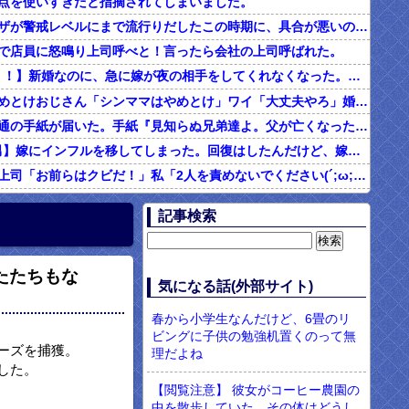
点を使いすぎだと指摘されてしまいました。
インフルエンザが警戒レベルにまで流行りだしたこの時期に、具合が悪いのに頑なに病院に行こうとしない同居の義姉。
で店員に怒鳴り上司呼べと！言ったら会社の上司呼ばれた。
2/2【ダメ男！！】新婚なのに、急に嫁が夜の相手をしてくれなくなった。その代わり口ではしてくれるんだけど…仕事もちょくちょく休んでるみたいだし。これって真っ黒？？→結果…
シンママはやめとけおじさん「シンママはやめとけ」ワイ「大丈夫やろ」婚姻届け提出⇒結果！！
父の他界後１通の手紙が届いた。手紙『見知らぬ兄弟達よ。父が亡くなったそうだが我々は二千万ほどだけ貰えたら後は遺産は一切いらない。だからくれ』 → なんと…
4/4【言い訳男】嫁にインフルを移してしまった。回復はしたんだけど、嫁「こっちは病み上がりでフラフラしてるのにあんたはTV見て。手伝う気はないわけ？」→そりゃない事もないけど
社内フリン。上司「お前らはクビだ！」私「2人を責めないでください(´;ω;｀)私さえいなければいいんです」 みんな「！？」 → 狙い通りだった・・・
む味だけどなんのお茶？」彼「ちっ！」私「」
記事検索
【ネット騒然】惨殺されたタワマン頂き女子のこの動画、すげえええええｗｗｗｗｗｗｗｗｗｗｗ
899 食べた量を張り合ってくる
たたちもな
男「ソーセージを切って料理する彼女に冷めた。それじゃあ旨みが全部流れるじゃん・・・」
気になる話(外部サイト)
現役のヤクサ"が5chに降臨 → 衝撃の暴露を開始・・・！！！
春から小学生なんだけど、6畳のリ
ビングに子供の勉強机置くのって無
ーズを捕獲。
理だよね
した。
【閲覧注意】 彼女がコーヒー農園の
中を散歩していた。その体はどうし