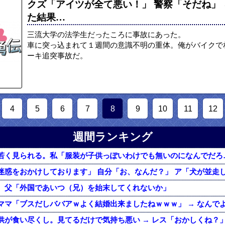
クズ「アイツが全て悪い！」 警察「そだね」 
た結果…
三流大学の法学生だったころに事故にあった。
車に突っ込まれて１週間の意識不明の重体。俺がバイクで
ーキ追突事故だ。
4
5
6
7
8
9
10
11
12
週間ランキング
。父「外国であいつ（兄）を始末してくれないか」
供が食い尽くし。見てるだけで気持ち悪い → レス「おかしくね？」