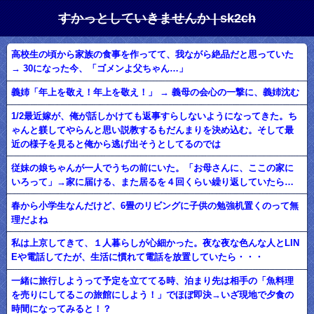
すかっとしていきませんか | sk2ch
高校生の頃から家族の食事を作ってて、我ながら絶品だと思っていた
→ 30になった今、「ゴメンよ父ちゃん…」
義姉「年上を敬え！年上を敬え！」 → 義母の会心の一撃に、義姉沈む
1/2最近嫁が、俺が話しかけても返事すらしないようになってきた。ち
ゃんと躾してやらんと思い説教するもだんまりを決め込む。そして最
近の様子を見ると俺から逃げ出そうとしてるのでは
従妹の娘ちゃんが一人でうちの前にいた。「お母さんに、ここの家に
いろって」→家に届ける、また居るを４回くらい繰り返していたら…
春から小学生なんだけど、6畳のリビングに子供の勉強机置くのって無
理だよね
私は上京してきて、１人暮らしが心細かった。夜な夜な色んな人とLIN
Eや電話してたが、生活に慣れて電話を放置していたら・・・
一緒に旅行しようって予定を立ててる時、泊まり先は相手の「魚料理
を売りにしてるこの旅館にしよう！」でほぼ即決→いざ現地で夕食の
時間になってみると！？