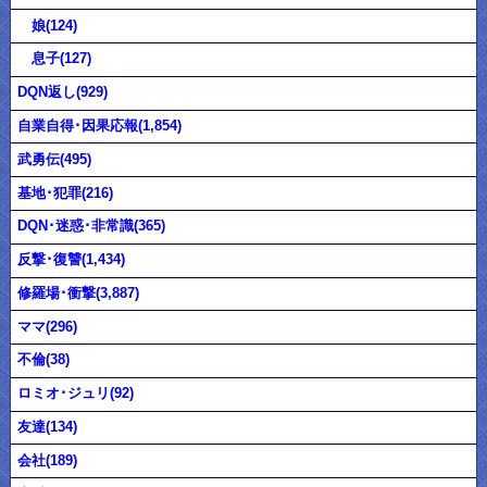
娘(124)
息子(127)
DQN返し(929)
自業自得･因果応報(1,854)
武勇伝(495)
基地･犯罪(216)
DQN･迷惑･非常識(365)
反撃･復讐(1,434)
修羅場･衝撃(3,887)
ママ(296)
不倫(38)
ロミオ･ジュリ(92)
友達(134)
会社(189)