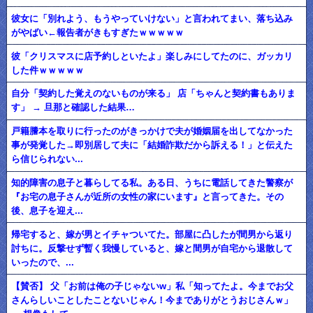
彼女に「別れよう、もうやっていけない」と言われてまい、落ち込み
がやばい←報告者がきもすぎたｗｗｗｗｗ
彼「クリスマスに店予約しといたよ」楽しみにしてたのに、ガッカリ
した件ｗｗｗｗｗ
自分「契約した覚えのないものが来る」 店「ちゃんと契約書もありま
す」 → 旦那と確認した結果…
戸籍謄本を取りに行ったのがきっかけで夫が婚姻届を出してなかった
事が発覚した→即別居して夫に「結婚詐欺だから訴える！」と伝えた
ら信じられない...
知的障害の息子と暮らしてる私。ある日、うちに電話してきた警察が
『お宅の息子さんが近所の女性の家にいます』と言ってきた。その
後、息子を迎え...
帰宅すると、嫁が男とイチャついてた。部屋に凸したが間男から返り
討ちに。反撃せず暫く我慢していると、嫁と間男が自宅から退散して
いったので、...
【賛否】 父「お前は俺の子じゃないw」私「知ってたよ。今までお父
さんらしいことしたことないじゃん！今までありがとうおじさんｗ」