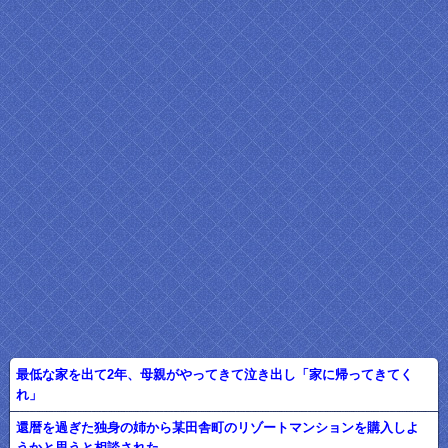
最低な家を出て2年、母親がやってきて泣き出し「家に帰ってきてく
れ」
還暦を過ぎた独身の姉から某田舎町のリゾートマンションを購入しよ
うかと思うと相談された