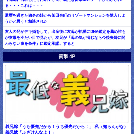
る・・・これは・・・
還暦を過ぎた独身の姉から某田舎町のリゾートマンションを購入しよ
うかと思うと相談された
友人の兄がデキ婚をして、出産後に友母が執拗にDNA鑑定を薦め誰も
が友母を冷たい目で見たが、友兄が「母の気が済むなら今後夫婦に関
わらない事を条件」に鑑定承諾。すると
衝撃 4P
義兄嫁「うち優先だから！うち優先だから！」 私（知らんがな）
義兄嫁「ふざけんなよ！」