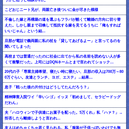
こどおじニート兄が、両親亡き後ついに金が尽きた模様
不倫した嫁と再構築の道を選ぶもフラバが酷くて離婚の方向に切り替
えた。しかし親まで召喚して抵抗する嫁を見てるうちに「俺もすれば
いいじゃん」という結...
旦那が電話で義両親に私の杖を「貸してあげるよー」と言ってるのを
聞いてしまった
高校までは普通だったのに社会に出てから私の名前を読めない人が多
くて衝撃だった。上司にはDQNネームとまで言われてショック…
20代の子「専業主婦希望、寝たい時に寝たい、旦那の収入は700万～80
0万ぐらい。友達とランチ、ヨガ、エステ」→結果…
息子「戦った後の片付けはどうしてたんだろう？」
精神障害入院ワイ「辛いンゴ」イッヌ「初めまして、セラピードッグ
だわん」
夫「ハロウィンで子供達にお菓子を配った。5万くれ」私「ハァ？」→
拒否したら離婚しようと言われ...
友人はめちゃくちゃ若く見られる。私「服装が子供っぽいわけでも無