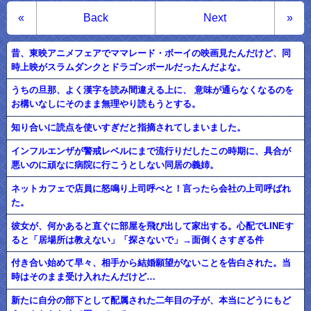
«
Back
Next
»
昔、東映アニメフェアでママレード・ボーイの映画見たんだけど、同
時上映がスラムダンクとドラゴンボールだったんだよな。
うちの旦那、よく漢字を読み間違える上に、 意味が通らなくなるのを
お構いなしにそのまま無理やり読もうとする。
知り合いに読点を使いすぎだと指摘されてしまいました。
インフルエンザが警戒レベルにまで流行りだしたこの時期に、具合が
悪いのに頑なに病院に行こうとしない同居の義姉。
ネットカフェで店員に怒鳴り上司呼べと！言ったら会社の上司呼ばれ
た。
彼女が、何かあると直ぐに部屋を飛び出して家出する。心配でLINEす
ると「居場所は教えない」「探さないで」→面倒くさすぎる件
付き合い始めて早々、相手から結婚願望がないことを告白された。当
時はそのまま受け入れたんだけど…
新たに自分の部下として配属された二年目の子が、本当にどうにもど