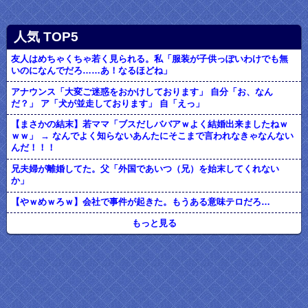
人気 TOP5
友人はめちゃくちゃ若く見られる。私「服装が子供っぽいわけでも無
いのになんでだろ……あ！なるほどね」
アナウンス「大変ご迷惑をおかけしております」 自分「お、なん
だ？」 ア「犬が並走しております」 自「えっ」
【まさかの結末】若ママ「ブスだしババアｗよく結婚出来ましたねｗ
ｗｗ」 → なんでよく知らないあんたにそこまで言われなきゃなんない
んだ！！！
兄夫婦が離婚してた。父「外国であいつ（兄）を始末してくれない
か」
【やｗめｗろｗ】会社で事件が起きた。もうある意味テロだろ…
もっと見る