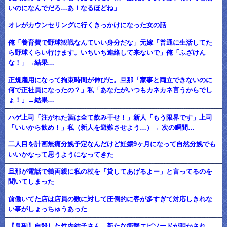
いのになんでだろ…あ！なるほどね」
オレがカウンセリングに行くきっかけになった女の話
俺「養育費で野球観戦なんていい身分だな」元嫁「普通に生活してた
ら野球くらい行けます。いちいち連絡して来ないで」俺「ふざけん
な！」→結果…
正規雇用になって拘束時間が伸びた。旦那「家事と両立できないのに
何で正社員になったの？」私「あなたがいつもカネカネ言うからでし
ょ！」→結果…
ハゲ上司「注がれた酒は全て飲み干せ！」新人「もう限界です」上司
「いいから飲め！」私（新人を避難させよう…）→ 次の瞬間…
二人目を計画無痛分娩予定なんだけど妊娠9ヶ月になって自然分娩でも
いいかなって思うようになってきた
旦那が電話で義両親に私の杖を「貸してあげるよー」と言ってるのを
聞いてしまった
前働いてた店は店員の数に対して圧倒的に客が多すぎて対応しきれな
い事がしょっちゅうあった
【鬼砲】自殺した竹内結子さん、新たな衝撃エピソードが明かされ