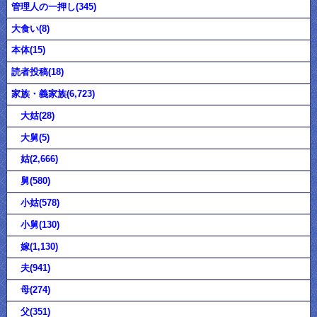
管理人の一押し(345)
大食い(8)
本体(15)
読者投稿(18)
家族・義家族(6,723)
大姑(28)
大舅(5)
姑(2,666)
舅(580)
小姑(578)
小舅(130)
嫁(1,130)
夫(941)
母(274)
父(351)