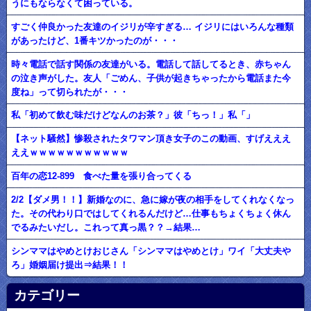
うにもならなくて困っている。
すごく仲良かった友達のイジリが辛すぎる… イジリにはいろんな種類
があったけど、1番キツかったのが・・・
時々電話で話す関係の友達がいる。電話して話してるとき、赤ちゃん
の泣き声がした。友人「ごめん、子供が起きちゃったから電話また今
度ね」って切られたが・・・
私「初めて飲む味だけどなんのお茶？」彼「ちっ！」私「」
【ネット騒然】惨殺されたタワマン頂き女子のこの動画、すげえええ
ええｗｗｗｗｗｗｗｗｗｗｗ
百年の恋12-899 食べた量を張り合ってくる
2/2【ダメ男！！】新婚なのに、急に嫁が夜の相手をしてくれなくなっ
た。その代わり口ではしてくれるんだけど…仕事もちょくちょく休ん
でるみたいだし。これって真っ黒？？→結果…
シンママはやめとけおじさん「シンママはやめとけ」ワイ「大丈夫や
ろ」婚姻届け提出⇒結果！！
カテゴリー