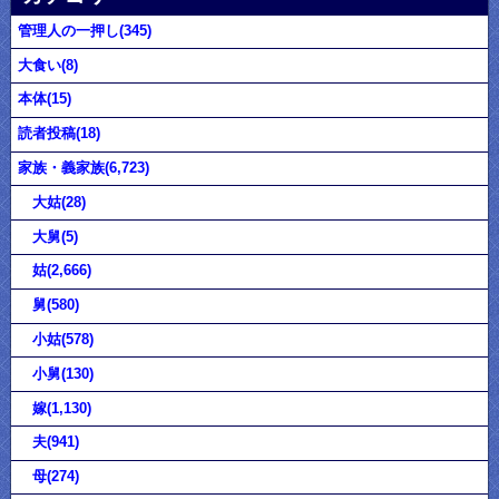
管理人の一押し(345)
大食い(8)
本体(15)
読者投稿(18)
家族・義家族(6,723)
大姑(28)
大舅(5)
姑(2,666)
舅(580)
小姑(578)
小舅(130)
嫁(1,130)
夫(941)
母(274)