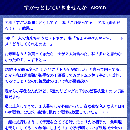
すかっとしていきませんか | sk2ch
アホ「すごい綺麗！どうして？」 私「これ使ってる」 アホ（盗んだ
ろ！） → 結果…
3歳「一人で出来ちゃうぜ（ドヤァ」 私「ちょｗやべぇｗｗｗ」 → ト
メ「どうしてくれるのよ！」
お寿司を３人前買ってきたら、夫が２人前食べた。私「多いと思わな
かったの？」→すると…
2/2息子が義兄宅へ行くたびに「トカゲが欲しい」と言って困ってる。
だから私は爬虫類が苦手なの！頑張ってカブトムシ飼う事だけは許し
てるでしょ！なのに義兄嫁のせいで私が悪者扱い
春から小学生なんだけど、6畳のリビングに子供の勉強机置くのって無
理だよね
私は上京してきて、１人暮らしが心細かった。夜な夜な色んな人とLIN
Eや電話してたが、生活に慣れて電話を放置していたら・・・
一緒に旅行しようって予定を立ててる時、泊まり先は相手の「魚料理
を売りにしてるこの旅館にしよう！」でほぼ即決→いざ現地で夕食の