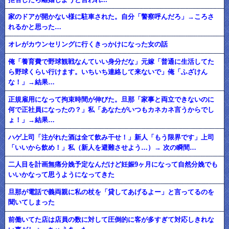
家のドアが開かない様に駐車された。自分「警察呼んだろ」→ころさ
れるかと思った…
オレがカウンセリングに行くきっかけになった女の話
俺「養育費で野球観戦なんていい身分だな」元嫁「普通に生活してた
ら野球くらい行けます。いちいち連絡して来ないで」俺「ふざけん
な！」→結果…
正規雇用になって拘束時間が伸びた。旦那「家事と両立できないのに
何で正社員になったの？」私「あなたがいつもカネカネ言うからでし
ょ！」→結果…
ハゲ上司「注がれた酒は全て飲み干せ！」新人「もう限界です」上司
「いいから飲め！」私（新人を避難させよう…）→ 次の瞬間…
二人目を計画無痛分娩予定なんだけど妊娠9ヶ月になって自然分娩でも
いいかなって思うようになってきた
旦那が電話で義両親に私の杖を「貸してあげるよー」と言ってるのを
聞いてしまった
前働いてた店は店員の数に対して圧倒的に客が多すぎて対応しきれな