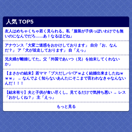
人気 TOP5
友人はめちゃくちゃ若く見られる。私「服装が子供っぽいわけでも無
いのになんでだろ……あ！なるほどね」
アナウンス「大変ご迷惑をおかけしております」 自分「お、なん
だ？」 ア「犬が並走しております」 自「えっ」
兄夫婦が離婚してた。父「外国であいつ（兄）を始末してくれない
か」
【まさかの結末】若ママ「ブスだしババアｗよく結婚出来ましたねｗ
ｗｗ」 → なんでよく知らないあんたにそこまで言われなきゃなんない
んだ！！！
【結末有り】夫と子供が食い尽くし。見てるだけで気持ち悪い → レス
「おかしくね？」 主「えっ」
もっと見る