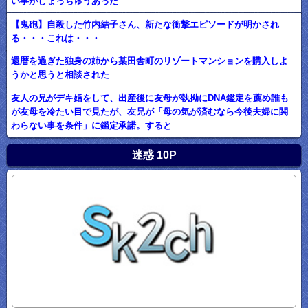
い事がしょっちゅうあった
【鬼砲】自殺した竹内結子さん、新たな衝撃エピソードが明かされ
る・・・これは・・・
還暦を過ぎた独身の姉から某田舎町のリゾートマンションを購入しよ
うかと思うと相談された
友人の兄がデキ婚をして、出産後に友母が執拗にDNA鑑定を薦め誰も
が友母を冷たい目で見たが、友兄が「母の気が済むなら今後夫婦に関
わらない事を条件」に鑑定承諾。すると
迷惑 10P