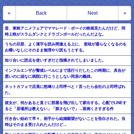
«
Back
Next
»
昔、東映アニメフェアでママレード・ボーイの映画見たんだけど、同
時上映がスラムダンクとドラゴンボールだったんだよな。
うちの旦那、よく漢字を読み間違える上に、 意味が通らなくなるのを
お構いなしにそのまま無理やり読もうとする。
知り合いに読点を使いすぎだと指摘されてしまいました。
インフルエンザが警戒レベルにまで流行りだしたこの時期に、具合が
悪いのに頑なに病院に行こうとしない同居の義姉。
ネットカフェで店員に怒鳴り上司呼べと！言ったら会社の上司呼ばれ
た。
彼女が、何かあると直ぐに部屋を飛び出して家出する。心配でLINEす
ると「居場所は教えない」「探さないで」→面倒くさすぎる件
付き合い始めて早々、相手から結婚願望がないことを告白された。当
時はそのまま受け入れたんだけど…