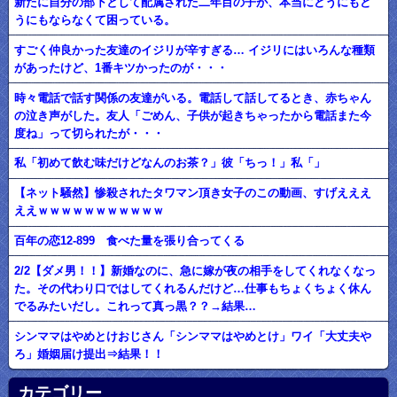
新たに自分の部下として配属された二年目の子が、本当にどうにもど
うにもならなくて困っている。
すごく仲良かった友達のイジリが辛すぎる… イジリにはいろんな種類
があったけど、1番キツかったのが・・・
時々電話で話す関係の友達がいる。電話して話してるとき、赤ちゃん
の泣き声がした。友人「ごめん、子供が起きちゃったから電話また今
度ね」って切られたが・・・
私「初めて飲む味だけどなんのお茶？」彼「ちっ！」私「」
【ネット騒然】惨殺されたタワマン頂き女子のこの動画、すげえええ
ええｗｗｗｗｗｗｗｗｗｗｗ
百年の恋12-899 食べた量を張り合ってくる
2/2【ダメ男！！】新婚なのに、急に嫁が夜の相手をしてくれなくなっ
た。その代わり口ではしてくれるんだけど…仕事もちょくちょく休ん
でるみたいだし。これって真っ黒？？→結果…
シンママはやめとけおじさん「シンママはやめとけ」ワイ「大丈夫や
ろ」婚姻届け提出⇒結果！！
カテゴリー