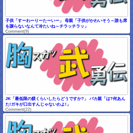
子供「すーわーりーたーいー」 母親「子供がかわいそう～誰も席
を譲らないなんて冷たいね～チラッチラッ」
Comment(9)
JK「最低限の躾くらいしたらどうですか?」 バカ親「は?何あん
た!ガキが口出すんじゃないわよ!」
Comment(22)