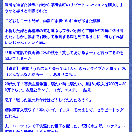
還暦を過ぎた独身の姉から某田舎町のリゾートマンションを購入しよ
うかと思うと相談された
こどおじニート兄が、両親亡き後ついに金が尽きた模様
不倫した嫁と再構築の道を選ぶもフラバが酷くて離婚の方向に切り替
えた。しかし親まで召喚して抵抗する嫁を見てるうちに「俺もすれば
いいじゃん」という結...
旦那が電話で義両親に私の杖を「貸してあげるよー」と言ってるのを
聞いてしまった
【逃走】 先輩「うちの兄と会ってほしい、きっとタイプだと思う」 私
（どんな人なんだろー） → あまりにも…
20代の子「専業主婦希望、寝たい時に寝たい、旦那の収入は700万～80
0万ぐらい。友達とランチ、ヨガ、エステ」→結果…
息子「戦った後の片付けはどうしてたんだろう？」
精神障害入院ワイ「辛いンゴ」イッヌ「初めまして、セラピードッグ
だわん」
夫「ハロウィンで子供達にお菓子を配った。5万くれ」私「ハァ？」→
拒否したら離婚しようと言われ...