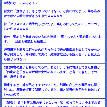
時間になってみると！？
彼女に「別れよう、もうやっていけない」と言われてまい、落ち込み
がやばい←報告者がきもすぎたｗｗｗｗｗ
彼「クリスマスに店予約しといたよ」楽しみにしてたのに、ガッカリ
した件ｗｗｗｗｗ
自分「契約した覚えのないものが来る」 店「ちゃんと契約書もありま
す」 → 旦那と確認した結果…
戸籍謄本を取りに行ったのがきっかけで夫が婚姻届を出してなかった
事が発覚した→即別居して夫に「結婚詐欺だから訴える！」と伝えた
ら信じられない...
知的障害の息子と暮らしてる私。ある日、うちに電話してきた警察が
『お宅の息子さんが近所の女性の家にいます』と言ってきた。その
後、息子を迎え...
帰宅すると、嫁が男とイチャついてた。部屋に凸したが間男から返り
討ちに。反撃せず暫く我慢していると、嫁と間男が自宅から退散して
いったので、...
【賛否】 父「お前は俺の子じゃないw」私「知ってたよ。今までお父