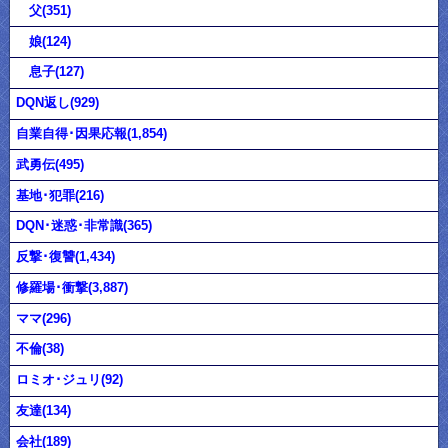
父(351)
娘(124)
息子(127)
DQN返し(929)
自業自得･因果応報(1,854)
武勇伝(495)
基地･犯罪(216)
DQN･迷惑･非常識(365)
反撃･復讐(1,434)
修羅場･衝撃(3,887)
ママ(296)
不倫(38)
ロミオ･ジュリ(92)
友達(134)
会社(189)