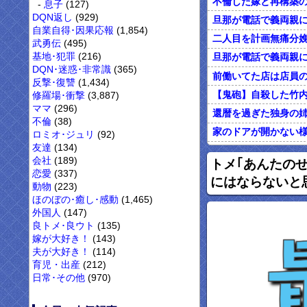
息子
(127)
DQN返し
(929)
自業自得･因果応報
(1,854)
武勇伝
(495)
基地･犯罪
(216)
DQN･迷惑･非常識
(365)
反撃･復讐
(1,434)
修羅場･衝撃
(3,887)
ママ
(296)
不倫
(38)
ロミオ･ジュリ
(92)
友達
(134)
オレがカウンセリン
会社
(189)
トメ｢あんたの
恋愛
(337)
にはならないと
動物
(223)
ほのぼの･癒し･感動
(1,465)
外国人
(147)
良トメ･良ウト
(135)
嫁が大好き！
(143)
夫が大好き！
(114)
育児・出産
(212)
日常･その他
(970)