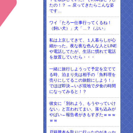
たの！？ → 戻ってきたらこんな姿
です…
ワイ「たろー仕事行ってくるね！
（飼い犬）」犬「…？（ぷい」
私は上京してきて、１人暮らしが心
細かった。夜な夜な色んな人とLINE
や電話してたが、生活に慣れて電話
を放置していたら・・・
一緒に旅行しようって予定を立てて
る時、泊まり先は相手の「魚料理を
売りにしてるこの旅館にしよう！」
でほぼ即決→いざ現地で夕食の時間
になってみると！？
彼女に「別れよう、もうやっていけ
ない」と言われてまい、落ち込みが
やばい←報告者がきもすぎたｗｗｗ
ｗｗ
戸籍謄本を取りに行ったのがきっか