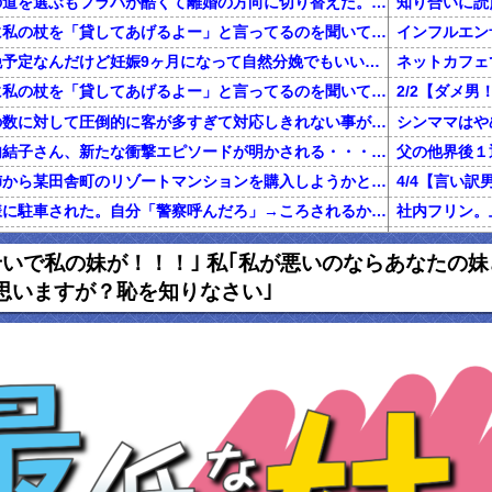
不倫した嫁と再構築の道を選ぶもフラバが酷くて離婚の方向に切り替えた。しかし親まで召喚して抵抗する嫁を見てるうちに「俺もすればいいじゃん」という結...
知り合いに読
旦那が電話で義両親に私の杖を「貸してあげるよー」と言ってるのを聞いてしまった
二人目を計画無痛分娩予定なんだけど妊娠9ヶ月になって自然分娩でもいいかなって思うようになってきた
ネットカフェ
旦那が電話で義両親に私の杖を「貸してあげるよー」と言ってるのを聞いてしまった
前働いてた店は店員の数に対して圧倒的に客が多すぎて対応しきれない事がしょっちゅうあった
【鬼砲】自殺した竹内結子さん、新たな衝撃エピソードが明かされる・・・これは・・・
還暦を過ぎた独身の姉から某田舎町のリゾートマンションを購入しようかと思うと相談された
家のドアが開かない様に駐車された。自分「警察呼んだろ」→ころされるかと思った…
グに行くきっかけになった女の話
私「初めて飲
せいで私の妹が！！！｣ 私｢私が悪いのならあなたの
俺「養育費で野球観戦なんていい身分だな」元嫁「普通に生活してたら野球くらい行けます。いちいち連絡して来ないで」俺「ふざけんな！」→結果…
思いますが？恥を知りなさい｣
正規雇用になって拘束時間が伸びた。旦那「家事と両立できないのに何で正社員になったの？」私「あなたがいつもカネカネ言うからでしょ！」→結果…
百年の恋12-
ハゲ上司「注がれた酒は全て飲み干せ！」新人「もう限界です」上司「いいから飲め！」私（新人を避難させよう…）→ 次の瞬間…
女性3人の部署に男性社員が配属。女性社員「この日は生理だから休みっと」 → 男性社員が爆発
【マジかよ】
友人の兄がデキ婚をして、出産後に友母が執拗にDNA鑑定を薦め誰もが友母を冷たい目で見たが、友兄が「母の気が済むなら今後夫婦に関わらない事を条件」に鑑定承諾。すると
【報告者が...】私の夢はエッセイストになること。費用の一部負担で出版できることになり、借金しようとしたら彼「絶対にやめとけ」←夢の実現を応援してくれてると思ってたのに！
出産から1ヶ月くらいたって退院し、娘の顔を見に行くと顔が違う。姑「あ、赤ちゃんなんて顔が変わるものよ」旦那「そ、そうそう」→なんと真相は・・・
妻が置手紙を残し失踪、農業経営に必要な数千万円を持ち逃げし、妻の両親に事情を説明。失踪から1週間後に妻の両親と話し合い中妻帰宅。妻の車がｱｳﾃﾞｨになり肌ﾂﾔﾂﾔ。すると