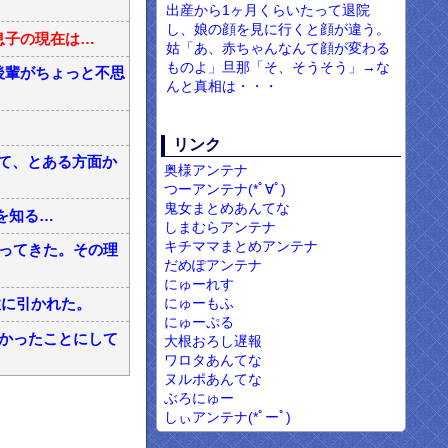
出産から1ヶ月くらいたって退院
し、娘の顔を見に行くと顔が違う。
息子の現在は…
姑「あ、赤ちゃんなんて顔が変わる
ものよ」旦那「そ、そうそう」→な
後輩がちょっと不思
んと真相は・・・
リンク
て、とある方面か
奥様アンテナ
つーアンテナ(*ﾟ∀ﾟ)
鬼女まとめあんてな
を知る…
しまむらアンテナ
キチママまとめアンテナ
断ってきた。その理
だめぽアンテナ
にゅーれす
にゅーもふ
性に引かれた。
にゅーぷる
なかったことにして
大根おろし遅報
ワロタあんてな
ヌルポあんてな
ぶろにゅー
しぃアンテナ(*ﾟーﾟ)