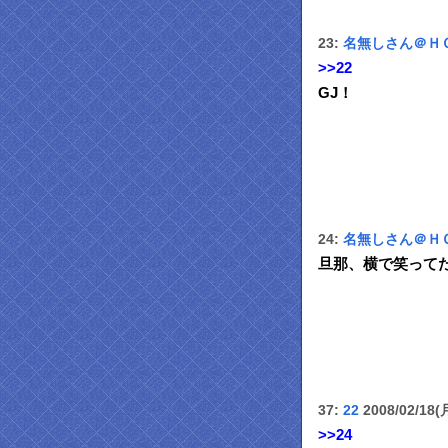
23:
名無しさん＠Ｈ
>>22
GJ！
24:
名無しさん＠Ｈ
旦那、横で笑って
37:
22
2008/02/18(月
>>24