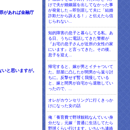
けで夫が婚姻届を出してなかった事
が発覚した→即別居して夫に「結婚
罪があれば金融庁
詐欺だから訴える！」と伝えたら信
じられない...
知的障害の息子と暮らしてる私。あ
る日、うちに電話してきた警察が
『お宅の息子さんが近所の女性の家
にいます』と言ってきた。その後、
息子を迎え...
帰宅すると、嫁が男とイチャついて
ないと思いますが。
た。部屋に凸したが間男から返り討
ちに。反撃せず暫く我慢している
と、嫁と間男が自宅から退散してい
ったので、...
オレがカウンセリングに行くきっか
けになった女の話
俺「養育費で野球観戦なんていい身
分だな」元嫁「普通に生活してたら
野球くらい行けます。いちいち連絡