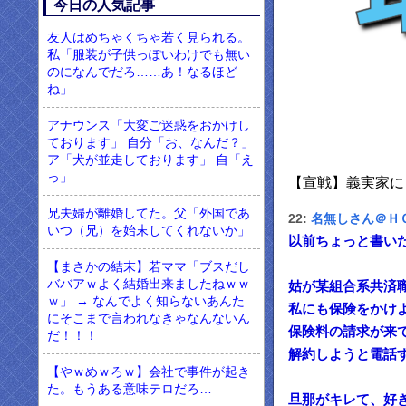
今日の人気記事
友人はめちゃくちゃ若く見られる。
私「服装が子供っぽいわけでも無い
のになんでだろ……あ！なるほど
ね」
アナウンス「大変ご迷惑をおかけし
ております」 自分「お、なんだ？」
ア「犬が並走しております」 自「え
っ」
【宣戦】義実家に
兄夫婦が離婚してた。父「外国であ
22:
名無しさん＠Ｈ
いつ（兄）を始末してくれないか」
以前ちょっと書い
【まさかの結末】若ママ「ブスだし
ババアｗよく結婚出来ましたねｗｗ
姑が某組合系共済職
ｗ」 → なんでよく知らないあんた
私にも保険をかけ
にそこまで言われなきゃなんないん
保険料の請求が来
だ！！！
解約しようと電話
【やｗめｗろｗ】会社で事件が起き
た。もうある意味テロだろ…
旦那がキレて、好