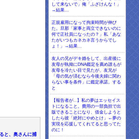
して来ないで」俺「ふざけんな！」
→結果…
正規雇用になって拘束時間が伸び
た。旦那「家事と両立できないのに
何で正社員になったの？」私「あな
たがいつもカネカネ言うからでし
ょ！」→結果…
友人の兄がデキ婚をして、出産後に
友母が執拗にDNA鑑定を薦め誰もが
友母を冷たい目で見たが、友兄が
「母の気が済むなら今後夫婦に関わ
らない事を条件」に鑑定承諾。する
と
【報告者が...】私の夢はエッセイス
トになること。費用の一部負担で出
版できることになり、借金しようと
したら彼「絶対にやめとけ」←夢の
実現を応援してくれてると思ってた
のに！
出ると、奥さんに捕