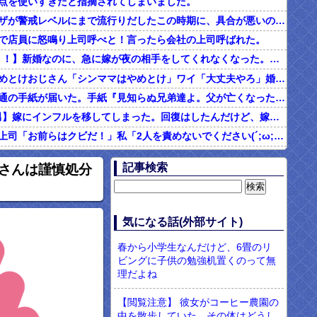
点を使いすぎだと指摘されてしまいました。
インフルエンザが警戒レベルにまで流行りだしたこの時期に、具合が悪いのに頑なに病院に行こうとしない同居の義姉。
で店員に怒鳴り上司呼べと！言ったら会社の上司呼ばれた。
2/2【ダメ男！！】新婚なのに、急に嫁が夜の相手をしてくれなくなった。その代わり口ではしてくれるんだけど…仕事もちょくちょく休んでるみたいだし。これって真っ黒？？→結果…
シンママはやめとけおじさん「シンママはやめとけ」ワイ「大丈夫やろ」婚姻届け提出⇒結果！！
父の他界後１通の手紙が届いた。手紙『見知らぬ兄弟達よ。父が亡くなったそうだが我々は二千万ほどだけ貰えたら後は遺産は一切いらない。だからくれ』 → なんと…
4/4【言い訳男】嫁にインフルを移してしまった。回復はしたんだけど、嫁「こっちは病み上がりでフラフラしてるのにあんたはTV見て。手伝う気はないわけ？」→そりゃない事もないけど
社内フリン。上司「お前らはクビだ！」私「2人を責めないでください(´;ω;｀)私さえいなければいいんです」 みんな「！？」 → 狙い通りだった・・・
む味だけどなんのお茶？」彼「ちっ！」私「」
記事検索
妹さんは謹慎処分
【ネット騒然】惨殺されたタワマン頂き女子のこの動画、すげえええええｗｗｗｗｗｗｗｗｗｗｗ
899 食べた量を張り合ってくる
男「ソーセージを切って料理する彼女に冷めた。それじゃあ旨みが全部流れるじゃん・・・」
気になる話(外部サイト)
現役のヤクサ"が5chに降臨 → 衝撃の暴露を開始・・・！！！
春から小学生なんだけど、6畳のリ
ビングに子供の勉強机置くのって無
理だよね
【閲覧注意】 彼女がコーヒー農園の
中を散歩していた。その体はどうし