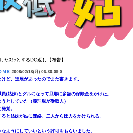
したｽｶｯとするDQ返し【布告】
ＯＭＥ
2008/02/18(月) 06:30:09 0
たけど、進展があったのでまた書きます。
員(姑妹)とグルになって旦那に多額の保険金をかけた。
ようとしていた（義理親が受取人）
て発覚。
すると姑妹が姑に連絡。二人から圧力をかけられる。
きなようにしていいという許可をもらいました。