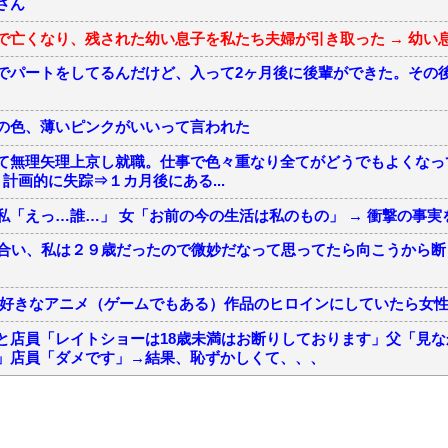
さん
で亡くなり、残された幼い息子を私たち夫婦が引き取った → 幼い
でパートをしてるんだけど、入って2ヶ月後に後輩ができた。その
の色、薄いピンクがいいって言われた
て無理矢理上京し就職。仕事で色々重なり全てがどうでもよくなっ
計画的に失踪⇒１カ月後にある...
私「えっ…誰…」 女「お前の今の生活は私のもの」 → 衝撃の事実
見合い、私は２９歳だったので微妙だなって思ってたら向こうから
ンを好きなアニメ（ゲームでもある）作品のヒロインにしていたら女
と店員「レイトショーは18歳未満はお断りしております」父「見
」店員「ダメです」→結果、恥ずかしくて、、、