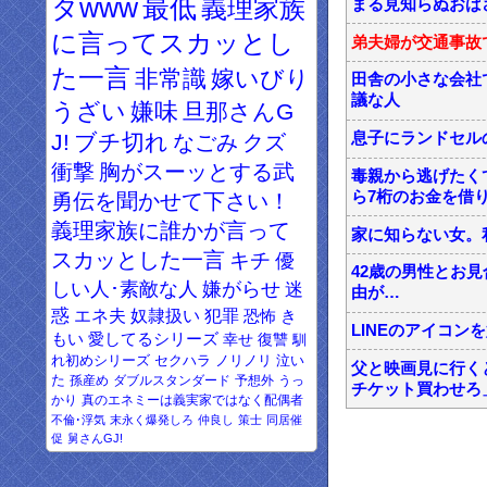
タwww
最低
義理家族
まる見知らぬおば
に言ってスカッとし
弟夫婦が交通事故
た一言
非常識
嫁いびり
田舎の小さな会社
議な人
うざい
嫌味
旦那さんG
J!
ブチ切れ
息子にランドセル
なごみ
クズ
衝撃
胸がスーッとする武
毒親から逃げたく
ら7桁のお金を借り
勇伝を聞かせて下さい！
義理家族に誰かが言って
家に知らない女。
スカッとした一言
キチ
優
42歳の男性とお
しい人･素敵な人
嫌がらせ
迷
由が…
惑
エネ夫
奴隷扱い
犯罪
恐怖
き
LINEのアイコ
もい
愛してるシリーズ
幸せ
復讐
馴
れ初めシリーズ
セクハラ
ノリノリ
泣い
父と映画見に行く
た
孫産め
ダブルスタンダード
予想外
うっ
チケット買わせろ
かり
真のエネミーは義実家ではなく配偶者
不倫･浮気
末永く爆発しろ
仲良し
策士
同居催
促
舅さんGJ!