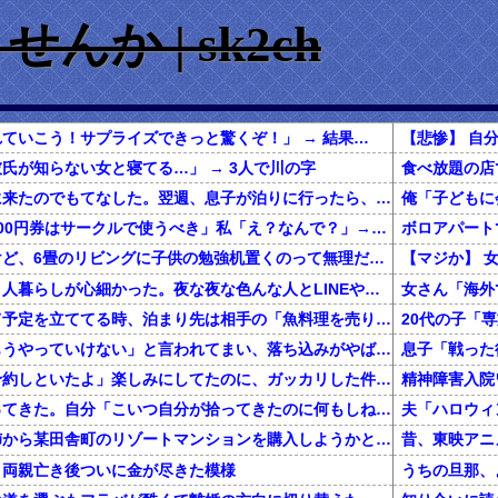
か | sk2ch
ていこう！サプライズできっと驚くぞ！」 → 結果…
氏が知らない女と寝てる…」 → 3人で川の字
息子の友人が泊まりに来たのでもてなした。翌週、息子が泊りに行ったら、４０００円近く請求されて…
同期「先輩に貰った500円券はサークルで使うべき」私「え？なんで？」→結果…
春から小学生なんだけど、6畳のリビングに子供の勉強机置くのって無理だよね
私は上京してきて、１人暮らしが心細かった。夜な夜な色んな人とLINEや電話してたが、生活に慣れて電話を放置していたら・・・
一緒に旅行しようって予定を立ててる時、泊まり先は相手の「魚料理を売りにしてるこの旅館にしよう！」でほぼ即決→いざ現地で夕食の時間になってみると！？
彼女に「別れよう、もうやっていけない」と言われてまい、落ち込みがやばい←報告者がきもすぎたｗｗｗｗｗ
息子「戦った
彼「クリスマスに店予約しといたよ」楽しみにしてたのに、ガッカリした件ｗｗｗｗｗ
精神障害入院
【ゴミ】彼女が猫拾ってきた。自分「こいつ自分が拾ってきたのに何もしねーな」 → 拾ってきたんじゃなかった…
還暦を過ぎた独身の姉から某田舎町のリゾートマンションを購入しようかと思うと相談された
、両親亡き後ついに金が尽きた模様