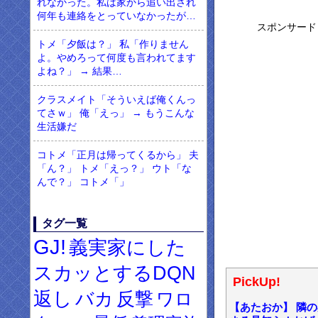
れなかった。私は家から追い出され
何年も連絡をとっていなかったが…
スポンサード
トメ「夕飯は？」 私「作りません
よ。やめろって何度も言われてます
よね？」 → 結果…
クラスメイト「そういえば俺くんっ
てさｗ」 俺「えっ」 → もうこんな
生活嫌だ
コトメ「正月は帰ってくるから」 夫
「ん？」 トメ「えっ？」 ウト「な
んで？」 コトメ「」
タグ一覧
GJ!
義実家にした
スカッとするDQN
PickUp!
返し
バカ
反撃
ワロ
【あたおか】 隣