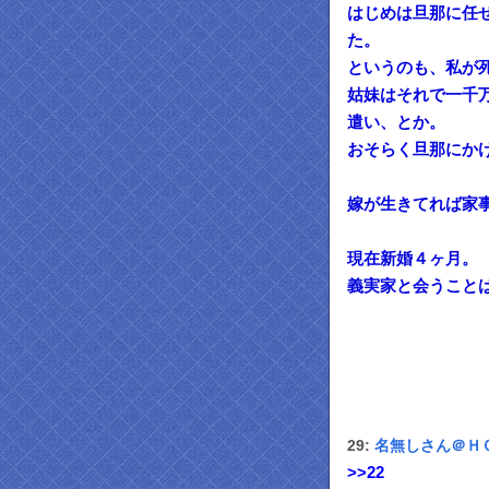
はじめは旦那に任
た。
というのも、私が
姑妹はそれで一千
遣い、とか。
おそらく旦那にか
嫁が生きてれば家
現在新婚４ヶ月。
義実家と会うこと
29:
名無しさん＠Ｈ
>>22