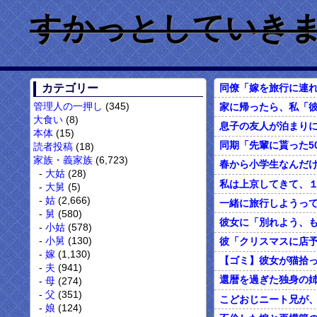
すかっとしていきません
同僚「嫁を旅行に連れ
カテゴリー
管理人の一押し
(345)
家に帰ったら、私「彼
大食い
(8)
本体
(15)
読者投稿
(18)
家族・義家族
(6,723)
大姑
(28)
大舅
(5)
姑
(2,666)
舅
(580)
小姑
(578)
小舅
(130)
嫁
(1,130)
夫
(941)
母
(274)
父
(351)
こどおじニート兄が
娘
(124)