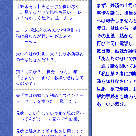
まず、共済の上司
【結末有り】夫と子供が食い尽く
し。見てるだけで気持ち悪い → レ
事情を話し、担当
ス「おかしくね？」 主「えっ」
へは報告しませんと
翌日、姑妹から「
コトメ｢私以外のみんなが頑張って
その直後、姑から
私は楽ちんが夢｣ → ざまぁｗ－－－
－－ｗｗｗ
再び上司に電話し
数日後、姑妹が謹慎
夫の不妊が判明。夫「じゃあ前妻と
「あんたのせいで
の子は何なんだ！？」
一通り話を聞いて
猫「元気か？」 自分「うん」 猫
「私は第３者に判
「さよか。…まだ、お絵かきはして
恥を知りなさい」
るのか？」
旦那、横で爆笑。
夫「実は結婚して初めてウインナー
解約手続きも終わ
ソーセージを食べた」 私「えっ」
あーいい気分。
兄嫁「いい年していつまで親の脛か
じってんだよ」 → 家をでた結果…
兄嫁に騙されて誰も私を信用してく