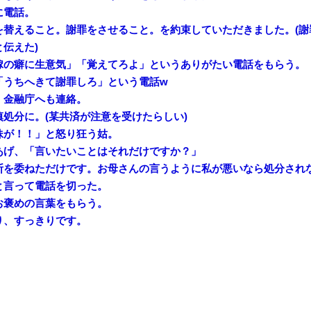
に電話。
を替えること。謝罪をさせること。を約束していただきました。(謝
伝えた)
嫁の癖に生意気」「覚えてろよ」というありがたい電話をもらう。
「うちへきて謝罪しろ」という電話w
、金融庁へも連絡。
処分に。(某共済が注意を受けたらしい)
妹が！！」と怒り狂う姑。
あげ、「言いたいことはそれだけですか？」
断を委ねただけです。お母さんの言うように私が悪いなら処分され
と言って電話を切った。
お褒めの言葉をもらう。
り、すっきりです。