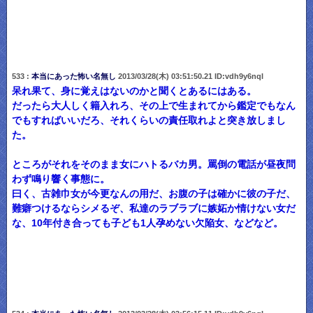
533 :
本当にあった怖い名無し
2013/03/28(木) 03:51:50.21 ID:vdh9y6nqI
呆れ果て、身に覚えはないのかと聞くとあるにはある。
だったら大人しく籍入れろ、その上で生まれてから鑑定でもなん
でもすればいいだろ、それくらいの責任取れよと突き放しまし
た。
ところがそれをそのまま女にハトるバカ男。罵倒の電話が昼夜問
わず鳴り響く事態に。
曰く、古雑巾女が今更なんの用だ、お腹の子は確かに彼の子だ、
難癖つけるならシメるぞ、私達のラブラブに嫉妬か情けない女だ
な、10年付き合っても子ども1人孕めない欠陥女、などなど。