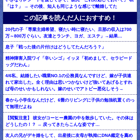
「は？」 → その後、知人も同じような感じで離婚してた
この記事を読んだ人におすすめ！
20代の子「専業主婦希望、寝たい時に寝たい、旦那の収入は700
万～800万ぐらい。友達とランチ、ヨガ、エステ」→結果…
息子「戦った後の片付けはどうしてたんだろう？」
精神障害入院ワイ「辛いンゴ」イッヌ「初めまして、セラピード
ッグだわん」
4/6私、結婚したい職業NO.1の公務員なんですけど、嫁が子供連
れて家出した。全く理由は思いつかないけど強いてあげるとすれ
ば母のせいかもしれない。嫁のせいでアトピー悪化しそう→
春から小学生なんだけど、6畳のリビングに子供の勉強机置くのっ
て無理だよね
【閲覧注意】 彼女がコーヒー農園の中を散歩していた。その体は
どうしたの！？ → 戻ってきたらこんな姿です…
友人の兄がデキ婚をして、出産後に友母が執拗にDNA鑑定を薦め