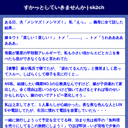
すかっとしていきませんか | sk2ch
ある日、夫「メシマズ！メシマズ！」 私「えっ」 → 義母に全て話した
結果…
嫁＆ウト「楽しい！楽しい！」 トメ「………」 → トメ「うわああああ
あああ」
母親が重度の甲殻類アレルギーで、私も小さい頃からエビとカニを食
べたら息ができなくなると言われてた
【衝撃】 嫁が風呂で寝てたが、「疲れてるんだな」と微笑ましく思っ
てスルー。しばらくして様子を見に行くと…
4/6私、結婚したい職業NO.1の公務員なんですけど、嫁が子供連れて家
出した。全く理由は思いつかないけど強いてあげるとすれば母のせい
かもしれない。嫁のせいでアトピー悪化しそう→
私は上京してきて、１人暮らしが心細かった。夜な夜な色んな人とLIN
Eや電話してたが、生活に慣れて電話を放置していたら・・・
一緒に旅行しようって予定を立ててる時、泊まり先は相手の「魚料理
を売りにしてるこの旅館にしよう！」でほぼ即決→いざ現地で夕食の