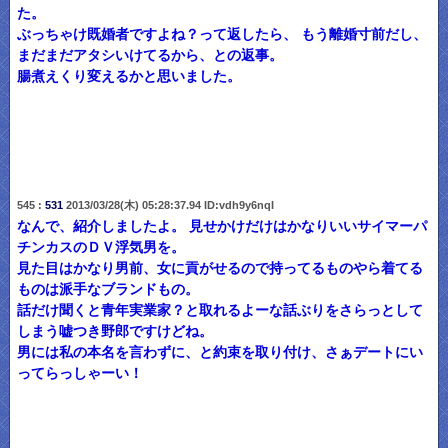
た。
ぶっちゃけ既婚者ですよね？って返したら、 もう離婚寸前だし、
まだまだアタシいけてるから、との返事。
腸煮えくり変えるかと思いました。
545 :
531
2013/03/28(木) 05:28:37.94 ID:vdh9y6nqI
なんで、紹介しましたよ。 見せかけだけはかなりいいサイマーパ
チンカスのＤＶ浮気男を。
見た目はかなり男前、女に貢がせるので持ってるものやら着てる
ものは派手なブランドもの。
話だけ聞くと青年実業家？と取れるよーな話ぶりをさらっとして
しまう嘘つき野郎ですけどね。
男には私の本名を言わずに、と約束を取り付け、さぁデートにい
ってらっしゃーい！