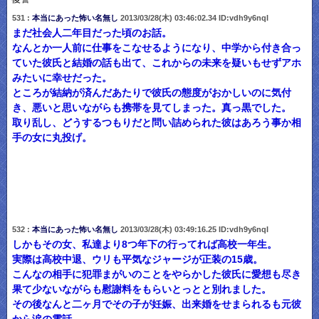
531 :
本当にあった怖い名無し
2013/03/28(木) 03:46:02.34 ID:vdh9y6nqI
まだ社会人二年目だった頃のお話。
なんとか一人前に仕事をこなせるようになり、中学から付き合っ
ていた彼氏と結婚の話も出て、これからの未来を疑いもせずアホ
みたいに幸せだった。
ところが結納が済んだあたりで彼氏の態度がおかしいのに気付
き、悪いと思いながらも携帯を見てしまった。真っ黒でした。
取り乱し、どうするつもりだと問い詰められた彼はあろう事か相
手の女に丸投げ。
532 :
本当にあった怖い名無し
2013/03/28(木) 03:49:16.25 ID:vdh9y6nqI
しかもその女、私達より8つ年下の行ってれば高校一年生。
実際は高校中退、ウリも平気なジャージが正装の15歳。
こんなの相手に犯罪まがいのことをやらかした彼氏に愛想も尽き
果て少ないながらも慰謝料をもらいとっとと別れました。
その後なんと二ヶ月でその子が妊娠、出来婚をせまられるも元彼