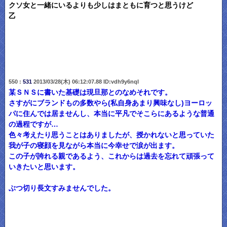
クソ女と一緒にいるよりも少しはまともに育つと思うけど
乙
550 :
531
2013/03/28(木) 06:12:07.88 ID:vdh9y6nqI
某ＳＮＳに書いた基礎は現旦那とのなめそれです。
さすがにブランドもの多数やら(私自身あまり興味なし)ヨーロッ
パに住んでは居ませんし、本当に平凡でそこらにあるような普通
の過程ですが…
色々考えたり思うことはありましたが、授かれないと思っていた
我が子の寝顔を見ながら本当に今幸せで涙が出ます。
この子が誇れる親であるよう、これからは過去を忘れて頑張って
いきたいと思います。
ぶつ切り長文すみませんでした。