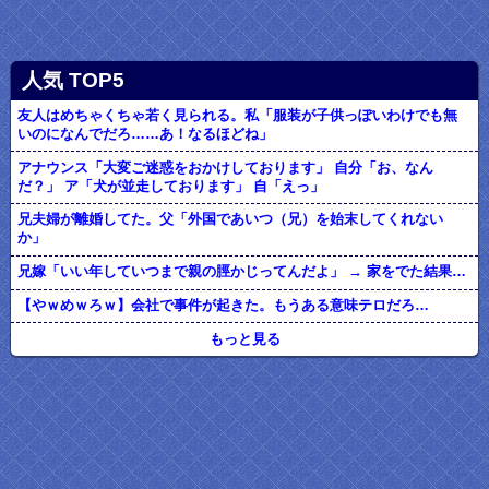
人気 TOP5
友人はめちゃくちゃ若く見られる。私「服装が子供っぽいわけでも無
いのになんでだろ……あ！なるほどね」
アナウンス「大変ご迷惑をおかけしております」 自分「お、なん
だ？」 ア「犬が並走しております」 自「えっ」
兄夫婦が離婚してた。父「外国であいつ（兄）を始末してくれない
か」
兄嫁「いい年していつまで親の脛かじってんだよ」 → 家をでた結果…
【やｗめｗろｗ】会社で事件が起きた。もうある意味テロだろ…
もっと見る