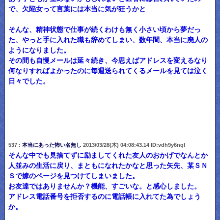
で、欠陥女って言葉には本当に気が狂うかと
そんな、精神状態で仕事が続くわけも無く小さい頃から夢だっ
た、やっと手に入れた職も辞めてしまい、数年間、本当に廃人の
ようになりました。
その間も自慢メールは延々続き、今思えばアドレスを変えるなり
何なりすればよかったのに毎週送られてくるメールを見ては泣く
日々でした。
537 :
本当にあった怖い名無し
2013/03/28(木) 04:08:43.14 ID:vdh9y6nqI
そんな中でも見捨てずに励ましてくれた友人のおかげでなんとか
人並みの生活に戻り、まともになれたかなと思った矢先、某ＳＮ
Ｓで嫁のページを見つけてしまいました。
お友達ではありませんか？機能、すごいな。と感心しました。
アドレス電話番号を拒否するのに電話帳に入れてた為でしょう
か。