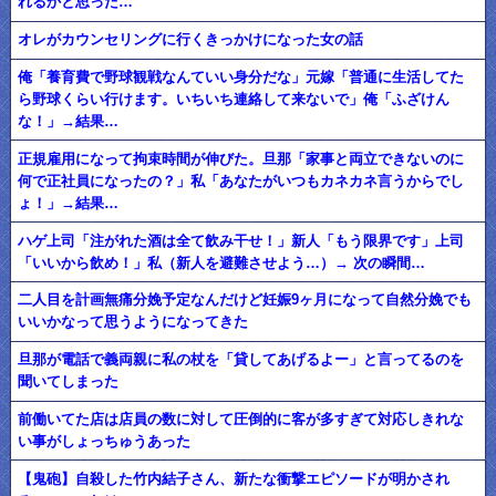
れるかと思った…
オレがカウンセリングに行くきっかけになった女の話
俺「養育費で野球観戦なんていい身分だな」元嫁「普通に生活してた
ら野球くらい行けます。いちいち連絡して来ないで」俺「ふざけん
な！」→結果…
正規雇用になって拘束時間が伸びた。旦那「家事と両立できないのに
何で正社員になったの？」私「あなたがいつもカネカネ言うからでし
ょ！」→結果…
ハゲ上司「注がれた酒は全て飲み干せ！」新人「もう限界です」上司
「いいから飲め！」私（新人を避難させよう…）→ 次の瞬間…
二人目を計画無痛分娩予定なんだけど妊娠9ヶ月になって自然分娩でも
いいかなって思うようになってきた
旦那が電話で義両親に私の杖を「貸してあげるよー」と言ってるのを
聞いてしまった
前働いてた店は店員の数に対して圧倒的に客が多すぎて対応しきれな
い事がしょっちゅうあった
【鬼砲】自殺した竹内結子さん、新たな衝撃エピソードが明かされ