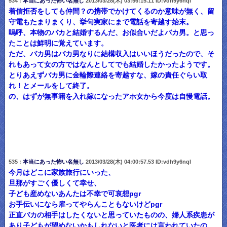
534 :
本当にあった怖い名無し
2013/03/28(木) 03:56:15.11 ID:vdh9y6nqI
着信拒否をしても仲間？の携帯でかけてくるのか意味が無く、留
守電もたまりまくり、挙句実家にまで電話を寄越す始末。
嗚呼、本物のバカと結婚するんだ、お似合いだよバカ男。と思っ
たことは鮮明に覚えています。
ただ、バカ男はバカ男なりに結構収入はいいほうだったので、そ
れもあって女の方ではなんとしてでも結婚したかったようです。
とりあえずバカ男に金輪際連絡を寄越すな、嫁の責任ぐらい取
れ！とメールをして終了。
の、はずが無事籍を入れ嫁になったアホ女から今度は自慢電話。
535 :
本当にあった怖い名無し
2013/03/28(木) 04:00:57.53 ID:vdh9y6nqI
今月はどこに家族旅行にいった、
旦那がすごく優しくて幸せ、
子ども産めないあんたは不幸で可哀想pgr
お手伝いになら雇ってやらんこともないけどpgr
正直バカの相手はしたくないと思っていたものの、婦人系疾患が
あり子どもが望めないかもしれないと医者には言われていたの