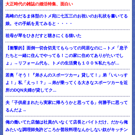
大正時代の雑誌の婚活特集、面白い
高崎のだるま体型のトメ宛に七五三のお祝いのお礼状を書いてる
娘。その手紙を見てみると・・・・
祖母が琴をひきだすと聴きにくる猫いた
【衝撃的】面倒一切合切見てもらっての同居なのに→トメ「息子
たちと一緒に住んでやってる！この家に住めてありがたいでし
ょ」→リフォーム代も、トメの生活費も１００％私たちが…
若奥「そう！『弟さんのスポーツカー』貸して！」弟「いいっす
よ！」私「えっ！？」→弟が乗ってくる大きなスポーツカーを近
所のDQN夫婦が貸してク...
夫「子供産まれたら実家に帰ろうかと思ってる」何勝手に思って
るんだよ→
俺の働いてた店舗は社員がいなくて店長とバイトだけ、だから俺
みたいな調理師免許どころか普段料理なんかしない奴がキッチン