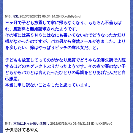
546 :
531
2013/03/28(木) 05:34:14.25 ID:vdh9y6nqI
三ヶ月で子ども放置して家に帰らなくなり、もちろん不倫もば
れ、慰謝料と離婚請求されたようです。
その頃には某ＳＮＳにはなにも書いてないのでどうなったか知り
様がなかったのですが、バカ男から突然メールがきました。より
を戻したい、嫁はやっぱりビッチの腐れ女だ、と。
子どもも放置してってのがかなり悪質でどうやら栄養失調で入院
するほどのネグレクトぶりだったようです。その点で罪のない子
どもからバカとは言えたったひとりの母親をとりあげたんだと自
己嫌悪。
本当に申し訳ないことをしたと思っています。
547 :
本当にあった怖い名無し
2013/03/28(木) 05:48:31.31 ID:igkX8Pbu0
子供助けてるやん