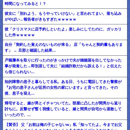
時間になってみると！？
彼女に「別れよう、もうやっていけない」と言われてまい、落ち込み
がやばい←報告者がきもすぎたｗｗｗｗｗ
彼「クリスマスに店予約しといたよ」楽しみにしてたのに、ガッカリ
した件ｗｗｗｗｗ
自分「契約した覚えのないものが来る」 店「ちゃんと契約書もありま
す」 → 旦那と確認した結果…
戸籍謄本を取りに行ったのがきっかけで夫が婚姻届を出してなかった
事が発覚した→即別居して夫に「結婚詐欺だから訴える！」と伝えた
ら信じられない...
知的障害の息子と暮らしてる私。ある日、うちに電話してきた警察が
『お宅の息子さんが近所の女性の家にいます』と言ってきた。その
後、息子を迎え...
帰宅すると、嫁が男とイチャついてた。部屋に凸したが間男から返り
討ちに。反撃せず暫く我慢していると、嫁と間男が自宅から退散して
いったので、...
【賛否】 父「お前は俺の子じゃないw」私「知ってたよ。今までお父