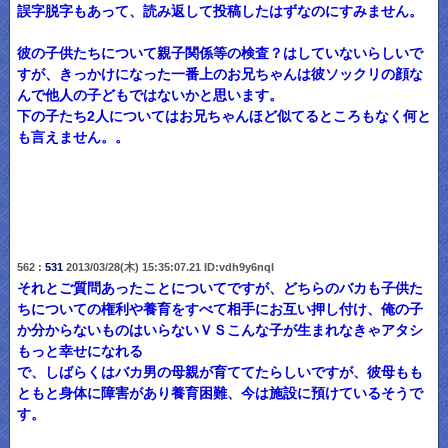
誤字脱字もあって、読み返して投稿したはずなのにすみません。
彼の子供たちについて親子関係等の検査？はしていないらしいで
すが、きっかけになった一番上のお兄ちゃんは彼ソックリの顔な
んで他人の子どもではないかと思います。
下の子たち2人についてはお兄ちゃんほど似てるところもなく何と
も言えません。。
562 :
531
2013/03/28(木) 15:35:07.21 ID:vdh9y6nqI
それとご質問あったことについてですが、どちらのバカも子供た
ちについての権利や養育をすべて相手にお互い押し付け、俺の子
か分からないものはいらないＶＳこんな子が生まれなきゃアタシ
もっと幸せになれる
で、しばらくはバカ男の母親が育ててたらしいですが、彼母もも
ともと身体に障害があり養育困難、今は施設に預けているそうで
す。