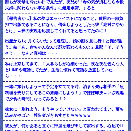
誰もが友母を冷たい目で見たが、友兄が「母の気が済むなら今後
夫婦に関わらない事を条件」に鑑定承諾。すると
【報告者が...】私の夢はエッセイストになること。費用の一部負
担で出版できることになり、借金しようとしたら彼「絶対にやめ
とけ」←夢の実現を応援してくれてると思ってたのに！
出産から1ヶ月くらいたって退院し、娘の顔を見に行くと顔が違
う。姑「あ、赤ちゃんなんて顔が変わるものよ」旦那「そ、そう
そう」→なんと真相は・・・
私は上京してきて、１人暮らしが心細かった。夜な夜な色んな人
とLINEや電話してたが、生活に慣れて電話を放置していた
ら・・・
一緒に旅行しようって予定を立ててる時、泊まり先は相手の「魚
料理を売りにしてるこの旅館にしよう！」でほぼ即決→いざ現地
で夕食の時間になってみると！？
彼女に「別れよう、もうやっていけない」と言われてまい、落ち
込みがやばい←報告者がきもすぎたｗｗｗｗｗ
彼女が、何かあると直ぐに部屋を飛び出して家出する。心配でLI