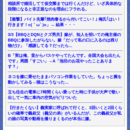
相談所で婚活してて仮交際までは行くんだけど、いざ具体的な
段階になると非正規なのを理由にフラれる。
【衝撃】バイト先輩｢焼肉奢るから付いてこい！｣ 俺氏｢はい！
行きます！o(｀ω´ )o」→ 結果・・・
3/3【BBQとDQNとクズ男共】嫁が、知人を招いての俺主催の
BBQに参加したがらない。嫁「だって私の口に入るのは残り
物だけ」「感謝してる？だったら...
B「実は俺、昔からバスケやってたんです。全国大会も出たん
です」周囲「すごい」→A「池坊のお花やったことありま
す？」
ネコを膝に乗せたままパソコン作業をしていた。ちょっと腕を
動かしてみる→猫はこうなった…
立ち往生の電車に7時間くらい乗ってた時に子供が大声で歌い
出して一気に車内の空気がピリついた
【行きたくない】義実家に呼ばれて行くと、3回いくと2回くら
いの確率で義叔父（義父の弟）がいるんだが、この義叔父が私
の娘の写真や動画を撮りまくるのが本当に嫌。