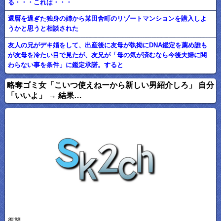
る・・・これは・・・
還暦を過ぎた独身の姉から某田舎町のリゾートマンションを購入しよ
うかと思うと相談された
友人の兄がデキ婚をして、出産後に友母が執拗にDNA鑑定を薦め誰も
が友母を冷たい目で見たが、友兄が「母の気が済むなら今後夫婦に関
わらない事を条件」に鑑定承諾。すると
略奪ゴミ女「こいつ使えねーから新しい男紹介しろ」 自分
「いいよ」 → 結果…
復讐