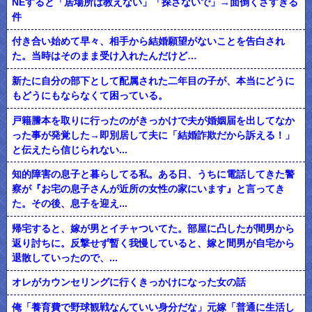
NEすると「居場所は教えない」「探さないで」→面倒くさすぎる
件
付き合い始めて早々、相手から結婚願望がないことを告白され
た。当時はそのまま受け入れたんだけど…
新たに自分の部下として配属された二年目の子が、本当にどうに
もどうにもならなくて困っている。
戸籍謄本を取りに行ったのがきっかけで夫が婚姻届を出してなか
った事が発覚した→即別居して夫に「結婚詐欺だから訴える！」
と伝えたら信じられない...
知的障害の息子と暮らしてる私。ある日、うちに電話してきた警
察が『お宅の息子さんが近所の女性の家にいます』と言ってき
た。その後、息子を迎え...
帰宅すると、嫁が男とイチャついてた。部屋に凸したが間男から
返り討ちに。反撃せず暫く我慢していると、嫁と間男が自宅から
退散していったので、...
オレがカウンセリングに行くきっかけになった女の話
俺「養育費で野球観戦なんていい身分だな」元嫁「普通に生活し