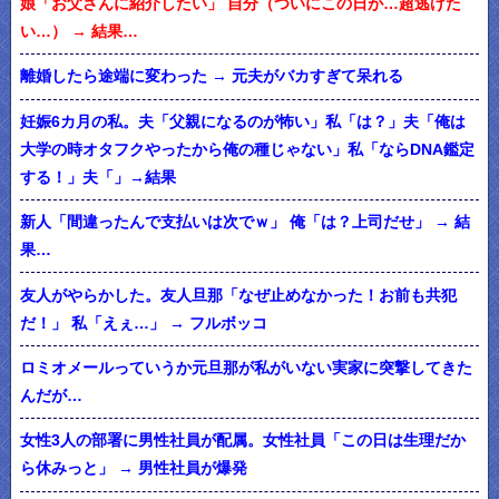
娘「お父さんに紹介したい」 自分（ついにこの日が…超逃げた
い…） → 結果…
離婚したら途端に変わった → 元夫がバカすぎて呆れる
妊娠6カ月の私。夫「父親になるのが怖い」私「は？」夫「俺は
大学の時オタフクやったから俺の種じゃない」私「ならDNA鑑定
する！」夫「」→結果
新人「間違ったんで支払いは次でｗ」 俺「は？上司だせ」 → 結
果…
友人がやらかした。友人旦那「なぜ止めなかった！お前も共犯
だ！」 私「えぇ…」 → フルボッコ
ロミオメールっていうか元旦那が私がいない実家に突撃してきた
んだが…
女性3人の部署に男性社員が配属。女性社員「この日は生理だか
ら休みっと」 → 男性社員が爆発