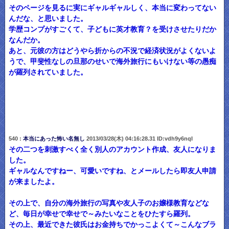
そのページを見るに実にギャルギャルしく、本当に変わってない
んだな、と思いました。
学歴コンプがすごくて、子どもに英才教育？を受けさせたりだか
なんだか。
あと、元彼の方はどうやら折からの不況で経済状況がよくないよ
うで、甲斐性なしの旦那のせいで海外旅行にもいけない等の愚痴
が羅列されていました。
540 :
本当にあった怖い名無し
2013/03/28(木) 04:16:28.31 ID:vdh9y6nqI
その二つを刺激すべく全く別人のアカウント作成、友人になりま
した。
ギャルなんですねー、可愛いですね、とメールしたら即友人申請
が来ましたよ。
その上で、自分の海外旅行の写真や友人子のお嬢様教育などな
ど、毎日が幸せで幸せで～みたいなことをひたすら羅列。
その上、最近できた彼氏はお金持ちでかっこよくて～こんなブラ