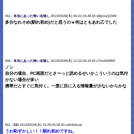
551 :
本当にあった怖い名無し
2013/03/28(木) 06:21:16.48 ID:sMpUqQ2W0
多分なれそめ(馴れ初め)だと思うのｗ何はともあれ乙でした
556 :
本当にあった怖い名無し
2013/03/28(木) 11:22:44.34 ID:vTlm9dWR0
ノシ
自分の場合、PC画面だとさーっと読めるせいかこういうのは気付
かない場合が多い
携帯だとすぐに気付く。一度に目に入る情報量が少ないからかな
561 :
531
2013/03/28(木) 15:25:05.08 ID:vdh9y6nqI
うわ恥ずかしい！！馴れ初めですね。