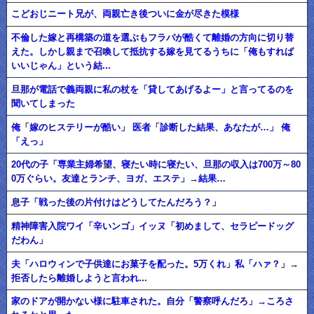
こどおじニート兄が、両親亡き後ついに金が尽きた模様
不倫した嫁と再構築の道を選ぶもフラバが酷くて離婚の方向に切り替
えた。しかし親まで召喚して抵抗する嫁を見てるうちに「俺もすれば
いいじゃん」という結...
旦那が電話で義両親に私の杖を「貸してあげるよー」と言ってるのを
聞いてしまった
俺「嫁のヒステリーが酷い」 医者「診断した結果、あなたが…」 俺
「えっ」
20代の子「専業主婦希望、寝たい時に寝たい、旦那の収入は700万～80
0万ぐらい。友達とランチ、ヨガ、エステ」→結果…
息子「戦った後の片付けはどうしてたんだろう？」
精神障害入院ワイ「辛いンゴ」イッヌ「初めまして、セラピードッグ
だわん」
夫「ハロウィンで子供達にお菓子を配った。5万くれ」私「ハァ？」→
拒否したら離婚しようと言われ...
家のドアが開かない様に駐車された。自分「警察呼んだろ」→ころさ