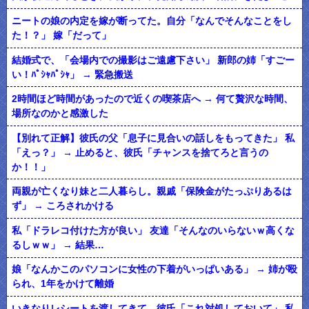
ニートの娘の内定を嫁が断ってた。自分「なんでそんなことをし
た！？」 嫁「だって」
結婚式で、「会場内での撮影はご遠慮下さい」 新郎の姉「すごー
い！ﾊﾟｼｬﾊﾟｼｬ」 → 緊急搬送
2時間ほど時間があったので近くの喫茶店へ → 何て贅沢な時間、
場所なのかと感激した
【別れて正解】彼氏の父「息子に見合いの話しをもってきた」 私
「えっ？」 → 止めると、彼氏「チャンスを捨てろと言うの
か！！」
両親が亡くなり妹と二人暮らし。親戚「保険金がたっぷりあるは
ず」 → ころされかける
私「ドラレコ付けた方が良い」 友達「そんなのいらないｗ高くな
るしｗｗ」 → 結果…
娘「なんかこのパソコンに女性の下着がいっぱいある」 → 姉が殴
られ、1年をかけて離婚
いきなりレシートを渡してきて、彼氏「これ対処しておいて」 私