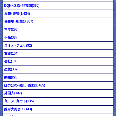
DQN･迷惑･非常識(365)
反撃･復讐(1,434)
修羅場･衝撃(3,887)
ママ(296)
不倫(38)
ロミオ･ジュリ(92)
友達(134)
会社(189)
恋愛(337)
動物(223)
ほのぼの･癒し･感動(1,465)
外国人(147)
良トメ･良ウト(135)
嫁が大好き！(143)