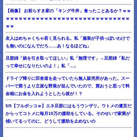
【画像】 お前らすき家の「キング牛丼」食ったことあるか？ｗｗ
ｗｗｗｗｗｗｗｗｗｗｗｗｗｗｗｗｗｗｗｗｗｗｗｗｗｗｗｗｗ
ｗｗ
友人はめちゃくちゃ若く見られる。私「服装が子供っぽいわけで
も無いのになんでだろ……あ！なるほどね」
旦那姉「娘を引き取ってほしい」私「無理です」→旦那姉「私だ
って幸せになりたいのよ！」私「...」
ドライブ帰りに田舎道を走っていたら無人販売所があった。スー
パーで買うより立派な野菜が並んでいたので、買おうと思って料
金箱にお金を入れようとしたら彼が！？
5/5【フルボッコｗ】エネ旦那にはもうウンザリ。ウトメの遺言だ
からってコトメに毎月10万の援助をしている。そのせいで家業が
傾いてるってのに、どうして援助を止めないの