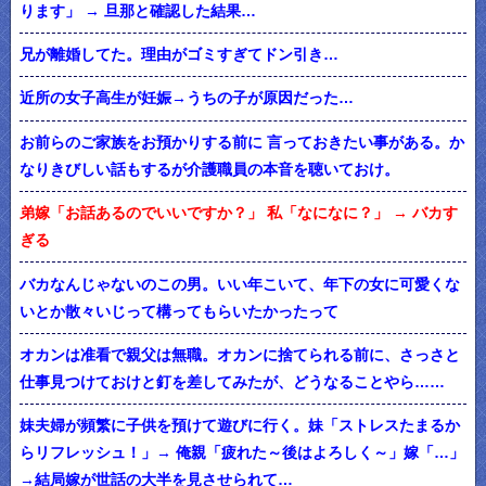
ります」 → 旦那と確認した結果…
兄が離婚してた。理由がゴミすぎてドン引き…
近所の女子高生が妊娠→うちの子が原因だった…
お前らのご家族をお預かりする前に 言っておきたい事がある。か
なりきびしい話もするが介護職員の本音を聴いておけ。
弟嫁「お話あるのでいいですか？」 私「なになに？」 → バカす
ぎる
バカなんじゃないのこの男。いい年こいて、年下の女に可愛くな
いとか散々いじって構ってもらいたかったって
オカンは准看で親父は無職。オカンに捨てられる前に、さっさと
仕事見つけておけと釘を差してみたが、どうなることやら……
妹夫婦が頻繁に子供を預けて遊びに行く。妹「ストレスたまるか
らリフレッシュ！」→ 俺親「疲れた～後はよろしく～」嫁「…」
→結局嫁が世話の大半を見させられて…