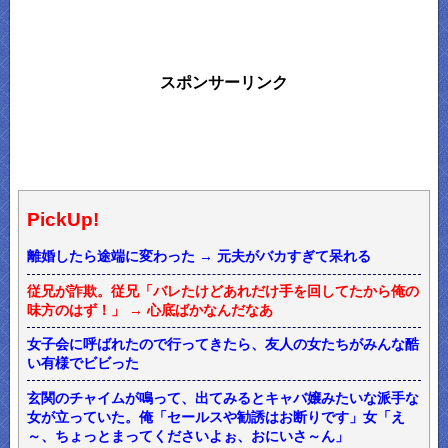
スポンサーリンク
PickUp!
離婚したら途端に変わった → 元夫がバカすぎて呆れる
従兄が詐欺。従兄「バレたけどあれだけ手を回してたから俺の
味方のはず！」 → 心底ばかなんだなあ
女子会に呼ばれたので行ってきたら、友人の女たちがみんな酷
い有様でビビった
玄関のチャイムが鳴って、出てみるとキャバ嬢みたいな派手な
女が立っていた。俺「セールスや勧誘はお断りです」女「え
～、ちょっとまってくださいよぉ、おにいさ～ん」