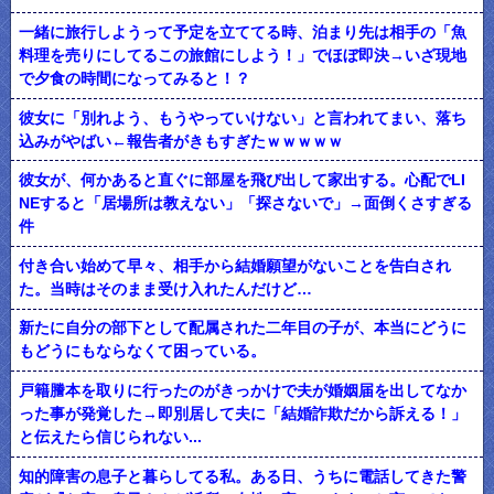
一緒に旅行しようって予定を立ててる時、泊まり先は相手の「魚
料理を売りにしてるこの旅館にしよう！」でほぼ即決→いざ現地
で夕食の時間になってみると！？
彼女に「別れよう、もうやっていけない」と言われてまい、落ち
込みがやばい←報告者がきもすぎたｗｗｗｗｗ
彼女が、何かあると直ぐに部屋を飛び出して家出する。心配でLI
NEすると「居場所は教えない」「探さないで」→面倒くさすぎる
件
付き合い始めて早々、相手から結婚願望がないことを告白され
た。当時はそのまま受け入れたんだけど…
新たに自分の部下として配属された二年目の子が、本当にどうに
もどうにもならなくて困っている。
戸籍謄本を取りに行ったのがきっかけで夫が婚姻届を出してなか
った事が発覚した→即別居して夫に「結婚詐欺だから訴える！」
と伝えたら信じられない...
知的障害の息子と暮らしてる私。ある日、うちに電話してきた警