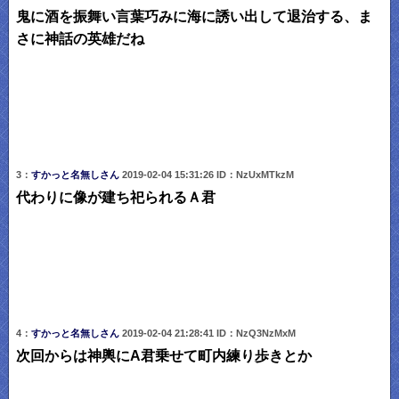
鬼に酒を振舞い言葉巧みに海に誘い出して退治する、ま
さに神話の英雄だね
3：
すかっと名無しさん
2019-02-04 15:31:26 ID：NzUxMTkzM
代わりに像が建ち祀られるＡ君
4：
すかっと名無しさん
2019-02-04 21:28:41 ID：NzQ3NzMxM
次回からは神輿にA君乗せて町内練り歩きとか