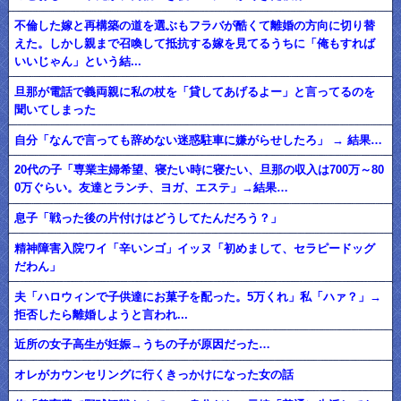
不倫した嫁と再構築の道を選ぶもフラバが酷くて離婚の方向に切り替
えた。しかし親まで召喚して抵抗する嫁を見てるうちに「俺もすれば
いいじゃん」という結...
旦那が電話で義両親に私の杖を「貸してあげるよー」と言ってるのを
聞いてしまった
自分「なんで言っても辞めない迷惑駐車に嫌がらせしたろ」 → 結果…
20代の子「専業主婦希望、寝たい時に寝たい、旦那の収入は700万～80
0万ぐらい。友達とランチ、ヨガ、エステ」→結果…
息子「戦った後の片付けはどうしてたんだろう？」
精神障害入院ワイ「辛いンゴ」イッヌ「初めまして、セラピードッグ
だわん」
夫「ハロウィンで子供達にお菓子を配った。5万くれ」私「ハァ？」→
拒否したら離婚しようと言われ...
近所の女子高生が妊娠→うちの子が原因だった…
オレがカウンセリングに行くきっかけになった女の話