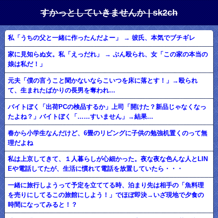
すかっとしていきませんか | sk2ch
私「うちの父と一緒に作ったんだよー」 → 彼氏、本気でブチギレ
家に見知らぬ女。私「えっだれ」 → ぶん殴られ、女「この家の本当の
娘は私だ！」
元夫「僕の言うこと聞かないならこいつを床に落とす！」→殴られ
て、生まれたばかりの長男を奪われ…
バイトぼく「出荷PCの検品するか」上司「開けた？新品じゃなくなっ
たよね？」バイトぼく「……すいません」→結果…
春から小学生なんだけど、6畳のリビングに子供の勉強机置くのって無
理だよね
私は上京してきて、１人暮らしが心細かった。夜な夜な色んな人とLIN
Eや電話してたが、生活に慣れて電話を放置していたら・・・
一緒に旅行しようって予定を立ててる時、泊まり先は相手の「魚料理
を売りにしてるこの旅館にしよう！」でほぼ即決→いざ現地で夕食の
時間になってみると！？