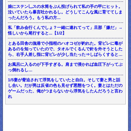
娘にステン乚スの水筒をぶん投げられて私の手の甲にヒット。
泣いていたら暴言吐かれるし。どうしてこんな風に育ててしま
ったんだろう。もう私の方...
私「飲み会行くんでしょ？一緒に連れてって」旦那「嫌だ」→
怪しいから尾行すると...【1/2】
とある田舎の漁港で小指程のハオコゼが釣れた。背ビレに毒が
あるのを知っていたので、タオルでくるんで針を外そうとした
ら、右手人差し指に背ビレが少し当たった⇒しばらくすると…
お風呂に入るのが下手すぎる。肩まで浸かれば血圧下がってぶ
っ倒れるし…
1/5妻が脅迫されて浮気をしていたと自白。そして妻と男と話
し合い。だが男は反省の色も見せず悪態をつく。妻とはただの
ゲームだった、俺がつまらないから浮気をしたんだろうと言わ
れ