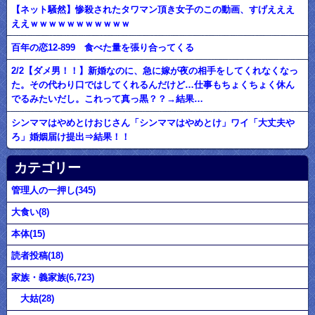
【ネット騒然】惨殺されたタワマン頂き女子のこの動画、すげえええ
ええｗｗｗｗｗｗｗｗｗｗｗ
百年の恋12-899 食べた量を張り合ってくる
2/2【ダメ男！！】新婚なのに、急に嫁が夜の相手をしてくれなくなっ
た。その代わり口ではしてくれるんだけど…仕事もちょくちょく休ん
でるみたいだし。これって真っ黒？？→結果…
シンママはやめとけおじさん「シンママはやめとけ」ワイ「大丈夫や
ろ」婚姻届け提出⇒結果！！
カテゴリー
管理人の一押し(345)
大食い(8)
本体(15)
読者投稿(18)
家族・義家族(6,723)
大姑(28)