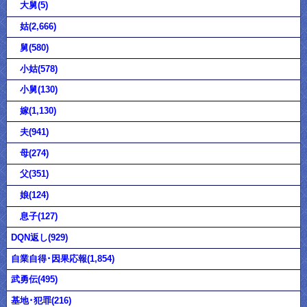
大舅(5)
姑(2,666)
舅(580)
小姑(578)
小舅(130)
嫁(1,130)
夫(941)
母(274)
父(351)
娘(124)
息子(127)
DQN返し(929)
自業自得･因果応報(1,854)
武勇伝(495)
基地･犯罪(216)