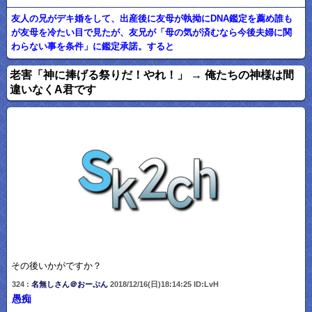
友人の兄がデキ婚をして、出産後に友母が執拗にDNA鑑定を薦め誰も
が友母を冷たい目で見たが、友兄が「母の気が済むなら今後夫婦に関
わらない事を条件」に鑑定承諾。すると
老害「神に捧げる祭りだ！やれ！」 → 俺たちの神様は間
違いなくA君です
その後いかがですか？
324 :
名無しさん＠おーぷん
2018/12/16(日)18:14:25 ID:LvH
愚痴