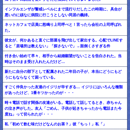
インフルエンザが警戒レベルにまで流行りだしたこの時期に、具合が
悪いのに頑なに病院に行こうとしない同居の義姉。
ネットカフェで店員に怒鳴り上司呼べと！言ったら会社の上司呼ばれ
た。
彼女が、何かあると直ぐに部屋を飛び出して家出する。心配でLINEす
ると「居場所は教えない」「探さないで」→面倒くさすぎる件
付き合い始めて早々、相手から結婚願望がないことを告白された。当
時はそのまま受け入れたんだけど…
新たに自分の部下として配属された二年目の子が、本当にどうにもど
うにもならなくて困っている。
すごく仲良かった友達のイジリが辛すぎる… イジリにはいろんな種類
があったけど、1番キツかったのが・・・
時々電話で話す関係の友達がいる。電話して話してるとき、赤ちゃん
の泣き声がした。友人「ごめん、子供が起きちゃったから電話また今
度ね」って切られたが・・・
私「初めて飲む味だけどなんのお茶？」彼「ちっ！」私「」