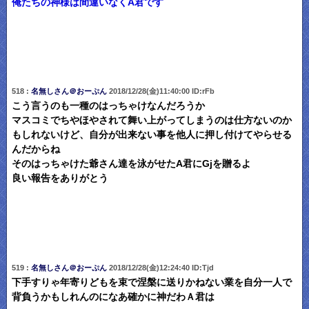
俺たちの神様は間違いなくA君です
518 :
名無しさん＠おーぷん
2018/12/28(金)11:40:00 ID:rFb
こう言うのも一種のはっちゃけなんだろうか
マスコミでちやほやされて舞い上がってしまうのは仕方ないのか
もしれないけど、自分が出来ない事を他人に押し付けてやらせる
んだからね
そのはっちゃけた爺さん達を泳がせたA君にGjを贈るよ
良い報告をありがとう
519 :
名無しさん＠おーぷん
2018/12/28(金)12:24:40 ID:Tjd
下手すりゃ年寄りどもを束で涅槃に送りかねない業を自分一人で
背負うかもしれんのになあ確かに神だわＡ君は