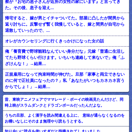
察が『お宅の息子さんが近所の女性の家にいます』と言ってき
た。その後、息子を迎え...
帰宅すると、嫁が男とイチャついてた。部屋に凸したが間男から
返り討ちに。反撃せず暫く我慢していると、嫁と間男が自宅から
退散していったので、...
オレがカウンセリングに行くきっかけになった女の話
俺「養育費で野球観戦なんていい身分だな」元嫁「普通に生活し
てたら野球くらい行けます。いちいち連絡して来ないで」俺「ふ
ざけんな！」→結果…
正規雇用になって拘束時間が伸びた。旦那「家事と両立できない
のに何で正社員になったの？」私「あなたがいつもカネカネ言う
からでしょ！」→結果…
昔、東映アニメフェアでママレード・ボーイの映画見たんだけど、同
時上映がスラムダンクとドラゴンボールだったんだよな。
うちの旦那、よく漢字を読み間違える上に、 意味が通らなくなるのを
お構いなしにそのまま無理やり読もうとする。
知り合いに読点を使いすぎだと指摘されてしまいました。