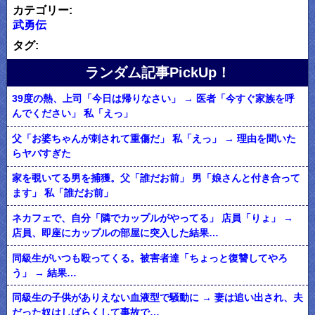
カテゴリー:
武勇伝
タグ:
ランダム記事PickUp！
39度の熱、上司「今日は帰りなさい」 → 医者「今すぐ家族を呼
んでください」 私「えっ」
父「お婆ちゃんが刺されて重傷だ」 私「えっ」 → 理由を聞いた
らヤバすぎた
家を覗いてる男を捕獲。父「誰だお前」 男「娘さんと付き合って
ます」 私「誰だお前」
ネカフェで、自分「隣でカップルがやってる」 店員「りょ」 →
店員、即座にカップルの部屋に突入した結果…
同級生がいつも殴ってくる。被害者達「ちょっと復讐してやろ
う」 → 結果…
同級生の子供がありえない血液型で騒動に → 妻は追い出され、夫
だった奴はしばらくして事故で…