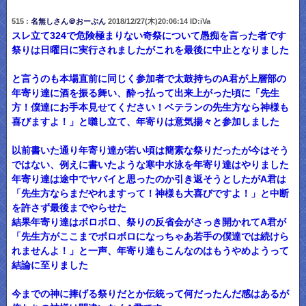
515 :
名無しさん＠おーぷん
2018/12/27(木)20:06:14 ID:iVa
スレ立て324で危険極まりない奇祭について愚痴を言った者です
祭りは日曜日に実行されましたがこれを最後に中止となりました
と言うのも本場直前に同じく参加者で太鼓持ちのA君が上層部の
年寄り達に酒を振る舞い、酔っ払って出来上がった頃に「先生
方！僕達にお手本見せてください！ベテランの先生方なら神様も
喜びますよ！」と囃し立て、年寄りは意気揚々と参加しました
以前書いた通り年寄り達が若い頃は簡素な祭りだったが今はそう
ではない、例えに書いたような寒中水泳を年寄り達はやりました
年寄り達は途中でヤバイと思ったのか引き返そうとしたがA君は
「先生方ならまだやれますって！神様も大喜びですよ！」と中断
を許さず最後までやらせた
結果年寄り達はボロボロ、祭りの反省会がさっき開かれてA君が
「先生方がここまでボロボロになっちゃあ若手の僕達では続けら
れませんよ！」と一声、年寄り達もこんなのはもうやめようって
結論に至りました
今までの神に捧げる祭りだとか伝統って何だったんだ感はあるが