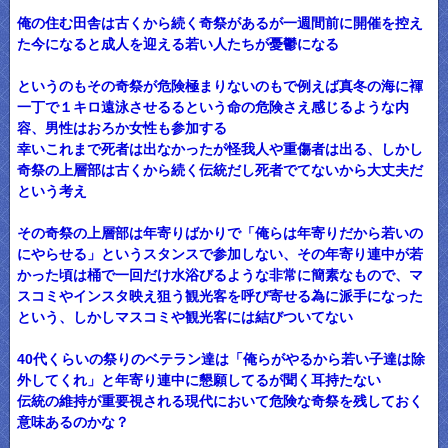
俺の住む田舎は古くから続く奇祭があるが一週間前に開催を控え
た今になると成人を迎える若い人たちが憂鬱になる
というのもその奇祭が危険極まりないのもで例えば真冬の海に褌
一丁で１キロ遠泳させるるという命の危険さえ感じるような内
容、男性はおろか女性も参加する
幸いこれまで死者は出なかったが怪我人や重傷者は出る、しかし
奇祭の上層部は古くから続く伝統だし死者でてないから大丈夫だ
という考え
その奇祭の上層部は年寄りばかりで「俺らは年寄りだから若いの
にやらせる」というスタンスで参加しない、その年寄り連中が若
かった頃は桶で一回だけ水浴びるような非常に簡素なもので、マ
スコミやインスタ映え狙う観光客を呼び寄せる為に派手になった
という、しかしマスコミや観光客には結びついてない
40代くらいの祭りのベテラン達は「俺らがやるから若い子達は除
外してくれ」と年寄り連中に懇願してるが聞く耳持たない
伝統の維持が重要視される現代において危険な奇祭を残しておく
意味あるのかな？