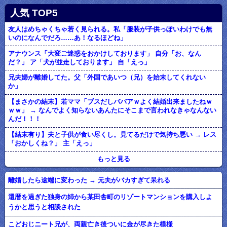
人気 TOP5
友人はめちゃくちゃ若く見られる。私「服装が子供っぽいわけでも無
いのになんでだろ……あ！なるほどね」
アナウンス「大変ご迷惑をおかけしております」 自分「お、なん
だ？」 ア「犬が並走しております」 自「えっ」
兄夫婦が離婚してた。父「外国であいつ（兄）を始末してくれない
か」
【まさかの結末】若ママ「ブスだしババアｗよく結婚出来ましたねｗ
ｗｗ」 → なんでよく知らないあんたにそこまで言われなきゃなんない
んだ！！！
【結末有り】夫と子供が食い尽くし。見てるだけで気持ち悪い → レス
「おかしくね？」 主「えっ」
もっと見る
離婚したら途端に変わった → 元夫がバカすぎて呆れる
還暦を過ぎた独身の姉から某田舎町のリゾートマンションを購入しよ
うかと思うと相談された
こどおじニート兄が、両親亡き後ついに金が尽きた模様