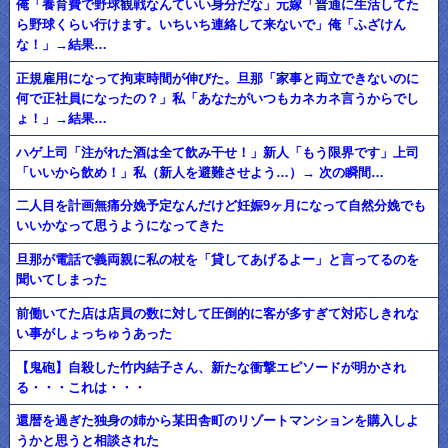
俺「養育費で野球観戦なんていい身分だな」元嫁「普通に生活してた
ら野球くらい行けます。いちいち連絡して来ないで」俺「ふざけん
な！」→結果…
正規雇用になって拘束時間が伸びた。旦那「家事と両立できないのに
何で正社員になったの？」私「あなたがいつもカネカネ言うからでし
ょ！」→結果…
ハゲ上司「注がれた酒は全て飲み干せ！」新人「もう限界です」上司
「いいから飲め！」私（新人を避難させよう…）→ 次の瞬間…
二人目を計画無痛分娩予定なんだけど妊娠9ヶ月になって自然分娩でも
いいかなって思うようになってきた
旦那が電話で義両親に私の杖を「貸してあげるよー」と言ってるのを
聞いてしまった
前働いてた店は店員の数に対して圧倒的に客が多すぎて対応しきれな
い事がしょっちゅうあった
【鬼砲】自殺した竹内結子さん、新たな衝撃エピソードが明かされ
る・・・これは・・・
還暦を過ぎた独身の姉から某田舎町のリゾートマンションを購入しよ
うかと思うと相談された