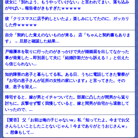
彼女に「別れよう、もうやっていけない」と言われてまい、落ち込み
がやばい←報告者がきもすぎたｗｗｗｗｗ
彼「クリスマスに店予約しといたよ」楽しみにしてたのに、ガッカリ
した件ｗｗｗｗｗ
自分「契約した覚えのないものが来る」 店「ちゃんと契約書もありま
す」 → 旦那と確認した結果…
戸籍謄本を取りに行ったのがきっかけで夫が婚姻届を出してなかった
事が発覚した→即別居して夫に「結婚詐欺だから訴える！」と伝えた
ら信じられない...
知的障害の息子と暮らしてる私。ある日、うちに電話してきた警察が
『お宅の息子さんが近所の女性の家にいます』と言ってきた。その
後、息子を迎え...
帰宅すると、嫁が男とイチャついてた。部屋に凸したが間男から返り
討ちに。反撃せず暫く我慢していると、嫁と間男が自宅から退散して
いったので、...
【賛否】 父「お前は俺の子じゃないw」私「知ってたよ。今までお父
さんらしいことしたことないじゃん！今までありがとうおじさんｗ」
→ 想像もして...