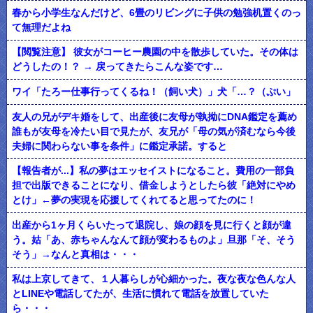
春から小学生なんだけど、6畳のリビングに子供の勉強机置くのっ
て無理だよね
【閲覧注意】 彼女がコーヒー農園の中を散歩していた。その体は
どうしたの！？ → 戻ってきたらこんな姿です…
ワイ「たろー仕事行ってくるね！（飼い犬）」犬「…？（ぷい」
友人の兄がデキ婚をして、出産後に友母が執拗にDNA鑑定を薦め
誰もが友母を冷たい目で見たが、友兄が「母の気が済むなら今後
夫婦に関わらない事を条件」に鑑定承諾。すると
【報告者が...】私の夢はエッセイストになること。費用の一部負
担で出版できることになり、借金しようとしたら彼「絶対にやめ
とけ」←夢の実現を応援してくれてると思ってたのに！
出産から1ヶ月くらいたって退院し、娘の顔を見に行くと顔が違
う。姑「あ、赤ちゃんなんて顔が変わるものよ」旦那「そ、そう
そう」→なんと真相は・・・
私は上京してきて、１人暮らしが心細かった。夜な夜な色んな人
とLINEや電話してたが、生活に慣れて電話を放置していた
ら・・・