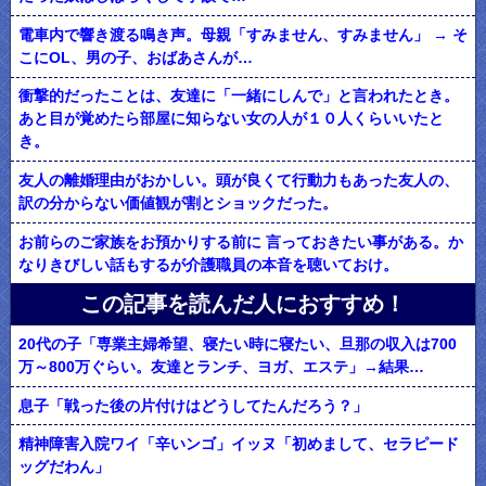
電車内で響き渡る鳴き声。母親「すみません、すみません」 → そ
こにOL、男の子、おばあさんが…
衝撃的だったことは、友達に「一緒にしんで」と言われたとき。
あと目が覚めたら部屋に知らない女の人が１０人くらいいたと
き。
友人の離婚理由がおかしい。頭が良くて行動力もあった友人の、
訳の分からない価値観が割とショックだった。
お前らのご家族をお預かりする前に 言っておきたい事がある。か
なりきびしい話もするが介護職員の本音を聴いておけ。
この記事を読んだ人におすすめ！
20代の子「専業主婦希望、寝たい時に寝たい、旦那の収入は700
万～800万ぐらい。友達とランチ、ヨガ、エステ」→結果…
息子「戦った後の片付けはどうしてたんだろう？」
精神障害入院ワイ「辛いンゴ」イッヌ「初めまして、セラピード
ッグだわん」