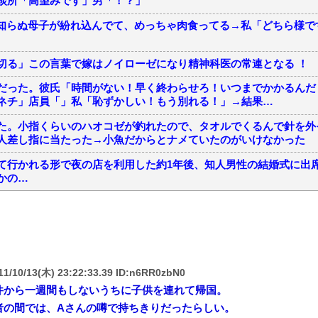
談所「高望みです」男「！？」
知らぬ母子が紛れ込んでて、めっちゃ肉食ってる→私「どちら様で
切る」この言葉で嫁はノイローゼになり精神科医の常連となる ！
だった。彼氏「時間がない！早く終わらせろ！いつまでかかるんだ
ネチ」店員「」私「恥ずかしい！もう別れる！」→結果…
た。小指くらいのハオコゼが釣れたので、タオルでくるんで針を外
人差し指に当たった→小魚だからとナメていたのがいけなかった
て行かれる形で夜の店を利用した約1年後、知人男性の結婚式に出
かの…
1/10/13(木) 23:22:33.39 ID:n6RR0zbN0
件から一週間もしないうちに子供を連れて帰国。
者の間では、Aさんの噂で持ちきりだったらしい。