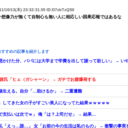
1/10/13(木) 23:32:31.55 ID:D7zbTzQS0
か想像力が無くて自制心も無い人に相応しい因果応報ではあるな
おすすめの記事を紹介します
惑かけた分、パパには大学まで学費を出して謝って欲しい」 → い
彼氏「ヒェ（ガシャーン」 → ガチでお腹爆発する
猫生える。自分「…助けるか」 → 二重遭難
』してきた女の子がすごい美人になってた結果ｗｗｗｗｗ
支払いは次でｗ」 俺「は？上司だせ」 → 結果…
私「えっ…誰…」 女「お前の今の生活は私のもの」 → 衝撃の事実