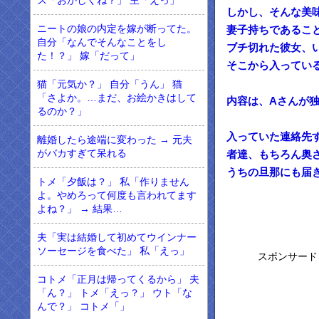
ス「おかしくね？」 主「えっ」
しかし、そんな美
ニートの娘の内定を嫁が断ってた。
妻子持ちであるこ
自分「なんでそんなことをし
ブチ切れた彼女、
た！？」 嫁「だって」
そこから入ってい
猫「元気か？」 自分「うん」 猫
「さよか。…まだ、お絵かきはして
内容は、Aさんが
るのか？」
入っていた連絡先
離婚したら途端に変わった → 元夫
がバカすぎて呆れる
者達、もちろん奥
うちの旦那にも届
トメ「夕飯は？」 私「作りません
よ。やめろって何度も言われてます
よね？」 → 結果…
夫「実は結婚して初めてウインナー
ソーセージを食べた」 私「えっ」
スポンサード
コトメ「正月は帰ってくるから」 夫
「ん？」 トメ「えっ？」 ウト「な
んで？」 コトメ「」