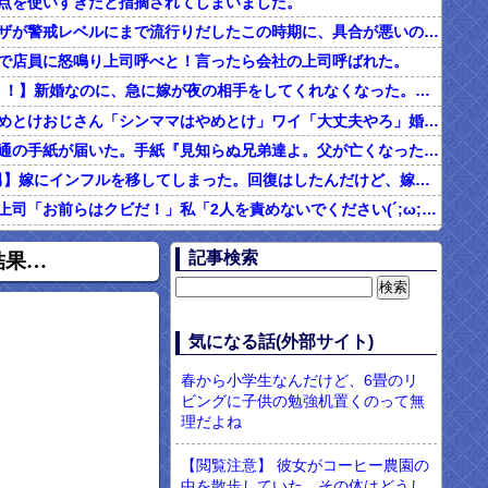
点を使いすぎだと指摘されてしまいました。
インフルエンザが警戒レベルにまで流行りだしたこの時期に、具合が悪いのに頑なに病院に行こうとしない同居の義姉。
で店員に怒鳴り上司呼べと！言ったら会社の上司呼ばれた。
2/2【ダメ男！！】新婚なのに、急に嫁が夜の相手をしてくれなくなった。その代わり口ではしてくれるんだけど…仕事もちょくちょく休んでるみたいだし。これって真っ黒？？→結果…
シンママはやめとけおじさん「シンママはやめとけ」ワイ「大丈夫やろ」婚姻届け提出⇒結果！！
父の他界後１通の手紙が届いた。手紙『見知らぬ兄弟達よ。父が亡くなったそうだが我々は二千万ほどだけ貰えたら後は遺産は一切いらない。だからくれ』 → なんと…
4/4【言い訳男】嫁にインフルを移してしまった。回復はしたんだけど、嫁「こっちは病み上がりでフラフラしてるのにあんたはTV見て。手伝う気はないわけ？」→そりゃない事もないけど
社内フリン。上司「お前らはクビだ！」私「2人を責めないでください(´;ω;｀)私さえいなければいいんです」 みんな「！？」 → 狙い通りだった・・・
む味だけどなんのお茶？」彼「ちっ！」私「」
記事検索
結果…
【ネット騒然】惨殺されたタワマン頂き女子のこの動画、すげえええええｗｗｗｗｗｗｗｗｗｗｗ
899 食べた量を張り合ってくる
男「ソーセージを切って料理する彼女に冷めた。それじゃあ旨みが全部流れるじゃん・・・」
気になる話(外部サイト)
現役のヤクサ"が5chに降臨 → 衝撃の暴露を開始・・・！！！
春から小学生なんだけど、6畳のリ
ビングに子供の勉強机置くのって無
理だよね
【閲覧注意】 彼女がコーヒー農園の
中を散歩していた。その体はどうし