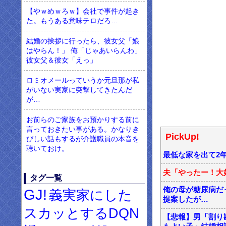
【やｗめｗろｗ】会社で事件が起き
た。もうある意味テロだろ…
結婚の挨拶に行ったら、彼女父「娘
はやらん！」 俺「じゃあいらんわ」
彼女父＆彼女「えっ」
ロミオメールっていうか元旦那が私
がいない実家に突撃してきたんだ
が…
お前らのご家族をお預かりする前に
言っておきたい事がある。かなりき
PickUp!
びしい話もするが介護職員の本音を
聴いておけ。
最低な家を出て2
夫「やったー！大
タグ一覧
俺の母が糖尿病だ
GJ!
義実家にした
提案したが…
スカッとするDQN
【悲報】男「割り