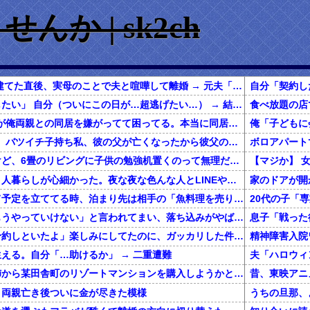
か | sk2ch
【キチ】 マイホーム建てた直後、実母のことで夫と喧嘩して離婚 → 元夫「妊娠した！」 私「は？」
娘「お父さんに紹介したい」 自分（ついにこの日が…超逃げたい…） → 結果…
1/2【フルボッコ】嫁が俺両親との同居を嫌がってて困ってる。本当に同居するなら離婚も辞さない勢い。実家で暮らせば嫁も楽になるんだぞ？俺の親を安心させてやりたいと思わないのか？
2/2【非常識なラリ女】バツイチ子持ち私、彼の父が亡くなったから彼父の職場に問い合わせて葬儀に行った。香典3000円あげるね！→私の姿に気づいた彼母が私を差して「この泥棒猫！」と
春から小学生なんだけど、6畳のリビングに子供の勉強机置くのって無理だよね
私は上京してきて、１人暮らしが心細かった。夜な夜な色んな人とLINEや電話してたが、生活に慣れて電話を放置していたら・・・
一緒に旅行しようって予定を立ててる時、泊まり先は相手の「魚料理を売りにしてるこの旅館にしよう！」でほぼ即決→いざ現地で夕食の時間になってみると！？
彼女に「別れよう、もうやっていけない」と言われてまい、落ち込みがやばい←報告者がきもすぎたｗｗｗｗｗ
息子「戦った
彼「クリスマスに店予約しといたよ」楽しみにしてたのに、ガッカリした件ｗｗｗｗｗ
精神障害入院
える。自分「…助けるか」 → 二重遭難
還暦を過ぎた独身の姉から某田舎町のリゾートマンションを購入しようかと思うと相談された
、両親亡き後ついに金が尽きた模様