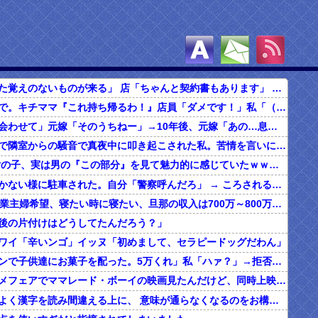
自分「契約した覚えのないものが来る」 店「ちゃんと契約書もあります」 → 旦那と確認した結果…
食べ放題の店で。キチママ『これ持ち帰るわ！』店員「ダメです！」私「（セコママだ！）」キチ『食べ放題だし持ち帰っても一緒よ！』 → すると突然...
俺「子どもに会わせて」元嫁「そのうちねー」→10年後、元嫁「あの…息子が…」
ボロアパートで隣室からの騒音で真夜中に叩き起こされた私。苦情を言いに行くと、DQNがビクビク震えながら一言ｗｗｗ
【マジか】 女の子、実は男の『この部分』を見て魅力的に感じていたｗｗｗｗｗｗｗｗ
家のドアが開かない様に駐車された。自分「警察呼んだろ」 → ころされるかと思った…
20代の子「専業主婦希望、寝たい時に寝たい、旦那の収入は700万～800万ぐらい。友達とランチ、ヨガ、エステ」→結果…
後の片付けはどうしてたんだろう？」
ワイ「辛いンゴ」イッヌ「初めまして、セラピードッグだわん」
夫「ハロウィンで子供達にお菓子を配った。5万くれ」私「ハァ？」→拒否したら離婚しようと言われ...
昔、東映アニメフェアでママレード・ボーイの映画見たんだけど、同時上映がスラムダンクとドラゴンボールだったんだよな。
うちの旦那、よく漢字を読み間違える上に、 意味が通らなくなるのをお構いなしにそのまま無理やり読もうとする。