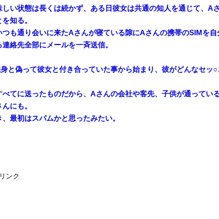
味しい状態は長くは続かず、ある日彼女は共通の知人を通じて、A
とを知る。
いつも通り会いに来たAさんが寝ている隙にAさんの携帯のSIMを
る連絡先全部にメールを一斉送信。
独身と偽って彼女と付き合っていた事から始まり、彼がどんなセッ○
すべてに送ったものだから、Aさんの会社や客先、子供が通ってい
さんにも。
き、最初はスパムかと思ったみたい。
リンク