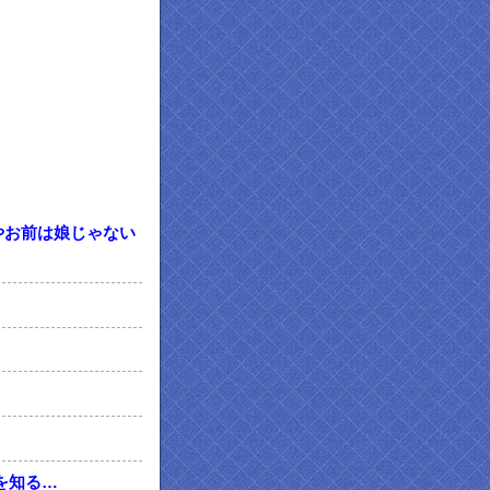
やお前は娘じゃない
を知る…