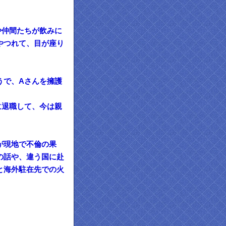
や仲間たちが飲みに
やつれて、目が座り
うで、Aさんを擁護
に退職して、今は親
が現地で不倫の果
の話や、違う国に赴
と海外駐在先での火