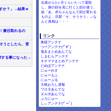
出産から1ヶ月くらいたって退院
し、娘の顔を見に行くと顔が違う。
すか？」→結果ｗ
姑「あ、赤ちゃんなんて顔が変わる
ものよ」旦那「そ、そうそう」→な
んと真相は・・・
！責任取れるの
リンク
奥様アンテナ
そうとしたら、背
つーアンテナ(*ﾟ∀ﾟ)
鬼女まとめあんてな
しまむらアンテナ
席する事になった→
キチママまとめアンテナ
だめぽアンテナ
にゅーれす
にゅーもふ
にゅーぷる
大根おろし遅報
ワロタあんてな
ヌルポあんてな
ぶろにゅー
しぃアンテナ(*ﾟーﾟ)