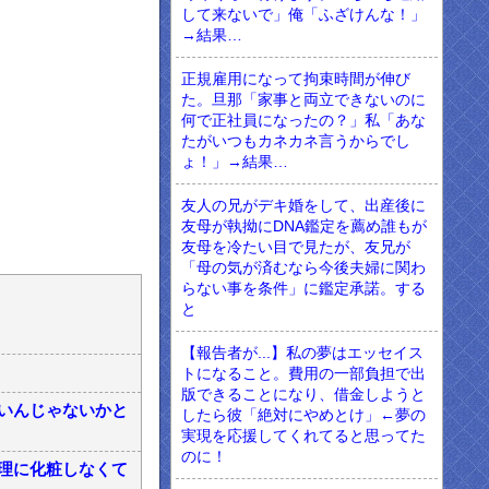
して来ないで」俺「ふざけんな！」
→結果…
正規雇用になって拘束時間が伸び
た。旦那「家事と両立できないのに
何で正社員になったの？」私「あな
たがいつもカネカネ言うからでし
ょ！」→結果…
友人の兄がデキ婚をして、出産後に
友母が執拗にDNA鑑定を薦め誰もが
友母を冷たい目で見たが、友兄が
「母の気が済むなら今後夫婦に関わ
らない事を条件」に鑑定承諾。する
と
【報告者が...】私の夢はエッセイス
トになること。費用の一部負担で出
版できることになり、借金しようと
いんじゃないかと
したら彼「絶対にやめとけ」←夢の
実現を応援してくれてると思ってた
のに！
理に化粧しなくて