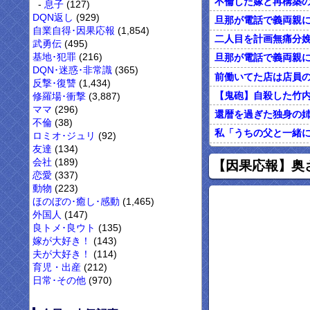
息子
(127)
DQN返し
(929)
自業自得･因果応報
(1,854)
武勇伝
(495)
基地･犯罪
(216)
DQN･迷惑･非常識
(365)
反撃･復讐
(1,434)
修羅場･衝撃
(3,887)
ママ
(296)
不倫
(38)
私「うちの父と一緒
ロミオ･ジュリ
(92)
友達
(134)
オレがカウンセリン
会社
(189)
【因果応報】奥
恋愛
(337)
動物
(223)
ほのぼの･癒し･感動
(1,465)
外国人
(147)
良トメ･良ウト
(135)
嫁が大好き！
(143)
夫が大好き！
(114)
育児・出産
(212)
日常･その他
(970)