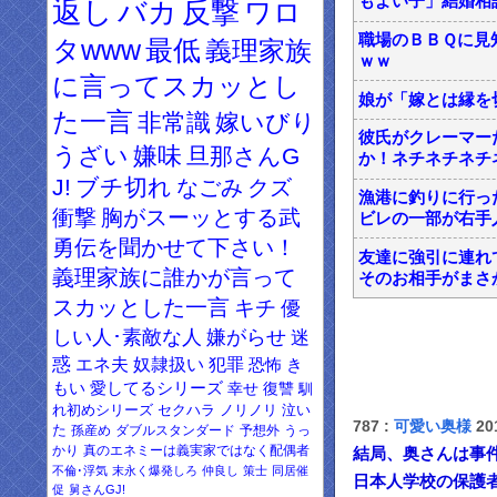
もよい子」結婚相
返し
バカ
反撃
ワロ
職場のＢＢＱに見
タwww
最低
義理家族
ｗｗ
に言ってスカッとし
娘が「嫁とは縁を
た一言
非常識
嫁いびり
彼氏がクレーマー
うざい
嫌味
旦那さんG
か！ネチネチネチ
J!
ブチ切れ
なごみ
クズ
漁港に釣りに行っ
衝撃
胸がスーッとする武
ビレの一部が右手
勇伝を聞かせて下さい！
友達に強引に連れ
義理家族に誰かが言って
そのお相手がまさ
スカッとした一言
キチ
優
しい人･素敵な人
嫌がらせ
迷
惑
エネ夫
奴隷扱い
犯罪
恐怖
き
もい
愛してるシリーズ
幸せ
復讐
馴
れ初めシリーズ
セクハラ
ノリノリ
泣い
787 :
可愛い奥様
201
た
孫産め
ダブルスタンダード
予想外
うっ
かり
真のエネミーは義実家ではなく配偶者
結局、奥さんは事
不倫･浮気
末永く爆発しろ
仲良し
策士
同居催
日本人学校の保護
促
舅さんGJ!