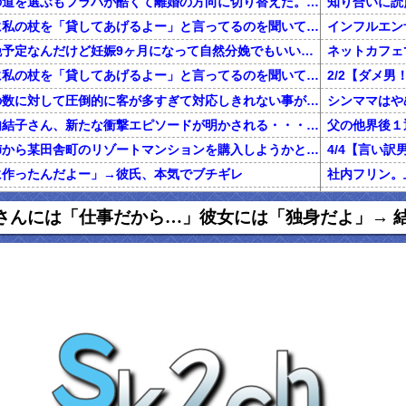
不倫した嫁と再構築の道を選ぶもフラバが酷くて離婚の方向に切り替えた。しかし親まで召喚して抵抗する嫁を見てるうちに「俺もすればいいじゃん」という結...
知り合いに読
旦那が電話で義両親に私の杖を「貸してあげるよー」と言ってるのを聞いてしまった
二人目を計画無痛分娩予定なんだけど妊娠9ヶ月になって自然分娩でもいいかなって思うようになってきた
ネットカフェ
旦那が電話で義両親に私の杖を「貸してあげるよー」と言ってるのを聞いてしまった
前働いてた店は店員の数に対して圧倒的に客が多すぎて対応しきれない事がしょっちゅうあった
【鬼砲】自殺した竹内結子さん、新たな衝撃エピソードが明かされる・・・これは・・・
還暦を過ぎた独身の姉から某田舎町のリゾートマンションを購入しようかと思うと相談された
に作ったんだよー」→彼氏、本気でブチギレ
グに行くきっかけになった女の話
私「初めて飲
さんには「仕事だから…」彼女には「独身だよ」→ 
俺「養育費で野球観戦なんていい身分だな」元嫁「普通に生活してたら野球くらい行けます。いちいち連絡して来ないで」俺「ふざけんな！」→結果…
正規雇用になって拘束時間が伸びた。旦那「家事と両立できないのに何で正社員になったの？」私「あなたがいつもカネカネ言うからでしょ！」→結果…
百年の恋12-
ハゲ上司「注がれた酒は全て飲み干せ！」新人「もう限界です」上司「いいから飲め！」私（新人を避難させよう…）→ 次の瞬間…
友人はめちゃくちゃ若く見られる。私「服装が子供っぽいわけでも無いのになんでだろ……あ！なるほどね」
【マジかよ】
友人の兄がデキ婚をして、出産後に友母が執拗にDNA鑑定を薦め誰もが友母を冷たい目で見たが、友兄が「母の気が済むなら今後夫婦に関わらない事を条件」に鑑定承諾。すると
【報告者が...】私の夢はエッセイストになること。費用の一部負担で出版できることになり、借金しようとしたら彼「絶対にやめとけ」←夢の実現を応援してくれてると思ってたのに！
出産から1ヶ月くらいたって退院し、娘の顔を見に行くと顔が違う。姑「あ、赤ちゃんなんて顔が変わるものよ」旦那「そ、そうそう」→なんと真相は・・・
妻が置手紙を残し失踪、農業経営に必要な数千万円を持ち逃げし、妻の両親に事情を説明。失踪から1週間後に妻の両親と話し合い中妻帰宅。妻の車がｱｳﾃﾞｨになり肌ﾂﾔﾂﾔ。すると