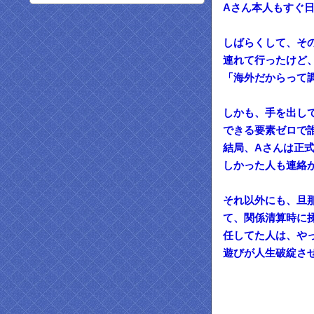
Aさん本人もすぐ
しばらくして、そ
連れて行ったけど
「海外だからって
しかも、手を出し
できる要素ゼロで
結局、Aさんは正
しかった人も連絡
それ以外にも、旦
て、関係清算時に
任してた人は、や
遊びが人生破綻さ