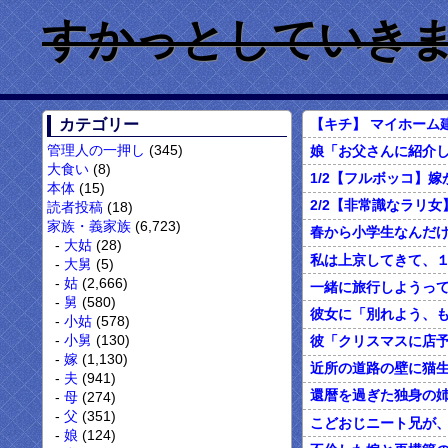
すかっとしていきません
カテゴリー
管理人の一押し
(345)
大食い
(8)
本体
(15)
読者投稿
(18)
家族・義家族
(6,723)
大姑
(28)
大舅
(5)
姑
(2,666)
舅
(580)
小姑
(578)
小舅
(130)
嫁
(1,130)
近所の道路の壁に猫生
夫
(941)
母
(274)
父
(351)
こどおじニート兄が
娘
(124)