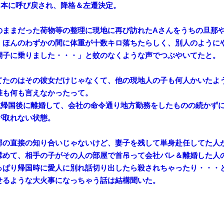
日本に呼び戻され、降格＆左遷決定。
のままだった荷物等の整理に現地に再び訪れたAさんをうちの旦那
、ほんのわずかの間に体重が十数キロ落ちたらしく、別人のように
調子に乗りました・・・」と蚊のなくような声でつぶやいてたと。
てたのはその彼女だけじゃなくて、他の現地人の子も何人かいたよ
誰も何も言えなかったって。
式帰国後に離婚して、会社の命令通り地方勤務をしたものの続かず
が取れない状態。
那の直接の知り合いじゃないけど、妻子を残して単身赴任してた人
揉めて、相手の子がその人の部屋で首吊って会社バレ＆離婚した人
っぱり帰国時に愛人に別れ話切り出したら殺されちゃったり・・・
せるような大火事になっちゃう話は結構聞いた。