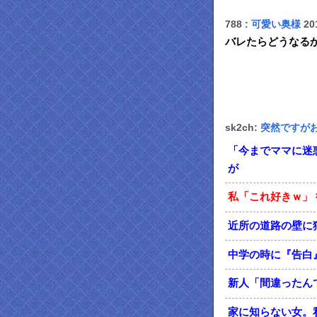
788 :
可愛い奥様
201
バレたらどうなる
sk2ch:
突然ですが
「今までママに迷
が
私「これ好きｗ」 
近所の道路の壁に
中学の時に『告白
新人「間違ったんで
家に知らない女。