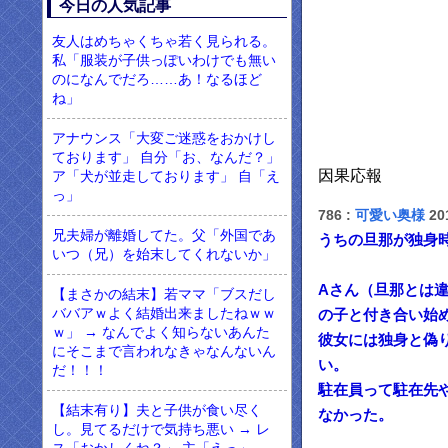
今日の人気記事
友人はめちゃくちゃ若く見られる。
私「服装が子供っぽいわけでも無い
のになんでだろ……あ！なるほど
ね」
アナウンス「大変ご迷惑をおかけし
ております」 自分「お、なんだ？」
因果応報
ア「犬が並走しております」 自「え
っ」
786 :
可愛い奥様
201
兄夫婦が離婚してた。父「外国であ
うちの旦那が独身
いつ（兄）を始末してくれないか」
Aさん（旦那とは
【まさかの結末】若ママ「ブスだし
ババアｗよく結婚出来ましたねｗｗ
の子と付き合い始
ｗ」 → なんでよく知らないあんた
彼女には独身と偽
にそこまで言われなきゃなんないん
い。
だ！！！
駐在員って駐在先
【結末有り】夫と子供が食い尽く
なかった。
し。見てるだけで気持ち悪い → レ