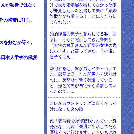
けで夫が婚姻届を出してなかった事
さんが独身ではなく
が発覚した→即別居して夫に「結婚
詐欺だから訴える！」と伝えたら信
自分の携帯に移し、
じられない...
知的障害の息子と暮らしてる私。あ
る日、うちに電話してきた警察が
スを好むか等々。
『お宅の息子さんが近所の女性の家
にいます』と言ってきた。その後、
息子を迎え...
る日本人学校の保護
帰宅すると、嫁が男とイチャついて
た。部屋に凸したが間男から返り討
ちに。反撃せず暫く我慢している
と、嫁と間男が自宅から退散してい
ったので、...
オレがカウンセリングに行くきっか
けになった女の話
俺「養育費で野球観戦なんていい身
分だな」元嫁「普通に生活してたら
野球くらい行けます。いちいち連絡