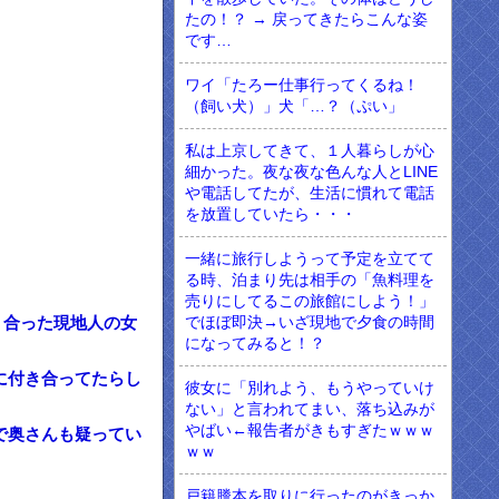
たの！？ → 戻ってきたらこんな姿
です…
ワイ「たろー仕事行ってくるね！
（飼い犬）」犬「…？（ぷい」
私は上京してきて、１人暮らしが心
細かった。夜な夜な色んな人とLINE
や電話してたが、生活に慣れて電話
を放置していたら・・・
一緒に旅行しようって予定を立てて
る時、泊まり先は相手の「魚料理を
売りにしてるこの旅館にしよう！」
でほぼ即決→いざ現地で夕食の時間
り合った現地人の女
になってみると！？
に付き合ってたらし
彼女に「別れよう、もうやっていけ
ない」と言われてまい、落ち込みが
やばい←報告者がきもすぎたｗｗｗ
で奥さんも疑ってい
ｗｗ
戸籍謄本を取りに行ったのがきっか