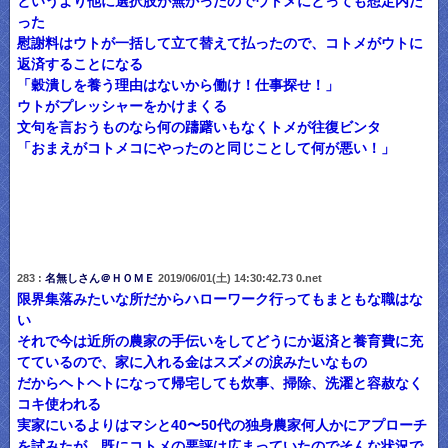
というより他に選択肢が無かったのでウトメにとっても想定内だ
った
慰謝料はウトが一括して立て替えて払ったので、コトメがウトに
返済することになる
「穀潰しを養う理由はないから働け！仕事探せ！」
ウトがプレッシャーをかけまくる
文句を言おうものなら何の躊躇いもなくトメが往復ビンタ
「おまえがコトメコにやったのと同じことして何が悪い！」
283 :
名無しさん＠ＨＯＭＥ
2019/06/01(土) 14:30:42.73 0.net
限界集落みたいな所だからハローワーク行ってもまともな職はな
い
それで今は近所の農家の手伝いをしてどうにか返済と養育費に充
てているので、家に入れる金はスズメの涙みたいなもの
だからヘトヘトになって帰宅しても炊事、掃除、洗濯と容赦なく
コキ使われる
実家にいるよりはマシと40〜50代の独身農家何人かにアプローチ
を試みたが、既にコトメの悪評は広まっていたのでそんな状況で