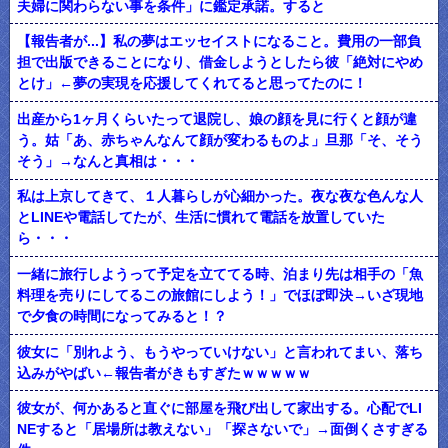
夫婦に関わらない事を条件」に鑑定承諾。すると
【報告者が...】私の夢はエッセイストになること。費用の一部負
担で出版できることになり、借金しようとしたら彼「絶対にやめ
とけ」←夢の実現を応援してくれてると思ってたのに！
出産から1ヶ月くらいたって退院し、娘の顔を見に行くと顔が違
う。姑「あ、赤ちゃんなんて顔が変わるものよ」旦那「そ、そう
そう」→なんと真相は・・・
私は上京してきて、１人暮らしが心細かった。夜な夜な色んな人
とLINEや電話してたが、生活に慣れて電話を放置していた
ら・・・
一緒に旅行しようって予定を立ててる時、泊まり先は相手の「魚
料理を売りにしてるこの旅館にしよう！」でほぼ即決→いざ現地
で夕食の時間になってみると！？
彼女に「別れよう、もうやっていけない」と言われてまい、落ち
込みがやばい←報告者がきもすぎたｗｗｗｗｗ
彼女が、何かあると直ぐに部屋を飛び出して家出する。心配でLI
NEすると「居場所は教えない」「探さないで」→面倒くさすぎる