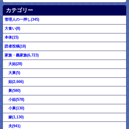
カテゴリー
管理人の一押し(345)
大食い(8)
本体(15)
読者投稿(18)
家族・義家族(6,723)
大姑(28)
大舅(5)
姑(2,666)
舅(580)
小姑(578)
小舅(130)
嫁(1,130)
夫(941)