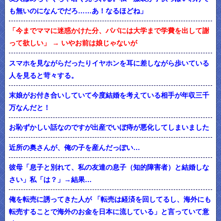
も無いのになんでだろ……あ！なるほどね」
「今までママに迷惑かけた分、パパには大学まで学費を出して謝
って欲しい」 → いやお前は娘じゃないが
スマホを見ながらだったりイヤホンを耳に差しながら歩いている
人を見ると苛々する。
末娘がお付き合いしていて今度結婚を考えている相手が年収三千
万なんだと！
お恥ずかしい話なのですが出産でいぼ痔が悪化してしまいました
近所の奥さんが、俺の子を産んだっぽい…
彼母「息子と別れて、私の友達の息子（知的障害者）と結婚しな
さい」私「は？」→結果…
俺を転売に誘ってきた人が 「転売は経済を回してるし、海外にも
転売することで海外のお金を日本に流している」と言っていて意