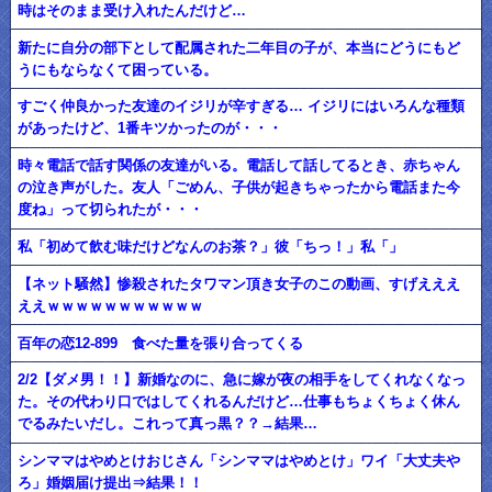
時はそのまま受け入れたんだけど…
新たに自分の部下として配属された二年目の子が、本当にどうにもど
うにもならなくて困っている。
すごく仲良かった友達のイジリが辛すぎる… イジリにはいろんな種類
があったけど、1番キツかったのが・・・
時々電話で話す関係の友達がいる。電話して話してるとき、赤ちゃん
の泣き声がした。友人「ごめん、子供が起きちゃったから電話また今
度ね」って切られたが・・・
私「初めて飲む味だけどなんのお茶？」彼「ちっ！」私「」
【ネット騒然】惨殺されたタワマン頂き女子のこの動画、すげえええ
ええｗｗｗｗｗｗｗｗｗｗｗ
百年の恋12-899 食べた量を張り合ってくる
2/2【ダメ男！！】新婚なのに、急に嫁が夜の相手をしてくれなくなっ
た。その代わり口ではしてくれるんだけど…仕事もちょくちょく休ん
でるみたいだし。これって真っ黒？？→結果…
シンママはやめとけおじさん「シンママはやめとけ」ワイ「大丈夫や
ろ」婚姻届け提出⇒結果！！