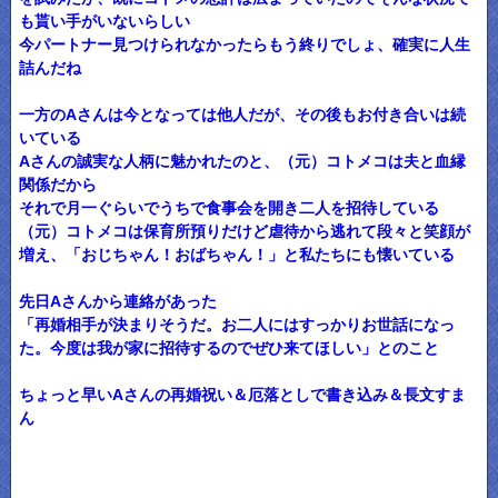
も貰い手がいないらしい
今パートナー見つけられなかったらもう終りでしょ、確実に人生
詰んだね
一方のAさんは今となっては他人だが、その後もお付き合いは続
いている
Aさんの誠実な人柄に魅かれたのと、（元）コトメコは夫と血縁
関係だから
それで月一ぐらいでうちで食事会を開き二人を招待している
（元）コトメコは保育所預りだけど虐待から逃れて段々と笑顔が
増え、「おじちゃん！おばちゃん！」と私たちにも懐いている
先日Aさんから連絡があった
「再婚相手が決まりそうだ。お二人にはすっかりお世話になっ
た。今度は我が家に招待するのでぜひ来てほしい」とのこと
ちょっと早いAさんの再婚祝い＆厄落としで書き込み＆長文すま
ん