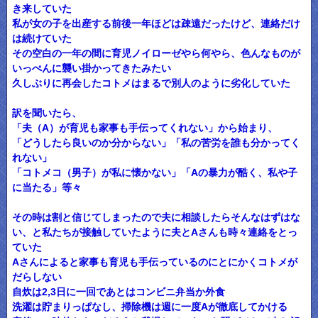
き来していた
私が女の子を出産する前後一年ほどは疎遠だったけど、連絡だけ
は続けていた
その空白の一年の間に育児ノイローゼやら何やら、色んなものが
いっぺんに襲い掛かってきたみたい
久しぶりに再会したコトメはまるで別人のように劣化していた
訳を聞いたら、
「夫（A）が育児も家事も手伝ってくれない」から始まり、
「どうしたら良いのか分からない」「私の苦労を誰も分かってく
れない」
「コトメコ（男子）が私に懐かない」「Aの暴力が酷く、私や子
に当たる」等々
その時は割と信じてしまったので夫に相談したらそんなはずはな
い、と私たちが接触していたように夫とAさんも時々連絡をとっ
ていた
Aさんによると家事も育児も手伝っているのにとにかくコトメが
だらしない
自炊は2,3日に一回であとはコンビニ弁当か外食
洗濯は貯まりっぱなし、掃除機は週に一度Aが徹底してかける