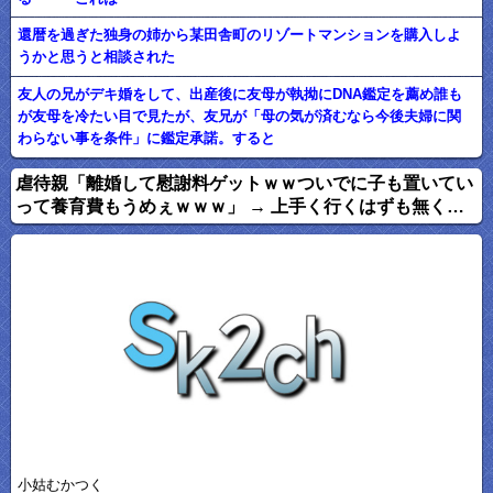
還暦を過ぎた独身の姉から某田舎町のリゾートマンションを購入しよ
うかと思うと相談された
友人の兄がデキ婚をして、出産後に友母が執拗にDNA鑑定を薦め誰も
が友母を冷たい目で見たが、友兄が「母の気が済むなら今後夫婦に関
わらない事を条件」に鑑定承諾。すると
虐待親「離婚して慰謝料ゲットｗｗついでに子も置いてい
って養育費もうめぇｗｗｗ」 → 上手く行くはずも無く…
小姑むかつく