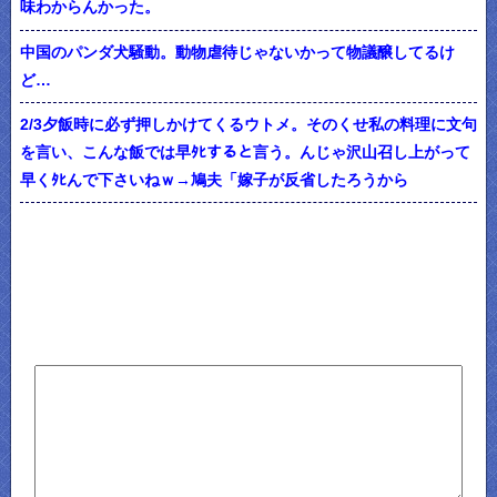
味わからんかった。
中国のパンダ犬騒動。動物虐待じゃないかって物議醸してるけ
ど…
2/3夕飯時に必ず押しかけてくるウトメ。そのくせ私の料理に文句
を言い、こんな飯では早ﾀﾋすると言う。んじゃ沢山召し上がって
早くﾀﾋんで下さいねｗ→鳩夫「嫁子が反省したろうから