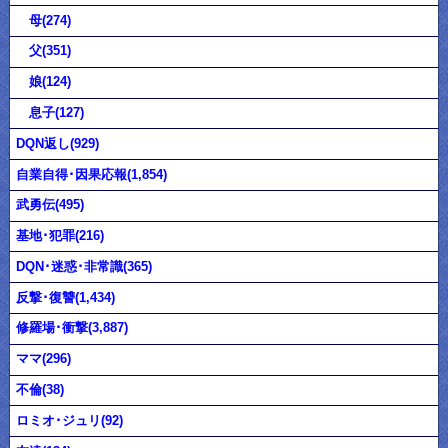
母(274)
父(351)
娘(124)
息子(127)
DQN返し(929)
自業自得･因果応報(1,854)
武勇伝(495)
基地･犯罪(216)
DQN･迷惑･非常識(365)
反撃･復讐(1,434)
修羅場･衝撃(3,887)
ママ(296)
不倫(38)
ロミオ･ジュリ(92)