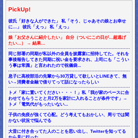
PickUp!
彼氏「好きな人ができた」 私「そう、じゃあその娘とお幸せ
に…」 彼氏「えっ」 私「えっ」
娘「お父さんに紹介したい」 自分（ついにこの日が…超逃げ
たい…） → 結果…
同じ部署の同期が私以外の全員を披露宴に招待してた。それを
事後報告してきた同期に祝い金を要求され、上司にも「こうい
う事は常識」と言われたので祝儀袋...
息子に高校部活の先輩から30万貸して欲しいとLINEきて、無
い→消費者金融で借りてって話になったらしい
トメ「家に置いてください・・・！」私「我が家のペースに合
わせてもらうことと月2万を家計に入れることが条件です」→
トメ「電気代がもったいない...
子供の免疫が強くて心配。どう考えてもおかしい、周りでは聞
かない状況で悩んでる
大昔に付き合ってた人のことを思い出し、Twitterを知ってる
から見に行った。