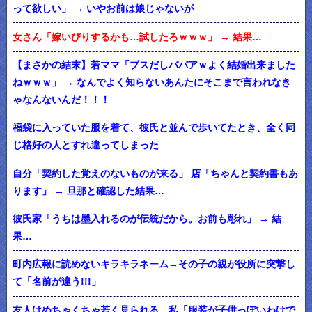
って欲しい」 → いやお前は娘じゃないが
女さん「嫁いびりするかも…試したろｗｗｗ」 → 結果…
【まさかの結末】若ママ「ブスだしババアｗよく結婚出来ました
ねｗｗｗ」 → なんでよく知らないあんたにそこまで言われなき
ゃなんないんだ！！！
福袋に入っていた服を着て、彼氏と並んで歩いてたとき、全く同
じ格好の人とすれ違ってしまった
自分「契約した覚えのないものが来る」 店「ちゃんと契約書もあ
ります」 → 旦那と確認した結果…
彼氏家「うちは墨入れるのが伝統だから。お前も彫れ」 → 結
果…
町内広報に読めないキラキラネーム→その子の親が役所に突撃し
て「名前が違う!!!」
友人はめちゃくちゃ若く見られる。私「服装が子供っぽいわけで