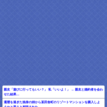
親友「遊びに行ってもいい？」 私「いいよ！」 → 親友と婚約者を会わ
せた結果…
還暦を過ぎた独身の姉から某田舎町のリゾートマンションを購入しよ
うかと思うと相談された