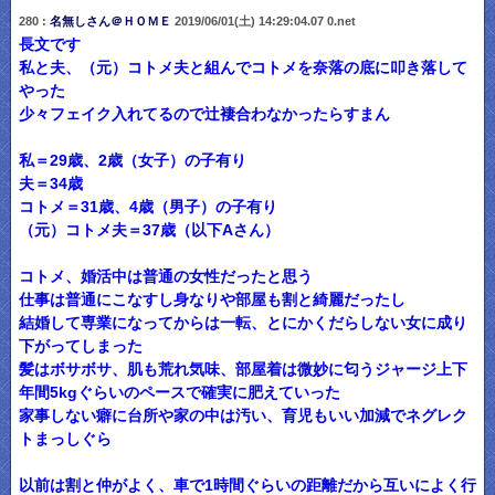
280 :
名無しさん＠ＨＯＭＥ
2019/06/01(土) 14:29:04.07 0.net
長文です
私と夫、（元）コトメ夫と組んでコトメを奈落の底に叩き落して
やった
少々フェイク入れてるので辻褄合わなかったらすまん
私＝29歳、2歳（女子）の子有り
夫＝34歳
コトメ＝31歳、4歳（男子）の子有り
（元）コトメ夫＝37歳（以下Aさん）
コトメ、婚活中は普通の女性だったと思う
仕事は普通にこなすし身なりや部屋も割と綺麗だったし
結婚して専業になってからは一転、とにかくだらしない女に成り
下がってしまった
髪はボサボサ、肌も荒れ気味、部屋着は微妙に匂うジャージ上下
年間5kgぐらいのペースで確実に肥えていった
家事しない癖に台所や家の中は汚い、育児もいい加減でネグレク
トまっしぐら
以前は割と仲がよく、車で1時間ぐらいの距離だから互いによく行