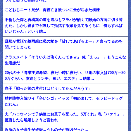
こどおじニート兄が、両親亡き後ついに金が尽きた模様
不倫した嫁と再構築の道を選ぶもフラバが酷くて離婚の方向に切り替
えた。しかし親まで召喚して抵抗する嫁を見てるうちに「俺もすれば
いいじゃん」という結...
旦那が電話で義両親に私の杖を「貸してあげるよー」と言ってるのを
聞いてしまった
クラスメイト「そういえば俺くんってさｗ」 俺「えっ」 → もうこんな
生活嫌だ
20代の子「専業主婦希望、寝たい時に寝たい、旦那の収入は700万～80
0万ぐらい。友達とランチ、ヨガ、エステ」→結果…
息子「戦った後の片付けはどうしてたんだろう？」
精神障害入院ワイ「辛いンゴ」イッヌ「初めまして、セラピードッグ
だわん」
夫「ハロウィンで子供達にお菓子を配った。5万くれ」私「ハァ？」→
拒否したら離婚しようと言われ...
近所の女子高生が妊娠→うちの子が原因だった…