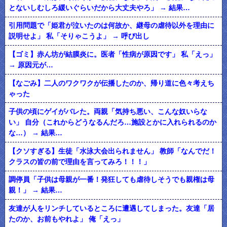
とないしむしろ緩いぐらいだから大丈夫やろ」 → 結果…
引用問題で「姫君が泣いたのは何故か、継母の虐待以外を理由に
説明せよ」 私「そりゃこうよ」 → 呼び出し
【ゴミ】赤ん坊が結膜炎に。医者「性病が原因です」 私「えっ」
→ 原因元が…
【なごみ】二人のワクワクが伝播したのか、帰り道に色々考えち
ゃった
子供の頃にゲイがバレた。両親「気持ち悪い、こんな奴いらな
い」 自分（これからどうなるんだろ…施設とかに入れられるのか
な…） → 結果…
【クソすぎる】生徒「水泳大会出られません」 教師「なんでだ！
クラスの皆の前で理由を言ってみろ！！！」
調停員「子供は母親が一番！発狂しても虐待しそうでも親権は母
親！」 → 結果…
友達が人をリンチしているところに遭遇してしまった。友達「居
たのか、お前もやれよ」 俺「えっ」