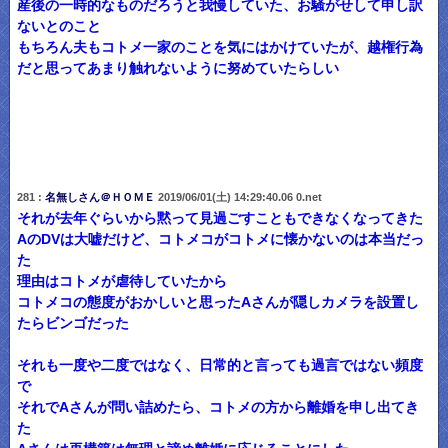
産後の一時的なものだろうと我慢していた、お騒がせして申し訳
ないとのこと
もちろん夫もコトメ一家のことを気にはかけていたが、越権行為
だと思ってあまり触れないように努めていたらしい
281 :
名無しさん＠ＨＯＭＥ
2019/06/01(土) 14:29:40.06 0.net
それが去年ぐらいから黙って見過ごすこともできなくなってきた
AのDVは大嘘だけど、コトメコがコトメに懐かないのは本当だっ
た
理由はコトメが虐待していたから
コトメコの態度がおかしいと思ったAさんが隠しカメラを設置し
たらビンゴだった
それも一度や二度ではなく、日常的と言っても過言ではない頻度
で
それでAさんが問い詰めたら、コトメの方から離婚を申し出てき
た