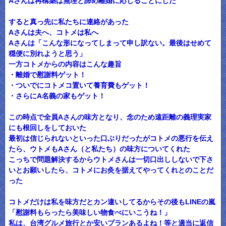
Aさんは再構築は無理と諦め離婚に応じることにした
すると真っ先に私たちに連絡があった
Aさんは夫へ、コトメは私へ
Aさんは「こんな形になってしまって申し訳ない。最後はせめて
穏便に別れようと思う」
一方コトメからの内容はこんな趣旨
・離婚で慰謝料ゲット！
・ついでにコトメコ置いて養育費もゲット！
・さらにA名義の家もゲット！
この時点で全員Aさんの味方となり、念のため遠距離の義理実家
にも根回しをしておいた
最初は信じられないといった口ぶりだったがコトメの悪行を伝え
たら、ウトメもAさん（と私たち）の味方についてくれた
こっちで問題解決するからウトメさんは一切口出ししないで下さ
いとお願いしたら、コトメにお灸を据えてやってくれとのことだ
った
コトメだけは私を味方だとカン違いしてるからその後もLINEの嵐
「慰謝料もらったら美味しい物食べにいこうね！」
私は、台湾グルメ旅行とか安いプランあるよね！等と適当に返信