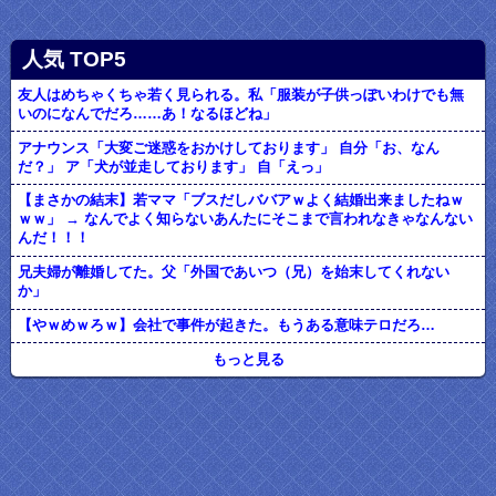
人気 TOP5
友人はめちゃくちゃ若く見られる。私「服装が子供っぽいわけでも無
いのになんでだろ……あ！なるほどね」
アナウンス「大変ご迷惑をおかけしております」 自分「お、なん
だ？」 ア「犬が並走しております」 自「えっ」
【まさかの結末】若ママ「ブスだしババアｗよく結婚出来ましたねｗ
ｗｗ」 → なんでよく知らないあんたにそこまで言われなきゃなんない
んだ！！！
兄夫婦が離婚してた。父「外国であいつ（兄）を始末してくれない
か」
【やｗめｗろｗ】会社で事件が起きた。もうある意味テロだろ…
もっと見る