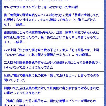
オレがカウンセリングに行くきっかけになった女の話
俺「養育費で野球観戦なんていい身分だな」元嫁「普通に生活してた
ら野球くらい行けます。いちいち連絡して来ないで」俺「ふざけん
な！」→結果…
正規雇用になって拘束時間が伸びた。旦那「家事と両立できないのに
何で正社員になったの？」私「あなたがいつもカネカネ言うからでし
ょ！」→結果…
ハゲ上司「注がれた酒は全て飲み干せ！」新人「もう限界です」上司
「いいから飲め！」私（新人を避難させよう…）→ 次の瞬間…
二人目を計画無痛分娩予定なんだけど妊娠9ヶ月になって自然分娩でも
いいかなって思うようになってきた
旦那が電話で義両親に私の杖を「貸してあげるよー」と言ってるのを
聞いてしまった
前働いてた店は店員の数に対して圧倒的に客が多すぎて対応しきれな
い事がしょっちゅうあった
【鬼砲】自殺した竹内結子さん、新たな衝撃エピソードが明かされ
る・・・これは・・・