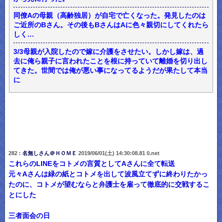
同僚Aの母親（高齢独居）が自宅で亡くなった。発見したのは
ご近所のBさん。その後もBさんはAに色々親切にしてくれたら
しく…
3/3母親が入院したので嫁に介護をさせたい。しかし嫁は、過
去に俺ら親子に言われたことを根に持っていて離婚を切り出し
てきた。世間では俺が悪い事になってるようだが果たして本当
に
282 :
名無しさん＠ＨＯＭＥ
2019/06/01(土) 14:30:08.81 0.net
これらのLINEをコトメの言質としてAさんに全て転送
元々Aさんは緑の紙とコトメを出して波風立てずに終わりたかっ
たのに、コトメが望むならと弁護士を雇って徹底的に交戦するこ
とにした
三者面会の日