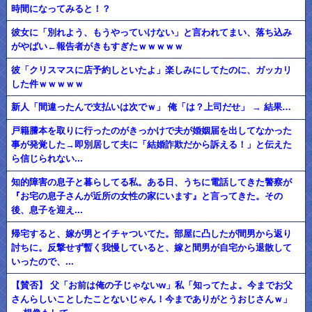
時間になってみると！？
彼女に「別れよう、もうやっていけない」と言われてまい、落ち込み
がやばい←報告者がきもすぎたｗｗｗｗｗ
彼「クリスマスに店予約しといたよ」楽しみにしてたのに、ガッカリ
した件ｗｗｗｗｗ
新人「間違ったんで支払いは次でｗ」 俺「は？上司だせ」 → 結果…
戸籍謄本を取りに行ったのがきっかけで夫が婚姻届を出してなかった
事が発覚した→即別居して夫に「結婚詐欺だから訴える！」と伝えた
ら信じられない...
知的障害の息子と暮らしてる私。ある日、うちに電話してきた警察が
『お宅の息子さんが近所の女性の家にいます』と言ってきた。その
後、息子を迎え...
帰宅すると、嫁が男とイチャついてた。部屋に凸したが間男から返り
討ちに。反撃せず暫く我慢していると、嫁と間男が自宅から退散して
いったので、...
【賛否】 父「お前は俺の子じゃないw」私「知ってたよ。今までお父
さんらしいことしたことないじゃん！今までありがとうおじさんｗ」