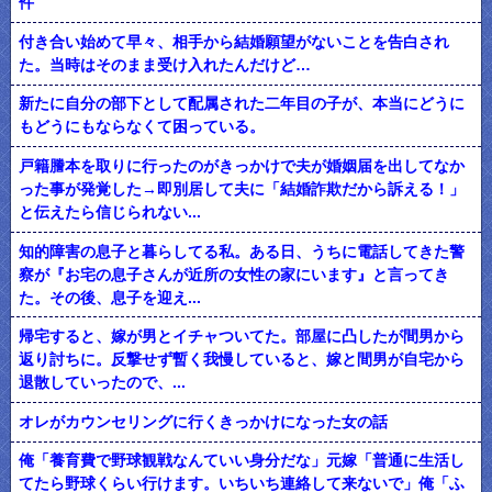
件
付き合い始めて早々、相手から結婚願望がないことを告白され
た。当時はそのまま受け入れたんだけど…
新たに自分の部下として配属された二年目の子が、本当にどうに
もどうにもならなくて困っている。
戸籍謄本を取りに行ったのがきっかけで夫が婚姻届を出してなか
った事が発覚した→即別居して夫に「結婚詐欺だから訴える！」
と伝えたら信じられない...
知的障害の息子と暮らしてる私。ある日、うちに電話してきた警
察が『お宅の息子さんが近所の女性の家にいます』と言ってき
た。その後、息子を迎え...
帰宅すると、嫁が男とイチャついてた。部屋に凸したが間男から
返り討ちに。反撃せず暫く我慢していると、嫁と間男が自宅から
退散していったので、...
オレがカウンセリングに行くきっかけになった女の話
俺「養育費で野球観戦なんていい身分だな」元嫁「普通に生活し
てたら野球くらい行けます。いちいち連絡して来ないで」俺「ふ