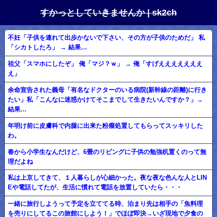
すかっとしていきませんか | sk2ch
不妊「子供を連れて出歩かないで下さい、その方が子供のためだ」 私
「シカトしたろ」 → 結果…
祖父「スマホにしたぞ」 俺「マジ？ｗ」 → 俺「すげえええええええ
え」
余命宣告された義母「有名なドクターのいる病院(新幹線の距離)に行き
たい」私「こんなに迷惑かけてそこまでして生きたいんですか？」→
結果…
年明け前に皮膚科で内腿に出来た粉瘤処置してもらってスッキリした
わ。
春から小学生なんだけど、6畳のリビングに子供の勉強机置くのって無
理だよね
私は上京してきて、１人暮らしが心細かった。夜な夜な色んな人とLIN
Eや電話してたが、生活に慣れて電話を放置していたら・・・
一緒に旅行しようって予定を立ててる時、泊まり先は相手の「魚料理
を売りにしてるこの旅館にしよう！」でほぼ即決→いざ現地で夕食の