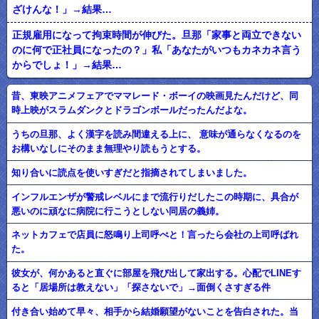
ざけんな！」→結果…
正規雇用になって拘束時間が伸びた。旦那「家事と両立できない
のに何で正社員になったの？」私「あなたがいつもカネカネ言う
からでしょ！」→結果…
昔、東映アニメフェアでママレード・ボーイの映画見たんだけど、同
時上映がスラムダンクとドラゴンボールだったんだよな。
うちの旦那、よく漢字を読み間違える上に、 意味が通らなくなるのを
お構いなしにそのまま無理やり読もうとする。
知り合いに読点を使いすぎだと指摘されてしまいました。
インフルエンザが警戒レベルにまで流行りだしたこの時期に、具合が
悪いのに頑なに病院に行こうとしない同居の義姉。
ネットカフェで店員に怒鳴り上司呼べと！言ったら会社の上司呼ばれ
た。
彼女が、何かあると直ぐに部屋を飛び出して家出する。心配でLINEす
ると「居場所は教えない」「探さないで」→面倒くさすぎる件
付き合い始めて早々、相手から結婚願望がないことを告白された。当