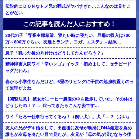
伝説的にＤＱＮなトメ兄の葬式がヤバすぎた…こんなのは見たこ
とがない
この記事を読んだ人におすすめ！
20代の子「専業主婦希望、寝たい時に寝たい、旦那の収入は700
万～800万ぐらい。友達とランチ、ヨガ、エステ」→結果…
息子「戦った後の片付けはどうしてたんだろう？」
精神障害入院ワイ「辛いンゴ」イッヌ「初めまして、セラピード
ッグだわん」
春から小学生なんだけど、6畳のリビングに子供の勉強机置くのっ
て無理だよね
【閲覧注意】 彼女がコーヒー農園の中を散歩していた。その体は
どうしたの！？ → 戻ってきたらこんな姿です…
ワイ「たろー仕事行ってくるね！（飼い犬）」犬「…？（ぷい」
友人の兄がデキ婚をして、出産後に友母が執拗にDNA鑑定を薦め
誰もが友母を冷たい目で見たが、友兄が「母の気が済むなら今後