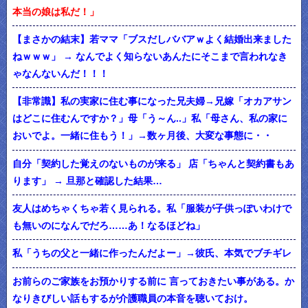
本当の娘は私だ！」
【まさかの結末】若ママ「ブスだしババアｗよく結婚出来ました
ねｗｗｗ」 → なんでよく知らないあんたにそこまで言われなき
ゃなんないんだ！！！
【非常識】私の実家に住む事になった兄夫婦→兄嫁「オカアサン
はどこに住むんですか？」母「う～ん..」私「母さん、私の家に
おいでよ。一緒に住もう！」→数ヶ月後、大変な事態に・・
自分「契約した覚えのないものが来る」 店「ちゃんと契約書もあ
ります」 → 旦那と確認した結果…
友人はめちゃくちゃ若く見られる。私「服装が子供っぽいわけで
も無いのになんでだろ……あ！なるほどね」
私「うちの父と一緒に作ったんだよー」→彼氏、本気でブチギレ
お前らのご家族をお預かりする前に 言っておきたい事がある。か
なりきびしい話もするが介護職員の本音を聴いておけ。