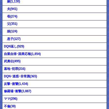
嫁(1,130)
夫(941)
母(274)
父(351)
娘(124)
息子(127)
DQN返し(929)
自業自得･因果応報(1,854)
武勇伝(495)
基地･犯罪(216)
DQN･迷惑･非常識(365)
反撃･復讐(1,434)
修羅場･衝撃(3,887)
ママ(296)
不倫(38)