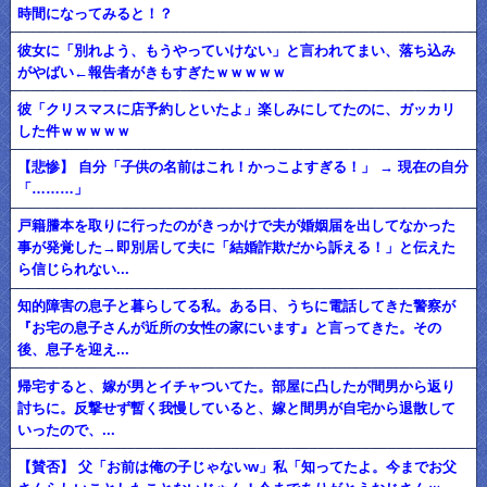
時間になってみると！？
彼女に「別れよう、もうやっていけない」と言われてまい、落ち込み
がやばい←報告者がきもすぎたｗｗｗｗｗ
彼「クリスマスに店予約しといたよ」楽しみにしてたのに、ガッカリ
した件ｗｗｗｗｗ
【悲惨】 自分「子供の名前はこれ！かっこよすぎる！」 → 現在の自分
「………」
戸籍謄本を取りに行ったのがきっかけで夫が婚姻届を出してなかった
事が発覚した→即別居して夫に「結婚詐欺だから訴える！」と伝えた
ら信じられない...
知的障害の息子と暮らしてる私。ある日、うちに電話してきた警察が
『お宅の息子さんが近所の女性の家にいます』と言ってきた。その
後、息子を迎え...
帰宅すると、嫁が男とイチャついてた。部屋に凸したが間男から返り
討ちに。反撃せず暫く我慢していると、嫁と間男が自宅から退散して
いったので、...
【賛否】 父「お前は俺の子じゃないw」私「知ってたよ。今までお父