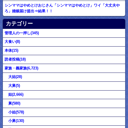
シンママはやめとけおじさん「シンママはやめとけ」ワイ「大丈夫や
ろ」婚姻届け提出⇒結果！！
カテゴリー
管理人の一押し(345)
大食い(8)
本体(15)
読者投稿(18)
家族・義家族(6,723)
大姑(28)
大舅(5)
姑(2,666)
舅(580)
小姑(578)
小舅(130)