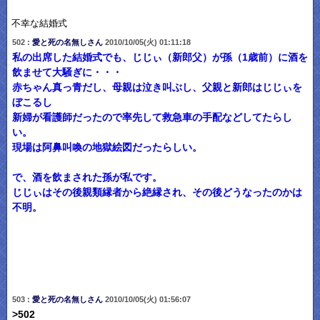
不幸な結婚式
502 :
愛と死の名無しさん
2010/10/05(火) 01:11:18
私の出席した結婚式でも、じじぃ（新郎父）が孫（1歳前）に酒を
飲ませて大騒ぎに・・・
赤ちゃん真っ青だし、母親は泣き叫ぶし、父親と新郎はじじぃを
ぼこるし
新婦が看護師だったので率先して救急車の手配などしてたらし
い。
現場は阿鼻叫喚の地獄絵図だったらしい。
で、酒を飲まされた孫が私です。
じじぃはその後親類縁者から絶縁され、その後どうなったのかは
不明。
503 :
愛と死の名無しさん
2010/10/05(火) 01:56:07
>502