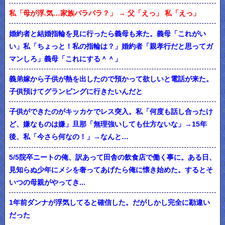
私「母が浮.気…家族バラバラ？」 → 父「えっ」 私「えっ」
婚約者と結婚指輪を見に行ったら義母も来た。義母「これがい
い」私「ちょっと！私の指輪は？」婚約者「親孝行だと思ってガ
マンしろ」義母「これにする＾＾」
義弟嫁から子供が熱を出したので預かって欲しいと電話が来た。
子供預けてグランピングに行きたいんだと
子供ができたのがキッカケでレス突入。私「何度も話し合ったけ
ど、嫌なものは嫌」旦那「無理強いしても仕方ないな」→15年
後、私「今さら何なの！」→なんと…
5/5院卒ニートの俺、訳あって田舎の飲食店で働く事に。ある日、
見知らぬ少年にメシを奢ってあげたら俺に懐き始めた。するとそ
いつの母親がやってき...
1年前ダンナが浮気してると確信した。だがしかし完全に勘違い
だった