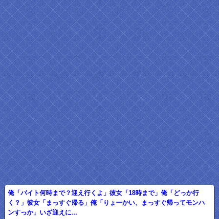
俺「バイト何時まで？迎え行くよ」彼女「18時まで」俺「どっか行
く？」彼女「まっすぐ帰る」俺「りょーかい、まっすぐ帰ってモンハ
ンすっか」いざ迎えに...