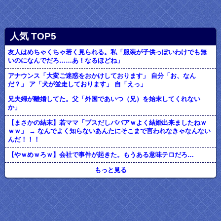
人気 TOP5
友人はめちゃくちゃ若く見られる。私「服装が子供っぽいわけでも無
いのになんでだろ……あ！なるほどね」
アナウンス「大変ご迷惑をおかけしております」 自分「お、なん
だ？」 ア「犬が並走しております」 自「えっ」
兄夫婦が離婚してた。父「外国であいつ（兄）を始末してくれない
か」
【まさかの結末】若ママ「ブスだしババアｗよく結婚出来ましたねｗ
ｗｗ」 → なんでよく知らないあんたにそこまで言われなきゃなんない
んだ！！！
【やｗめｗろｗ】会社で事件が起きた。もうある意味テロだろ…
もっと見る