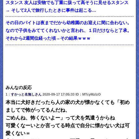
スタンス 友人は安物でも丁重に扱って高そうに見せるスタンス
→ そして2人で旅行したときに事件は起こる…
その日のバイトは夜までだから幼稚園のお迎えに間に合わない。
なので子供をみててくれないかと言われ、１日だけならと了承。
それから2週間位経った頃→その結果ｗｗｗ
みんなの反応
1：
すかっと名無しさん
2020-09-17 17:05:33 ID：MTcyMzIzO
本当に犬好きだったら人の家の犬が懐かなくても「初め
ましてで怖がってるんだね、
ごめんね、怖くないよー」って犬を気遣うからね
可愛くなーいとか言ってる時点で自分に懐かない犬は可
愛くない＝