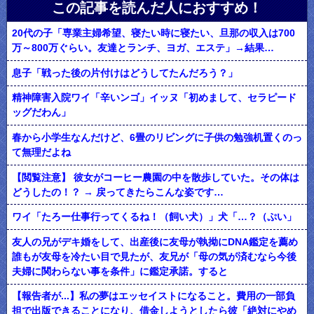
この記事を読んだ人におすすめ！
20代の子「専業主婦希望、寝たい時に寝たい、旦那の収入は700
万～800万ぐらい。友達とランチ、ヨガ、エステ」→結果…
息子「戦った後の片付けはどうしてたんだろう？」
精神障害入院ワイ「辛いンゴ」イッヌ「初めまして、セラピード
ッグだわん」
春から小学生なんだけど、6畳のリビングに子供の勉強机置くのっ
て無理だよね
【閲覧注意】 彼女がコーヒー農園の中を散歩していた。その体は
どうしたの！？ → 戻ってきたらこんな姿です…
ワイ「たろー仕事行ってくるね！（飼い犬）」犬「…？（ぷい」
友人の兄がデキ婚をして、出産後に友母が執拗にDNA鑑定を薦め
誰もが友母を冷たい目で見たが、友兄が「母の気が済むなら今後
夫婦に関わらない事を条件」に鑑定承諾。すると
【報告者が...】私の夢はエッセイストになること。費用の一部負
担で出版できることになり、借金しようとしたら彼「絶対にやめ