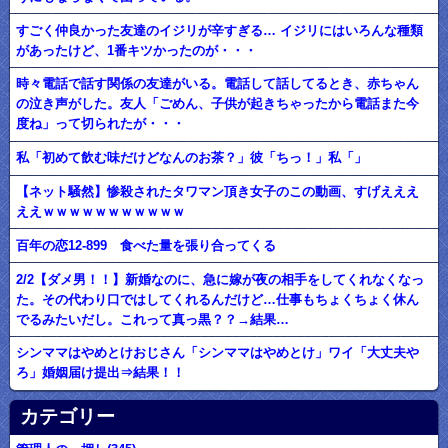
すごく仲良かった友達のイジリが辛すぎる… イジリにはいろんな種類
があったけど、1番キツかったのが・・・
時々電話で話す関係の友達がいる。電話して話してるとき、赤ちゃん
の泣き声がした。友人「ごめん、子供が起きちゃったから電話また今
度ね」って切られたが・・・
私「初めて飲む味だけどなんのお茶？」彼「ちっ！」私「」
【ネット騒然】惨殺されたタワマン頂き女子のこの動画、すげえええ
ええｗｗｗｗｗｗｗｗｗｗｗ
百年の恋12-899 食べた量を張り合ってくる
2/2【ダメ男！！】新婚なのに、急に嫁が夜の相手をしてくれなくなっ
た。その代わり口ではしてくれるんだけど…仕事もちょくちょく休ん
でるみたいだし。これって真っ黒？？→結果…
シンママはやめとけおじさん「シンママはやめとけ」ワイ「大丈夫や
ろ」婚姻届け提出⇒結果！！
カテゴリー