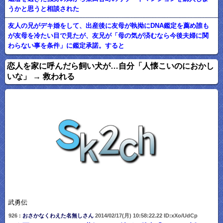
うかと思うと相談された
友人の兄がデキ婚をして、出産後に友母が執拗にDNA鑑定を薦め誰も
が友母を冷たい目で見たが、友兄が「母の気が済むなら今後夫婦に関
わらない事を条件」に鑑定承諾。すると
恋人を家に呼んだら飼い犬が…自分「人懐こいのにおかし
いな」 → 救われる
武勇伝
926 :
おさかなくわえた名無しさん
2014/02/17(月) 10:58:22.22 ID:xXo/UdCp