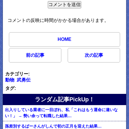
コメントの反映に時間がかかる場合があります。
HOME
前の記事
次の記事
カテゴリー:
動物
武勇伝
タグ:
ランダム記事PickUp！
出入りしている業者に一目ぼれ、私「これはもう運命に違いな
い！」 → 勢い余って転職した結果…
孫差別するばーさんがしんで初の正月を迎えた結果…