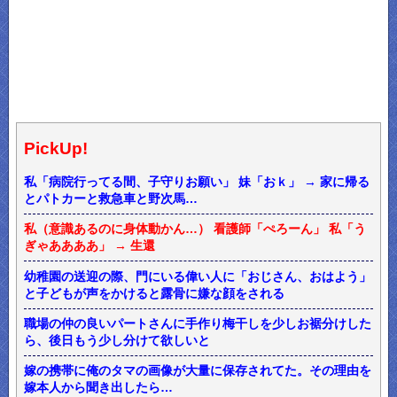
PickUp!
私「病院行ってる間、子守りお願い」 妹「おｋ」 → 家に帰る
とパトカーと救急車と野次馬…
私（意識あるのに身体動かん…） 看護師「ぺろーん」 私「う
ぎゃああああ」 → 生還
幼稚園の送迎の際、門にいる偉い人に「おじさん、おはよう」
と子どもが声をかけると露骨に嫌な顔をされる
職場の仲の良いパートさんに手作り梅干しを少しお裾分けした
ら、後日もう少し分けて欲しいと
嫁の携帯に俺のタマの画像が大量に保存されてた。その理由を
嫁本人から聞き出したら…