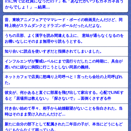
のに何で正社員になったの？」私「あなたがいつもカネカネ言う
からでしょ！」→結果…
昔、東映アニメフェアでママレード・ボーイの映画見たんだけど、同
時上映がスラムダンクとドラゴンボールだったんだよな。
うちの旦那、よく漢字を読み間違える上に、 意味が通らなくなるのを
お構いなしにそのまま無理やり読もうとする。
知り合いに読点を使いすぎだと指摘されてしまいました。
インフルエンザが警戒レベルにまで流行りだしたこの時期に、具合が
悪いのに頑なに病院に行こうとしない同居の義姉。
ネットカフェで店員に怒鳴り上司呼べと！言ったら会社の上司呼ばれ
た。
彼女が、何かあると直ぐに部屋を飛び出して家出する。心配でLINEす
ると「居場所は教えない」「探さないで」→面倒くさすぎる件
付き合い始めて早々、相手から結婚願望がないことを告白された。当
時はそのまま受け入れたんだけど…
新たに自分の部下として配属された二年目の子が、本当にどうにもど
うにもならなくて困っている。