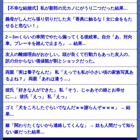
【不幸な結婚式】私が新郎の元カノにがうり二つだった結果…
義母がしんだら張り切りだした夫「香典に触るな！女に金をもた
せると危ない！」
2～3mくらいの車間でやたら煽ってくる後続車。自分「あ、対向
車。ブレーキを踏んで止まろ」 → 結果…
友人の離婚理由がおかしい。頭が良くて行動力もあった友人の、
訳の分からない価値観が割とショックだった。
両親「実は養子なんだ」 私「えっでも私が小さい頃の家族写真あ
るよね？」 両親「あれは違う…」
彼氏「好きな人ができた」 私「そう、じゃあその娘とお幸せ
に…」 彼氏「えっ」 私「えっ」
ゴミ「犬をころしたぐらいでなんだｗｗ謝らんぞｗｗｗ」 → 結
果…
嫁「関わりたくないから連絡してくんな」 → 姑も人間だって知ら
ない嫁だった結果…