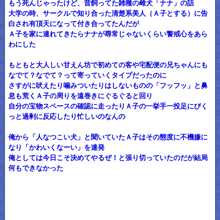
もう死んじゃったけど、昔飼ってた雑種の雌犬「ナナ」の話
大学の時、サークルで知り合った清楚系美人（Ａ子とする）に告
白され有頂天になって付き合ってたんだが
Ａ子を家に連れてきたらナナが尋常じゃないくらい警戒心をあら
わにした
もともと大人しい甘えん坊で初めての客や宅配便の兄ちゃんにも
なでて？なでて？って寄っていくタイプだったのに
さすがに吠えたり噛みついたりはしないものの「フッフッ」と鼻
息も荒くＡ子の周りを遠巻きにぐるぐると回り
自分の宝物スペースの確認に走ったりＡ子の一挙手一投足にびく
っと過剰に反応したり忙しいのなんの
俺から「人なつこい犬」と聞いていたＡ子はその態度に不機嫌に
なり「かわいくなーい」を連発
俺としては今日こそ決めてやるぜ！と張り切っていたのだが結局
何もできなかった