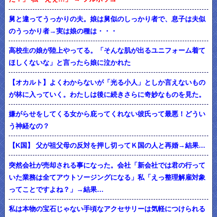
舅と違ってうっかりの夫。娘は舅似のしっかり者で、息子は夫似
のうっかり者→実は娘の種は・・・
高校生の娘が陸上やってる。「そんな肌が出るユニフォーム着て
ほしくないな」と言ったら娘に泣かれた
【オカルト】よくわからないが「光る小人」としか言えないもの
が林に入っていく。わたしは後に続きさらに奇妙なものを見た。
嫌がらせをしてくる女から庇ってくれない彼氏って最悪！どうい
う神経なの？
【K国】 父が祖父母の反対を押し切ってＫ国の人と再婚→結果…
突然会社が売却される事になった。会社「新会社では君の行って
いた業務は全てアウトソージングになる」私「えっ整理解雇対象
ってことですよね？」→結果…
私は本物の宝石じゃない手頃なアクセサリーは気軽につけられる