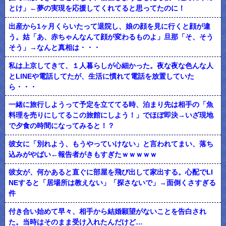
とけ」←夢の実現を応援してくれてると思ってたのに！
出産から1ヶ月くらいたって退院し、娘の顔を見に行くと顔が違
う。姑「あ、赤ちゃんなんて顔が変わるものよ」旦那「そ、そう
そう」→なんと真相は・・・
私は上京してきて、１人暮らしが心細かった。夜な夜な色んな人
とLINEや電話してたが、生活に慣れて電話を放置していた
ら・・・
一緒に旅行しようって予定を立ててる時、泊まり先は相手の「魚
料理を売りにしてるこの旅館にしよう！」でほぼ即決→いざ現地
で夕食の時間になってみると！？
彼女に「別れよう、もうやっていけない」と言われてまい、落ち
込みがやばい←報告者がきもすぎたｗｗｗｗｗ
彼女が、何かあると直ぐに部屋を飛び出して家出する。心配でLI
NEすると「居場所は教えない」「探さないで」→面倒くさすぎる
件
付き合い始めて早々、相手から結婚願望がないことを告白され
た。当時はそのまま受け入れたんだけど…