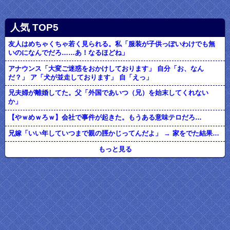
人気 TOP5
友人はめちゃくちゃ若く見られる。私「服装が子供っぽいわけでも無
いのになんでだろ……あ！なるほどね」
アナウンス「大変ご迷惑をおかけしております」 自分「お、なん
だ？」 ア「犬が並走しております」 自「えっ」
兄夫婦が離婚してた。父「外国であいつ（兄）を始末してくれない
か」
【やｗめｗろｗ】会社で事件が起きた。もうある意味テロだろ…
兄嫁「いい年していつまで親の脛かじってんだよ」 → 家をでた結果…
もっと見る