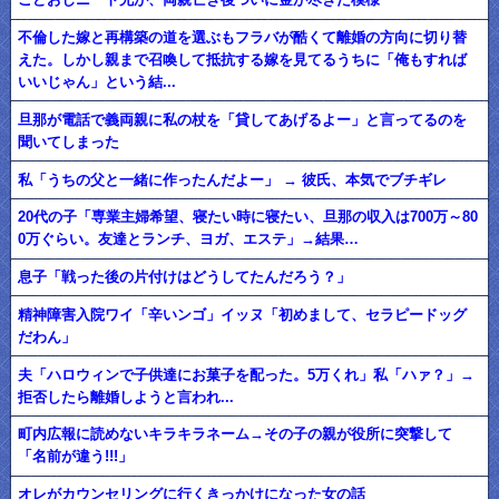
不倫した嫁と再構築の道を選ぶもフラバが酷くて離婚の方向に切り替
えた。しかし親まで召喚して抵抗する嫁を見てるうちに「俺もすれば
いいじゃん」という結...
旦那が電話で義両親に私の杖を「貸してあげるよー」と言ってるのを
聞いてしまった
私「うちの父と一緒に作ったんだよー」 → 彼氏、本気でブチギレ
20代の子「専業主婦希望、寝たい時に寝たい、旦那の収入は700万～80
0万ぐらい。友達とランチ、ヨガ、エステ」→結果…
息子「戦った後の片付けはどうしてたんだろう？」
精神障害入院ワイ「辛いンゴ」イッヌ「初めまして、セラピードッグ
だわん」
夫「ハロウィンで子供達にお菓子を配った。5万くれ」私「ハァ？」→
拒否したら離婚しようと言われ...
町内広報に読めないキラキラネーム→その子の親が役所に突撃して
「名前が違う!!!」
オレがカウンセリングに行くきっかけになった女の話