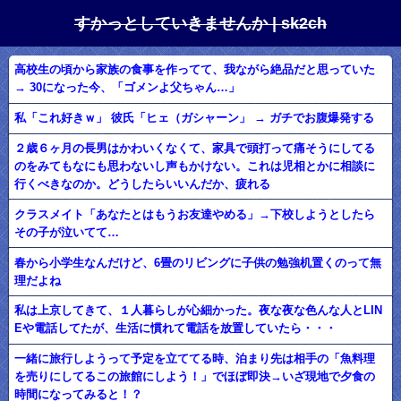
すかっとしていきませんか | sk2ch
高校生の頃から家族の食事を作ってて、我ながら絶品だと思っていた
→ 30になった今、「ゴメンよ父ちゃん…」
私「これ好きｗ」 彼氏「ヒェ（ガシャーン」 → ガチでお腹爆発する
２歳６ヶ月の長男はかわいくなくて、家具で頭打って痛そうにしてる
のをみてもなにも思わないし声もかけない。これは児相とかに相談に
行くべきなのか。どうしたらいいんだか、疲れる
クラスメイト「あなたとはもうお友達やめる」→下校しようとしたら
その子が泣いてて…
春から小学生なんだけど、6畳のリビングに子供の勉強机置くのって無
理だよね
私は上京してきて、１人暮らしが心細かった。夜な夜な色んな人とLIN
Eや電話してたが、生活に慣れて電話を放置していたら・・・
一緒に旅行しようって予定を立ててる時、泊まり先は相手の「魚料理
を売りにしてるこの旅館にしよう！」でほぼ即決→いざ現地で夕食の
時間になってみると！？