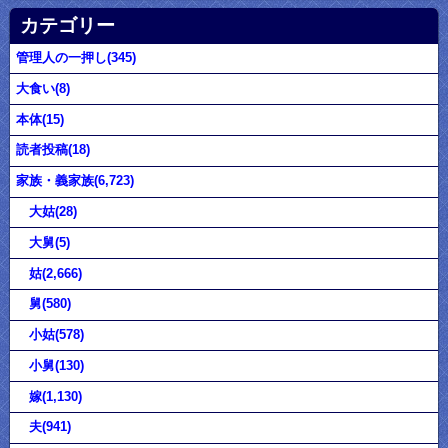
カテゴリー
管理人の一押し(345)
大食い(8)
本体(15)
読者投稿(18)
家族・義家族(6,723)
大姑(28)
大舅(5)
姑(2,666)
舅(580)
小姑(578)
小舅(130)
嫁(1,130)
夫(941)