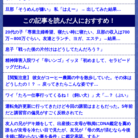
旦那「そうめんが嫌い」 私「はえー」 → 出してみた結果…
この記事を読んだ人におすすめ！
20代の子「専業主婦希望、寝たい時に寝たい、旦那の収入は700
万～800万ぐらい。友達とランチ、ヨガ、エステ」→結果…
息子「戦った後の片付けはどうしてたんだろう？」
精神障害入院ワイ「辛いンゴ」イッヌ「初めまして、セラピード
ッグだわん」
【閲覧注意】 彼女がコーヒー農園の中を散歩していた。その体は
どうしたの！？ → 戻ってきたらこんな姿です…
ワイ「たろー仕事行ってくるね！（飼い犬）」犬「…？（ぷい」
運転免許更新に行ってきたけど今回の講習はまともだった。5年前
だと講習官の偏見がすごく反映されてた
友人の兄がデキ婚をして、出産後に友母が執拗にDNA鑑定を薦め
誰もが友母を冷たい目で見たが、友兄が「母の気が済むなら今後
夫婦に関わらない事を条件」に鑑定承諾。すると