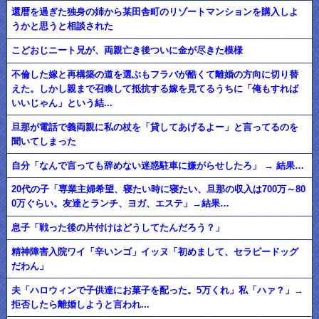
還暦を過ぎた独身の姉から某田舎町のリゾートマンションを購入しよ
うかと思うと相談された
こどおじニート兄が、両親亡き後ついに金が尽きた模様
不倫した嫁と再構築の道を選ぶもフラバが酷くて離婚の方向に切り替
えた。しかし親まで召喚して抵抗する嫁を見てるうちに「俺もすれば
いいじゃん」という結...
旦那が電話で義両親に私の杖を「貸してあげるよー」と言ってるのを
聞いてしまった
自分「なんで言っても辞めない迷惑駐車に嫌がらせしたろ」 → 結果…
20代の子「専業主婦希望、寝たい時に寝たい、旦那の収入は700万～80
0万ぐらい。友達とランチ、ヨガ、エステ」→結果…
息子「戦った後の片付けはどうしてたんだろう？」
精神障害入院ワイ「辛いンゴ」イッヌ「初めまして、セラピードッグ
だわん」
夫「ハロウィンで子供達にお菓子を配った。5万くれ」私「ハァ？」→
拒否したら離婚しようと言われ...