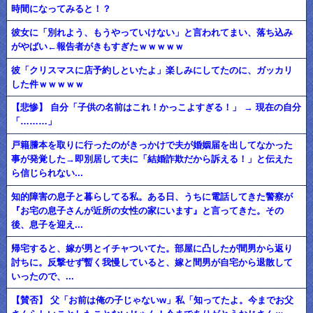
時間になってみると！？
彼女に「別れよう、もうやっていけない」と言われてまい、落ち込み
がやばい←報告者がきもすぎたｗｗｗｗｗ
彼「クリスマスに店予約しといたよ」楽しみにしてたのに、ガッカリ
した件ｗｗｗｗｗ
【悲惨】 自分「子供の名前はこれ！かっこよすぎる！」 → 現在の自分
「………」
戸籍謄本を取りに行ったのがきっかけで夫が婚姻届を出してなかった
事が発覚した→即別居して夫に「結婚詐欺だから訴える！」と伝えた
ら信じられない...
知的障害の息子と暮らしてる私。ある日、うちに電話してきた警察が
『お宅の息子さんが近所の女性の家にいます』と言ってきた。その
後、息子を迎え...
帰宅すると、嫁が男とイチャついてた。部屋に凸したが間男から返り
討ちに。反撃せず暫く我慢していると、嫁と間男が自宅から退散して
いったので、...
【賛否】 父「お前は俺の子じゃないw」私「知ってたよ。今までお父