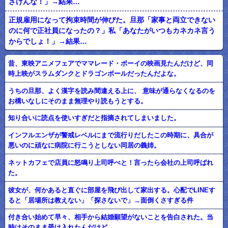
ざけんな！」→結果…
正規雇用になって拘束時間が伸びた。旦那「家事と両立できない
のに何で正社員になったの？」私「あなたがいつもカネカネ言う
からでしょ！」→結果…
昔、東映アニメフェアでママレード・ボーイの映画見たんだけど、同
時上映がスラムダンクとドラゴンボールだったんだよな。
うちの旦那、よく漢字を読み間違える上に、 意味が通らなくなるのを
お構いなしにそのまま無理やり読もうとする。
知り合いに読点を使いすぎだと指摘されてしまいました。
インフルエンザが警戒レベルにまで流行りだしたこの時期に、具合が
悪いのに頑なに病院に行こうとしない同居の義姉。
ネットカフェで店員に怒鳴り上司呼べと！言ったら会社の上司呼ばれ
た。
彼女が、何かあると直ぐに部屋を飛び出して家出する。心配でLINEす
ると「居場所は教えない」「探さないで」→面倒くさすぎる件
付き合い始めて早々、相手から結婚願望がないことを告白された。当
時はそのまま受け入れたんだけど…