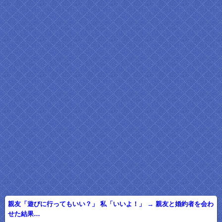
親友「遊びに行ってもいい？」 私「いいよ！」 → 親友と婚約者を会わ
せた結果…