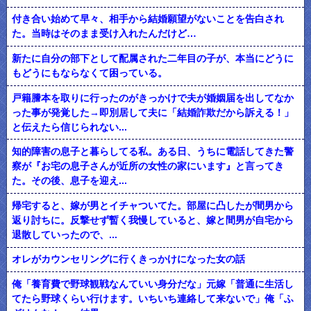
付き合い始めて早々、相手から結婚願望がないことを告白され
た。当時はそのまま受け入れたんだけど…
新たに自分の部下として配属された二年目の子が、本当にどうに
もどうにもならなくて困っている。
戸籍謄本を取りに行ったのがきっかけで夫が婚姻届を出してなか
った事が発覚した→即別居して夫に「結婚詐欺だから訴える！」
と伝えたら信じられない...
知的障害の息子と暮らしてる私。ある日、うちに電話してきた警
察が『お宅の息子さんが近所の女性の家にいます』と言ってき
た。その後、息子を迎え...
帰宅すると、嫁が男とイチャついてた。部屋に凸したが間男から
返り討ちに。反撃せず暫く我慢していると、嫁と間男が自宅から
退散していったので、...
オレがカウンセリングに行くきっかけになった女の話
俺「養育費で野球観戦なんていい身分だな」元嫁「普通に生活し
てたら野球くらい行けます。いちいち連絡して来ないで」俺「ふ