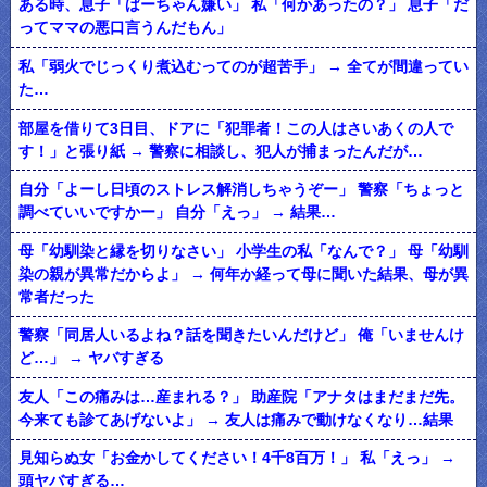
ある時、息子「ばーちゃん嫌い」 私「何かあったの？」 息子「だ
ってママの悪口言うんだもん」
私「弱火でじっくり煮込むってのが超苦手」 → 全てが間違ってい
た…
部屋を借りて3日目、ドアに「犯罪者！この人はさいあくの人で
す！」と張り紙 → 警察に相談し、犯人が捕まったんだが…
自分「よーし日頃のストレス解消しちゃうぞー」 警察「ちょっと
調べていいですかー」 自分「えっ」 → 結果…
母「幼馴染と縁を切りなさい」 小学生の私「なんで？」 母「幼馴
染の親が異常だからよ」 → 何年か経って母に聞いた結果、母が異
常者だった
警察「同居人いるよね？話を聞きたいんだけど」 俺「いませんけ
ど…」 → ヤバすぎる
友人「この痛みは…産まれる？」 助産院「アナタはまだまだ先。
今来ても診てあげないよ」 → 友人は痛みで動けなくなり…結果
見知らぬ女「お金かしてください！4千8百万！」 私「えっ」 →
頭ヤバすぎる…