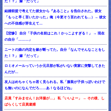
た！？」 嫁「だって」
結婚前提で考えてた彼女から『あること』を告白された。彼女
「もっと早く言いたかった」俺（今更そう言われても…）→ 彼女
への不信感が芽生えて…
【悲惨】 自分「子供の名前はこれ！かっこよすぎる！」 → 現在
の自分「………」
ニートの娘の内定を嫁が断ってた。自分「なんでそんなことをし
た！？」 嫁「だって」
ロミオメールっていうか元旦那が私がいない実家に突撃してきた
んだが…
友人はめちゃくちゃ若く見られる。私「服装が子供っぽいわけで
も無いのになんでだろ……あ！なるほどね」
店員「すみません！お洋服が…」 私「いいよー」 → その後、し
ばらくして店員逮捕