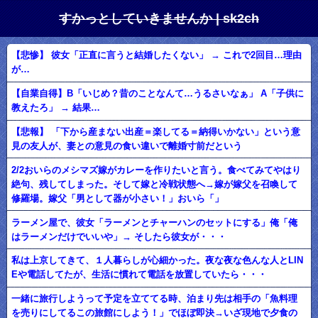
すかっとしていきませんか | sk2ch
【悲惨】 彼女「正直に言うと結婚したくない」 → これで2回目…理由
が…
【自業自得】B「いじめ？昔のことなんて…うるさいなぁ」 A「子供に
教えたろ」 → 結果…
【悲報】 「下から産まない出産＝楽してる＝納得いかない」という意
見の友人が、妻との意見の食い違いで離婚寸前だという
2/2おいらのメシマズ嫁がカレーを作りたいと言う。食べてみてやはり
絶句、残してしまった。そして嫁と冷戦状態へ→嫁が嫁父を召喚して
修羅場。嫁父「男として器が小さい！」おいら「」
ラーメン屋で、彼女「ラーメンとチャーハンのセットにする」俺「俺
はラーメンだけでいいや」→ そしたら彼女が・・・
私は上京してきて、１人暮らしが心細かった。夜な夜な色んな人とLIN
Eや電話してたが、生活に慣れて電話を放置していたら・・・
一緒に旅行しようって予定を立ててる時、泊まり先は相手の「魚料理
を売りにしてるこの旅館にしよう！」でほぼ即決→いざ現地で夕食の