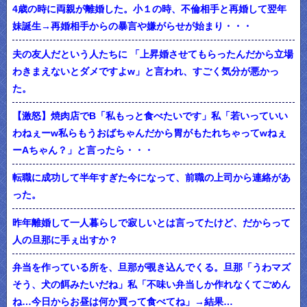
4歳の時に両親が離婚した。小１の時、不倫相手と再婚して翌年
妹誕生→再婚相手からの暴言や嫌がらせが始まり・・・
夫の友人だという人たちに 「上昇婚させてもらったんだから立場
わきまえないとダメですよw」と言われ、すごく気分が悪かっ
た。
【激怒】焼肉店でB「私もっと食べたいです」私「若いっていい
わねぇーw私らもうおばちゃんだから胃がもたれちゃってwねぇ
ーAちゃん？」と言ったら・・・
転職に成功して半年すぎた今になって、前職の上司から連絡があ
った。
昨年離婚して一人暮らしで寂しいとは言ってたけど、だからって
人の旦那に手ぇ出すか？
弁当を作っている所を、旦那が覗き込んでくる。旦那「うわマズ
そう、犬の餌みたいだね」私「不味い弁当しか作れなくてごめん
ね…今日からお昼は何か買って食べてね」→結果…