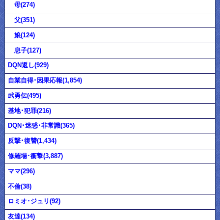
母(274)
父(351)
娘(124)
息子(127)
DQN返し(929)
自業自得･因果応報(1,854)
武勇伝(495)
基地･犯罪(216)
DQN･迷惑･非常識(365)
反撃･復讐(1,434)
修羅場･衝撃(3,887)
ママ(296)
不倫(38)
ロミオ･ジュリ(92)
友達(134)