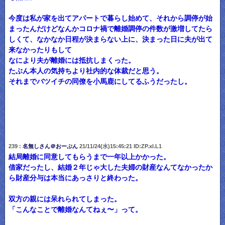
今度は私が家を出てアパートで暮らし始めて、それから調停が始
まったんだけどなんかコロナ禍で離婚調停の件数が激増してたら
しくて、なかなか日程が決まらない上に、決まった日に夫が出て
来なかったりもして
なにより夫が離婚には抵抗しまくった。
たぶん本人の気持ちより社内的な体裁だと思う。
それまでバツイチの同僚を小馬鹿にしてるふうだったし。
239 :
名無しさん＠おーぷん
21/11/24(水)15:45:21 ID:ZP.xl.L1
結局離婚に同意してもらうまで一年以上かかった。
借家だったし、結婚２年じゃ大した夫婦の財産なんてなかったか
ら財産分与は本当にあっさりと終わった。
双方の親には呆れられてしまった。
「こんなことで離婚なんてねぇ〜」って。