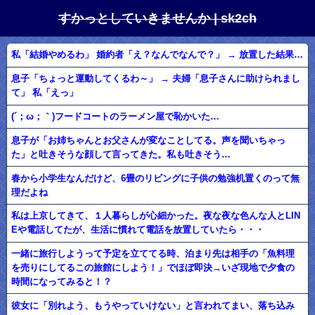
すかっとしていきませんか | sk2ch
私「結婚やめるわ」 婚約者「え？なんでなんで？」 → 放置した結果…
息子「ちょっと運動してくるわ～」 → 夫婦「息子さんに助けられまし
て」 私「えっ」
(´；ω；｀)フードコートのラーメン屋で恥かいた…
息子が「お姉ちゃんとお父さんが変なことしてる。声を聞いちゃっ
た」と吐きそうな顔して言ってきた。私も吐きそう…
春から小学生なんだけど、6畳のリビングに子供の勉強机置くのって無
理だよね
私は上京してきて、１人暮らしが心細かった。夜な夜な色んな人とLIN
Eや電話してたが、生活に慣れて電話を放置していたら・・・
一緒に旅行しようって予定を立ててる時、泊まり先は相手の「魚料理
を売りにしてるこの旅館にしよう！」でほぼ即決→いざ現地で夕食の
時間になってみると！？
彼女に「別れよう、もうやっていけない」と言われてまい、落ち込み