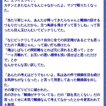
ん。エライエライ」。
カチンときたなんてもんじゃなかったよ。マジで殴りたくなっ
た。
「当たり前じゃん、あんたが帰ってきたらちゃんと離婚の話する
つもりだったんだから。立つ鳥跡を濁さずって言うしね」って言
ったら目ん玉ひんむいてビックリしてた。
「なにビックリしてんの？自分に全ての決定権があるとでも思っ
てたの？馬鹿じゃん」って追い打ち掛けたら
「俺はしばらくの間距離をとれば元に戻れると思って」とか
「一ヶ月離れて、お互いの悪い感情を洗い流せばと思っただけ
で」とか
なんかそんな言い訳してた。
「あんたの考えはどうでもいいよ。私はあの件で婚姻生活を続け
る気持ちがなくなった」と言って用意してあった離婚届を出し
た。
その場でビリビリに破かれた。
夫の方から「離婚がチラついてる」だの「顔を見たくない」だの
言ったくせに本気で離婚なんて考えてなかったとか今更言われて
も無理。