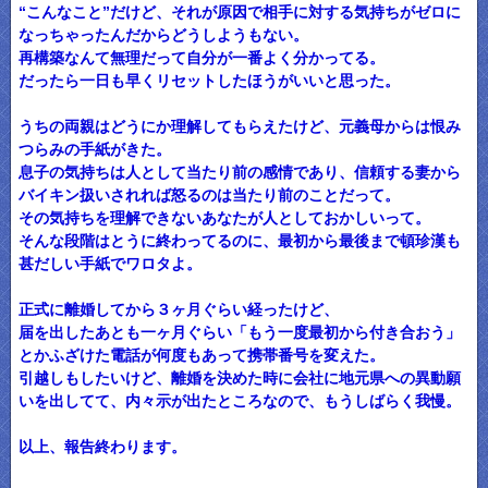
“こんなこと”だけど、それが原因で相手に対する気持ちがゼロに
なっちゃったんだからどうしようもない。
再構築なんて無理だって自分が一番よく分かってる。
だったら一日も早くリセットしたほうがいいと思った。
うちの両親はどうにか理解してもらえたけど、元義母からは恨み
つらみの手紙がきた。
息子の気持ちは人として当たり前の感情であり、信頼する妻から
バイキン扱いされれば怒るのは当たり前のことだって。
その気持ちを理解できないあなたが人としておかしいって。
そんな段階はとうに終わってるのに、最初から最後まで頓珍漢も
甚だしい手紙でワロタよ。
正式に離婚してから３ヶ月ぐらい経ったけど、
届を出したあとも一ヶ月ぐらい「もう一度最初から付き合おう」
とかふざけた電話が何度もあって携帯番号を変えた。
引越しもしたいけど、離婚を決めた時に会社に地元県への異動願
いを出してて、内々示が出たところなので、もうしばらく我慢。
以上、報告終わります。