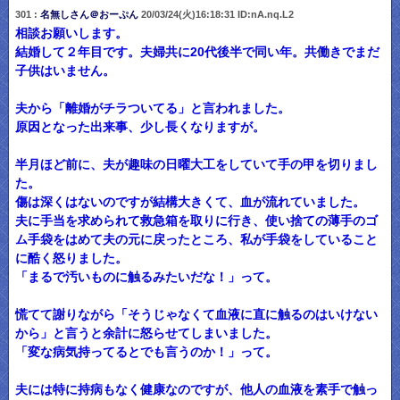
301 :
名無しさん＠おーぷん
20/03/24(火)16:18:31 ID:nA.nq.L2
相談お願いします。
結婚して２年目です。夫婦共に20代後半で同い年。共働きでまだ
子供はいません。
夫から「離婚がチラついてる」と言われました。
原因となった出来事、少し長くなりますが。
半月ほど前に、夫が趣味の日曜大工をしていて手の甲を切りまし
た。
傷は深くはないのですが結構大きくて、血が流れていました。
夫に手当を求められて救急箱を取りに行き、使い捨ての薄手のゴ
ム手袋をはめて夫の元に戻ったところ、私が手袋をしていること
に酷く怒りました。
「まるで汚いものに触るみたいだな！」って。
慌てて謝りながら「そうじゃなくて血液に直に触るのはいけない
から」と言うと余計に怒らせてしまいました。
「変な病気持ってるとでも言うのか！」って。
夫には特に持病もなく健康なのですが、他人の血液を素手で触っ