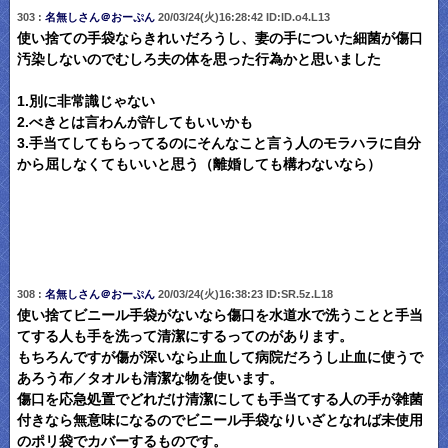
303 :
名無しさん＠おーぷん
20/03/24(火)16:28:42 ID:lD.o4.L13
使い捨ての手袋ならきれいだろうし、妻の手についた細菌が傷口
汚染しないのでむしろ夫の体を思った行為かと思いました
1.別に非常識じゃない
2.べきとは言わんが許してもいいかも
3.手当てしてもらってるのにそんなこと言う人のモラハラに自分
から屈しなくてもいいと思う（離婚しても構わないなら）
308 :
名無しさん＠おーぷん
20/03/24(火)16:38:23 ID:SR.5z.L18
使い捨てビニール手袋がないなら傷口を水道水で洗うことと手当
てする人も手を洗って清潔にするってのがあります。
もちろんですが傷が深いなら止血して病院だろうし止血に使うで
あろう布／タオルも清潔な物を使います。
傷口を応急処置でどれだけ清潔にしても手当てする人の手が雑菌
付きなら無意味になるのでビニール手袋なりいざとなれば未使用
のポリ袋でカバーするものです。