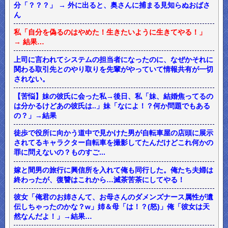
分「？？？」 → 外に出ると、奥さんに捕まる見知らぬおばさ
ん
私「自分を偽るのはやめた！生きたいように生きてやる！」
→ 結果…
上司に言われてシステムの担当者になったのに、なぜかそれに
関わる取引先とのやり取りを先輩がやっていて情報共有が一切
されない。
【苦悩】妹の彼氏に会った私→後日、私「妹、結婚焦ってるの
は分かるけどあの彼氏は..」妹「なによ！？何か問題でもある
の？」→結果
徒歩で役所に向かう道中で見かけた男が自転車屋の店頭に展示
されてるキャラクター自転車を撮影してたんだけどこれ何かの
罪に問えないの？ものすご...
嫁と間男の旅行に興信所を入れて俺も同行した。俺たち夫婦は
終わったが、復讐はこれから…滅茶苦茶にしてやる！
彼女「俺君のお姉さんて、お母さんのダメンズナース属性が遺
伝しちゃったのかな？w」姉＆母「は！？(怒)」俺「彼女は天
然なんだよ！」→結果…