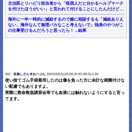
主治医とリハビリ担当者から「怪我人だと分かるヘルプマーク
を付けたほうがいい」と言われて付けることにしたんだけど…
海外に一年一時的に減給するので嫁に相談するも「減給ありえ
ない、海外なんて無理バカなこと考えないで」独身のやつがこ
の仕事受けるんだろうと思ったら！→結果
302 :
名無しさん＠おーぷん
20/03/24(火)16:28:34 ID:SR.5z.L18
使い捨てゴム手袋着用したのは傷を負った方に余計な雑菌付けな
い配慮でもありますよ。
実際に救命救急講習会等でも血液には触れないようにすると言っ
てます。