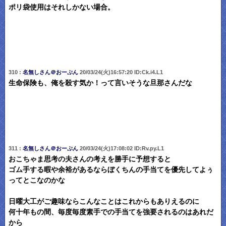
ポリ袋使用はそれしかない場合。
310 :
名無しさん＠おーぷん
20/03/24(火)16:57:20 ID:Ck.i4.L1
生命保険も、俺を殺す気か！って言いそうな旦那さんだな
311 :
名無しさん＠おーぷん
20/03/24(火)17:08:02 ID:Rv.py.L1
おこちゃま思考の夫さんの考えを勝手に予想すると
ゴム手する暇や余裕があるならぼくちんの手当てを優先してよぅ
ってとこなのかな
日曜大工がご趣味ならこんなことはこれからもありえるのに
何十年もの間、毎度毎度素手での手当てを強要されるのはあれだ
から