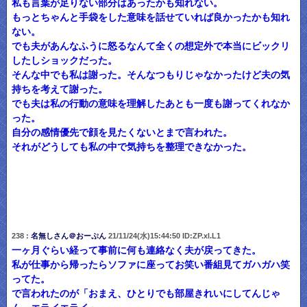
私も言葉が足りない部分はあったかも知れない。
もっとちゃんと手袋をした意味を話せていれば良かったかも知れ
ない。
でも夫があんなふうに怒るなんて全くの想定外で本当にビックリ
したしショックだった。
そんな中でも私は謝った。そんなつもりじゃなかったけど夫の気
持ちを考えて謝った。
でも夫は私の行動の意味を理解したあとも一度も謝ってくれなか
った。
自分の感情優先で顔を見たくないとまで言われた。
それがどうしても私の中で気持ちを整理できなかった。
238 :
名無しさん＠おーぷん
21/11/24(水)15:44:50 ID:ZP.xl.L1
一ヶ月ぐらい経って事前に何も連絡なく夫が戻ってきた。
私が仕事から帰ったらソファに座ってお笑い番組見てガハガハ笑
ってた。
で言われたのが「おまえ、ひとりでも部屋きれいにしてんじゃ