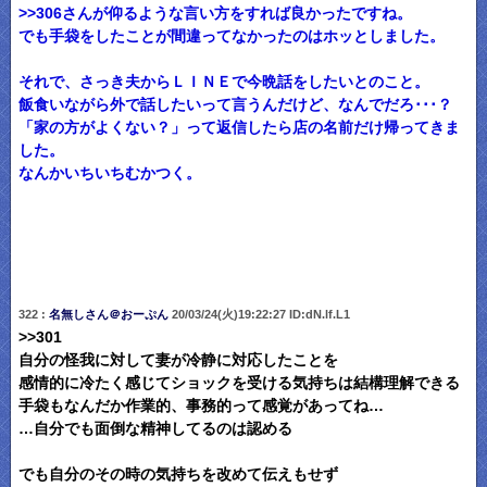
>>306さんが仰るような言い方をすれば良かったですね。
でも手袋をしたことが間違ってなかったのはホッとしました。
それで、さっき夫からＬＩＮＥで今晩話をしたいとのこと。
飯食いながら外で話したいって言うんだけど、なんでだろ･･･？
「家の方がよくない？」って返信したら店の名前だけ帰ってきま
した。
なんかいちいちむかつく。
322 :
名無しさん＠おーぷん
20/03/24(火)19:22:27 ID:dN.lf.L1
>>301
自分の怪我に対して妻が冷静に対応したことを
感情的に冷たく感じてショックを受ける気持ちは結構理解できる
手袋もなんだか作業的、事務的って感覚があってね…
…自分でも面倒な精神してるのは認める
でも自分のその時の気持ちを改めて伝えもせず