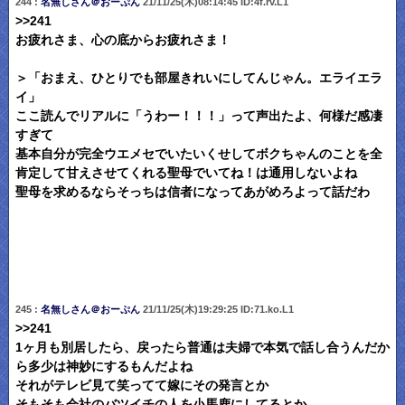
244 :
名無しさん＠おーぷん
21/11/25(木)08:14:45 ID:4f.rv.L1
>>241
お疲れさま、心の底からお疲れさま！
＞「おまえ、ひとりでも部屋きれいにしてんじゃん。エライエラ
イ」
ここ読んでリアルに「うわー！！！」って声出たよ、何様だ感凄
すぎて
基本自分が完全ウエメセでいたいくせしてボクちゃんのことを全
肯定して甘えさせてくれる聖母でいてね！は通用しないよね
聖母を求めるならそっちは信者になってあがめろよって話だわ
245 :
名無しさん＠おーぷん
21/11/25(木)19:29:25 ID:71.ko.L1
>>241
1ヶ月も別居したら、戻ったら普通は夫婦で本気で話し合うんだか
ら多少は神妙にするもんだよね
それがテレビ見て笑ってて嫁にその発言とか
そもそも会社のバツイチの人を小馬鹿にしてるとか