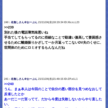
240 :
名無しさん＠おーぷん
21/11/24(水)18:19:34 ID:Xk.tc.L23
>>239
別れた後の電話薄気味悪いね
手当てしてもらってるのに些細なことで勘違い激高して妻困惑さ
せるために離婚振りかざして一か月返ってこないDV夫のくせに、
世間体のためにロミオするもんなんだね
241 :
名無しさん＠おーぷん
21/11/24(水)21:40:15 ID:ZP.xl.L1
>>240
うん、まぁ本人は今回のことで自分の悪い部分を見つめなおして
反省したとか
あーだこーだ言ってて、だから今度は失敗しないからやり直した
い、