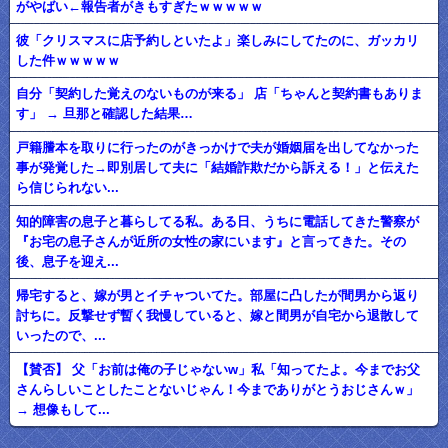
がやばい←報告者がきもすぎたｗｗｗｗｗ
彼「クリスマスに店予約しといたよ」楽しみにしてたのに、ガッカリ
した件ｗｗｗｗｗ
自分「契約した覚えのないものが来る」 店「ちゃんと契約書もありま
す」 → 旦那と確認した結果…
戸籍謄本を取りに行ったのがきっかけで夫が婚姻届を出してなかった
事が発覚した→即別居して夫に「結婚詐欺だから訴える！」と伝えた
ら信じられない...
知的障害の息子と暮らしてる私。ある日、うちに電話してきた警察が
『お宅の息子さんが近所の女性の家にいます』と言ってきた。その
後、息子を迎え...
帰宅すると、嫁が男とイチャついてた。部屋に凸したが間男から返り
討ちに。反撃せず暫く我慢していると、嫁と間男が自宅から退散して
いったので、...
【賛否】 父「お前は俺の子じゃないw」私「知ってたよ。今までお父
さんらしいことしたことないじゃん！今までありがとうおじさんｗ」
→ 想像もして...