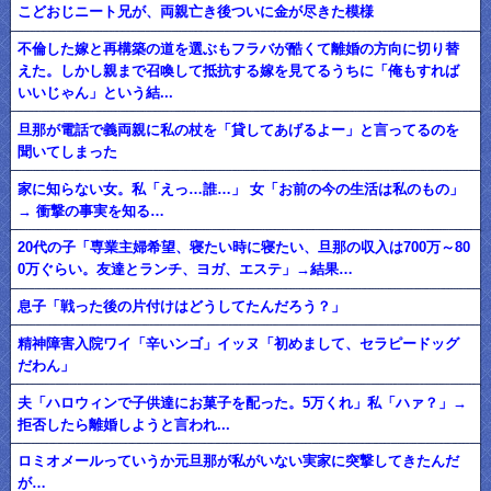
こどおじニート兄が、両親亡き後ついに金が尽きた模様
不倫した嫁と再構築の道を選ぶもフラバが酷くて離婚の方向に切り替
えた。しかし親まで召喚して抵抗する嫁を見てるうちに「俺もすれば
いいじゃん」という結...
旦那が電話で義両親に私の杖を「貸してあげるよー」と言ってるのを
聞いてしまった
家に知らない女。私「えっ…誰…」 女「お前の今の生活は私のもの」
→ 衝撃の事実を知る…
20代の子「専業主婦希望、寝たい時に寝たい、旦那の収入は700万～80
0万ぐらい。友達とランチ、ヨガ、エステ」→結果…
息子「戦った後の片付けはどうしてたんだろう？」
精神障害入院ワイ「辛いンゴ」イッヌ「初めまして、セラピードッグ
だわん」
夫「ハロウィンで子供達にお菓子を配った。5万くれ」私「ハァ？」→
拒否したら離婚しようと言われ...
ロミオメールっていうか元旦那が私がいない実家に突撃してきたんだ
が…