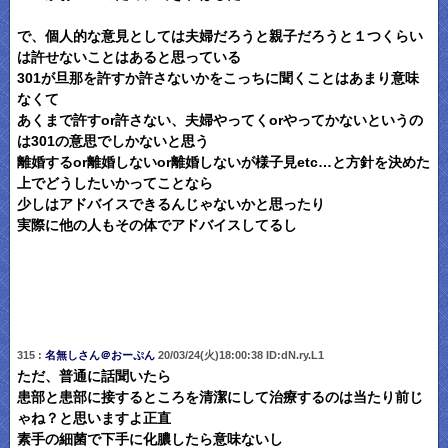
で、個人的な意見としては夫婦だろうと親子だろうと１つくらい
は許せないことはあると思っている
301が旦那を許すか許さないかをこっちに聞くことはあまり意味
なくて
あくまで許すor許さない、夫婦やってくorやってかないというの
は301の意思でしかないと思う
離婚するor離婚しないor離婚しないが様子見etc…と方針を決めた
上でどうしたいかってことなら
少しはアドバイスできるんじゃないかと思ったり
実際に他の人もその体でアドバイスしてるし
315 :
名無しさん＠おーぷん
20/03/24(火)18:00:38 ID:dN.ry.L1
ただ、普通に話聞いたら
患部と患部に接するところを清潔にして治療するのは当たり前じ
ゃね？と思いますよ正直
素手の細菌で下手に化膿したら意味ないし