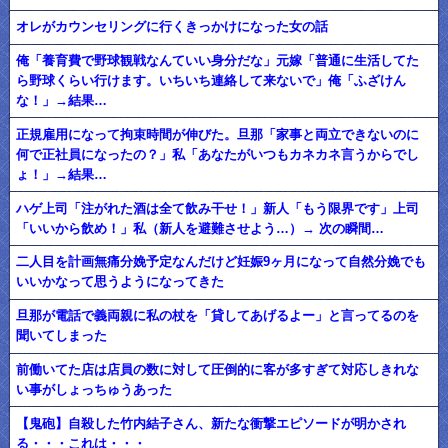
オレがカウンセリングに行くきっかけになった女の話
俺「養育費で野球観戦なんていい身分だな」元嫁「普通に生活してた
ら野球くらい行けます。いちいち連絡して来ないで」俺「ふざけん
な！」→結果…
正規雇用になって拘束時間が伸びた。旦那「家事と両立できないのに
何で正社員になったの？」私「あなたがいつもカネカネ言うからでし
ょ！」→結果…
ハゲ上司「注がれた酒は全て飲み干せ！」新人「もう限界です」上司
「いいから飲め！」私（新人を避難させよう…）→ 次の瞬間…
二人目を計画無痛分娩予定なんだけど妊娠9ヶ月になって自然分娩でも
いいかなって思うようになってきた
旦那が電話で義両親に私の杖を「貸してあげるよー」と言ってるのを
聞いてしまった
前働いてた店は店員の数に対して圧倒的に客が多すぎて対応しきれな
い事がしょっちゅうあった
【鬼砲】自殺した竹内結子さん、新たな衝撃エピソードが明かされ
る・・・これは・・・