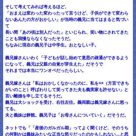
そして考えてみれば考えるほど、
「おまえは変わった変わったって言うけど、子供ができて変わら
ないあんたの方がおかしい」が当時の義兄に当てはまると気づい
て
長い間「あの頃は別人だった」といじられ、笑い物にされてきた
ことも我慢ならなくなったそうだ。
ちなみに現在の義兄子は中学生。おとなしい子。
義兄嫁さんいわく「子どもが話し始めて意思の疎通ができるよう
になって、義兄は父親の自覚が芽生えた」だそうで
それまでは本当にワンオペだったらしい。
義兄嫁さんは「私はおかしくなかったのに、私を××（方言できち
がいのこと）呼ばわりして笑ってきた夫も義実家も許せない」と
言い離婚を申し立てるそうだ。
義兄は大ショックを受け、右往左往。義両親は義兄嫁さんに怒っ
てる。
夫と義妹は静観。義兄子は「お母さんについていく」だそうだ。
ネットでも「「産後のガルガル期」ってよく聞くけど、そのうち
の何割かは義妹みたいな正当な怒りだったのかもしれない…と思