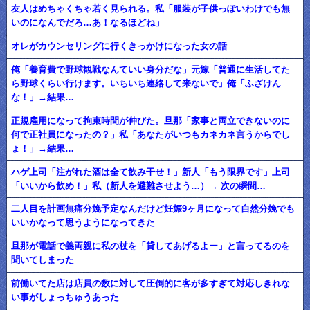
友人はめちゃくちゃ若く見られる。私「服装が子供っぽいわけでも無
いのになんでだろ…あ！なるほどね」
オレがカウンセリングに行くきっかけになった女の話
俺「養育費で野球観戦なんていい身分だな」元嫁「普通に生活してた
ら野球くらい行けます。いちいち連絡して来ないで」俺「ふざけん
な！」→結果…
正規雇用になって拘束時間が伸びた。旦那「家事と両立できないのに
何で正社員になったの？」私「あなたがいつもカネカネ言うからでし
ょ！」→結果…
ハゲ上司「注がれた酒は全て飲み干せ！」新人「もう限界です」上司
「いいから飲め！」私（新人を避難させよう…）→ 次の瞬間…
二人目を計画無痛分娩予定なんだけど妊娠9ヶ月になって自然分娩でも
いいかなって思うようになってきた
旦那が電話で義両親に私の杖を「貸してあげるよー」と言ってるのを
聞いてしまった
前働いてた店は店員の数に対して圧倒的に客が多すぎて対応しきれな
い事がしょっちゅうあった