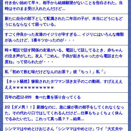
付き合い始めて早々、相手から結婚願望がないことを告白された。当
時はそのまま受け入れたんだけど…
新たに自分の部下として配属された二年目の子が、本当にどうにもど
うにもならなくて困っている。
すごく仲良かった友達のイジリが辛すぎる… イジリにはいろんな種類
があったけど、1番キツかったのが・・・
時々電話で話す関係の友達がいる。電話して話してるとき、赤ちゃん
の泣き声がした。友人「ごめん、子供が起きちゃったから電話また今
度ね」って切られたが・・・
私「初めて飲む味だけどなんのお茶？」彼「ちっ！」私「」
【ネット騒然】惨殺されたタワマン頂き女子のこの動画、すげえええ
ええｗｗｗｗｗｗｗｗｗｗｗ
百年の恋12-899 食べた量を張り合ってくる
2/2【ダメ男！！】新婚なのに、急に嫁が夜の相手をしてくれなくなっ
た。その代わり口ではしてくれるんだけど…仕事もちょくちょく休ん
でるみたいだし。これって真っ黒？？→結果…
シンママはやめとけおじさん「シンママはやめとけ」ワイ「大丈夫や