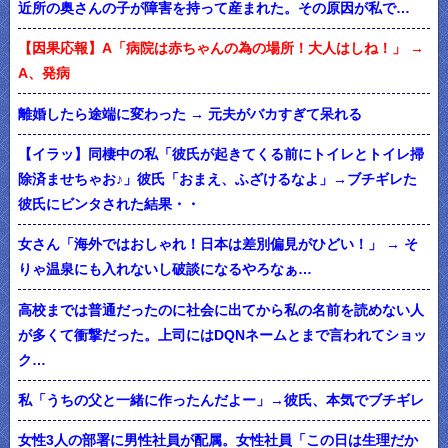
近所の奥さんの子が障害を持って産まれた。その原因が私で…
【因果応報】A「病院は赤ちゃんの為の場所！大人はしね！」 →
A、発病
離婚したら途端に変わった → 元夫がバカすぎて呆れる
【イラッ】同棲中の私「彼氏が起きてくる前にトイレとトイレ掃
除済ませちゃお♪」彼氏「おまえ、ふざけるなよ」→ブチギレた
彼氏にビンタされた結果・・
女さん「海外ではおしゃれ！日本は差別偏見がひどい！」 → そ
りゃ温泉にも入れないし破談になるやろなぁ…
高校までは普通だったのに社会に出てから私の名前を読めない人
が多くて衝撃だった。上司にはDQNネームとまで言われてショッ
ク…
私「うちの父と一緒に作ったんだよー」→彼氏、本気でブチギレ
女性3人の部署に男性社員が配属。女性社員「この日は生理だか