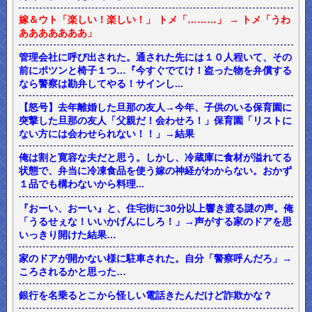
嫁＆ウト「楽しい！楽しい！」 トメ「………」 → トメ「うわ
あああああああ」
管理会社に呼び出された。通された先には１０人程いて、その
前にポツンと椅子１つ…『今すぐでてけ！盗った物を弁償する
なら警察は勘弁してやる！サインし...
【怒号】去年離婚した旦那の友人→今年、子供のいる保育園に
突撃した旦那の友人「父親だ！会わせろ！」保育園「リストに
ない方には会わせられない！！」→結果
俺は割と寛容な夫だと思う。しかし、冷蔵庫に食材が溢れてる
状態で、弁当に冷凍食品を使う嫁の神経がわからない。おかず
１品でも構わないから料理...
『おーい、おーい』と、住宅街に30分以上響き渡る謎の声。俺
「うるせぇな！いいかげんにしろ！」→声がする家のドアを思
いっきり開けた結果…
家のドアが開かない様に駐車された。自分「警察呼んだろ」→
ころされるかと思った…
銀行を名乗るとこから怪しい電話きたんだけど詐欺かな？