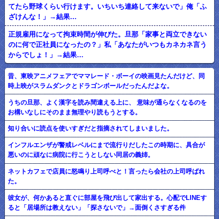
てたら野球くらい行けます。いちいち連絡して来ないで」俺「ふ
ざけんな！」→結果…
正規雇用になって拘束時間が伸びた。旦那「家事と両立できない
のに何で正社員になったの？」私「あなたがいつもカネカネ言う
からでしょ！」→結果…
昔、東映アニメフェアでママレード・ボーイの映画見たんだけど、同
時上映がスラムダンクとドラゴンボールだったんだよな。
うちの旦那、よく漢字を読み間違える上に、 意味が通らなくなるのを
お構いなしにそのまま無理やり読もうとする。
知り合いに読点を使いすぎだと指摘されてしまいました。
インフルエンザが警戒レベルにまで流行りだしたこの時期に、具合が
悪いのに頑なに病院に行こうとしない同居の義姉。
ネットカフェで店員に怒鳴り上司呼べと！言ったら会社の上司呼ばれ
た。
彼女が、何かあると直ぐに部屋を飛び出して家出する。心配でLINEす
ると「居場所は教えない」「探さないで」→面倒くさすぎる件