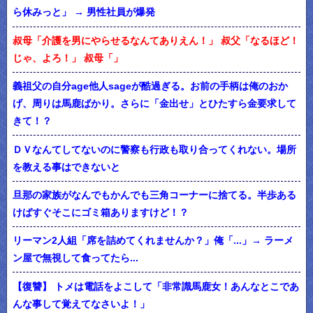
ら休みっと」 → 男性社員が爆発
叔母「介護を男にやらせるなんてありえん！」 叔父「なるほど！
じゃ、よろ！」 叔母「」
義祖父の自分age他人sageが酷過ぎる。お前の手柄は俺のおか
げ、周りは馬鹿ばかり。さらに「金出せ」とひたすら金要求して
きて！？
ＤＶなんてしてないのに警察も行政も取り合ってくれない。場所
を教える事はできないと
旦那の家族がなんでもかんでも三角コーナーに捨てる。半歩ある
けばすぐそこにゴミ箱ありますけど！？
リーマン2人組「席を詰めてくれませんか？」俺「...」→ ラーメ
ン屋で無視して食ってたら...
【復讐】 トメは電話をよこして「非常識馬鹿女！あんなとこであ
んな事して覚えてなさいよ！」