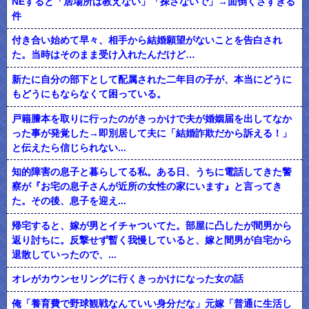
NEすると「居場所は教えない」「探さないで」→面倒くさすぎる
件
付き合い始めて早々、相手から結婚願望がないことを告白され
た。当時はそのまま受け入れたんだけど…
新たに自分の部下として配属された二年目の子が、本当にどうに
もどうにもならなくて困っている。
戸籍謄本を取りに行ったのがきっかけで夫が婚姻届を出してなか
った事が発覚した→即別居して夫に「結婚詐欺だから訴える！」
と伝えたら信じられない...
知的障害の息子と暮らしてる私。ある日、うちに電話してきた警
察が『お宅の息子さんが近所の女性の家にいます』と言ってき
た。その後、息子を迎え...
帰宅すると、嫁が男とイチャついてた。部屋に凸したが間男から
返り討ちに。反撃せず暫く我慢していると、嫁と間男が自宅から
退散していったので、...
オレがカウンセリングに行くきっかけになった女の話
俺「養育費で野球観戦なんていい身分だな」元嫁「普通に生活し