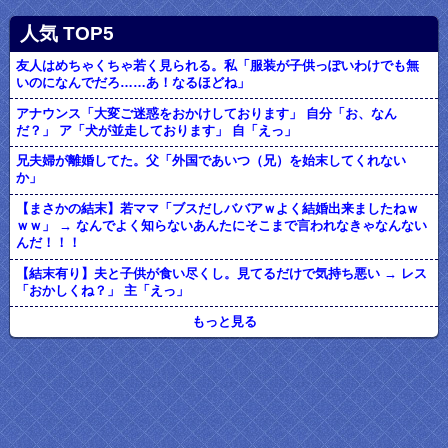
人気 TOP5
友人はめちゃくちゃ若く見られる。私「服装が子供っぽいわけでも無
いのになんでだろ……あ！なるほどね」
アナウンス「大変ご迷惑をおかけしております」 自分「お、なん
だ？」 ア「犬が並走しております」 自「えっ」
兄夫婦が離婚してた。父「外国であいつ（兄）を始末してくれない
か」
【まさかの結末】若ママ「ブスだしババアｗよく結婚出来ましたねｗ
ｗｗ」 → なんでよく知らないあんたにそこまで言われなきゃなんない
んだ！！！
【結末有り】夫と子供が食い尽くし。見てるだけで気持ち悪い → レス
「おかしくね？」 主「えっ」
もっと見る