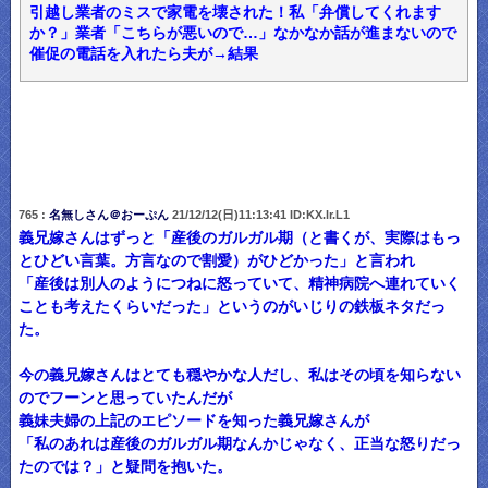
引越し業者のミスで家電を壊された！私「弁償してくれます
か？」業者「こちらが悪いので…」なかなか話が進まないので
催促の電話を入れたら夫が→結果
765 :
名無しさん＠おーぷん
21/12/12(日)11:13:41 ID:KX.lr.L1
義兄嫁さんはずっと「産後のガルガル期（と書くが、実際はもっ
とひどい言葉。方言なので割愛）がひどかった」と言われ
「産後は別人のようにつねに怒っていて、精神病院へ連れていく
ことも考えたくらいだった」というのがいじりの鉄板ネタだっ
た。
今の義兄嫁さんはとても穏やかな人だし、私はその頃を知らない
のでフーンと思っていたんだが
義妹夫婦の上記のエピソードを知った義兄嫁さんが
「私のあれは産後のガルガル期なんかじゃなく、正当な怒りだっ
たのでは？」と疑問を抱いた。