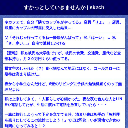
すかっとしていきませんか | sk2ch
ネカフェで、自分「隣でカップルがやってる」 店員「りょ」 → 店員、
即座にカップルの部屋に突入した結果…
父「それじゃ行ってくるねー掃除がんばって」 私「はーい」 → 私
「さ、寒い…」 自宅で遭難しかける
【悲報】 私も彼氏も大学生ですが、彼氏の食費、交通費、服代など全
部私持ち。月２０万円くらい使ってる。
横文字のしゃれた（？）食べ物なんて地元にはなく、コールスローに
期待は高まり続けた。
春から小学生なんだけど、6畳のリビングに子供の勉強机置くのって無
理だよね
私は上京してきて、１人暮らしが心細かった。夜な夜な色んな人とLIN
Eや電話してたが、生活に慣れて電話を放置していたら・・・
一緒に旅行しようって予定を立ててる時、泊まり先は相手の「魚料理
を売りにしてるこの旅館にしよう！」でほぼ即決→いざ現地で夕食の
時間になってみると！？