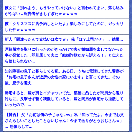
彼女に「別れよう、もうやっていけない」と言われてまい、落ち込み
がやばい←報告者がきもすぎたｗｗｗｗｗ
彼「クリスマスに店予約しといたよ」楽しみにしてたのに、ガッカリ
した件ｗｗｗｗｗ
新人「間違ったんで支払いは次でｗ」 俺「は？上司だせ」 → 結果…
戸籍謄本を取りに行ったのがきっかけで夫が婚姻届を出してなかった
事が発覚した→即別居して夫に「結婚詐欺だから訴える！」と伝えた
ら信じられない...
知的障害の息子と暮らしてる私。ある日、うちに電話してきた警察が
『お宅の息子さんが近所の女性の家にいます』と言ってきた。その
後、息子を迎え...
帰宅すると、嫁が男とイチャついてた。部屋に凸したが間男から返り
討ちに。反撃せず暫く我慢していると、嫁と間男が自宅から退散して
いったので、...
【賛否】 父「お前は俺の子じゃないw」私「知ってたよ。今までお父
さんらしいことしたことないじゃん！今までありがとうおじさんｗ」
→ 想像もして...