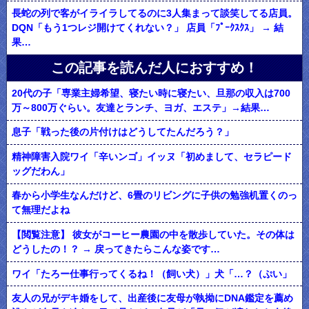
長蛇の列で客がイライラしてるのに3人集まって談笑してる店員。
DQN「もう1つレジ開けてくれない？」 店員「ﾌﾟｰｸｽｸｽ」 → 結
果…
この記事を読んだ人におすすめ！
20代の子「専業主婦希望、寝たい時に寝たい、旦那の収入は700
万～800万ぐらい。友達とランチ、ヨガ、エステ」→結果…
息子「戦った後の片付けはどうしてたんだろう？」
精神障害入院ワイ「辛いンゴ」イッヌ「初めまして、セラピード
ッグだわん」
春から小学生なんだけど、6畳のリビングに子供の勉強机置くのっ
て無理だよね
【閲覧注意】 彼女がコーヒー農園の中を散歩していた。その体は
どうしたの！？ → 戻ってきたらこんな姿です…
ワイ「たろー仕事行ってくるね！（飼い犬）」犬「…？（ぷい」
友人の兄がデキ婚をして、出産後に友母が執拗にDNA鑑定を薦め