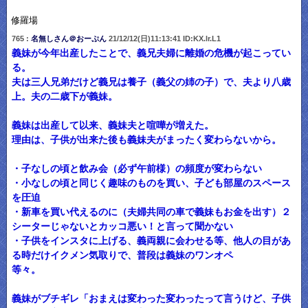
修羅場
765 :
名無しさん＠おーぷん
21/12/12(日)11:13:41 ID:KX.lr.L1
義妹が今年出産したことで、義兄夫婦に離婚の危機が起こってい
る。
夫は三人兄弟だけど義兄は養子（義父の姉の子）で、夫より八歳
上。夫の二歳下が義妹。
義妹は出産して以来、義妹夫と喧嘩が増えた。
理由は、子供が出来た後も義妹夫がまったく変わらないから。
・子なしの頃と飲み会（必ず午前様）の頻度が変わらない
・小なしの頃と同じく趣味のものを買い、子ども部屋のスペース
を圧迫
・新車を買い代えるのに（夫婦共同の車で義妹もお金を出す）２
シーターじゃないとカッコ悪い！と言って聞かない
・子供をインスタに上げる、義両親に会わせる等、他人の目があ
る時だけイクメン気取りで、普段は義妹のワンオペ
等々。
義妹がブチギレ「おまえは変わった変わったって言うけど、子供