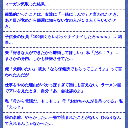
ィーガン気取った結果…
衝撃的だったことは、友達に「一緒にしんで」と言われたとき。
あと目が覚めたら部屋に知らない女の人が１０人くらいいたと
き。
子供会の役員「100個ぐらいポッケナイナイしたろｗｗｗ」 → 結
果…
夫「好きな人ができたから離婚してほしい」 私「だれ！？」 →
まさかの身内。しかも妊娠させてた…
俺「犬飼いたい」 彼女「なら保健所でもらってこようよ」って言
われたんだが…
仕事をやめた理由がバカっぽすぎて誰にも言えない。ラーメン屋
でアレを見たとき、自分「あ、会社辞めよ」
私「母から電話だ、もしもし」 母「お姉ちゃんが首吊ってる」 私
「えっ？」
娘の名前、やらかした…一発で読まれたことがない。ひねりなん
て入れるんじゃなかった…