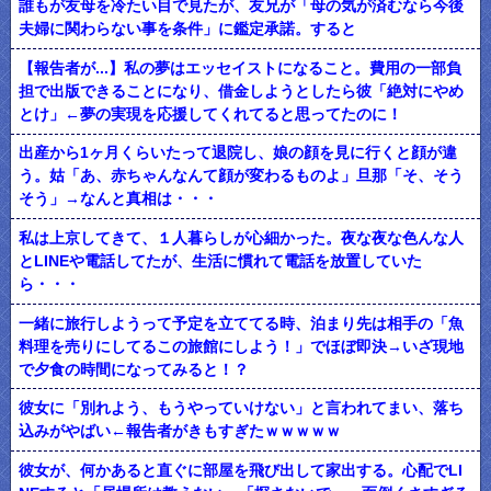
誰もが友母を冷たい目で見たが、友兄が「母の気が済むなら今後
夫婦に関わらない事を条件」に鑑定承諾。すると
【報告者が...】私の夢はエッセイストになること。費用の一部負
担で出版できることになり、借金しようとしたら彼「絶対にやめ
とけ」←夢の実現を応援してくれてると思ってたのに！
出産から1ヶ月くらいたって退院し、娘の顔を見に行くと顔が違
う。姑「あ、赤ちゃんなんて顔が変わるものよ」旦那「そ、そう
そう」→なんと真相は・・・
私は上京してきて、１人暮らしが心細かった。夜な夜な色んな人
とLINEや電話してたが、生活に慣れて電話を放置していた
ら・・・
一緒に旅行しようって予定を立ててる時、泊まり先は相手の「魚
料理を売りにしてるこの旅館にしよう！」でほぼ即決→いざ現地
で夕食の時間になってみると！？
彼女に「別れよう、もうやっていけない」と言われてまい、落ち
込みがやばい←報告者がきもすぎたｗｗｗｗｗ
彼女が、何かあると直ぐに部屋を飛び出して家出する。心配でLI