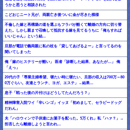
うかと思うと相談された
こどおじニート兄が、両親亡き後ついに金が尽きた模様
不倫した嫁と再構築の道を選ぶもフラバが酷くて離婚の方向に切り替
えた。しかし親まで召喚して抵抗する嫁を見てるうちに「俺もすれば
いいじゃん」という結...
旦那が電話で義両親に私の杖を「貸してあげるよー」と言ってるのを
聞いてしまった
俺「嫁のヒステリーが酷い」 医者「診断した結果、あなたが…」 俺
「えっ」
20代の子「専業主婦希望、寝たい時に寝たい、旦那の収入は700万～80
0万ぐらい。友達とランチ、ヨガ、エステ」→結果…
息子「戦った後の片付けはどうしてたんだろう？」
精神障害入院ワイ「辛いンゴ」イッヌ「初めまして、セラピードッグ
だわん」
夫「ハロウィンで子供達にお菓子を配った。5万くれ」私「ハァ？」→
拒否したら離婚しようと言われ...