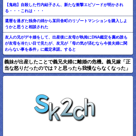
【鬼砲】自殺した竹内結子さん、新たな衝撃エピソードが明かされ
る・・・これは・・・
還暦を過ぎた独身の姉から某田舎町のリゾートマンションを購入しよ
うかと思うと相談された
友人の兄がデキ婚をして、出産後に友母が執拗にDNA鑑定を薦め誰も
が友母を冷たい目で見たが、友兄が「母の気が済むなら今後夫婦に関
わらない事を条件」に鑑定承諾。すると
義妹が出産したことで義兄夫婦に離婚の危機。義兄嫁「正
当な怒りだったのでは？と思ったら我慢ならなくなった」