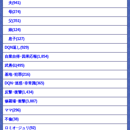
夫(941)
母(274)
父(351)
娘(124)
息子(127)
DQN返し(929)
自業自得･因果応報(1,854)
武勇伝(495)
基地･犯罪(216)
DQN･迷惑･非常識(365)
反撃･復讐(1,434)
修羅場･衝撃(3,887)
ママ(296)
不倫(38)
ロミオ･ジュリ(92)