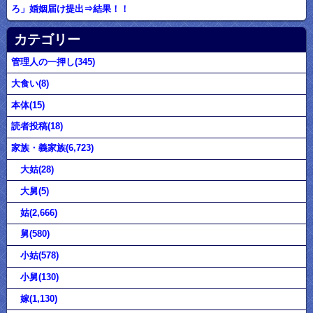
ろ」婚姻届け提出⇒結果！！
カテゴリー
管理人の一押し(345)
大食い(8)
本体(15)
読者投稿(18)
家族・義家族(6,723)
大姑(28)
大舅(5)
姑(2,666)
舅(580)
小姑(578)
小舅(130)
嫁(1,130)