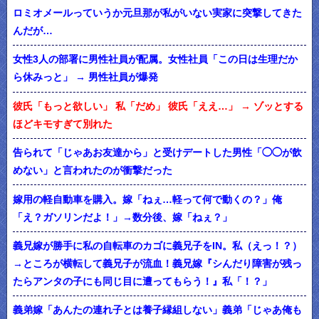
ロミオメールっていうか元旦那が私がいない実家に突撃してきた
んだが…
女性3人の部署に男性社員が配属。女性社員「この日は生理だか
ら休みっと」 → 男性社員が爆発
彼氏「もっと欲しい」 私「だめ」 彼氏「ええ…」 → ゾッとする
ほどキモすぎて別れた
告られて「じゃあお友達から」と受けデートした男性「◯◯が飲
めない」と言われたのが衝撃だった
嫁用の軽自動車を購入。嫁「ねぇ…軽って何で動くの？」俺
「え？ガソリンだよ！」→数分後、嫁「ねぇ？」
義兄嫁が勝手に私の自転車のカゴに義兄子をIN。私（えっ！？）
→ところが横転して義兄子が流血！義兄嫁『シんだり障害が残っ
たらアンタの子にも同じ目に遭ってもらう！』私「！？」
義弟嫁「あんたの連れ子とは養子縁組しない」義弟「じゃあ俺も