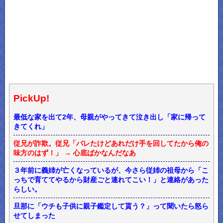
PickUp!
最低な家を出て2年、母親がやってきて泣き出し「家に帰って
きてくれ」
従兄が詐欺。従兄「バレたけどあれだけ手を回してたから俺の
味方のはず！」 → 心底ばかなんだなあ
３年前に義姉が亡くなっているが、今さら従姉の祖母から「こ
っちで育ててやるから財産ごと連れてこい！」と連絡があった
らしい。
旦那に「ウチも子供に親子鑑定して貰う？」って聞いたら怒ら
せてしまった