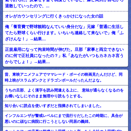
退散していったので、...
オレがカウンセリングに行くきっかけになった女の話
俺「養育費で野球観戦なんていい身分だな」元嫁「普通に生活し
てたら野球くらい行けます。いちいち連絡して来ないで」俺「ふ
ざけんな！」→結果…
正規雇用になって拘束時間が伸びた。旦那「家事と両立できない
のに何で正社員になったの？」私「あなたがいつもカネカネ言う
からでしょ！」→結果…
昔、東映アニメフェアでママレード・ボーイの映画見たんだけど、同
時上映がスラムダンクとドラゴンボールだったんだよな。
うちの旦那、よく漢字を読み間違える上に、 意味が通らなくなるのを
お構いなしにそのまま無理やり読もうとする。
知り合いに読点を使いすぎだと指摘されてしまいました。
インフルエンザが警戒レベルにまで流行りだしたこの時期に、具合が
悪いのに頑なに病院に行こうとしない同居の義姉。