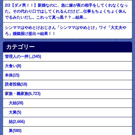
2/2【ダメ男！！】新婚なのに、急に嫁が夜の相手をしてくれなくなっ
た。その代わり口ではしてくれるんだけど…仕事もちょくちょく休ん
でるみたいだし。これって真っ黒？？→結果…
シンママはやめとけおじさん「シンママはやめとけ」ワイ「大丈夫や
ろ」婚姻届け提出⇒結果！！
カテゴリー
管理人の一押し(345)
大食い(8)
本体(15)
読者投稿(18)
家族・義家族(6,723)
大姑(28)
大舅(5)
姑(2,666)
舅(580)