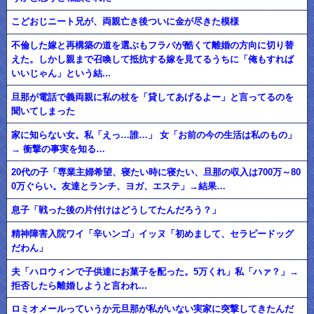
こどおじニート兄が、両親亡き後ついに金が尽きた模様
不倫した嫁と再構築の道を選ぶもフラバが酷くて離婚の方向に切り替
えた。しかし親まで召喚して抵抗する嫁を見てるうちに「俺もすれば
いいじゃん」という結...
旦那が電話で義両親に私の杖を「貸してあげるよー」と言ってるのを
聞いてしまった
家に知らない女。私「えっ…誰…」 女「お前の今の生活は私のもの」
→ 衝撃の事実を知る…
20代の子「専業主婦希望、寝たい時に寝たい、旦那の収入は700万～80
0万ぐらい。友達とランチ、ヨガ、エステ」→結果…
息子「戦った後の片付けはどうしてたんだろう？」
精神障害入院ワイ「辛いンゴ」イッヌ「初めまして、セラピードッグ
だわん」
夫「ハロウィンで子供達にお菓子を配った。5万くれ」私「ハァ？」→
拒否したら離婚しようと言われ...
ロミオメールっていうか元旦那が私がいない実家に突撃してきたんだ