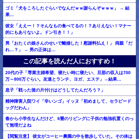
ゴミ「犬をころしたぐらいでなんだｗｗ謝らんぞｗｗｗ」 → 結
果…
彼女「ええー！？そんなもの食べてるの！？ありえない！マナー
的にもありないよ。ドン引き！！」
男「おたくの娘さんのせいで離婚した！慰謝料払え！」 両親「だ
れ…？」 → 男の正体は…
この記事を読んだ人におすすめ！
20代の子「専業主婦希望、寝たい時に寝たい、旦那の収入は700
万～800万ぐらい。友達とランチ、ヨガ、エステ」→結果…
息子「戦った後の片付けはどうしてたんだろう？」
精神障害入院ワイ「辛いンゴ」イッヌ「初めまして、セラピード
ッグだわん」
春から小学生なんだけど、6畳のリビングに子供の勉強机置くのっ
て無理だよね
【閲覧注意】 彼女がコーヒー農園の中を散歩していた。その体は