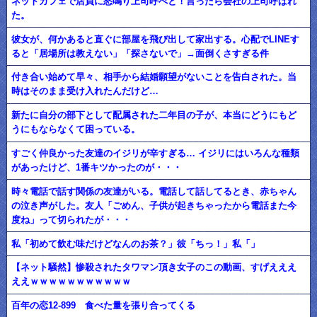
ネットカフェで店員に怒鳴り上司呼べと！言ったら会社の上司呼ばれ
た。
彼女が、何かあると直ぐに部屋を飛び出して家出する。心配でLINEす
ると「居場所は教えない」「探さないで」→面倒くさすぎる件
付き合い始めて早々、相手から結婚願望がないことを告白された。当
時はそのまま受け入れたんだけど…
新たに自分の部下として配属された二年目の子が、本当にどうにもど
うにもならなくて困っている。
すごく仲良かった友達のイジリが辛すぎる… イジリにはいろんな種類
があったけど、1番キツかったのが・・・
時々電話で話す関係の友達がいる。電話して話してるとき、赤ちゃん
の泣き声がした。友人「ごめん、子供が起きちゃったから電話また今
度ね」って切られたが・・・
私「初めて飲む味だけどなんのお茶？」彼「ちっ！」私「」
【ネット騒然】惨殺されたタワマン頂き女子のこの動画、すげえええ
ええｗｗｗｗｗｗｗｗｗｗｗ
百年の恋12-899 食べた量を張り合ってくる