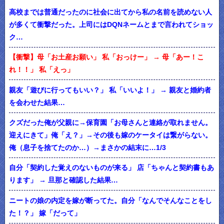
高校までは普通だったのに社会に出てから私の名前を読めない人
が多くて衝撃だった。上司にはDQNネームとまで言われてショッ
ク…
【衝撃】母「お土産お願い」 私「おっけー」 → 母「あー！こ
れ！！」 私「えっ」
親友「遊びに行ってもいい？」 私「いいよ！」 → 親友と婚約者
を会わせた結果…
クズだった俺が父親に→保育園「お母さんと連絡が取れません。
迎えにきて」俺「え？」→その後も嫁のケータイは繋がらない。
俺（息子を捨てたのか…）→まさかの結末に…1/3
自分「契約した覚えのないものが来る」 店「ちゃんと契約書もあ
ります」 → 旦那と確認した結果…
ニートの娘の内定を嫁が断ってた。自分「なんでそんなことをし
た！？」 嫁「だって」