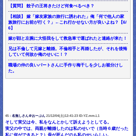
【質問】 餃子の王将きたけど何食べるべき？
【相談】 嫁「嫁友家族の旅行に誘われた」俺「何で他人の家
族旅行にお前が行く？」←これ行かせない方が良いよね？【6/
6】
嫁が顔と左腕に大怪我をして救急車で運ばれたと連絡が来た！
兄は不倫して元嫁と離婚。不倫相手と再婚したが、それを後悔
していて何故か俺のせいに！？
職場の仲の良いパートさんに手作り梅干しを少しお裾分けし
た。
45 :
名無しさん＠おーぷん
21/12/04(土)12:41:23 ID:YZ.mm.L1
そして実父は今、私をなんとかして訴えようとしてる。
実父の中では、両親が離婚したのは私のせいで（当時６歳だった
私に何ができると？）母が死んだのも私のせいらしい。