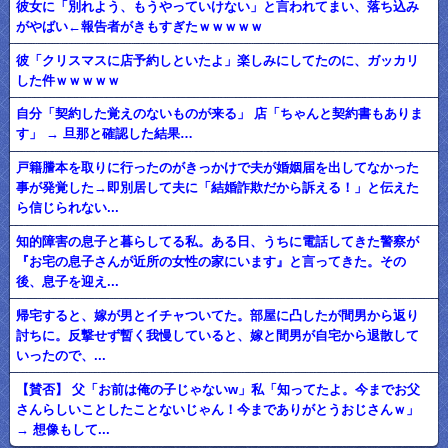
彼女に「別れよう、もうやっていけない」と言われてまい、落ち込み
がやばい←報告者がきもすぎたｗｗｗｗｗ
彼「クリスマスに店予約しといたよ」楽しみにしてたのに、ガッカリ
した件ｗｗｗｗｗ
自分「契約した覚えのないものが来る」 店「ちゃんと契約書もありま
す」 → 旦那と確認した結果…
戸籍謄本を取りに行ったのがきっかけで夫が婚姻届を出してなかった
事が発覚した→即別居して夫に「結婚詐欺だから訴える！」と伝えた
ら信じられない...
知的障害の息子と暮らしてる私。ある日、うちに電話してきた警察が
『お宅の息子さんが近所の女性の家にいます』と言ってきた。その
後、息子を迎え...
帰宅すると、嫁が男とイチャついてた。部屋に凸したが間男から返り
討ちに。反撃せず暫く我慢していると、嫁と間男が自宅から退散して
いったので、...
【賛否】 父「お前は俺の子じゃないw」私「知ってたよ。今までお父
さんらしいことしたことないじゃん！今までありがとうおじさんｗ」
→ 想像もして...