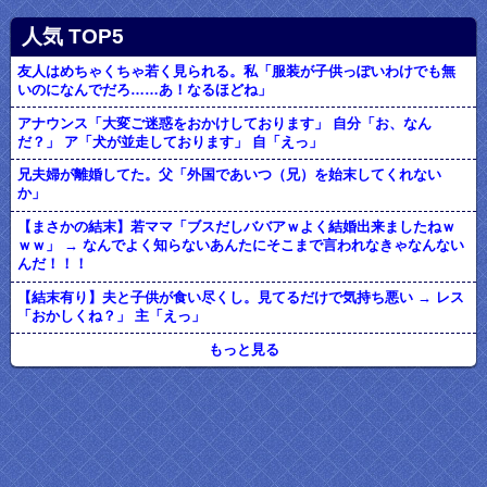
人気 TOP5
友人はめちゃくちゃ若く見られる。私「服装が子供っぽいわけでも無
いのになんでだろ……あ！なるほどね」
アナウンス「大変ご迷惑をおかけしております」 自分「お、なん
だ？」 ア「犬が並走しております」 自「えっ」
兄夫婦が離婚してた。父「外国であいつ（兄）を始末してくれない
か」
【まさかの結末】若ママ「ブスだしババアｗよく結婚出来ましたねｗ
ｗｗ」 → なんでよく知らないあんたにそこまで言われなきゃなんない
んだ！！！
【結末有り】夫と子供が食い尽くし。見てるだけで気持ち悪い → レス
「おかしくね？」 主「えっ」
もっと見る