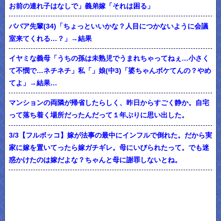
お前の連れ子はなしで」義弟嫁「それは困る」
ババア先輩(34)「ちょっといいかな？人目につかないように会議
室来てくれる…？」→結果
イヤミな義母「うちの孫は未熟児でうまれちゃってねぇ…小さく
て不憫で…ネチネチ」私「」娘(中3)「婆ちゃんボケてんの？やめ
てよ」→結果…
マンションの両隣が帰省したらしく、昨日からすごく静か。自宅
って落ち着く場所だったんだって１年ぶりに思い出した。
3/3【フルボッコ】嫁が法事の最中にインフルで倒れた。だから実
家に嫁を置いてったら嫁ガチギレ。母にいびられたって。でも迷
惑かけたのは嫁だよな？ちゃんと母に謝罪しないとね。