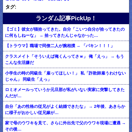
タグ:
ランダム記事PickUp！
【ゴミ】彼女が猫拾ってきた。自分「こいつ自分が拾ってきたの
に何もしねーな」 → 拾ってきたんじゃなかった…
【トラウマ】職場で同僚二人が腕相撲 → 「パキン！！！」
クラスメイト「そういえば俺くんってさｗ」 俺「えっ」 → もう
こんな生活嫌だ
小学生の時の同級生「雇ってほしい！」 私「詐欺師雇うわけない
じゃん」 同級生「えっ」
ロミオメールっていうか元旦那が私がいない実家に突撃してきた
んだが…
自分「あの性格の従兄がよく結婚できたな」 → 2年後、あきらか
に様子がおかしい従兄嫁が…
家で母のウワキを見て、さらに外出先で父のウワキ現場に遭遇 →
その後…