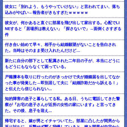
彼女に「別れよう、もうやっていけない」と言われてまい、落ち
込みがやばい←報告者がきもすぎたｗｗｗｗｗ
彼女が、何かあると直ぐに部屋を飛び出して家出する。心配でLI
NEすると「居場所は教えない」「探さないで」→面倒くさすぎる
件
付き合い始めて早々、相手から結婚願望がないことを告白され
た。当時はそのまま受け入れたんだけど…
新たに自分の部下として配属された二年目の子が、本当にどうに
もどうにもならなくて困っている。
戸籍謄本を取りに行ったのがきっかけで夫が婚姻届を出してなか
った事が発覚した→即別居して夫に「結婚詐欺だから訴える！」
と伝えたら信じられない...
知的障害の息子と暮らしてる私。ある日、うちに電話してきた警
察が『お宅の息子さんが近所の女性の家にいます』と言ってき
た。その後、息子を迎え...
帰宅すると、嫁が男とイチャついてた。部屋に凸したが間男から
返り討ちに。反撃せず暫く我慢していると、嫁と間男が自宅から