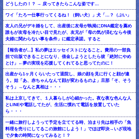
どうしたの！？ → 戻ってきたらこんな姿です…
ワイ「たろー仕事行ってくるね！（飼い犬）」犬「…？（ぷい」
友人の兄がデキ婚をして、出産後に友母が執拗にDNA鑑定を薦め
誰もが友母を冷たい目で見たが、友兄が「母の気が済むなら今後
夫婦に関わらない事を条件」に鑑定承諾。すると
【報告者が...】私の夢はエッセイストになること。費用の一部負
担で出版できることになり、借金しようとしたら彼「絶対にやめ
とけ」←夢の実現を応援してくれてると思ってたのに！
出産から1ヶ月くらいたって退院し、娘の顔を見に行くと顔が違
う。姑「あ、赤ちゃんなんて顔が変わるものよ」旦那「そ、そう
そう」→なんと真相は・・・
私は上京してきて、１人暮らしが心細かった。夜な夜な色んな人
とLINEや電話してたが、生活に慣れて電話を放置していた
ら・・・
一緒に旅行しようって予定を立ててる時、泊まり先は相手の「魚
料理を売りにしてるこの旅館にしよう！」でほぼ即決→いざ現地
で夕食の時間になってみると！？