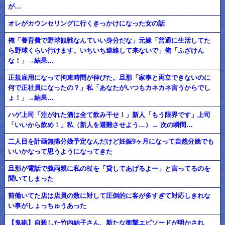
が…
オレがカウンセリングに行くきっかけになった女の話
俺「養育費で野球観戦なんていい身分だな」元嫁「普通に生活してた
ら野球くらい行けます。いちいち連絡して来ないで」俺「ふざけん
な！」→結果…
正規雇用になって拘束時間が伸びた。旦那「家事と両立できないのに
何で正社員になったの？」私「あなたがいつもカネカネ言うからでし
ょ！」→結果…
ハゲ上司「注がれた酒は全て飲み干せ！」新人「もう限界です」上司
「いいから飲め！」私（新人を避難させよう…）→ 次の瞬間…
二人目を計画無痛分娩予定なんだけど妊娠9ヶ月になって自然分娩でも
いいかなって思うようになってきた
旦那が電話で義両親に私の杖を「貸してあげるよー」と言ってるのを
聞いてしまった
前働いてた店は店員の数に対して圧倒的に客が多すぎて対応しきれな
い事がしょっちゅうあった
【鬼砲】自殺した竹内結子さん、新たな衝撃エピソードが明かされ