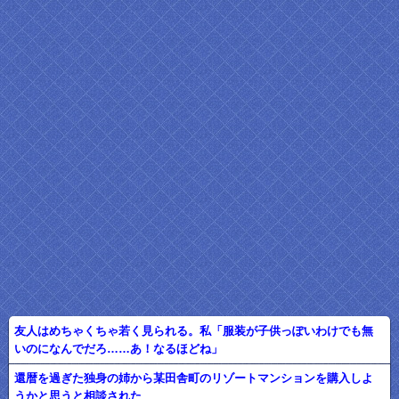
友人はめちゃくちゃ若く見られる。私「服装が子供っぽいわけでも無
いのになんでだろ……あ！なるほどね」
還暦を過ぎた独身の姉から某田舎町のリゾートマンションを購入しよ
うかと思うと相談された