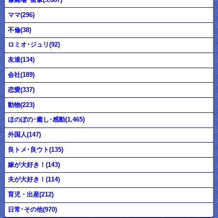
ママ(296)
不倫(38)
ロミオ･ジュリ(92)
友達(134)
会社(189)
恋愛(337)
動物(223)
ほのぼの･癒し･感動(1,465)
外国人(147)
良トメ･良ウト(135)
嫁が大好き！(143)
夫が大好き！(114)
育児・出産(212)
日常･その他(970)