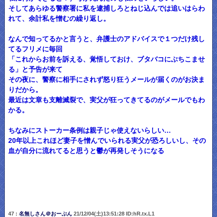
そしてあらゆる警察署に私を逮捕しろとねじ込んでは追いはらわ
れて、余計私を憎むの繰り返し。
なんで知ってるかと言うと、弁護士のアドバイスで１つだけ残し
てるフリメに毎回
「これからお前を訴える、覚悟しておけ、ブタバコにぶちこませ
る」と予告が来て
その夜に、警察に相手にされず怒り狂うメールが届くのがお決ま
りだから。
最近は文章も支離滅裂で、実父が狂ってきてるのがメールでもわ
かる。
ちなみにストーカー条例は親子じゃ使えないらしい…
20年以上これほど妻子を憎んでいられる実父が恐ろしいし、その
血が自分に流れてると思うと鬱が再発しそうになる
47 :
名無しさん＠おーぷん
21/12/04(土)13:51:28 ID:hR.tx.L1