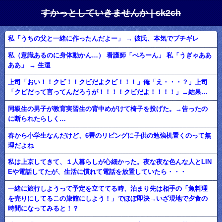
すかっとしていきませんか | sk2ch
私「うちの父と一緒に作ったんだよー」 → 彼氏、本気でブチギレ
私（意識あるのに身体動かん…） 看護師「ぺろーん」 私「うぎゃああ
ああ」 → 生還
上司「おい！！クビ！！クビだよクビ！！！」俺「え・・・？」上司
「クビだって言ってんだろうが！！！！クビだよ！！！！」→結果…
同級生の男子が教育実習生の背中めがけて椅子を投げた。→告ったの
に断られたらしく…
春から小学生なんだけど、6畳のリビングに子供の勉強机置くのって無
理だよね
私は上京してきて、１人暮らしが心細かった。夜な夜な色んな人とLIN
Eや電話してたが、生活に慣れて電話を放置していたら・・・
一緒に旅行しようって予定を立ててる時、泊まり先は相手の「魚料理
を売りにしてるこの旅館にしよう！」でほぼ即決→いざ現地で夕食の
時間になってみると！？