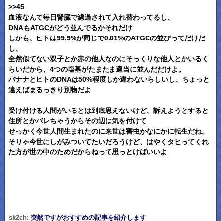
>>45
血液なんて毎日腎臓で濾過されて入れ替わってるし、
DNAもATGCがどう並んでるかそれだけ
しかも、ヒトは99.9%が同じで0.01%のATGCの並びってだけだ
し、
全然似てない双子とか赤の他人なのにそっくりな他人とかいるく
らいだから、4つの塩基がたまたま適当に並んだだけよ。
バナナとヒトのDNAは50%程度しか違わないらしいし、ちょっと
違えばまるっきり別物だよ
受け付ける人間がいるとは到底思えないけど、訴えようとすると
住所とかバレちゃうからその辺は気を付けて
せっかく今世人間生まれたのに来世は害虫かなにかに転生だね。
そりゃ今世にしがみついてたいだろうけど、はやくタヒってくれ
た方が世の中のためだからねって思っとけばいいよ
sk2ch:
突然ですがおすすめの記事を紹介します