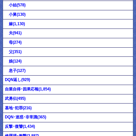
小姑(578)
小舅(130)
嫁(1,130)
夫(941)
母(274)
父(351)
娘(124)
息子(127)
DQN返し(929)
自業自得･因果応報(1,854)
武勇伝(495)
基地･犯罪(216)
DQN･迷惑･非常識(365)
反撃･復讐(1,434)
修羅場･衝撃(3,887)