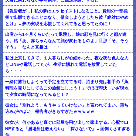
夫婦に関わらない事を条件」に鑑定承諾。すると
【報告者が...】私の夢はエッセイストになること。費用の一部負
担で出版できることになり、借金しようとしたら彼「絶対にやめ
とけ」←夢の実現を応援してくれてると思ってたのに！
出産から1ヶ月くらいたって退院し、娘の顔を見に行くと顔が違
う。姑「あ、赤ちゃんなんて顔が変わるものよ」旦那「そ、そう
そう」→なんと真相は・・・
私は上京してきて、１人暮らしが心細かった。夜な夜な色んな人
とLINEや電話してたが、生活に慣れて電話を放置していた
ら・・・
一緒に旅行しようって予定を立ててる時、泊まり先は相手の「魚
料理を売りにしてるこの旅館にしよう！」でほぼ即決→いざ現地
で夕食の時間になってみると！？
彼女に「別れよう、もうやっていけない」と言われてまい、落ち
込みがやばい←報告者がきもすぎたｗｗｗｗｗ
彼女が、何かあると直ぐに部屋を飛び出して家出する。心配でLI
NEすると「居場所は教えない」「探さないで」→面倒くさすぎる
件