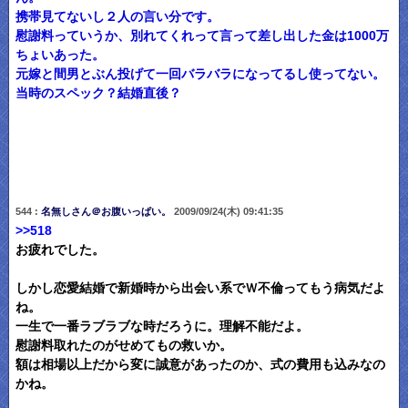
携帯見てないし２人の言い分です。
慰謝料っていうか、別れてくれって言って差し出した金は1000万
ちょいあった。
元嫁と間男とぶん投げて一回バラバラになってるし使ってない。
当時のスペック？結婚直後？
544 :
名無しさん＠お腹いっぱい。
2009/09/24(木) 09:41:35
>>518
お疲れでした。
しかし恋愛結婚で新婚時から出会い系でＷ不倫ってもう病気だよ
ね。
一生で一番ラブラブな時だろうに。理解不能だよ。
慰謝料取れたのがせめてもの救いか。
額は相場以上だから変に誠意があったのか、式の費用も込みなの
かね。