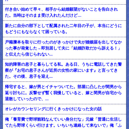
付き合い始めて早々、相手から結婚願望がないことを告白され
た。当時はそのまま受け入れたんだけど…
新たに自分の部下として配属された二年目の子が、本当にどうに
もどうにもならなくて困っている。
戸籍謄本を取りに行ったのがきっかけで夫が婚姻届を出してなか
った事が発覚した→即別居して夫に「結婚詐欺だから訴える！」
と伝えたら信じられない...
知的障害の息子と暮らしてる私。ある日、うちに電話してきた警
察が『お宅の息子さんが近所の女性の家にいます』と言ってき
た。その後、息子を迎え...
帰宅すると、嫁が男とイチャついてた。部屋に凸したが間男から
返り討ちに。反撃せず暫く我慢していると、嫁と間男が自宅から
退散していったので、...
オレがカウンセリングに行くきっかけになった女の話
俺「養育費で野球観戦なんていい身分だな」元嫁「普通に生活し
てたら野球くらい行けます。いちいち連絡して来ないで」俺「ふ