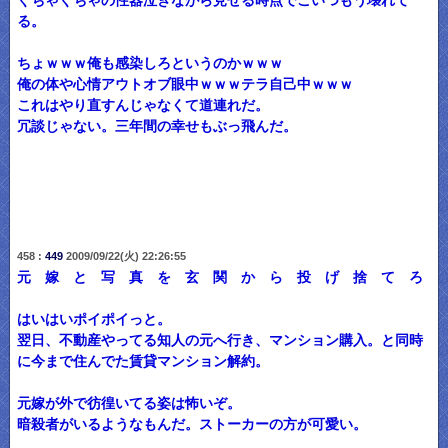
ぐちゃぐちゃの性器泣きながら見せる時点でこいつもう壊れて
る。
ちょｗｗｗ俺も感染しろというのかｗｗｗ
俺の体や心情アウトオブ眼中ｗｗｗテラ自己中ｗｗｗ
これはやり直すんじゃなくて道連れだ。
冗談じゃない。三年間の幸せもぶっ飛んだ。
458 :
449
2009/09/22(火) 22:26:55
元 嫁 と 写 真 を 玄 関 か ら 投 げ 捨 て ろ
はいはいポイポイっと。
翌日、不動産やってる知人の元へ行き、マンション購入。と同時
に今まで住んでた賃貸マンション解約。
元嫁が外で彷徨いてる姿は怖いぞ。
暗殺者がいるようなもんだ。ストーカーの方が可愛い。