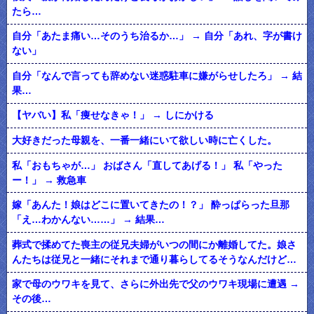
たら…
自分「あたま痛い…そのうち治るか…」 → 自分「あれ、字が書け
ない」
自分「なんで言っても辞めない迷惑駐車に嫌がらせしたろ」 → 結
果…
【ヤバい】私「痩せなきゃ！」 → しにかける
大好きだった母親を、一番一緒にいて欲しい時に亡くした。
私「おもちゃが…」 おばさん「直してあげる！」 私「やった
ー！」 → 救急車
嫁「あんた！娘はどこに置いてきたの！？」 酔っぱらった旦那
「え…わかんない……」 → 結果…
葬式で揉めてた喪主の従兄夫婦がいつの間にか離婚してた。娘さ
んたちは従兄と一緒にそれまで通り暮らしてるそうなんだけど…
家で母のウワキを見て、さらに外出先で父のウワキ現場に遭遇 →
その後…