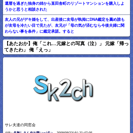
還暦を過ぎた独身の姉から某田舎町のリゾートマンションを購入しよ
うかと思うと相談された
友人の兄がデキ婚をして、出産後に友母が執拗にDNA鑑定を薦め誰も
が友母を冷たい目で見たが、友兄が「母の気が済むなら今後夫婦に関
わらない事を条件」に鑑定承諾。すると
【あたおか】俺「これ…元嫁との写真（泣）」 元嫁「帰っ
てきたわ」 俺「えっ」
サレ夫達の同窓会
449 :
名無しさん＠お腹いっぱい。
2009/09/22(火) 21:47:05