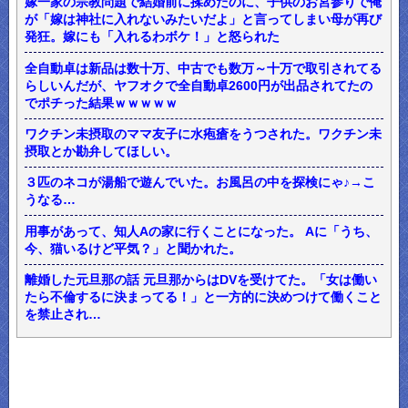
嫁一家の宗教問題で結婚前に揉めたのに、子供のお宮参りで俺
が「嫁は神社に入れないみたいだよ」と言ってしまい母が再び
発狂。嫁にも「入れるわボケ！」と怒られた
全自動卓は新品は数十万、中古でも数万～十万で取引されてる
らしいんだが、ヤフオクで全自動卓2600円が出品されてたの
でポチった結果ｗｗｗｗｗ
ワクチン未摂取のママ友子に水疱瘡をうつされた。ワクチン未
摂取とか勘弁してほしい。
３匹のネコが湯船で遊んでいた。お風呂の中を探検にゃ♪→こ
うなる…
用事があって、知人Aの家に行くことになった。 Aに「うち、
今、猫いるけど平気？」と聞かれた。
離婚した元旦那の話 元旦那からはDVを受けてた。「女は働い
たら不倫するに決まってる！」と一方的に決めつけて働くこと
を禁止され…