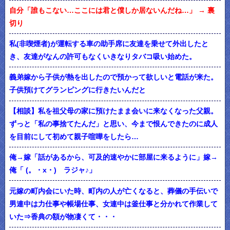
自分「誰もこない…ここには君と僕しか居ないんだね…」 → 裏
切り
私(非喫煙者)が運転する車の助手席に友達を乗せて外出したと
き、友達がなんの許可もなくいきなりタバコ吸い始めた。
義弟嫁から子供が熱を出したので預かって欲しいと電話が来た。
子供預けてグランピングに行きたいんだと
【相談】私を祖父母の家に預けたまま会いに来なくなった父親。
ずっと「私の事捨てたんだ」と思い、今まで恨んできたのに成人
を目前にして初めて親子喧嘩をしたら…
俺→嫁「話があるから、可及的速やかに部屋に来るように」嫁→
俺「 (。・x・)ゞラジャ♪」
元嫁の町内会にいた時、町内の人が亡くなると、葬儀の手伝いで
男連中は力仕事や帳場仕事、女連中は釜仕事と分かれて作業して
いた⇒香典の額が物凄くて・・・