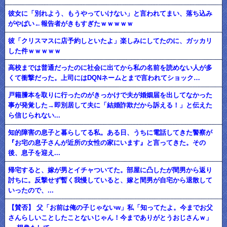
彼女に「別れよう、もうやっていけない」と言われてまい、落ち込み
がやばい←報告者がきもすぎたｗｗｗｗｗ
彼「クリスマスに店予約しといたよ」楽しみにしてたのに、ガッカリ
した件ｗｗｗｗｗ
高校までは普通だったのに社会に出てから私の名前を読めない人が多
くて衝撃だった。上司にはDQNネームとまで言われてショック…
戸籍謄本を取りに行ったのがきっかけで夫が婚姻届を出してなかった
事が発覚した→即別居して夫に「結婚詐欺だから訴える！」と伝えた
ら信じられない...
知的障害の息子と暮らしてる私。ある日、うちに電話してきた警察が
『お宅の息子さんが近所の女性の家にいます』と言ってきた。その
後、息子を迎え...
帰宅すると、嫁が男とイチャついてた。部屋に凸したが間男から返り
討ちに。反撃せず暫く我慢していると、嫁と間男が自宅から退散して
いったので、...
【賛否】 父「お前は俺の子じゃないw」私「知ってたよ。今までお父
さんらしいことしたことないじゃん！今までありがとうおじさんｗ」