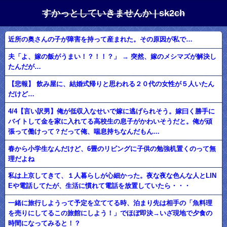
すかっとしていきませんか | sk2ch
近所の奥さんの子が障害を持って産まれた。その原因が私で…
夫「よ、嫁の飯がうまい！？！！？」 → 突然、嫁のメシマズが解決し
たんだが…
【悲報】 飲み屋に、結婚式帰りと思われる２０代の女性が５人いたん
だけど…
4/4【言い訳男】俺が低収入なせいで嫁に逃げられそう。嫁曰く勝手に
バイトして金を家に入れてる高校生の息子がかわいそうだと。俺が頑
張って働けって？だって俺、喘息持ちなんだもん…
春から小学生なんだけど、6畳のリビングに子供の勉強机置くのって無
理だよね
私は上京してきて、１人暮らしが心細かった。夜な夜な色んな人とLIN
Eや電話してたが、生活に慣れて電話を放置していたら・・・
一緒に旅行しようって予定を立ててる時、泊まり先は相手の「魚料理
を売りにしてるこの旅館にしよう！」でほぼ即決→いざ現地で夕食の
時間になってみると！？