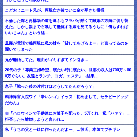
こどおじニート兄が、両親亡き後ついに金が尽きた模様
不倫した嫁と再構築の道を選ぶもフラバが酷くて離婚の方向に切り替
えた。しかし親まで召喚して抵抗する嫁を見てるうちに「俺もすれば
いいじゃん」という結...
旦那が電話で義両親に私の杖を「貸してあげるよー」と言ってるのを
聞いてしまった
兄が離婚してた。理由がゴミすぎてドン引き…
20代の子「専業主婦希望、寝たい時に寝たい、旦那の収入は700万～80
0万ぐらい。友達とランチ、ヨガ、エステ」→結果…
息子「戦った後の片付けはどうしてたんだろう？」
精神障害入院ワイ「辛いンゴ」イッヌ「初めまして、セラピードッグ
だわん」
夫「ハロウィンで子供達にお菓子を配った。5万くれ」私「ハァ？」→
拒否したら離婚しようと言われ...
私「うちの父と一緒に作ったんだよー」→彼氏、本気でブチギレ