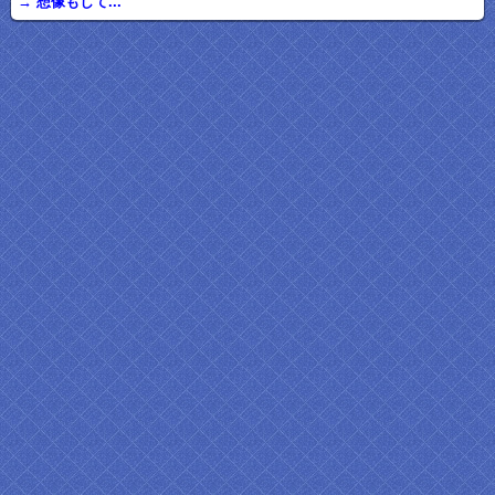
→ 想像もして...