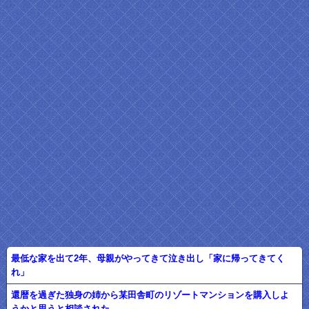
最低な家を出て2年、母親がやってきて泣き出し「家に帰ってきてく
れ」
還暦を過ぎた独身の姉から某田舎町のリゾートマンションを購入しよ
うかと思うと相談された