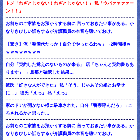
トメ「わざとじゃない！わざとじゃない！」 私「ウバァァァァー
ン！！」
お前らのご家族をお預かりする前に 言っておきたい事がある。か
なりきびしい話もするが介護職員の本音を聴いておけ。
【驚き】俺「整備代たっか！自分でやったるわｗ」→2時間後ｗ
ｗｗｗｗｗｗｗｗ
自分「契約した覚えのないものが来る」 店「ちゃんと契約書もあ
ります」 → 旦那と確認した結果…
彼氏「好きな人ができた」 私「そう、じゃあその娘とお幸せ
に…」 彼氏「えっ」 私「えっ」
家のドアが開かない様に駐車された。自分「警察呼んだろ」→こ
ろされるかと思った…
お前らのご家族をお預かりする前に 言っておきたい事がある。か
なりきびしい話もするが介護職員の本音を聴いておけ。