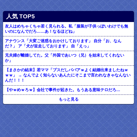
人気 TOP5
友人はめちゃくちゃ若く見られる。私「服装が子供っぽいわけでも無
いのになんでだろ……あ！なるほどね」
アナウンス「大変ご迷惑をおかけしております」 自分「お、なん
だ？」 ア「犬が並走しております」 自「えっ」
兄夫婦が離婚してた。父「外国であいつ（兄）を始末してくれない
か」
【まさかの結末】若ママ「ブスだしババアｗよく結婚出来ましたねｗ
ｗｗ」 → なんでよく知らないあんたにそこまで言われなきゃなんない
んだ！！！
【やｗめｗろｗ】会社で事件が起きた。もうある意味テロだろ…
もっと見る