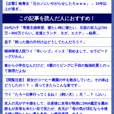
【反撃】略奪女「元カノにいやがらせしたろｗｗｗ」 → 10年以
上が過ぎ…
この記事を読んだ人におすすめ！
20代の子「専業主婦希望、寝たい時に寝たい、旦那の収入は700
万～800万ぐらい。友達とランチ、ヨガ、エステ」→結果…
息子「戦った後の片付けはどうしてたんだろう？」
精神障害入院ワイ「辛いンゴ」イッヌ「初めまして、セラピード
ッグだわん」
春から小学生なんだけど、6畳のリビングに子供の勉強机置くのっ
て無理だよね
【閲覧注意】 彼女がコーヒー農園の中を散歩していた。その体は
どうしたの！？ → 戻ってきたらこんな姿です…
ワイ「たろー仕事行ってくるね！（飼い犬）」犬「…？（ぷい」
友人の兄がデキ婚をして、出産後に友母が執拗にDNA鑑定を薦め
誰もが友母を冷たい目で見たが、友兄が「母の気が済むなら今後