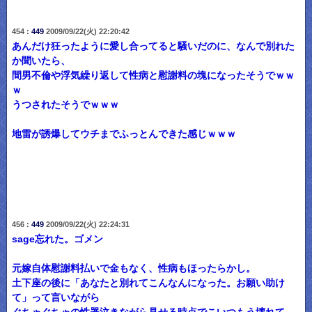
454 :
449
2009/09/22(火) 22:20:42
あんだけ狂ったように愛し合ってると騒いだのに、なんで別れた
か聞いたら、
間男不倫や浮気繰り返して性病と慰謝料の塊になったそうでｗｗ
ｗ
うつされたそうでｗｗｗ
地雷が誘爆してウチまでふっとんできた感じｗｗｗ
456 :
449
2009/09/22(火) 22:24:31
sage忘れた。ゴメン
元嫁自体慰謝料払いで金もなく、性病もほったらかし。
土下座の後に「あなたと別れてこんなんになった。お願い助け
て」って言いながら