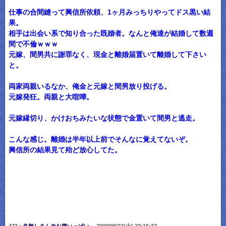
仕事の合間縫って興信所依頼、1ヶ月みっちりやってドス黒い結
果。
相手は出会い系で知り合った既婚者。なんと俺達が結婚して数週
間で不倫ｗｗｗ
元嫁、間男共に謝罪なく、現金と離婚届置いて離婚して下さい
と。
両家両親いるなか、俺金と元嫁と間男放り投げる。
元嫁発狂。両親と大喧嘩。
元嫁縁切り、かけおちみたいな状態で金置いて間男と逃走。
こんな感じ。離婚は半年以上前でそんなに覚えてないぞ。
興信所の結果見て殆ど放心してた。
473 :
名無しさん＠お腹いっぱい。
2009/09/22(火) 23:16:37