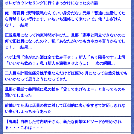
オレがカウンセリングに行くきっかけになった女の話
俺「養育費で野球観戦なんていい身分だな」元嫁「普通に生活してた
ら野球くらい行けます。いちいち連絡して来ないで」俺「ふざけん
な！」→結果…
正規雇用になって拘束時間が伸びた。旦那「家事と両立できないのに
何で正社員になったの？」私「あなたがいつもカネカネ言うからでし
ょ！」→結果…
ハゲ上司「注がれた酒は全て飲み干せ！」新人「もう限界です」上司
「いいから飲め！」私（新人を避難させよう…）→ 次の瞬間…
二人目を計画無痛分娩予定なんだけど妊娠9ヶ月になって自然分娩でも
いいかなって思うようになってきた
旦那が電話で義両親に私の杖を「貸してあげるよー」と言ってるのを
聞いてしまった
前働いてた店は店員の数に対して圧倒的に客が多すぎて対応しきれな
い事がしょっちゅうあった
【鬼砲】自殺した竹内結子さん、新たな衝撃エピソードが明かされ
る・・・これは・・・