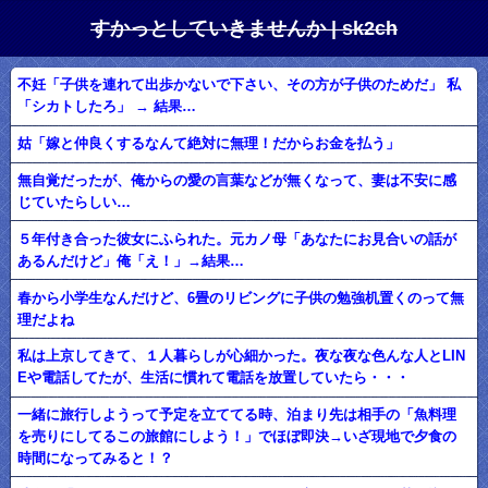
すかっとしていきませんか | sk2ch
不妊「子供を連れて出歩かないで下さい、その方が子供のためだ」 私
「シカトしたろ」 → 結果…
姑「嫁と仲良くするなんて絶対に無理！だからお金を払う」
無自覚だったが、俺からの愛の言葉などが無くなって、妻は不安に感
じていたらしい…
５年付き合った彼女にふられた。元カノ母「あなたにお見合いの話が
あるんだけど」俺「え！」→結果…
春から小学生なんだけど、6畳のリビングに子供の勉強机置くのって無
理だよね
私は上京してきて、１人暮らしが心細かった。夜な夜な色んな人とLIN
Eや電話してたが、生活に慣れて電話を放置していたら・・・
一緒に旅行しようって予定を立ててる時、泊まり先は相手の「魚料理
を売りにしてるこの旅館にしよう！」でほぼ即決→いざ現地で夕食の
時間になってみると！？