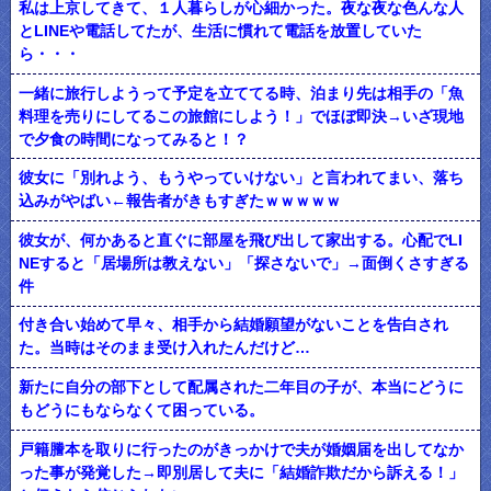
私は上京してきて、１人暮らしが心細かった。夜な夜な色んな人
とLINEや電話してたが、生活に慣れて電話を放置していた
ら・・・
一緒に旅行しようって予定を立ててる時、泊まり先は相手の「魚
料理を売りにしてるこの旅館にしよう！」でほぼ即決→いざ現地
で夕食の時間になってみると！？
彼女に「別れよう、もうやっていけない」と言われてまい、落ち
込みがやばい←報告者がきもすぎたｗｗｗｗｗ
彼女が、何かあると直ぐに部屋を飛び出して家出する。心配でLI
NEすると「居場所は教えない」「探さないで」→面倒くさすぎる
件
付き合い始めて早々、相手から結婚願望がないことを告白され
た。当時はそのまま受け入れたんだけど…
新たに自分の部下として配属された二年目の子が、本当にどうに
もどうにもならなくて困っている。
戸籍謄本を取りに行ったのがきっかけで夫が婚姻届を出してなか
った事が発覚した→即別居して夫に「結婚詐欺だから訴える！」