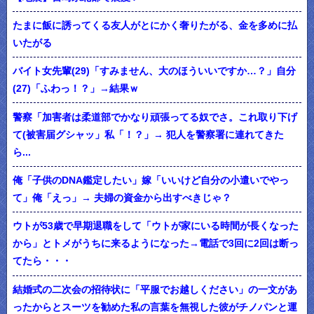
たまに飯に誘ってくる友人がとにかく奢りたがる、金を多めに払
いたがる
バイト女先輩(29)「すみません、大のほういいですか…？」自分
(27)「ふわっ！？」→結果ｗ
警察「加害者は柔道部でかなり頑張ってる奴でさ。これ取り下げ
て(被害届グシャッ」私「！？」→ 犯人を警察署に連れてきた
ら...
俺「子供のDNA鑑定したい」嫁「いいけど自分の小遣いでやっ
て」俺「えっ」→ 夫婦の資金から出すべきじゃ？
ウトが53歳で早期退職をして「ウトが家にいる時間が長くなった
から」とトメがうちに来るようになった→電話で3回に2回は断っ
てたら・・・
結婚式の二次会の招待状に「平服でお越しください」の一文があ
ったからとスーツを勧めた私の言葉を無視した彼がチノパンと運