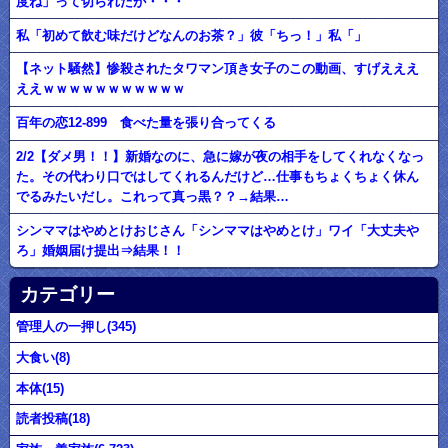
度ね」って切られたが・・・
私「初めて飲む味だけどなんのお茶？」彼「ちっ！」私「」
【ネット騒然】惨殺されたタワマン頂き女子のこの動画、すげえええ
ええｗｗｗｗｗｗｗｗｗｗｗ
百年の恋12-899 食べた量を張り合ってくる
2/2【ダメ男！！】新婚なのに、急に嫁が夜の相手をしてくれなくなっ
た。その代わり口ではしてくれるんだけど…仕事もちょくちょく休ん
でるみたいだし。これって真っ黒？？→結果…
シンママはやめとけおじさん「シンママはやめとけ」ワイ「大丈夫や
ろ」婚姻届け提出⇒結果！！
カテゴリー
管理人の一押し(345)
大食い(8)
本体(15)
読者投稿(18)