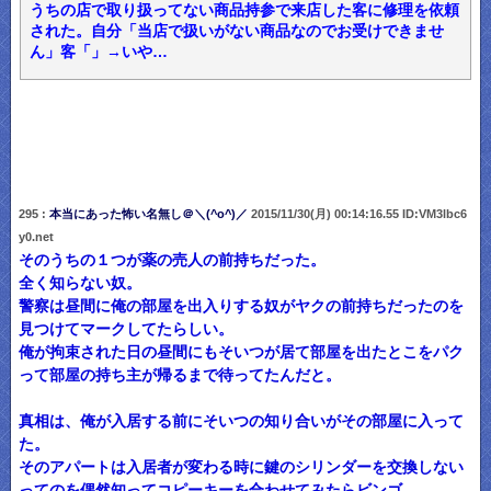
うちの店で取り扱ってない商品持参で来店した客に修理を依頼
された。自分「当店で扱いがない商品なのでお受けできませ
ん」客「」→いや…
295 :
本当にあった怖い名無し＠＼(^o^)／
2015/11/30(月) 00:14:16.55 ID:VM3lbc6
y0.net
そのうちの１つが薬の売人の前持ちだった。
全く知らない奴。
警察は昼間に俺の部屋を出入りする奴がヤクの前持ちだったのを
見つけてマークしてたらしい。
俺が拘束された日の昼間にもそいつが居て部屋を出たとこをパク
って部屋の持ち主が帰るまで待ってたんだと。
真相は、俺が入居する前にそいつの知り合いがその部屋に入って
た。
そのアパートは入居者が変わる時に鍵のシリンダーを交換しない
ってのを偶然知ってコピーキーを合わせてみたらビンゴ。