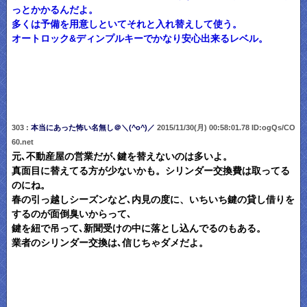
っとかかるんだよ。
多くは予備を用意しといてそれと入れ替えして使う。
オートロック&ディンプルキーでかなり安心出来るレベル。
303 :
本当にあった怖い名無し＠＼(^o^)／
2015/11/30(月) 00:58:01.78 ID:ogQs/CO
60.net
元､不動産屋の営業だが､鍵を替えないのは多いよ。
真面目に替えてる方が少ないかも。シリンダー交換費は取ってる
のにね。
春の引っ越しシーズンなど､内見の度に、いちいち鍵の貸し借りを
するのが面倒臭いからって､
鍵を紐で吊って､新聞受けの中に落とし込んでるのもある。
業者のシリンダー交換は､信じちゃダメだよ。