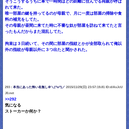
そうこうするうちに車で一時間ほどの距離に住んでる両親が呼ば
れて来た。
唯一部屋の鍵を持ってるのが母親で、月に一度は部屋の掃除や食
料の補充をしてた。
その母親が昼間に来てた時に不審な奴が部屋を訪ねて来てたと言
ったもんだからまた混乱してた。
拘束は３日続いて、その間に部屋の指紋とかが全部取られて俺以
外の指紋が母親以外に３つ出たと聞かされた。
293 :
本当にあった怖い名無し＠＼(^o^)／
2015/11/29(日) 23:57:19.81 ID:d/AsJcU
J0.net
>>292
気になる
ストーカーか何か？