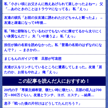
私「小さい頃にお父さんに抱えあげられて楽しかったよねー」 父
「…あのときのことはトラウマになってる」 私「えっ」
友達の彼氏「お前の女友達に誘われたけどちゃんと断ったよ」 →
友達と疎遠になって4年後…
私「特に節制をしているわけでもないのに痩せてるから太りにく
い体質なんだ！」 夫「いや違うよ」 私「えっ」
担任が娘の名前を読めなかった。私「普通の名前のはずなのにな
んで？」 → まさかの…
まじもんのガイジで草 旦那が可哀想
友達が人をリンチしているところに遭遇してしまった。友達「居
たのか、お前もやれよ」 俺「えっ」
この記事を読んだ人におすすめ！
20代の子「専業主婦希望、寝たい時に寝たい、旦那の収入は700
万～800万ぐらい。友達とランチ、ヨガ、エステ」→結果…
息子「戦った後の片付けはどうしてたんだろう？」