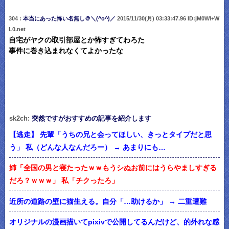
304 :
本当にあった怖い名無し＠＼(^o^)／
2015/11/30(月) 03:33:47.96 ID:jM0Wl+W
L0.net
自宅がヤクの取引部屋とか怖すぎてわろた
事件に巻き込まれなくてよかったな
sk2ch:
突然ですがおすすめの記事を紹介します
【逃走】 先輩「うちの兄と会ってほしい、きっとタイプだと思
う」 私（どんな人なんだろー） → あまりにも…
姉「全国の男と寝たったｗｗもうシぬお前にはうらやましすぎる
だろ？ｗｗｗ」 私「チクったろ」
近所の道路の壁に猫生える。自分「…助けるか」 → 二重遭難
オリジナルの漫画描いてpixivで公開してるんだけど、的外れな感