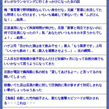
オレがカウンセリングに行くきっかけになった女の話
俺「養育費で野球観戦なんていい身分だな」元嫁「普通に生活してた
ら野球くらい行けます。いちいち連絡して来ないで」俺「ふざけん
な！」→結果…
正規雇用になって拘束時間が伸びた。旦那「家事と両立できないのに
何で正社員になったの？」私「あなたがいつもカネカネ言うからでし
ょ！」→結果…
ハゲ上司「注がれた酒は全て飲み干せ！」新人「もう限界です」上司
「いいから飲め！」私（新人を避難させよう…）→ 次の瞬間…
二人目を計画無痛分娩予定なんだけど妊娠9ヶ月になって自然分娩でも
いいかなって思うようになってきた
旦那が電話で義両親に私の杖を「貸してあげるよー」と言ってるのを
聞いてしまった
前働いてた店は店員の数に対して圧倒的に客が多すぎて対応しきれな
い事がしょっちゅうあった
【鬼砲】自殺した竹内結子さん、新たな衝撃エピソードが明かされ
る・・・これは・・・