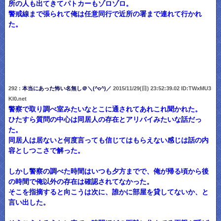
所の人も出てきてパトカーもゾロゾロ。
警戒線まで張られて俺は任意同行で近所の署まで連れて行かれ
た。
292 :
本当にあった怖い名無し＠＼(^o^)／
2015/11/29(日) 23:52:39.02 ID:TWxMU3
Kl0.net
警察で取り調べ室みたいなとこに通されてあれこれ聞かれた。
ひたすら質問の中心は同居人の存在とアリバイみたいな話だっ
た。
同居人は居ないと何度言っても信じてはもらえない感じは話の内
容としつこさで解った。
しかし警察の調べた時間はいつも夕方までで、俺が帰る頃から後
の時間で俺以外の存在は確認されてなかった。
そこを指摘すると向こうは次に、誰かに部屋を貸してないか、と
言い出した。