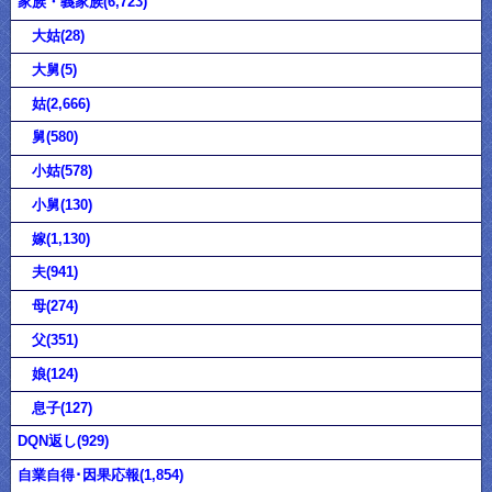
家族・義家族(6,723)
大姑(28)
大舅(5)
姑(2,666)
舅(580)
小姑(578)
小舅(130)
嫁(1,130)
夫(941)
母(274)
父(351)
娘(124)
息子(127)
DQN返し(929)
自業自得･因果応報(1,854)