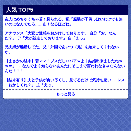
人気 TOP5
友人はめちゃくちゃ若く見られる。私「服装が子供っぽいわけでも無
いのになんでだろ……あ！なるほどね」
アナウンス「大変ご迷惑をおかけしております」 自分「お、なん
だ？」 ア「犬が並走しております」 自「えっ」
兄夫婦が離婚してた。父「外国であいつ（兄）を始末してくれない
か」
【まさかの結末】若ママ「ブスだしババアｗよく結婚出来ましたねｗ
ｗｗ」 → なんでよく知らないあんたにそこまで言われなきゃなんない
んだ！！！
【結末有り】夫と子供が食い尽くし。見てるだけで気持ち悪い → レス
「おかしくね？」 主「えっ」
もっと見る