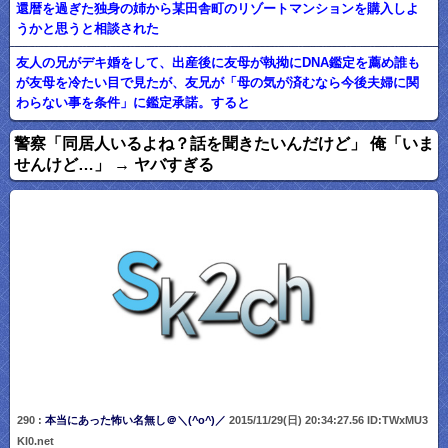
還暦を過ぎた独身の姉から某田舎町のリゾートマンションを購入しよ
うかと思うと相談された
友人の兄がデキ婚をして、出産後に友母が執拗にDNA鑑定を薦め誰も
が友母を冷たい目で見たが、友兄が「母の気が済むなら今後夫婦に関
わらない事を条件」に鑑定承諾。すると
警察「同居人いるよね？話を聞きたいんだけど」 俺「いま
せんけど…」 → ヤバすぎる
290 :
本当にあった怖い名無し＠＼(^o^)／
2015/11/29(日) 20:34:27.56 ID:TWxMU3
Kl0.net