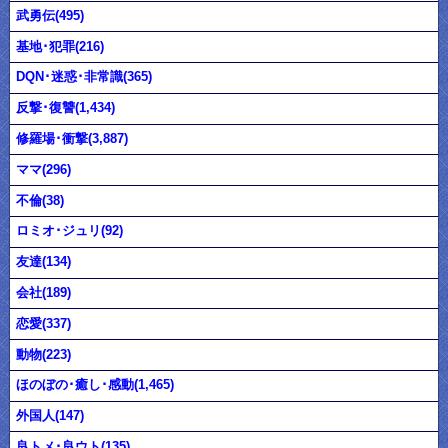
武勇伝(495)
基地･犯罪(216)
DQN･迷惑･非常識(365)
反撃･復讐(1,434)
修羅場･衝撃(3,887)
ママ(296)
不倫(38)
ロミオ･ジュリ(92)
友達(134)
会社(189)
恋愛(337)
動物(223)
ほのぼの･癒し･感動(1,465)
外国人(147)
良トメ･良ウト(135)