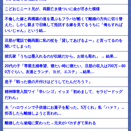
こどおじニート兄が、両親亡き後ついに金が尽きた模様
不倫した嫁と再構築の道を選ぶもフラバが酷くて離婚の方向に切り替
えた。しかし親まで召喚して抵抗する嫁を見てるうちに「俺もすれば
いいじゃん」という結...
旦那が電話で義両親に私の杖を「貸してあげるよー」と言ってるのを
聞いてしまった
彼氏家「うちは墨入れるのが伝統だから。お前も彫れ」 → 結果…
20代の子「専業主婦希望、寝たい時に寝たい、旦那の収入は700万～80
0万ぐらい。友達とランチ、ヨガ、エステ」→結果…
息子「戦った後の片付けはどうしてたんだろう？」
精神障害入院ワイ「辛いンゴ」イッヌ「初めまして、セラピードッグ
だわん」
夫「ハロウィンで子供達にお菓子を配った。5万くれ」私「ハァ？」→
拒否したら離婚しようと言われ...
離婚したら途端に変わった→元夫がバカすぎて呆れる