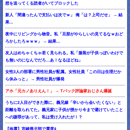
想を送ってくる読者がいてブロックした
新人「間違ったんで支払いは次でｗ」 俺「は？上司だせ」 → 結
果…
夜中にリビングから物音。私「旦那がやらしいの見てるなｗおど
ろかしたろｗｗｗ」 → 結果…
友人はめちゃくちゃ若く見られる。私「服装が子供っぽいわけで
も無いのになんでだろ…あ！なるほどね」
女性3人の部署に男性社員が配属。女性社員「この日は生理だか
ら休みっと」 → 男性社員が爆発
アホ「元カノありえん！」 → Tバック評論家おじさん爆誕
うちに2人目ができた際に、義兄嫁「辛いから会いたくない」と
距離を取られてた。義兄家に子供が授かり今まで避けていたこと
への謝罪があって、私は受け入れたが！？
【地震】宮崎県北部で震度4