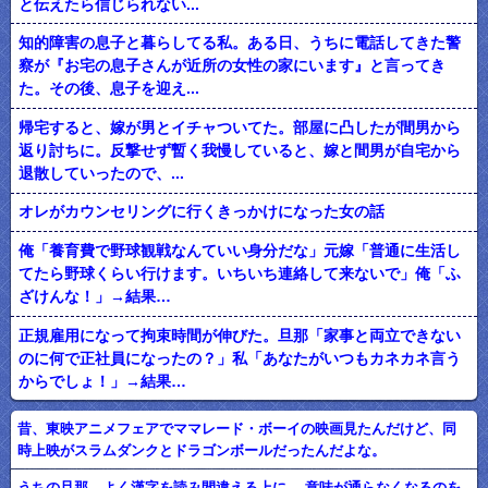
と伝えたら信じられない...
知的障害の息子と暮らしてる私。ある日、うちに電話してきた警
察が『お宅の息子さんが近所の女性の家にいます』と言ってき
た。その後、息子を迎え...
帰宅すると、嫁が男とイチャついてた。部屋に凸したが間男から
返り討ちに。反撃せず暫く我慢していると、嫁と間男が自宅から
退散していったので、...
オレがカウンセリングに行くきっかけになった女の話
俺「養育費で野球観戦なんていい身分だな」元嫁「普通に生活し
てたら野球くらい行けます。いちいち連絡して来ないで」俺「ふ
ざけんな！」→結果…
正規雇用になって拘束時間が伸びた。旦那「家事と両立できない
のに何で正社員になったの？」私「あなたがいつもカネカネ言う
からでしょ！」→結果…
昔、東映アニメフェアでママレード・ボーイの映画見たんだけど、同
時上映がスラムダンクとドラゴンボールだったんだよな。
うちの旦那、よく漢字を読み間違える上に、 意味が通らなくなるのを