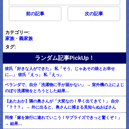
前の記事
次の記事
カテゴリー:
家族・義家族
タグ:
ランダム記事PickUp！
彼氏「好きな人ができた」 私「そう、じゃあその娘とお幸せ
に…」 彼氏「えっ」 私「えっ」
ベランダで、自分「洗濯物に手が届かない」 → 室外機の上によじ
のぼり洗濯物をとろうとした結果…
【あたおか】隣の奥さんが「大変なの！早く出てきて！」 自分
「？？？」 → 外に出ると、奥さんに捕まる見知らぬおばさん
同僚「嫁を旅行に連れていこう！サプライズできっと驚くぞ！」
→ 結果…