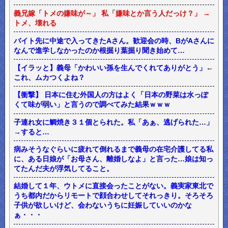
義兄嫁「トメの嫌味が～」 私「嫌味とか言う人だっけ？」 →
トメ、壊れる
バイト先に中途で入ってきたAさん。歓迎会の時、BがAさんに
なんで進学しなかったのか根掘り葉掘り聞き始めて…
【イラッと】義母「かわいい孫を生んでくれてありがとう」←
これ、ムカつくよね？
【衝撃】 日本に住む外国人の方はよく「日本の野菜は水っぽ
くて味が弱い」と言うので調べてみた結果ｗｗｗ
子連れ女に鯛焼き３１個とられた。私「あぁ、逃げられた…」
→すると…
病みそうなぐらいに疲れて倒れるまで義母の在宅介護してる私
に、ある日娘が「お母さん、離婚しなよ」と言った…娘は知っ
てたんだ夫が浮気してること。
結婚して１年、ウトメに直接会ったことがない。義実家東北で
うち都内だからリモートで顔合わせしてそれっきり。そろそろ
子供が欲しいけど、会わないうちに妊娠していいのかな
ぁ・・・