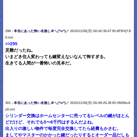
298 :
本当にあった怖い名無し＠＼(^o^)／
2015/11/30(月) 00:42:35.07 ID:6FBVj7JI
0.net
>>295
災難だったね。
いまどき住人変わっても鍵変えないなんて怖すぎる。
生きてる人間が一番怖いの見本だ。
301 :
本当にあった怖い名無し＠＼(^o^)／
2015/11/30(月) 00:49:25.38 ID:VM3lbc6
y0.net
シリンダー交換はホームセンターに売ってるレベルの鍵がほとん
どだけど、それでも5〜6千円はするんだよね。
出入りの激しい物件で毎度完全交換してたら経費もかさむ。
ましてやマスターのかかった鍵だったりするとオーダー品だしも