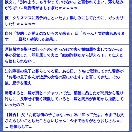
彼女に「別れよう、もうやっていけない」と言われてまい、落ち込み
がやばい←報告者がきもすぎたｗｗｗｗｗ
彼「クリスマスに店予約しといたよ」楽しみにしてたのに、ガッカリ
した件ｗｗｗｗｗ
自分「契約した覚えのないものが来る」 店「ちゃんと契約書もありま
す」 → 旦那と確認した結果…
戸籍謄本を取りに行ったのがきっかけで夫が婚姻届を出してなかった
事が発覚した→即別居して夫に「結婚詐欺だから訴える！」と伝えた
ら信じられない...
知的障害の息子と暮らしてる私。ある日、うちに電話してきた警察が
『お宅の息子さんが近所の女性の家にいます』と言ってきた。その
後、息子を迎え...
帰宅すると、嫁が男とイチャついてた。部屋に凸したが間男から返り
討ちに。反撃せず暫く我慢していると、嫁と間男が自宅から退散して
いったので、...
【賛否】 父「お前は俺の子じゃないw」私「知ってたよ。今までお父
さんらしいことしたことないじゃん！今までありがとうおじさんｗ」
→ 想像もして...