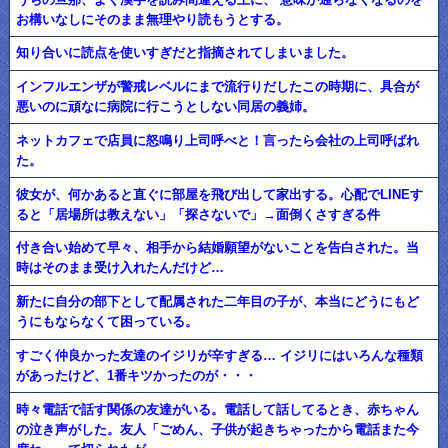
お構いなしにそのまま無理やり読もうとする。
知り合いに読点を使いすぎだと指摘されてしまいました。
インフルエンザが警戒レベルにまで流行りだしたこの時期に、具合が
悪いのに頑なに病院に行こうとしない同居の義姉。
ネットカフェで店員に怒鳴り上司呼べと！言ったら会社の上司呼ばれ
た。
彼女が、何かあると直ぐに部屋を飛び出して家出する。心配でLINEす
ると「居場所は教えない」「探さないで」→面倒くさすぎる件
付き合い始めて早々、相手から結婚願望がないことを告白された。当
時はそのまま受け入れたんだけど…
新たに自分の部下として配属された二年目の子が、本当にどうにもど
うにもならなくて困っている。
すごく仲良かった友達のイジリが辛すぎる… イジリにはいろんな種類
があったけど、1番キツかったのが・・・
時々電話で話す関係の友達がいる。電話して話してるとき、赤ちゃん
の泣き声がした。友人「ごめん、子供が起きちゃったから電話また今