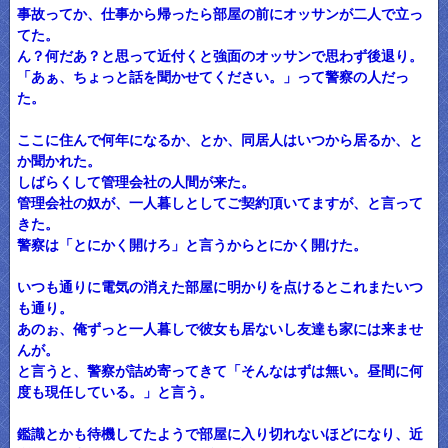
事故ってか、仕事から帰ったら部屋の前にオッサンが二人で立っ
てた。
ん？何だあ？と思って近付くと強面のオッサンで思わず後退り。
「あぁ、ちょっと話を聞かせてください。」って警察の人だっ
た。
ここに住んで何年になるか、とか、同居人はいつから居るか、と
か聞かれた。
しばらくして管理会社の人間が来た。
管理会社の奴が、一人暮しとしてご契約頂いてますが、と言って
きた。
警察は「とにかく開けろ」と言うからとにかく開けた。
いつも通りに電気の消えた部屋に明かりを点けるとこれまたいつ
も通り。
あのぉ、俺ずっと一人暮しで彼女も居ないし友達も家には来ませ
んが。
と言うと、警察が詰め寄ってきて「そんなはずは無い。昼間に何
度も現任している。」と言う。
鑑識とかも待機してたようで部屋に入り切れないほどになり、近