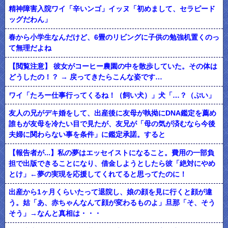
精神障害入院ワイ「辛いンゴ」イッヌ「初めまして、セラピード
ッグだわん」
春から小学生なんだけど、6畳のリビングに子供の勉強机置くのっ
て無理だよね
【閲覧注意】 彼女がコーヒー農園の中を散歩していた。その体は
どうしたの！？ → 戻ってきたらこんな姿です…
ワイ「たろー仕事行ってくるね！（飼い犬）」犬「…？（ぷい」
友人の兄がデキ婚をして、出産後に友母が執拗にDNA鑑定を薦め
誰もが友母を冷たい目で見たが、友兄が「母の気が済むなら今後
夫婦に関わらない事を条件」に鑑定承諾。すると
【報告者が...】私の夢はエッセイストになること。費用の一部負
担で出版できることになり、借金しようとしたら彼「絶対にやめ
とけ」←夢の実現を応援してくれてると思ってたのに！
出産から1ヶ月くらいたって退院し、娘の顔を見に行くと顔が違
う。姑「あ、赤ちゃんなんて顔が変わるものよ」旦那「そ、そう
そう」→なんと真相は・・・