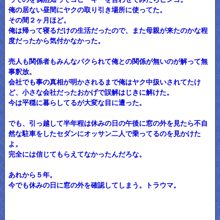
俺の居ない昼間にヤクの取り引き場所に使ってた。
その間２ヶ月ほど。
俺は帰って寝るだけの生活だったので、また母親が来たのかな程
度だったから気付かなかった。
売人も関係者もみんなパクられて俺との関係が無いのが解って無
事釈放。
会社でも事の真相が明かされるまで俺はヤク中扱いされてたけ
ど、小さな会社だったおかげで誤解はじきに解けた。
今は平穏に暮らしてるが大変な目に遭った。
でも、引っ越して半年程は休みの日の午後に窓の外を見たら不自
然な駐車をしたセダンにオッサン二人で乗ってるのを見かけた
よ。
完全には信じてもらえてなかったんだろな。
あれから５年。
今でも休みの日に窓の外を確認してしまう。トラウマ。