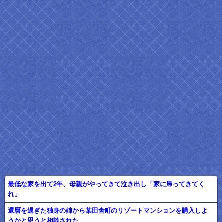
最低な家を出て2年、母親がやってきて泣き出し「家に帰ってきてく
れ」
還暦を過ぎた独身の姉から某田舎町のリゾートマンションを購入しよ
うかと思うと相談された