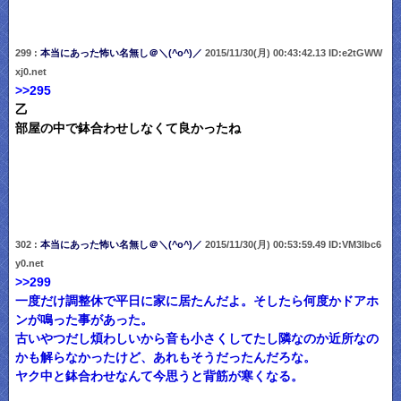
299 :
本当にあった怖い名無し＠＼(^o^)／
2015/11/30(月) 00:43:42.13 ID:e2tGWW
xj0.net
>>295
乙
部屋の中で鉢合わせしなくて良かったね
302 :
本当にあった怖い名無し＠＼(^o^)／
2015/11/30(月) 00:53:59.49 ID:VM3lbc6
y0.net
>>299
一度だけ調整休で平日に家に居たんだよ。そしたら何度かドアホ
ンが鳴った事があった。
古いやつだし煩わしいから音も小さくしてたし隣なのか近所なの
かも解らなかったけど、あれもそうだったんだろな。
ヤク中と鉢合わせなんて今思うと背筋が寒くなる。