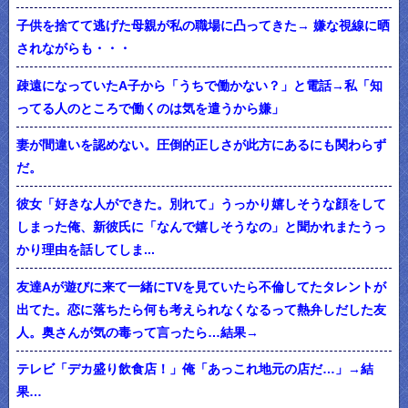
子供を捨てて逃げた母親が私の職場に凸ってきた→ 嫌な視線に晒
されながらも・・・
疎遠になっていたA子から「うちで働かない？」と電話→私「知
ってる人のところで働くのは気を遣うから嫌」
妻が間違いを認めない。圧倒的正しさが此方にあるにも関わらず
だ。
彼女「好きな人ができた。別れて」うっかり嬉しそうな顔をして
しまった俺、新彼氏に「なんで嬉しそうなの」と聞かれまたうっ
かり理由を話してしま...
友達Aが遊びに来て一緒にTVを見ていたら不倫してたタレントが
出てた。恋に落ちたら何も考えられなくなるって熱弁しだした友
人。奥さんが気の毒って言ったら…結果→
テレビ「デカ盛り飲食店！」俺「あっこれ地元の店だ…」→結
果…