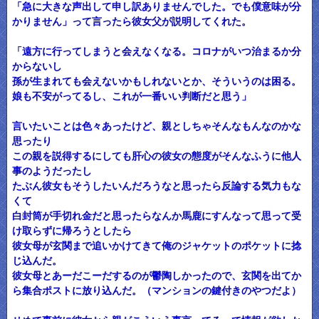
「急に大きな声出して申し訳ありませんでした。でも僕意味が分
かりません」って言ったら彼女父が説明してくれた。
「遠方に行ってしまうと会えなくなる。コロナがいつ治まるか分
からないし
孫が生まれても会えないかもしれないとか、そういうのは困る。
娘も不安がってるし、これが一番いい判断だと思う」
言いたいことは色々あったけど、親としちゃそんなもんなのかな
思ったり
この親を説得するにしても肝心の彼女の態度がそんなふうに他人
事のようだったし
たぶん彼女もそうしたいんだろうなと思ったら反論する気力もな
くて
白封筒が手切れ金だと思ったらなんか馬鹿にすんなって思って受
け取らずに帰ろうとしたら
彼女母が玄関まで追いかけてきて俺のジャケットのポケットに捻
じ込んだ。
彼女母とあーだこーだするのが鬱陶しかったので、玄関を出てか
ら集合ポストに放り込んだ。（マンションの鍵付きのやつだよ）