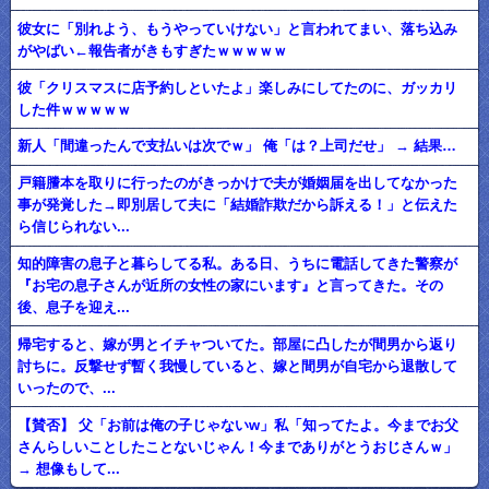
彼女に「別れよう、もうやっていけない」と言われてまい、落ち込み
がやばい←報告者がきもすぎたｗｗｗｗｗ
彼「クリスマスに店予約しといたよ」楽しみにしてたのに、ガッカリ
した件ｗｗｗｗｗ
新人「間違ったんで支払いは次でｗ」 俺「は？上司だせ」 → 結果…
戸籍謄本を取りに行ったのがきっかけで夫が婚姻届を出してなかった
事が発覚した→即別居して夫に「結婚詐欺だから訴える！」と伝えた
ら信じられない...
知的障害の息子と暮らしてる私。ある日、うちに電話してきた警察が
『お宅の息子さんが近所の女性の家にいます』と言ってきた。その
後、息子を迎え...
帰宅すると、嫁が男とイチャついてた。部屋に凸したが間男から返り
討ちに。反撃せず暫く我慢していると、嫁と間男が自宅から退散して
いったので、...
【賛否】 父「お前は俺の子じゃないw」私「知ってたよ。今までお父
さんらしいことしたことないじゃん！今までありがとうおじさんｗ」
→ 想像もして...