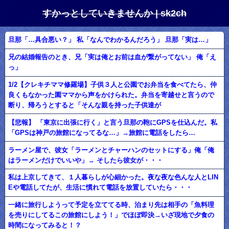
すかっとしていきませんか | sk2ch
旦那「…具合悪い？」 私「なんでわかるんだろう」 旦那「実は…」
兄の結婚報告のとき、兄「実は俺とお前は血が繋がってない」 俺「え
っ」
1/2【クレキチママ修羅場】子供３人と公園でお弁当を食べてたら、仲
良くもなかった園ママから声をかけられた。弁当を寄越せと言うので
断り、帰ろうとすると「そんな親を持った子供達が
【悲報】 「東京に出張に行く」と言う旦那の鞄にGPSを仕込んだ。私
「GPSは神戸の旅館になってるな…」→旅館に電話をしたら…
ラーメン屋で、彼女「ラーメンとチャーハンのセットにする」俺「俺
はラーメンだけでいいや」→ そしたら彼女が・・・
私は上京してきて、１人暮らしが心細かった。夜な夜な色んな人とLIN
Eや電話してたが、生活に慣れて電話を放置していたら・・・
一緒に旅行しようって予定を立ててる時、泊まり先は相手の「魚料理
を売りにしてるこの旅館にしよう！」でほぼ即決→いざ現地で夕食の
時間になってみると！？