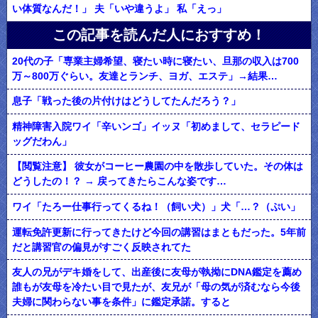
い体質なんだ！」 夫「いや違うよ」 私「えっ」
この記事を読んだ人におすすめ！
20代の子「専業主婦希望、寝たい時に寝たい、旦那の収入は700
万～800万ぐらい。友達とランチ、ヨガ、エステ」→結果…
息子「戦った後の片付けはどうしてたんだろう？」
精神障害入院ワイ「辛いンゴ」イッヌ「初めまして、セラピード
ッグだわん」
【閲覧注意】 彼女がコーヒー農園の中を散歩していた。その体は
どうしたの！？ → 戻ってきたらこんな姿です…
ワイ「たろー仕事行ってくるね！（飼い犬）」犬「…？（ぷい」
運転免許更新に行ってきたけど今回の講習はまともだった。5年前
だと講習官の偏見がすごく反映されてた
友人の兄がデキ婚をして、出産後に友母が執拗にDNA鑑定を薦め
誰もが友母を冷たい目で見たが、友兄が「母の気が済むなら今後
夫婦に関わらない事を条件」に鑑定承諾。すると