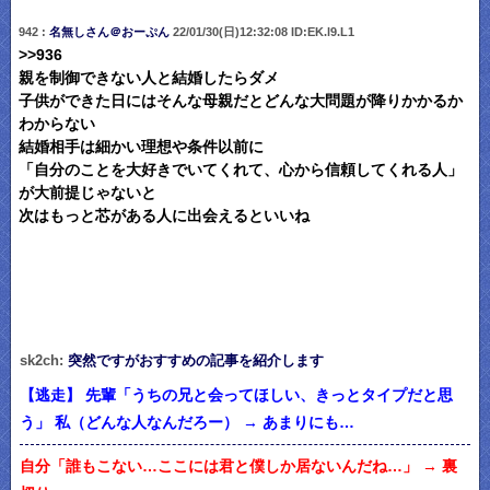
942 :
名無しさん＠おーぷん
22/01/30(日)12:32:08 ID:EK.l9.L1
>>936
親を制御できない人と結婚したらダメ
子供ができた日にはそんな母親だとどんな大問題が降りかかるか
わからない
結婚相手は細かい理想や条件以前に
「自分のことを大好きでいてくれて、心から信頼してくれる人」
が大前提じゃないと
次はもっと芯がある人に出会えるといいね
sk2ch:
突然ですがおすすめの記事を紹介します
【逃走】 先輩「うちの兄と会ってほしい、きっとタイプだと思
う」 私（どんな人なんだろー） → あまりにも…
自分「誰もこない…ここには君と僕しか居ないんだね…」 → 裏