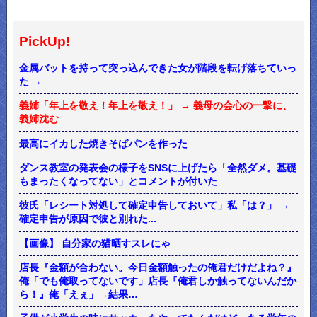
PickUp!
金属バットを持って突っ込んできた女が階段を転げ落ちていっ
た →
義姉「年上を敬え！年上を敬え！」 → 義母の会心の一撃に、
義姉沈む
最高にイカした焼きそばパンを作った
ダンス教室の発表会の様子をSNSに上げたら「全然ダメ。基礎
もまったくなってない」とコメントが付いた
彼氏「レシート対処して確定申告しておいて」私「は？」 →
確定申告が原因で彼と別れた...
【画像】 自分家の猫晒すスレにゃ
店長『金額が合わない。今日金額触ったの俺君だけだよね？』
俺「でも俺取ってないです」店長『俺君しか触ってないんだか
ら！』俺「えぇ」→結果…