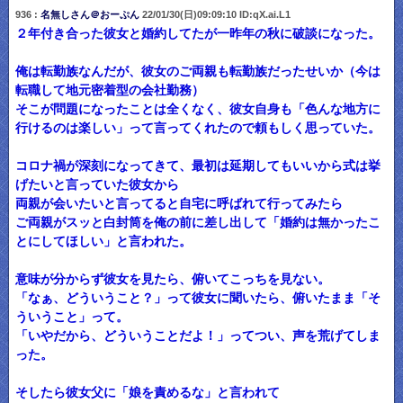
936 :
名無しさん＠おーぷん
22/01/30(日)09:09:10 ID:qX.ai.L1
２年付き合った彼女と婚約してたが一昨年の秋に破談になった。
俺は転勤族なんだが、彼女のご両親も転勤族だったせいか（今は
転職して地元密着型の会社勤務）
そこが問題になったことは全くなく、彼女自身も「色んな地方に
行けるのは楽しい」って言ってくれたので頼もしく思っていた。
コロナ禍が深刻になってきて、最初は延期してもいいから式は挙
げたいと言っていた彼女から
両親が会いたいと言ってると自宅に呼ばれて行ってみたら
ご両親がスッと白封筒を俺の前に差し出して「婚約は無かったこ
とにしてほしい」と言われた。
意味が分からず彼女を見たら、俯いてこっちを見ない。
「なぁ、どういうこと？」って彼女に聞いたら、俯いたまま「そ
ういうこと」って。
「いやだから、どういうことだよ！」ってつい、声を荒げてしま
った。
そしたら彼女父に「娘を責めるな」と言われて