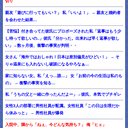
切り
親友「遊びに行ってもいい？」 私「いいよ！」 → 親友と婚約者
を会わせた結果…
【苦悩】付き合ってた彼氏にプロポーズされた私「返事はもう少
し待って欲しいの..」彼氏「分かった。出来れば早く返事が欲し
い」→数ヶ月後、衝撃の事実が判明・・
女さん「海外ではおしゃれ！日本は差別偏見がひどい！」 → そ
りゃ温泉にも入れないし破談になるやろなぁ…
家に知らない女。私「えっ…誰…」 女「お前の今の生活は私のも
の」 → 衝撃の事実を知る…
私「うちの父と一緒に作ったんだよー」→彼氏、本気でブチギレ
女性3人の部署に男性社員が配属。女性社員「この日は生理だか
ら休みっと」 → 男性社員が爆発
入院中、隣から「ねぇ、今どんな気持ち？」 俺「ヒェ」