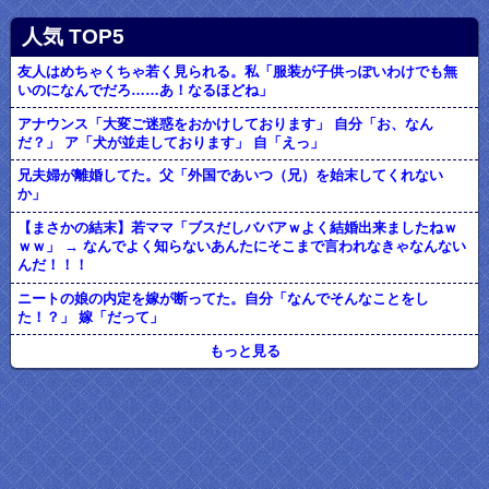
人気 TOP5
友人はめちゃくちゃ若く見られる。私「服装が子供っぽいわけでも無
いのになんでだろ……あ！なるほどね」
アナウンス「大変ご迷惑をおかけしております」 自分「お、なん
だ？」 ア「犬が並走しております」 自「えっ」
兄夫婦が離婚してた。父「外国であいつ（兄）を始末してくれない
か」
【まさかの結末】若ママ「ブスだしババアｗよく結婚出来ましたねｗ
ｗｗ」 → なんでよく知らないあんたにそこまで言われなきゃなんない
んだ！！！
ニートの娘の内定を嫁が断ってた。自分「なんでそんなことをし
た！？」 嫁「だって」
もっと見る