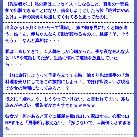
【報告者が...】私の夢はエッセイストになること。費用の一部負
担で出版できることになり、借金しようとしたら彼「絶対にやめ
とけ」←夢の実現を応援してくれてると思ってたのに！
出産から1ヶ月くらいたって退院し、娘の顔を見に行くと顔が違
う。姑「あ、赤ちゃんなんて顔が変わるものよ」旦那「そ、そう
そう」→なんと真相は・・・
私は上京してきて、１人暮らしが心細かった。夜な夜な色んな人
とLINEや電話してたが、生活に慣れて電話を放置していた
ら・・・
一緒に旅行しようって予定を立ててる時、泊まり先は相手の「魚
料理を売りにしてるこの旅館にしよう！」でほぼ即決→いざ現地
で夕食の時間になってみると！？
彼女に「別れよう、もうやっていけない」と言われてまい、落ち
込みがやばい←報告者がきもすぎたｗｗｗｗｗ
彼女が、何かあると直ぐに部屋を飛び出して家出する。心配でLI
NEすると「居場所は教えない」「探さないで」→面倒くさすぎる
件