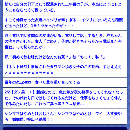
新たに自分の部下として配属された二年目の子が、本当にどうにもど
うにもならなくて困っている。
すごく仲良かった友達のイジリが辛すぎる… イジリにはいろんな種類
があったけど、1番キツかったのが・・・
時々電話で話す関係の友達がいる。電話して話してるとき、赤ちゃん
の泣き声がした。友人「ごめん、子供が起きちゃったから電話また今
度ね」って切られたが・・・
私「初めて飲む味だけどなんのお茶？」彼「ちっ！」私「」
【ネット騒然】惨殺されたタワマン頂き女子のこの動画、すげえええ
ええｗｗｗｗｗｗｗｗｗｗｗ
百年の恋12-899 食べた量を張り合ってくる
2/2【ダメ男！！】新婚なのに、急に嫁が夜の相手をしてくれなくなっ
た。その代わり口ではしてくれるんだけど…仕事もちょくちょく休ん
でるみたいだし。これって真っ黒？？→結果…
シンママはやめとけおじさん「シンママはやめとけ」ワイ「大丈夫や
ろ」婚姻届け提出⇒結果！！