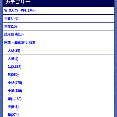
カテゴリー
管理人の一押し(345)
大食い(8)
本体(15)
読者投稿(18)
家族・義家族(6,723)
大姑(28)
大舅(5)
姑(2,666)
舅(580)
小姑(578)
小舅(130)
嫁(1,130)
夫(941)
母(274)