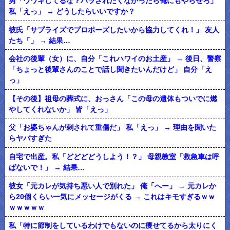
男「ウワキしてるな？バラされたくなかったら俺にもやらせろ」
私「えっ」 → どうしたらいいですか？
彼氏「サプライズでプロポーズしたいから協力してくれ！」 友人
たち「」 → 結果…
会社の後輩（女）に、自分「これハワイのお土産」 → 後日、警察
「ちょっと後輩さんのことで話し聞きたいんだけど」 自分「え
っ」
【その後】祖母の葬式に、おっさん「この母の遺体もついでに燃
やしてくれないか」 皆「えっ」
父「お婆ちゃんが刺されて重傷だ」 私「えっ」 → 理由を聞いた
らヤバすぎた
自宅で出産。私「どどどどうしよう！？」 母親教室「救急車は呼
ばないで！」 → 結果…
彼女「元カレが気持ち悪い人で別れた」 俺「へー」 → 元カレか
ら20個くらい一気にメッセージがくる → これはキモすぎるｗｗ
ｗｗｗｗｗ
私「特に節制をしているわけでもないのに痩せてるから太りにく