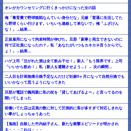
オレがカウンセリングに行くきっかけになった女の話
俺「養育費で野球観戦なんていい身分だな」元嫁「普通に生活してた
ら野球くらい行けます。いちいち連絡して来ないで」俺「ふざけん
な！」→結果…
正規雇用になって拘束時間が伸びた。旦那「家事と両立できないのに
何で正社員になったの？」私「あなたがいつもカネカネ言うからでし
ょ！」→結果…
ハゲ上司「注がれた酒は全て飲み干せ！」新人「もう限界です」上司
「いいから飲め！」私（新人を避難させよう…）→ 次の瞬間…
二人目を計画無痛分娩予定なんだけど妊娠9ヶ月になって自然分娩でも
いいかなって思うようになってきた
旦那が電話で義両親に私の杖を「貸してあげるよー」と言ってるのを
聞いてしまった
前働いてた店は店員の数に対して圧倒的に客が多すぎて対応しきれな
い事がしょっちゅうあった
【鬼砲】自殺した竹内結子さん、新たな衝撃エピソードが明かされ
る・・・これは・・・