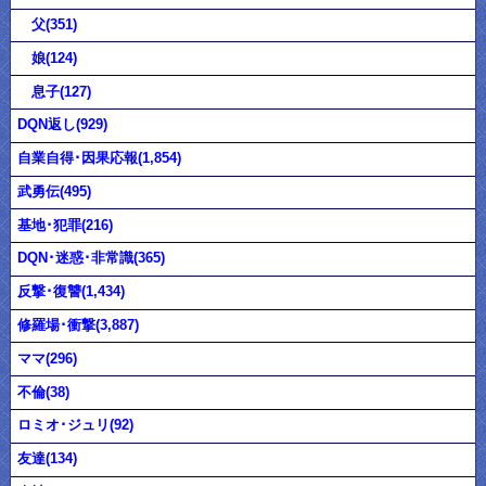
父(351)
娘(124)
息子(127)
DQN返し(929)
自業自得･因果応報(1,854)
武勇伝(495)
基地･犯罪(216)
DQN･迷惑･非常識(365)
反撃･復讐(1,434)
修羅場･衝撃(3,887)
ママ(296)
不倫(38)
ロミオ･ジュリ(92)
友達(134)