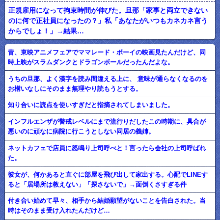
正規雇用になって拘束時間が伸びた。旦那「家事と両立できない
のに何で正社員になったの？」私「あなたがいつもカネカネ言う
からでしょ！」→結果…
昔、東映アニメフェアでママレード・ボーイの映画見たんだけど、同
時上映がスラムダンクとドラゴンボールだったんだよな。
うちの旦那、よく漢字を読み間違える上に、 意味が通らなくなるのを
お構いなしにそのまま無理やり読もうとする。
知り合いに読点を使いすぎだと指摘されてしまいました。
インフルエンザが警戒レベルにまで流行りだしたこの時期に、具合が
悪いのに頑なに病院に行こうとしない同居の義姉。
ネットカフェで店員に怒鳴り上司呼べと！言ったら会社の上司呼ばれ
た。
彼女が、何かあると直ぐに部屋を飛び出して家出する。心配でLINEす
ると「居場所は教えない」「探さないで」→面倒くさすぎる件
付き合い始めて早々、相手から結婚願望がないことを告白された。当
時はそのまま受け入れたんだけど…