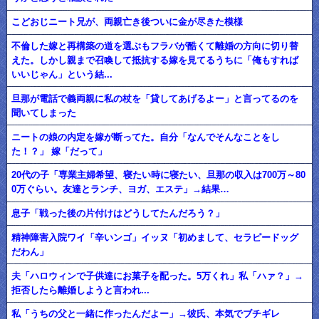
こどおじニート兄が、両親亡き後ついに金が尽きた模様
不倫した嫁と再構築の道を選ぶもフラバが酷くて離婚の方向に切り替
えた。しかし親まで召喚して抵抗する嫁を見てるうちに「俺もすれば
いいじゃん」という結...
旦那が電話で義両親に私の杖を「貸してあげるよー」と言ってるのを
聞いてしまった
ニートの娘の内定を嫁が断ってた。自分「なんでそんなことをし
た！？」 嫁「だって」
20代の子「専業主婦希望、寝たい時に寝たい、旦那の収入は700万～80
0万ぐらい。友達とランチ、ヨガ、エステ」→結果…
息子「戦った後の片付けはどうしてたんだろう？」
精神障害入院ワイ「辛いンゴ」イッヌ「初めまして、セラピードッグ
だわん」
夫「ハロウィンで子供達にお菓子を配った。5万くれ」私「ハァ？」→
拒否したら離婚しようと言われ...
私「うちの父と一緒に作ったんだよー」→彼氏、本気でブチギレ