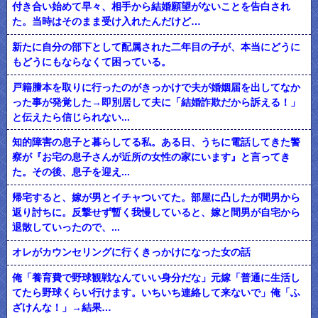
付き合い始めて早々、相手から結婚願望がないことを告白され
た。当時はそのまま受け入れたんだけど…
新たに自分の部下として配属された二年目の子が、本当にどうに
もどうにもならなくて困っている。
戸籍謄本を取りに行ったのがきっかけで夫が婚姻届を出してなか
った事が発覚した→即別居して夫に「結婚詐欺だから訴える！」
と伝えたら信じられない...
知的障害の息子と暮らしてる私。ある日、うちに電話してきた警
察が『お宅の息子さんが近所の女性の家にいます』と言ってき
た。その後、息子を迎え...
帰宅すると、嫁が男とイチャついてた。部屋に凸したが間男から
返り討ちに。反撃せず暫く我慢していると、嫁と間男が自宅から
退散していったので、...
オレがカウンセリングに行くきっかけになった女の話
俺「養育費で野球観戦なんていい身分だな」元嫁「普通に生活し
てたら野球くらい行けます。いちいち連絡して来ないで」俺「ふ
ざけんな！」→結果…