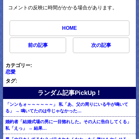
コメントの反映に時間がかかる場合があります。
HOME
前の記事
次の記事
カテゴリー:
恋愛
タグ:
ランダム記事PickUp！
「ンンもォ～～～～～～」 私「あ、父の周りにいる牛が鳴いて
る」 → 鳴いてたのは牛じゃなかった…
婚約者「結婚式場の男に一目惚れした。その人に告白してくる」
私「えっ」 → 結果…