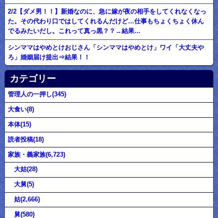
2/2【ダメ男！！】新婚なのに、急に嫁が夜の相手をしてくれなくなっ
た。その代わり口ではしてくれるんだけど…仕事もちょくちょく休ん
でるみたいだし。これって真っ黒？？→結果…
シンママはやめとけおじさん「シンママはやめとけ」ワイ「大丈夫や
ろ」婚姻届け提出⇒結果！！
カテゴリー
管理人の一押し(345)
大食い(8)
本体(15)
読者投稿(18)
家族・義家族(6,723)
大姑(28)
大舅(5)
姑(2,666)
舅(580)