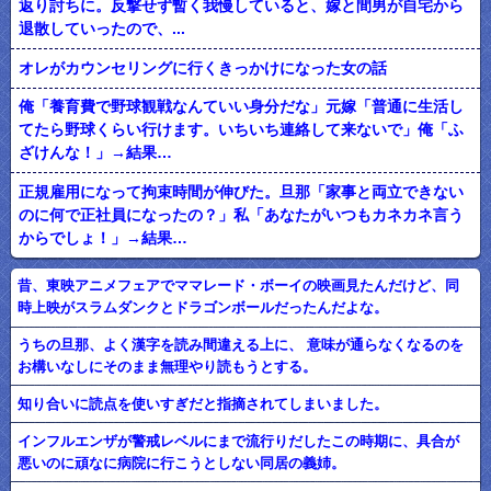
返り討ちに。反撃せず暫く我慢していると、嫁と間男が自宅から
退散していったので、...
オレがカウンセリングに行くきっかけになった女の話
俺「養育費で野球観戦なんていい身分だな」元嫁「普通に生活し
てたら野球くらい行けます。いちいち連絡して来ないで」俺「ふ
ざけんな！」→結果…
正規雇用になって拘束時間が伸びた。旦那「家事と両立できない
のに何で正社員になったの？」私「あなたがいつもカネカネ言う
からでしょ！」→結果…
昔、東映アニメフェアでママレード・ボーイの映画見たんだけど、同
時上映がスラムダンクとドラゴンボールだったんだよな。
うちの旦那、よく漢字を読み間違える上に、 意味が通らなくなるのを
お構いなしにそのまま無理やり読もうとする。
知り合いに読点を使いすぎだと指摘されてしまいました。
インフルエンザが警戒レベルにまで流行りだしたこの時期に、具合が
悪いのに頑なに病院に行こうとしない同居の義姉。