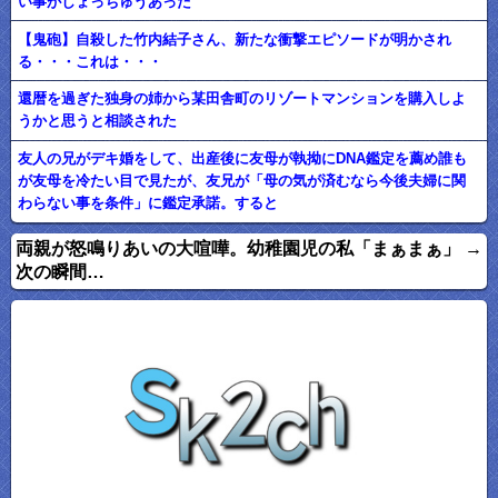
い事がしょっちゅうあった
【鬼砲】自殺した竹内結子さん、新たな衝撃エピソードが明かされ
る・・・これは・・・
還暦を過ぎた独身の姉から某田舎町のリゾートマンションを購入しよ
うかと思うと相談された
友人の兄がデキ婚をして、出産後に友母が執拗にDNA鑑定を薦め誰も
が友母を冷たい目で見たが、友兄が「母の気が済むなら今後夫婦に関
わらない事を条件」に鑑定承諾。すると
両親が怒鳴りあいの大喧嘩。幼稚園児の私「まぁまぁ」 →
次の瞬間…