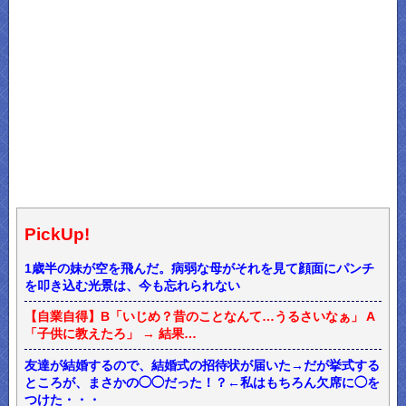
PickUp!
1歳半の妹が空を飛んだ。病弱な母がそれを見て顔面にパンチ
を叩き込む光景は、今も忘れられない
【自業自得】B「いじめ？昔のことなんて…うるさいなぁ」 A
「子供に教えたろ」 → 結果…
友達が結婚するので、結婚式の招待状が届いた→だが挙式する
ところが、まさかの◯◯だった！？←私はもちろん欠席に◯を
つけた・・・