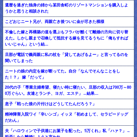
還暦を過ぎた独身の姉から某田舎町のリゾートマンションを購入しよ
うかと思うと相談された
こどおじニート兄が、両親亡き後ついに金が尽きた模様
不倫した嫁と再構築の道を選ぶもフラバが酷くて離婚の方向に切り替
えた。しかし親まで召喚して抵抗する嫁を見てるうちに「俺もすれば
いいじゃん」という結...
旦那が電話で義両親に私の杖を「貸してあげるよー」と言ってるのを
聞いてしまった
ニートの娘の内定を嫁が断ってた。自分「なんでそんなことをし
た！？」 嫁「だって」
20代の子「専業主婦希望、寝たい時に寝たい、旦那の収入は700万～80
0万ぐらい。友達とランチ、ヨガ、エステ」→結果…
息子「戦った後の片付けはどうしてたんだろう？」
精神障害入院ワイ「辛いンゴ」イッヌ「初めまして、セラピードッグ
だわん」
夫「ハロウィンで子供達にお菓子を配った。5万くれ」私「ハァ？」→
拒否したら離婚しようと言われ...