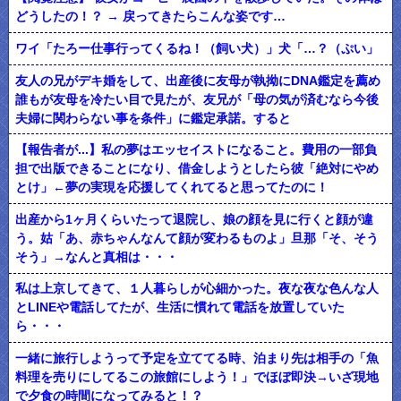
どうしたの！？ → 戻ってきたらこんな姿です…
ワイ「たろー仕事行ってくるね！（飼い犬）」犬「…？（ぷい」
友人の兄がデキ婚をして、出産後に友母が執拗にDNA鑑定を薦め
誰もが友母を冷たい目で見たが、友兄が「母の気が済むなら今後
夫婦に関わらない事を条件」に鑑定承諾。すると
【報告者が...】私の夢はエッセイストになること。費用の一部負
担で出版できることになり、借金しようとしたら彼「絶対にやめ
とけ」←夢の実現を応援してくれてると思ってたのに！
出産から1ヶ月くらいたって退院し、娘の顔を見に行くと顔が違
う。姑「あ、赤ちゃんなんて顔が変わるものよ」旦那「そ、そう
そう」→なんと真相は・・・
私は上京してきて、１人暮らしが心細かった。夜な夜な色んな人
とLINEや電話してたが、生活に慣れて電話を放置していた
ら・・・
一緒に旅行しようって予定を立ててる時、泊まり先は相手の「魚
料理を売りにしてるこの旅館にしよう！」でほぼ即決→いざ現地
で夕食の時間になってみると！？