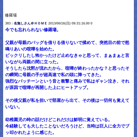
修羅場
383 :
名無しさん＠ＨＯＭＥ
2013/06/16(日) 09:31:16.00 0
今でも忘れられない修羅場。
父親が母親のバッグを借りる借りないで揉めて、突然目の前で怒
鳴りあいの喧嘩を始めた。
ビックリしたし怖かったけど止めなきゃと思って、まぁまぁと言
いながら両親の間に立った。
そうしたら沈黙が流れたから、喧嘩が終わったかな？と思ったそ
の瞬間に母親の手が超高速で私の頭に降ってきた。
強烈なバッチーンという音と衝撃と痛みで私はギャン泣き、それ
が原因で喧嘩が再開した上にヒートアップ。
その後父親が私を担いで部屋から出て、その後は一切何も覚えて
いない。
幼稚園児の時の話だけどこれだけは鮮明に覚えている。
今経験しても大したことないだろうけど、当時は巨人に全力でブ
ッ叩かれたように感じた。