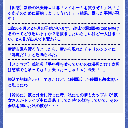
【困惑】新婚の私夫婦→旦那「マイホームを買うぞ！」私「じ
ゃあそのために節約しましょうね！」→結果、困った事態が発
生！
1歳10ヶ月と2ヶ月の子供がいます。趣味で週2回夜に家を空け
るのってどう思いますか？息抜きしたいらしいけど一人はきつ
い。2人目が出来ても変わら...
横断歩道を渡ろうとしたら、横から現れたチャリのジジイに
「邪魔だ！」と怒鳴られた。
【メシマズ】義祖母「手料理を喰っていいのは長男だけ！次男
は惣菜でも喰ってな！」夫（おっしゃ！ｗ）長男「...」
婚活で初顔合わせしてきたけど、1時間話した時間も勿体無い
と思ったわ
【冷めた】彼と外食に行った時、私たちの隣もカップルで"彼
女さんがドライブ中に居眠りしてた時"の話をしていて、その
会話を聞いた私の彼が・・・