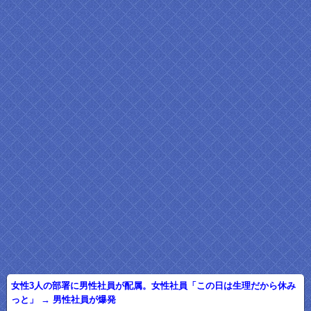
女性3人の部署に男性社員が配属。女性社員「この日は生理だから休み
っと」 → 男性社員が爆発