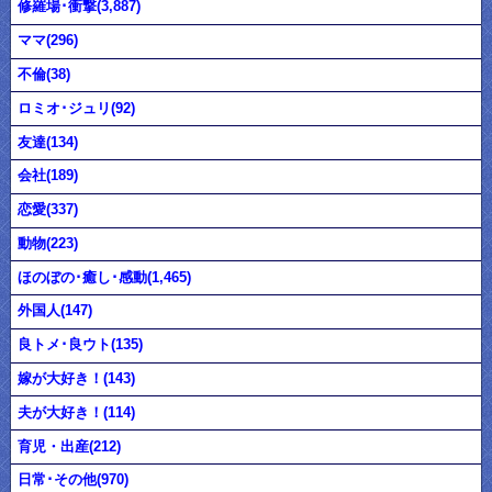
修羅場･衝撃(3,887)
ママ(296)
不倫(38)
ロミオ･ジュリ(92)
友達(134)
会社(189)
恋愛(337)
動物(223)
ほのぼの･癒し･感動(1,465)
外国人(147)
良トメ･良ウト(135)
嫁が大好き！(143)
夫が大好き！(114)
育児・出産(212)
日常･その他(970)