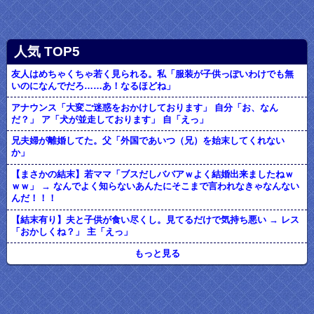
人気 TOP5
友人はめちゃくちゃ若く見られる。私「服装が子供っぽいわけでも無
いのになんでだろ……あ！なるほどね」
アナウンス「大変ご迷惑をおかけしております」 自分「お、なん
だ？」 ア「犬が並走しております」 自「えっ」
兄夫婦が離婚してた。父「外国であいつ（兄）を始末してくれない
か」
【まさかの結末】若ママ「ブスだしババアｗよく結婚出来ましたねｗ
ｗｗ」 → なんでよく知らないあんたにそこまで言われなきゃなんない
んだ！！！
【結末有り】夫と子供が食い尽くし。見てるだけで気持ち悪い → レス
「おかしくね？」 主「えっ」
もっと見る