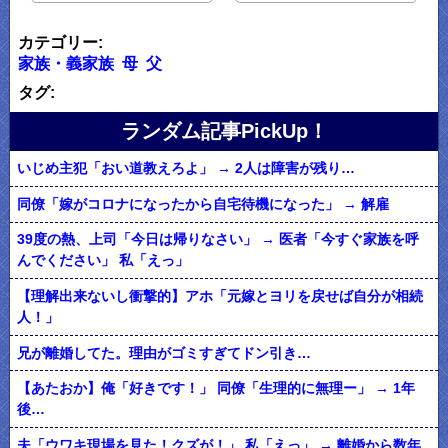
カテゴリー:
家族・義家族
母
父
タグ:
ランダム記事PickUp！
いじめ主犯「おい道教えろよ」 → 2人は障害が残り…
同僚「嫁がコロナになったから自宅待機になった」 → 解雇
39度の熱、上司「今日は帰りなさい」 → 医者「今すぐ家族を呼
んでください」 私「えっ」
【理解出来ないし衝撃的】アホ「元嫁とヨリを戻せば自分が相続
人！」
兄が離婚してた。理由がゴミすぎてドン引き…
【あたおか】俺「好きです！」 同僚「生理的に無理ー」 → 1年
後…
夫「ウワキ現場を見た！クズが！」 私「えっ」 → 離婚から数年