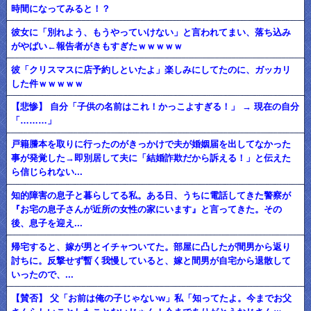
時間になってみると！？
彼女に「別れよう、もうやっていけない」と言われてまい、落ち込み
がやばい←報告者がきもすぎたｗｗｗｗｗ
彼「クリスマスに店予約しといたよ」楽しみにしてたのに、ガッカリ
した件ｗｗｗｗｗ
【悲惨】 自分「子供の名前はこれ！かっこよすぎる！」 → 現在の自分
「………」
戸籍謄本を取りに行ったのがきっかけで夫が婚姻届を出してなかった
事が発覚した→即別居して夫に「結婚詐欺だから訴える！」と伝えた
ら信じられない...
知的障害の息子と暮らしてる私。ある日、うちに電話してきた警察が
『お宅の息子さんが近所の女性の家にいます』と言ってきた。その
後、息子を迎え...
帰宅すると、嫁が男とイチャついてた。部屋に凸したが間男から返り
討ちに。反撃せず暫く我慢していると、嫁と間男が自宅から退散して
いったので、...
【賛否】 父「お前は俺の子じゃないw」私「知ってたよ。今までお父