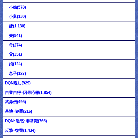
小姑(578)
小舅(130)
嫁(1,130)
夫(941)
母(274)
父(351)
娘(124)
息子(127)
DQN返し(929)
自業自得･因果応報(1,854)
武勇伝(495)
基地･犯罪(216)
DQN･迷惑･非常識(365)
反撃･復讐(1,434)