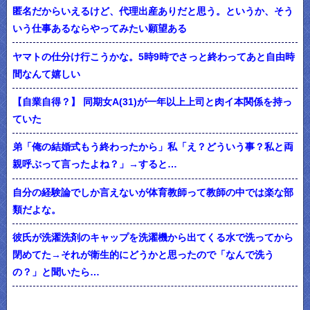
匿名だからいえるけど、代理出産ありだと思う。というか、そう
いう仕事あるならやってみたい願望ある
ヤマトの仕分け行こうかな。5時9時でさっと終わってあと自由時
間なんて嬉しい
【自業自得？】 同期女A(31)が一年以上上司と肉イ本関係を持っ
ていた
弟「俺の結婚式もう終わったから」私「え？どういう事？私と両
親呼ぶって言ったよね？」→すると…
自分の経験論でしか言えないが体育教師って教師の中では楽な部
類だよな。
彼氏が洗濯洗剤のキャップを洗濯機から出てくる水で洗ってから
閉めてた→それが衛生的にどうかと思ったので「なんで洗う
の？」と聞いたら…