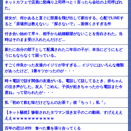
ネットカフェで店員に怒鳴り上司呼べと！言ったら会社の上司呼ばれ
た。
彼女が、何かあると直ぐに部屋を飛び出して家出する。心配でLINEす
ると「居場所は教えない」「探さないで」→面倒くさすぎる件
付き合い始めて早々、相手から結婚願望がないことを告白された。当
時はそのまま受け入れたんだけど…
新たに自分の部下として配属された二年目の子が、本当にどうにもど
うにもならなくて困っている。
すごく仲良かった友達のイジリが辛すぎる… イジリにはいろんな種類
があったけど、1番キツかったのが・・・
時々電話で話す関係の友達がいる。電話して話してるとき、赤ちゃん
の泣き声がした。友人「ごめん、子供が起きちゃったから電話また今
度ね」って切られたが・・・
私「初めて飲む味だけどなんのお茶？」彼「ちっ！」私「」
【ネット騒然】惨殺されたタワマン頂き女子のこの動画、すげえええ
ええｗｗｗｗｗｗｗｗｗｗｗ
百年の恋12-899 食べた量を張り合ってくる