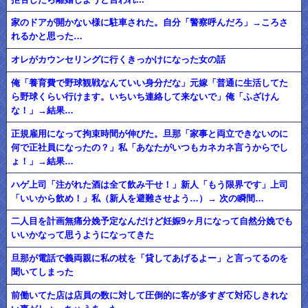
家のドアが開かない様に駐車された。自分「警察呼んだろ」→ころさ
れるかと思った…
オレがカウンセリングに行くきっかけになった女の話
俺「養育費で野球観戦なんていい身分だな」元嫁「普通に生活してた
ら野球くらい行けます。いちいち連絡して来ないで」俺「ふざけん
な！」→結果…
正規雇用になって拘束時間が伸びた。旦那「家事と両立できないのに
何で正社員になったの？」私「あなたがいつもカネカネ言うからでし
ょ！」→結果…
ハゲ上司「注がれた酒は全て飲み干せ！」新人「もう限界です」上司
「いいから飲め！」私（新人を避難させよう…）→ 次の瞬間…
二人目を計画無痛分娩予定なんだけど妊娠9ヶ月になって自然分娩でも
いいかなって思うようになってきた
旦那が電話で義両親に私の杖を「貸してあげるよー」と言ってるのを
聞いてしまった
前働いてた店は店員の数に対して圧倒的に客が多すぎて対応しきれな