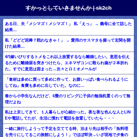
すかっとしていきませんか | sk2ch
ある日、夫「メシマズ！メシマズ！」 私「えっ」 → 義母に全て話した
結果…
私「どどど泥棒？戦わなきゃ！」 → 愛用のサスマタを握って玄関を開
けた結果…
4/5嫁いびりするトメをこれ以上放置するなら離婚したい。意思を伝え
るために離婚届を突きつけたら、エネマザコンに殴られ歯が２本折れ
た。すでに意思は固まった→次々とロミオメールが
「食材は多めに買って多めに作って、お腹いっぱい食べられるように
してね」食費も多めに出していた。なのに…
春から小学生なんだけど、6畳のリビングに子供の勉強机置くのって無
理だよね
私は上京してきて、１人暮らしが心細かった。夜な夜な色んな人とLIN
Eや電話してたが、生活に慣れて電話を放置していたら・・・
一緒に旅行しようって予定を立ててる時、泊まり先は相手の「魚料理
を売りにしてるこの旅館にしよう！」でほぼ即決→いざ現地で夕食の