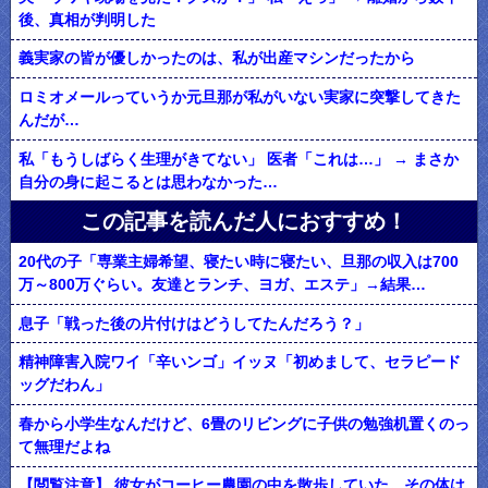
後、真相が判明した
義実家の皆が優しかったのは、私が出産マシンだったから
ロミオメールっていうか元旦那が私がいない実家に突撃してきた
んだが…
私「もうしばらく生理がきてない」 医者「これは…」 → まさか
自分の身に起こるとは思わなかった…
この記事を読んだ人におすすめ！
20代の子「専業主婦希望、寝たい時に寝たい、旦那の収入は700
万～800万ぐらい。友達とランチ、ヨガ、エステ」→結果…
息子「戦った後の片付けはどうしてたんだろう？」
精神障害入院ワイ「辛いンゴ」イッヌ「初めまして、セラピード
ッグだわん」
春から小学生なんだけど、6畳のリビングに子供の勉強机置くのっ
て無理だよね
【閲覧注意】 彼女がコーヒー農園の中を散歩していた。その体は