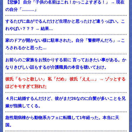
【悲惨】 自分「子供の名前はこれ！かっこよすぎる！」 → 現在
の自分「………」
するたびに血がでるんだけど生理かと思ったけど違うっぽい。こ
れやばい？？？ → 結果…
家のドアが開かない様に駐車された。自分「警察呼んだろ」→こ
ろされるかと思った…
お前らのご家族をお預かりする前に 言っておきたい事がある。か
なりきびしい話もするが介護職員の本音を聴いておけ。
彼氏「もっと欲しい」 私「だめ」 彼氏「ええ…」 → ゾッとする
ほどキモすぎて別れた
４月に結婚するんだけど、彼がまだ26なのに白髪が多いことを兄
嫁が指摘してくる。
急性期病棟から動物系カフェに転職して1年経った。本当に天
国。