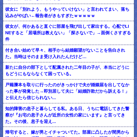
彼女に「別れよう、もうやっていけない」と言われてまい、落ち
込みがやばい←報告者がきもすぎたｗｗｗｗｗ
彼女が、何かあると直ぐに部屋を飛び出して家出する。心配でLI
NEすると「居場所は教えない」「探さないで」→面倒くさすぎる
件
付き合い始めて早々、相手から結婚願望がないことを告白され
た。当時はそのまま受け入れたんだけど…
新たに自分の部下として配属された二年目の子が、本当にどうに
もどうにもならなくて困っている。
戸籍謄本を取りに行ったのがきっかけで夫が婚姻届を出してなか
った事が発覚した→即別居して夫に「結婚詐欺だから訴える！」
と伝えたら信じられない...
知的障害の息子と暮らしてる私。ある日、うちに電話してきた警
察が『お宅の息子さんが近所の女性の家にいます』と言ってき
た。その後、息子を迎え...
帰宅すると、嫁が男とイチャついてた。部屋に凸したが間男から