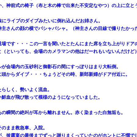
か、神前式の椅子（布と木の棒で出来た不安定なやつ）の上に立と
親族にライブのダイブみたいに倒れ込んだお姉さん。
神主さんの顔の横でパシャパシャ。（神主さんの目線で撮りたかっ
退場です・・・この一言を聞いたとたんにまた席を立ち上がりドア
と（といっても、会場のカメラマンの他はだーれもいないんだけど
ルが会場内の玉砂利と御影石の間にすっぽりはまり大転倒。
に頭からダイブ・・・ちょうどその時、新郎新婦がドア付近に。
たらしく、勢いよく流血。
い鮮血が飛び散って模様のようになっていました。
あの瞬間の絶叫が耳から離れません。赤く染まった白無垢も。
そのまま救急車、入院。
が、披露宴の最後までずっと謝りまくっていたのがホントに不憫で