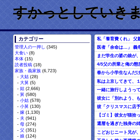
すかっとしていきません
私「養育費くれ」 父
カテゴリー
管理人の一押し
(345)
医者「余命は…」 義
大食い
(8)
本体
(15)
読者投稿
(18)
家族・義家族
(6,723)
大姑
(28)
大舅
(5)
姑
(2,666)
舅
(580)
小姑
(578)
小舅
(130)
嫁
(1,130)
夫
(941)
母
(274)
父
(351)
こどおじニート兄が
娘
(124)