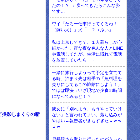
たの！？ → 戻ってきたらこんな姿
です…
ワイ「たろー仕事行ってくるね！
（飼い犬）」犬「…？（ぷい」
私は上京してきて、１人暮らしが心
細かった。夜な夜な色んな人とLINE
や電話してたが、生活に慣れて電話
を放置していたら・・・
一緒に旅行しようって予定を立てて
る時、泊まり先は相手の「魚料理を
売りにしてるこの旅館にしよう！」
でほぼ即決→いざ現地で夕食の時間
になってみると！？
彼女に「別れよう、もうやっていけ
て撮影しまくりの新
ない」と言われてまい、落ち込みが
やばい←報告者がきもすぎたｗｗｗ
ｗｗ
戸籍謄本を取りに行ったのがきっか