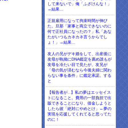
して来ないで」俺「ふざけんな！」
→結果…
正規雇用になって拘束時間が伸び
た。旦那「家事と両立できないのに
何で正社員になったの？」私「あな
たがいつもカネカネ言うからでし
ょ！」→結果…
友人の兄がデキ婚をして、出産後に
友母が執拗にDNA鑑定を薦め誰もが
友母を冷たい目で見たが、友兄が
「母の気が済むなら今後夫婦に関わ
らない事を条件」に鑑定承諾。する
と
【報告者が...】私の夢はエッセイス
トになること。費用の一部負担で出
版できることになり、借金しようと
したら彼「絶対にやめとけ」←夢の
実現を応援してくれてると思ってた
のに！