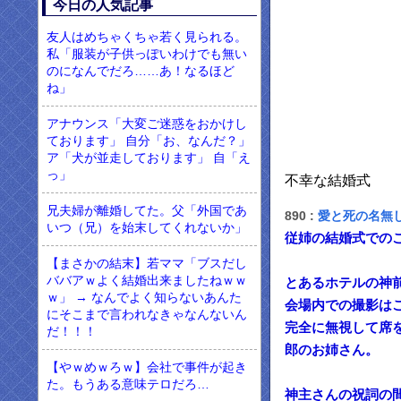
今日の人気記事
友人はめちゃくちゃ若く見られる。
私「服装が子供っぽいわけでも無い
のになんでだろ……あ！なるほど
ね」
アナウンス「大変ご迷惑をおかけし
ております」 自分「お、なんだ？」
ア「犬が並走しております」 自「え
っ」
不幸な結婚式
兄夫婦が離婚してた。父「外国であ
890 :
愛と死の名無
いつ（兄）を始末してくれないか」
従姉の結婚式での
【まさかの結末】若ママ「ブスだし
ババアｗよく結婚出来ましたねｗｗ
とあるホテルの神
ｗ」 → なんでよく知らないあんた
会場内での撮影は
にそこまで言われなきゃなんないん
完全に無視して席
だ！！！
郎のお姉さん。
【やｗめｗろｗ】会社で事件が起き
た。もうある意味テロだろ…
神主さんの祝詞の