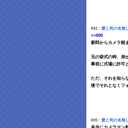
892 :
愛と死の名無
>>890
新郎からカメラ頼
兄の挙式の時、弟
事前に式場に許可
ただ、それを知ら
後でそれとなくフ
895 :
愛と死の名無
本当にカメラマン