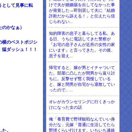
けで夫が婚姻届を出してなかった事
うとして見事に転
が発覚した→即別居して夫に「結婚
詐欺だから訴える！」と伝えたら信
じられない...
たのかなぁ）
知的障害の息子と暮らしてる私。あ
る日、うちに電話してきた警察が
の横のベストポジシ
『お宅の息子さんが近所の女性の家
）猛ダッシュ！！！
にいます』と言ってきた。その後、
息子を迎え...
帰宅すると、嫁が男とイチャついて
た。部屋に凸したが間男から返り討
ちに。反撃せず暫く我慢している
と、嫁と間男が自宅から退散してい
ったので、...
オレがカウンセリングに行くきっか
けになった女の話
俺「養育費で野球観戦なんていい身
分だな」元嫁「普通に生活してたら
野球くらい行けます。いちいち連絡
した。