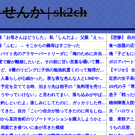
か | sk2ch
親「お母さんはどうした」 私「しんだよ」 父親「えっ」
母「ふむ」 → そこからの義母はすごかった
まだ学生の婆の娘が、バイト先のアラサーパートリーダに「俺のために弁当作ってこい」って言われたらしいの。断ろうとしたら「そんな事言うならシフトに入れてあげないよｗ」って…
4/5父の所業と俺の態度で嫁が離婚したいと。その前に甘い言葉を囁いて襲ったら逃げられた。子供が出来たらきっと嫁も反省して父に謝罪すると思ったのに。嫁のワガママで離婚だなんて…
春から小学生なんだけど、6畳のリビングに子供の勉強机置くのって無理だよね
私は上京してきて、１人暮らしが心細かった。夜な夜な色んな人とLINEや電話してたが、生活に慣れて電話を放置していたら・・・
近所の女子高
一緒に旅行しようって予定を立ててる時、泊まり先は相手の「魚料理を売りにしてるこの旅館にしよう！」でほぼ即決→いざ現地で夕食の時間になってみると！？
彼女に「別れよう、もうやっていけない」と言われてまい、落ち込みがやばい←報告者がきもすぎたｗｗｗｗｗ
息子「戦った
彼「クリスマスに店予約しといたよ」楽しみにしてたのに、ガッカリした件ｗｗｗｗｗ
精神障害入院
【ゴミ】彼女が猫拾ってきた。自分「こいつ自分が拾ってきたのに何もしねーな」 → 拾ってきたんじゃなかった…
還暦を過ぎた独身の姉から某田舎町のリゾートマンションを購入しようかと思うと相談された
、両親亡き後ついに金が尽きた模様