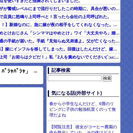
点を使いすぎだと指摘されてしまいました。
インフルエンザが警戒レベルにまで流行りだしたこの時期に、具合が悪いのに頑なに病院に行こうとしない同居の義姉。
で店員に怒鳴り上司呼べと！言ったら会社の上司呼ばれた。
2/2【ダメ男！！】新婚なのに、急に嫁が夜の相手をしてくれなくなった。その代わり口ではしてくれるんだけど…仕事もちょくちょく休んでるみたいだし。これって真っ黒？？→結果…
シンママはやめとけおじさん「シンママはやめとけ」ワイ「大丈夫やろ」婚姻届け提出⇒結果！！
父の他界後１通の手紙が届いた。手紙『見知らぬ兄弟達よ。父が亡くなったそうだが我々は二千万ほどだけ貰えたら後は遺産は一切いらない。だからくれ』 → なんと…
4/4【言い訳男】嫁にインフルを移してしまった。回復はしたんだけど、嫁「こっちは病み上がりでフラフラしてるのにあんたはTV見て。手伝う気はないわけ？」→そりゃない事もないけど
社内フリン。上司「お前らはクビだ！」私「2人を責めないでください(´;ω;｀)私さえいなければいいんです」 みんな「！？」 → 狙い通りだった・・・
む味だけどなんのお茶？」彼「ちっ！」私「」
記事検索
ｬﾊﾟｼｬ」 →
【ネット騒然】惨殺されたタワマン頂き女子のこの動画、すげえええええｗｗｗｗｗｗｗｗｗｗｗ
899 食べた量を張り合ってくる
男「ソーセージを切って料理する彼女に冷めた。それじゃあ旨みが全部流れるじゃん・・・」
気になる話(外部サイト)
現役のヤクサ"が5chに降臨 → 衝撃の暴露を開始・・・！！！
春から小学生なんだけど、6畳のリ
ビングに子供の勉強机置くのって無
理だよね
【閲覧注意】 彼女がコーヒー農園の
中を散歩していた。その体はどうし