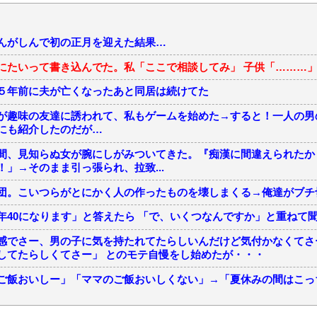
んがしんで初の正月を迎えた結果…
にたいって書き込んでた。私「ここで相談してみ」 子供「………」 
５年前に夫が亡くなったあと同居は続けてた
が趣味の友達に誘われて、私もゲームを始めた→すると！一人の男
にも紹介したのだが…
間、見知らぬ女が腕にしがみついてきた。『痴漢に間違えられたか
」→そのまま引っ張られ、拉致...
団。こいつらがとにかく人の作ったものを壊しまくる→俺達がブチ
年40になります」と答えたら 「で、いくつなんですか」と重ねて
感でさー、男の子に気を持たれてたらしいんだけど気付かなくてさ
してたらしくてさー」 とのモテ自慢をし始めたが・・・
ご飯おいしー」「ママのご飯おいしくない」→「夏休みの間はこっ