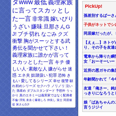
タwww
最低
義理家族
PickUp!
に言ってスカッとし
孫差別するばーさ
た一言
非常識
嫁いびり
子供がネットでシ
うざい
嫌味
旦那さんG
J!
ブチ切れ
なごみ
クズ
同居嫁だったが、
衝撃
胸がスーッとする武
【えぇ…】ネトゲ
勇伝を聞かせて下さい！
り、その子を友達
義理家族に誰かが言って
電車から降りた瞬
スカッとした一言
キチ
優
女「おーそーいー！
しい人･素敵な人
嫌がらせ
迷
近所の悪ガキの集
惑
エネ夫
奴隷扱い
犯罪
恐怖
き
年齢聞かれて「今
もい
愛してるシリーズ
幸せ
復讐
馴
れ初めシリーズ
セクハラ
ノリノリ
泣い
友達「俺さー、鈍
た
孫産め
ダブルスタンダード
予想外
うっ
っきりになろうと
かり
真のエネミーは義実家ではなく配偶者
不倫･浮気
末永く爆発しろ
仲良し
策士
同居催
娘「ばあちゃんの
促
舅さんGJ!
言うジジイ