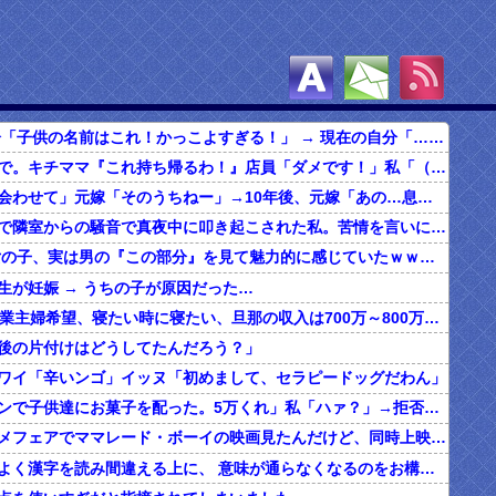
【悲惨】 自分「子供の名前はこれ！かっこよすぎる！」 → 現在の自分「………」
食べ放題の店で。キチママ『これ持ち帰るわ！』店員「ダメです！」私「（セコママだ！）」キチ『食べ放題だし持ち帰っても一緒よ！』 → すると突然...
俺「子どもに会わせて」元嫁「そのうちねー」→10年後、元嫁「あの…息子が…」
ボロアパートで隣室からの騒音で真夜中に叩き起こされた私。苦情を言いに行くと、DQNがビクビク震えながら一言ｗｗｗ
【マジか】 女の子、実は男の『この部分』を見て魅力的に感じていたｗｗｗｗｗｗｗｗ
生が妊娠 → うちの子が原因だった…
20代の子「専業主婦希望、寝たい時に寝たい、旦那の収入は700万～800万ぐらい。友達とランチ、ヨガ、エステ」→結果…
後の片付けはどうしてたんだろう？」
ワイ「辛いンゴ」イッヌ「初めまして、セラピードッグだわん」
夫「ハロウィンで子供達にお菓子を配った。5万くれ」私「ハァ？」→拒否したら離婚しようと言われ...
昔、東映アニメフェアでママレード・ボーイの映画見たんだけど、同時上映がスラムダンクとドラゴンボールだったんだよな。
うちの旦那、よく漢字を読み間違える上に、 意味が通らなくなるのをお構いなしにそのまま無理やり読もうとする。