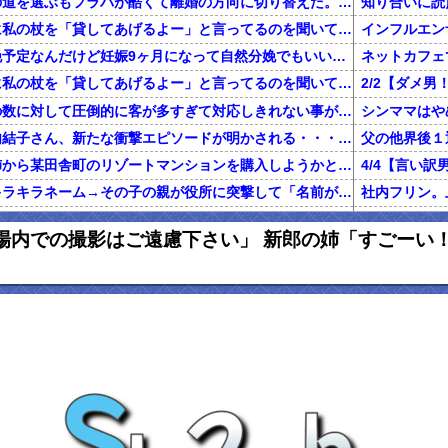
不倫した嫁と再構築の道を選ぶもフラバが酷くて離婚の方向に切り替えた。しかし親まで召喚して抵抗する嫁を見てるうちに「俺もすればいいじゃん」という結...
知り合いに読
旦那が電話で義両親に私の杖を「貸してあげるよー」と言ってるのを聞いてしまった
二人目を計画無痛分娩予定なんだけど妊娠9ヶ月になって自然分娩でもいいかなって思うようになってきた
ネットカフェ
旦那が電話で義両親に私の杖を「貸してあげるよー」と言ってるのを聞いてしまった
前働いてた店は店員の数に対して圧倒的に客が多すぎて対応しきれない事がしょっちゅうあった
【鬼砲】自殺した竹内結子さん、新たな衝撃エピソードが明かされる・・・これは・・・
還暦を過ぎた独身の姉から某田舎町のリゾートマンションを購入しようかと思うと相談された
町内広報に読めないキラキラネーム→その子の親が役所に突撃して「名前が違う!!!」
グに行くきっかけになった女の話
私「初めて飲
内での撮影はご遠慮下さい」 新郎の姉「すごーい！ﾊﾟｼ
俺「養育費で野球観戦なんていい身分だな」元嫁「普通に生活してたら野球くらい行けます。いちいち連絡して来ないで」俺「ふざけんな！」→結果…
正規雇用になって拘束時間が伸びた。旦那「家事と両立できないのに何で正社員になったの？」私「あなたがいつもカネカネ言うからでしょ！」→結果…
百年の恋12-
ハゲ上司「注がれた酒は全て飲み干せ！」新人「もう限界です」上司「いいから飲め！」私（新人を避難させよう…）→ 次の瞬間…
友人はめちゃくちゃ若く見られる。私「服装が子供っぽいわけでも無いのになんでだろ……あ！なるほどね」
【マジかよ】
友人の兄がデキ婚をして、出産後に友母が執拗にDNA鑑定を薦め誰もが友母を冷たい目で見たが、友兄が「母の気が済むなら今後夫婦に関わらない事を条件」に鑑定承諾。すると
【報告者が...】私の夢はエッセイストになること。費用の一部負担で出版できることになり、借金しようとしたら彼「絶対にやめとけ」←夢の実現を応援してくれてると思ってたのに！
出産から1ヶ月くらいたって退院し、娘の顔を見に行くと顔が違う。姑「あ、赤ちゃんなんて顔が変わるものよ」旦那「そ、そうそう」→なんと真相は・・・
妻が置手紙を残し失踪、農業経営に必要な数千万円を持ち逃げし、妻の両親に事情を説明。失踪から1週間後に妻の両親と話し合い中妻帰宅。妻の車がｱｳﾃﾞｨになり肌ﾂﾔﾂﾔ。すると