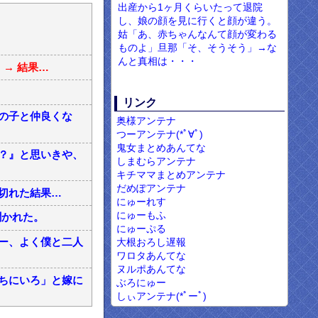
出産から1ヶ月くらいたって退院
し、娘の顔を見に行くと顔が違う。
姑「あ、赤ちゃんなんて顔が変わる
ものよ」旦那「そ、そうそう」→な
んと真相は・・・
→ 結果…
リンク
の子と仲良くな
奥様アンテナ
つーアンテナ(*ﾟ∀ﾟ)
鬼女まとめあんてな
？』と思いきや、
しまむらアンテナ
キチママまとめアンテナ
だめぽアンテナ
切れた結果…
にゅーれす
にゅーもふ
聞かれた。
にゅーぷる
大根おろし遅報
ー、よく僕と二人
ワロタあんてな
ヌルポあんてな
ちにいろ」と嫁に
ぶろにゅー
しぃアンテナ(*ﾟーﾟ)