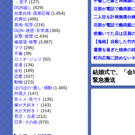
息子
(127)
DQN返し
(929)
自業自得･因果応報
(1,854)
武勇伝
(495)
基地･犯罪
(216)
DQN･迷惑･非常識
(365)
反撃･復讐
(1,434)
修羅場･衝撃
(3,887)
ママ
(296)
不倫
(38)
ロミオ･ジュリ
(92)
友達
(134)
オレがカウンセリン
会社
(189)
結婚式で、「会場
恋愛
(337)
緊急搬送
動物
(223)
ほのぼの･癒し･感動
(1,465)
外国人
(147)
良トメ･良ウト
(135)
嫁が大好き！
(143)
夫が大好き！
(114)
育児・出産
(212)
日常･その他
(970)