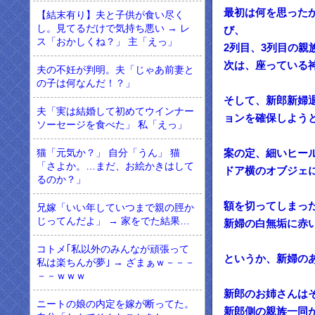
最初は何を思った
【結末有り】夫と子供が食い尽く
し。見てるだけで気持ち悪い → レ
び、
ス「おかしくね？」 主「えっ」
2列目、3列目の
次は、座っている
夫の不妊が判明。夫「じゃあ前妻と
の子は何なんだ！？」
そして、新郎新婦
夫「実は結婚して初めてウインナー
ョンを確保しよう
ソーセージを食べた」 私「えっ」
猫「元気か？」 自分「うん」 猫
案の定、細いヒー
「さよか。…まだ、お絵かきはして
ドア横のオブジェ
るのか？」
額を切ってしまっ
兄嫁「いい年していつまで親の脛か
じってんだよ」 → 家をでた結果…
新婦の白無垢に赤
コトメ｢私以外のみんなが頑張って
というか、新婦の
私は楽ちんが夢｣ → ざまぁｗ－－－
－－ｗｗｗ
新郎のお姉さんは
ニートの娘の内定を嫁が断ってた。
新郎側の親族一同