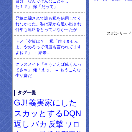
自分「なんでそんなことをし
た！？」 嫁「だって」
兄嫁に騙されて誰も私を信用してく
れなかった。私は家から追い出され
何年も連絡をとっていなかったが…
スポンサード
トメ「夕飯は？」 私「作りません
よ。やめろって何度も言われてます
よね？」 → 結果…
クラスメイト「そういえば俺くんっ
てさｗ」 俺「えっ」 → もうこんな
生活嫌だ
タグ一覧
GJ!
義実家にした
スカッとするDQN
返し
バカ
反撃
ワロ