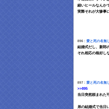
細いヒールなんか
実際それが大惨事
896 :
愛と死の名無
結婚式だし、新郎
それ相応の格好し
897 :
愛と死の名無
>>895
当日突然頼まれた
弟の結婚式で当日