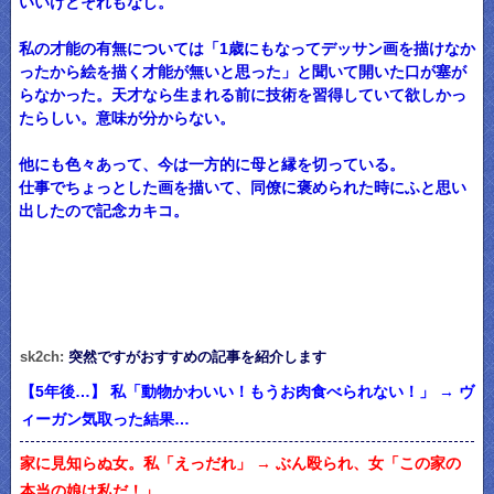
いいけどそれもなし。
私の才能の有無については「1歳にもなってデッサン画を描けなか
ったから絵を描く才能が無いと思った」と聞いて開いた口が塞が
らなかった。天才なら生まれる前に技術を習得していて欲しかっ
たらしい。意味が分からない。
他にも色々あって、今は一方的に母と縁を切っている。
仕事でちょっとした画を描いて、同僚に褒められた時にふと思い
出したので記念カキコ。
sk2ch:
突然ですがおすすめの記事を紹介します
【5年後…】 私「動物かわいい！もうお肉食べられない！」 → ヴ
ィーガン気取った結果…
家に見知らぬ女。私「えっだれ」 → ぶん殴られ、女「この家の
本当の娘は私だ！」