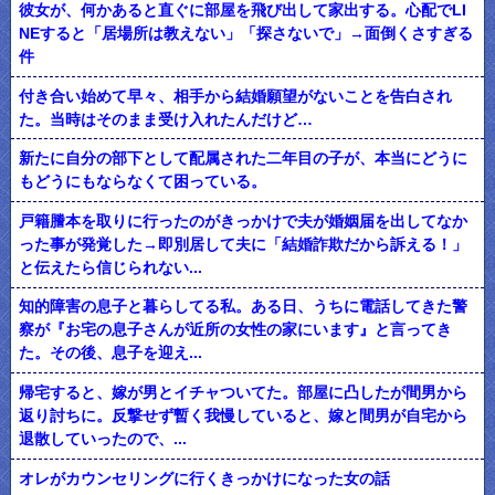
彼女が、何かあると直ぐに部屋を飛び出して家出する。心配でLI
NEすると「居場所は教えない」「探さないで」→面倒くさすぎる
件
付き合い始めて早々、相手から結婚願望がないことを告白され
た。当時はそのまま受け入れたんだけど…
新たに自分の部下として配属された二年目の子が、本当にどうに
もどうにもならなくて困っている。
戸籍謄本を取りに行ったのがきっかけで夫が婚姻届を出してなか
った事が発覚した→即別居して夫に「結婚詐欺だから訴える！」
と伝えたら信じられない...
知的障害の息子と暮らしてる私。ある日、うちに電話してきた警
察が『お宅の息子さんが近所の女性の家にいます』と言ってき
た。その後、息子を迎え...
帰宅すると、嫁が男とイチャついてた。部屋に凸したが間男から
返り討ちに。反撃せず暫く我慢していると、嫁と間男が自宅から
退散していったので、...
オレがカウンセリングに行くきっかけになった女の話