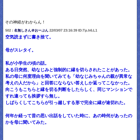
その神経がわからん！
502 :
名無しさん＠おーぷん
22/03/07 23:16:39 ID:Tp.h6.L1
空気読まずに書き捨て。
母がスレタイ。
私が小学生の頃の話。
ある日突然、幼なじみと強制的に縁を切らされたことがあった。
私の母に何度理由を聞いてみても「幼なじみちゃんの親が異常な
考えの人だから」と回答にならない答えしか返ってこなかった。
向こうもこちらと縁を切る判断をしたらしく、同じマンションで
すれ違っても挨拶すら無し。
しばらくしてこちらが引っ越しする形で完全に縁が途切れた。
何年か経って昔の思い出話をしていた時に、あの時何があったの
かを母に聞いてみた。