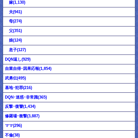
嫁(1,130)
夫(941)
母(274)
父(351)
娘(124)
息子(127)
DQN返し(929)
自業自得･因果応報(1,854)
武勇伝(495)
基地･犯罪(216)
DQN･迷惑･非常識(365)
反撃･復讐(1,434)
修羅場･衝撃(3,887)
ママ(296)
不倫(38)