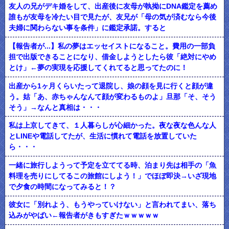
友人の兄がデキ婚をして、出産後に友母が執拗にDNA鑑定を薦め
誰もが友母を冷たい目で見たが、友兄が「母の気が済むなら今後
夫婦に関わらない事を条件」に鑑定承諾。すると
【報告者が...】私の夢はエッセイストになること。費用の一部負
担で出版できることになり、借金しようとしたら彼「絶対にやめ
とけ」←夢の実現を応援してくれてると思ってたのに！
出産から1ヶ月くらいたって退院し、娘の顔を見に行くと顔が違
う。姑「あ、赤ちゃんなんて顔が変わるものよ」旦那「そ、そう
そう」→なんと真相は・・・
私は上京してきて、１人暮らしが心細かった。夜な夜な色んな人
とLINEや電話してたが、生活に慣れて電話を放置していた
ら・・・
一緒に旅行しようって予定を立ててる時、泊まり先は相手の「魚
料理を売りにしてるこの旅館にしよう！」でほぼ即決→いざ現地
で夕食の時間になってみると！？
彼女に「別れよう、もうやっていけない」と言われてまい、落ち
込みがやばい←報告者がきもすぎたｗｗｗｗｗ