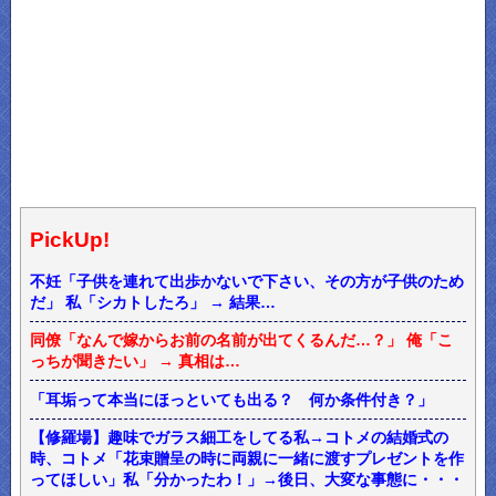
PickUp!
不妊「子供を連れて出歩かないで下さい、その方が子供のため
だ」 私「シカトしたろ」 → 結果…
同僚「なんで嫁からお前の名前が出てくるんだ…？」 俺「こ
っちが聞きたい」 → 真相は…
「耳垢って本当にほっといても出る？ 何か条件付き？」
【修羅場】趣味でガラス細工をしてる私→コトメの結婚式の
時、コトメ「花束贈呈の時に両親に一緒に渡すプレゼントを作
ってほしい」私「分かったわ！」→後日、大変な事態に・・・