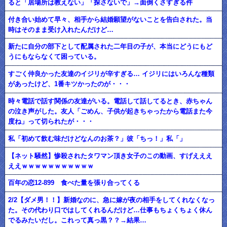
ると「居場所は教えない」「探さないで」→面倒くさすぎる件
付き合い始めて早々、相手から結婚願望がないことを告白された。当
時はそのまま受け入れたんだけど…
新たに自分の部下として配属された二年目の子が、本当にどうにもど
うにもならなくて困っている。
すごく仲良かった友達のイジリが辛すぎる… イジリにはいろんな種類
があったけど、1番キツかったのが・・・
時々電話で話す関係の友達がいる。電話して話してるとき、赤ちゃん
の泣き声がした。友人「ごめん、子供が起きちゃったから電話また今
度ね」って切られたが・・・
私「初めて飲む味だけどなんのお茶？」彼「ちっ！」私「」
【ネット騒然】惨殺されたタワマン頂き女子のこの動画、すげえええ
ええｗｗｗｗｗｗｗｗｗｗｗ
百年の恋12-899 食べた量を張り合ってくる
2/2【ダメ男！！】新婚なのに、急に嫁が夜の相手をしてくれなくなっ
た。その代わり口ではしてくれるんだけど…仕事もちょくちょく休ん
でるみたいだし。これって真っ黒？？→結果…