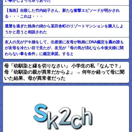
い事がしょっちゅうあった
【鬼砲】自殺した竹内結子さん、新たな衝撃エピソードが明かされ
る・・・これは・・・
還暦を過ぎた独身の姉から某田舎町のリゾートマンションを購入しよ
うかと思うと相談された
友人の兄がデキ婚をして、出産後に友母が執拗にDNA鑑定を薦め誰も
が友母を冷たい目で見たが、友兄が「母の気が済むなら今後夫婦に関
わらない事を条件」に鑑定承諾。すると
母「幼馴染と縁を切りなさい」 小学生の私「なんで？」
母「幼馴染の親が異常だからよ」 → 何年か経って母に聞
いた結果、母が異常者だった