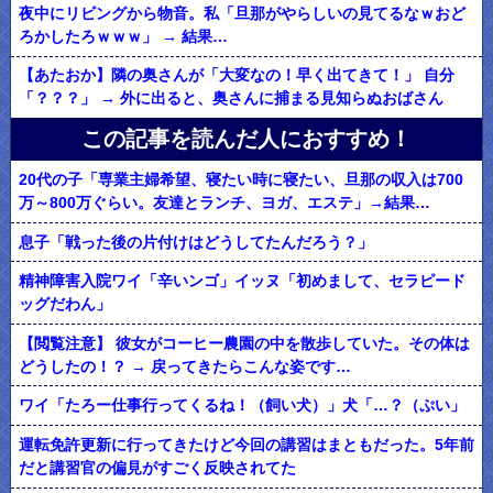
夜中にリビングから物音。私「旦那がやらしいの見てるなｗおど
ろかしたろｗｗｗ」 → 結果…
【あたおか】隣の奥さんが「大変なの！早く出てきて！」 自分
「？？？」 → 外に出ると、奥さんに捕まる見知らぬおばさん
この記事を読んだ人におすすめ！
20代の子「専業主婦希望、寝たい時に寝たい、旦那の収入は700
万～800万ぐらい。友達とランチ、ヨガ、エステ」→結果…
息子「戦った後の片付けはどうしてたんだろう？」
精神障害入院ワイ「辛いンゴ」イッヌ「初めまして、セラピード
ッグだわん」
【閲覧注意】 彼女がコーヒー農園の中を散歩していた。その体は
どうしたの！？ → 戻ってきたらこんな姿です…
ワイ「たろー仕事行ってくるね！（飼い犬）」犬「…？（ぷい」
運転免許更新に行ってきたけど今回の講習はまともだった。5年前
だと講習官の偏見がすごく反映されてた