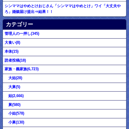
シンママはやめとけおじさん「シンママはやめとけ」ワイ「大丈夫や
ろ」婚姻届け提出⇒結果！！
カテゴリー
管理人の一押し(345)
大食い(8)
本体(15)
読者投稿(18)
家族・義家族(6,723)
大姑(28)
大舅(5)
姑(2,666)
舅(580)
小姑(578)
小舅(130)