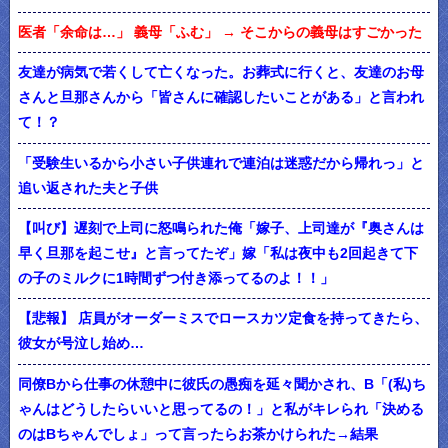
医者「余命は…」 義母「ふむ」 → そこからの義母はすごかった
友達が病気で若くして亡くなった。お葬式に行くと、友達のお母
さんと旦那さんから「皆さんに確認したいことがある」と言われ
て！？
「受験生いるから小さい子供連れで連泊は迷惑だから帰れっ」と
追い返された夫と子供
【叫び】遅刻で上司に怒鳴られた俺「嫁子、上司達が『奥さんは
早く旦那を起こせ』と言ってたぞ」嫁「私は夜中も2回起きて下
の子のミルクに1時間ずつ付き添ってるのよ！！」
【悲報】 店員がオーダーミスでロースカツ定食を持ってきたら、
彼女が号泣し始め…
同僚Bから仕事の休憩中に彼氏の愚痴を延々聞かされ、B「(私)ち
ゃんはどうしたらいいと思ってるの！」と私がキレられ「決める
のはBちゃんでしょ」って言ったらお茶かけられた→結果