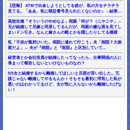
【悲報】 ATMで出金しようとしてる彼が、私の方をチラチラ
見てる。「ああ、私に暗証番号見られたくないのか」→結果…
高校生俺「そういうのやめなよ」両親「何が？（ニヤニヤ」→
兄が結婚して兄嫁と同居してるんだが、両親の嫌な面を見てし
まいドン引き。なんと嫁さんの靴とかを隠したりしてる模様
私「子供が風邪ひいた。病院に連れて行こう」夫「病院？大袈
裟だよ」→ 夫が『病院』と『医院』と区別していて...
経営者とか会社役員が結婚したってなったら、仕事関係の人に
畏まって報告しないといけないものなの？
5/5女と結婚するから離婚してほしいと旦那が言い出した。冗
談じゃない離婚してやるもんか！そもそも最初に浮気した私が
悪いのはわかってるけど、女が気に入らないから離婚したげな
い！