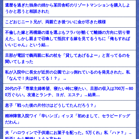
還暦を過ぎた独身の姉から某田舎町のリゾートマンションを購入しよ
うかと思うと相談された
こどおじニート兄が、両親亡き後ついに金が尽きた模様
不倫した嫁と再構築の道を選ぶもフラバが酷くて離婚の方向に切り替
えた。しかし親まで召喚して抵抗する嫁を見てるうちに「俺もすれば
いいじゃん」という結...
旦那が電話で義両親に私の杖を「貸してあげるよー」と言ってるのを
聞いてしまった
私が入院中に長女が近所の公園でぶっ倒れているのを発見された。私
「なんで！夫は何してる！？」 →
20代の子「専業主婦希望、寝たい時に寝たい、旦那の収入は700万～80
0万ぐらい。友達とランチ、ヨガ、エステ」→結果…
息子「戦った後の片付けはどうしてたんだろう？」
精神障害入院ワイ「辛いンゴ」イッヌ「初めまして、セラピードッグ
だわん」
夫「ハロウィンで子供達にお菓子を配った。5万くれ」私「ハァ？」→
拒否したら離婚しようと言われ...