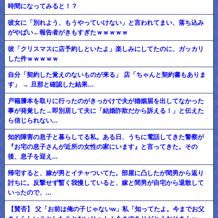
時間になってみると！？
彼女に「別れよう、もうやっていけない」と言われてまい、落ち込み
がやばい←報告者がきもすぎたｗｗｗｗｗ
彼「クリスマスに店予約しといたよ」楽しみにしてたのに、ガッカリ
した件ｗｗｗｗｗ
自分「契約した覚えのないものが来る」 店「ちゃんと契約書もありま
す」 → 旦那と確認した結果…
戸籍謄本を取りに行ったのがきっかけで夫が婚姻届を出してなかった
事が発覚した→即別居して夫に「結婚詐欺だから訴える！」と伝えた
ら信じられない...
知的障害の息子と暮らしてる私。ある日、うちに電話してきた警察が
『お宅の息子さんが近所の女性の家にいます』と言ってきた。その
後、息子を迎え...
帰宅すると、嫁が男とイチャついてた。部屋に凸したが間男から返り
討ちに。反撃せず暫く我慢していると、嫁と間男が自宅から退散して
いったので、...
【賛否】 父「お前は俺の子じゃないw」私「知ってたよ。今までお父