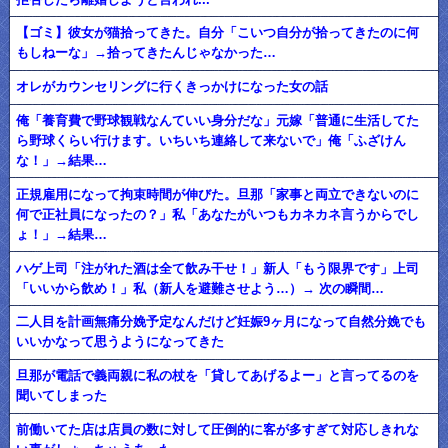
【ゴミ】彼女が猫拾ってきた。自分「こいつ自分が拾ってきたのに何
もしねーな」→拾ってきたんじゃなかった…
オレがカウンセリングに行くきっかけになった女の話
俺「養育費で野球観戦なんていい身分だな」元嫁「普通に生活してた
ら野球くらい行けます。いちいち連絡して来ないで」俺「ふざけん
な！」→結果…
正規雇用になって拘束時間が伸びた。旦那「家事と両立できないのに
何で正社員になったの？」私「あなたがいつもカネカネ言うからでし
ょ！」→結果…
ハゲ上司「注がれた酒は全て飲み干せ！」新人「もう限界です」上司
「いいから飲め！」私（新人を避難させよう…）→ 次の瞬間…
二人目を計画無痛分娩予定なんだけど妊娠9ヶ月になって自然分娩でも
いいかなって思うようになってきた
旦那が電話で義両親に私の杖を「貸してあげるよー」と言ってるのを
聞いてしまった
前働いてた店は店員の数に対して圧倒的に客が多すぎて対応しきれな