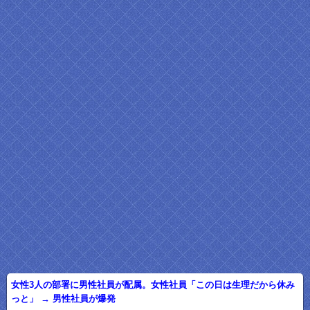
女性3人の部署に男性社員が配属。女性社員「この日は生理だから休み
っと」 → 男性社員が爆発