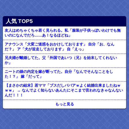
人気 TOP5
友人はめちゃくちゃ若く見られる。私「服装が子供っぽいわけでも無
いのになんでだろ……あ！なるほどね」
アナウンス「大変ご迷惑をおかけしております」 自分「お、なん
だ？」 ア「犬が並走しております」 自「えっ」
兄夫婦が離婚してた。父「外国であいつ（兄）を始末してくれない
か」
ニートの娘の内定を嫁が断ってた。自分「なんでそんなことをし
た！？」 嫁「だって」
【まさかの結末】若ママ「ブスだしババアｗよく結婚出来ましたねｗ
ｗｗ」 → なんでよく知らないあんたにそこまで言われなきゃなんない
んだ！！！
もっと見る