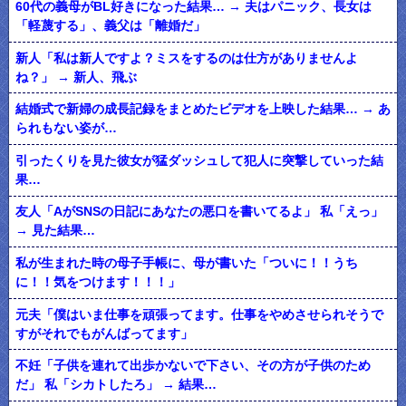
60代の義母がBL好きになった結果… → 夫はパニック、長女は
「軽蔑する」、義父は「離婚だ」
新人「私は新人ですよ？ミスをするのは仕方がありませんよ
ね？」 → 新人、飛ぶ
結婚式で新婦の成長記録をまとめたビデオを上映した結果… → あ
られもない姿が…
引ったくりを見た彼女が猛ダッシュして犯人に突撃していった結
果…
友人「AがSNSの日記にあなたの悪口を書いてるよ」 私「えっ」
→ 見た結果…
私が生まれた時の母子手帳に、母が書いた「ついに！！うち
に！！気をつけます！！！」
元夫「僕はいま仕事を頑張ってます。仕事をやめさせられそうで
すがそれでもがんばってます」
不妊「子供を連れて出歩かないで下さい、その方が子供のため
だ」 私「シカトしたろ」 → 結果…