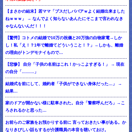
【まさかの結末】若ママ「ブスだしババアｗよく結婚出来ました
ねｗｗｗ」 → なんでよく知らないあんたにそこまで言われなき
ゃなんないんだ！！！
【驚愕】コトメの結婚で10万の祝儀と20万強の白物家電→しか
し！私「え！？1年で離婚てどういうこと！？」→しかも、離婚
の理由がトンデモナイもので…
【悲惨】 自分「子供の名前はこれ！かっこよすぎる！」 → 現在
の自分「………」
結婚式を前にして、婚約者「子供ができない身体だった…」 →
結果…
家のドアが開かない様に駐車された。自分「警察呼んだろ」→こ
ろされるかと思った…
お前らのご家族をお預かりする前に 言っておきたい事がある。か
なりきびしい話もするが介護職員の本音を聴いておけ。