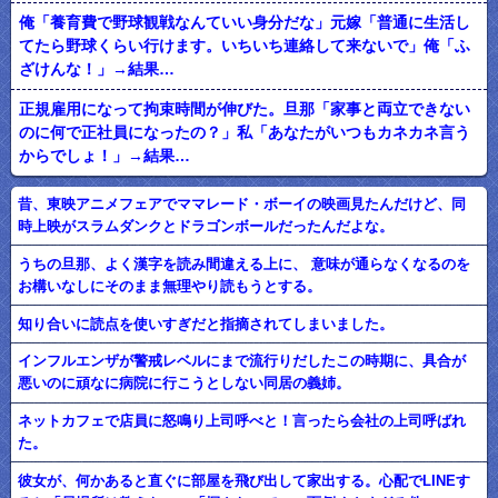
俺「養育費で野球観戦なんていい身分だな」元嫁「普通に生活し
てたら野球くらい行けます。いちいち連絡して来ないで」俺「ふ
ざけんな！」→結果…
正規雇用になって拘束時間が伸びた。旦那「家事と両立できない
のに何で正社員になったの？」私「あなたがいつもカネカネ言う
からでしょ！」→結果…
昔、東映アニメフェアでママレード・ボーイの映画見たんだけど、同
時上映がスラムダンクとドラゴンボールだったんだよな。
うちの旦那、よく漢字を読み間違える上に、 意味が通らなくなるのを
お構いなしにそのまま無理やり読もうとする。
知り合いに読点を使いすぎだと指摘されてしまいました。
インフルエンザが警戒レベルにまで流行りだしたこの時期に、具合が
悪いのに頑なに病院に行こうとしない同居の義姉。
ネットカフェで店員に怒鳴り上司呼べと！言ったら会社の上司呼ばれ
た。
彼女が、何かあると直ぐに部屋を飛び出して家出する。心配でLINEす