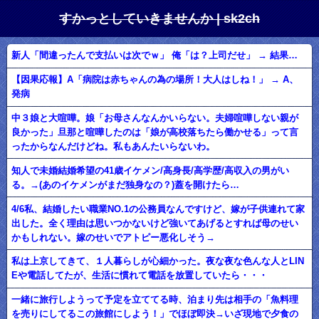
すかっとしていきませんか | sk2ch
新人「間違ったんで支払いは次でｗ」 俺「は？上司だせ」 → 結果…
【因果応報】A「病院は赤ちゃんの為の場所！大人はしね！」 → A、
発病
中３娘と大喧嘩。娘「お母さんなんかいらない。夫婦喧嘩しない親が
良かった」旦那と喧嘩したのは「娘が高校落ちたら働かせる」って言
ったからなんだけどね。私もあんたいらないわ。
知人で未婚結婚希望の41歳イケメン/高身長/高学歴/高収入の男がい
る。→(あのイケメンがまだ独身なの？)蓋を開けたら…
4/6私、結婚したい職業NO.1の公務員なんですけど、嫁が子供連れて家
出した。全く理由は思いつかないけど強いてあげるとすれば母のせい
かもしれない。嫁のせいでアトピー悪化しそう→
私は上京してきて、１人暮らしが心細かった。夜な夜な色んな人とLIN
Eや電話してたが、生活に慣れて電話を放置していたら・・・
一緒に旅行しようって予定を立ててる時、泊まり先は相手の「魚料理
を売りにしてるこの旅館にしよう！」でほぼ即決→いざ現地で夕食の