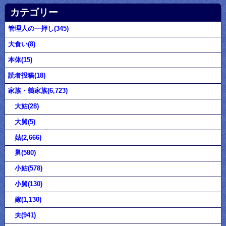
カテゴリー
管理人の一押し(345)
大食い(8)
本体(15)
読者投稿(18)
家族・義家族(6,723)
大姑(28)
大舅(5)
姑(2,666)
舅(580)
小姑(578)
小舅(130)
嫁(1,130)
夫(941)