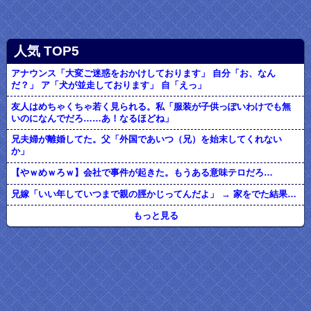
人気 TOP5
アナウンス「大変ご迷惑をおかけしております」 自分「お、なん
だ？」 ア「犬が並走しております」 自「えっ」
友人はめちゃくちゃ若く見られる。私「服装が子供っぽいわけでも無
いのになんでだろ……あ！なるほどね」
兄夫婦が離婚してた。父「外国であいつ（兄）を始末してくれない
か」
【やｗめｗろｗ】会社で事件が起きた。もうある意味テロだろ…
兄嫁「いい年していつまで親の脛かじってんだよ」 → 家をでた結果…
もっと見る