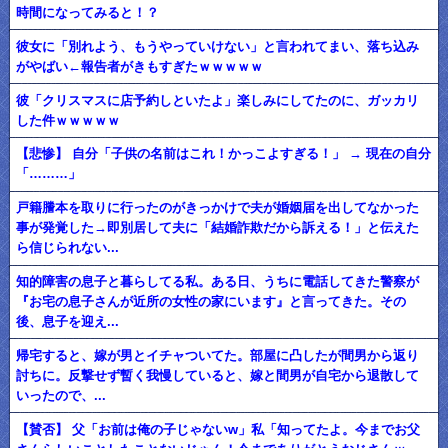
時間になってみると！？
彼女に「別れよう、もうやっていけない」と言われてまい、落ち込み
がやばい←報告者がきもすぎたｗｗｗｗｗ
彼「クリスマスに店予約しといたよ」楽しみにしてたのに、ガッカリ
した件ｗｗｗｗｗ
【悲惨】 自分「子供の名前はこれ！かっこよすぎる！」 → 現在の自分
「………」
戸籍謄本を取りに行ったのがきっかけで夫が婚姻届を出してなかった
事が発覚した→即別居して夫に「結婚詐欺だから訴える！」と伝えた
ら信じられない...
知的障害の息子と暮らしてる私。ある日、うちに電話してきた警察が
『お宅の息子さんが近所の女性の家にいます』と言ってきた。その
後、息子を迎え...
帰宅すると、嫁が男とイチャついてた。部屋に凸したが間男から返り
討ちに。反撃せず暫く我慢していると、嫁と間男が自宅から退散して
いったので、...
【賛否】 父「お前は俺の子じゃないw」私「知ってたよ。今までお父