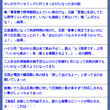
オレがカウンセリングに行くきっかけになった女の話
俺「養育費で野球観戦なんていい身分だな」元嫁「普通に生活してた
ら野球くらい行けます。いちいち連絡して来ないで」俺「ふざけん
な！」→結果…
正規雇用になって拘束時間が伸びた。旦那「家事と両立できないのに
何で正社員になったの？」私「あなたがいつもカネカネ言うからでし
ょ！」→結果…
ハゲ上司「注がれた酒は全て飲み干せ！」新人「もう限界です」上司
「いいから飲め！」私（新人を避難させよう…）→ 次の瞬間…
二人目を計画無痛分娩予定なんだけど妊娠9ヶ月になって自然分娩でも
いいかなって思うようになってきた
旦那が電話で義両親に私の杖を「貸してあげるよー」と言ってるのを
聞いてしまった
前働いてた店は店員の数に対して圧倒的に客が多すぎて対応しきれな
い事がしょっちゅうあった
【鬼砲】自殺した竹内結子さん、新たな衝撃エピソードが明かされ
る・・・これは・・・