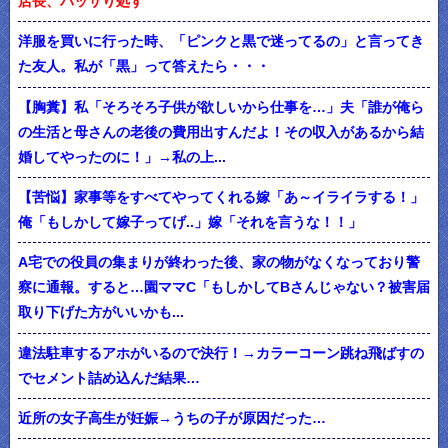
店長、バッサり処す
洋服を買いに行った時、「ピンクと黒で迷ってるの」と言ってき
た友人。私が「黒」って答えたら・・・
【胸糞】私「そろそろ子供が欲しいから仕事を…」夫「誰が俺ら
の生活と母さんの老後の費用出すんだよ！その収入があるから結
婚してやったのに！」→私の上...
【苦悩】家事等をすべてやってくれる嫁「あ～イライラする！」
俺「もしかして嫁子ってげ..」嫁「それを言うな！！」
A宅での役員の集まりが終わった後、家の物がなくなっており警
察に通報。すると…園ママC「もしかしてBさんじゃない？被害届
取り下げた方がいいかも...
違法駐車するアホがいるので決行！→カラーコーン跳ね飛ばすの
でセメント詰め込んだ結果…
近所の女子高生が妊娠→うちの子が原因だった…