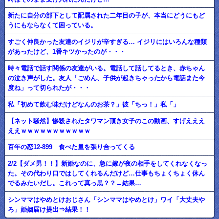
新たに自分の部下として配属された二年目の子が、本当にどうにもど
うにもならなくて困っている。
すごく仲良かった友達のイジリが辛すぎる… イジリにはいろんな種類
があったけど、1番キツかったのが・・・
時々電話で話す関係の友達がいる。電話して話してるとき、赤ちゃん
の泣き声がした。友人「ごめん、子供が起きちゃったから電話また今
度ね」って切られたが・・・
私「初めて飲む味だけどなんのお茶？」彼「ちっ！」私「」
【ネット騒然】惨殺されたタワマン頂き女子のこの動画、すげえええ
ええｗｗｗｗｗｗｗｗｗｗｗ
百年の恋12-899 食べた量を張り合ってくる
2/2【ダメ男！！】新婚なのに、急に嫁が夜の相手をしてくれなくなっ
た。その代わり口ではしてくれるんだけど…仕事もちょくちょく休ん
でるみたいだし。これって真っ黒？？→結果…
シンママはやめとけおじさん「シンママはやめとけ」ワイ「大丈夫や
ろ」婚姻届け提出⇒結果！！