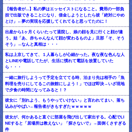
【報告者が...】私の夢はエッセイストになること。費用の一部負
担で出版できることになり、借金しようとしたら彼「絶対にやめ
とけ」←夢の実現を応援してくれてると思ってたのに！
出産から1ヶ月くらいたって退院し、娘の顔を見に行くと顔が違
う。姑「あ、赤ちゃんなんて顔が変わるものよ」旦那「そ、そう
そう」→なんと真相は・・・
私は上京してきて、１人暮らしが心細かった。夜な夜な色んな人
とLINEや電話してたが、生活に慣れて電話を放置していた
ら・・・
一緒に旅行しようって予定を立ててる時、泊まり先は相手の「魚
料理を売りにしてるこの旅館にしよう！」でほぼ即決→いざ現地
で夕食の時間になってみると！？
彼女に「別れよう、もうやっていけない」と言われてまい、落ち
込みがやばい←報告者がきもすぎたｗｗｗｗｗ
彼女が、何かあると直ぐに部屋を飛び出して家出する。心配でLI
NEすると「居場所は教えない」「探さないで」→面倒くさすぎる
件