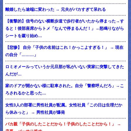
離婚したら途端に変わった → 元夫がバカすぎて呆れる
【衝撃的】信号のない横断歩道で歩行者がいたから停まった→す
ると！後部座席からトメ「なんで停まるんだ！」→怒鳴りながら
シートを蹴り始め…
【悲惨】 自分「子供の名前はこれ！かっこよすぎる！」 → 現在
の自分「………」
ロミオメールっていうか元旦那が私がいない実家に突撃してきた
んだが…
家のドアが開かない様に駐車された。自分「警察呼んだろ」→こ
ろされるかと思った…
女性3人の部署に男性社員が配属。女性社員「この日は生理だか
ら休みっと」 → 男性社員が爆発
バカ親「子供のしたことだから！子供のしたことだから！」 →