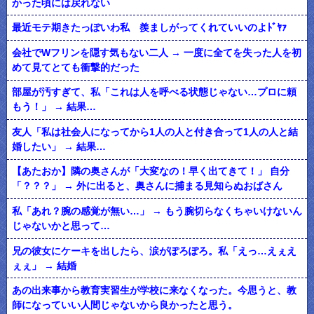
かった頃には戻れない
最近モテ期きたっぽいわ私 羨ましがってくれていいのよﾄﾞﾔｧ
会社でWフリンを隠す気もない二人 → 一度に全てを失った人を初
めて見てとても衝撃的だった
部屋が汚すぎて、私「これは人を呼べる状態じゃない…プロに頼
もう！」 → 結果…
友人「私は社会人になってから1人の人と付き合って1人の人と結
婚したい」 → 結果…
【あたおか】隣の奥さんが「大変なの！早く出てきて！」 自分
「？？？」 → 外に出ると、奥さんに捕まる見知らぬおばさん
私「あれ？腕の感覚が無い…」 → もう腕切らなくちゃいけないん
じゃないかと思って…
兄の彼女にケーキを出したら、涙がぽろぽろ。私「えっ…えぇえ
ぇぇ」 → 結婚
あの出来事から教育実習生が学校に来なくなった。今思うと、教
師になっていい人間じゃないから良かったと思う。