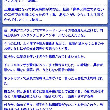
ざけんな！」→結果…
正規雇用になって拘束時間が伸びた。旦那「家事と両立できない
のに何で正社員になったの？」私「あなたがいつもカネカネ言う
からでしょ！」→結果…
昔、東映アニメフェアでママレード・ボーイの映画見たんだけど、同
時上映がスラムダンクとドラゴンボールだったんだよな。
うちの旦那、よく漢字を読み間違える上に、 意味が通らなくなるのを
お構いなしにそのまま無理やり読もうとする。
知り合いに読点を使いすぎだと指摘されてしまいました。
インフルエンザが警戒レベルにまで流行りだしたこの時期に、具合が
悪いのに頑なに病院に行こうとしない同居の義姉。
ネットカフェで店員に怒鳴り上司呼べと！言ったら会社の上司呼ばれ
た。
彼女が、何かあると直ぐに部屋を飛び出して家出する。心配でLINEす
ると「居場所は教えない」「探さないで」→面倒くさすぎる件
付き合い始めて早々、相手から結婚願望がないことを告白された。当
時はそのまま受け入れたんだけど…