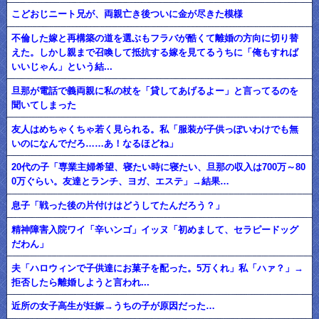
こどおじニート兄が、両親亡き後ついに金が尽きた模様
不倫した嫁と再構築の道を選ぶもフラバが酷くて離婚の方向に切り替
えた。しかし親まで召喚して抵抗する嫁を見てるうちに「俺もすれば
いいじゃん」という結...
旦那が電話で義両親に私の杖を「貸してあげるよー」と言ってるのを
聞いてしまった
友人はめちゃくちゃ若く見られる。私「服装が子供っぽいわけでも無
いのになんでだろ……あ！なるほどね」
20代の子「専業主婦希望、寝たい時に寝たい、旦那の収入は700万～80
0万ぐらい。友達とランチ、ヨガ、エステ」→結果…
息子「戦った後の片付けはどうしてたんだろう？」
精神障害入院ワイ「辛いンゴ」イッヌ「初めまして、セラピードッグ
だわん」
夫「ハロウィンで子供達にお菓子を配った。5万くれ」私「ハァ？」→
拒否したら離婚しようと言われ...
近所の女子高生が妊娠→うちの子が原因だった…