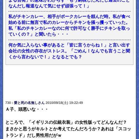
よる告発」の意味がわからず「もう納税したんだし過去のこと
なんだし報道なんて気にせず頑張って！」
私がチキンカレー、相手がポークカレーを頼んだ時。私が食べ
始める前に無言で私のカレーからチキンを掻っ攫っていった。
私「私のチキンカレーなのに何で許可なく勝手にチキンを取っ
ていくの？」と聞いたら・・・
何か気に入らない事があると「皆に言うからね！」と言い出す
会社の女性の存在がストレス。「ごめん！なんでも言うこと聞
くから言わないで！」となるとでも？
730 :
愛と死の名無しさん
2010/09/18(土) 19:22:49
Ａ子、頭悪いな・・・
ところで、「イギリスの伝統衣装」の女性版ってどんなんだ？
まさかと思うがキルトとか考えてたんだろうか？あれは「スコッ
トランド」だし男性用だがｗ