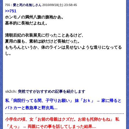
755 :
愛と死の名無しさん
2010/09/18(土) 23:58:45
>>751
ホンモノの満州八旗の旗袍かあ。
基本的に長袖だよねえ。
清朝后妃の衣装展見に行ったことあるけど、
夏用の服も、素材は紗だけど長袖だった。
もちろんというか、体のラインは見せないような造りになってる
し。
sk2ch:
突然ですがおすすめの記事を紹介します
私「病院行ってる間、子守りお願い」 妹「おｋ」 → 家に帰ると
パトカーと救急車と野次馬…
小学生の頃、女「お前の母親はクズだ。お前も托卵かもね」 私
「えっ」 → 両親にその事を話してしまった結果…