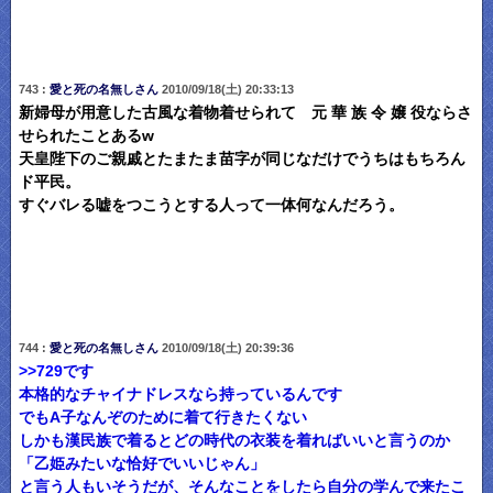
743 :
愛と死の名無しさん
2010/09/18(土) 20:33:13
新婦母が用意した古風な着物着せられて 元 華 族 令 嬢 役ならさ
せられたことあるw
天皇陛下のご親戚とたまたま苗字が同じなだけでうちはもちろん
ド平民。
すぐバレる嘘をつこうとする人って一体何なんだろう。
744 :
愛と死の名無しさん
2010/09/18(土) 20:39:36
>>729
です
本格的なチャイナドレスなら持っているんです
でもA子なんぞのために着て行きたくない
しかも漢民族で着るとどの時代の衣装を着ればいいと言うのか
「乙姫みたいな恰好でいいじゃん」
と言う人もいそうだが、そんなことをしたら自分の学んで来たこ