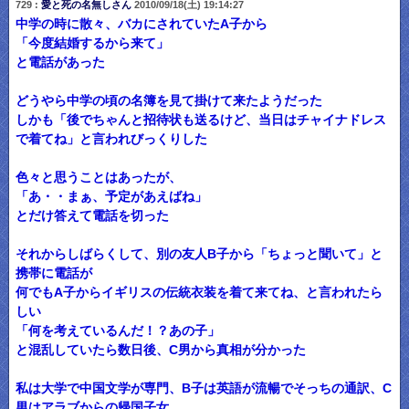
729 :
愛と死の名無しさん
2010/09/18(土) 19:14:27
中学の時に散々、バカにされていたA子から
「今度結婚するから来て」
と電話があった
どうやら中学の頃の名簿を見て掛けて来たようだった
しかも「後でちゃんと招待状も送るけど、当日はチャイナドレス
で着てね」と言われびっくりした
色々と思うことはあったが、
「あ・・まぁ、予定があえばね」
とだけ答えて電話を切った
それからしばらくして、別の友人B子から「ちょっと聞いて」と
携帯に電話が
何でもA子からイギリスの伝統衣装を着て来てね、と言われたら
しい
「何を考えているんだ！？あの子」
と混乱していたら数日後、C男から真相が分かった
私は大学で中国文学が専門、B子は英語が流暢でそっちの通訳、C
男はアラブからの帰国子女