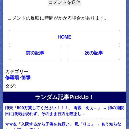
コメントの反映に時間がかかる場合があります。
HOME
前の記事
次の記事
カテゴリー:
修羅場･衝撃
タグ:
ランダム記事PickUp！
姉夫「500万貸してください！！！」 両親「えぇ…」 → 姉の退院
日に姉夫は現れず、そのまま行方を眩まし…
ママ友「入院するから子供をお願い」 私「りょ」 → もう知らな