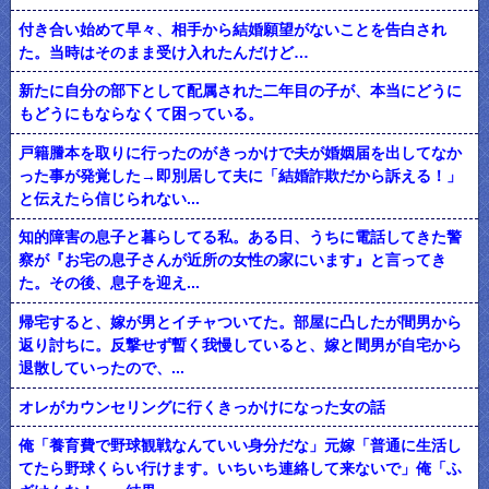
付き合い始めて早々、相手から結婚願望がないことを告白され
た。当時はそのまま受け入れたんだけど…
新たに自分の部下として配属された二年目の子が、本当にどうに
もどうにもならなくて困っている。
戸籍謄本を取りに行ったのがきっかけで夫が婚姻届を出してなか
った事が発覚した→即別居して夫に「結婚詐欺だから訴える！」
と伝えたら信じられない...
知的障害の息子と暮らしてる私。ある日、うちに電話してきた警
察が『お宅の息子さんが近所の女性の家にいます』と言ってき
た。その後、息子を迎え...
帰宅すると、嫁が男とイチャついてた。部屋に凸したが間男から
返り討ちに。反撃せず暫く我慢していると、嫁と間男が自宅から
退散していったので、...
オレがカウンセリングに行くきっかけになった女の話
俺「養育費で野球観戦なんていい身分だな」元嫁「普通に生活し
てたら野球くらい行けます。いちいち連絡して来ないで」俺「ふ