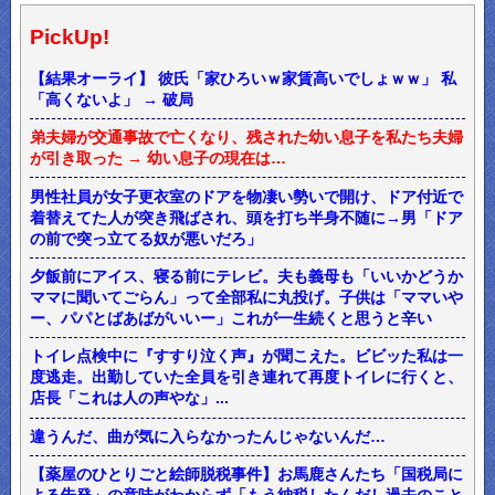
PickUp!
【結果オーライ】 彼氏「家ひろいｗ家賃高いでしょｗｗ」 私
「高くないよ」 → 破局
弟夫婦が交通事故で亡くなり、残された幼い息子を私たち夫婦
が引き取った → 幼い息子の現在は…
男性社員が女子更衣室のドアを物凄い勢いで開け、ドア付近で
着替えてた人が突き飛ばされ、頭を打ち半身不随に→男「ドア
の前で突っ立てる奴が悪いだろ」
夕飯前にアイス、寝る前にテレビ。夫も義母も「いいかどうか
ママに聞いてごらん」って全部私に丸投げ。子供は「ママいや
ー、パパとばあばがいいー」これが一生続くと思うと辛い
トイレ点検中に『すすり泣く声』が聞こえた。ビビッた私は一
度逃走。出勤していた全員を引き連れて再度トイレに行くと、
店長「これは人の声やな」...
違うんだ、曲が気に入らなかったんじゃないんだ…
【薬屋のひとりごと絵師脱税事件】お馬鹿さんたち「国税局に