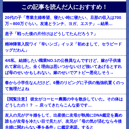
この記事を読んだ人におすすめ！
20代の子「専業主婦希望、寝たい時に寝たい、旦那の収入は700
万～800万ぐらい。友達とランチ、ヨガ、エステ」→結果…
息子「戦った後の片付けはどうしてたんだろう？」
精神障害入院ワイ「辛いンゴ」イッヌ「初めまして、セラピード
ッグだわん」
4/6私、結婚したい職業NO.1の公務員なんですけど、嫁が子供連
れて家出した。全く理由は思いつかないけど強いてあげるとすれ
ば母のせいかもしれない。嫁のせいでアトピー悪化しそう→
春から小学生なんだけど、6畳のリビングに子供の勉強机置くのっ
て無理だよね
【閲覧注意】 彼女がコーヒー農園の中を散歩していた。その体は
どうしたの！？ → 戻ってきたらこんな姿です…
友人の兄がデキ婚をして、出産後に友母が執拗にDNA鑑定を薦め
誰もが友母を冷たい目で見たが、友兄が「母の気が済むなら今後
夫婦に関わらない事を条件」に鑑定承諾。すると