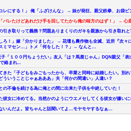
コレにする！」 俺「ふざけんな」 → 妹が発狂、親父鉄拳、お袋ビ
「バレたけどあれだけ手を回してたから俺の味方のはず！」 → 心
の引き取りって義務？問題ありまくりのガキを親族から引き取れと
しろ！」嫁「分かりました」 → 花壇も農作物も全滅、近所『次々
スミマセン…」トメ「何をした！？」→ なんと…
N親子「１００円ちょうだい」友人「は？馬鹿じゃん」DQN親父「表
絡まれ...
てきた「子どもをみごもったから、卒業と同時に結婚したい。別れ
どういうことじゃぁあああ」夫「何かの間違い」人違い？
との不倫を続ける為に俺との間に出来た子供を中絶していた！
た彼女に冷めてる。当然かのようにウエメセしてくる彼女が嫌いに
ないんだよ。皆ちゃんと話聞いてよ…モヤモヤするなぁ…