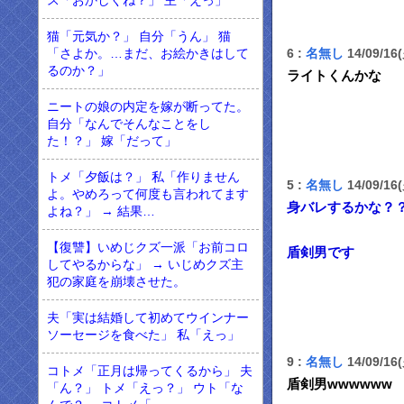
ス「おかしくね？」 主「えっ」
猫「元気か？」 自分「うん」 猫
6 :
名無し
14/09/16
「さよか。…まだ、お絵かきはして
るのか？」
ライトくんかな
ニートの娘の内定を嫁が断ってた。
自分「なんでそんなことをし
た！？」 嫁「だって」
トメ「夕飯は？」 私「作りません
5 :
名無し
14/09/16
よ。やめろって何度も言われてます
身バレするかな？
よね？」 → 結果…
【復讐】いめじクズ一派「お前コロ
盾剣男です
してやるからな」 → いじめクズ主
犯の家庭を崩壊させた。
夫「実は結婚して初めてウインナー
ソーセージを食べた」 私「えっ」
9 :
名無し
14/09/16
コトメ「正月は帰ってくるから」 夫
盾剣男wwwwww
「ん？」 トメ「えっ？」 ウト「な