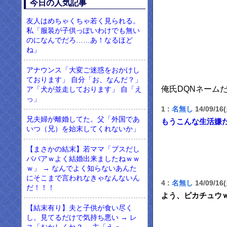
今日の人気記事
友人はめちゃくちゃ若く見られる。
私「服装が子供っぽいわけでも無い
のになんでだろ……あ！なるほど
ね」
アナウンス「大変ご迷惑をおかけし
ております」 自分「お、なんだ？」
俺氏DQNネーム
ア「犬が並走しております」 自「え
っ」
1 :
名無し
14/09/16
兄夫婦が離婚してた。父「外国であ
もうこんな生活嫌だ
いつ（兄）を始末してくれないか」
【まさかの結末】若ママ「ブスだし
ババアｗよく結婚出来ましたねｗｗ
ｗ」 → なんでよく知らないあんた
にそこまで言われなきゃなんないん
4 :
名無し
14/09/16(
だ！！！
よう、ピカチュウ
【結末有り】夫と子供が食い尽く
し。見てるだけで気持ち悪い → レ