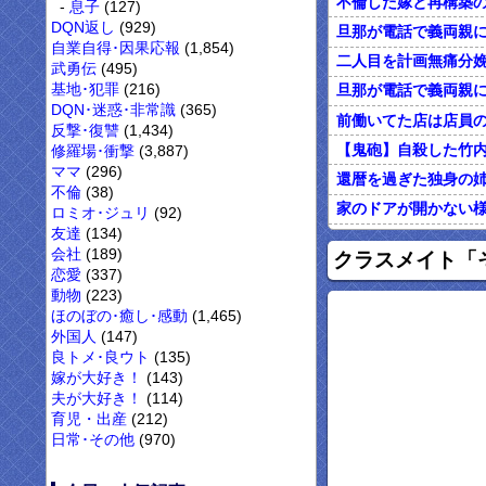
息子
(127)
DQN返し
(929)
自業自得･因果応報
(1,854)
武勇伝
(495)
基地･犯罪
(216)
DQN･迷惑･非常識
(365)
反撃･復讐
(1,434)
修羅場･衝撃
(3,887)
ママ
(296)
不倫
(38)
ロミオ･ジュリ
(92)
友達
(134)
オレがカウンセリン
会社
(189)
クラスメイト「
恋愛
(337)
動物
(223)
ほのぼの･癒し･感動
(1,465)
外国人
(147)
良トメ･良ウト
(135)
嫁が大好き！
(143)
夫が大好き！
(114)
育児・出産
(212)
日常･その他
(970)