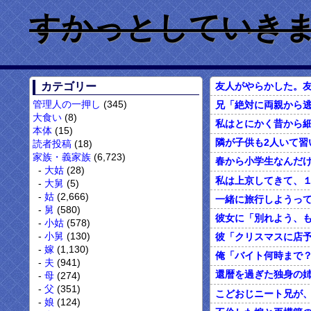
すかっとしていきません
カテゴリー
管理人の一押し
(345)
兄「絶対に両親から逃
大食い
(8)
本体
(15)
読者投稿
(18)
家族・義家族
(6,723)
大姑
(28)
大舅
(5)
姑
(2,666)
舅
(580)
小姑
(578)
小舅
(130)
嫁
(1,130)
夫
(941)
母
(274)
父
(351)
こどおじニート兄が
娘
(124)