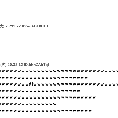
(火) 20:31:27 ID:eoADT0HFJ
）
6(火) 20:32:12 ID:khhZAhTql
ｗｗｗｗｗｗｗｗｗｗｗｗｗｗｗｗｗｗｗｗｗｗｗｗｗｗｗｗｗｗ
ｗｗｗｗｗｗｗｗｗｗｗｗｗｗｗｗｗｗｗｗｗｗｗ
ｗｗｗｗｗｗｗｗ剣ｗｗｗｗｗｗｗｗｗｗｗｗｗｗｗｗｗｗｗｗｗ
ｗｗｗｗｗｗｗｗｗｗｗｗｗｗｗｗｗｗｗｗｗ
ｗｗｗｗｗｗｗｗｗｗｗｗｗｗｗｗｗｗｗｗｗｗｗｗｗ
ｗｗｗｗｗｗｗｗｗｗｗｗｗｗｗ
ｗｗｗｗｗｗｗｗｗｗｗｗｗｗｗｗｗｗｗｗｗｗｗｗ