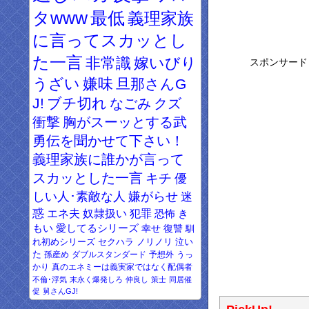
タwww
最低
義理家族
に言ってスカッとし
た一言
非常識
嫁いびり
スポンサード
うざい
嫌味
旦那さんG
J!
ブチ切れ
なごみ
クズ
衝撃
胸がスーッとする武
勇伝を聞かせて下さい！
義理家族に誰かが言って
スカッとした一言
キチ
優
しい人･素敵な人
嫌がらせ
迷
惑
エネ夫
奴隷扱い
犯罪
恐怖
き
もい
愛してるシリーズ
幸せ
復讐
馴
れ初めシリーズ
セクハラ
ノリノリ
泣い
た
孫産め
ダブルスタンダード
予想外
うっ
かり
真のエネミーは義実家ではなく配偶者
不倫･浮気
末永く爆発しろ
仲良し
策士
同居催
促
舅さんGJ!