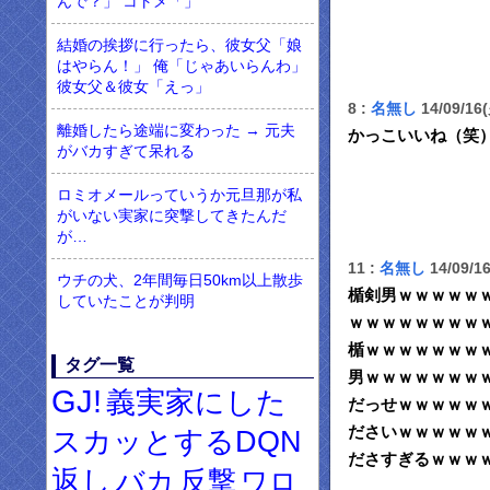
んで？」 コトメ「」
結婚の挨拶に行ったら、彼女父「娘
はやらん！」 俺「じゃあいらんわ」
彼女父＆彼女「えっ」
8 :
名無し
14/09/16
離婚したら途端に変わった → 元夫
かっこいいね（笑
がバカすぎて呆れる
ロミオメールっていうか元旦那が私
がいない実家に突撃してきたんだ
が…
11 :
名無し
14/09/1
ウチの犬、2年間毎日50km以上散歩
楯剣男ｗｗｗｗｗ
していたことが判明
ｗｗｗｗｗｗｗｗ
楯ｗｗｗｗｗｗｗ
タグ一覧
男ｗｗｗｗｗｗｗ
GJ!
義実家にした
だっせｗｗｗｗｗ
ださいｗｗｗｗｗ
スカッとするDQN
ださすぎるｗｗｗ
返し
バカ
反撃
ワロ