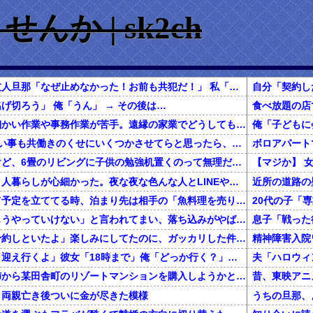
か | sk2ch
友人がやらかした。友人旦那「なぜ止めなかった！お前も共犯だ！」 私「えぇ…」 → フルボッコ
げ切ろう」 俺「うん」 → その後は…
私はとにかく昔から細かい作業や事務作業が苦手。遠縁の家業でどうしても経理がいないからと短期でパートをすることになった。
隣が子供も2人いて習い事も共働きのくせにいくつかさせてらと思ったら、最近新車に乗り換えてやんの。「なんの職業ですか？」→ムカついて聞いたら…
春から小学生なんだけど、6畳のリビングに子供の勉強机置くのって無理だよね
私は上京してきて、１人暮らしが心細かった。夜な夜な色んな人とLINEや電話してたが、生活に慣れて電話を放置していたら・・・
近所の道路の
一緒に旅行しようって予定を立ててる時、泊まり先は相手の「魚料理を売りにしてるこの旅館にしよう！」でほぼ即決→いざ現地で夕食の時間になってみると！？
彼女に「別れよう、もうやっていけない」と言われてまい、落ち込みがやばい←報告者がきもすぎたｗｗｗｗｗ
息子「戦った
彼「クリスマスに店予約しといたよ」楽しみにしてたのに、ガッカリした件ｗｗｗｗｗ
精神障害入院
俺「バイト何時まで？迎え行くよ」彼女「18時まで」俺「どっか行く？」彼女「まっすぐ帰る」俺「りょーかい、まっすぐ帰ってモンハンすっか」いざ迎えに...
還暦を過ぎた独身の姉から某田舎町のリゾートマンションを購入しようかと思うと相談された
、両親亡き後ついに金が尽きた模様