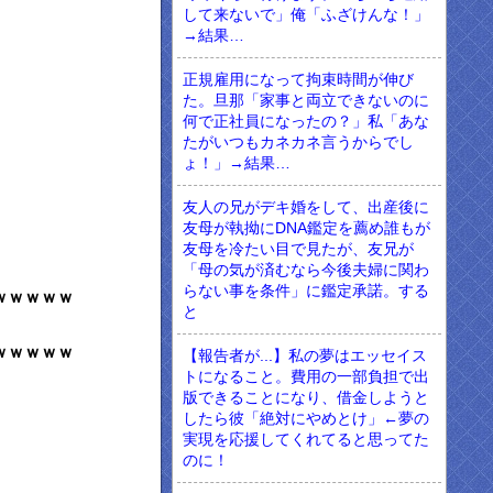
して来ないで」俺「ふざけんな！」
→結果…
正規雇用になって拘束時間が伸び
た。旦那「家事と両立できないのに
何で正社員になったの？」私「あな
たがいつもカネカネ言うからでし
ょ！」→結果…
友人の兄がデキ婚をして、出産後に
友母が執拗にDNA鑑定を薦め誰もが
友母を冷たい目で見たが、友兄が
「母の気が済むなら今後夫婦に関わ
らない事を条件」に鑑定承諾。する
ｗｗｗｗｗ
と
ｗｗｗｗｗ
【報告者が...】私の夢はエッセイス
トになること。費用の一部負担で出
版できることになり、借金しようと
したら彼「絶対にやめとけ」←夢の
実現を応援してくれてると思ってた
のに！