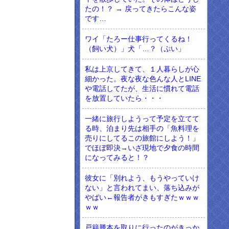
たの！？ → 戻ってきたらこんな姿
です…
ワイ「たろー仕事行ってくるね！
（飼い犬）」犬「…？（ぷい」
私は上京してきて、１人暮らしが心
細かった。夜な夜な色んな人とLINE
や電話してたが、生活に慣れて電話
を放置していたら・・・
一緒に旅行しようって予定を立てて
る時、泊まり先は相手の「魚料理を
売りにしてるこの旅館にしよう！」
でほぼ即決→いざ現地で夕食の時間
になってみると！？
彼女に「別れよう、もうやっていけ
ない」と言われてまい、落ち込みが
やばい←報告者がきもすぎたｗｗｗ
ｗｗ
戸籍謄本を取りに行ったのがきっか