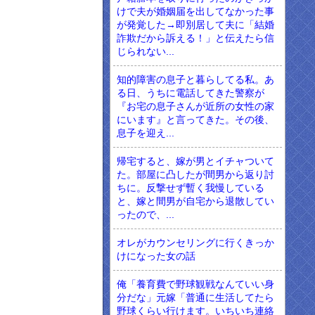
けで夫が婚姻届を出してなかった事
が発覚した→即別居して夫に「結婚
詐欺だから訴える！」と伝えたら信
じられない...
知的障害の息子と暮らしてる私。あ
る日、うちに電話してきた警察が
『お宅の息子さんが近所の女性の家
にいます』と言ってきた。その後、
息子を迎え...
帰宅すると、嫁が男とイチャついて
た。部屋に凸したが間男から返り討
ちに。反撃せず暫く我慢している
と、嫁と間男が自宅から退散してい
ったので、...
オレがカウンセリングに行くきっか
けになった女の話
俺「養育費で野球観戦なんていい身
分だな」元嫁「普通に生活してたら
野球くらい行けます。いちいち連絡