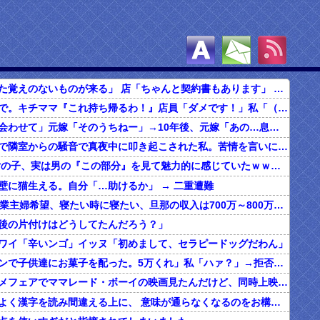
自分「契約した覚えのないものが来る」 店「ちゃんと契約書もあります」 → 旦那と確認した結果…
食べ放題の店で。キチママ『これ持ち帰るわ！』店員「ダメです！」私「（セコママだ！）」キチ『食べ放題だし持ち帰っても一緒よ！』 → すると突然...
俺「子どもに会わせて」元嫁「そのうちねー」→10年後、元嫁「あの…息子が…」
ボロアパートで隣室からの騒音で真夜中に叩き起こされた私。苦情を言いに行くと、DQNがビクビク震えながら一言ｗｗｗ
【マジか】 女の子、実は男の『この部分』を見て魅力的に感じていたｗｗｗｗｗｗｗｗ
壁に猫生える。自分「…助けるか」 → 二重遭難
20代の子「専業主婦希望、寝たい時に寝たい、旦那の収入は700万～800万ぐらい。友達とランチ、ヨガ、エステ」→結果…
後の片付けはどうしてたんだろう？」
ワイ「辛いンゴ」イッヌ「初めまして、セラピードッグだわん」
夫「ハロウィンで子供達にお菓子を配った。5万くれ」私「ハァ？」→拒否したら離婚しようと言われ...
昔、東映アニメフェアでママレード・ボーイの映画見たんだけど、同時上映がスラムダンクとドラゴンボールだったんだよな。
うちの旦那、よく漢字を読み間違える上に、 意味が通らなくなるのをお構いなしにそのまま無理やり読もうとする。