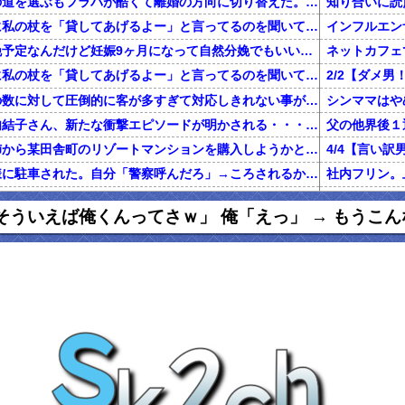
不倫した嫁と再構築の道を選ぶもフラバが酷くて離婚の方向に切り替えた。しかし親まで召喚して抵抗する嫁を見てるうちに「俺もすればいいじゃん」という結...
知り合いに読
旦那が電話で義両親に私の杖を「貸してあげるよー」と言ってるのを聞いてしまった
二人目を計画無痛分娩予定なんだけど妊娠9ヶ月になって自然分娩でもいいかなって思うようになってきた
ネットカフェ
旦那が電話で義両親に私の杖を「貸してあげるよー」と言ってるのを聞いてしまった
前働いてた店は店員の数に対して圧倒的に客が多すぎて対応しきれない事がしょっちゅうあった
【鬼砲】自殺した竹内結子さん、新たな衝撃エピソードが明かされる・・・これは・・・
還暦を過ぎた独身の姉から某田舎町のリゾートマンションを購入しようかと思うと相談された
家のドアが開かない様に駐車された。自分「警察呼んだろ」→ころされるかと思った…
グに行くきっかけになった女の話
私「初めて飲
そういえば俺くんってさｗ」 俺「えっ」 → もうこ
俺「養育費で野球観戦なんていい身分だな」元嫁「普通に生活してたら野球くらい行けます。いちいち連絡して来ないで」俺「ふざけんな！」→結果…
正規雇用になって拘束時間が伸びた。旦那「家事と両立できないのに何で正社員になったの？」私「あなたがいつもカネカネ言うからでしょ！」→結果…
百年の恋12-
ハゲ上司「注がれた酒は全て飲み干せ！」新人「もう限界です」上司「いいから飲め！」私（新人を避難させよう…）→ 次の瞬間…
女性3人の部署に男性社員が配属。女性社員「この日は生理だから休みっと」 → 男性社員が爆発
【マジかよ】
友人の兄がデキ婚をして、出産後に友母が執拗にDNA鑑定を薦め誰もが友母を冷たい目で見たが、友兄が「母の気が済むなら今後夫婦に関わらない事を条件」に鑑定承諾。すると
【報告者が...】私の夢はエッセイストになること。費用の一部負担で出版できることになり、借金しようとしたら彼「絶対にやめとけ」←夢の実現を応援してくれてると思ってたのに！
出産から1ヶ月くらいたって退院し、娘の顔を見に行くと顔が違う。姑「あ、赤ちゃんなんて顔が変わるものよ」旦那「そ、そうそう」→なんと真相は・・・
妻が置手紙を残し失踪、農業経営に必要な数千万円を持ち逃げし、妻の両親に事情を説明。失踪から1週間後に妻の両親と話し合い中妻帰宅。妻の車がｱｳﾃﾞｨになり肌ﾂﾔﾂﾔ。すると