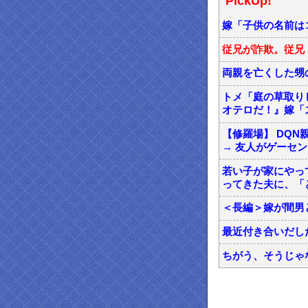
PickUp!
嫁「子供の名前は
従兄が詐欺。従兄
両親を亡くした甥
トメ「庭の草取り
オテロだ！』嫁「
【修羅場】 DQ
→ 友人がゲーセンで
若い子が家にやっ
ってきた夫に、「
＜長編＞嫁が間男
最近付き合いだし
ちがう、そうじゃ