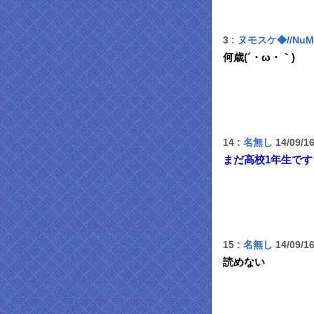
3 :
ヌモスケ◆//NuM
何歳(´・ω・｀)
14 :
名無し
14/09/1
まだ高校1年生です
15 :
名無し
14/09/1
読めない