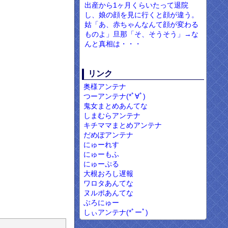
出産から1ヶ月くらいたって退院
し、娘の顔を見に行くと顔が違う。
姑「あ、赤ちゃんなんて顔が変わる
ものよ」旦那「そ、そうそう」→な
んと真相は・・・
リンク
奥様アンテナ
つーアンテナ(*ﾟ∀ﾟ)
鬼女まとめあんてな
しまむらアンテナ
キチママまとめアンテナ
だめぽアンテナ
にゅーれす
にゅーもふ
にゅーぷる
大根おろし遅報
ワロタあんてな
ヌルポあんてな
ぶろにゅー
しぃアンテナ(*ﾟーﾟ)