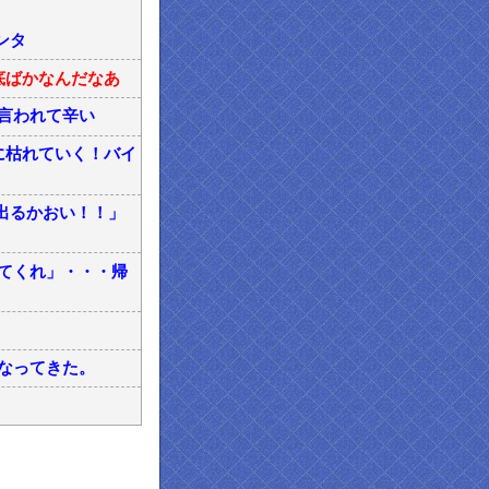
ンタ
底ばかなんだなあ
言われて辛い
に枯れていく！バイ
出るかおい！！」
てくれ」・・・帰
なってきた。