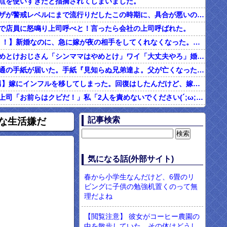
点を使いすぎだと指摘されてしまいました。
インフルエンザが警戒レベルにまで流行りだしたこの時期に、具合が悪いのに頑なに病院に行こうとしない同居の義姉。
で店員に怒鳴り上司呼べと！言ったら会社の上司呼ばれた。
2/2【ダメ男！！】新婚なのに、急に嫁が夜の相手をしてくれなくなった。その代わり口ではしてくれるんだけど…仕事もちょくちょく休んでるみたいだし。これって真っ黒？？→結果…
シンママはやめとけおじさん「シンママはやめとけ」ワイ「大丈夫やろ」婚姻届け提出⇒結果！！
父の他界後１通の手紙が届いた。手紙『見知らぬ兄弟達よ。父が亡くなったそうだが我々は二千万ほどだけ貰えたら後は遺産は一切いらない。だからくれ』 → なんと…
4/4【言い訳男】嫁にインフルを移してしまった。回復はしたんだけど、嫁「こっちは病み上がりでフラフラしてるのにあんたはTV見て。手伝う気はないわけ？」→そりゃない事もないけど
社内フリン。上司「お前らはクビだ！」私「2人を責めないでください(´;ω;｀)私さえいなければいいんです」 みんな「！？」 → 狙い通りだった・・・
む味だけどなんのお茶？」彼「ちっ！」私「」
記事検索
んな生活嫌だ
【ネット騒然】惨殺されたタワマン頂き女子のこの動画、すげえええええｗｗｗｗｗｗｗｗｗｗｗ
899 食べた量を張り合ってくる
男「ソーセージを切って料理する彼女に冷めた。それじゃあ旨みが全部流れるじゃん・・・」
気になる話(外部サイト)
現役のヤクサ"が5chに降臨 → 衝撃の暴露を開始・・・！！！
春から小学生なんだけど、6畳のリ
ビングに子供の勉強机置くのって無
理だよね
【閲覧注意】 彼女がコーヒー農園の
中を散歩していた。その体はどうし