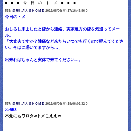
■ ■ ■ 今 日 の ト メ ■ ■ ■
553:
名無しさん＠ＨＯＭＥ
2012/08/06(月) 17:16:48.86 0
今日のトメ
おしるし来ましたと嫁から連絡、実家遠方の嫁を気遣ってメー
ル。
「大丈夫ですか？陣痛など来たらいつでも行くので呼んでくださ
い。そばに憑いてますから…」
出来ればちゃんと実体で来てください…。
557:
名無しさん＠ＨＯＭＥ
2012/08/06(月) 18:06:02.32 0
>>553
不覚にもワロタwトメこええｗ