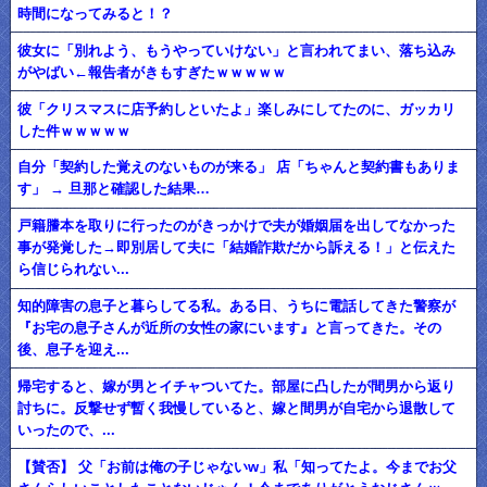
時間になってみると！？
彼女に「別れよう、もうやっていけない」と言われてまい、落ち込み
がやばい←報告者がきもすぎたｗｗｗｗｗ
彼「クリスマスに店予約しといたよ」楽しみにしてたのに、ガッカリ
した件ｗｗｗｗｗ
自分「契約した覚えのないものが来る」 店「ちゃんと契約書もありま
す」 → 旦那と確認した結果…
戸籍謄本を取りに行ったのがきっかけで夫が婚姻届を出してなかった
事が発覚した→即別居して夫に「結婚詐欺だから訴える！」と伝えた
ら信じられない...
知的障害の息子と暮らしてる私。ある日、うちに電話してきた警察が
『お宅の息子さんが近所の女性の家にいます』と言ってきた。その
後、息子を迎え...
帰宅すると、嫁が男とイチャついてた。部屋に凸したが間男から返り
討ちに。反撃せず暫く我慢していると、嫁と間男が自宅から退散して
いったので、...
【賛否】 父「お前は俺の子じゃないw」私「知ってたよ。今までお父