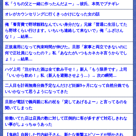
私「うちの父と一緒に作ったんだよー」→彼氏、本気でブチギレ
オレがカウンセリングに行くきっかけになった女の話
俺「養育費で野球観戦なんていい身分だな」元嫁「普通に生活してた
ら野球くらい行けます。いちいち連絡して来ないで」俺「ふざけん
な！」→結果…
正規雇用になって拘束時間が伸びた。旦那「家事と両立できないのに
何で正社員になったの？」私「あなたがいつもカネカネ言うからでし
ょ！」→結果…
ハゲ上司「注がれた酒は全て飲み干せ！」新人「もう限界です」上司
「いいから飲め！」私（新人を避難させよう…）→ 次の瞬間…
二人目を計画無痛分娩予定なんだけど妊娠9ヶ月になって自然分娩でも
いいかなって思うようになってきた
旦那が電話で義両親に私の杖を「貸してあげるよー」と言ってるのを
聞いてしまった
前働いてた店は店員の数に対して圧倒的に客が多すぎて対応しきれな
い事がしょっちゅうあった
【鬼砲】自殺した竹内結子さん、新たな衝撃エピソードが明かされ