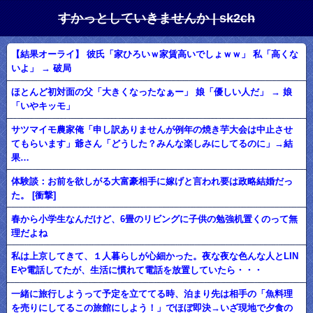
すかっとしていきませんか | sk2ch
【結果オーライ】 彼氏「家ひろいｗ家賃高いでしょｗｗ」 私「高くな
いよ」 → 破局
ほとんど初対面の父「大きくなったなぁー」 娘「優しい人だ」 → 娘
「いやキッモ」
サツマイモ農家俺「申し訳ありませんが例年の焼き芋大会は中止させ
てもらいます」爺さん「どうした？みんな楽しみにしてるのに」→結
果…
体験談：お前を欲しがる大富豪相手に嫁げと言われ要は政略結婚だっ
た。 [衝撃]
春から小学生なんだけど、6畳のリビングに子供の勉強机置くのって無
理だよね
私は上京してきて、１人暮らしが心細かった。夜な夜な色んな人とLIN
Eや電話してたが、生活に慣れて電話を放置していたら・・・
一緒に旅行しようって予定を立ててる時、泊まり先は相手の「魚料理
を売りにしてるこの旅館にしよう！」でほぼ即決→いざ現地で夕食の