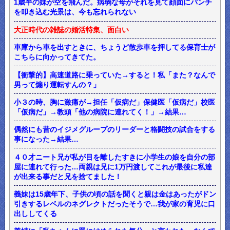
1歳半の妹が空を飛んだ。病弱な母がそれを見て顔面にパンチ
を叩き込む光景は、今も忘れられない
大正時代の雑誌の婚活特集、面白い
車庫から車を出すときに、ちょうど散歩車を押してる保育士が
こちらに向かってきてた。
【衝撃的】高速道路に乗っていた→すると！私「また？なんで
男って煽り運転すんの？」
小３の時、胸に激痛が→担任「仮病だ」保健医「仮病だ」校医
「仮病だ」→教頭「他の病院に連れてく！」→結果…
偶然にも昔のイジメグループのリーダーと格闘技の試合をする
事になった→結果…
４０才ニート兄が私が目を離したすきに小学生の娘を自分の部
屋に連れて行った…両親は兄に1万円渡してこれが最後に私達
が出来る事だと兄を捨てました！
義妹は15歳年下、子供の頃の話を聞くと親は金はあったがドン
引きするレベルのネグレクトだったそうで…我が家の育児に口
出ししてくる