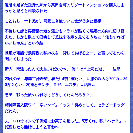
還暦を過ぎた独身の姉から某田舎町のリゾートマンションを購入しよ
うかと思うと相談された
こどおじニート兄が、両親亡き後ついに金が尽きた模様
不倫した嫁と再構築の道を選ぶもフラバが酷くて離婚の方向に切り替
えた。しかし親まで召喚して抵抗する嫁を見てるうちに「俺もすれば
いいじゃん」という結...
旦那が電話で義両親に私の杖を「貸してあげるよー」と言ってるのを
聞いてしまった
新人「間違ったんで支払いは次でｗ」 俺「は？上司だせ」 → 結果…
20代の子「専業主婦希望、寝たい時に寝たい、旦那の収入は700万～80
0万ぐらい。友達とランチ、ヨガ、エステ」→結果…
息子「戦った後の片付けはどうしてたんだろう？」
精神障害入院ワイ「辛いンゴ」イッヌ「初めまして、セラピードッグ
だわん」
夫「ハロウィンで子供達にお菓子を配った。5万くれ」私「ハァ？」→
拒否したら離婚しようと言われ...