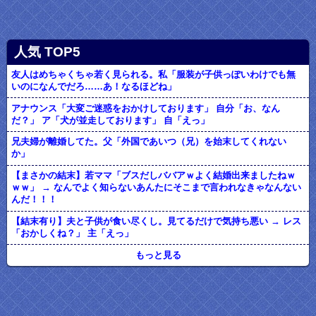
人気 TOP5
友人はめちゃくちゃ若く見られる。私「服装が子供っぽいわけでも無
いのになんでだろ……あ！なるほどね」
アナウンス「大変ご迷惑をおかけしております」 自分「お、なん
だ？」 ア「犬が並走しております」 自「えっ」
兄夫婦が離婚してた。父「外国であいつ（兄）を始末してくれない
か」
【まさかの結末】若ママ「ブスだしババアｗよく結婚出来ましたねｗ
ｗｗ」 → なんでよく知らないあんたにそこまで言われなきゃなんない
んだ！！！
【結末有り】夫と子供が食い尽くし。見てるだけで気持ち悪い → レス
「おかしくね？」 主「えっ」
もっと見る