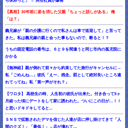
ら休みっと」 → 男性社員が爆発
【真相】30年前に姿を消した父親「ちょっと話しがある」 俺
「は？」
義兄嫁が「親の介護に行くので私さんは車で送迎して」と言って
きた。私は義兄嫁の親と会った事もないので、断ると！？
うちの固定電話の番号は、６と９を間違うと同じ市内の孤児院に
かかる
【無神経】親が倒れて前々から約束してた旅行がキャンセルに→
私「ごめんね…」彼氏「えー、残念。罰として絶対良いところ連
れてってね」私「第一声がそれ？」
【ワロタ】 高校生の時、人生初の彼氏が出来た。付き合って5ヶ
月経った頃にデートをして家に誘われた。ついにこの日が…！！
と思いドキドキしてると...
ＳＮＳで拡散されたデマを信じた人達が店に押し掛けてきて「人
間のクズ！」「最低！」→店が潰れて…