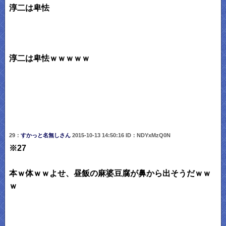
淳二は卑怯
淳二は卑怯ｗｗｗｗｗ
29：
すかっと名無しさん
2015-10-13 14:50:16 ID：NDYxMzQ0N
※27
本ｗ体ｗｗよせ、昼飯の麻婆豆腐が鼻から出そうだｗｗ
ｗ