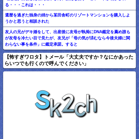
る・・・これは・・・
還暦を過ぎた独身の姉から某田舎町のリゾートマンションを購入しよ
うかと思うと相談された
友人の兄がデキ婚をして、出産後に友母が執拗にDNA鑑定を薦め誰も
が友母を冷たい目で見たが、友兄が「母の気が済むなら今後夫婦に関
わらない事を条件」に鑑定承諾。すると
【怖すぎワロタ】トメール「大丈夫ですか？なにかあった
らいつでも行くので呼んでください」