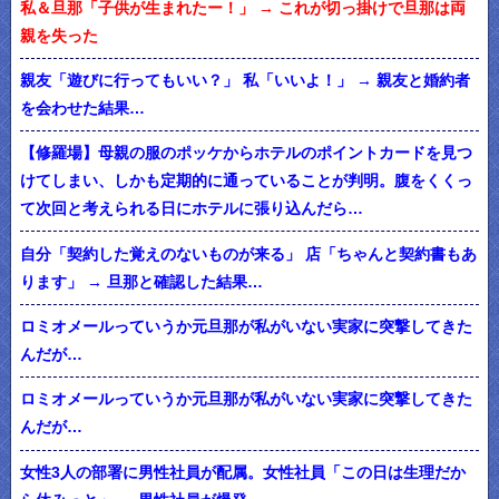
私＆旦那「子供が生まれたー！」 → これが切っ掛けで旦那は両
親を失った
親友「遊びに行ってもいい？」 私「いいよ！」 → 親友と婚約者
を会わせた結果…
【修羅場】母親の服のポッケからホテルのポイントカードを見つ
けてしまい、しかも定期的に通っていることが判明。腹をくくっ
て次回と考えられる日にホテルに張り込んだら…
自分「契約した覚えのないものが来る」 店「ちゃんと契約書もあ
ります」 → 旦那と確認した結果…
ロミオメールっていうか元旦那が私がいない実家に突撃してきた
んだが…
ロミオメールっていうか元旦那が私がいない実家に突撃してきた
んだが…
女性3人の部署に男性社員が配属。女性社員「この日は生理だか