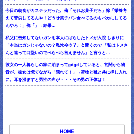
今日の朝食がカステラだった。俺「それお菓子だろ」嫁「栄養考
えて苦労してるんや！どうせ菓子パン食べてるのもバカにしてる
んやろ！」俺「」→結果…
私父に告知してないガンを本人にばらしたトメが入院 しきりに
「本当はガンじゃないの？私ﾀﾋぬの？」と聞くので 「私はトメさ
んと違って口堅いのでぺらぺら言えません」と言うと…
彼女の一人暮らしの家に泊まってgdgdしていると、玄関から物
音が。彼女は慌てながら「隠れて！」→荷物と靴と共に押し入れ
に。耳を澄ますと男性の声が・・・その男の正体は！
HOME