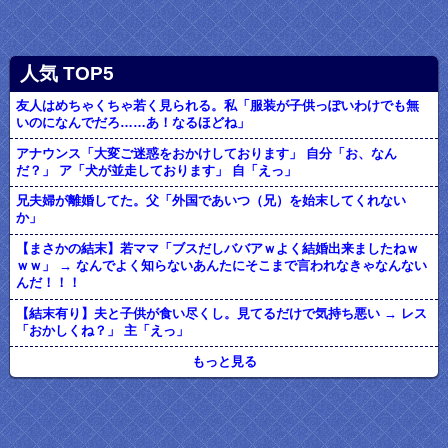
人気 TOP5
友人はめちゃくちゃ若く見られる。私「服装が子供っぽいわけでも無
いのになんでだろ……あ！なるほどね」
アナウンス「大変ご迷惑をおかけしております」 自分「お、なん
だ？」 ア「犬が並走しております」 自「えっ」
兄夫婦が離婚してた。父「外国であいつ（兄）を始末してくれない
か」
【まさかの結末】若ママ「ブスだしババアｗよく結婚出来ましたねｗ
ｗｗ」 → なんでよく知らないあんたにそこまで言われなきゃなんない
んだ！！！
【結末有り】夫と子供が食い尽くし。見てるだけで気持ち悪い → レス
「おかしくね？」 主「えっ」
もっと見る