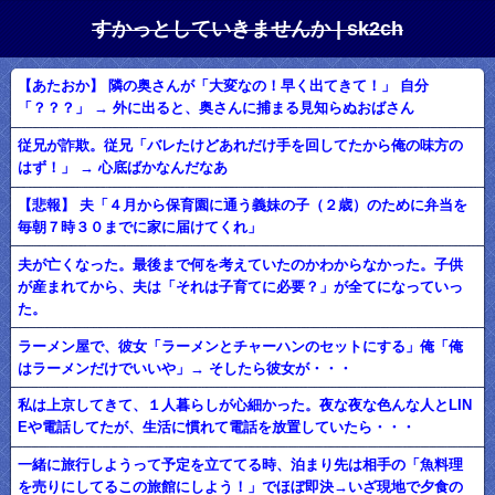
すかっとしていきませんか | sk2ch
【あたおか】 隣の奥さんが「大変なの！早く出てきて！」 自分
「？？？」 → 外に出ると、奥さんに捕まる見知らぬおばさん
従兄が詐欺。従兄「バレたけどあれだけ手を回してたから俺の味方の
はず！」 → 心底ばかなんだなあ
【悲報】 夫「４月から保育園に通う義妹の子（２歳）のために弁当を
毎朝７時３０までに家に届けてくれ」
夫が亡くなった。最後まで何を考えていたのかわからなかった。子供
が産まれてから、夫は「それは子育てに必要？」が全てになっていっ
た。
ラーメン屋で、彼女「ラーメンとチャーハンのセットにする」俺「俺
はラーメンだけでいいや」→ そしたら彼女が・・・
私は上京してきて、１人暮らしが心細かった。夜な夜な色んな人とLIN
Eや電話してたが、生活に慣れて電話を放置していたら・・・
一緒に旅行しようって予定を立ててる時、泊まり先は相手の「魚料理
を売りにしてるこの旅館にしよう！」でほぼ即決→いざ現地で夕食の