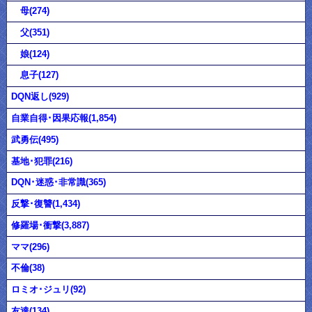
母(274)
父(351)
娘(124)
息子(127)
DQN返し(929)
自業自得･因果応報(1,854)
武勇伝(495)
基地･犯罪(216)
DQN･迷惑･非常識(365)
反撃･復讐(1,434)
修羅場･衝撃(3,887)
ママ(296)
不倫(38)
ロミオ･ジュリ(92)
友達(134)