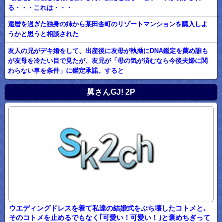
る・・・これは・・・
還暦を過ぎた独身の姉から某田舎町のリゾートマンションを購入しよ
うかと思うと相談された
友人の兄がデキ婚をして、出産後に友母が執拗にDNA鑑定を薦め誰も
が友母を冷たい目で見たが、友兄が「母の気が済むなら今後夫婦に関
わらない事を条件」に鑑定承諾。すると
舅さんGJ! 2P
ウエディングドレスを着て私達の結婚式をぶち壊したコトメと､
そのコトメを止めるでもなく｢可愛い！可愛い！｣と褒めちぎって