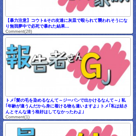
【暴力注意】コウト&その友達に灰皿で殴られて襲われそうにな
り無我夢中で必死で暴れた結果…
Comment(28)
トメ｢髪の毛を染めるなんて～ジーパンで出かけるなんて～｣ 私
｢年齢が違うんだから身に着ける物も違いますよ｣ トメ｢私は姑さ
んとそんな違う格好はしてなかったわよ｣
Comment(1)