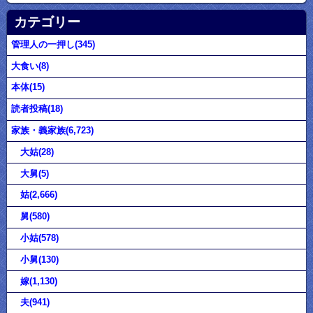
カテゴリー
管理人の一押し(345)
大食い(8)
本体(15)
読者投稿(18)
家族・義家族(6,723)
大姑(28)
大舅(5)
姑(2,666)
舅(580)
小姑(578)
小舅(130)
嫁(1,130)
夫(941)