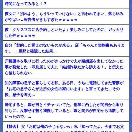
時間になってみると！？
彼女に「別れよう、もうやっていけない」と言われてまい、落ち込み
がやばい←報告者がきもすぎたｗｗｗｗｗ
彼「クリスマスに店予約しといたよ」楽しみにしてたのに、ガッカリ
した件ｗｗｗｗｗ
自分「契約した覚えのないものが来る」 店「ちゃんと契約書もありま
す」 → 旦那と確認した結果…
戸籍謄本を取りに行ったのがきっかけで夫が婚姻届を出してなかった
事が発覚した→即別居して夫に「結婚詐欺だから訴える！」と伝えた
ら信じられない...
知的障害の息子と暮らしてる私。ある日、うちに電話してきた警察が
『お宅の息子さんが近所の女性の家にいます』と言ってきた。その
後、息子を迎え...
帰宅すると、嫁が男とイチャついてた。部屋に凸したが間男から返り
討ちに。反撃せず暫く我慢していると、嫁と間男が自宅から退散して
いったので、...
【賛否】 父「お前は俺の子じゃないw」私「知ってたよ。今までお父