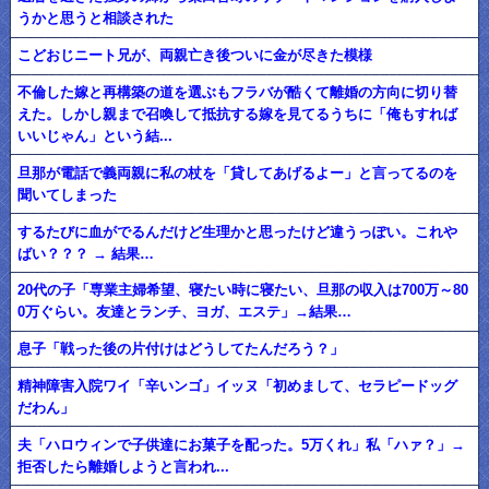
うかと思うと相談された
こどおじニート兄が、両親亡き後ついに金が尽きた模様
不倫した嫁と再構築の道を選ぶもフラバが酷くて離婚の方向に切り替
えた。しかし親まで召喚して抵抗する嫁を見てるうちに「俺もすれば
いいじゃん」という結...
旦那が電話で義両親に私の杖を「貸してあげるよー」と言ってるのを
聞いてしまった
するたびに血がでるんだけど生理かと思ったけど違うっぽい。これや
ばい？？？ → 結果…
20代の子「専業主婦希望、寝たい時に寝たい、旦那の収入は700万～80
0万ぐらい。友達とランチ、ヨガ、エステ」→結果…
息子「戦った後の片付けはどうしてたんだろう？」
精神障害入院ワイ「辛いンゴ」イッヌ「初めまして、セラピードッグ
だわん」
夫「ハロウィンで子供達にお菓子を配った。5万くれ」私「ハァ？」→
拒否したら離婚しようと言われ...