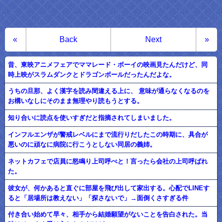
«
Back
Next
»
昔、東映アニメフェアでママレード・ボーイの映画見たんだけど、同
時上映がスラムダンクとドラゴンボールだったんだよな。
うちの旦那、よく漢字を読み間違える上に、 意味が通らなくなるのを
お構いなしにそのまま無理やり読もうとする。
知り合いに読点を使いすぎだと指摘されてしまいました。
インフルエンザが警戒レベルにまで流行りだしたこの時期に、具合が
悪いのに頑なに病院に行こうとしない同居の義姉。
ネットカフェで店員に怒鳴り上司呼べと！言ったら会社の上司呼ばれ
た。
彼女が、何かあると直ぐに部屋を飛び出して家出する。心配でLINEす
ると「居場所は教えない」「探さないで」→面倒くさすぎる件
付き合い始めて早々、相手から結婚願望がないことを告白された。当