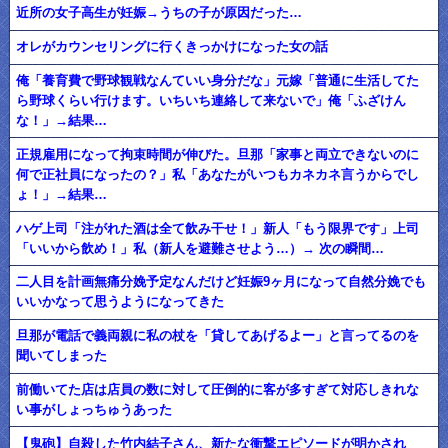
近所の女子高生が妊娠→うちの子が原因だった…
オレがカウンセリングに行くきっかけになった女の話
俺「養育費で野球観戦なんていい身分だな」元嫁「普通に生活してた
ら野球くらい行けます。いちいち連絡して来ないで」俺「ふざけん
な！」→結果…
正規雇用になって拘束時間が伸びた。旦那「家事と両立できないのに
何で正社員になったの？」私「あなたがいつもカネカネ言うからでし
ょ！」→結果…
ハゲ上司「注がれた酒は全て飲み干せ！」新人「もう限界です」上司
「いいから飲め！」私（新人を避難させよう…）→ 次の瞬間…
二人目を計画無痛分娩予定なんだけど妊娠9ヶ月になって自然分娩でも
いいかなって思うようになってきた
旦那が電話で義両親に私の杖を「貸してあげるよー」と言ってるのを
聞いてしまった
前働いてた店は店員の数に対して圧倒的に客が多すぎて対応しきれな
い事がしょっちゅうあった
【鬼砲】自殺した竹内結子さん、新たな衝撃エピソードが明かされ