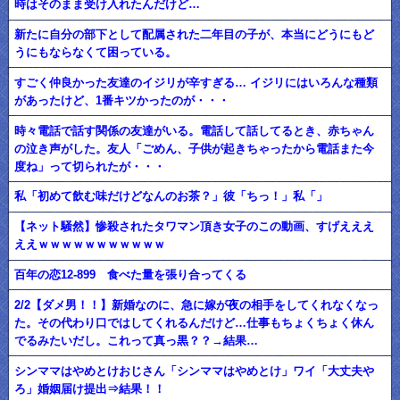
時はそのまま受け入れたんだけど…
新たに自分の部下として配属された二年目の子が、本当にどうにもど
うにもならなくて困っている。
すごく仲良かった友達のイジリが辛すぎる… イジリにはいろんな種類
があったけど、1番キツかったのが・・・
時々電話で話す関係の友達がいる。電話して話してるとき、赤ちゃん
の泣き声がした。友人「ごめん、子供が起きちゃったから電話また今
度ね」って切られたが・・・
私「初めて飲む味だけどなんのお茶？」彼「ちっ！」私「」
【ネット騒然】惨殺されたタワマン頂き女子のこの動画、すげえええ
ええｗｗｗｗｗｗｗｗｗｗｗ
百年の恋12-899 食べた量を張り合ってくる
2/2【ダメ男！！】新婚なのに、急に嫁が夜の相手をしてくれなくなっ
た。その代わり口ではしてくれるんだけど…仕事もちょくちょく休ん
でるみたいだし。これって真っ黒？？→結果…
シンママはやめとけおじさん「シンママはやめとけ」ワイ「大丈夫や
ろ」婚姻届け提出⇒結果！！