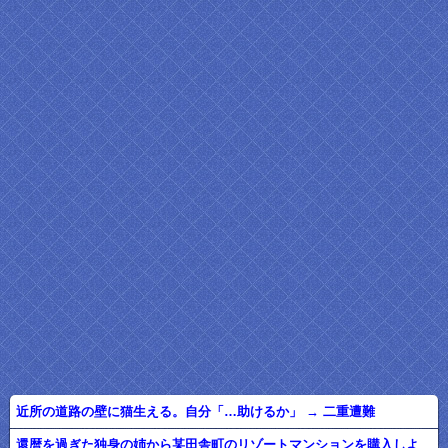
近所の道路の壁に猫生える。自分「…助けるか」 → 二重遭難
還暦を過ぎた独身の姉から某田舎町のリゾートマンションを購入しよ