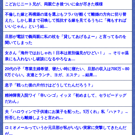
こどおじニート兄が、両親亡き後ついに金が尽きた模様
不倫した嫁と再構築の道を選ぶもフラバが酷くて離婚の方向に切り替
えた。しかし親まで召喚して抵抗する嫁を見てるうちに「俺もすれば
いいじゃん」という結...
旦那が電話で義両親に私の杖を「貸してあげるよー」と言ってるのを
聞いてしまった
女さん「海外ではおしゃれ！日本は差別偏見がひどい！」 → そりゃ温
泉にも入れないし破談になるやろなぁ…
20代の子「専業主婦希望、寝たい時に寝たい、旦那の収入は700万～80
0万ぐらい。友達とランチ、ヨガ、エステ」→結果…
息子「戦った後の片付けはどうしてたんだろう？」
精神障害入院ワイ「辛いンゴ」イッヌ「初めまして、セラピードッグ
だわん」
夫「ハロウィンで子供達にお菓子を配った。5万くれ」私「ハァ？」→
拒否したら離婚しようと言われ...
ロミオメールっていうか元旦那が私がいない実家に突撃してきたんだ
が…