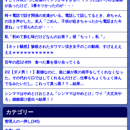
があったけど、1番キツかったのが・・・
時々電話で話す関係の友達がいる。電話して話してるとき、赤ちゃん
の泣き声がした。友人「ごめん、子供が起きちゃったから電話また今
度ね」って切られたが・・・
私「初めて飲む味だけどなんのお茶？」彼「ちっ！」私「」
【ネット騒然】惨殺されたタワマン頂き女子のこの動画、すげえええ
ええｗｗｗｗｗｗｗｗｗｗｗ
百年の恋12-899 食べた量を張り合ってくる
2/2【ダメ男！！】新婚なのに、急に嫁が夜の相手をしてくれなくなっ
た。その代わり口ではしてくれるんだけど…仕事もちょくちょく休ん
でるみたいだし。これって真っ黒？？→結果…
シンママはやめとけおじさん「シンママはやめとけ」ワイ「大丈夫や
ろ」婚姻届け提出⇒結果！！
カテゴリー
管理人の一押し(345)