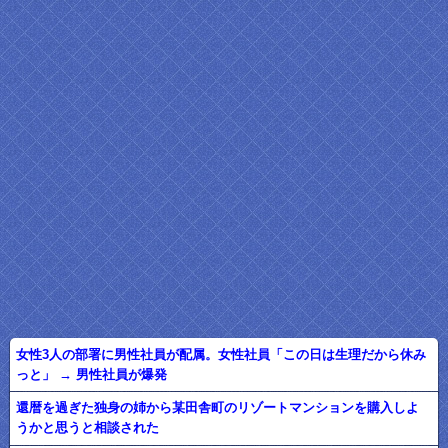
女性3人の部署に男性社員が配属。女性社員「この日は生理だから休み
っと」 → 男性社員が爆発
還暦を過ぎた独身の姉から某田舎町のリゾートマンションを購入しよ
うかと思うと相談された