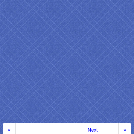
«
Next
»