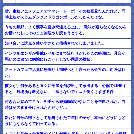
昔、東映アニメフェアでママレード・ボーイの映画見たんだけど、同
時上映がスラムダンクとドラゴンボールだったんだよな。
うちの旦那、よく漢字を読み間違える上に、 意味が通らなくなるのを
お構いなしにそのまま無理やり読もうとする。
知り合いに読点を使いすぎだと指摘されてしまいました。
インフルエンザが警戒レベルにまで流行りだしたこの時期に、具合が
悪いのに頑なに病院に行こうとしない同居の義姉。
ネットカフェで店員に怒鳴り上司呼べと！言ったら会社の上司呼ばれ
た。
彼女が、何かあると直ぐに部屋を飛び出して家出する。心配でLINEす
ると「居場所は教えない」「探さないで」→面倒くさすぎる件
付き合い始めて早々、相手から結婚願望がないことを告白された。当
時はそのまま受け入れたんだけど…
新たに自分の部下として配属された二年目の子が、本当にどうにもど
うにもならなくて困っている。
すごく仲良かった友達のイジリが辛すぎる… イジリにはいろんな種類