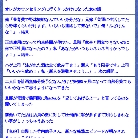
オレがカウンセリングに行くきっかけになった女の話
俺「養育費で野球観戦なんていい身分だな」元嫁「普通に生活してた
ら野球くらい行けます。いちいち連絡して来ないで」俺「ふざけん
な！」→結果…
正規雇用になって拘束時間が伸びた。旦那「家事と両立できないのに
何で正社員になったの？」私「あなたがいつもカネカネ言うからでし
ょ！」→結果…
ハゲ上司「注がれた酒は全て飲み干せ！」新人「もう限界です」上司
「いいから飲め！」私（新人を避難させよう…）→ 次の瞬間…
二人目を計画無痛分娩予定なんだけど妊娠9ヶ月になって自然分娩でも
いいかなって思うようになってきた
旦那が電話で義両親に私の杖を「貸してあげるよー」と言ってるのを
聞いてしまった
前働いてた店は店員の数に対して圧倒的に客が多すぎて対応しきれな
い事がしょっちゅうあった
【鬼砲】自殺した竹内結子さん、新たな衝撃エピソードが明かされ
る・・・これは・・・