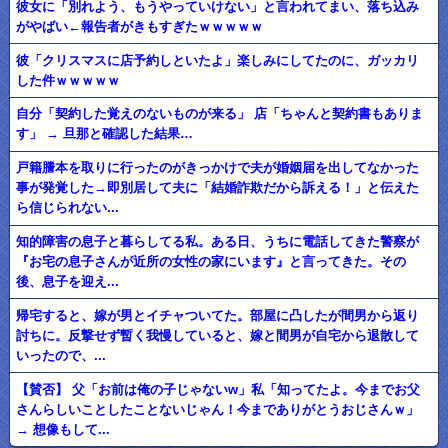
彼女に「別れよう、もうやっていけない」と言われてまい、落ち込み
がやばい←報告者がきもすぎたｗｗｗｗｗ
彼「クリスマスに店予約しといたよ」楽しみにしてたのに、ガッカリ
した件ｗｗｗｗｗ
自分「契約した覚えのないものが来る」 店「ちゃんと契約書もありま
す」 → 旦那と確認した結果…
戸籍謄本を取りに行ったのがきっかけで夫が婚姻届を出してなかった
事が発覚した→即別居して夫に「結婚詐欺だから訴える！」と伝えた
ら信じられない...
知的障害の息子と暮らしてる私。ある日、うちに電話してきた警察が
『お宅の息子さんが近所の女性の家にいます』と言ってきた。その
後、息子を迎え...
帰宅すると、嫁が男とイチャついてた。部屋に凸したが間男から返り
討ちに。反撃せず暫く我慢していると、嫁と間男が自宅から退散して
いったので、...
【賛否】 父「お前は俺の子じゃないw」私「知ってたよ。今までお父
さんらしいことしたことないじゃん！今までありがとうおじさんｗ」
→ 想像もして...