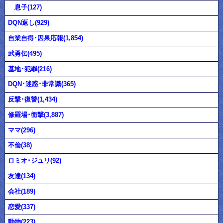
息子(127)
DQN返し(929)
自業自得･因果応報(1,854)
武勇伝(495)
基地･犯罪(216)
DQN･迷惑･非常識(365)
反撃･復讐(1,434)
修羅場･衝撃(3,887)
ママ(296)
不倫(38)
ロミオ･ジュリ(92)
友達(134)
会社(189)
恋愛(337)
動物(223)