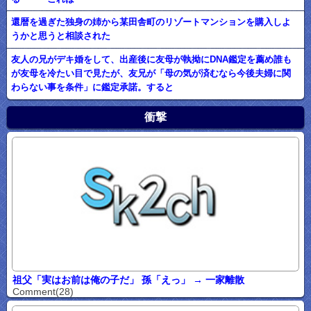
還暦を過ぎた独身の姉から某田舎町のリゾートマンションを購入しよ
うかと思うと相談された
友人の兄がデキ婚をして、出産後に友母が執拗にDNA鑑定を薦め誰も
が友母を冷たい目で見たが、友兄が「母の気が済むなら今後夫婦に関
わらない事を条件」に鑑定承諾。すると
衝撃
祖父「実はお前は俺の子だ」 孫「えっ」 → 一家離散
Comment(28)