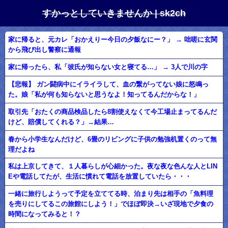
すかっとしていきませんか | sk2ch
家に帰ると、元カレ「おかえりー今日の夕飯なにー？」 → 咄嗟に玄関
から飛び出し警察に通報
家に帰ったら、私「彼氏が知らない女と寝てる…」 → 3人で川の字
【悲報】 ガン闘病中にイライラして、血の繋がってない娘に怒鳴っ
た。娘「私が何も知らないと思うなよ！知ってるんだからな！」
取引先「おたくの商品検品したら8割使えなくて今工場止まってるんだ
けど、賠償してくれる？」→結果…
春から小学生なんだけど、6畳のリビングに子供の勉強机置くのって無
理だよね
私は上京してきて、１人暮らしが心細かった。夜な夜な色んな人とLIN
Eや電話してたが、生活に慣れて電話を放置していたら・・・
一緒に旅行しようって予定を立ててる時、泊まり先は相手の「魚料理
を売りにしてるこの旅館にしよう！」でほぼ即決→いざ現地で夕食の
時間になってみると！？