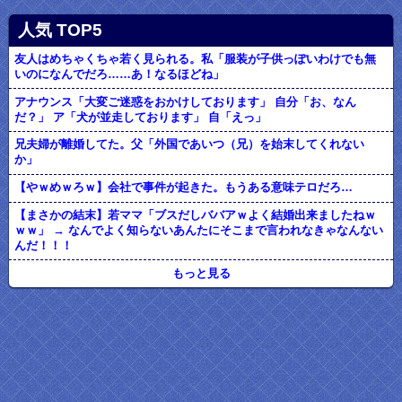
人気 TOP5
友人はめちゃくちゃ若く見られる。私「服装が子供っぽいわけでも無
いのになんでだろ……あ！なるほどね」
アナウンス「大変ご迷惑をおかけしております」 自分「お、なん
だ？」 ア「犬が並走しております」 自「えっ」
兄夫婦が離婚してた。父「外国であいつ（兄）を始末してくれない
か」
【やｗめｗろｗ】会社で事件が起きた。もうある意味テロだろ…
【まさかの結末】若ママ「ブスだしババアｗよく結婚出来ましたねｗ
ｗｗ」 → なんでよく知らないあんたにそこまで言われなきゃなんない
んだ！！！
もっと見る