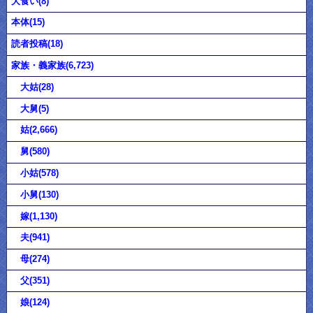
大食い(8)
本体(15)
読者投稿(18)
家族・義家族(6,723)
大姑(28)
大舅(5)
姑(2,666)
舅(580)
小姑(578)
小舅(130)
嫁(1,130)
夫(941)
母(274)
父(351)
娘(124)