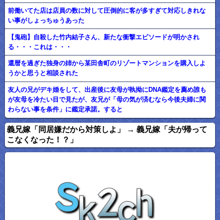
前働いてた店は店員の数に対して圧倒的に客が多すぎて対応しきれな
い事がしょっちゅうあった
【鬼砲】自殺した竹内結子さん、新たな衝撃エピソードが明かされ
る・・・これは・・・
還暦を過ぎた独身の姉から某田舎町のリゾートマンションを購入しよ
うかと思うと相談された
友人の兄がデキ婚をして、出産後に友母が執拗にDNA鑑定を薦め誰も
が友母を冷たい目で見たが、友兄が「母の気が済むなら今後夫婦に関
わらない事を条件」に鑑定承諾。すると
義兄嫁「同居嫌だから対策しよ」 → 義兄嫁「夫が帰って
こなくなった！？」