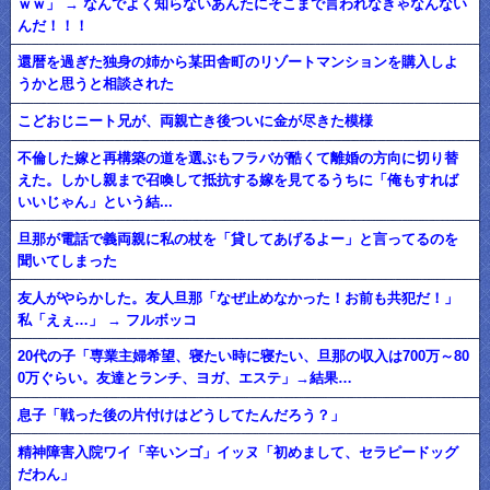
ｗｗ」 → なんでよく知らないあんたにそこまで言われなきゃなんない
んだ！！！
還暦を過ぎた独身の姉から某田舎町のリゾートマンションを購入しよ
うかと思うと相談された
こどおじニート兄が、両親亡き後ついに金が尽きた模様
不倫した嫁と再構築の道を選ぶもフラバが酷くて離婚の方向に切り替
えた。しかし親まで召喚して抵抗する嫁を見てるうちに「俺もすれば
いいじゃん」という結...
旦那が電話で義両親に私の杖を「貸してあげるよー」と言ってるのを
聞いてしまった
友人がやらかした。友人旦那「なぜ止めなかった！お前も共犯だ！」
私「えぇ…」 → フルボッコ
20代の子「専業主婦希望、寝たい時に寝たい、旦那の収入は700万～80
0万ぐらい。友達とランチ、ヨガ、エステ」→結果…
息子「戦った後の片付けはどうしてたんだろう？」
精神障害入院ワイ「辛いンゴ」イッヌ「初めまして、セラピードッグ
だわん」