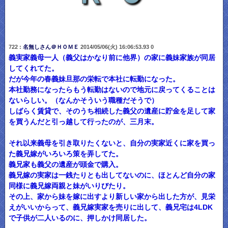
722 :
名無しさん＠ＨＯＭＥ
2014/05/06(火) 16:06:53.93 0
義実家義母一人（義父はかなり前に他界）の家に義妹家族が同居
してくれてた。
だが今年の春義妹旦那の栄転で本社に転勤になった。
本社勤務になったらもう転勤はないので地元に戻ってくることは
ないらしい。（なんかそういう職種だそうで）
しばらく賃貸で、そのうち相続した義父の遺産に貯金を足して家
を買うんだと引っ越して行ったのが、三月末。
それ以来義母を引き取りたくないと、自分の実家近くに家を買っ
た義兄嫁がいろいろ策を弄してた。
義兄家も義父の遺産が頭金で購入。
義兄嫁の実家は一銭たりとも出してないのに、ほとんど自分の家
同様に義兄嫁両親と妹がいりびたり。
その上、家から妹を嫁に出すより新しい家から出した方が、見栄
えがいいからって、義兄嫁実家を売りに出して、義兄宅は4LDK
で子供が二人いるのに、押しかけ同居した。