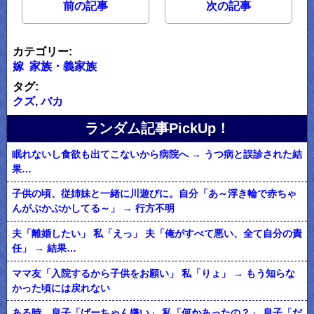
前の記事
次の記事
カテゴリー:
嫁
家族・義家族
タグ:
クズ
,
バカ
ランダム記事PickUp！
眠れないし食欲も出てこないから病院へ → うつ病と誤診された結
果…
子供の頃、従姉妹と一緒に川遊びに。自分「あ～浮き輪で赤ちゃ
んがぷかぷかしてる～」 → 行方不明
夫「離婚したい」 私「えっ」 夫「俺がすべて悪い、全て自分の責
任」 → 結果…
ママ友「入院するから子供をお願い」 私「りょ」 → もう知らな
かった頃には戻れない
ある時、息子「ばーちゃん嫌い」 私「何かあったの？」 息子「だ