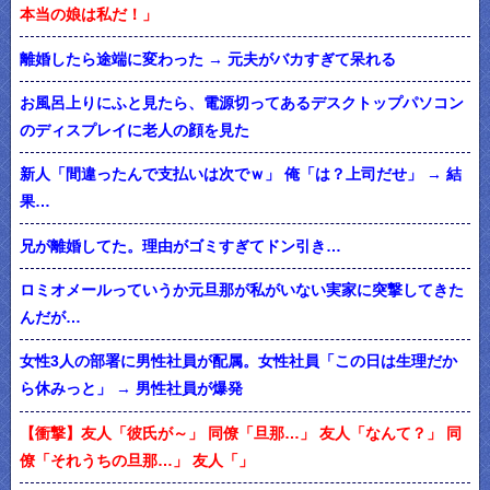
本当の娘は私だ！」
離婚したら途端に変わった → 元夫がバカすぎて呆れる
お風呂上りにふと見たら、電源切ってあるデスクトップパソコン
のディスプレイに老人の顔を見た
新人「間違ったんで支払いは次でｗ」 俺「は？上司だせ」 → 結
果…
兄が離婚してた。理由がゴミすぎてドン引き…
ロミオメールっていうか元旦那が私がいない実家に突撃してきた
んだが…
女性3人の部署に男性社員が配属。女性社員「この日は生理だか
ら休みっと」 → 男性社員が爆発
【衝撃】友人「彼氏が～」 同僚「旦那…」 友人「なんて？」 同
僚「それうちの旦那…」 友人「」