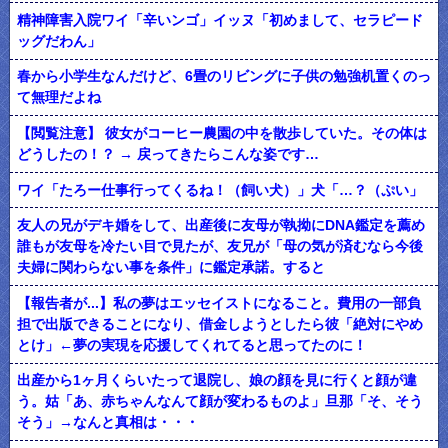
精神障害入院ワイ「辛いンゴ」イッヌ「初めまして、セラピード
ッグだわん」
春から小学生なんだけど、6畳のリビングに子供の勉強机置くのっ
て無理だよね
【閲覧注意】 彼女がコーヒー農園の中を散歩していた。その体は
どうしたの！？ → 戻ってきたらこんな姿です…
ワイ「たろー仕事行ってくるね！（飼い犬）」犬「…？（ぷい」
友人の兄がデキ婚をして、出産後に友母が執拗にDNA鑑定を薦め
誰もが友母を冷たい目で見たが、友兄が「母の気が済むなら今後
夫婦に関わらない事を条件」に鑑定承諾。すると
【報告者が...】私の夢はエッセイストになること。費用の一部負
担で出版できることになり、借金しようとしたら彼「絶対にやめ
とけ」←夢の実現を応援してくれてると思ってたのに！
出産から1ヶ月くらいたって退院し、娘の顔を見に行くと顔が違
う。姑「あ、赤ちゃんなんて顔が変わるものよ」旦那「そ、そう
そう」→なんと真相は・・・