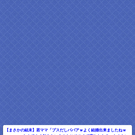
【まさかの結末】若ママ「ブスだしババアｗよく結婚出来ましたねｗ