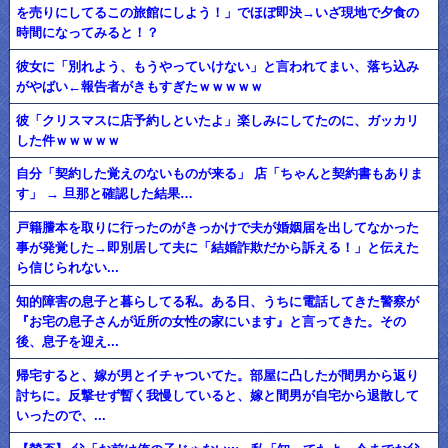
を売りにしてるこの旅館にしよう！」でほぼ即決→いざ現地で夕食の
時間になってみると！？
彼女に「別れよう、もうやっていけない」と言われてまい、落ち込み
がやばい←報告者がきもすぎたｗｗｗｗｗ
彼「クリスマスに店予約しといたよ」楽しみにしてたのに、ガッカリ
した件ｗｗｗｗｗ
自分「契約した覚えのないものが来る」 店「ちゃんと契約書もありま
す」 → 旦那と確認した結果…
戸籍謄本を取りに行ったのがきっかけで夫が婚姻届を出してなかった
事が発覚した→即別居して夫に「結婚詐欺だから訴える！」と伝えた
ら信じられない...
知的障害の息子と暮らしてる私。ある日、うちに電話してきた警察が
『お宅の息子さんが近所の女性の家にいます』と言ってきた。その
後、息子を迎え...
帰宅すると、嫁が男とイチャついてた。部屋に凸したが間男から返り
討ちに。反撃せず暫く我慢していると、嫁と間男が自宅から退散して
いったので、...