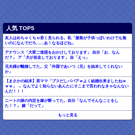
人気 TOP5
友人はめちゃくちゃ若く見られる。私「服装が子供っぽいわけでも無
いのになんでだろ……あ！なるほどね」
アナウンス「大変ご迷惑をおかけしております」 自分「お、なん
だ？」 ア「犬が並走しております」 自「えっ」
兄夫婦が離婚してた。父「外国であいつ（兄）を始末してくれない
か」
【まさかの結末】若ママ「ブスだしババアｗよく結婚出来ましたねｗ
ｗｗ」 → なんでよく知らないあんたにそこまで言われなきゃなんない
んだ！！！
ニートの娘の内定を嫁が断ってた。自分「なんでそんなことをし
た！？」 嫁「だって」
もっと見る