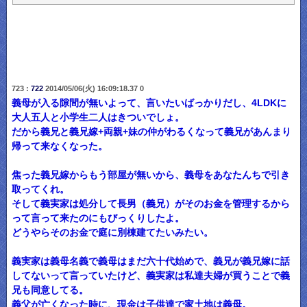
723 :
722
2014/05/06(火) 16:09:18.37 0
義母が入る隙間が無いよって、言いたいばっかりだし、4LDKに
大人五人と小学生二人はきついでしょ。
だから義兄と義兄嫁+両親+妹の仲がわるくなって義兄があんまり
帰って来なくなった。
焦った義兄嫁からもう部屋が無いから、義母をあなたんちで引き
取ってくれ。
そして義実家は処分して長男（義兄）がそのお金を管理するから
って言って来たのにもびっくりしたよ。
どうやらそのお金で庭に別棟建てたいみたい。
義実家は義母名義で義母はまだ六十代始めで、義兄が義兄嫁に話
してないって言っていたけど、義実家は私達夫婦が買うことで義
兄も同意してる。
義父が亡くなった時に、現金は子供達で家土地は義母。