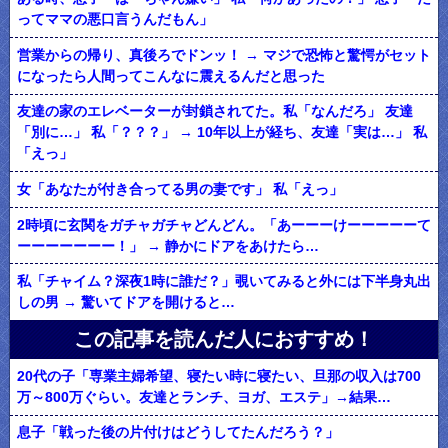
ってママの悪口言うんだもん」
営業からの帰り、真後ろでドンッ！ → マジで恐怖と驚愕がセット
になったら人間ってこんなに震えるんだと思った
友達の家のエレベーターが封鎖されてた。私「なんだろ」 友達
「別に…」 私「？？？」 → 10年以上が経ち、友達「実は…」 私
「えっ」
女「あなたが付き合ってる男の妻です」 私「えっ」
2時頃に玄関をガチャガチャどんどん。「あーーーけーーーーーて
ーーーーーーー！」 → 静かにドアをあけたら…
私「チャイム？深夜1時に誰だ？」覗いてみると外には下半身丸出
しの男 → 驚いてドアを開けると…
この記事を読んだ人におすすめ！
20代の子「専業主婦希望、寝たい時に寝たい、旦那の収入は700
万～800万ぐらい。友達とランチ、ヨガ、エステ」→結果…
息子「戦った後の片付けはどうしてたんだろう？」