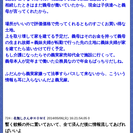
相続したときはまだ義母が働いていたから、現金は子供達へと義
母が言ってくれたから。
場所がいいので評価価格で売ってくれるとものすごくお買い得な
土地。
上を取り壊して家を建てる予定だ。義母はそのお金を持って義母
の生まれ故郷＝義妹夫婦が転勤で行った先の土地に義妹夫婦が家
を建てたら追いかけて行く予定。
もし介護になったらその義実家売却代金で施設に行くって。
義母本人が定年まで働いた公務員なので年金もばっちりだしね。
ふだんから義実家嫌って法事すらパスして来ないから、こういう
情報も耳に入らないんだよ義兄嫁。
724 :
名無しさん＠ＨＯＭＥ
2014/05/06(火) 16:21:54.05 0
暫く蚊帳の外に置いておいて、全て済んだ後に情報流してあげれ
ばいいよ