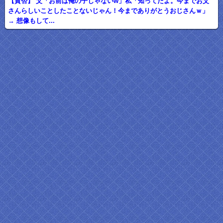
【賛否】 父「お前は俺の子じゃないw」私「知ってたよ。今までお父
さんらしいことしたことないじゃん！今までありがとうおじさんｗ」
→ 想像もして...