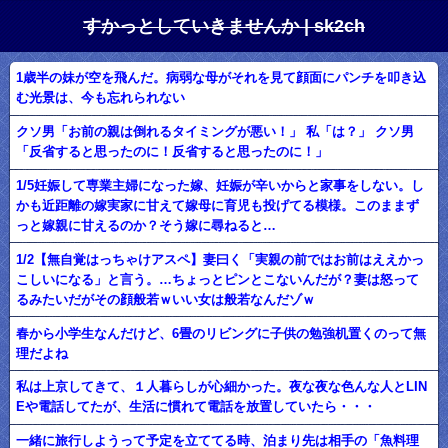
すかっとしていきませんか | sk2ch
1歳半の妹が空を飛んだ。病弱な母がそれを見て顔面にパンチを叩き込
む光景は、今も忘れられない
クソ男「お前の親は倒れるタイミングが悪い！」 私「は？」 クソ男
「反省すると思ったのに！反省すると思ったのに！」
1/5妊娠して専業主婦になった嫁、妊娠が辛いからと家事をしない。し
かも近距離の嫁実家に甘えて嫁母に育児も投げてる模様。このままず
っと嫁親に甘えるのか？そう嫁に尋ねると…
1/2【無自覚はっちゃけアスペ】妻曰く「実親の前ではお前はええかっ
こしいになる」と言う。…ちょっとピンとこないんだが？妻は怒って
るみたいだがその顔般若ｗいい女は般若なんだゾｗ
春から小学生なんだけど、6畳のリビングに子供の勉強机置くのって無
理だよね
私は上京してきて、１人暮らしが心細かった。夜な夜な色んな人とLIN
Eや電話してたが、生活に慣れて電話を放置していたら・・・
一緒に旅行しようって予定を立ててる時、泊まり先は相手の「魚料理