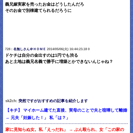
義兄嫁実家を売ったお金はどうしたんだろ
そのお金で別棟建てられるだろうに
728 :
名無しさん＠ＨＯＭＥ
2014/05/06(火) 16:44:23.18 0
ドケチは自分の金出すのは1円でも渋る
あと土地は義兄名義で勝手に増築とかできないんじゃね？
sk2ch:
突然ですがおすすめの記事を紹介します
【キチ】 マイホーム建てた直後、実母のことで夫と喧嘩して離婚
→ 元夫「妊娠した！」 私「は？」
家に見知らぬ女。私「えっだれ」 → ぶん殴られ、女「この家の