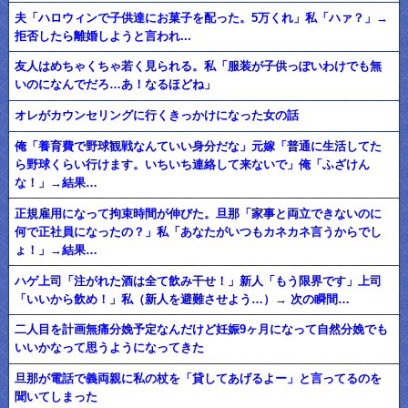
夫「ハロウィンで子供達にお菓子を配った。5万くれ」私「ハァ？」→
拒否したら離婚しようと言われ...
友人はめちゃくちゃ若く見られる。私「服装が子供っぽいわけでも無
いのになんでだろ…あ！なるほどね」
オレがカウンセリングに行くきっかけになった女の話
俺「養育費で野球観戦なんていい身分だな」元嫁「普通に生活してた
ら野球くらい行けます。いちいち連絡して来ないで」俺「ふざけん
な！」→結果…
正規雇用になって拘束時間が伸びた。旦那「家事と両立できないのに
何で正社員になったの？」私「あなたがいつもカネカネ言うからでし
ょ！」→結果…
ハゲ上司「注がれた酒は全て飲み干せ！」新人「もう限界です」上司
「いいから飲め！」私（新人を避難させよう…）→ 次の瞬間…
二人目を計画無痛分娩予定なんだけど妊娠9ヶ月になって自然分娩でも
いいかなって思うようになってきた
旦那が電話で義両親に私の杖を「貸してあげるよー」と言ってるのを
聞いてしまった