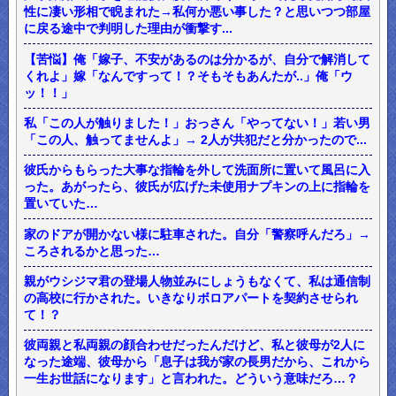
性に凄い形相で睨まれた→私何か悪い事した？と思いつつ部屋
に戻る途中で判明した理由が衝撃す...
【苦悩】俺「嫁子、不安があるのは分かるが、自分で解消して
くれよ」嫁「なんですって！？そもそもあんたが..」俺「ウ
ッ！！」
私「この人が触りました！」おっさん「やってない！」若い男
「この人、触ってませんよ」→ 2人が共犯だと分かったので...
彼氏からもらった大事な指輪を外して洗面所に置いて風呂に入
った。あがったら、彼氏が広げた未使用ナプキンの上に指輪を
置いていた…
家のドアが開かない様に駐車された。自分「警察呼んだろ」→
ころされるかと思った…
親がウシジマ君の登場人物並みにしょうもなくて、私は通信制
の高校に行かされた。いきなりボロアパートを契約させられ
て！？
彼両親と私両親の顔合わせだったんだけど、私と彼母が2人に
なった途端、彼母から「息子は我が家の長男だから、これから
一生お世話になります」と言われた。どういう意味だろ…？