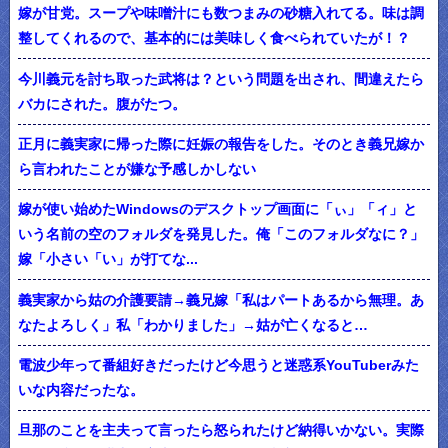
嫁が甘党。スープや味噌汁にも数つまみの砂糖入れてる。味は調
整してくれるので、基本的には美味しく食べられていたが！？
今川義元を討ち取った武将は？という問題を出され、間違えたら
バカにされた。腹がたつ。
正月に義実家に帰った際に妊娠の報告をした。そのとき義兄嫁か
ら言われたことが嫌な予感しかしない
嫁が使い始めたWindowsのデスクトップ画面に「ぃ」「ィ」と
いう名前の空のフォルダを発見した。俺「このフォルダなに？」
嫁「小さい「い」が打てな...
義実家から姑の介護要請→義兄嫁「私はパートあるから無理。あ
なたよろしく」私「わかりました」→姑が亡くなると…
電波少年って番組好きだったけど今思うと迷惑系YouTuberみた
いな内容だったな。
旦那のことを主夫って言ったら怒られたけど納得いかない。実際