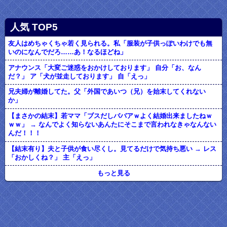
人気 TOP5
友人はめちゃくちゃ若く見られる。私「服装が子供っぽいわけでも無
いのになんでだろ……あ！なるほどね」
アナウンス「大変ご迷惑をおかけしております」 自分「お、なん
だ？」 ア「犬が並走しております」 自「えっ」
兄夫婦が離婚してた。父「外国であいつ（兄）を始末してくれない
か」
【まさかの結末】若ママ「ブスだしババアｗよく結婚出来ましたねｗ
ｗｗ」 → なんでよく知らないあんたにそこまで言われなきゃなんない
んだ！！！
【結末有り】夫と子供が食い尽くし。見てるだけで気持ち悪い → レス
「おかしくね？」 主「えっ」
もっと見る