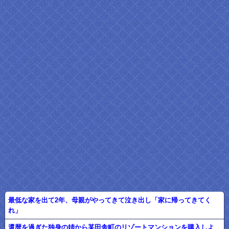
最低な家を出て2年、母親がやってきて泣き出し「家に帰ってきてく
れ」
還暦を過ぎた独身の姉から某田舎町のリゾートマンションを購入しよ