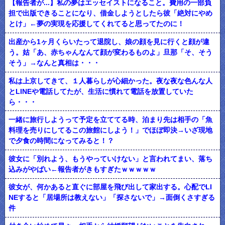
【報告者が...】私の夢はエッセイストになること。費用の一部負
担で出版できることになり、借金しようとしたら彼「絶対にやめ
とけ」←夢の実現を応援してくれてると思ってたのに！
出産から1ヶ月くらいたって退院し、娘の顔を見に行くと顔が違
う。姑「あ、赤ちゃんなんて顔が変わるものよ」旦那「そ、そう
そう」→なんと真相は・・・
私は上京してきて、１人暮らしが心細かった。夜な夜な色んな人
とLINEや電話してたが、生活に慣れて電話を放置していた
ら・・・
一緒に旅行しようって予定を立ててる時、泊まり先は相手の「魚
料理を売りにしてるこの旅館にしよう！」でほぼ即決→いざ現地
で夕食の時間になってみると！？
彼女に「別れよう、もうやっていけない」と言われてまい、落ち
込みがやばい←報告者がきもすぎたｗｗｗｗｗ
彼女が、何かあると直ぐに部屋を飛び出して家出する。心配でLI
NEすると「居場所は教えない」「探さないで」→面倒くさすぎる
件