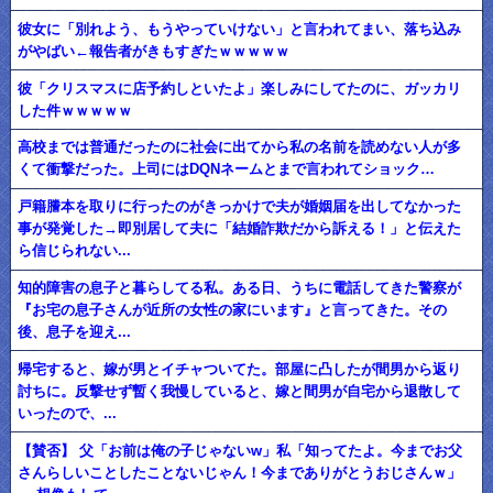
彼女に「別れよう、もうやっていけない」と言われてまい、落ち込み
がやばい←報告者がきもすぎたｗｗｗｗｗ
彼「クリスマスに店予約しといたよ」楽しみにしてたのに、ガッカリ
した件ｗｗｗｗｗ
高校までは普通だったのに社会に出てから私の名前を読めない人が多
くて衝撃だった。上司にはDQNネームとまで言われてショック…
戸籍謄本を取りに行ったのがきっかけで夫が婚姻届を出してなかった
事が発覚した→即別居して夫に「結婚詐欺だから訴える！」と伝えた
ら信じられない...
知的障害の息子と暮らしてる私。ある日、うちに電話してきた警察が
『お宅の息子さんが近所の女性の家にいます』と言ってきた。その
後、息子を迎え...
帰宅すると、嫁が男とイチャついてた。部屋に凸したが間男から返り
討ちに。反撃せず暫く我慢していると、嫁と間男が自宅から退散して
いったので、...
【賛否】 父「お前は俺の子じゃないw」私「知ってたよ。今までお父
さんらしいことしたことないじゃん！今までありがとうおじさんｗ」