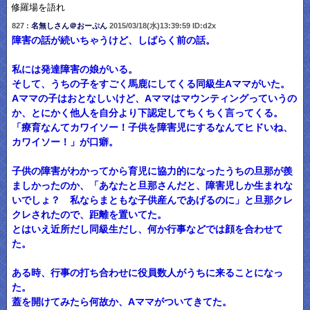
修羅場を語れ
827 :
名無しさん＠おーぷん
2015/03/18(水)13:39:59 ID:d2x
障害の話が続いちゃうけど、しばらく前の話。
私には発達障害の娘がいる。
そして、うちの子をすごく馬鹿にしてくる同級生Aママがいた。
Aママの子はおとなしいけど、Aママはマウンティングっていうの
か、とにかく他人を自分より下認定してちくちく言ってくる。
「療育なんてカワイソー！子供を障害児にするなんてヒドいね、
カワイソー！」が口癖。
子供の障害がわかってから育児に協力的になったうちの旦那が羨
ましかったのか、「あなたと旦那さんだと、障害児しか生まれな
いでしょ？ 私ならまともな子供産んであげるのに」と旦那クレ
クレされたので、距離を置いてた。
とはいえ近所だし同級生だし、何か行事などでは顔を合わせて
た。
ある時、行事の打ち合わせに役員数人がうちに来ることになっ
た。
蓋を開けてみたら何故か、Aママがついてきてた。