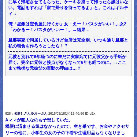
に早く帰宅させてもらった。ケーキを持って帰ったら嫁はいな
い。電話をすれば「家で帰りを待ってるよ」と。これはギルテ
ィ→
俺「昼飯は定食屋に行くか」女「えー！パスタがいい！」女2
「わかるー！パスタがいいー！」→結果…
旦那実家で同居しているけど台所は完全別。いつも通り旦那と
私の朝食を作ろうとしたら！？
元彼と別れて6年経つのに未だに実家宛てに元彼父から手紙が
届く。完全に元彼と接点がなくなって6年も経つのに。→ここ
まで執拗な元彼父の言動の理由は…？
828 :
名無しさん＠おーぷん
2015/03/18(水)13:40:50 ID:d2x
Aママが犯人なのも予想していた。
穏便に済ませる気はなかったので、空き巣です、お金やアクセサ
リーの他に、小学生の女の子の下着や生理用品もなくなりまし