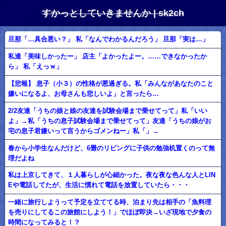
すかっとしていきませんか | sk2ch
旦那「…具合悪い？」 私「なんでわかるんだろう」 旦那「実は…」
私達「美味しかったー」 店主「よかったよー。……できなかったか
ら」 私「えっｗ」
【悲報】 息子（小３）の性格が悪過ぎる。私「みんながあなたのこと
嫌いになるよ、お母さんも悲しいよ」と言ったら…
2/2友達「うちの娘と娘の友達を試験会場まで乗せてって」私「いい
よ」→私「うちの息子試験会場まで乗せてって」友達「うちの娘がお
宅の息子君嫌いって言うからゴメンねー」私「」→
春から小学生なんだけど、6畳のリビングに子供の勉強机置くのって無
理だよね
私は上京してきて、１人暮らしが心細かった。夜な夜な色んな人とLIN
Eや電話してたが、生活に慣れて電話を放置していたら・・・
一緒に旅行しようって予定を立ててる時、泊まり先は相手の「魚料理
を売りにしてるこの旅館にしよう！」でほぼ即決→いざ現地で夕食の
時間になってみると！？