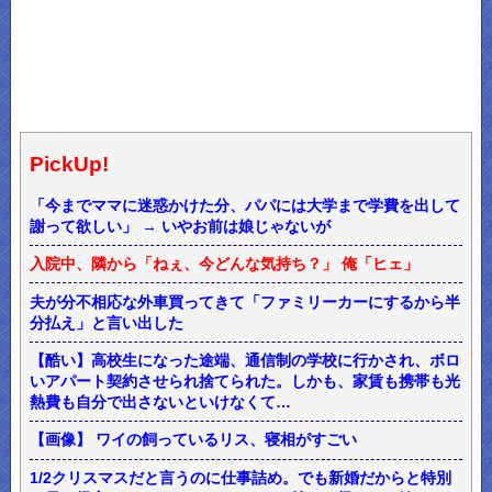
PickUp!
「今までママに迷惑かけた分、パパには大学まで学費を出して
謝って欲しい」 → いやお前は娘じゃないが
入院中、隣から「ねぇ、今どんな気持ち？」 俺「ヒェ」
夫が分不相応な外車買ってきて「ファミリーカーにするから半
分払え」と言い出した
【酷い】高校生になった途端、通信制の学校に行かされ、ボロ
いアパート契約させられ捨てられた。しかも、家賃も携帯も光
熱費も自分で出さないといけなくて…
【画像】 ワイの飼っているリス、寝相がすごい
1/2クリスマスだと言うのに仕事詰め。でも新婚だからと特別