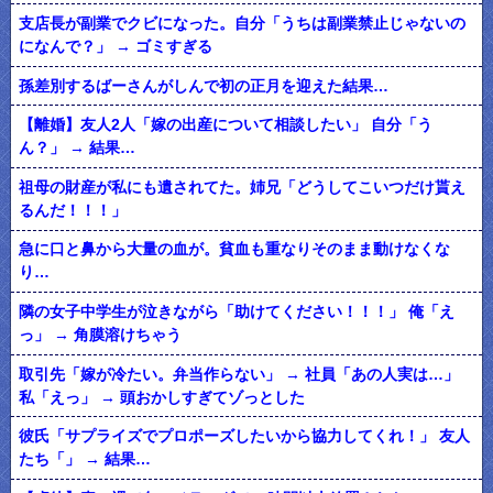
支店長が副業でクビになった。自分「うちは副業禁止じゃないの
になんで？」 → ゴミすぎる
孫差別するばーさんがしんで初の正月を迎えた結果…
【離婚】友人2人「嫁の出産について相談したい」 自分「う
ん？」 → 結果…
祖母の財産が私にも遺されてた。姉兄「どうしてこいつだけ貰え
るんだ！！！」
急に口と鼻から大量の血が。貧血も重なりそのまま動けなくな
り…
隣の女子中学生が泣きながら「助けてください！！！」 俺「え
っ」 → 角膜溶けちゃう
取引先「嫁が冷たい。弁当作らない」 → 社員「あの人実は…」
私「えっ」 → 頭おかしすぎてゾっとした
彼氏「サプライズでプロポーズしたいから協力してくれ！」 友人
たち「」 → 結果…