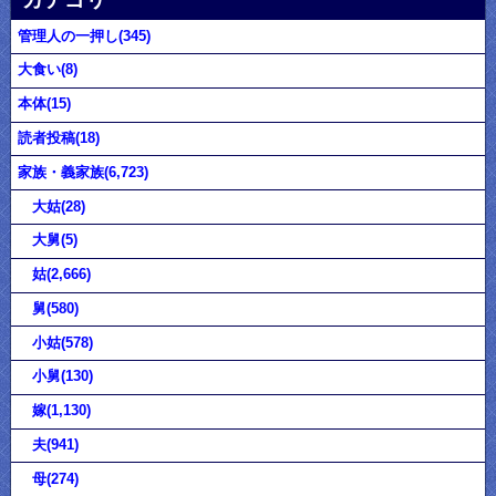
管理人の一押し(345)
大食い(8)
本体(15)
読者投稿(18)
家族・義家族(6,723)
大姑(28)
大舅(5)
姑(2,666)
舅(580)
小姑(578)
小舅(130)
嫁(1,130)
夫(941)
母(274)