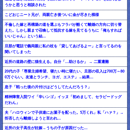
うかと思うと相談された
こどおじニート兄が、両親亡き後ついに金が尽きた模様
不倫した嫁と再構築の道を選ぶもフラバが酷くて離婚の方向に切り替
えた。しかし親まで召喚して抵抗する嫁を見てるうちに「俺もすれば
いいじゃん」という結...
旦那が電話で義両親に私の杖を「貸してあげるよー」と言ってるのを
聞いてしまった
近所の道路の壁に猫生える。自分「…助けるか」 → 二重遭難
20代の子「専業主婦希望、寝たい時に寝たい、旦那の収入は700万～80
0万ぐらい。友達とランチ、ヨガ、エステ」→結果…
息子「戦った後の片付けはどうしてたんだろう？」
精神障害入院ワイ「辛いンゴ」イッヌ「初めまして、セラピードッグ
だわん」
夫「ハロウィンで子供達にお菓子を配った。5万くれ」私「ハァ？」→
拒否したら離婚しようと言われ...
近所の女子高生が妊娠→うちの子が原因だった…