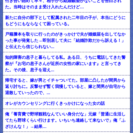
付き合い始めて早々、相手から結婚願望がないことを告白され
た。当時はそのまま受け入れたんだけど…
新たに自分の部下として配属された二年目の子が、本当にどうに
もどうにもならなくて困っている。
戸籍謄本を取りに行ったのがきっかけで夫が婚姻届を出してなか
った事が発覚した→即別居して夫に「結婚詐欺だから訴える！」
と伝えたら信じられない...
知的障害の息子と暮らしてる私。ある日、うちに電話してきた警
察が『お宅の息子さんが近所の女性の家にいます』と言ってき
た。その後、息子を迎え...
帰宅すると、嫁が男とイチャついてた。部屋に凸したが間男から
返り討ちに。反撃せず暫く我慢していると、嫁と間男が自宅から
退散していったので、...
オレがカウンセリングに行くきっかけになった女の話
俺「養育費で野球観戦なんていい身分だな」元嫁「普通に生活し
てたら野球くらい行けます。いちいち連絡して来ないで」俺「ふ
ざけんな！」→結果…