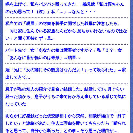
鳴を上げて、私をバンバン殴ってきた → 義兄嫁「私は姪ちゃん
のため思って！（泣）」私「…」→なんと・・・
私当ての「親展」の封書を勝手に開封した義母に注意したら、
「同じ家に住んでいる家族なんだから 見ちゃいけないものではな
い」と聞く耳持たず→旦...
パート先で→女「あなたの娘は障害者ですか？」私「え？」女
「あんなに背が低いのは奇形」→結果…
姪「兄に『女の癖にその態度はなんだよ！』って殴られた」→家
出してきて…
息子が私の知人の紹介で見合い結婚した。結婚して3ヶ月ぐらい
経った頃から、息子がうちに来て何か考え事している感じで気に
なっていた
明らかに好感触だった仮交際相手から突然、相談所経由で「終了
したい」と連絡が来た。仲人に理由を聞いてもらったら「断られ
ると思って、自分から断った」との事→そう思った理由が…