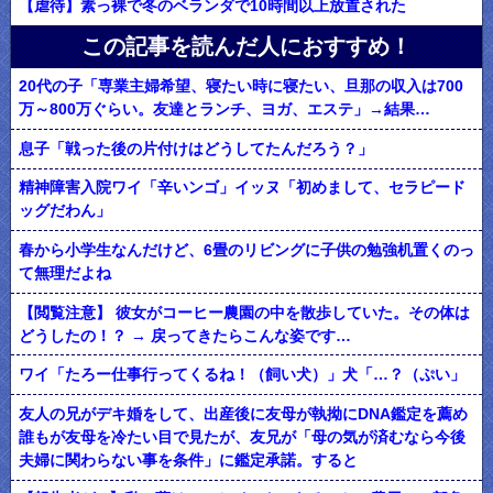
【虐待】素っ裸で冬のベランダで10時間以上放置された
この記事を読んだ人におすすめ！
20代の子「専業主婦希望、寝たい時に寝たい、旦那の収入は700
万～800万ぐらい。友達とランチ、ヨガ、エステ」→結果…
息子「戦った後の片付けはどうしてたんだろう？」
精神障害入院ワイ「辛いンゴ」イッヌ「初めまして、セラピード
ッグだわん」
春から小学生なんだけど、6畳のリビングに子供の勉強机置くのっ
て無理だよね
【閲覧注意】 彼女がコーヒー農園の中を散歩していた。その体は
どうしたの！？ → 戻ってきたらこんな姿です…
ワイ「たろー仕事行ってくるね！（飼い犬）」犬「…？（ぷい」
友人の兄がデキ婚をして、出産後に友母が執拗にDNA鑑定を薦め
誰もが友母を冷たい目で見たが、友兄が「母の気が済むなら今後
夫婦に関わらない事を条件」に鑑定承諾。すると