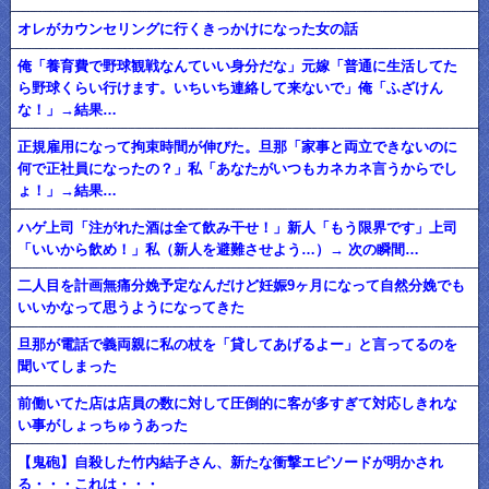
オレがカウンセリングに行くきっかけになった女の話
俺「養育費で野球観戦なんていい身分だな」元嫁「普通に生活してた
ら野球くらい行けます。いちいち連絡して来ないで」俺「ふざけん
な！」→結果…
正規雇用になって拘束時間が伸びた。旦那「家事と両立できないのに
何で正社員になったの？」私「あなたがいつもカネカネ言うからでし
ょ！」→結果…
ハゲ上司「注がれた酒は全て飲み干せ！」新人「もう限界です」上司
「いいから飲め！」私（新人を避難させよう…）→ 次の瞬間…
二人目を計画無痛分娩予定なんだけど妊娠9ヶ月になって自然分娩でも
いいかなって思うようになってきた
旦那が電話で義両親に私の杖を「貸してあげるよー」と言ってるのを
聞いてしまった
前働いてた店は店員の数に対して圧倒的に客が多すぎて対応しきれな
い事がしょっちゅうあった
【鬼砲】自殺した竹内結子さん、新たな衝撃エピソードが明かされ
る・・・これは・・・