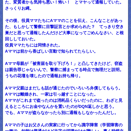
た、変質者かも気持ち悪い！怖い！ とマヤって通報していた。
さっくりお縄。
その後、役員ママたちにAママのことを伝え、こんなことがあっ
た、もしかして警察に目撃証言とか求められた？ てっきり空き
巣だと思って通報したんだけど大事になってごめんなさい、と根
回ししておいた。
役員ママたちには同情された。
Aママは前から香ばしい言動で知られてたらしい。
Aママ母親が「被害届を取り下げろ！」と凸してきたけど、窃盗
は親告罪じゃないんで、警察に捕まってる時点で無理だと説明。
うちの花壇を壊したので通報お持ち帰り。
Aママ父親はまだしも話が通じたのでいろいろ弁償してもらう。
Aママは離婚され、一家は引っ越すことになった。
Aママがこれまで盗ったのは消耗品くらいだったのに、わざと見
えるところにお金やなんかを置いたのがDQN返しかと思う。
でも、Aママが盗らなかったら別に通報もしなかったんだし。
Aママの子はお父さんの実家に行ってから識字障害（学習障害の