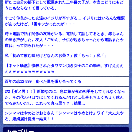
新たに自分の部下として配属された二年目の子が、本当にどうにもど
うにもならなくて困っている。
すごく仲良かった友達のイジリが辛すぎる… イジリにはいろんな種類
があったけど、1番キツかったのが・・・
時々電話で話す関係の友達がいる。電話して話してるとき、赤ちゃん
の泣き声がした。友人「ごめん、子供が起きちゃったから電話また今
度ね」って切られたが・・・
私「初めて飲む味だけどなんのお茶？」彼「ちっ！」私「」
【ネット騒然】惨殺されたタワマン頂き女子のこの動画、すげえええ
ええｗｗｗｗｗｗｗｗｗｗｗ
百年の恋12-899 食べた量を張り合ってくる
2/2【ダメ男！！】新婚なのに、急に嫁が夜の相手をしてくれなくなっ
た。その代わり口ではしてくれるんだけど…仕事もちょくちょく休ん
でるみたいだし。これって真っ黒？？→結果…
シンママはやめとけおじさん「シンママはやめとけ」ワイ「大丈夫や
ろ」婚姻届け提出⇒結果！！
カテゴリー