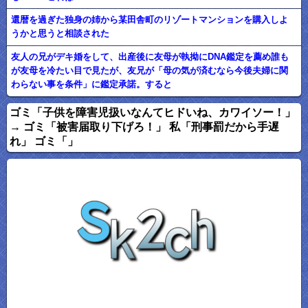
還暦を過ぎた独身の姉から某田舎町のリゾートマンションを購入しよ
うかと思うと相談された
友人の兄がデキ婚をして、出産後に友母が執拗にDNA鑑定を薦め誰も
が友母を冷たい目で見たが、友兄が「母の気が済むなら今後夫婦に関
わらない事を条件」に鑑定承諾。すると
ゴミ「子供を障害児扱いなんてヒドいね、カワイソー！」
→ ゴミ「被害届取り下げろ！」 私「刑事罰だから手遅
れ」 ゴミ「」