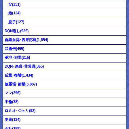
父(351)
娘(124)
息子(127)
DQN返し(929)
自業自得･因果応報(1,854)
武勇伝(495)
基地･犯罪(216)
DQN･迷惑･非常識(365)
反撃･復讐(1,434)
修羅場･衝撃(3,887)
ママ(296)
不倫(38)
ロミオ･ジュリ(92)
友達(134)
会社(189)