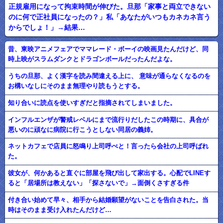
正規雇用になって拘束時間が伸びた。旦那「家事と両立できない
のに何で正社員になったの？」私「あなたがいつもカネカネ言う
からでしょ！」→結果…
昔、東映アニメフェアでママレード・ボーイの映画見たんだけど、同
時上映がスラムダンクとドラゴンボールだったんだよな。
うちの旦那、よく漢字を読み間違える上に、 意味が通らなくなるのを
お構いなしにそのまま無理やり読もうとする。
知り合いに読点を使いすぎだと指摘されてしまいました。
インフルエンザが警戒レベルにまで流行りだしたこの時期に、具合が
悪いのに頑なに病院に行こうとしない同居の義姉。
ネットカフェで店員に怒鳴り上司呼べと！言ったら会社の上司呼ばれ
た。
彼女が、何かあると直ぐに部屋を飛び出して家出する。心配でLINEす
ると「居場所は教えない」「探さないで」→面倒くさすぎる件
付き合い始めて早々、相手から結婚願望がないことを告白された。当
時はそのまま受け入れたんだけど…