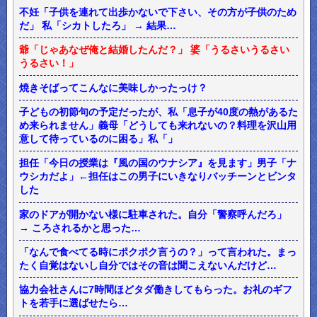
不妊「子供を連れて出歩かないで下さい、その方が子供のため
だ」 私「シカトしたろ」 → 結果…
爺「じゃあなぜ俺と結婚したんだ？」 婆「うるさいうるさい
うるさい！」
焼きそばってこんなに美味しかったっけ？
子どもの初節句の予定だったが、私「息子が40度の熱があるた
め来られません」義母「どうしても来れないの？料理を沢山用
意して待っているのに困る」私「」
担任「今日の授業は『風の国のウナシア』を見ます」男子「ナ
ウシカだよ」←担任はこの男子にいきなりバッチーンとビンタ
した
家のドアが開かない様に駐車された。自分「警察呼んだろ」
→ ころされるかと思った…
「なんで食べてる時にポクポク言うの？」って言われた。まっ
たく自覚はないし自分ではその音は聞こえないんだけど…
協力会社さんに7時間ほどタダ働きしてもらった。お礼のギフ
トを若手に選ばせたら…