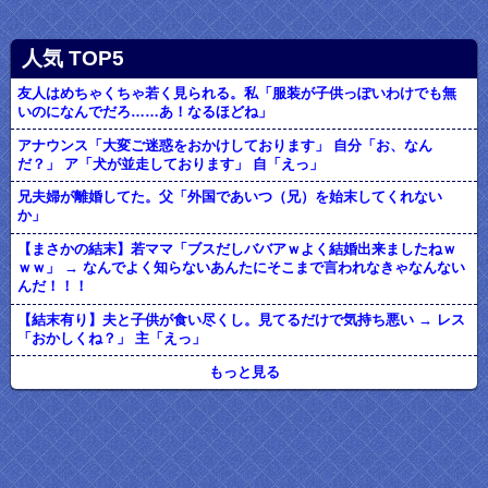
人気 TOP5
友人はめちゃくちゃ若く見られる。私「服装が子供っぽいわけでも無
いのになんでだろ……あ！なるほどね」
アナウンス「大変ご迷惑をおかけしております」 自分「お、なん
だ？」 ア「犬が並走しております」 自「えっ」
兄夫婦が離婚してた。父「外国であいつ（兄）を始末してくれない
か」
【まさかの結末】若ママ「ブスだしババアｗよく結婚出来ましたねｗ
ｗｗ」 → なんでよく知らないあんたにそこまで言われなきゃなんない
んだ！！！
【結末有り】夫と子供が食い尽くし。見てるだけで気持ち悪い → レス
「おかしくね？」 主「えっ」
もっと見る