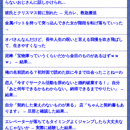
らないおじさんに話しかけられ…
彼氏とクリスマス前に別れた → 元カレ、救急搬送
金属バットを持って突っ込んできた女が階段を転げ落ちていった
→
オバさんなんだけど、長年人生の呪いと言える我慢を吹き飛ばし
て、生きやすくなった
泥棒「宝物庫っていうくらいだから金目のものがあるはずｗｗ
ｗ」 → 結果…
俺の名前読める？初対面で読めた奴に今まで出会ったことねーわ
恋人「今すぐサークル活動を辞めないと婚約破棄する！」 自分
「あと何年できるかもわからない。納得できるまでやりたい」 →
結果…
自分「契約した覚えのないものが来る」 店「ちゃんと契約書もあ
ります」 → 旦那と確認した結果…
エレベーターが落ちてもタイミングよくジャンプしたら大丈夫な
んじゃないか → 実際に経験した結果…