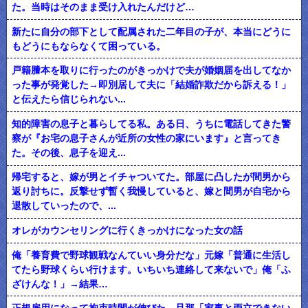
た。当時はそのまま受け入れたんだけど…
新たに自分の部下として配属された二年目の子が、本当にどうに
もどうにもならなくて困っている。
戸籍謄本を取りに行ったのがきっかけで夫が婚姻届を出してなか
った事が発覚した→即別居して夫に「結婚詐欺だから訴える！」
と伝えたら信じられない...
知的障害の息子と暮らしてる私。ある日、うちに電話してきた警
察が『お宅の息子さんが近所の女性の家にいます』と言ってき
た。その後、息子を迎え...
帰宅すると、嫁が男とイチャついてた。部屋に凸したが間男から
返り討ちに。反撃せず暫く我慢していると、嫁と間男が自宅から
退散していったので、...
オレがカウンセリングに行くきっかけになった女の話
俺「養育費で野球観戦なんていい身分だな」元嫁「普通に生活し
てたら野球くらい行けます。いちいち連絡して来ないで」俺「ふ
ざけんな！」→結果…