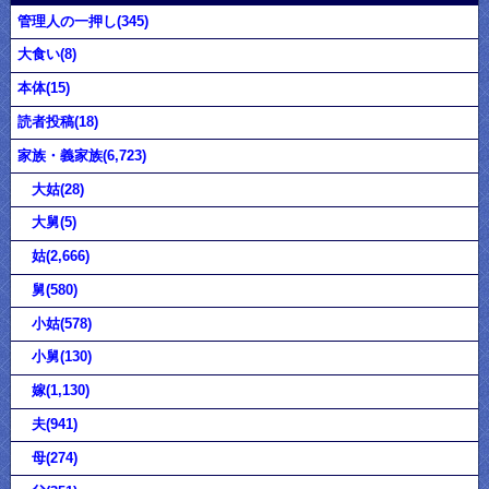
管理人の一押し(345)
大食い(8)
本体(15)
読者投稿(18)
家族・義家族(6,723)
大姑(28)
大舅(5)
姑(2,666)
舅(580)
小姑(578)
小舅(130)
嫁(1,130)
夫(941)
母(274)