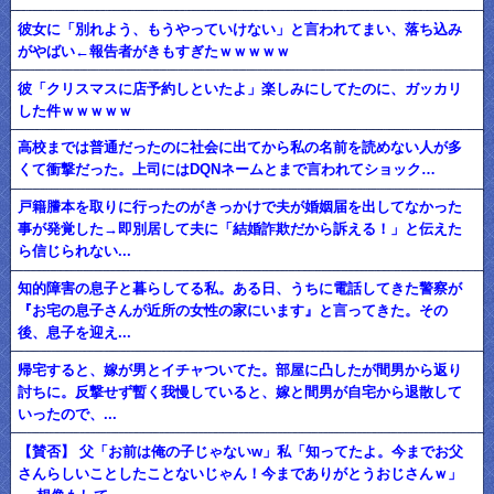
彼女に「別れよう、もうやっていけない」と言われてまい、落ち込み
がやばい←報告者がきもすぎたｗｗｗｗｗ
彼「クリスマスに店予約しといたよ」楽しみにしてたのに、ガッカリ
した件ｗｗｗｗｗ
高校までは普通だったのに社会に出てから私の名前を読めない人が多
くて衝撃だった。上司にはDQNネームとまで言われてショック…
戸籍謄本を取りに行ったのがきっかけで夫が婚姻届を出してなかった
事が発覚した→即別居して夫に「結婚詐欺だから訴える！」と伝えた
ら信じられない...
知的障害の息子と暮らしてる私。ある日、うちに電話してきた警察が
『お宅の息子さんが近所の女性の家にいます』と言ってきた。その
後、息子を迎え...
帰宅すると、嫁が男とイチャついてた。部屋に凸したが間男から返り
討ちに。反撃せず暫く我慢していると、嫁と間男が自宅から退散して
いったので、...
【賛否】 父「お前は俺の子じゃないw」私「知ってたよ。今までお父
さんらしいことしたことないじゃん！今までありがとうおじさんｗ」