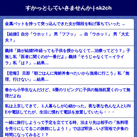
すかっとしていきませんか | sk2ch
金属バットを持って突っ込んできた女が階段を転げ落ちていった →
【結婚】自分「ウホッ！」 男「フフッ」 → 自「ウホッ！」 男「大丈
夫？」
義姉「娘が結婚5年経っても子供を授からなくて…治療ってどう？」子
無し私「医者に聞くのが一番だよ」義姉「そうじゃなくて～イライ
ラ」私「は？」→結果…
【悲報】 旦那「朝ごはんに海鮮丼食べたいから漁港に行こう」私「無
理、行けない」→結果…
春から小学生なんだけど、6畳のリビングに子供の勉強机置くのって無
理だよね
私は上京してきて、１人暮らしが心細かった。夜な夜な色んな人とLIN
Eや電話してたが、生活に慣れて電話を放置していたら・・・
一緒に旅行しようって予定を立ててる時、泊まり先は相手の「魚料理
を売りにしてるこの旅館にしよう！」でほぼ即決→いざ現地で夕食の
時間になってみると！？