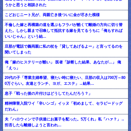
うかと思うと相談された
こどおじニート兄が、両親亡き後ついに金が尽きた模様
不倫した嫁と再構築の道を選ぶもフラバが酷くて離婚の方向に切り替
えた。しかし親まで召喚して抵抗する嫁を見てるうちに「俺もすれば
いいじゃん」という結...
旦那が電話で義両親に私の杖を「貸してあげるよー」と言ってるのを
聞いてしまった
俺「嫁のヒステリーが酷い」 医者「診断した結果、あなたが…」 俺
「えっ」
20代の子「専業主婦希望、寝たい時に寝たい、旦那の収入は700万～80
0万ぐらい。友達とランチ、ヨガ、エステ」→結果…
息子「戦った後の片付けはどうしてたんだろう？」
精神障害入院ワイ「辛いンゴ」イッヌ「初めまして、セラピードッグ
だわん」
夫「ハロウィンで子供達にお菓子を配った。5万くれ」私「ハァ？」→
拒否したら離婚しようと言われ...