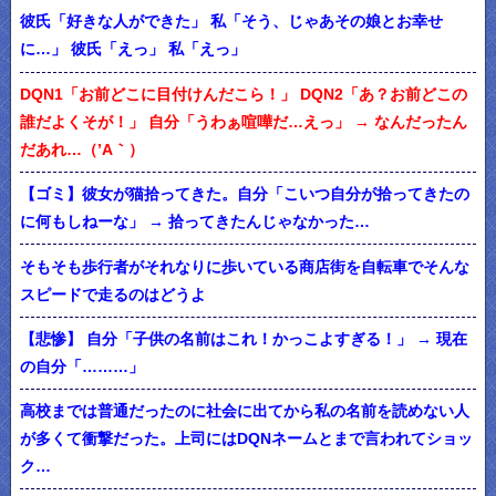
彼氏「好きな人ができた」 私「そう、じゃあその娘とお幸せ
に…」 彼氏「えっ」 私「えっ」
DQN1「お前どこに目付けんだこら！」 DQN2「あ？お前どこの
誰だよくそが！」 自分「うわぁ喧嘩だ…えっ」 → なんだったん
だあれ…（’A｀）
【ゴミ】彼女が猫拾ってきた。自分「こいつ自分が拾ってきたの
に何もしねーな」 → 拾ってきたんじゃなかった…
そもそも歩行者がそれなりに歩いている商店街を自転車でそんな
スピードで走るのはどうよ
【悲惨】 自分「子供の名前はこれ！かっこよすぎる！」 → 現在
の自分「………」
高校までは普通だったのに社会に出てから私の名前を読めない人
が多くて衝撃だった。上司にはDQNネームとまで言われてショッ
ク…