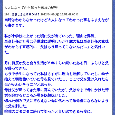
大人になってから知った家族の秘密
190 :
名無しさん＠ＨＯＭＥ
2012/04/02(月) 16:51:49.00 O
当時はわからなかったけど大人になってわかった事をふまえなが
ら書きます。
私が小学校に上がった頃に父が出ていった。理由は浮気。
単身赴任だと母は子供達に説明したが７歳の私は単身赴任の意味
がわからず直感的に「父はもう帰ってこないんだ…」と気付い
た。
月に何度か父と会う生活が６年くらい続いたある日、ふらりと父
が帰ってきた。
もう中学生になってた私はさすがに理由も理解していたし、幼子
抱えて朝晩働いていた母を見ていたし、ここで父を受け入れたら
母がかわいそうにだと思った。
母は父が帰ってきた事に喜んでいたが、父は今まで母にかけた苦
労を詫びるどころか母を奴隷扱いした。
惚れた弱みで父に逆らえない母に代わって致命傷にならないよう
に父を刺した。
喧嘩のゴタゴタに紛れて切ったと言い訳できる程度に。