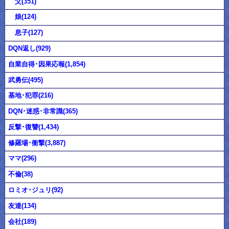
父(351)
娘(124)
息子(127)
DQN返し(929)
自業自得･因果応報(1,854)
武勇伝(495)
基地･犯罪(216)
DQN･迷惑･非常識(365)
反撃･復讐(1,434)
修羅場･衝撃(3,887)
ママ(296)
不倫(38)
ロミオ･ジュリ(92)
友達(134)
会社(189)