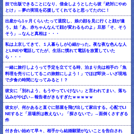
担で出版できることになり、借金しようとしたら彼「絶対にやめ
とけ」←夢の実現を応援してくれてると思ってたのに！
出産から1ヶ月くらいたって退院し、娘の顔を見に行くと顔が違
う。姑「あ、赤ちゃんなんて顔が変わるものよ」旦那「そ、そう
そう」→なんと真相は・・・
私は上京してきて、１人暮らしが心細かった。夜な夜な色んな人
とLINEや電話してたが、生活に慣れて電話を放置していた
ら・・・
一緒に旅行しようって予定を立ててる時、泊まり先は相手の「魚
料理を売りにしてるこの旅館にしよう！」でほぼ即決→いざ現地
で夕食の時間になってみると！？
彼女に「別れよう、もうやっていけない」と言われてまい、落ち
込みがやばい←報告者がきもすぎたｗｗｗｗｗ
彼女が、何かあると直ぐに部屋を飛び出して家出する。心配でLI
NEすると「居場所は教えない」「探さないで」→面倒くさすぎる
件
付き合い始めて早々、相手から結婚願望がないことを告白され