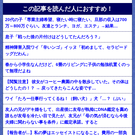
この記事を読んだ人におすすめ！
20代の子「専業主婦希望、寝たい時に寝たい、旦那の収入は700
万～800万ぐらい。友達とランチ、ヨガ、エステ」→結果…
息子「戦った後の片付けはどうしてたんだろう？」
精神障害入院ワイ「辛いンゴ」イッヌ「初めまして、セラピード
ッグだわん」
春から小学生なんだけど、6畳のリビングに子供の勉強机置くのっ
て無理だよね
【閲覧注意】 彼女がコーヒー農園の中を散歩していた。その体は
どうしたの！？ → 戻ってきたらこんな姿です…
ワイ「たろー仕事行ってくるね！（飼い犬）」犬「…？（ぷい」
友人の兄がデキ婚をして、出産後に友母が執拗にDNA鑑定を薦め
誰もが友母を冷たい目で見たが、友兄が「母の気が済むなら今後
夫婦に関わらない事を条件」に鑑定承諾。すると
【報告者が...】私の夢はエッセイストになること。費用の一部負