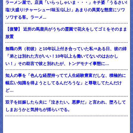
ラーメン屋で。店員「いらっしゃいま・・・」キチ婆「うるさい!
塩!大盛り!チャーシュー!味玉!以上!」あまりの異質な態度にソワ
ソワする客。ラーメ...
【復讐】 近所の馬鹿共がうちの霊園で花火をしてゴミをそのまま
放置
無職の男（初彼）と10年以上付き合っていた私⇒ある日、彼の姉
「弟とは別れた方がいい！10年以上も働いてないのはおかし
い！」その助言で彼と別れたが、トンデモナイ事態に…
知人の事を「色んな経歴持ってて人生経験豊富だしな、積極的に
幅広い知識を得ようとしてるんだろうな」と尊敬してたんだけ
ど…
双子を妊娠したら夫に「泣きたい。悪夢だ」と言われ、堕ろして
しまおうかと気持ちが揺らいでる。