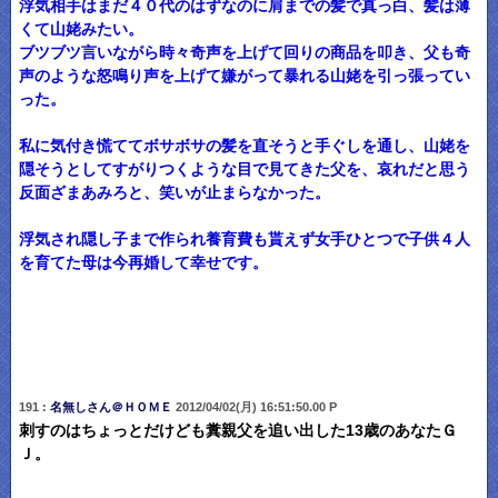
浮気相手はまだ４０代のはずなのに肩までの髪で真っ白、髪は薄
くて山姥みたい。
ブツブツ言いながら時々奇声を上げて回りの商品を叩き、父も奇
声のような怒鳴り声を上げて嫌がって暴れる山姥を引っ張ってい
った。
私に気付き慌ててボサボサの髪を直そうと手ぐしを通し、山姥を
隠そうとしてすがりつくような目で見てきた父を、哀れだと思う
反面ざまあみろと、笑いが止まらなかった。
浮気され隠し子まで作られ養育費も貰えず女手ひとつで子供４人
を育てた母は今再婚して幸せです。
191 :
名無しさん＠ＨＯＭＥ
2012/04/02(月) 16:51:50.00 P
刺すのはちょっとだけども糞親父を追い出した13歳のあなたＧ
Ｊ。