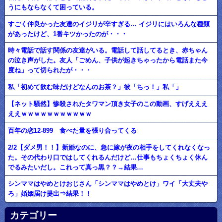
うにもならなくて困っている。
すごく仲良かった友達のイジリが辛すぎる… イジリにはいろんな種類
があったけど、1番キツかったのが・・・
時々電話で話す関係の友達がいる。電話して話してるとき、赤ちゃん
の泣き声がした。友人「ごめん、子供が起きちゃったから電話また今
度ね」って切られたが・・・
私「初めて飲む味だけどなんのお茶？」彼「ちっ！」私「」
【ネット騒然】惨殺されたタワマン頂き女子のこの動画、すげえええ
ええｗｗｗｗｗｗｗｗｗｗｗ
百年の恋12-899 食べた量を張り合ってくる
2/2【ダメ男！！】新婚なのに、急に嫁が夜の相手をしてくれなくなっ
た。その代わり口ではしてくれるんだけど…仕事もちょくちょく休ん
でるみたいだし。これって真っ黒？？→結果…
シンママはやめとけおじさん「シンママはやめとけ」ワイ「大丈夫や
ろ」婚姻届け提出⇒結果！！
カテゴリー