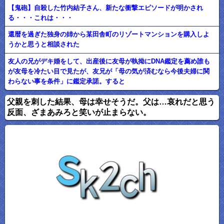
【鬼砲】自殺した竹内結子さん、新たな衝撃エピソードが明かされ
る・・・これは・・・
還暦を過ぎた独身の姉から某田舎町のリゾートマンションを購入しよ
うかと思うと相談された
友人の兄がデキ婚をして、出産後に友母が執拗にDNA鑑定を薦め誰も
が友母を冷たい目で見たが、友兄が「母の気が済むなら今後夫婦に関
わらない事を条件」に鑑定承諾。すると
父親を刺した結果、母は幸せそうだ。父は…哀れだと思う
反面、ざまあみろと笑いが止まらない。