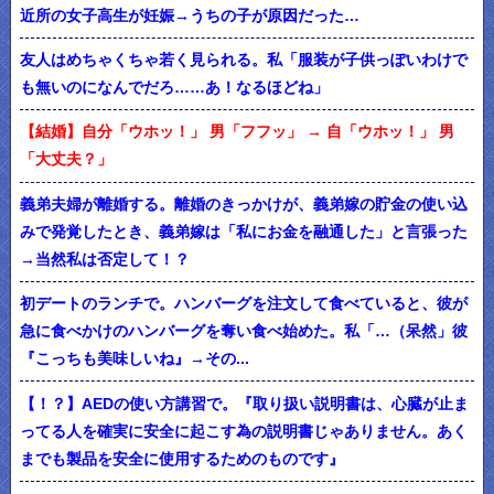
近所の女子高生が妊娠→うちの子が原因だった…
友人はめちゃくちゃ若く見られる。私「服装が子供っぽいわけで
も無いのになんでだろ……あ！なるほどね」
【結婚】自分「ウホッ！」 男「フフッ」 → 自「ウホッ！」 男
「大丈夫？」
義弟夫婦が離婚する。離婚のきっかけが、義弟嫁の貯金の使い込
みで発覚したとき、義弟嫁は「私にお金を融通した」と言張った
→当然私は否定して！？
初デートのランチで。ハンバーグを注文して食べていると、彼が
急に食べかけのハンバーグを奪い食べ始めた。私「…（呆然」彼
『こっちも美味しいね』→その...
【！？】AEDの使い方講習で。『取り扱い説明書は、心臓が止ま
ってる人を確実に安全に起こす為の説明書じゃありません。あく
までも製品を安全に使用するためのものです』