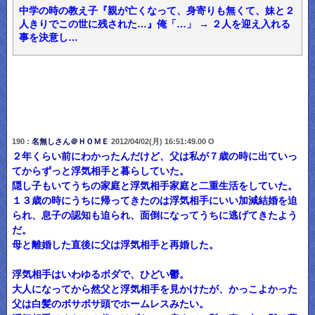
中学の時の教え子『親が亡くなって、身寄りも無くて、妹と２
人きりでこの世に残された…』俺「…」 → ２人を迎え入れる
事を決意し…
190 :
名無しさん＠ＨＯＭＥ
2012/04/02(月) 16:51:49.00 O
２年くらい前にわかったんだけど、父は私が７歳の時に出ていっ
てからずっと浮気相手と暮らしていた。
隠し子もいてうちの家庭と浮気相手家庭と二重生活をしていた。
１３歳の時にうちに帰ってきたのは浮気相手にいい加減結婚を迫
られ、息子の認知も迫られ、面倒になってうちに逃げてきたよう
だ。
母と離婚した直後に父は浮気相手と再婚した。
浮気相手はいわゆるボダで、ひどい鬱。
大人になってから然父と浮気相手を見かけたが、かっこよかった
父は白髪のボサボサ頭でホームレスみたい。