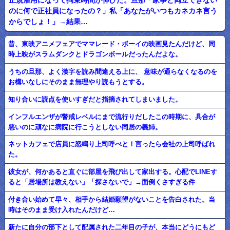
正規雇用になって拘束時間が伸びた。旦那「家事と両立できない
のに何で正社員になったの？」私「あなたがいつもカネカネ言う
からでしょ！」→結果…
昔、東映アニメフェアでママレード・ボーイの映画見たんだけど、同
時上映がスラムダンクとドラゴンボールだったんだよな。
うちの旦那、よく漢字を読み間違える上に、 意味が通らなくなるのを
お構いなしにそのまま無理やり読もうとする。
知り合いに読点を使いすぎだと指摘されてしまいました。
インフルエンザが警戒レベルにまで流行りだしたこの時期に、具合が
悪いのに頑なに病院に行こうとしない同居の義姉。
ネットカフェで店員に怒鳴り上司呼べと！言ったら会社の上司呼ばれ
た。
彼女が、何かあると直ぐに部屋を飛び出して家出する。心配でLINEす
ると「居場所は教えない」「探さないで」→面倒くさすぎる件
付き合い始めて早々、相手から結婚願望がないことを告白された。当
時はそのまま受け入れたんだけど…
新たに自分の部下として配属された二年目の子が、本当にどうにもど