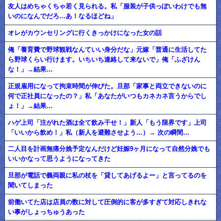
友人はめちゃくちゃ若く見られる。私「服装が子供っぽいわけでも無
いのになんでだろ…あ！なるほどね」
オレがカウンセリングに行くきっかけになった女の話
俺「養育費で野球観戦なんていい身分だな」元嫁「普通に生活してた
ら野球くらい行けます。いちいち連絡して来ないで」俺「ふざけん
な！」→結果…
正規雇用になって拘束時間が伸びた。旦那「家事と両立できないのに
何で正社員になったの？」私「あなたがいつもカネカネ言うからでし
ょ！」→結果…
ハゲ上司「注がれた酒は全て飲み干せ！」新人「もう限界です」上司
「いいから飲め！」私（新人を避難させよう…）→ 次の瞬間…
二人目を計画無痛分娩予定なんだけど妊娠9ヶ月になって自然分娩でも
いいかなって思うようになってきた
旦那が電話で義両親に私の杖を「貸してあげるよー」と言ってるのを
聞いてしまった
前働いてた店は店員の数に対して圧倒的に客が多すぎて対応しきれな
い事がしょっちゅうあった