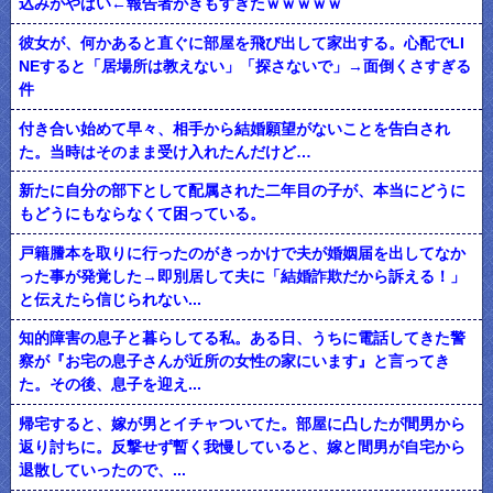
込みがやばい←報告者がきもすぎたｗｗｗｗｗ
彼女が、何かあると直ぐに部屋を飛び出して家出する。心配でLI
NEすると「居場所は教えない」「探さないで」→面倒くさすぎる
件
付き合い始めて早々、相手から結婚願望がないことを告白され
た。当時はそのまま受け入れたんだけど…
新たに自分の部下として配属された二年目の子が、本当にどうに
もどうにもならなくて困っている。
戸籍謄本を取りに行ったのがきっかけで夫が婚姻届を出してなか
った事が発覚した→即別居して夫に「結婚詐欺だから訴える！」
と伝えたら信じられない...
知的障害の息子と暮らしてる私。ある日、うちに電話してきた警
察が『お宅の息子さんが近所の女性の家にいます』と言ってき
た。その後、息子を迎え...
帰宅すると、嫁が男とイチャついてた。部屋に凸したが間男から
返り討ちに。反撃せず暫く我慢していると、嫁と間男が自宅から
退散していったので、...