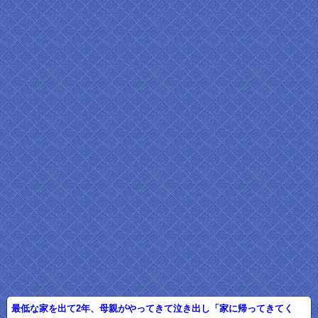
最低な家を出て2年、母親がやってきて泣き出し「家に帰ってきてく