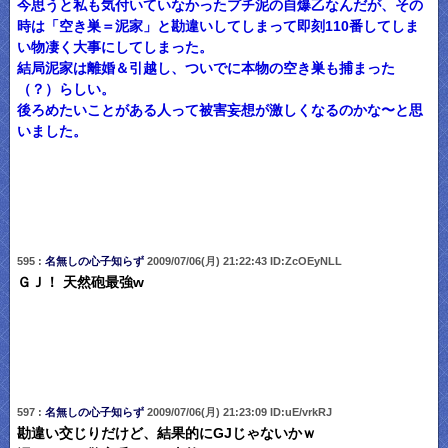
今思うと私も気付いていなかったプチ泥の自爆乙なんだが、その
時は「空き巣＝泥家」と勘違いしてしまって即刻110番してしま
い物凄く大事にしてしまった。
結局泥家は離婚＆引越し、ついでに本物の空き巣も捕まった
（？）らしい。
後ろめたいことがある人って被害妄想が激しくなるのかな〜と思
いました。
595 :
名無しの心子知らず
2009/07/06(月) 21:22:43 ID:ZcOEyNLL
ＧＪ！ 天然砲最強w
597 :
名無しの心子知らず
2009/07/06(月) 21:23:09 ID:uE/vrkRJ
勘違い交じりだけど、結果的にGJじゃないかｗ