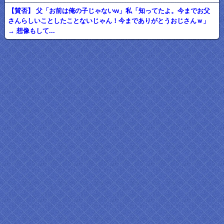
【賛否】 父「お前は俺の子じゃないw」私「知ってたよ。今までお父
さんらしいことしたことないじゃん！今までありがとうおじさんｗ」
→ 想像もして...