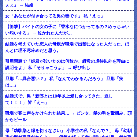
ぇぇ」 → 結婚
女「あなたが付き合ってる男の妻です」 私「えっ」
【衝撃】バイトの女の子に「香水なにつかってるの？めっちゃい
い匂いする」 → 泣かれたんだが…
結婚を考えていた恋人の母親が職場で出禁になった人だった。ほ
んとに理不尽冷めだと思う。
引用問題で「姫君が泣いたのは何故か、継母の虐待以外を理由に
説明せよ」 私「そりゃこうよ」 → 呼び出し
旦那「…具合悪い？」 私「なんでわかるんだろう」 旦那「実
は…」
結婚式で、男「新郎とは10年以上愛し合ってきた、返し
て！！！」 皆「えっ」
職場で客に声をかけられた結果… → ビンタ、髪の毛を鷲掴み、頭
からビール
母「幼馴染と縁を切りなさい」 小学生の私「なんで？」 母「幼馴