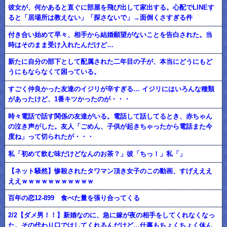
彼女が、何かあると直ぐに部屋を飛び出して家出する。心配でLINEす
ると「居場所は教えない」「探さないで」→面倒くさすぎる件
付き合い始めて早々、相手から結婚願望がないことを告白された。当
時はそのまま受け入れたんだけど…
新たに自分の部下として配属された二年目の子が、本当にどうにもど
うにもならなくて困っている。
すごく仲良かった友達のイジリが辛すぎる… イジリにはいろんな種類
があったけど、1番キツかったのが・・・
時々電話で話す関係の友達がいる。電話して話してるとき、赤ちゃん
の泣き声がした。友人「ごめん、子供が起きちゃったから電話また今
度ね」って切られたが・・・
私「初めて飲む味だけどなんのお茶？」彼「ちっ！」私「」
【ネット騒然】惨殺されたタワマン頂き女子のこの動画、すげえええ
ええｗｗｗｗｗｗｗｗｗｗｗ
百年の恋12-899 食べた量を張り合ってくる
2/2【ダメ男！！】新婚なのに、急に嫁が夜の相手をしてくれなくなっ
た。その代わり口ではしてくれるんだけど…仕事もちょくちょく休ん