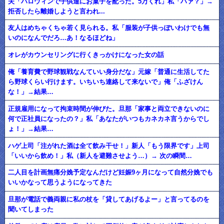
夫「ハロウィンで子供達にお菓子を配った。5万くれ」私「ハァ？」→
拒否したら離婚しようと言われ...
友人はめちゃくちゃ若く見られる。私「服装が子供っぽいわけでも無
いのになんでだろ…あ！なるほどね」
オレがカウンセリングに行くきっかけになった女の話
俺「養育費で野球観戦なんていい身分だな」元嫁「普通に生活してた
ら野球くらい行けます。いちいち連絡して来ないで」俺「ふざけん
な！」→結果…
正規雇用になって拘束時間が伸びた。旦那「家事と両立できないのに
何で正社員になったの？」私「あなたがいつもカネカネ言うからでし
ょ！」→結果…
ハゲ上司「注がれた酒は全て飲み干せ！」新人「もう限界です」上司
「いいから飲め！」私（新人を避難させよう…）→ 次の瞬間…
二人目を計画無痛分娩予定なんだけど妊娠9ヶ月になって自然分娩でも
いいかなって思うようになってきた
旦那が電話で義両親に私の杖を「貸してあげるよー」と言ってるのを
聞いてしまった