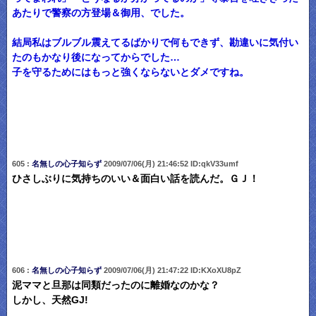
あたりで警察の方登場＆御用、でした。
結局私はブルブル震えてるばかりで何もできず、勘違いに気付い
たのもかなり後になってからでした…
子を守るためにはもっと強くならないとダメですね。
605 :
名無しの心子知らず
2009/07/06(月) 21:46:52 ID:qkV33umf
ひさしぶりに気持ちのいい＆面白い話を読んだ。ＧＪ！
606 :
名無しの心子知らず
2009/07/06(月) 21:47:22 ID:KXoXU8pZ
泥ママと旦那は同類だったのに離婚なのかな？
しかし、天然GJ!