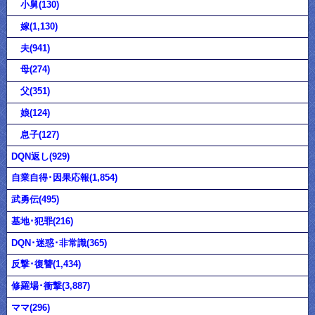
小舅(130)
嫁(1,130)
夫(941)
母(274)
父(351)
娘(124)
息子(127)
DQN返し(929)
自業自得･因果応報(1,854)
武勇伝(495)
基地･犯罪(216)
DQN･迷惑･非常識(365)
反撃･復讐(1,434)
修羅場･衝撃(3,887)
ママ(296)