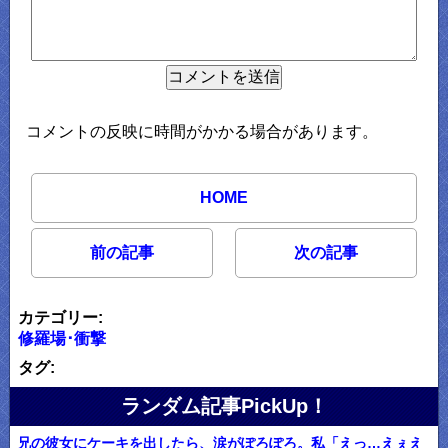
コメントの反映に時間がかかる場合があります。
HOME
前の記事
次の記事
カテゴリー:
修羅場･衝撃
タグ:
ランダム記事PickUp！
兄の彼女にケーキを出したら、涙がぽろぽろ。私「えっ…えぇえ