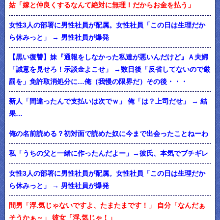
姑「嫁と仲良くするなんて絶対に無理！だからお金を払う」
女性3人の部署に男性社員が配属。女性社員「この日は生理だか
ら休みっと」 → 男性社員が爆発
【黒い復讐】妹『通報をしなかった私達が悪いんだけど』Ａ夫婦
「誠意を見せろ！示談金よこせ」 →数日後「反省してないので厳
罰を」免許取消処分に…俺（我慢の限界だ）その後・・・
新人「間違ったんで支払いは次でｗ」 俺「は？上司だせ」 → 結
果…
俺の名前読める？初対面で読めた奴に今まで出会ったことねーわ
私「うちの父と一緒に作ったんだよー」→彼氏、本気でブチギレ
女性3人の部署に男性社員が配属。女性社員「この日は生理だか
ら休みっと」 → 男性社員が爆発
間男「浮.気じゃないですよ、たまたまです！」 自分「なんだぁ
そうかぁ～」 彼女「浮.気じゃ！」