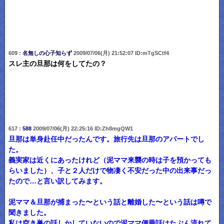
609 :
名無しの心子知らず
2009/07/06(月) 21:52:07 ID:mTgSCtf4
スレ主の旦那は何をしてたの？
617 :
588
2009/07/06(月) 22:25:16 ID:Zh8mgQW1
旦那は単身赴任中だったんです。旅行先は旦那のアパートでし
た。
義実家は近くにあったけれど（泥ママ来襲の時は子を預かっても
らいました）、子と２人だけで物凄く不安だった中の出来事だっ
たので…と言い訳してみます。
泥ママ＆旦那が捕まった〜という話と離婚した〜という話は噂で
聞きました。
私は空き巣の話しかしていないので泥ママ便乗話はたぶん流れて