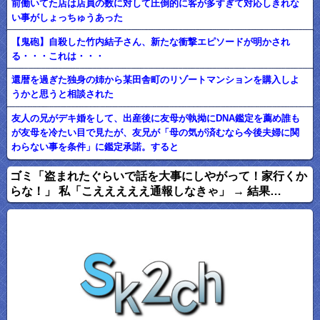
前働いてた店は店員の数に対して圧倒的に客が多すぎて対応しきれな
い事がしょっちゅうあった
【鬼砲】自殺した竹内結子さん、新たな衝撃エピソードが明かされ
る・・・これは・・・
還暦を過ぎた独身の姉から某田舎町のリゾートマンションを購入しよ
うかと思うと相談された
友人の兄がデキ婚をして、出産後に友母が執拗にDNA鑑定を薦め誰も
が友母を冷たい目で見たが、友兄が「母の気が済むなら今後夫婦に関
わらない事を条件」に鑑定承諾。すると
ゴミ「盗まれたぐらいで話を大事にしやがって！家行くか
らな！」 私「こえええええ通報しなきゃ」 → 結果…