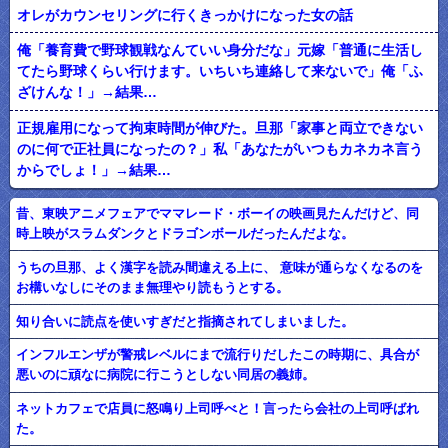
オレがカウンセリングに行くきっかけになった女の話
俺「養育費で野球観戦なんていい身分だな」元嫁「普通に生活し
てたら野球くらい行けます。いちいち連絡して来ないで」俺「ふ
ざけんな！」→結果…
正規雇用になって拘束時間が伸びた。旦那「家事と両立できない
のに何で正社員になったの？」私「あなたがいつもカネカネ言う
からでしょ！」→結果…
昔、東映アニメフェアでママレード・ボーイの映画見たんだけど、同
時上映がスラムダンクとドラゴンボールだったんだよな。
うちの旦那、よく漢字を読み間違える上に、 意味が通らなくなるのを
お構いなしにそのまま無理やり読もうとする。
知り合いに読点を使いすぎだと指摘されてしまいました。
インフルエンザが警戒レベルにまで流行りだしたこの時期に、具合が
悪いのに頑なに病院に行こうとしない同居の義姉。
ネットカフェで店員に怒鳴り上司呼べと！言ったら会社の上司呼ばれ
た。