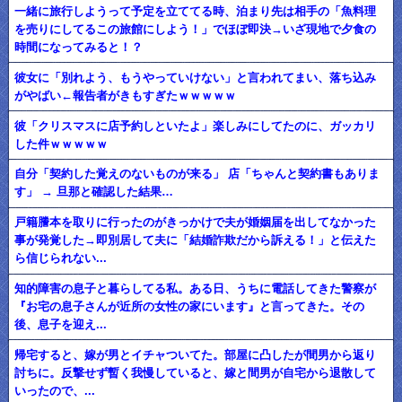
一緒に旅行しようって予定を立ててる時、泊まり先は相手の「魚料理
を売りにしてるこの旅館にしよう！」でほぼ即決→いざ現地で夕食の
時間になってみると！？
彼女に「別れよう、もうやっていけない」と言われてまい、落ち込み
がやばい←報告者がきもすぎたｗｗｗｗｗ
彼「クリスマスに店予約しといたよ」楽しみにしてたのに、ガッカリ
した件ｗｗｗｗｗ
自分「契約した覚えのないものが来る」 店「ちゃんと契約書もありま
す」 → 旦那と確認した結果…
戸籍謄本を取りに行ったのがきっかけで夫が婚姻届を出してなかった
事が発覚した→即別居して夫に「結婚詐欺だから訴える！」と伝えた
ら信じられない...
知的障害の息子と暮らしてる私。ある日、うちに電話してきた警察が
『お宅の息子さんが近所の女性の家にいます』と言ってきた。その
後、息子を迎え...
帰宅すると、嫁が男とイチャついてた。部屋に凸したが間男から返り
討ちに。反撃せず暫く我慢していると、嫁と間男が自宅から退散して
いったので、...