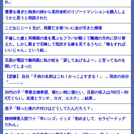
れ」
還暦を過ぎた独身の姉から某田舎町のリゾートマンションを購入しよ
うかと思うと相談された
こどおじニート兄が、両親亡き後ついに金が尽きた模様
不倫した嫁と再構築の道を選ぶもフラバが酷くて離婚の方向に切り替
えた。しかし親まで召喚して抵抗する嫁を見てるうちに「俺もすれば
いいじゃん」という結...
旦那が電話で義両親に私の杖を「貸してあげるよー」と言ってるのを
聞いてしまった
【悲惨】 自分「子供の名前はこれ！かっこよすぎる！」 → 現在の自分
「………」
20代の子「専業主婦希望、寝たい時に寝たい、旦那の収入は700万～80
0万ぐらい。友達とランチ、ヨガ、エステ」→結果…
息子「戦った後の片付けはどうしてたんだろう？」
精神障害入院ワイ「辛いンゴ」イッヌ「初めまして、セラピードッグ
だわん」