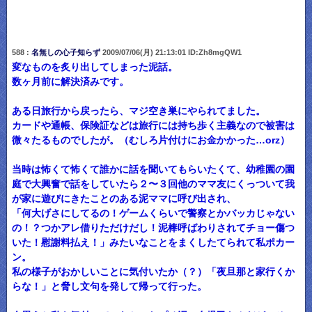
588 :
名無しの心子知らず
2009/07/06(月) 21:13:01 ID:Zh8mgQW1
変なものを炙り出してしまった泥話。
数ヶ月前に解決済みです。
ある日旅行から戻ったら、マジ空き巣にやられてました。
カードや通帳、保険証などは旅行には持ち歩く主義なので被害は
微々たるものでしたが。（むしろ片付けにお金かかった…orz）
当時は怖くて怖くて誰かに話を聞いてもらいたくて、幼稚園の園
庭で大興奮で話をしていたら２〜３回他のママ友にくっついて我
が家に遊びにきたことのある泥ママに呼び出され、
「何大げさにしてるの！ゲームくらいで警察とかバッカじゃない
の！？つかアレ借りただけだし！泥棒呼ばわりされてチョー傷つ
いた！慰謝料払え！」みたいなことをまくしたてられて私ポカー
ン。
私の様子がおかしいことに気付いたか（？）「夜旦那と家行くか
らな！」と脅し文句を発して帰って行った。