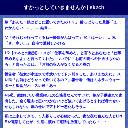
すかっとしていきませんか | sk2ch
嫁「あんた！娘はどこに置いてきたの！？」 酔っぱらった旦那「え…
わかんない……」 → 結果…
父「それじゃ行ってくるねー掃除がんばって」 私「はーい」 → 私
「さ、寒い…」 自宅で遭難しかける
1/2【エネとの離別】トメが「仕事を辞めろ」と言うとあなたは「仕事
辞めるなよ」と言ってくれた。ついでに「お前の親への仕送りもやめ
ろ」と言ったよね。「お前の収入がなくなると俺の
報告者「彼女が水道水で米炊いててドン引きした。ありえねえわ」 ス
レ民「お前はどうやって炊いてるの？」報告者「俺はミネラルウォー
ターと飯盒だわ」スレ民「あっ」
4/6私、結婚したい職業NO.1の公務員なんですけど、嫁が子供連れて家
出した。全く理由は思いつかないけど強いてあげるとすれば母のせい
かもしれない。嫁のせいでアトピー悪化しそう→
私は上京してきて、１人暮らしが心細かった。夜な夜な色んな人とLIN
Eや電話してたが、生活に慣れて電話を放置していたら・・・