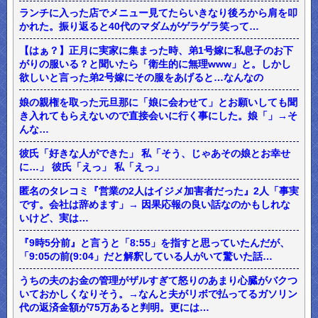
ランチに入った店でメニュー見てたらいきなり後ろから肩を叩
かれた。振り返ると40代のマダムがゲラゲラ笑って…
【はぁ？】正月に実家に集まった時、弟1号嫁に私息子のお下
がりの服いる？と聞いたら「衛生的に無理www」と。しかし
欲しいと言った弟2号嫁にその服をあげると…なんなの
娘の親権を取った元旦那に「娘に会わせて」とお願いしても聞
き入れてもらえないので直接会いに行く事にした。娘「」→そ
んな…
彼氏「好きな人ができた」 私「そう、じゃあその娘とお幸せ
に…」 彼氏「えっ」 私「えっ」
匿名のタレコミ『営業の2人はイジメ加害者だった』2人「事実
です。会社は辞めます」→ 因果応報の良い話なのかもしれな
いけど、実は…
『9時5分前』と言うと「8:55」を指すと思っていたんだが、
「9:05の前(9:04」だと解釈している人がいて驚いた話…
うちの夫のお金の管理がザルすぎて怒りのあまり心臓がバクつ
いておかしくなりそう。→なんと夫がリボで払ってるガソリン
代の返済金額が75万あると判明。更には…