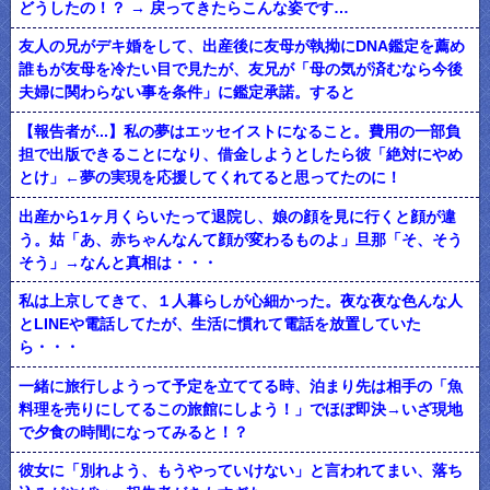
どうしたの！？ → 戻ってきたらこんな姿です…
友人の兄がデキ婚をして、出産後に友母が執拗にDNA鑑定を薦め
誰もが友母を冷たい目で見たが、友兄が「母の気が済むなら今後
夫婦に関わらない事を条件」に鑑定承諾。すると
【報告者が...】私の夢はエッセイストになること。費用の一部負
担で出版できることになり、借金しようとしたら彼「絶対にやめ
とけ」←夢の実現を応援してくれてると思ってたのに！
出産から1ヶ月くらいたって退院し、娘の顔を見に行くと顔が違
う。姑「あ、赤ちゃんなんて顔が変わるものよ」旦那「そ、そう
そう」→なんと真相は・・・
私は上京してきて、１人暮らしが心細かった。夜な夜な色んな人
とLINEや電話してたが、生活に慣れて電話を放置していた
ら・・・
一緒に旅行しようって予定を立ててる時、泊まり先は相手の「魚
料理を売りにしてるこの旅館にしよう！」でほぼ即決→いざ現地
で夕食の時間になってみると！？
彼女に「別れよう、もうやっていけない」と言われてまい、落ち