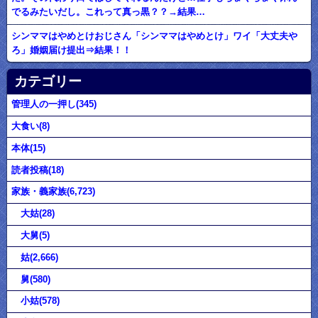
でるみたいだし。これって真っ黒？？→結果…
シンママはやめとけおじさん「シンママはやめとけ」ワイ「大丈夫や
ろ」婚姻届け提出⇒結果！！
カテゴリー
管理人の一押し(345)
大食い(8)
本体(15)
読者投稿(18)
家族・義家族(6,723)
大姑(28)
大舅(5)
姑(2,666)
舅(580)
小姑(578)