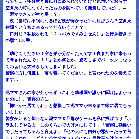
ってた…（多分空き巣以前に盗られていたけど気付いておらず、
空き巣の時になくなったものを調べていて発覚していた）」→
「泥ママさんが空き巣！？」→
「夜（当時は不眠になるほど夜が怖かった）に旦那さん？空き巣
仲間？とうちに来るってどういうこと？」→
「口封じ？私殺される！？（バカですみません）」と行き着きそ
の場で110番。
「助けてください！空き巣が分かったんです！夜また家に来るっ
て脅されたんです！！」とか何とか、恐ろしさでパニックになっ
てわぁわぁ大泣きしてしまいました。
警察の方に何度も「落ち着いてください」と言われたのを覚えて
ます…
泥ママさんの家が分からず（これも幼稚園や誰かに聞けばよかっ
たのに）、警察の方に
「怖いから居てくれ」と懇願して泥ママが来るまで家に居てもら
いました。
警察がいると知らない泥ママ＆旦那がゲームを私に投げつけ「ホ
ラ返してやるよ！このくらいで大げさにして！」「警察に勘違い
でしたってちゃんと言えよ」「他の人にも自分が悪かったって言
ってまわれ」「どうなるか分かってるのか」等暴言を吐ききった