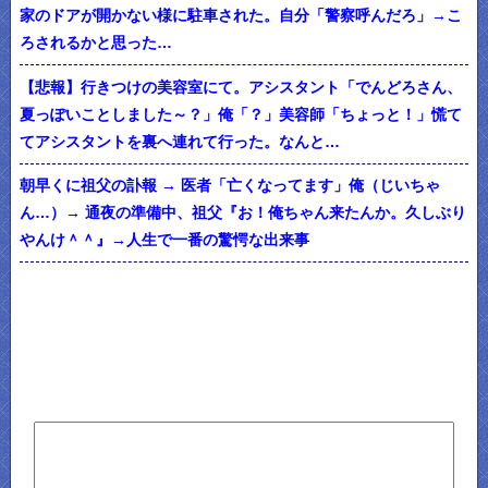
家のドアが開かない様に駐車された。自分「警察呼んだろ」→こ
ろされるかと思った…
【悲報】行きつけの美容室にて。アシスタント「でんどろさん、
夏っぽいことしました～？」俺「？」美容師「ちょっと！」慌て
てアシスタントを裏へ連れて行った。なんと…
朝早くに祖父の訃報 → 医者「亡くなってます」俺（じいちゃ
ん…）→ 通夜の準備中、祖父『お！俺ちゃん来たんか。久しぶり
やんけ＾＾』→人生で一番の驚愕な出来事