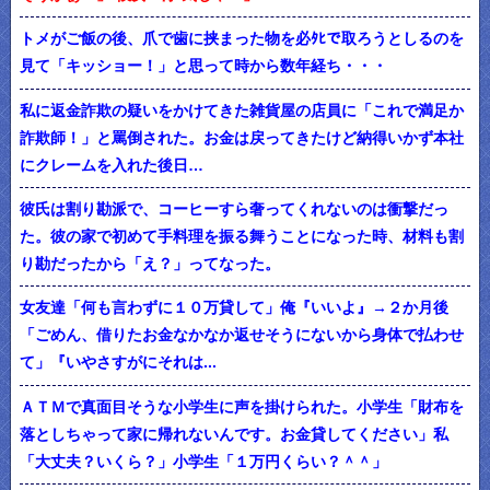
トメがご飯の後、爪で歯に挟まった物を必ﾀﾋで取ろうとしるのを
見て「キッショー！」と思って時から数年経ち・・・
私に返金詐欺の疑いをかけてきた雑貨屋の店員に「これで満足か
詐欺師！」と罵倒された。お金は戻ってきたけど納得いかず本社
にクレームを入れた後日…
彼氏は割り勘派で、コーヒーすら奢ってくれないのは衝撃だっ
た。彼の家で初めて手料理を振る舞うことになった時、材料も割
り勘だったから「え？」ってなった。
女友達「何も言わずに１０万貸して」俺『いいよ』→２か月後
「ごめん、借りたお金なかなか返せそうにないから身体で払わせ
て」『いやさすがにそれは...
ＡＴＭで真面目そうな小学生に声を掛けられた。小学生「財布を
落としちゃって家に帰れないんです。お金貸してください」私
「大丈夫？いくら？」小学生「１万円くらい？＾＾」