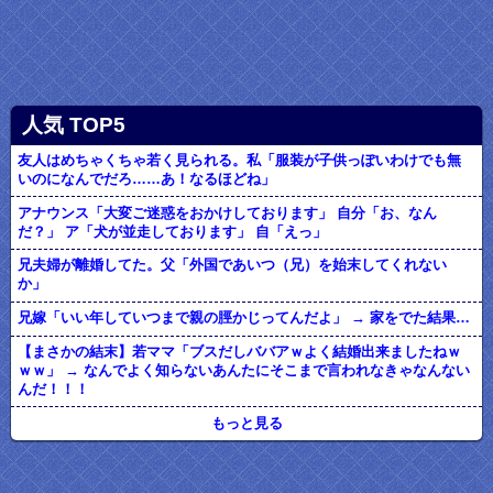
人気 TOP5
友人はめちゃくちゃ若く見られる。私「服装が子供っぽいわけでも無
いのになんでだろ……あ！なるほどね」
アナウンス「大変ご迷惑をおかけしております」 自分「お、なん
だ？」 ア「犬が並走しております」 自「えっ」
兄夫婦が離婚してた。父「外国であいつ（兄）を始末してくれない
か」
兄嫁「いい年していつまで親の脛かじってんだよ」 → 家をでた結果…
【まさかの結末】若ママ「ブスだしババアｗよく結婚出来ましたねｗ
ｗｗ」 → なんでよく知らないあんたにそこまで言われなきゃなんない
んだ！！！
もっと見る