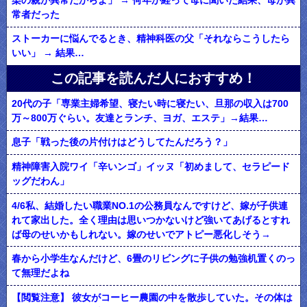
染の親が異常だからよ」 → 何年か経って母に聞いた結果、母が異
常者だった
ストーカーに悩んでるとき、精神科医の父「それならこうしたら
いい」 → 結果…
この記事を読んだ人におすすめ！
20代の子「専業主婦希望、寝たい時に寝たい、旦那の収入は700
万～800万ぐらい。友達とランチ、ヨガ、エステ」→結果…
息子「戦った後の片付けはどうしてたんだろう？」
精神障害入院ワイ「辛いンゴ」イッヌ「初めまして、セラピード
ッグだわん」
4/6私、結婚したい職業NO.1の公務員なんですけど、嫁が子供連
れて家出した。全く理由は思いつかないけど強いてあげるとすれ
ば母のせいかもしれない。嫁のせいでアトピー悪化しそう→
春から小学生なんだけど、6畳のリビングに子供の勉強机置くのっ
て無理だよね
【閲覧注意】 彼女がコーヒー農園の中を散歩していた。その体は