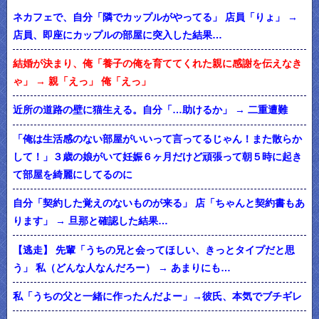
ネカフェで、自分「隣でカップルがやってる」 店員「りょ」 →
店員、即座にカップルの部屋に突入した結果…
結婚が決まり、俺「養子の俺を育ててくれた親に感謝を伝えなき
ゃ」 → 親「えっ」 俺「えっ」
近所の道路の壁に猫生える。自分「…助けるか」 → 二重遭難
「俺は生活感のない部屋がいいって言ってるじゃん！また散らか
して！」３歳の娘がいて妊娠６ヶ月だけど頑張って朝５時に起き
て部屋を綺麗にしてるのに
自分「契約した覚えのないものが来る」 店「ちゃんと契約書もあ
ります」 → 旦那と確認した結果…
【逃走】 先輩「うちの兄と会ってほしい、きっとタイプだと思
う」 私（どんな人なんだろー） → あまりにも…
私「うちの父と一緒に作ったんだよー」→彼氏、本気でブチギレ