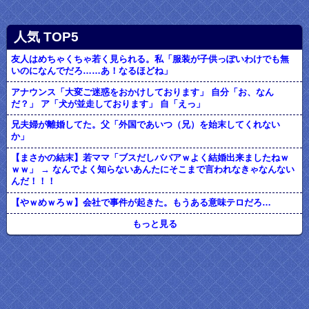
人気 TOP5
友人はめちゃくちゃ若く見られる。私「服装が子供っぽいわけでも無
いのになんでだろ……あ！なるほどね」
アナウンス「大変ご迷惑をおかけしております」 自分「お、なん
だ？」 ア「犬が並走しております」 自「えっ」
兄夫婦が離婚してた。父「外国であいつ（兄）を始末してくれない
か」
【まさかの結末】若ママ「ブスだしババアｗよく結婚出来ましたねｗ
ｗｗ」 → なんでよく知らないあんたにそこまで言われなきゃなんない
んだ！！！
【やｗめｗろｗ】会社で事件が起きた。もうある意味テロだろ…
もっと見る