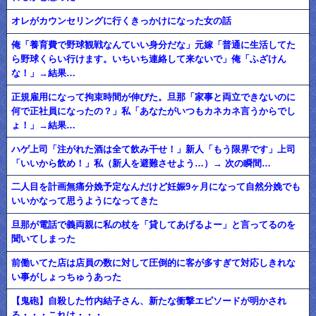
オレがカウンセリングに行くきっかけになった女の話
俺「養育費で野球観戦なんていい身分だな」元嫁「普通に生活してた
ら野球くらい行けます。いちいち連絡して来ないで」俺「ふざけん
な！」→結果…
正規雇用になって拘束時間が伸びた。旦那「家事と両立できないのに
何で正社員になったの？」私「あなたがいつもカネカネ言うからでし
ょ！」→結果…
ハゲ上司「注がれた酒は全て飲み干せ！」新人「もう限界です」上司
「いいから飲め！」私（新人を避難させよう…）→ 次の瞬間…
二人目を計画無痛分娩予定なんだけど妊娠9ヶ月になって自然分娩でも
いいかなって思うようになってきた
旦那が電話で義両親に私の杖を「貸してあげるよー」と言ってるのを
聞いてしまった
前働いてた店は店員の数に対して圧倒的に客が多すぎて対応しきれな
い事がしょっちゅうあった
【鬼砲】自殺した竹内結子さん、新たな衝撃エピソードが明かされ
る・・・これは・・・