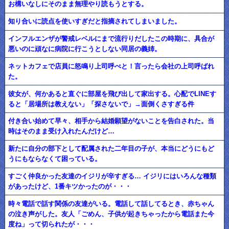
お構いなしにそのまま無理やり読もうとする。
知り合いに読点を使いすぎだと指摘されてしまいました。
インフルエンザが警戒レベルにまで流行りだしたこの時期に、具合が
悪いのに頑なに病院に行こうとしない同居の義姉。
ネットカフェで店員に怒鳴り上司呼べと！言ったら会社の上司呼ばれ
た。
彼女が、何かあると直ぐに部屋を飛び出して家出する。心配でLINEす
ると「居場所は教えない」「探さないで」→面倒くさすぎる件
付き合い始めて早々、相手から結婚願望がないことを告白された。当
時はそのまま受け入れたんだけど…
新たに自分の部下として配属された二年目の子が、本当にどうにもど
うにもならなくて困っている。
すごく仲良かった友達のイジリが辛すぎる… イジリにはいろんな種類
があったけど、1番キツかったのが・・・
時々電話で話す関係の友達がいる。電話して話してるとき、赤ちゃん
の泣き声がした。友人「ごめん、子供が起きちゃったから電話また今
度ね」って切られたが・・・