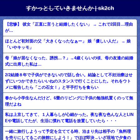
すかっとしていきませんか | sk2ch
【悲惨】 彼女「正直に言うと結婚したくない」 → これで2回目…理由
が…
ほとんど初対面の父「大きくなったなぁー」 娘「優しい人だ」 → 娘
「いやキッモ」
母「娘が居なくなった、誘拐…？」→4歳くらいの頃、母の友達の結婚
式に出席した私は…
2/2結婚８年で子供ができないので話し合い。結論として不妊治療はせ
ずにいつかできたらいいねのスタンスで行くことにした。それをウト
メに報告したら「この石女！」と平手打ちを食らい
春から小学生なんだけど、6畳のリビングに子供の勉強机置くのって無
理だよね
私は上京してきて、１人暮らしが心細かった。夜な夜な色んな人とLIN
Eや電話してたが、生活に慣れて電話を放置していたら・・・
一緒に旅行しようって予定を立ててる時、泊まり先は相手の「魚料理
を売りにしてるこの旅館にしよう！」でほぼ即決→いざ現地で夕食の