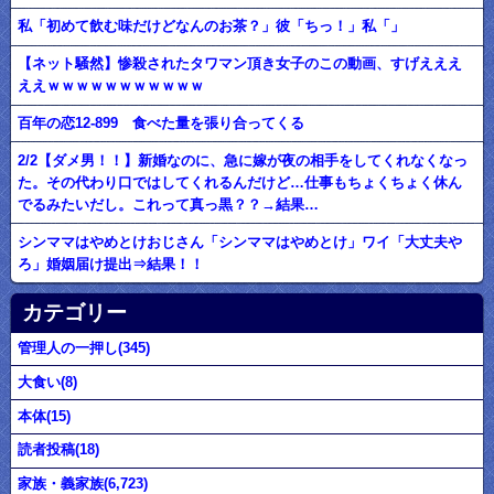
私「初めて飲む味だけどなんのお茶？」彼「ちっ！」私「」
【ネット騒然】惨殺されたタワマン頂き女子のこの動画、すげえええ
ええｗｗｗｗｗｗｗｗｗｗｗ
百年の恋12-899 食べた量を張り合ってくる
2/2【ダメ男！！】新婚なのに、急に嫁が夜の相手をしてくれなくなっ
た。その代わり口ではしてくれるんだけど…仕事もちょくちょく休ん
でるみたいだし。これって真っ黒？？→結果…
シンママはやめとけおじさん「シンママはやめとけ」ワイ「大丈夫や
ろ」婚姻届け提出⇒結果！！
カテゴリー
管理人の一押し(345)
大食い(8)
本体(15)
読者投稿(18)
家族・義家族(6,723)