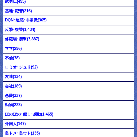
武勇伝(495)
基地･犯罪(216)
DQN･迷惑･非常識(365)
反撃･復讐(1,434)
修羅場･衝撃(3,887)
ママ(296)
不倫(38)
ロミオ･ジュリ(92)
友達(134)
会社(189)
恋愛(337)
動物(223)
ほのぼの･癒し･感動(1,465)
外国人(147)
良トメ･良ウト(135)