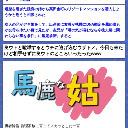
還暦を過ぎた独身の姉から某田舎町のリゾートマンションを購入しよ
うかと思うと相談された
友人の兄がデキ婚をして、出産後に友母が執拗にDNA鑑定を薦め誰も
が友母を冷たい目で見たが、友兄が「母の気が済むなら今後夫婦に関
わらない事を条件」に鑑定承諾。すると
良ウトと喧嘩するとウチに逃げ込むウザトメ。今日も来た
けど相手せずに良ウトのところいったったwww
勇者降臨 義理家族に言ってスカッとした一言