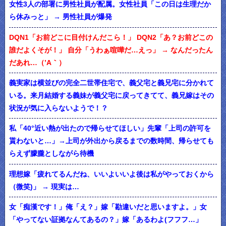
女性3人の部署に男性社員が配属。女性社員「この日は生理だか
ら休みっと」 → 男性社員が爆発
DQN1「お前どこに目付けんだこら！」 DQN2「あ？お前どこの
誰だよくそが！」 自分「うわぁ喧嘩だ…えっ」 → なんだったん
だあれ…（’A｀）
義実家は横並びの完全二世帯住宅で、義父宅と義兄宅に分かれて
いる。来月結婚する義妹が義父宅に戻ってきてて、義兄嫁はその
状況が気に入らないようで！？
私「40°近い熱が出たので帰らせてほしい」先輩「上司の許可を
貰わないと…」→上司が外出から戻るまでの数時間、帰らせても
らえず朦朧としながら待機
理想嫁「疲れてるんだね、いいよいいよ後は私がやっておくから
（微笑)」 → 現実は…
女「痴漢です！」俺「え？」嫁「勘違いだと思いますよ。」女
「やってない証拠なんてあるの？」嫁「あるわよ(フフフ…」