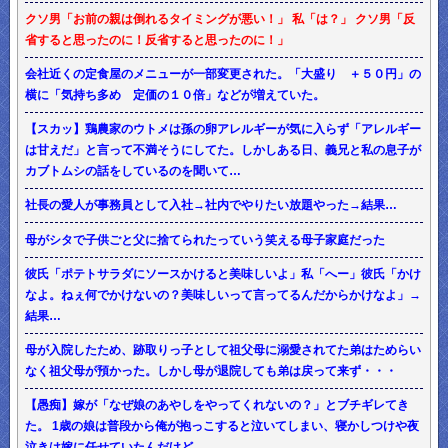
クソ男「お前の親は倒れるタイミングが悪い！」 私「は？」 クソ男「反
省すると思ったのに！反省すると思ったのに！」
会社近くの定食屋のメニューが一部変更された。「大盛り ＋５０円」の
横に「気持ち多め 定価の１０倍」などが増えていた。
【スカッ】鶏農家のウトメは孫の卵アレルギーが気に入らず「アレルギー
は甘えだ」と言って不満そうにしてた。しかしある日、義兄と私の息子が
カブトムシの話をしているのを聞いて…
社長の愛人が事務員として入社→社内でやりたい放題やった→結果…
母がシタで子供ごと父に捨てられたっていう笑える母子家庭だった
彼氏「ポテトサラダにソースかけると美味しいよ」私「へー」彼氏「かけ
なよ。ねぇ何でかけないの？美味しいって言ってるんだからかけなよ」→
結果…
母が入院したため、跡取りっ子として祖父母に溺愛されてた弟はためらい
なく祖父母が預かった。しかし母が退院しても弟は戻って来ず・・・
【愚痴】嫁が「なぜ娘のあやしをやってくれないの？」とブチギレてき
た。 1歳の娘は普段から俺が抱っこすると泣いてしまい、寝かしつけや夜
泣きは嫁に任せていたんだけど