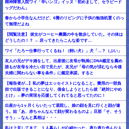
精神障害入院ワイ「辛いンゴ」イッヌ「初めまして、セラピード
ッグだわん」
春から小学生なんだけど、6畳のリビングに子供の勉強机置くのっ
て無理だよね
【閲覧注意】 彼女がコーヒー農園の中を散歩していた。その体は
どうしたの！？ → 戻ってきたらこんな姿です…
ワイ「たろー仕事行ってくるね！（飼い犬）」犬「…？（ぷい」
友人の兄がデキ婚をして、出産後に友母が執拗にDNA鑑定を薦め
誰もが友母を冷たい目で見たが、友兄が「母の気が済むなら今後
夫婦に関わらない事を条件」に鑑定承諾。すると
【報告者が...】私の夢はエッセイストになること。費用の一部負
担で出版できることになり、借金しようとしたら彼「絶対にやめ
とけ」←夢の実現を応援してくれてると思ってたのに！
出産から1ヶ月くらいたって退院し、娘の顔を見に行くと顔が違
う。姑「あ、赤ちゃんなんて顔が変わるものよ」旦那「そ、そう
そう」→なんと真相は・・・
私は上京してきて、１人暮らしが心細かった。夜な夜な色んな人