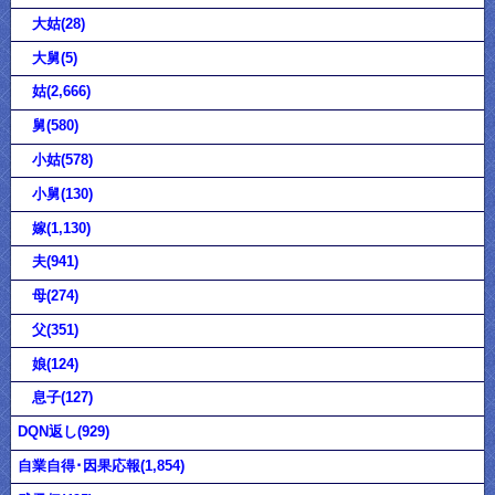
大姑(28)
大舅(5)
姑(2,666)
舅(580)
小姑(578)
小舅(130)
嫁(1,130)
夫(941)
母(274)
父(351)
娘(124)
息子(127)
DQN返し(929)
自業自得･因果応報(1,854)