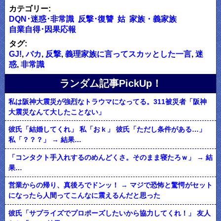
カテゴリー:
DQN･迷惑･非常識
反撃･復讐
姑
家族・義家族
自業自得･因果応報
タグ:
GJ!
,
バカ
,
反撃
,
義理家族に言ってスカッとした一言
,
迷
惑
,
非常識
ランダム記事PickUp！
私は阪神大震災が強烈なトラウマになってる。311被災者「阪神
大震災なんて大したことない」
彼氏「結婚してくれ」 私「おｋ」 彼氏「ただし条件がある…」
私「？？？」 → 結果…
「コンタクト手入れするのめんどくさ。そのまま寝たろｗ」 → 結
果…
営業からの帰り、真後ろでドンッ！ → マジで恐怖と驚愕がセット
になったら人間ってこんなに震えるんだと思った
彼氏「サプライズでプロポーズしたいから協力してくれ！」 友人