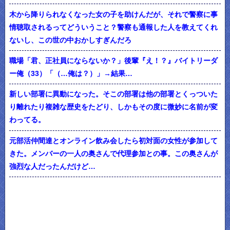
木から降りられなくなった女の子を助けんだが、それで警察に事
情聴取されるってどういうこと？警察も通報した人を教えてくれ
ないし、この世の中おかしすぎんだろ
職場「君、正社員にならないか？」後輩『え！？』バイトリーダ
ー俺（33）「（…俺は？）」→結果…
新しい部署に異動になった。そこの部署は他の部署とくっついた
り離れたり複雑な歴史をたどり、しかもその度に微妙に名前が変
わってる。
元部活仲間達とオンライン飲み会したら初対面の女性が参加して
きた。メンバーの一人の奥さんで代理参加との事。この奥さんが
強烈な人だったんだけど…