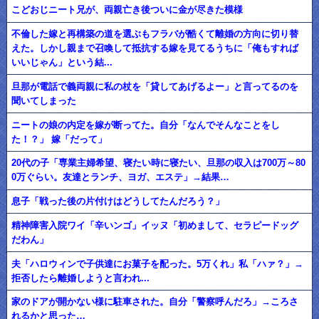
こどおじニート兄が、両親亡き後ついに金が尽きた模様
不倫した嫁と再構築の道を選ぶもフラバが酷くて離婚の方向に切り替
えた。しかし親まで召喚して抵抗する嫁を見てるうちに「俺もすれば
いいじゃん」という結...
旦那が電話で義両親に私の杖を「貸してあげるよー」と言ってるのを
聞いてしまった
ニートの娘の内定を嫁が断ってた。自分「なんでそんなことをし
た！？」 嫁「だって」
20代の子「専業主婦希望、寝たい時に寝たい、旦那の収入は700万～80
0万ぐらい。友達とランチ、ヨガ、エステ」→結果…
息子「戦った後の片付けはどうしてたんだろう？」
精神障害入院ワイ「辛いンゴ」イッヌ「初めまして、セラピードッグ
だわん」
夫「ハロウィンで子供達にお菓子を配った。5万くれ」私「ハァ？」→
拒否したら離婚しようと言われ...
家のドアが開かない様に駐車された。自分「警察呼んだろ」→ころさ
れるかと思った…