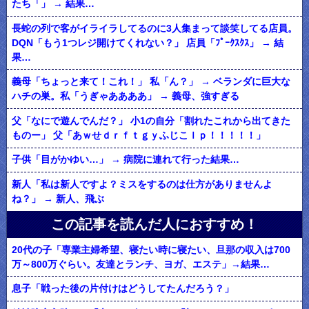
たち「」 → 結果…
長蛇の列で客がイライラしてるのに3人集まって談笑してる店員。
DQN「もう1つレジ開けてくれない？」 店員「ﾌﾟｰｸｽｸｽ」 → 結
果…
義母「ちょっと来て！これ！」 私「ん？」 → ベランダに巨大な
ハチの巣。私「うぎゃああああ」 → 義母、強すぎる
父「なにで遊んでんだ？」 小1の自分「割れたこれから出てきた
ものー」 父「あｗせｄｒｆｔｇｙふじこｌｐ！！！！！」
子供「目がかゆい…」 → 病院に連れて行った結果…
新人「私は新人ですよ？ミスをするのは仕方がありませんよ
ね？」 → 新人、飛ぶ
この記事を読んだ人におすすめ！
20代の子「専業主婦希望、寝たい時に寝たい、旦那の収入は700
万～800万ぐらい。友達とランチ、ヨガ、エステ」→結果…
息子「戦った後の片付けはどうしてたんだろう？」