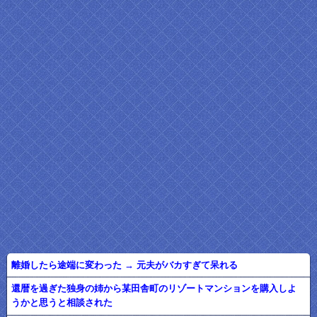
離婚したら途端に変わった → 元夫がバカすぎて呆れる
還暦を過ぎた独身の姉から某田舎町のリゾートマンションを購入しよ
うかと思うと相談された