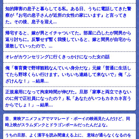
知的障害の息子と暮らしてる私。ある日、うちに電話してきた警
察が『お宅の息子さんが近所の女性の家にいます』と言ってき
た。その後、息子を迎え...
帰宅すると、嫁が男とイチャついてた。部屋に凸したが間男から
返り討ちに。反撃せず暫く我慢していると、嫁と間男が自宅から
退散していったので、...
オレがカウンセリングに行くきっかけになった女の話
俺「養育費で野球観戦なんていい身分だな」元嫁「普通に生活し
てたら野球くらい行けます。いちいち連絡して来ないで」俺「ふ
ざけんな！」→結果…
正規雇用になって拘束時間が伸びた。旦那「家事と両立できない
のに何で正社員になったの？」私「あなたがいつもカネカネ言う
からでしょ！」→結果…
昔、東映アニメフェアでママレード・ボーイの映画見たんだけど、同
時上映がスラムダンクとドラゴンボールだったんだよな。
うちの旦那、よく漢字を読み間違える上に、 意味が通らなくなるのを