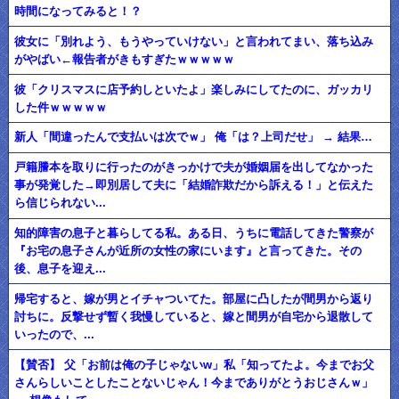
時間になってみると！？
彼女に「別れよう、もうやっていけない」と言われてまい、落ち込み
がやばい←報告者がきもすぎたｗｗｗｗｗ
彼「クリスマスに店予約しといたよ」楽しみにしてたのに、ガッカリ
した件ｗｗｗｗｗ
新人「間違ったんで支払いは次でｗ」 俺「は？上司だせ」 → 結果…
戸籍謄本を取りに行ったのがきっかけで夫が婚姻届を出してなかった
事が発覚した→即別居して夫に「結婚詐欺だから訴える！」と伝えた
ら信じられない...
知的障害の息子と暮らしてる私。ある日、うちに電話してきた警察が
『お宅の息子さんが近所の女性の家にいます』と言ってきた。その
後、息子を迎え...
帰宅すると、嫁が男とイチャついてた。部屋に凸したが間男から返り
討ちに。反撃せず暫く我慢していると、嫁と間男が自宅から退散して
いったので、...
【賛否】 父「お前は俺の子じゃないw」私「知ってたよ。今までお父
さんらしいことしたことないじゃん！今までありがとうおじさんｗ」