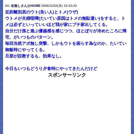
64:
名無しさん@HOME
2006/11/02(木) 16:10:22
近距離別居のウト(良い人)とトメ(ウザ)
ウトメが夫婦喧嘩(たいてい原因はトメの無駄遣い)をすると、ト
メは必ずといっていいほど我が家にプチ家出してくる。
自分だけ孫と遊ぶ優越感を感じつつ、ほとぼりが冷めたころに帰
宅、がいつものパターン。
毎回当然アポ無し突撃、しかもウトを困らす為なのか、たいてい
御飯時にやってくる。
旦那が説教するも、効果なし。
今日もいつもどうり夕食時にやってきたんだけど
スポンサーリンク