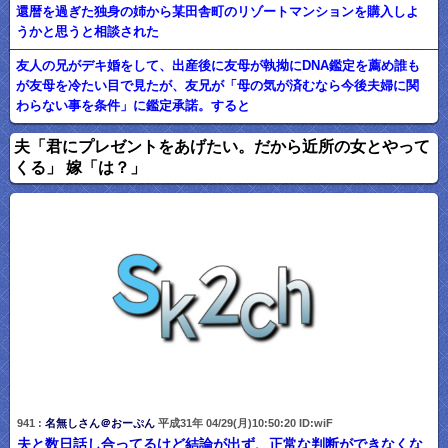
還暦を過ぎた独身の姉から某田舎町のリゾートマンションを購入しよ
うかと思うと相談された
友人の兄がデキ婚をして、出産後に友母が執拗にDNA鑑定を薦め誰も
が友母を冷たい目で見たが、友兄が「母の気が済むなら今後夫婦に関
わらない事を条件」に鑑定承諾。すると
夫「君にプレゼントをあげたい。だから近所の女とやって
くる」 嫁「は？」
941 :
名無しさん＠おーぷん
平成31年 04/29(月)10:50:20 ID:wiF
夫と数日話し合ってるけど結論が出ず、正常な判断ができなくな