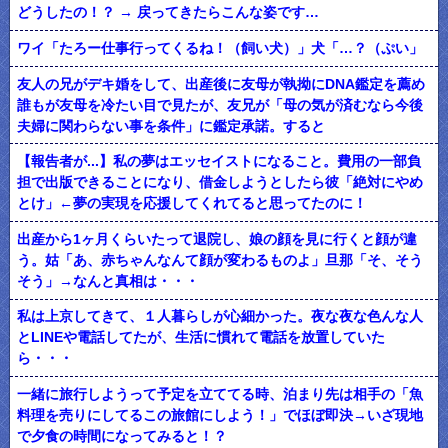
どうしたの！？ → 戻ってきたらこんな姿です…
ワイ「たろー仕事行ってくるね！（飼い犬）」犬「…？（ぷい」
友人の兄がデキ婚をして、出産後に友母が執拗にDNA鑑定を薦め
誰もが友母を冷たい目で見たが、友兄が「母の気が済むなら今後
夫婦に関わらない事を条件」に鑑定承諾。すると
【報告者が...】私の夢はエッセイストになること。費用の一部負
担で出版できることになり、借金しようとしたら彼「絶対にやめ
とけ」←夢の実現を応援してくれてると思ってたのに！
出産から1ヶ月くらいたって退院し、娘の顔を見に行くと顔が違
う。姑「あ、赤ちゃんなんて顔が変わるものよ」旦那「そ、そう
そう」→なんと真相は・・・
私は上京してきて、１人暮らしが心細かった。夜な夜な色んな人
とLINEや電話してたが、生活に慣れて電話を放置していた
ら・・・
一緒に旅行しようって予定を立ててる時、泊まり先は相手の「魚
料理を売りにしてるこの旅館にしよう！」でほぼ即決→いざ現地
で夕食の時間になってみると！？