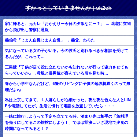
すかっとしていきませんか | sk2ch
家に帰ると、元カレ「おかえりー今日の夕飯なにー？」 → 咄嗟に玄関
から飛び出し警察に通報
義伯母「じまん自慢じまん自慢」 → 義父、わろた
気になっている女の子がいる。今の彼氏と別れるべきか相談を受けて
るんだが、これって…
三男嫁『子供が居て役に立たないかも知れないが行って協力させても
らっていいか』→母親と長男嫁が喜んでいる所を見た時…
春から小学生なんだけど、6畳のリビングに子供の勉強机置くのって無
理だよね
私は上京してきて、１人暮らしが心細かった。夜な夜な色んな人とLIN
Eや電話してたが、生活に慣れて電話を放置していたら・・・
一緒に旅行しようって予定を立ててる時、泊まり先は相手の「魚料理
を売りにしてるこの旅館にしよう！」でほぼ即決→いざ現地で夕食の
時間になってみると！？