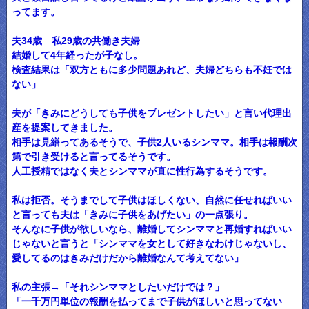
ってます。
夫34歳 私29歳の共働き夫婦
結婚して4年経ったが子なし。
検査結果は「双方ともに多少問題あれど、夫婦どちらも不妊では
ない」
夫が「きみにどうしても子供をプレゼントしたい」と言い代理出
産を提案してきました。
相手は見繕ってあるそうで、子供2人いるシンママ。相手は報酬次
第で引き受けると言ってるそうです。
人工授精ではなく夫とシンママが直に性行為するそうです。
私は拒否。そうまでして子供はほしくない、自然に任せればいい
と言っても夫は「きみに子供をあげたい」の一点張り。
そんなに子供が欲しいなら、離婚してシンママと再婚すればいい
じゃないと言うと「シンママを女として好きなわけじゃないし、
愛してるのはきみだけだから離婚なんて考えてない」
私の主張→「それシンママとしたいだけでは？」
「一千万円単位の報酬を払ってまで子供がほしいと思ってない