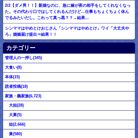
2/2【ダメ男！！】新婚なのに、急に嫁が夜の相手をしてくれなくなっ
た。その代わり口ではしてくれるんだけど…仕事もちょくちょく休ん
でるみたいだし。これって真っ黒？？→結果…
シンママはやめとけおじさん「シンママはやめとけ」ワイ「大丈夫や
ろ」婚姻届け提出⇒結果！！
カテゴリー
管理人の一押し(345)
大食い(8)
本体(15)
読者投稿(18)
家族・義家族(6,723)
大姑(28)
大舅(5)
姑(2,666)
舅(580)