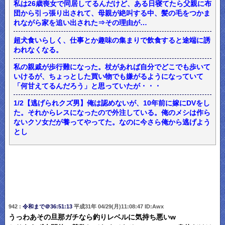
私は26歳喪女で同居してるんだけど、ある日寝てたら父親に布
団から引っ張り出されて、母親が絶叫する中、髪の毛をつかま
れながら家を追い出された⇒その理由が…
超犬食いらしく、仕事とか趣味の集まりで飲食すると途端に誘
われなくなる。
私の親戚が歩行難になった。杖があれば自分でどこでも歩いて
いけるが、ちょっとした買い物でも嫌がるようになっていて
「何甘えてるんだろう」と思っていたが・・・
1/2【逃げられクズ男】俺は認めないが、10年前に嫁にDVをし
た。それからレスになったので外注している。俺のメシは作ら
ないクソ女だが養ってやってた。なのに今さら俺から逃げよう
とし
942 :
令和まで＠36:51:13
平成31年 04/29(月)11:08:47 ID:Awx
うっわあその旦那ガチなら釣りレベルに気持ち悪いw