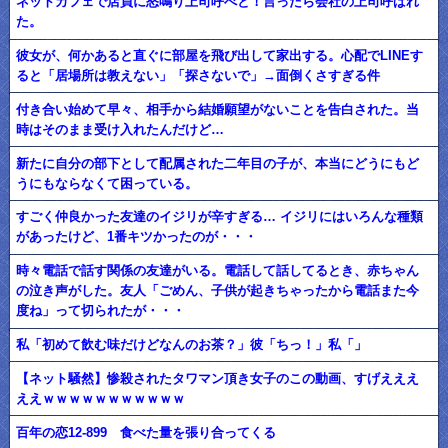
ネットカフェで店員に怒鳴り上司呼べと！言ったら会社の上司呼ばれ
た。
彼女が、何かあると直ぐに部屋を飛び出して家出する。心配でLINEす
ると「居場所は教えない」「探さないで」→面倒くさすぎる件
付き合い始めて早々、相手から結婚願望がないことを告白された。当
時はそのまま受け入れたんだけど…
新たに自分の部下として配属された二年目の子が、本当にどうにもど
うにもならなくて困っている。
すごく仲良かった友達のイジリが辛すぎる… イジリにはいろんな種類
があったけど、1番キツかったのが・・・
時々電話で話す関係の友達がいる。電話して話してるとき、赤ちゃん
の泣き声がした。友人「ごめん、子供が起きちゃったから電話また今
度ね」って切られたが・・・
私「初めて飲む味だけどなんのお茶？」彼「ちっ！」私「」
【ネット騒然】惨殺されたタワマン頂き女子のこの動画、すげえええ
ええｗｗｗｗｗｗｗｗｗｗｗ
百年の恋12-899 食べた量を張り合ってくる