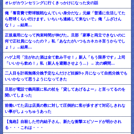
オレがカウンセリングに行くきっかけになった女の話
俺「養育費で野球観戦なんていい身分だな」元嫁「普通に生活してた
ら野球くらい行けます。いちいち連絡して来ないで」俺「ふざけん
な！」→結果…
正規雇用になって拘束時間が伸びた。旦那「家事と両立できないのに
何で正社員になったの？」私「あなたがいつもカネカネ言うからでし
ょ！」→結果…
ハゲ上司「注がれた酒は全て飲み干せ！」新人「もう限界です」上司
「いいから飲め！」私（新人を避難させよう…）→ 次の瞬間…
二人目を計画無痛分娩予定なんだけど妊娠9ヶ月になって自然分娩でも
いいかなって思うようになってきた
旦那が電話で義両親に私の杖を「貸してあげるよー」と言ってるのを
聞いてしまった
前働いてた店は店員の数に対して圧倒的に客が多すぎて対応しきれな
い事がしょっちゅうあった
【鬼砲】自殺した竹内結子さん、新たな衝撃エピソードが明かされ
る・・・これは・・・