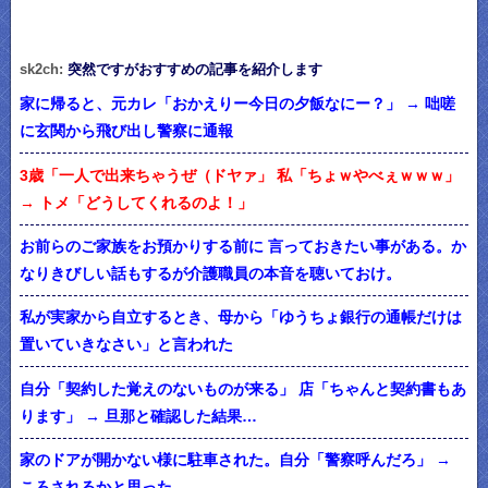
sk2ch:
突然ですがおすすめの記事を紹介します
家に帰ると、元カレ「おかえりー今日の夕飯なにー？」 → 咄嗟
に玄関から飛び出し警察に通報
3歳「一人で出来ちゃうぜ（ドヤァ」 私「ちょｗやべぇｗｗｗ」
→ トメ「どうしてくれるのよ！」
お前らのご家族をお預かりする前に 言っておきたい事がある。か
なりきびしい話もするが介護職員の本音を聴いておけ。
私が実家から自立するとき、母から「ゆうちょ銀行の通帳だけは
置いていきなさい」と言われた
自分「契約した覚えのないものが来る」 店「ちゃんと契約書もあ
ります」 → 旦那と確認した結果…
家のドアが開かない様に駐車された。自分「警察呼んだろ」 →
ころされるかと思った…