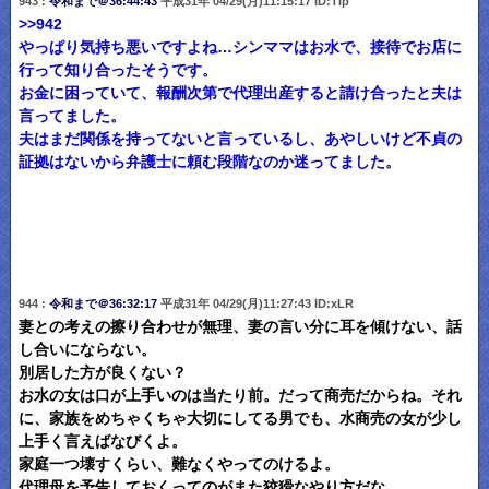
943 :
令和まで＠36:44:43
平成31年 04/29(月)11:15:17 ID:Tip
>>942
やっぱり気持ち悪いですよね…シンママはお水で、接待でお店に
行って知り合ったそうです。
お金に困っていて、報酬次第で代理出産すると請け合ったと夫は
言ってました。
夫はまだ関係を持ってないと言っているし、あやしいけど不貞の
証拠はないから弁護士に頼む段階なのか迷ってました。
944 :
令和まで＠36:32:17
平成31年 04/29(月)11:27:43 ID:xLR
妻との考えの擦り合わせが無理、妻の言い分に耳を傾けない、話
し合いにならない。
別居した方が良くない？
お水の女は口が上手いのは当たり前。だって商売だからね。それ
に、家族をめちゃくちゃ大切にしてる男でも、水商売の女が少し
上手く言えばなびくよ。
家庭一つ壊すくらい、難なくやってのけるよ。
代理母を予告しておくってのがまた狡猾なやり方だな。