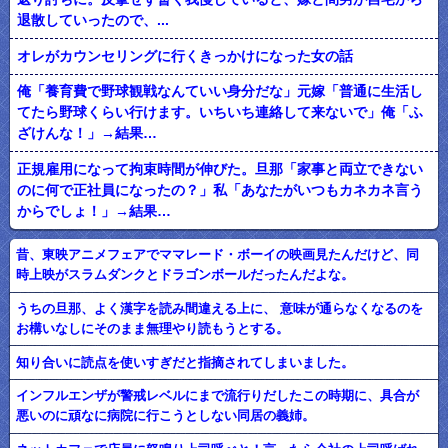
退散していったので、...
オレがカウンセリングに行くきっかけになった女の話
俺「養育費で野球観戦なんていい身分だな」元嫁「普通に生活し
てたら野球くらい行けます。いちいち連絡して来ないで」俺「ふ
ざけんな！」→結果…
正規雇用になって拘束時間が伸びた。旦那「家事と両立できない
のに何で正社員になったの？」私「あなたがいつもカネカネ言う
からでしょ！」→結果…
昔、東映アニメフェアでママレード・ボーイの映画見たんだけど、同
時上映がスラムダンクとドラゴンボールだったんだよな。
うちの旦那、よく漢字を読み間違える上に、 意味が通らなくなるのを
お構いなしにそのまま無理やり読もうとする。
知り合いに読点を使いすぎだと指摘されてしまいました。
インフルエンザが警戒レベルにまで流行りだしたこの時期に、具合が
悪いのに頑なに病院に行こうとしない同居の義姉。