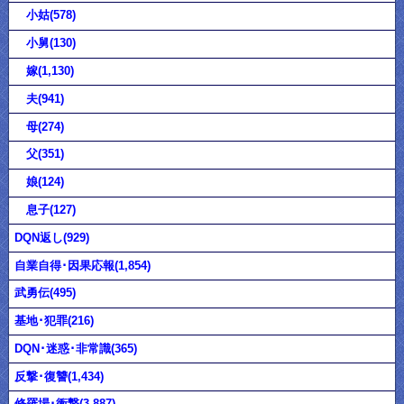
小姑(578)
小舅(130)
嫁(1,130)
夫(941)
母(274)
父(351)
娘(124)
息子(127)
DQN返し(929)
自業自得･因果応報(1,854)
武勇伝(495)
基地･犯罪(216)
DQN･迷惑･非常識(365)
反撃･復讐(1,434)
修羅場･衝撃(3,887)