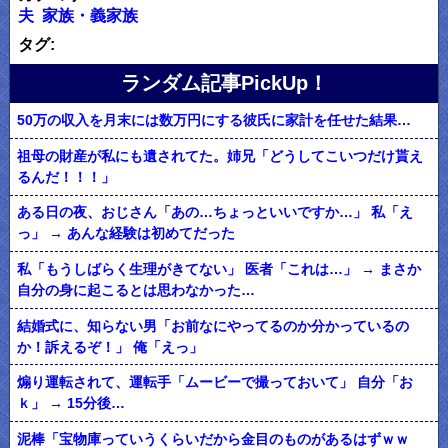
夫
家族・義家族
タグ:
ランダム記事PickUp！
50万の収入を月末には数万円にする彼氏に家計を任せた結果…
祖母の財産が私にも遺されてた。姉兄「どうしてこいつだけ貰え
るんだ！！！」
ある日の夜、おじさん「あの…ちょっといいですか…」 私「え
っ」 → あんな経験は初めてだった
私「もうしばらく生理がきてない」 医者「これは…」 → まさか
自分の身に起こるとは思わなかった…
結婚式に、知らない男「お前なにやってるのか分かっているの
か！訴えるぞ！」 俺「えっ」
煽り運転されて、運転手「ムービーで撮っておいて」 自分「お
ｋ」 → 15分後…
泥棒「宝物庫っていうくらいだから金目のものがあるはずｗｗ