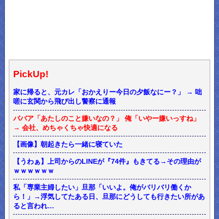
PickUp!
家に帰ると、元カレ「おかえりー今日の夕飯なにー？」 → 咄
嗟に玄関から飛び出し警察に通報
ババア「あたしのこと嫌いなの？」 俺「いやー嫌いっすね」
→ 会社、めちゃくちゃ快適になる
【画像】朝起きたら一緒に寝ていた
【うわぁ】上司からのLINEが『74件』もきてる→その理由が
ｗｗｗｗｗｗ
私「専業主婦したい」旦那「いいよ。俺がバリバリ働くか
ら！」→浮気してたある日、旦那にどうしても行きたい所があ
ると言われ…