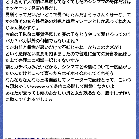
とりあえず人間的に尊敬してなくてもそのシンママの身体だけは
オッケーって発言内容だし
見繕うってだいたいどこで見つけたんだようっさんくせーな、て
かお前その女を性行為の対象と出産マシーンとしか思ってねえん
じゃん笑かすなよ
お前の子以前に実質浮気した妾の子をどうやって愛せるっての？
バカ？バカ以外の何物でもないよね？
てかお前と相性が悪いだけで不妊じゃねーからこのクズが！
という忌憚ない意見を抱きましたので普通に全ての発言を記録し
た上で弁護士に相談一択じゃないすか
割とガチバカみたいだから、シンママと今後について一度話がし
たいんだけど…って言ったらホイホイ会わせてくれそう
なんならなんなら三者面談してレコーダーで記録とって、こいつ
ら頭おかしいwwwwって身内に公開して離婚しなさいよ
あなたが去っても頭のおかしい男と女が残るから、勝手に子作り
に励んでくれるでしょw