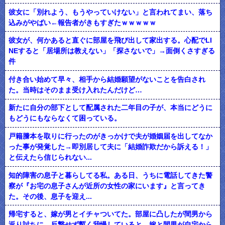
彼女に「別れよう、もうやっていけない」と言われてまい、落ち
込みがやばい←報告者がきもすぎたｗｗｗｗｗ
彼女が、何かあると直ぐに部屋を飛び出して家出する。心配でLI
NEすると「居場所は教えない」「探さないで」→面倒くさすぎる
件
付き合い始めて早々、相手から結婚願望がないことを告白され
た。当時はそのまま受け入れたんだけど…
新たに自分の部下として配属された二年目の子が、本当にどうに
もどうにもならなくて困っている。
戸籍謄本を取りに行ったのがきっかけで夫が婚姻届を出してなか
った事が発覚した→即別居して夫に「結婚詐欺だから訴える！」
と伝えたら信じられない...
知的障害の息子と暮らしてる私。ある日、うちに電話してきた警
察が『お宅の息子さんが近所の女性の家にいます』と言ってき
た。その後、息子を迎え...
帰宅すると、嫁が男とイチャついてた。部屋に凸したが間男から
返り討ちに。反撃せず暫く我慢していると、嫁と間男が自宅から