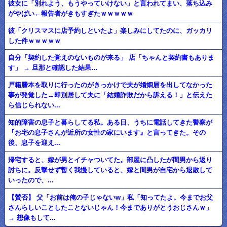
彼女に「別れよう、もうやっていけない」と言われてまい、落ち込み
がやばい←報告者がきもすぎたｗｗｗｗｗ
彼「クリスマスに店予約しといたよ」楽しみにしてたのに、ガッカリ
した件ｗｗｗｗｗ
自分「契約した覚えのないものが来る」 店「ちゃんと契約書もありま
す」 → 旦那と確認した結果…
戸籍謄本を取りに行ったのがきっかけで夫が婚姻届を出してなかった
事が発覚した→即別居して夫に「結婚詐欺だから訴える！」と伝えた
ら信じられない...
知的障害の息子と暮らしてる私。ある日、うちに電話してきた警察が
『お宅の息子さんが近所の女性の家にいます』と言ってきた。その
後、息子を迎え...
帰宅すると、嫁が男とイチャついてた。部屋に凸したが間男から返り
討ちに。反撃せず暫く我慢していると、嫁と間男が自宅から退散して
いったので、...
【賛否】 父「お前は俺の子じゃないw」私「知ってたよ。今までお父
さんらしいことしたことないじゃん！今までありがとうおじさんｗ」
→ 想像もして...