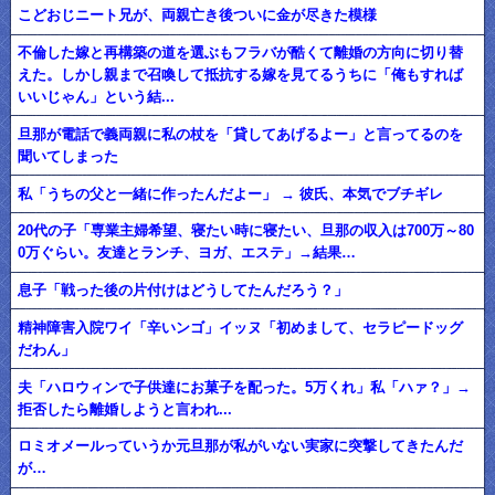
こどおじニート兄が、両親亡き後ついに金が尽きた模様
不倫した嫁と再構築の道を選ぶもフラバが酷くて離婚の方向に切り替
えた。しかし親まで召喚して抵抗する嫁を見てるうちに「俺もすれば
いいじゃん」という結...
旦那が電話で義両親に私の杖を「貸してあげるよー」と言ってるのを
聞いてしまった
私「うちの父と一緒に作ったんだよー」 → 彼氏、本気でブチギレ
20代の子「専業主婦希望、寝たい時に寝たい、旦那の収入は700万～80
0万ぐらい。友達とランチ、ヨガ、エステ」→結果…
息子「戦った後の片付けはどうしてたんだろう？」
精神障害入院ワイ「辛いンゴ」イッヌ「初めまして、セラピードッグ
だわん」
夫「ハロウィンで子供達にお菓子を配った。5万くれ」私「ハァ？」→
拒否したら離婚しようと言われ...
ロミオメールっていうか元旦那が私がいない実家に突撃してきたんだ
が…