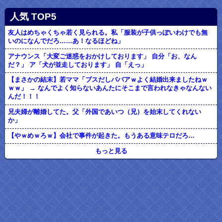
人気 TOP5
友人はめちゃくちゃ若く見られる。私「服装が子供っぽいわけでも無
いのになんでだろ……あ！なるほどね」
アナウンス「大変ご迷惑をおかけしております」 自分「お、なん
だ？」 ア「犬が並走しております」 自「えっ」
【まさかの結末】若ママ「ブスだしババアｗよく結婚出来ましたねｗ
ｗｗ」 → なんでよく知らないあんたにそこまで言われなきゃなんない
んだ！！！
兄夫婦が離婚してた。父「外国であいつ（兄）を始末してくれない
か」
【やｗめｗろｗ】会社で事件が起きた。もうある意味テロだろ…
もっと見る