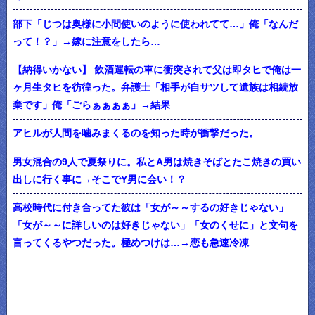
部下「じつは奥様に小間使いのように使われてて…」俺「なんだ
って！？」→嫁に注意をしたら…
【納得いかない】 飲酒運転の車に衝突されて父は即タヒで俺は一
ヶ月生タヒを彷徨った。弁護士「相手が自サツして遺族は相続放
棄です」俺「ごらぁぁぁぁ」→結果
アヒルが人間を噛みまくるのを知った時が衝撃だった。
男女混合の9人で夏祭りに。私とA男は焼きそばとたこ焼きの買い
出しに行く事に→そこでY男に会い！？
高校時代に付き合ってた彼は「女が～～するの好きじゃない」
「女が～～に詳しいのは好きじゃない」「女のくせに」と文句を
言ってくるやつだった。極めつけは…→恋も急速冷凍