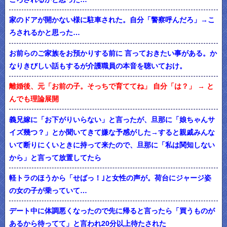
家のドアが開かない様に駐車された。自分「警察呼んだろ」→こ
ろされるかと思った…
お前らのご家族をお預かりする前に 言っておきたい事がある。か
なりきびしい話もするが介護職員の本音を聴いておけ。
離婚後、元「お前の子。そっちで育ててね」 自分「は？」 → と
んでも理論展開
義兄嫁に「お下がりいらない」と言ったが、旦那に「娘ちゃんサ
イズ幾つ？」とか聞いてきて嫌な予感がした→すると親戚みんな
いて断りにくいときに持って来たので、旦那に「私は関知しない
から」と言って放置してたら
軽トラのほうから「せばっ！｣と女性の声が。荷台にジャージ姿
の女の子が乗っていて…
デート中に体調悪くなったので先に帰ると言ったら「買うものが
あるから待ってて」と言われ20分以上待たされた