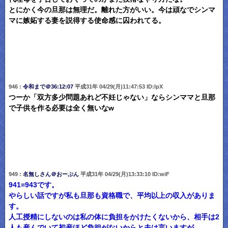
とにかく今の旦那は無理だ。離れた方がいい。今は頑なでシンマ
マに嫉妬する妻を説得する使命感に囚われてる。
946 :
令和まで＠36:12:07
平成31年 04/29(月)11:47:53 ID:lpX
つーか「双方多少問題あれど不妊じゃない」ならシンママと旦那
で子供を作る必要は全く無いなw
949 :
名無しさん＠おーぷん
平成31年 04/29(月)13:33:10 ID:wiF
941=943です。
やらしい話ですが私も旦那も資格職で、平均以上の収入がありま
す。
人工授精にしないのは私の体に負担をかけたくないから、相手は2
人も産んでいて初産ほど負担がないからと夫は言いますが