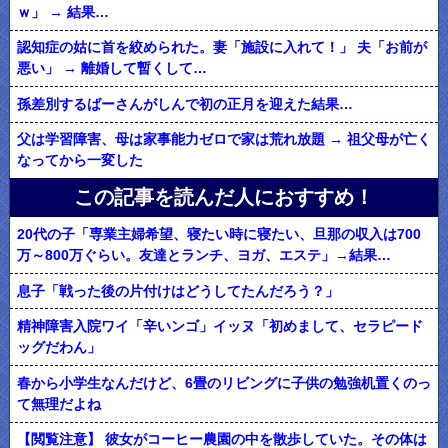
ｗ」 → 結果…
認知症の姑に首を絞められた。妻「施設に入れて！」 夫「お前が
悪い」 → 離婚して暫くして…
孫差別するばーさんがしんで初の正月を迎えた結果…
父は学習障害、母は家事能力ゼロで家は荒れ放題 → 祖父母が亡く
なってから一変した
この記事を読んだ人におすすめ！
20代の子「専業主婦希望、寝たい時に寝たい、旦那の収入は700
万～800万ぐらい。友達とランチ、ヨガ、エステ」→結果…
息子「戦った後の片付けはどうしてたんだろう？」
精神障害入院ワイ「辛いンゴ」イッヌ「初めまして、セラピード
ッグだわん」
春から小学生なんだけど、6畳のリビングに子供の勉強机置くのっ
て無理だよね
【閲覧注意】 彼女がコーヒー農園の中を散歩していた。その体は