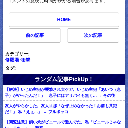
コメントの反映に時間がかかる場合があります。
HOME
前の記事
次の記事
カテゴリー:
修羅場･衝撃
タグ:
ランダム記事PickUp！
【解決】いじめ主犯が襲撃され大ケガ。いじめ主犯「あいつ（息
子）がやったんだ！」 息子にはアリバイも無く… → その後
友人がやらかした。友人旦那「なぜ止めなかった！お前も共犯
だ！」 私「えぇ…」 → フルボッコ
【閲覧注意】飼い犬がビニールで遊んでた。私「ビニールじゃな