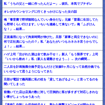
私「うちの父と一緒に作ったんだよー」→彼氏、本気でブチギレ
オレがカウンセリングに行くきっかけになった女の話
俺「養育費で野球観戦なんていい身分だな」元嫁「普通に生活してた
ら野球くらい行けます。いちいち連絡して来ないで」俺「ふざけん
な！」→結果…
正規雇用になって拘束時間が伸びた。旦那「家事と両立できないのに
何で正社員になったの？」私「あなたがいつもカネカネ言うからでし
ょ！」→結果…
ハゲ上司「注がれた酒は全て飲み干せ！」新人「もう限界です」上司
「いいから飲め！」私（新人を避難させよう…）→ 次の瞬間…
二人目を計画無痛分娩予定なんだけど妊娠9ヶ月になって自然分娩でも
いいかなって思うようになってきた
旦那が電話で義両親に私の杖を「貸してあげるよー」と言ってるのを
聞いてしまった
前働いてた店は店員の数に対して圧倒的に客が多すぎて対応しきれな
い事がしょっちゅうあった
【鬼砲】自殺した竹内結子さん、新たな衝撃エピソードが明かされ