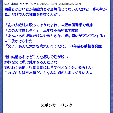
602 :
名無しさん＠ＨＯＭＥ
2016/07/13(水) 22:33:09.86 0.net
幽霊とか占いとか超能力とか全然信じてないんだけど、私の姉が
見ただけで人の性格を見抜くんだよ
「あの人絶対人殴ってそうだよね」→翌年傷害罪で逮捕
「この人浮気しそう」→三年後不倫発覚で離婚
「あんたあの彼氏だけはやめときな、嫌な匂いがプンプンする」
→二股かけられた
「父よ、あんた大きな病気しそうだね」→1年後心筋梗塞発症
他に結構あるけどこんな感じで勘が鋭い
姉妹なのに私は鈍すぎるんだよな
姉いわく表情、行動言動に仕草で何となく分かるらしい
こればかりは不思議だ。ちなみに姉の旦那マジ良い人ｗ
スポンサーリンク