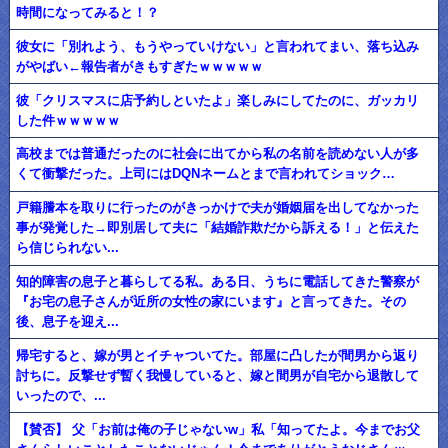
時間になってみると！？
彼女に「別れよう、もうやっていけない」と言われてまい、落ち込み
がやばい←報告者がきもすぎたｗｗｗｗｗ
彼「クリスマスに店予約しといたよ」楽しみにしてたのに、ガッカリ
した件ｗｗｗｗｗ
高校までは普通だったのに社会に出てから私の名前を読めない人が多
くて衝撃だった。上司にはDQNネームとまで言われてショック…
戸籍謄本を取りに行ったのがきっかけで夫が婚姻届を出してなかった
事が発覚した→即別居して夫に「結婚詐欺だから訴える！」と伝えた
ら信じられない...
知的障害の息子と暮らしてる私。ある日、うちに電話してきた警察が
『お宅の息子さんが近所の女性の家にいます』と言ってきた。その
後、息子を迎え...
帰宅すると、嫁が男とイチャついてた。部屋に凸したが間男から返り
討ちに。反撃せず暫く我慢していると、嫁と間男が自宅から退散して
いったので、...
【賛否】 父「お前は俺の子じゃないw」私「知ってたよ。今までお父