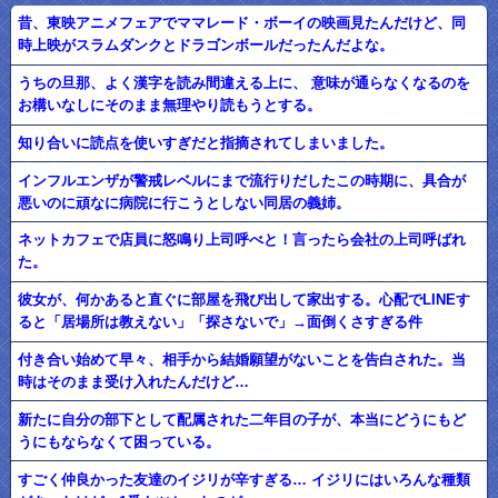
昔、東映アニメフェアでママレード・ボーイの映画見たんだけど、同
時上映がスラムダンクとドラゴンボールだったんだよな。
うちの旦那、よく漢字を読み間違える上に、 意味が通らなくなるのを
お構いなしにそのまま無理やり読もうとする。
知り合いに読点を使いすぎだと指摘されてしまいました。
インフルエンザが警戒レベルにまで流行りだしたこの時期に、具合が
悪いのに頑なに病院に行こうとしない同居の義姉。
ネットカフェで店員に怒鳴り上司呼べと！言ったら会社の上司呼ばれ
た。
彼女が、何かあると直ぐに部屋を飛び出して家出する。心配でLINEす
ると「居場所は教えない」「探さないで」→面倒くさすぎる件
付き合い始めて早々、相手から結婚願望がないことを告白された。当
時はそのまま受け入れたんだけど…
新たに自分の部下として配属された二年目の子が、本当にどうにもど
うにもならなくて困っている。
すごく仲良かった友達のイジリが辛すぎる… イジリにはいろんな種類