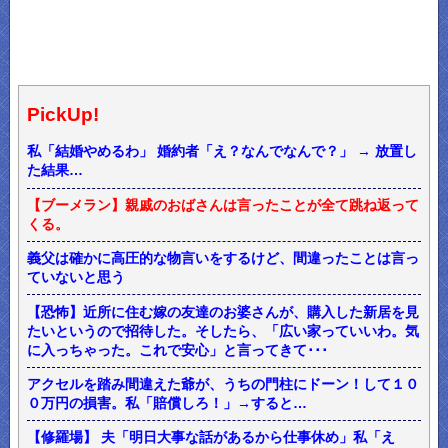
PickUp!
私「結婚やめるわ」 婚約者「え？なんでなんで？」 → 放置し
た結果…
【ブーメラン】親戚のおばさんは言ったことが全て跳ね返って
くる。
義父は確かに高圧的な物言いをするけど、間違ったことは言っ
ていないと思う
【恐怖】近所に住む嫁の友達のお婆さんが、購入した新居を見
たいというので招待した。そしたら、「広い家っていいわ。気
に入っちゃった。これで安心」と言ってきて･･･
アクセルを踏み間違えた爺が、うちの門柱にドーン！して１０
０万円の損害。私「賠償しろ！」→すると…
【修羅場】 夫「明日大事な話があるから仕事休め」私「え