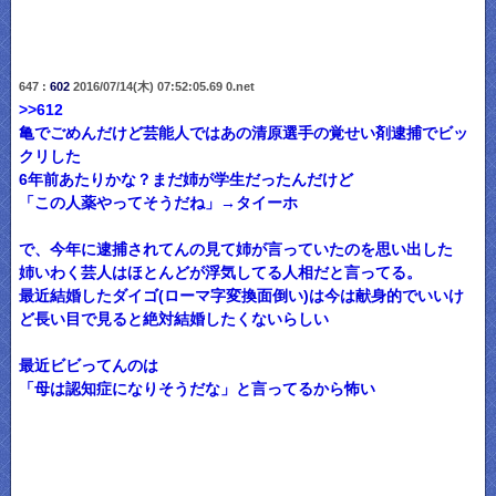
647 :
602
2016/07/14(木) 07:52:05.69 0.net
>>612
亀でごめんだけど芸能人ではあの清原選手の覚せい剤逮捕でビッ
クリした
6年前あたりかな？まだ姉が学生だったんだけど
「この人薬やってそうだね」→タイーホ
で、今年に逮捕されてんの見て姉が言っていたのを思い出した
姉いわく芸人はほとんどが浮気してる人相だと言ってる。
最近結婚したダイゴ(ローマ字変換面倒い)は今は献身的でいいけ
ど長い目で見ると絶対結婚したくないらしい
最近ビビってんのは
「母は認知症になりそうだな」と言ってるから怖い