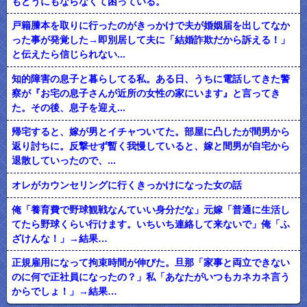
もどうにもならなくて困っている。
戸籍謄本を取りに行ったのがきっかけで夫が婚姻届を出してなか
った事が発覚した→即別居して夫に「結婚詐欺だから訴える！」
と伝えたら信じられない...
知的障害の息子と暮らしてる私。ある日、うちに電話してきた警
察が『お宅の息子さんが近所の女性の家にいます』と言ってき
た。その後、息子を迎え...
帰宅すると、嫁が男とイチャついてた。部屋に凸したが間男から
返り討ちに。反撃せず暫く我慢していると、嫁と間男が自宅から
退散していったので、...
オレがカウンセリングに行くきっかけになった女の話
俺「養育費で野球観戦なんていい身分だな」元嫁「普通に生活し
てたら野球くらい行けます。いちいち連絡して来ないで」俺「ふ
ざけんな！」→結果…
正規雇用になって拘束時間が伸びた。旦那「家事と両立できない
のに何で正社員になったの？」私「あなたがいつもカネカネ言う
からでしょ！」→結果…