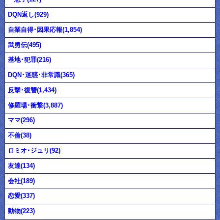
DQN返し(929)
自業自得･因果応報(1,854)
武勇伝(495)
基地･犯罪(216)
DQN･迷惑･非常識(365)
反撃･復讐(1,434)
修羅場･衝撃(3,887)
ママ(296)
不倫(38)
ロミオ･ジュリ(92)
友達(134)
会社(189)
恋愛(337)
動物(223)