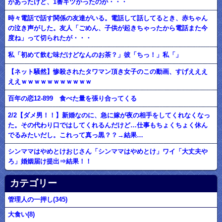
があったけど、1番キツかったのが・・・
時々電話で話す関係の友達がいる。電話して話してるとき、赤ちゃん
の泣き声がした。友人「ごめん、子供が起きちゃったから電話また今
度ね」って切られたが・・・
私「初めて飲む味だけどなんのお茶？」彼「ちっ！」私「」
【ネット騒然】惨殺されたタワマン頂き女子のこの動画、すげえええ
ええｗｗｗｗｗｗｗｗｗｗｗ
百年の恋12-899 食べた量を張り合ってくる
2/2【ダメ男！！】新婚なのに、急に嫁が夜の相手をしてくれなくなっ
た。その代わり口ではしてくれるんだけど…仕事もちょくちょく休ん
でるみたいだし。これって真っ黒？？→結果…
シンママはやめとけおじさん「シンママはやめとけ」ワイ「大丈夫や
ろ」婚姻届け提出⇒結果！！
カテゴリー
管理人の一押し(345)
大食い(8)