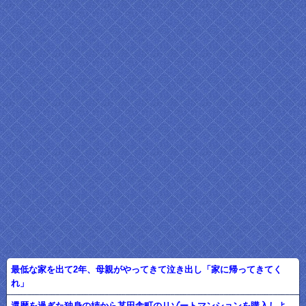
最低な家を出て2年、母親がやってきて泣き出し「家に帰ってきてく
れ」
還暦を過ぎた独身の姉から某田舎町のリゾートマンションを購入しよ