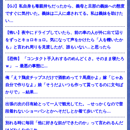
【GJ】私自身も毒親持ちだったから、義母と旦那の義妹への態度
ですぐに気付いた。義妹は二人に虐されてる。私は義妹を助けた
い…
【怖い】夜中にドライブしていたら、前の車の人が外に出て辺り
をずっとキョロキョロ。気になって声をかけたら「人を轢いたか
も」と言われ周りを見渡したが、誰もいない…と思ったら
【恐怖】 「コンタクト手入れするのめんどくさ。そのまま寝たろ
ｗ」 → 最悪の事態に...
俺「え？鶏皮チップスだけで酒飲めって？馬鹿かよ」嫁「じゃあ
自分で作りなよ」娘「そうだよいつも作って貰ってるのに文句ば
かりで」→結果…
出張の次の日有給とって一人で観光してた。→せっかくなので普
段着れないショーパンとかへそだしとか着て歩いてたら…
別れる時に毎回「他に好きな奴ができたのか」って言われるんだ