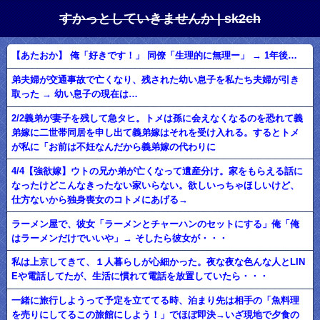
すかっとしていきませんか | sk2ch
【あたおか】 俺「好きです！」 同僚「生理的に無理ー」 → 1年後…
弟夫婦が交通事故で亡くなり、残された幼い息子を私たち夫婦が引き
取った → 幼い息子の現在は…
2/2義弟が妻子を残して急タヒ。トメは孫に会えなくなるのを恐れて義
弟嫁に二世帯同居を申し出て義弟嫁はそれを受け入れる。するとトメ
が私に「お前は不妊なんだから義弟嫁の代わりに
4/4【強欲嫁】ウトの兄か弟が亡くなって遺産分け。家をもらえる話に
なったけどこんなきったない家いらない。欲しいっちゃほしいけど、
仕方ないから独身喪女のコトメにあげる→
ラーメン屋で、彼女「ラーメンとチャーハンのセットにする」俺「俺
はラーメンだけでいいや」→ そしたら彼女が・・・
私は上京してきて、１人暮らしが心細かった。夜な夜な色んな人とLIN
Eや電話してたが、生活に慣れて電話を放置していたら・・・
一緒に旅行しようって予定を立ててる時、泊まり先は相手の「魚料理
を売りにしてるこの旅館にしよう！」でほぼ即決→いざ現地で夕食の