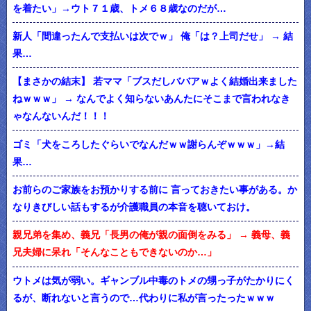
を着たい」→ウト７１歳、トメ６８歳なのだが…
新人「間違ったんで支払いは次でｗ」 俺「は？上司だせ」 → 結
果…
【まさかの結末】 若ママ「ブスだしババアｗよく結婚出来ました
ねｗｗｗ」 → なんでよく知らないあんたにそこまで言われなき
ゃなんないんだ！！！
ゴミ「犬をころしたぐらいでなんだｗｗ謝らんぞｗｗｗ」→結
果…
お前らのご家族をお預かりする前に 言っておきたい事がある。か
なりきびしい話もするが介護職員の本音を聴いておけ。
親兄弟を集め、義兄「長男の俺が親の面倒をみる」 → 義母、義
兄夫婦に呆れ「そんなこともできないのか…」
ウトメは気が弱い。ギャンブル中毒のトメの甥っ子がたかりにく
るが、断れないと言うので…代わりに私が言ったったｗｗｗ