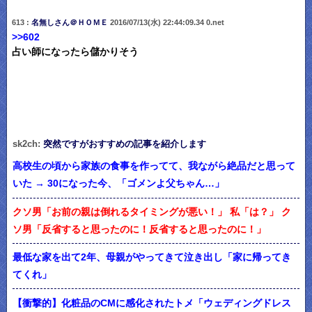
613 :
名無しさん＠ＨＯＭＥ
2016/07/13(水) 22:44:09.34 0.net
>>602
占い師になったら儲かりそう
sk2ch:
突然ですがおすすめの記事を紹介します
高校生の頃から家族の食事を作ってて、我ながら絶品だと思って
いた → 30になった今、「ゴメンよ父ちゃん…」
クソ男「お前の親は倒れるタイミングが悪い！」 私「は？」 ク
ソ男「反省すると思ったのに！反省すると思ったのに！」
最低な家を出て2年、母親がやってきて泣き出し「家に帰ってき
てくれ」
【衝撃的】化粧品のCMに感化されたトメ「ウェディングドレス