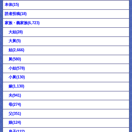
本体(15)
読者投稿(18)
家族・義家族(6,723)
大姑(28)
大舅(5)
姑(2,666)
舅(580)
小姑(578)
小舅(130)
嫁(1,130)
夫(941)
母(274)
父(351)
娘(124)
息子(127)