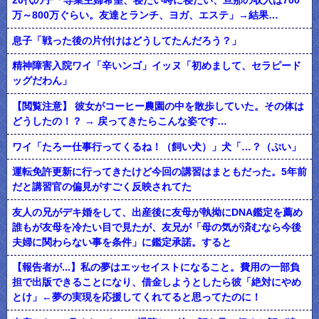
20代の子「専業主婦希望、寝たい時に寝たい、旦那の収入は700
万～800万ぐらい。友達とランチ、ヨガ、エステ」→結果…
息子「戦った後の片付けはどうしてたんだろう？」
精神障害入院ワイ「辛いンゴ」イッヌ「初めまして、セラピード
ッグだわん」
【閲覧注意】 彼女がコーヒー農園の中を散歩していた。その体は
どうしたの！？ → 戻ってきたらこんな姿です…
ワイ「たろー仕事行ってくるね！（飼い犬）」犬「…？（ぷい」
運転免許更新に行ってきたけど今回の講習はまともだった。5年前
だと講習官の偏見がすごく反映されてた
友人の兄がデキ婚をして、出産後に友母が執拗にDNA鑑定を薦め
誰もが友母を冷たい目で見たが、友兄が「母の気が済むなら今後
夫婦に関わらない事を条件」に鑑定承諾。すると
【報告者が...】私の夢はエッセイストになること。費用の一部負
担で出版できることになり、借金しようとしたら彼「絶対にやめ
とけ」←夢の実現を応援してくれてると思ってたのに！