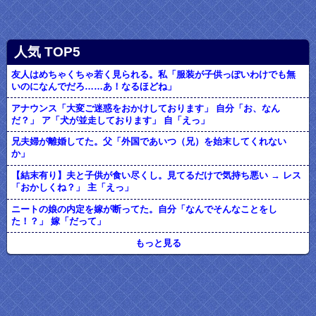
人気 TOP5
友人はめちゃくちゃ若く見られる。私「服装が子供っぽいわけでも無
いのになんでだろ……あ！なるほどね」
アナウンス「大変ご迷惑をおかけしております」 自分「お、なん
だ？」 ア「犬が並走しております」 自「えっ」
兄夫婦が離婚してた。父「外国であいつ（兄）を始末してくれない
か」
【結末有り】夫と子供が食い尽くし。見てるだけで気持ち悪い → レス
「おかしくね？」 主「えっ」
ニートの娘の内定を嫁が断ってた。自分「なんでそんなことをし
た！？」 嫁「だって」
もっと見る