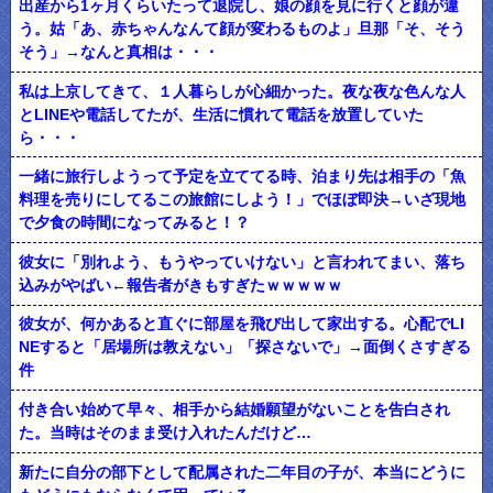
出産から1ヶ月くらいたって退院し、娘の顔を見に行くと顔が違
う。姑「あ、赤ちゃんなんて顔が変わるものよ」旦那「そ、そう
そう」→なんと真相は・・・
私は上京してきて、１人暮らしが心細かった。夜な夜な色んな人
とLINEや電話してたが、生活に慣れて電話を放置していた
ら・・・
一緒に旅行しようって予定を立ててる時、泊まり先は相手の「魚
料理を売りにしてるこの旅館にしよう！」でほぼ即決→いざ現地
で夕食の時間になってみると！？
彼女に「別れよう、もうやっていけない」と言われてまい、落ち
込みがやばい←報告者がきもすぎたｗｗｗｗｗ
彼女が、何かあると直ぐに部屋を飛び出して家出する。心配でLI
NEすると「居場所は教えない」「探さないで」→面倒くさすぎる
件
付き合い始めて早々、相手から結婚願望がないことを告白され
た。当時はそのまま受け入れたんだけど…
新たに自分の部下として配属された二年目の子が、本当にどうに