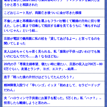
うかと思うと相談された
こどおじニート兄が、両親亡き後ついに金が尽きた模様
不倫した嫁と再構築の道を選ぶもフラバが酷くて離婚の方向に切り替
えた。しかし親まで召喚して抵抗する嫁を見てるうちに「俺もすれば
いいじゃん」という結...
旦那が電話で義両親に私の杖を「貸してあげるよー」と言ってるのを
聞いてしまった
友人はめちゃくちゃ若く見られる。私「服装が子供っぽいわけでも無
いのになんでだろ……あ！なるほどね」
20代の子「専業主婦希望、寝たい時に寝たい、旦那の収入は700万～80
0万ぐらい。友達とランチ、ヨガ、エステ」→結果…
息子「戦った後の片付けはどうしてたんだろう？」
精神障害入院ワイ「辛いンゴ」イッヌ「初めまして、セラピードッグ
だわん」
夫「ハロウィンで子供達にお菓子を配った。5万くれ」私「ハァ？」→
拒否したら離婚しようと言われ...