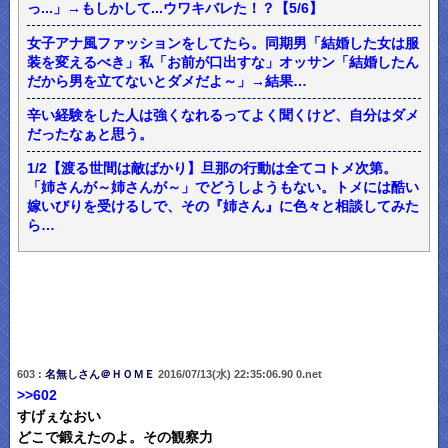
っ...」→もしかして...ウワキバレた！？【5/6】
女子アナ風ファッションをしてたら。同期男「結婚した女は服
装を変えるべき」私「お前が口出すな」オッサン「結婚したん
だから男を立てないとダメだよ～」→結果…
辛い経験をした人は強くなれるってよく聞くけど、自分はダメ
だったなぁと思う。
1/2【渡る世間は敵ばかり】旦那の行動は全てコトメ次第。
「姉さんが～姉さんが～」でどうしようもない。トメには酷い
嫁いびりを受けるしで、その『姉さん』に色々と相談してみた
ら…
603 :
名無しさん＠ＨＯＭＥ
2016/07/13(水) 22:35:06.90 0.net
>>602
すげぇなおい
どこで鍛えたのよ。その観察力