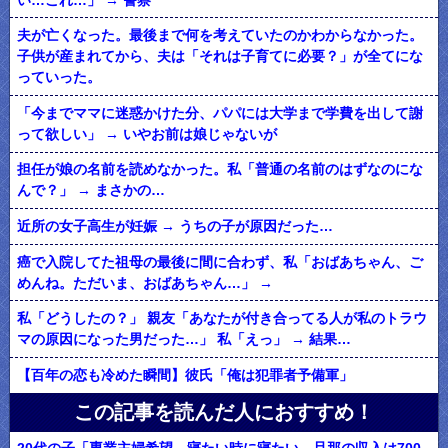
い…これ…」 → 警察
夫が亡くなった。最後まで何を考えていたのかわからなかった。
子供が産まれてから、夫は「それは子育てに必要？」が全てにな
っていった。
「今までママに迷惑かけた分、パパには大学まで学費を出して謝
って欲しい」 → いやお前は娘じゃないが
担任が娘の名前を読めなかった。私「普通の名前のはずなのにな
んで？」 → まさかの…
近所の女子高生が妊娠 → うちの子が原因だった…
癌で入院してた祖母の最後に間に合わず、私「おばあちゃん、ご
めんね。ただいま、おばあちゃん…」 →
私「どうしたの？」 親友「あなたが付き合ってる人が私のトラウ
マの原因になった男だった…」 私「えっ」 → 結果…
【百年の恋も冷めた瞬間】彼氏「俺は犯罪者予備軍」
この記事を読んだ人におすすめ！