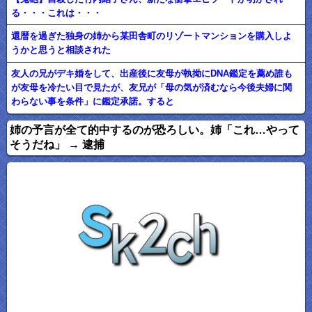
る・・・これは・・・
還暦を過ぎた独身の姉から某田舎町のリゾートマンションを購入しよ
うかと思うと相談された
友人の兄がデキ婚をして、出産後に友母が執拗にDNA鑑定を薦め誰も
が友母を冷たい目で見たが、友兄が「母の気が済むなら今後夫婦に関
わらない事を条件」に鑑定承諾。すると
姉の予言が全て的中するのが恐ろしい。姉「これ…やって
そうだね」 → 逮捕