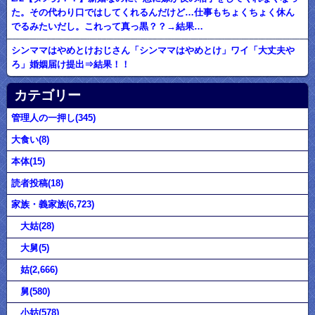
た。その代わり口ではしてくれるんだけど…仕事もちょくちょく休ん
でるみたいだし。これって真っ黒？？→結果…
シンママはやめとけおじさん「シンママはやめとけ」ワイ「大丈夫や
ろ」婚姻届け提出⇒結果！！
カテゴリー
管理人の一押し(345)
大食い(8)
本体(15)
読者投稿(18)
家族・義家族(6,723)
大姑(28)
大舅(5)
姑(2,666)
舅(580)
小姑(578)