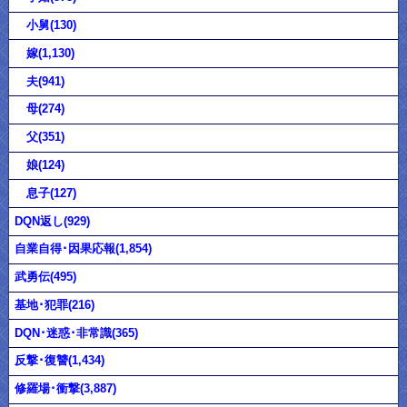
小舅(130)
嫁(1,130)
夫(941)
母(274)
父(351)
娘(124)
息子(127)
DQN返し(929)
自業自得･因果応報(1,854)
武勇伝(495)
基地･犯罪(216)
DQN･迷惑･非常識(365)
反撃･復讐(1,434)
修羅場･衝撃(3,887)