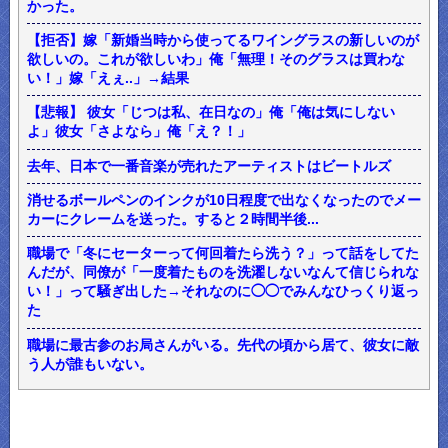
かった。
【拒否】嫁「新婚当時から使ってるワイングラスの新しいのが
欲しいの。これが欲しいわ」俺「無理！そのグラスは買わな
い！」嫁「えぇ..」→結果
【悲報】 彼女「じつは私、在日なの」俺「俺は気にしない
よ」彼女「さよなら」俺「え？！」
去年、日本で一番音楽が売れたアーティストはビートルズ
消せるボールペンのインクが10日程度で出なくなったのでメー
カーにクレームを送った。すると２時間半後...
職場で「冬にセーターって何回着たら洗う？」って話をしてた
んだが、同僚が「一度着たものを洗濯しないなんて信じられな
い！」って騒ぎ出した→それなのに◯◯でみんなひっくり返っ
た
職場に最古参のお局さんがいる。先代の頃から居て、彼女に敵
う人が誰もいない。