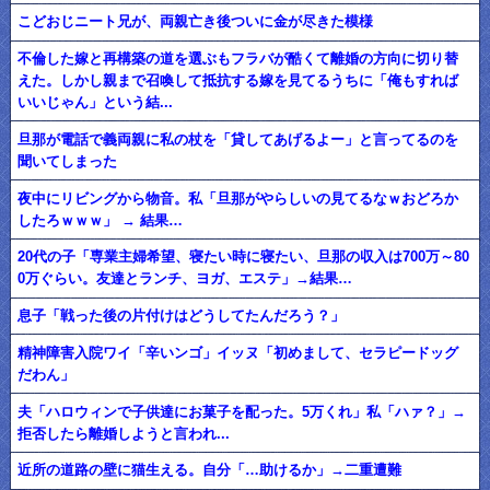
こどおじニート兄が、両親亡き後ついに金が尽きた模様
不倫した嫁と再構築の道を選ぶもフラバが酷くて離婚の方向に切り替
えた。しかし親まで召喚して抵抗する嫁を見てるうちに「俺もすれば
いいじゃん」という結...
旦那が電話で義両親に私の杖を「貸してあげるよー」と言ってるのを
聞いてしまった
夜中にリビングから物音。私「旦那がやらしいの見てるなｗおどろか
したろｗｗｗ」 → 結果…
20代の子「専業主婦希望、寝たい時に寝たい、旦那の収入は700万～80
0万ぐらい。友達とランチ、ヨガ、エステ」→結果…
息子「戦った後の片付けはどうしてたんだろう？」
精神障害入院ワイ「辛いンゴ」イッヌ「初めまして、セラピードッグ
だわん」
夫「ハロウィンで子供達にお菓子を配った。5万くれ」私「ハァ？」→
拒否したら離婚しようと言われ...
近所の道路の壁に猫生える。自分「…助けるか」→二重遭難