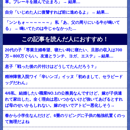
車。ブレーキを踏んで止まろ」 → 結果…
自分「いじめた人に復讐すれば前に進めるよ」 → 結果…
「ンンもォ～～～～～～」 私「あ、父の周りにいる牛が鳴いて
る」 → 鳴いてたのは牛じゃなかった…
この記事を読んだ人におすすめ！
20代の子「専業主婦希望、寝たい時に寝たい、旦那の収入は700
万～800万ぐらい。友達とランチ、ヨガ、エステ」→結果…
息子「戦った後の片付けはどうしてたんだろう？」
精神障害入院ワイ「辛いンゴ」イッヌ「初めまして、セラピード
ッグだわん」
4/6私、結婚したい職業NO.1の公務員なんですけど、嫁が子供連
れて家出した。全く理由は思いつかないけど強いてあげるとすれ
ば母のせいかもしれない。嫁のせいでアトピー悪化しそう→
春から小学生なんだけど、6畳のリビングに子供の勉強机置くのっ
て無理だよね