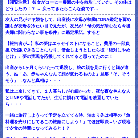
【閲覧注意】 彼女がコーヒー農園の中を散歩していた。その体は
どうしたの！？ → 戻ってきたらこんな姿です…
友人の兄がデキ婚をして、出産後に友母が執拗にDNA鑑定を薦め
誰もが友母を冷たい目で見たが、友兄が「母の気が済むなら今後
夫婦に関わらない事を条件」に鑑定承諾。すると
【報告者が...】私の夢はエッセイストになること。費用の一部負
担で出版できることになり、借金しようとしたら彼「絶対にやめ
とけ」←夢の実現を応援してくれてると思ってたのに！
出産から1ヶ月くらいたって退院し、娘の顔を見に行くと顔が違
う。姑「あ、赤ちゃんなんて顔が変わるものよ」旦那「そ、そう
そう」→なんと真相は・・・
私は上京してきて、１人暮らしが心細かった。夜な夜な色んな人
とLINEや電話してたが、生活に慣れて電話を放置していた
ら・・・
一緒に旅行しようって予定を立ててる時、泊まり先は相手の「魚
料理を売りにしてるこの旅館にしよう！」でほぼ即決→いざ現地
で夕食の時間になってみると！？