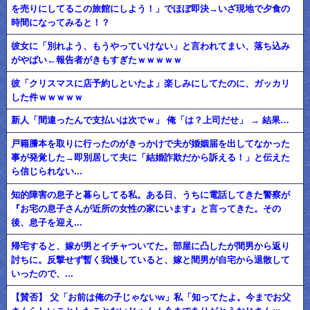
を売りにしてるこの旅館にしよう！」でほぼ即決→いざ現地で夕食の
時間になってみると！？
彼女に「別れよう、もうやっていけない」と言われてまい、落ち込み
がやばい←報告者がきもすぎたｗｗｗｗｗ
彼「クリスマスに店予約しといたよ」楽しみにしてたのに、ガッカリ
した件ｗｗｗｗｗ
新人「間違ったんで支払いは次でｗ」 俺「は？上司だせ」 → 結果…
戸籍謄本を取りに行ったのがきっかけで夫が婚姻届を出してなかった
事が発覚した→即別居して夫に「結婚詐欺だから訴える！」と伝えた
ら信じられない...
知的障害の息子と暮らしてる私。ある日、うちに電話してきた警察が
『お宅の息子さんが近所の女性の家にいます』と言ってきた。その
後、息子を迎え...
帰宅すると、嫁が男とイチャついてた。部屋に凸したが間男から返り
討ちに。反撃せず暫く我慢していると、嫁と間男が自宅から退散して
いったので、...
【賛否】 父「お前は俺の子じゃないw」私「知ってたよ。今までお父