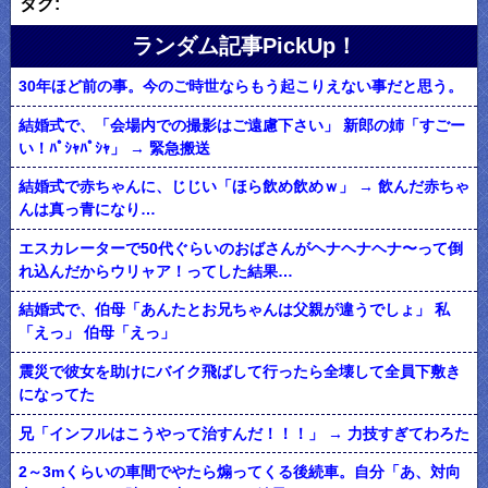
タグ:
ランダム記事PickUp！
30年ほど前の事。今のご時世ならもう起こりえない事だと思う。
結婚式で、「会場内での撮影はご遠慮下さい」 新郎の姉「すごー
い！ﾊﾟｼｬﾊﾟｼｬ」 → 緊急搬送
結婚式で赤ちゃんに、じじい「ほら飲め飲めｗ」 → 飲んだ赤ちゃ
んは真っ青になり…
エスカレーターで50代ぐらいのおばさんがヘナヘナヘナ〜って倒
れ込んだからウリャア！ってした結果…
結婚式で、伯母「あんたとお兄ちゃんは父親が違うでしょ」 私
「えっ」 伯母「えっ」
震災で彼女を助けにバイク飛ばして行ったら全壊して全員下敷き
になってた
兄「インフルはこうやって治すんだ！！！」 → 力技すぎてわろた
2～3mくらいの車間でやたら煽ってくる後続車。自分「あ、対向