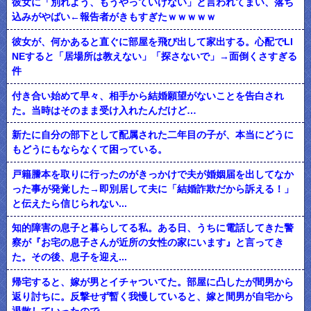
彼女に「別れよう、もうやっていけない」と言われてまい、落ち
込みがやばい←報告者がきもすぎたｗｗｗｗｗ
彼女が、何かあると直ぐに部屋を飛び出して家出する。心配でLI
NEすると「居場所は教えない」「探さないで」→面倒くさすぎる
件
付き合い始めて早々、相手から結婚願望がないことを告白され
た。当時はそのまま受け入れたんだけど…
新たに自分の部下として配属された二年目の子が、本当にどうに
もどうにもならなくて困っている。
戸籍謄本を取りに行ったのがきっかけで夫が婚姻届を出してなか
った事が発覚した→即別居して夫に「結婚詐欺だから訴える！」
と伝えたら信じられない...
知的障害の息子と暮らしてる私。ある日、うちに電話してきた警
察が『お宅の息子さんが近所の女性の家にいます』と言ってき
た。その後、息子を迎え...
帰宅すると、嫁が男とイチャついてた。部屋に凸したが間男から
返り討ちに。反撃せず暫く我慢していると、嫁と間男が自宅から