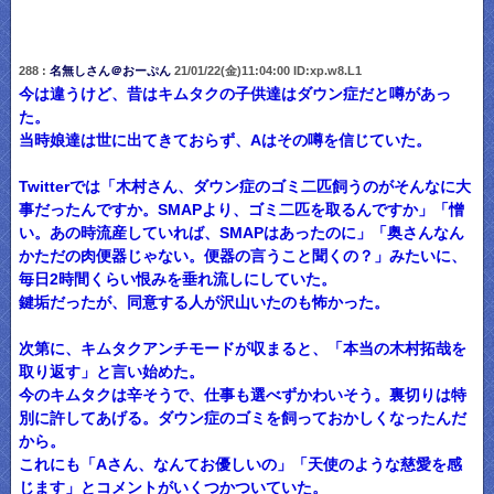
288 :
名無しさん＠おーぷん
21/01/22(金)11:04:00 ID:xp.w8.L1
今は違うけど、昔はキムタクの子供達はダウン症だと噂があっ
た。
当時娘達は世に出てきておらず、Aはその噂を信じていた。
Twitterでは「木村さん、ダウン症のゴミ二匹飼うのがそんなに大
事だったんですか。SMAPより、ゴミ二匹を取るんですか」「憎
い。あの時流産していれば、SMAPはあったのに」「奥さんなん
かただの肉便器じゃない。便器の言うこと聞くの？」みたいに、
毎日2時間くらい恨みを垂れ流しにしていた。
鍵垢だったが、同意する人が沢山いたのも怖かった。
次第に、キムタクアンチモードが収まると、「本当の木村拓哉を
取り返す」と言い始めた。
今のキムタクは辛そうで、仕事も選べずかわいそう。裏切りは特
別に許してあげる。ダウン症のゴミを飼っておかしくなったんだ
から。
これにも「Aさん、なんてお優しいの」「天使のような慈愛を感
じます」とコメントがいくつかついていた。