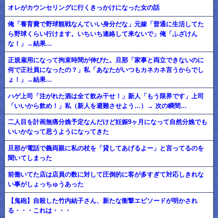
オレがカウンセリングに行くきっかけになった女の話
俺「養育費で野球観戦なんていい身分だな」元嫁「普通に生活してた
ら野球くらい行けます。いちいち連絡して来ないで」俺「ふざけん
な！」→結果…
正規雇用になって拘束時間が伸びた。旦那「家事と両立できないのに
何で正社員になったの？」私「あなたがいつもカネカネ言うからでし
ょ！」→結果…
ハゲ上司「注がれた酒は全て飲み干せ！」新人「もう限界です」上司
「いいから飲め！」私（新人を避難させよう…）→ 次の瞬間…
二人目を計画無痛分娩予定なんだけど妊娠9ヶ月になって自然分娩でも
いいかなって思うようになってきた
旦那が電話で義両親に私の杖を「貸してあげるよー」と言ってるのを
聞いてしまった
前働いてた店は店員の数に対して圧倒的に客が多すぎて対応しきれな
い事がしょっちゅうあった
【鬼砲】自殺した竹内結子さん、新たな衝撃エピソードが明かされ
る・・・これは・・・