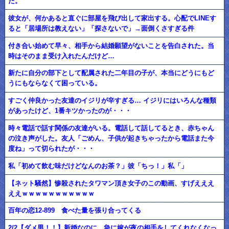
た。
彼女が、何かあると直ぐに部屋を飛び出して家出する。心配でLINEす
ると「居場所は教えない」「探さないで」→面倒くさすぎる件
付き合い始めて早々、相手から結婚願望がないことを告白された。当
時はそのまま受け入れたんだけど…
新たに自分の部下として配属された二年目の子が、本当にどうにもど
うにもならなくて困っている。
すごく仲良かった友達のイジリが辛すぎる… イジリにはいろんな種類
があったけど、1番キツかったのが・・・
時々電話で話す関係の友達がいる。電話して話してるとき、赤ちゃん
の泣き声がした。友人「ごめん、子供が起きちゃったから電話また今
度ね」って切られたが・・・
私「初めて飲む味だけどなんのお茶？」彼「ちっ！」私「」
【ネット騒然】惨殺されたタワマン頂き女子のこの動画、すげえええ
ええｗｗｗｗｗｗｗｗｗｗｗ
百年の恋12-899 食べた量を張り合ってくる
2/2【ダメ男！！】新婚なのに、急に嫁が夜の相手をしてくれなくなっ