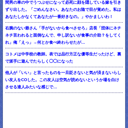
間男の車の中でうつぶせになって必死に顔を隠している嫁を引き
ずり出した。「ごめんなさい。あなたのお陰で目が覚めた。私は
あなたしかなくてあなたが一番好きなの。」やかましいわ！
右腕のない爺さん「手がないから食べさせろ」店長「団体にネチ
ネチ言われると面倒なんで、申し訳ないが食事の介助？をしてく
れ」俺「えっ」→何とか食べ終わらせたが…
コトメは中学校の教師。表では品行方正な優等生だったけど、裏
で派手に遊んでたらしく◯◯になった
他人が「いい」と言ったものを一旦貶さないと気が済まないらし
い友人をCOした。この友人は空気が読めないというか場を白け
させる達人みたいな感じで…