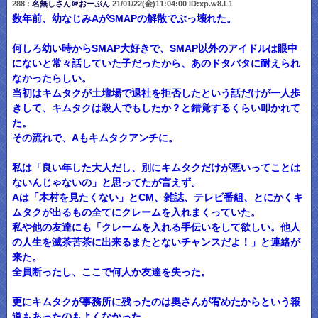
288 :
名無しさん＠おーぷん
21/01/22(金)11:04:00 ID:xp.w8.L1
数年前、幼なじみAがSMAPの解散でぶっ壊れた。
何しろ幼い時からSMAP大好きで、SMAP以外のアイドルは眼中
にないと常々話していた子だったから、あのドタバタに耐えられ
なかったらしい。
当初はキムタクが土壇場で退社を拒否したという話だけが一人歩
きして、キムタクは殺人でもしたか？と錯覚するくらい叩かれて
た。
その流れで、Aもキムタクアンチに。
私は「良い年した大人だし、別にキムタクだけが悪いってことは
ないんじゃないの」と思ってたが言えず。
Aは「木村を見たくない」とCM、雑誌、テレビ番組、とにかくキ
ムタクが出るもの全てにクレームを入れまくっていた。
私や他の友達にも「クレームを入れる手伝いをして欲しい。他人
の人生を滅茶苦茶に出来るまたとないチャンスだよ！」と連絡が
来た。
全員断ったし、ここで何人か友達を失った。
更にキムタクが事務所に残ったのは奥さんが宥めたからという報
道もあったのもよくなかった。