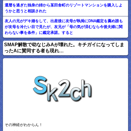
還暦を過ぎた独身の姉から某田舎町のリゾートマンションを購入しよ
うかと思うと相談された
友人の兄がデキ婚をして、出産後に友母が執拗にDNA鑑定を薦め誰も
が友母を冷たい目で見たが、友兄が「母の気が済むなら今後夫婦に関
わらない事を条件」に鑑定承諾。すると
SMAP解散で幼なじみAが壊れた。キチガイになってしま
ったAに賛同する者も現れ…
その神経がわからん！