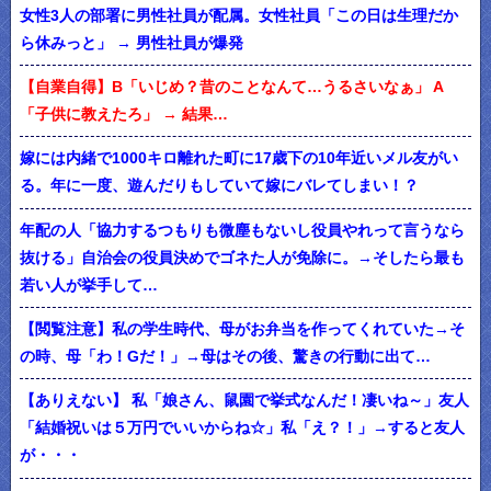
女性3人の部署に男性社員が配属。女性社員「この日は生理だか
ら休みっと」 → 男性社員が爆発
【自業自得】B「いじめ？昔のことなんて…うるさいなぁ」 A
「子供に教えたろ」 → 結果…
嫁には内緒で1000キロ離れた町に17歳下の10年近いメル友がい
る。年に一度、遊んだりもしていて嫁にバレてしまい！？
年配の人「協力するつもりも微塵もないし役員やれって言うなら
抜ける」自治会の役員決めでゴネた人が免除に。→そしたら最も
若い人が挙手して…
【閲覧注意】私の学生時代、母がお弁当を作ってくれていた→そ
の時、母「わ！Gだ！」→母はその後、驚きの行動に出て…
【ありえない】 私「娘さん、鼠園で挙式なんだ！凄いね～」友人
「結婚祝いは５万円でいいからね☆」私「え？！」→すると友人
が・・・