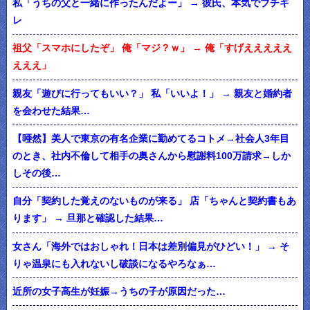
私「うちの父と一緒に作ったんだよー」 → 彼氏、本気でブチギ
レ
祖父「スマホにしたぞ」 俺「マジ？ｗ」 → 俺「すげえええええ
えええ」
親友「遊びに行ってもいい？」 私「いいよ！」 → 親友と婚約者
を会わせた結果…
【唖然】美人で東京の有名企業に勤めてるコトメ→社会人3年目
のとき、社内不倫して相手の奥さんから慰謝料100万請求→しか
しその後…
自分「契約した覚えのないものが来る」 店「ちゃんと契約書もあ
ります」 → 旦那と確認した結果…
女さん「海外ではおしゃれ！日本は差別偏見がひどい！」 → そ
りゃ温泉にも入れないし破談になるやろなぁ…
近所の女子高生が妊娠→うちの子が原因だった…