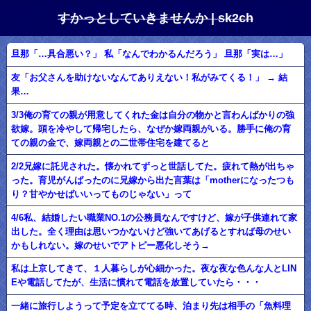
すかっとしていきませんか | sk2ch
旦那「…具合悪い？」 私「なんでわかるんだろう」 旦那「実は…」
友「お父さんを助けないなんてありえない！私がみてくる！」 → 結
果…
3/3俺の育ての親が用意してくれた金は自分の物かと言わんばかりの強
欲嫁。頭を冷やして帰宅したら、なぜか嫁両親がいる。勝手に俺の育
ての親の金で、嫁両親との二世帯住宅を建てると
2/2兄嫁に託児された。懐かれてずっと世話してた。疲れて熱が出ちゃ
った。育児がんばったのに兄嫁から出た言葉は「motherになったつも
り？甘やかせばいいってものじゃない」って
4/6私、結婚したい職業NO.1の公務員なんですけど、嫁が子供連れて家
出した。全く理由は思いつかないけど強いてあげるとすれば母のせい
かもしれない。嫁のせいでアトピー悪化しそう→
私は上京してきて、１人暮らしが心細かった。夜な夜な色んな人とLIN
Eや電話してたが、生活に慣れて電話を放置していたら・・・
一緒に旅行しようって予定を立ててる時、泊まり先は相手の「魚料理