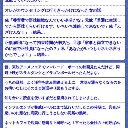
退散していったので、...
オレがカウンセリングに行くきっかけになった女の話
俺「養育費で野球観戦なんていい身分だな」元嫁「普通に生活し
てたら野球くらい行けます。いちいち連絡して来ないで」俺「ふ
ざけんな！」→結果…
正規雇用になって拘束時間が伸びた。旦那「家事と両立できない
のに何で正社員になったの？」私「あなたがいつもカネカネ言う
からでしょ！」→結果…
昔、東映アニメフェアでママレード・ボーイの映画見たんだけど、同
時上映がスラムダンクとドラゴンボールだったんだよな。
うちの旦那、よく漢字を読み間違える上に、 意味が通らなくなるのを
お構いなしにそのまま無理やり読もうとする。
知り合いに読点を使いすぎだと指摘されてしまいました。
インフルエンザが警戒レベルにまで流行りだしたこの時期に、具合が
悪いのに頑なに病院に行こうとしない同居の義姉。
ネットカフェで店員に怒鳴り上司呼べと！言ったら会社の上司呼ばれ