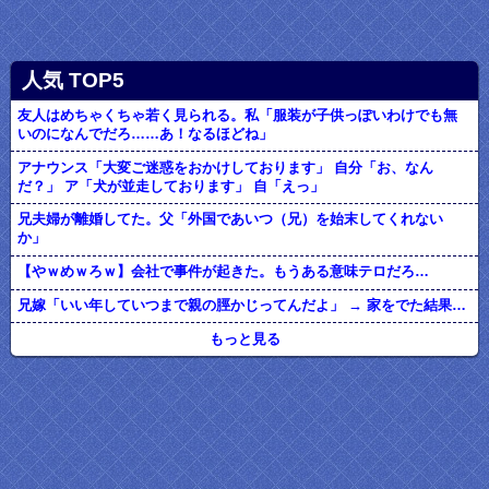
人気 TOP5
友人はめちゃくちゃ若く見られる。私「服装が子供っぽいわけでも無
いのになんでだろ……あ！なるほどね」
アナウンス「大変ご迷惑をおかけしております」 自分「お、なん
だ？」 ア「犬が並走しております」 自「えっ」
兄夫婦が離婚してた。父「外国であいつ（兄）を始末してくれない
か」
【やｗめｗろｗ】会社で事件が起きた。もうある意味テロだろ…
兄嫁「いい年していつまで親の脛かじってんだよ」 → 家をでた結果…
もっと見る