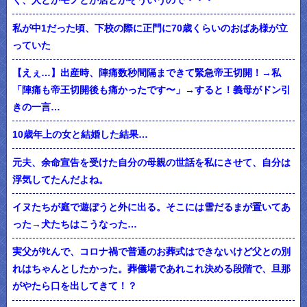
く、人とかモノとか店とかそういうので・・・
私が中1だった頃、下校の際に正門に70歳くらいのおばあ様が立
っていた
【えぇ…】出産時、陣痛数秒間隔まできて緊急帝王切開！→私
「陣痛も帝王切開後も痛かったです〜」→すると！義母がドン引
きの一言…
10歳年上の女と結婚した結果…
元夫、余命宣告を受けた自分の母親の世話を私にさせて、自分は
浮気してたんだよね。
イヌたちが庭で遊ぼうと外に出る。そこには雪だるまが置いてあ
った→犬たちはこうなった…
実父がﾀﾋんで、コロナ禍で普通のお葬式はできないけど父との別
れはちゃんとしたかった。葬儀場であれこれ決める段階で、旦那
がやたら口を出してきて！？