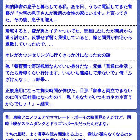
知的障害の息子と暮らしてる私。ある日、うちに電話してきた警
察が『お宅の息子さんが近所の女性の家にいます』と言ってき
た。その後、息子を迎え...
帰宅すると、嫁が男とイチャついてた。部屋に凸したが間男から
返り討ちに。反撃せず暫く我慢していると、嫁と間男が自宅から
退散していったので、...
オレがカウンセリングに行くきっかけになった女の話
俺「養育費で野球観戦なんていい身分だな」元嫁「普通に生活し
てたら野球くらい行けます。いちいち連絡して来ないで」俺「ふ
ざけんな！」→結果…
正規雇用になって拘束時間が伸びた。旦那「家事と両立できない
のに何で正社員になったの？」私「あなたがいつもカネカネ言う
からでしょ！」→結果…
昔、東映アニメフェアでママレード・ボーイの映画見たんだけど、同
時上映がスラムダンクとドラゴンボールだったんだよな。
うちの旦那、よく漢字を読み間違える上に、 意味が通らなくなるのを