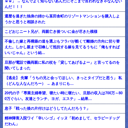
ｗｗ」 → なんでよく知らないあんたにそこまで言われなきゃなんない
んだ！！！
還暦を過ぎた独身の姉から某田舎町のリゾートマンションを購入しよ
うかと思うと相談された
こどおじニート兄が、両親亡き後ついに金が尽きた模様
不倫した嫁と再構築の道を選ぶもフラバが酷くて離婚の方向に切り替
えた。しかし親まで召喚して抵抗する嫁を見てるうちに「俺もすれば
いいじゃん」という結...
旦那が電話で義両親に私の杖を「貸してあげるよー」と言ってるのを
聞いてしまった
【逃走】 先輩「うちの兄と会ってほしい、きっとタイプだと思う」 私
（どんな人なんだろー） → あまりにも…
20代の子「専業主婦希望、寝たい時に寝たい、旦那の収入は700万～80
0万ぐらい。友達とランチ、ヨガ、エステ」→結果…
息子「戦った後の片付けはどうしてたんだろう？」
精神障害入院ワイ「辛いンゴ」イッヌ「初めまして、セラピードッグ
だわん」