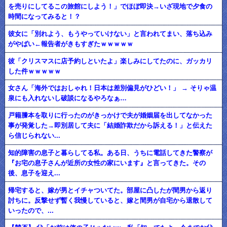
を売りにしてるこの旅館にしよう！」でほぼ即決→いざ現地で夕食の
時間になってみると！？
彼女に「別れよう、もうやっていけない」と言われてまい、落ち込み
がやばい←報告者がきもすぎたｗｗｗｗｗ
彼「クリスマスに店予約しといたよ」楽しみにしてたのに、ガッカリ
した件ｗｗｗｗｗ
女さん「海外ではおしゃれ！日本は差別偏見がひどい！」 → そりゃ温
泉にも入れないし破談になるやろなぁ…
戸籍謄本を取りに行ったのがきっかけで夫が婚姻届を出してなかった
事が発覚した→即別居して夫に「結婚詐欺だから訴える！」と伝えた
ら信じられない...
知的障害の息子と暮らしてる私。ある日、うちに電話してきた警察が
『お宅の息子さんが近所の女性の家にいます』と言ってきた。その
後、息子を迎え...
帰宅すると、嫁が男とイチャついてた。部屋に凸したが間男から返り
討ちに。反撃せず暫く我慢していると、嫁と間男が自宅から退散して
いったので、...