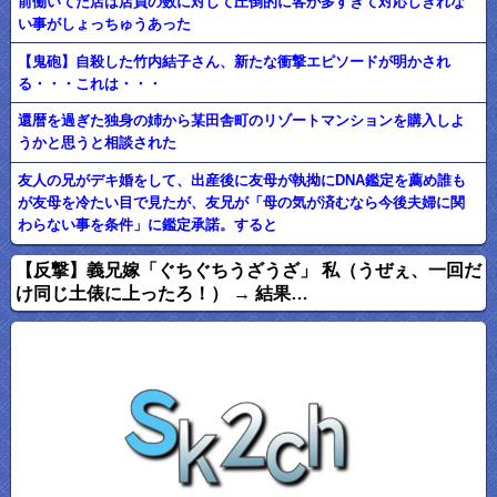
前働いてた店は店員の数に対して圧倒的に客が多すぎて対応しきれな
い事がしょっちゅうあった
【鬼砲】自殺した竹内結子さん、新たな衝撃エピソードが明かされ
る・・・これは・・・
還暦を過ぎた独身の姉から某田舎町のリゾートマンションを購入しよ
うかと思うと相談された
友人の兄がデキ婚をして、出産後に友母が執拗にDNA鑑定を薦め誰も
が友母を冷たい目で見たが、友兄が「母の気が済むなら今後夫婦に関
わらない事を条件」に鑑定承諾。すると
【反撃】義兄嫁「ぐちぐちうざうざ」 私（うぜぇ、一回だ
け同じ土俵に上ったろ！） → 結果…