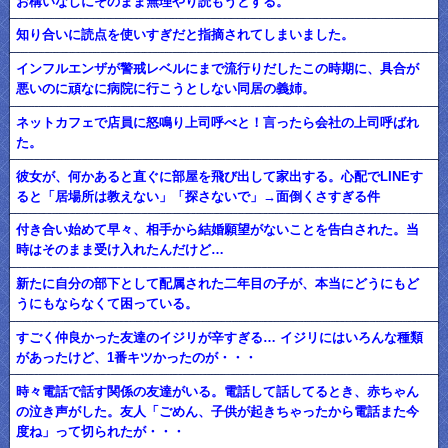
お構いなしにそのまま無理やり読もうとする。
知り合いに読点を使いすぎだと指摘されてしまいました。
インフルエンザが警戒レベルにまで流行りだしたこの時期に、具合が
悪いのに頑なに病院に行こうとしない同居の義姉。
ネットカフェで店員に怒鳴り上司呼べと！言ったら会社の上司呼ばれ
た。
彼女が、何かあると直ぐに部屋を飛び出して家出する。心配でLINEす
ると「居場所は教えない」「探さないで」→面倒くさすぎる件
付き合い始めて早々、相手から結婚願望がないことを告白された。当
時はそのまま受け入れたんだけど…
新たに自分の部下として配属された二年目の子が、本当にどうにもど
うにもならなくて困っている。
すごく仲良かった友達のイジリが辛すぎる… イジリにはいろんな種類
があったけど、1番キツかったのが・・・
時々電話で話す関係の友達がいる。電話して話してるとき、赤ちゃん
の泣き声がした。友人「ごめん、子供が起きちゃったから電話また今
度ね」って切られたが・・・