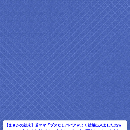
【まさかの結末】若ママ「ブスだしババアｗよく結婚出来ましたねｗ