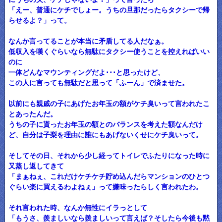
「えー、普通にケチでしょー。うちの旦那だったらタクシーで帰
らせるよ？」って。
なんか言ってることが本当に矛盾してる人だなぁ。
低収入を嘆くぐらいなら無駄にタクシー使うことを控えればいい
のに
一体どんなマウンティングだよ･･･と思ったけど、
この人に言っても無駄だと思って「ふーん」で済ませた。
以前にも親戚の子にあげたお年玉の額がケチ臭いって言われたこ
とあったんだ。
うちの子に貰ったお年玉の額とのバランスを考えた額なんだけ
ど、自分は子梨を理由に誰にもあげないくせにケチ臭いって。
そしてその日、それから少し経ってトイレでふたりになった時に
又蒸し返してきて
「まぁねぇ、これだけケチケチ貯め込んだらマンションのひとつ
ぐらい楽に買えるわよねぇ」って嫌味ったらしく言われたわ。
それ言われた時、なんか無性にイラっとして
「もうさ、羨ましいなら羨ましいって言えば？そしたら今後も黙