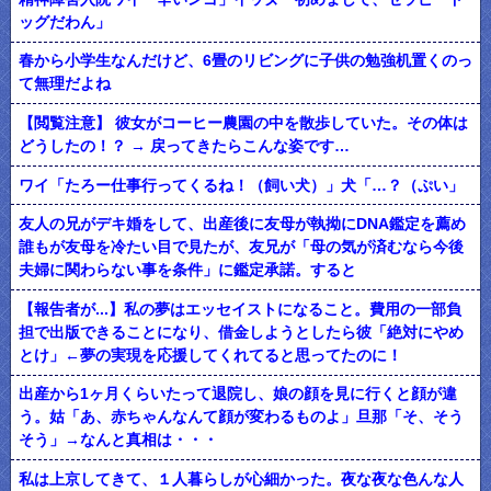
ッグだわん」
春から小学生なんだけど、6畳のリビングに子供の勉強机置くのっ
て無理だよね
【閲覧注意】 彼女がコーヒー農園の中を散歩していた。その体は
どうしたの！？ → 戻ってきたらこんな姿です…
ワイ「たろー仕事行ってくるね！（飼い犬）」犬「…？（ぷい」
友人の兄がデキ婚をして、出産後に友母が執拗にDNA鑑定を薦め
誰もが友母を冷たい目で見たが、友兄が「母の気が済むなら今後
夫婦に関わらない事を条件」に鑑定承諾。すると
【報告者が...】私の夢はエッセイストになること。費用の一部負
担で出版できることになり、借金しようとしたら彼「絶対にやめ
とけ」←夢の実現を応援してくれてると思ってたのに！
出産から1ヶ月くらいたって退院し、娘の顔を見に行くと顔が違
う。姑「あ、赤ちゃんなんて顔が変わるものよ」旦那「そ、そう
そう」→なんと真相は・・・
私は上京してきて、１人暮らしが心細かった。夜な夜な色んな人