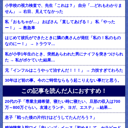
小学校の視力検査で、先生「これは？」 自分「…どれもわかりま
せん」 → 右目、見えてなかった
私「おもちゃが…」 おばさん「直してあげる！」 私「やった
ー！」 → 救急車
はじめて彼氏ができたときに隣の奥さんが発狂「私の！私のもの
なのにー！」 → トラウマ…
私が小学1年生のとき、突然あらわれた男にナイフを突きつけられ
た → 私がボケていた結果…
兄「インフルはこうやって治すんだ！！！」 → 力技すぎてわろた
30年ほど前の事。今のご時世ならもう起こりえない事だと思う。
この記事を読んだ人におすすめ！
20代の子「専業主婦希望、寝たい時に寝たい、旦那の収入は700
万～800万ぐらい。友達とランチ、ヨガ、エステ」→結果…
息子「戦った後の片付けはどうしてたんだろう？」
精神障害入院ワイ「辛いンゴ」イッヌ「初めまして、セラピード