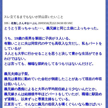
スレ立てるまでもないが沢山言いたいこと
335 :
名無しさん＠おーぷん
20/03/16(月)12:34:50 ID:V6C
とうとう言っちゃった･･･。義兄嫁と同じ土俵に上っちゃった。
うち、19歳の長男を筆頭に子供が３人いる。
有難いことに夫は同世代の中でも高収入な方だし、私もパートを
しているが
３人とも大学に行かせることを思うと決して豊かな生活ができる
わけではない。
とは言っても、極端な節約をしてるつもりはないんだけど。
義兄夫婦は子梨。
義兄は最初に勤めていた会社が倒産したことがあって現在の年収
は低いらしい。
義兄嫁の愚痴によると大卒の平均初任給より少ないんだとか。
義兄嫁さんは結婚後半年ほどパートをしていたが、職場に馴染め
ず退職し、以来ずっと専業主婦をしている。
正直言って、そんなに義兄の低収入を嘆くぐらいなら働けばいい