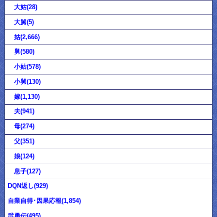
大姑(28)
大舅(5)
姑(2,666)
舅(580)
小姑(578)
小舅(130)
嫁(1,130)
夫(941)
母(274)
父(351)
娘(124)
息子(127)
DQN返し(929)
自業自得･因果応報(1,854)
武勇伝(495)