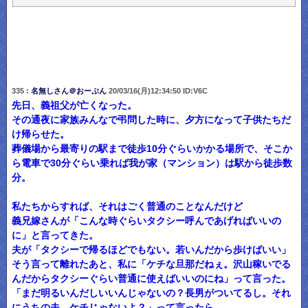
335 :
名無しさん＠おーぷん
20/03/16(月)12:34:50 ID:V6C
先日、義祖父が亡くなった。
その通夜に家族みんなで弔問した時に、夕方になって子供たちだ
け帰らせた。
葬儀場から最寄りの駅まで徒歩10分ぐらいかかる場所で、そこか
ら電車で30分ぐらい乗れば我が家（マンション）は駅から徒歩数
分。
私たちからすれば、それはごく普通のことなんだけど
義兄嫁さんが「こんな時ぐらいタクシー呼んであげればいいの
に」と言ってきた。
夫が「タクシーで帰るほどでもない。若いんだから歩けばいい」
そう言って離れたあと、私に「ケチな旦那だねぇ。沢山稼いでる
んだからタクシーぐらい普通に使えばいいのにね」って言った。
「まだ明るいんだしいいんじゃないの？長男がついてるし。それ
にうちの夫、ケチじゃないよ？」って言ったら