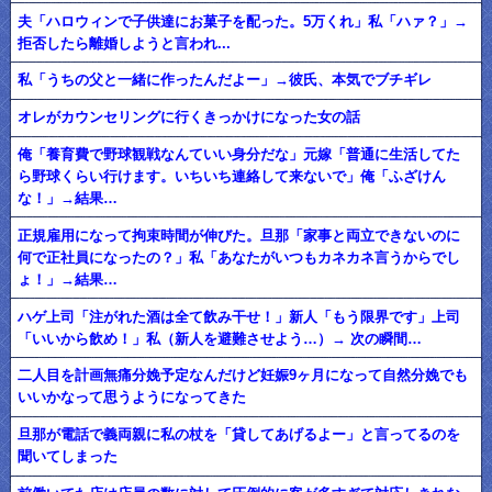
夫「ハロウィンで子供達にお菓子を配った。5万くれ」私「ハァ？」→
拒否したら離婚しようと言われ...
私「うちの父と一緒に作ったんだよー」→彼氏、本気でブチギレ
オレがカウンセリングに行くきっかけになった女の話
俺「養育費で野球観戦なんていい身分だな」元嫁「普通に生活してた
ら野球くらい行けます。いちいち連絡して来ないで」俺「ふざけん
な！」→結果…
正規雇用になって拘束時間が伸びた。旦那「家事と両立できないのに
何で正社員になったの？」私「あなたがいつもカネカネ言うからでし
ょ！」→結果…
ハゲ上司「注がれた酒は全て飲み干せ！」新人「もう限界です」上司
「いいから飲め！」私（新人を避難させよう…）→ 次の瞬間…
二人目を計画無痛分娩予定なんだけど妊娠9ヶ月になって自然分娩でも
いいかなって思うようになってきた
旦那が電話で義両親に私の杖を「貸してあげるよー」と言ってるのを
聞いてしまった