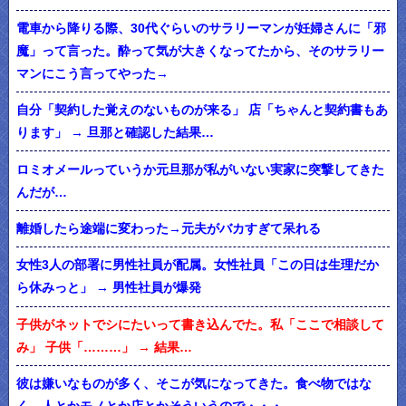
電車から降りる際、30代ぐらいのサラリーマンが妊婦さんに「邪
魔」って言った。酔って気が大きくなってたから、そのサラリー
マンにこう言ってやった→
自分「契約した覚えのないものが来る」 店「ちゃんと契約書もあ
ります」 → 旦那と確認した結果…
ロミオメールっていうか元旦那が私がいない実家に突撃してきた
んだが…
離婚したら途端に変わった→元夫がバカすぎて呆れる
女性3人の部署に男性社員が配属。女性社員「この日は生理だか
ら休みっと」 → 男性社員が爆発
子供がネットでシにたいって書き込んでた。私「ここで相談して
み」 子供「………」 → 結果…
彼は嫌いなものが多く、そこが気になってきた。食べ物ではな