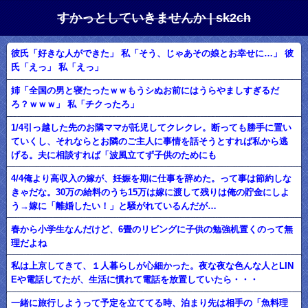
すかっとしていきませんか | sk2ch
彼氏「好きな人ができた」 私「そう、じゃあその娘とお幸せに…」 彼
氏「えっ」 私「えっ」
姉「全国の男と寝たったｗｗもうシぬお前にはうらやましすぎるだ
ろ？ｗｗｗ」 私「チクったろ」
1/4引っ越した先のお隣ママが託児してクレクレ。断っても勝手に置い
ていくし、それならとお隣のご主人に事情を話そうとすれば私から逃
げる。夫に相談すれば「波風立てず子供のためにも
4/4俺より高収入の嫁が、妊娠を期に仕事を辞めた。って事は節約しな
きゃだな。30万の給料のうち15万は嫁に渡して残りは俺の貯金にしよ
う→嫁に「離婚したい！」と騒がれているんだが…
春から小学生なんだけど、6畳のリビングに子供の勉強机置くのって無
理だよね
私は上京してきて、１人暮らしが心細かった。夜な夜な色んな人とLIN
Eや電話してたが、生活に慣れて電話を放置していたら・・・
一緒に旅行しようって予定を立ててる時、泊まり先は相手の「魚料理