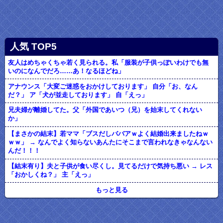
人気 TOP5
友人はめちゃくちゃ若く見られる。私「服装が子供っぽいわけでも無
いのになんでだろ……あ！なるほどね」
アナウンス「大変ご迷惑をおかけしております」 自分「お、なん
だ？」 ア「犬が並走しております」 自「えっ」
兄夫婦が離婚してた。父「外国であいつ（兄）を始末してくれない
か」
【まさかの結末】若ママ「ブスだしババアｗよく結婚出来ましたねｗ
ｗｗ」 → なんでよく知らないあんたにそこまで言われなきゃなんない
んだ！！！
【結末有り】夫と子供が食い尽くし。見てるだけで気持ち悪い → レス
「おかしくね？」 主「えっ」
もっと見る