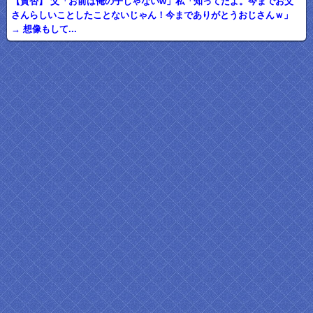
【賛否】 父「お前は俺の子じゃないw」私「知ってたよ。今までお父
さんらしいことしたことないじゃん！今までありがとうおじさんｗ」
→ 想像もして...