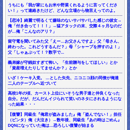
うちにも「我が家にもお米や野菜くれるように言ってくださ
い！」って連絡きたけど、どんな立場から物言えってのよ。
【恋冷】綺麗で明るくて嫌味のないサバサバした感じの彼女→
俺「付き合って！！！」→猛アタックの末、交際４ヶ月なのだ
が…俺「こんなのアリ？」
留守電を聞いてみた父「えー…お父さんですよ」父「母さん、
終わった。これどうするんだ？」母「シャープを押すのよ！」
父「しゃぁぷって！？数字で...
義弟嫁が守銭奴すぎて怖い。「生前贈与をしてほしい」とか
「資産増えたりしてませんか？」とか
いざ！ケーキ入党。 …とした矢先、ニコニコ顔の同僚が俺達
二人のテーブルへ近づいて
高校1年の頃、カースト上位にいそうな男子達と仲良くなった
自分。だが、だんだんイジられて笑いのネタにされるようにな
った結果・・・
【復讐】同級生『俺君が盗みました』俺「盗んでない！」担任
（ビンタ）俺（大泣き）→数年後、同級生『あの時はごめん』
DQNになっていた俺は…恐ろしい復讐が始まる