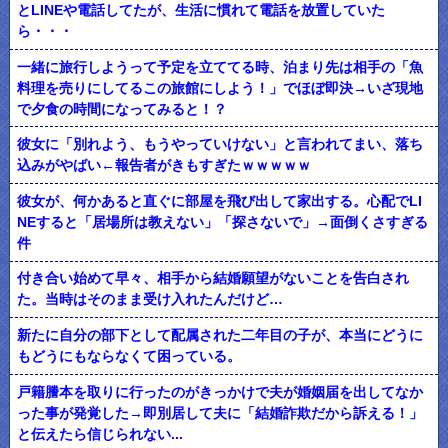
とLINEや電話してたが、生活に慣れて電話を放置していた
ら・・・
一緒に旅行しようって予定を立ててる時、泊まり先は相手の「魚
料理を売りにしてるこの旅館にしよう！」でほぼ即決→いざ現地
で夕食の時間になってみると！？
彼女に「別れよう、もうやっていけない」と言われてまい、落ち
込みがやばい←報告者がきもすぎたｗｗｗｗｗ
彼女が、何かあると直ぐに部屋を飛び出して家出する。心配でLI
NEすると「居場所は教えない」「探さないで」→面倒くさすぎる
件
付き合い始めて早々、相手から結婚願望がないことを告白され
た。当時はそのまま受け入れたんだけど…
新たに自分の部下として配属された二年目の子が、本当にどうに
もどうにもならなくて困っている。
戸籍謄本を取りに行ったのがきっかけで夫が婚姻届を出してなか
った事が発覚した→即別居して夫に「結婚詐欺だから訴える！」
と伝えたら信じられない...