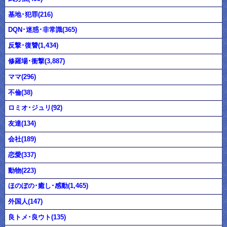
基地･犯罪(216)
DQN･迷惑･非常識(365)
反撃･復讐(1,434)
修羅場･衝撃(3,887)
ママ(296)
不倫(38)
ロミオ･ジュリ(92)
友達(134)
会社(189)
恋愛(337)
動物(223)
ほのぼの･癒し･感動(1,465)
外国人(147)
良トメ･良ウト(135)