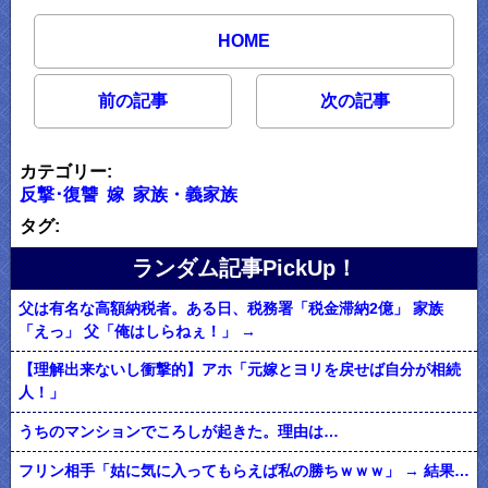
HOME
前の記事
次の記事
カテゴリー:
反撃･復讐
嫁
家族・義家族
タグ:
ランダム記事PickUp！
父は有名な高額納税者。ある日、税務署「税金滞納2億」 家族
「えっ」 父「俺はしらねぇ！」 →
【理解出来ないし衝撃的】アホ「元嫁とヨリを戻せば自分が相続
人！」
うちのマンションでころしが起きた。理由は…
フリン相手「姑に気に入ってもらえば私の勝ちｗｗｗ」 → 結果…