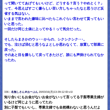
って聞いててあげてもいいけど、どうする？言う？やめとく？」
って、今思えばすごく嫌らしい言い方しちゃったなと思うけど反
省する気はない。
いままで言われた嫌味に比べたらこれぐらい言わせて貰ってもい
いと思った。
一回だけ同じ土俵に上ってやる！って気分だった。
そしたらまさかのウッ･･･からの、シクシクシク･･･。
でも、泣けば済むと思うなよとしか思わなくて、放置して部屋に
戻った。
そのあと目を腫らして戻ってきたけど、誰にも声掛けられてなか
ったわ。
336 :
名無しさん＠おーぷん
20/03/16(月)13:39:12 ID:v1l
知り合いにもお金がないお金がないって言ってる子梨専業主婦が
いるけど同じように思ってたわ
別に子梨でもいいし、専業主婦でも全然構わないと思うんだよ