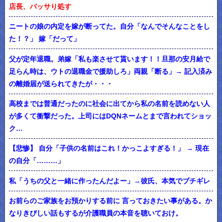
店長、バッサり処す
ニートの娘の内定を嫁が断ってた。自分「なんでそんなことをし
た！？」 嫁「だって」
父が定年退職。弟嫁「私も楽させて貰います！！旦那の安月給で
足らん時は、ウトの退職金で援助しろ」両親「断る」→ 記入済み
の離婚届が送られてきたが・・・
高校までは普通だったのに社会に出てから私の名前を読めない人
が多くて衝撃だった。上司にはDQNネームとまで言われてショッ
ク…
【悲惨】 自分「子供の名前はこれ！かっこよすぎる！」 → 現在
の自分「………」
私「うちの父と一緒に作ったんだよー」→彼氏、本気でブチギレ
お前らのご家族をお預かりする前に 言っておきたい事がある。か
なりきびしい話もするが介護職員の本音を聴いておけ。