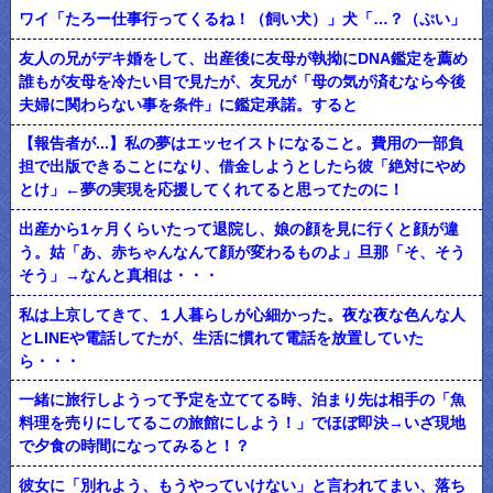
ワイ「たろー仕事行ってくるね！（飼い犬）」犬「…？（ぷい」
友人の兄がデキ婚をして、出産後に友母が執拗にDNA鑑定を薦め
誰もが友母を冷たい目で見たが、友兄が「母の気が済むなら今後
夫婦に関わらない事を条件」に鑑定承諾。すると
【報告者が...】私の夢はエッセイストになること。費用の一部負
担で出版できることになり、借金しようとしたら彼「絶対にやめ
とけ」←夢の実現を応援してくれてると思ってたのに！
出産から1ヶ月くらいたって退院し、娘の顔を見に行くと顔が違
う。姑「あ、赤ちゃんなんて顔が変わるものよ」旦那「そ、そう
そう」→なんと真相は・・・
私は上京してきて、１人暮らしが心細かった。夜な夜な色んな人
とLINEや電話してたが、生活に慣れて電話を放置していた
ら・・・
一緒に旅行しようって予定を立ててる時、泊まり先は相手の「魚
料理を売りにしてるこの旅館にしよう！」でほぼ即決→いざ現地
で夕食の時間になってみると！？
彼女に「別れよう、もうやっていけない」と言われてまい、落ち