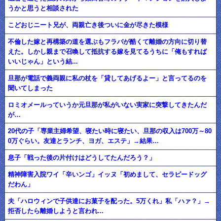
うかと思うと相談された
こどおじニート兄が、両親亡き後ついに金が尽きた模様
不倫した嫁と再構築の道を選ぶもフラバが酷くて離婚の方向に切り替
えた。しかし親まで召喚して抵抗する嫁を見てるうちに「俺もすれば
いいじゃん」という結...
旦那が電話で義両親に私の杖を「貸してあげるよー」と言ってるのを
聞いてしまった
ロミオメールっていうか元旦那が私がいない実家に突撃してきたんだ
が…
20代の子「専業主婦希望、寝たい時に寝たい、旦那の収入は700万～80
0万ぐらい。友達とランチ、ヨガ、エステ」→結果…
息子「戦った後の片付けはどうしてたんだろう？」
精神障害入院ワイ「辛いンゴ」イッヌ「初めまして、セラピードッグ
だわん」
夫「ハロウィンで子供達にお菓子を配った。5万くれ」私「ハァ？」→
拒否したら離婚しようと言われ...