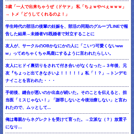
3歳「一人で出来ちゃうぜ（ドヤァ」 私「ちょｗやべぇｗｗｗ」
→ トメ「どうしてくれるのよ！」
学生時代の部活の後輩の妊娠を、部活の同期のグループLINEで報
告した結果→未婚者VS既婚者で対立することに
友人が、サークルのOBかなにかの人に「こいつ可愛くないww
w」ってめちゃくちゃ馬鹿にするように言われたらしい。
友人にヒドイ裏切りをされて付き合いがなくなった→３年後、元
友『ちょっと出てきなさいよ！！！！！』私「！？」→トンデモ
ナイことを言われた・・・
手術後、縫合が悪いのか出血が続いた。そのことを伝えると、担
当医「ミスじゃない！」「謝罪しないと今後治療しない」と言わ
れたので、ムッとして...
俺は毒親からネグレクトを受けて育った。→立派な（？）放置子
になり…