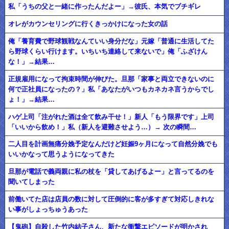
私「うちの父と一緒に作ったんだよー」→彼氏、本気でブチギレ
オレがカウンセリングに行くきっかけになった女の話
俺「養育費で野球観戦なんていい身分だな」元嫁「普通に生活してた
ら野球くらい行けます。いちいち連絡して来ないで」俺「ふざけん
な！」→結果…
正規雇用になって拘束時間が伸びた。旦那「家事と両立できないのに
何で正社員になったの？」私「あなたがいつもカネカネ言うからでし
ょ！」→結果…
ハゲ上司「注がれた酒は全て飲み干せ！」新人「もう限界です」上司
「いいから飲め！」私（新人を避難させよう…）→ 次の瞬間…
二人目を計画無痛分娩予定なんだけど妊娠9ヶ月になって自然分娩でも
いいかなって思うようになってきた
旦那が電話で義両親に私の杖を「貸してあげるよー」と言ってるのを
聞いてしまった
前働いてた店は店員の数に対して圧倒的に客が多すぎて対応しきれな
い事がしょっちゅうあった
【鬼砲】自殺した竹内結子さん、新たな衝撃エピソードが明かされ