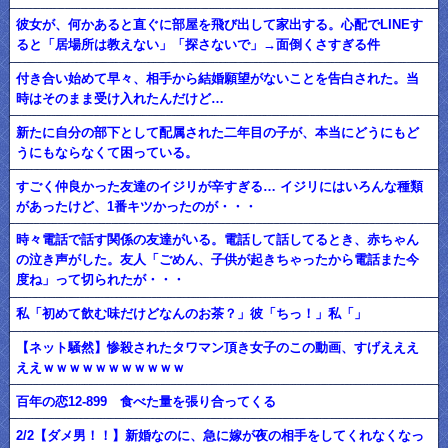
彼女が、何かあると直ぐに部屋を飛び出して家出する。心配でLINEす
ると「居場所は教えない」「探さないで」→面倒くさすぎる件
付き合い始めて早々、相手から結婚願望がないことを告白された。当
時はそのまま受け入れたんだけど…
新たに自分の部下として配属された二年目の子が、本当にどうにもど
うにもならなくて困っている。
すごく仲良かった友達のイジリが辛すぎる… イジリにはいろんな種類
があったけど、1番キツかったのが・・・
時々電話で話す関係の友達がいる。電話して話してるとき、赤ちゃん
の泣き声がした。友人「ごめん、子供が起きちゃったから電話また今
度ね」って切られたが・・・
私「初めて飲む味だけどなんのお茶？」彼「ちっ！」私「」
【ネット騒然】惨殺されたタワマン頂き女子のこの動画、すげえええ
ええｗｗｗｗｗｗｗｗｗｗｗ
百年の恋12-899 食べた量を張り合ってくる
2/2【ダメ男！！】新婚なのに、急に嫁が夜の相手をしてくれなくなっ