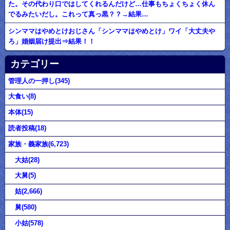
た。その代わり口ではしてくれるんだけど…仕事もちょくちょく休ん
でるみたいだし。これって真っ黒？？→結果…
シンママはやめとけおじさん「シンママはやめとけ」ワイ「大丈夫や
ろ」婚姻届け提出⇒結果！！
カテゴリー
管理人の一押し(345)
大食い(8)
本体(15)
読者投稿(18)
家族・義家族(6,723)
大姑(28)
大舅(5)
姑(2,666)
舅(580)
小姑(578)