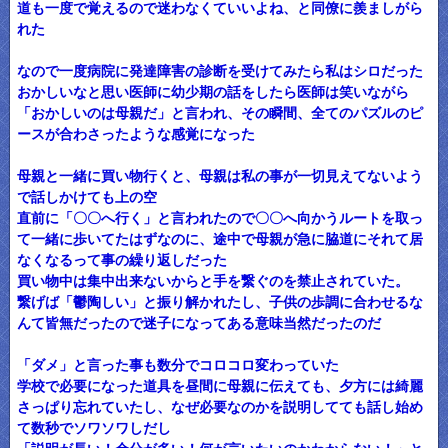
道も一度で覚えるので迷わなくていいよね、と同僚に羨ましがら
れた
なので一度病院に発達障害の診断を受けてみたら私はシロだった
おかしいなと思い医師に幼少期の話をしたら医師は笑いながら
「おかしいのは母親だ」と言われ、その瞬間、全てのパズルのピ
ースが合わさったような感覚になった
母親と一緒に買い物行くと、母親は私の事が一切見えてないよう
で話しかけても上の空
直前に「〇〇へ行く」と言われたので〇〇へ向かうルートを取っ
て一緒に歩いてたはずなのに、途中で母親が急に脇道にそれて居
なくなるって事の繰り返しだった
買い物中は集中出来ないからと手を繋ぐのを禁止されていた。
繋げば「鬱陶しい」と振り解かれたし、子供の歩調に合わせるな
んて皆無だったので迷子になってある意味当然だったのだ
「ダメ」と言った事も数分でコロコロ変わっていた
学校で必要になった道具を昼間に母親に伝えても、夕方には綺麗
さっぱり忘れていたし、なぜ必要なのかを説明してても話し始め
て数秒でソワソワしだし