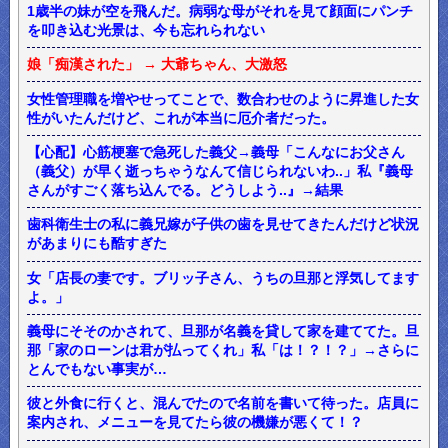
1歳半の妹が空を飛んだ。病弱な母がそれを見て顔面にパンチ
を叩き込む光景は、今も忘れられない
娘「痴漢された」 → 大爺ちゃん、大激怒
女性管理職を増やせってことで、数合わせのように昇進した女
性がいたんだけど、これが本当に厄介者だった。
【心配】心筋梗塞で急死した義父→義母「こんなにお父さん
（義父）が早く逝っちゃうなんて信じられないわ..」私『義母
さんがすごく落ち込んでる。どうしよう..』→結果
歯科衛生士の私に義兄嫁が子供の歯を見せてきたんだけど状況
があまりにも酷すぎた
女「店長の妻です。ブリッ子さん、うちの旦那と浮気してます
よ。」
義母にそそのかされて、旦那が名義を貸して家を建ててた。旦
那「家のローンは君が払ってくれ」私「は！？！？」→さらに
とんでもない事実が…
彼と外食に行くと、混んでたので名前を書いて待った。店員に
案内され、メニューを見てたら彼の機嫌が悪くて！？