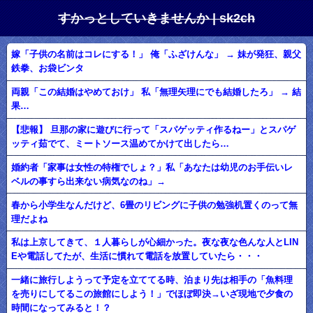
すかっとしていきませんか | sk2ch
嫁「子供の名前はコレにする！」 俺「ふざけんな」 → 妹が発狂、親父
鉄拳、お袋ビンタ
両親「この結婚はやめておけ」 私「無理矢理にでも結婚したろ」 → 結
果…
【悲報】 旦那の家に遊びに行って「スパゲッティ作るねー」とスパゲ
ッティ茹でて、ミートソース温めてかけて出したら…
婚約者「家事は女性の特権でしょ？」私「あなたは幼児のお手伝いレ
ベルの事すら出来ない病気なのね」→
春から小学生なんだけど、6畳のリビングに子供の勉強机置くのって無
理だよね
私は上京してきて、１人暮らしが心細かった。夜な夜な色んな人とLIN
Eや電話してたが、生活に慣れて電話を放置していたら・・・
一緒に旅行しようって予定を立ててる時、泊まり先は相手の「魚料理
を売りにしてるこの旅館にしよう！」でほぼ即決→いざ現地で夕食の
時間になってみると！？