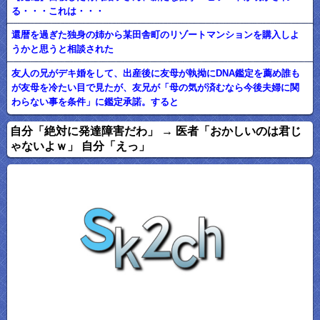
る・・・これは・・・
還暦を過ぎた独身の姉から某田舎町のリゾートマンションを購入しよ
うかと思うと相談された
友人の兄がデキ婚をして、出産後に友母が執拗にDNA鑑定を薦め誰も
が友母を冷たい目で見たが、友兄が「母の気が済むなら今後夫婦に関
わらない事を条件」に鑑定承諾。すると
自分「絶対に発達障害だわ」 → 医者「おかしいのは君じ
ゃないよｗ」 自分「えっ」