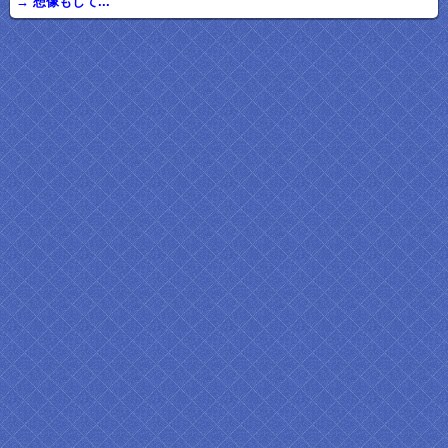
→ 想像もして...