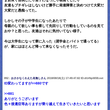
まあ良く怪我したり迷子になったり物無くしたり
友達もブチギレはしないけど勝手に発達障害と決めつけて大変だ
大変だと愚痴ってた。
しかしその子が中学生になったあたりで
母親のして欲しい事を察して先回りして行動をしているのを見て
おや？と思った。友達はそれに気付いてない様子。
今は大学生になって寮に入った（奨学金とバイトで通ってる）
が、家にはほとんど帰って来なくなったそうだ。
892 :
おさかなくわえた名無しさん
2018/08/18(土) 17:49:47.82 ID:dUrNpWX8.net
ID変わってますが
>>880
です
>>881
ありがとうございます
色々後遺症等ありますが乗り越えて生きていきたいと思います