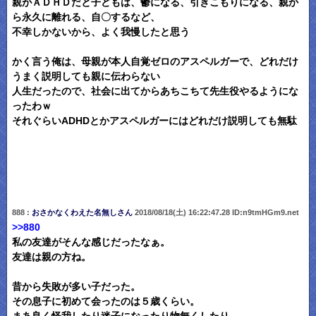
親がＡＤＨＤだと子どもは、鬱になる、引きこもりになる、親か
ら永久に離れる、自〇するなど、
不幸しかないから、よく我慢したと思う
かく言う俺は、母親が本人自覚ゼロのアスペルガーで、どれだけ
うまく説明しても親に伝わらない
人生だったので、社会に出てからあちこちて先生役やるようにな
ったわｗ
それぐらいADHDとかアスペルガーにはどれだけ説明しても無駄
888 :
おさかなくわえた名無しさん
2018/08/18(土) 16:22:47.28 ID:n9tmHGm9.net
>>880
私の友達がそんな感じだったなぁ。
友達は親の方ね。
昔から失敗が多い子だった。
その息子に初めて会ったのは５歳くらい。