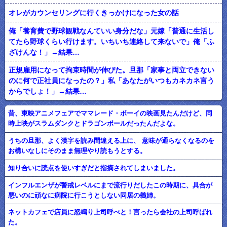
オレがカウンセリングに行くきっかけになった女の話
俺「養育費で野球観戦なんていい身分だな」元嫁「普通に生活し
てたら野球くらい行けます。いちいち連絡して来ないで」俺「ふ
ざけんな！」→結果…
正規雇用になって拘束時間が伸びた。旦那「家事と両立できない
のに何で正社員になったの？」私「あなたがいつもカネカネ言う
からでしょ！」→結果…
昔、東映アニメフェアでママレード・ボーイの映画見たんだけど、同
時上映がスラムダンクとドラゴンボールだったんだよな。
うちの旦那、よく漢字を読み間違える上に、 意味が通らなくなるのを
お構いなしにそのまま無理やり読もうとする。
知り合いに読点を使いすぎだと指摘されてしまいました。
インフルエンザが警戒レベルにまで流行りだしたこの時期に、具合が
悪いのに頑なに病院に行こうとしない同居の義姉。
ネットカフェで店員に怒鳴り上司呼べと！言ったら会社の上司呼ばれ
た。