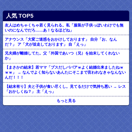
人気 TOP5
友人はめちゃくちゃ若く見られる。私「服装が子供っぽいわけでも無
いのになんでだろ……あ！なるほどね」
アナウンス「大変ご迷惑をおかけしております」 自分「お、なん
だ？」 ア「犬が並走しております」 自「えっ」
兄夫婦が離婚してた。父「外国であいつ（兄）を始末してくれない
か」
【まさかの結末】若ママ「ブスだしババアｗよく結婚出来ましたねｗ
ｗｗ」 → なんでよく知らないあんたにそこまで言われなきゃなんない
んだ！！！
【結末有り】夫と子供が食い尽くし。見てるだけで気持ち悪い → レス
「おかしくね？」 主「えっ」
もっと見る