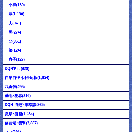
小舅(130)
嫁(1,130)
夫(941)
母(274)
父(351)
娘(124)
息子(127)
DQN返し(929)
自業自得･因果応報(1,854)
武勇伝(495)
基地･犯罪(216)
DQN･迷惑･非常識(365)
反撃･復讐(1,434)
修羅場･衝撃(3,887)
ママ(296)