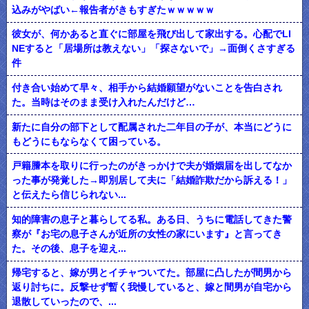
込みがやばい←報告者がきもすぎたｗｗｗｗｗ
彼女が、何かあると直ぐに部屋を飛び出して家出する。心配でLI
NEすると「居場所は教えない」「探さないで」→面倒くさすぎる
件
付き合い始めて早々、相手から結婚願望がないことを告白され
た。当時はそのまま受け入れたんだけど…
新たに自分の部下として配属された二年目の子が、本当にどうに
もどうにもならなくて困っている。
戸籍謄本を取りに行ったのがきっかけで夫が婚姻届を出してなか
った事が発覚した→即別居して夫に「結婚詐欺だから訴える！」
と伝えたら信じられない...
知的障害の息子と暮らしてる私。ある日、うちに電話してきた警
察が『お宅の息子さんが近所の女性の家にいます』と言ってき
た。その後、息子を迎え...
帰宅すると、嫁が男とイチャついてた。部屋に凸したが間男から
返り討ちに。反撃せず暫く我慢していると、嫁と間男が自宅から
退散していったので、...