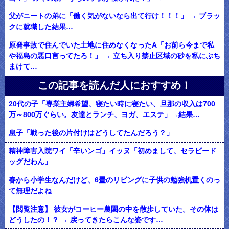
父がニートの弟に「働く気がないなら出て行け！！！」 → ブラッ
クに就職した結果…
原発事故で住んでいた土地に住めなくなったA「お前ら今まで私
や福島の悪口言ってたろ！」 → 立ち入り禁止区域の砂を私にぶち
まけて…
この記事を読んだ人におすすめ！
20代の子「専業主婦希望、寝たい時に寝たい、旦那の収入は700
万～800万ぐらい。友達とランチ、ヨガ、エステ」→結果…
息子「戦った後の片付けはどうしてたんだろう？」
精神障害入院ワイ「辛いンゴ」イッヌ「初めまして、セラピード
ッグだわん」
春から小学生なんだけど、6畳のリビングに子供の勉強机置くのっ
て無理だよね
【閲覧注意】 彼女がコーヒー農園の中を散歩していた。その体は
どうしたの！？ → 戻ってきたらこんな姿です…