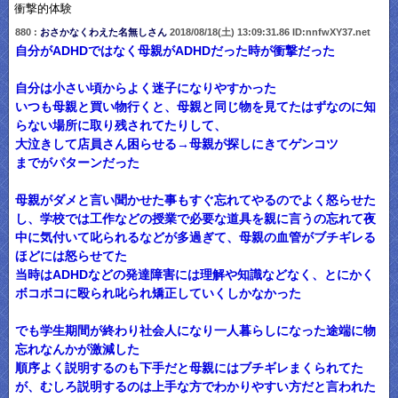
衝撃的体験
880 :
おさかなくわえた名無しさん
2018/08/18(土) 13:09:31.86 ID:nnfwXY37.net
自分がADHDではなく母親がADHDだった時が衝撃だった
自分は小さい頃からよく迷子になりやすかった
いつも母親と買い物行くと、母親と同じ物を見てたはずなのに知
らない場所に取り残されてたりして、
大泣きして店員さん困らせる→母親が探しにきてゲンコツ
までがパターンだった
母親がダメと言い聞かせた事もすぐ忘れてやるのでよく怒らせた
し、学校では工作などの授業で必要な道具を親に言うの忘れて夜
中に気付いて叱られるなどが多過ぎて、母親の血管がブチギレる
ほどには怒らせてた
当時はADHDなどの発達障害には理解や知識などなく、とにかく
ボコボコに殴られ叱られ矯正していくしかなかった
でも学生期間が終わり社会人になり一人暮らしになった途端に物
忘れなんかが激減した
順序よく説明するのも下手だと母親にはブチギレまくられてた
が、むしろ説明するのは上手な方でわかりやすい方だと言われた