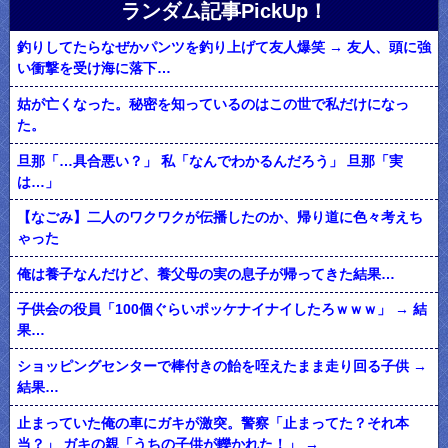
ランダム記事PickUp！
釣りしてたらなぜかパンツを釣り上げて友人爆笑 → 友人、頭に強
い衝撃を受け海に落下…
姑が亡くなった。秘密を知っているのはこの世で私だけになっ
た。
旦那「…具合悪い？」 私「なんでわかるんだろう」 旦那「実
は…」
【なごみ】二人のワクワクが伝播したのか、帰り道に色々考えち
ゃった
俺は養子なんだけど、養父母の実の息子が帰ってきた結果…
子供会の役員「100個ぐらいポッケナイナイしたろｗｗｗ」 → 結
果…
ショッピングセンターで棒付きの飴を咥えたまま走り回る子供 →
結果…
止まっていた俺の車にガキが激突。警察「止まってた？それ本
当？」 ガキの親「うちの子供が轢かれた！」 →