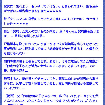
彼女に「別れよう、もうやっていけない」と言われてまい、落ち込み
がやばい←報告者がきもすぎたｗｗｗｗｗ
彼「クリスマスに店予約しといたよ」楽しみにしてたのに、ガッカリ
した件ｗｗｗｗｗ
自分「契約した覚えのないものが来る」 店「ちゃんと契約書もありま
す」 → 旦那と確認した結果…
戸籍謄本を取りに行ったのがきっかけで夫が婚姻届を出してなかった
事が発覚した→即別居して夫に「結婚詐欺だから訴える！」と伝えた
ら信じられない...
知的障害の息子と暮らしてる私。ある日、うちに電話してきた警察が
『お宅の息子さんが近所の女性の家にいます』と言ってきた。その
後、息子を迎え...
帰宅すると、嫁が男とイチャついてた。部屋に凸したが間男から返り
討ちに。反撃せず暫く我慢していると、嫁と間男が自宅から退散して
いったので、...
【賛否】 父「お前は俺の子じゃないw」私「知ってたよ。今までお父
さんらしいことしたことないじゃん！今までありがとうおじさんｗ」