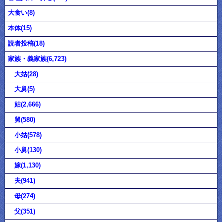
大食い(8)
本体(15)
読者投稿(18)
家族・義家族(6,723)
大姑(28)
大舅(5)
姑(2,666)
舅(580)
小姑(578)
小舅(130)
嫁(1,130)
夫(941)
母(274)
父(351)