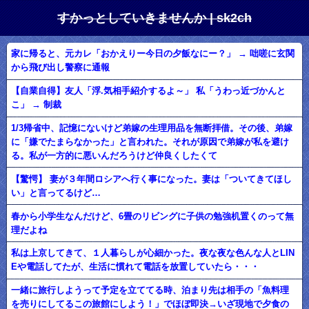
すかっとしていきませんか | sk2ch
家に帰ると、元カレ「おかえりー今日の夕飯なにー？」 → 咄嗟に玄関
から飛び出し警察に通報
【自業自得】友人「浮.気相手紹介するよ～」 私「うわっ近づかんと
こ」 → 制裁
1/3帰省中、記憶にないけど弟嫁の生理用品を無断拝借。その後、弟嫁
に「嫌でたまらなかった」と言われた。それが原因で弟嫁が私を避け
る。私が一方的に悪いんだろうけど仲良くしたくて
【驚愕】 妻が３年間ロシアへ行く事になった。妻は「ついてきてほし
い」と言ってるけど…
春から小学生なんだけど、6畳のリビングに子供の勉強机置くのって無
理だよね
私は上京してきて、１人暮らしが心細かった。夜な夜な色んな人とLIN
Eや電話してたが、生活に慣れて電話を放置していたら・・・
一緒に旅行しようって予定を立ててる時、泊まり先は相手の「魚料理
を売りにしてるこの旅館にしよう！」でほぼ即決→いざ現地で夕食の