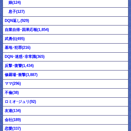
娘(124)
息子(127)
DQN返し(929)
自業自得･因果応報(1,854)
武勇伝(495)
基地･犯罪(216)
DQN･迷惑･非常識(365)
反撃･復讐(1,434)
修羅場･衝撃(3,887)
ママ(296)
不倫(38)
ロミオ･ジュリ(92)
友達(134)
会社(189)
恋愛(337)