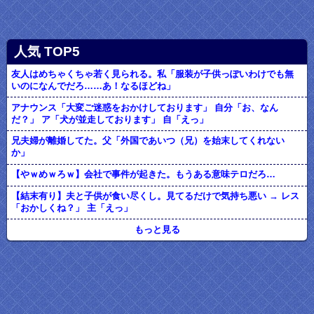
人気 TOP5
友人はめちゃくちゃ若く見られる。私「服装が子供っぽいわけでも無
いのになんでだろ……あ！なるほどね」
アナウンス「大変ご迷惑をおかけしております」 自分「お、なん
だ？」 ア「犬が並走しております」 自「えっ」
兄夫婦が離婚してた。父「外国であいつ（兄）を始末してくれない
か」
【やｗめｗろｗ】会社で事件が起きた。もうある意味テロだろ…
【結末有り】夫と子供が食い尽くし。見てるだけで気持ち悪い → レス
「おかしくね？」 主「えっ」
もっと見る