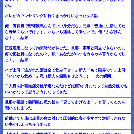
が…
オレがカウンセリングに行くきっかけになった女の話
俺「養育費で野球観戦なんていい身分だな」元嫁「普通に生活してた
ら野球くらい行けます。いちいち連絡して来ないで」俺「ふざけん
な！」→結果…
正規雇用になって拘束時間が伸びた。旦那「家事と両立できないのに
何で正社員になったの？」私「あなたがいつもカネカネ言うからでし
ょ！」→結果…
ハゲ上司「注がれた酒は全て飲み干せ！」新人「もう限界です」上司
「いいから飲め！」私（新人を避難させよう…）→ 次の瞬間…
二人目を計画無痛分娩予定なんだけど妊娠9ヶ月になって自然分娩でも
いいかなって思うようになってきた
旦那が電話で義両親に私の杖を「貸してあげるよー」と言ってるのを
聞いてしまった
前働いてた店は店員の数に対して圧倒的に客が多すぎて対応しきれな
い事がしょっちゅうあった