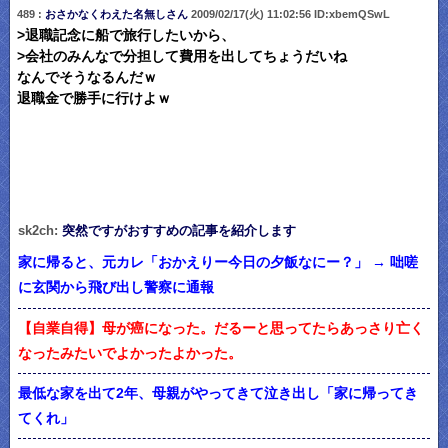
489 :
おさかなくわえた名無しさん
2009/02/17(火) 11:02:56 ID:xbemQSwL
>退職記念に船で旅行したいから、
>会社のみんなで分担して費用を出してちょうだいね
なんでそうなるんだｗ
退職金で勝手に行けよｗ
sk2ch:
突然ですがおすすめの記事を紹介します
家に帰ると、元カレ「おかえりー今日の夕飯なにー？」 → 咄嗟
に玄関から飛び出し警察に通報
【自業自得】母が癌になった。だるーと思ってたらあっさり亡く
なったみたいでよかったよかった。
最低な家を出て2年、母親がやってきて泣き出し「家に帰ってき
てくれ」