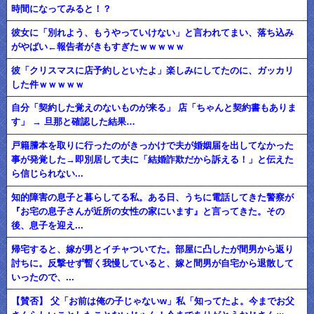
時間になってみると！？
彼女に「別れよう、もうやっていけない」と言われてまい、落ち込み
がやばい←報告者がきもすぎたｗｗｗｗｗ
彼「クリスマスに店予約しといたよ」楽しみにしてたのに、ガッカリ
した件ｗｗｗｗｗ
自分「契約した覚えのないものが来る」 店「ちゃんと契約書もありま
す」 → 旦那と確認した結果…
戸籍謄本を取りに行ったのがきっかけで夫が婚姻届を出してなかった
事が発覚した→即別居して夫に「結婚詐欺だから訴える！」と伝えた
ら信じられない...
知的障害の息子と暮らしてる私。ある日、うちに電話してきた警察が
『お宅の息子さんが近所の女性の家にいます』と言ってきた。その
後、息子を迎え...
帰宅すると、嫁が男とイチャついてた。部屋に凸したが間男から返り
討ちに。反撃せず暫く我慢していると、嫁と間男が自宅から退散して
いったので、...
【賛否】 父「お前は俺の子じゃないw」私「知ってたよ。今までお父