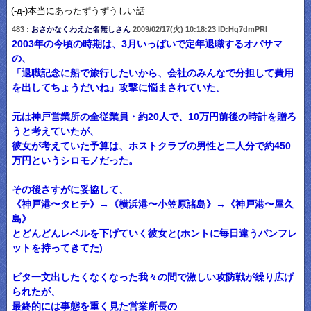
(-д-)本当にあったずうずうしい話
483 :
おさかなくわえた名無しさん
2009/02/17(火) 10:18:23 ID:Hg7dmPRI
2003年の今頃の時期は、3月いっぱいで定年退職するオバサマ
の、
「退職記念に船で旅行したいから、会社のみんなで分担して費用
を出してちょうだいね」攻撃に悩まされていた。
元は神戸営業所の全従業員・約20人で、10万円前後の時計を贈ろ
うと考えていたが、
彼女が考えていた予算は、ホストクラブの男性と二人分で約450
万円というシロモノだった。
その後さすがに妥協して、
《神戸港〜タヒチ》→《横浜港〜小笠原諸島》→《神戸港〜屋久
島》
とどんどんレベルを下げていく彼女と(ホントに毎日違うパンフレ
ットを持ってきてた)
ビタ一文出したくなくなった我々の間で激しい攻防戦が繰り広げ
られたが、
最終的には事態を重く見た営業所長の