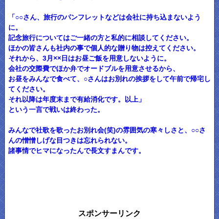
「○○さん、旅行のパンフレットなどは会社に持ち込まないよう
に。
記念旅行についてはご一緒の方と私的に相談してください。
ほかの皆さんも社内の事で個人的な贈り物は控えてください。
それから、3月××日はお昼ご飯を用意しないように。
会社の交際費でほか弁でオードブルを用意させるから、
お昼をみんなで食べて、○さんはお別れの挨拶をして午前で帰宅し
てください。
それ以降は年度末まで有給消化です。以上」
という一言で戦いは終わった。
みんなで社歌を歌ったお別れ会(笑)の雰囲気の寒々しさと、○○さ
んの憎憎しげな目つきは忘れられない。
諸事情でヒマになったんで長文すまんです。
スポンサーリンク