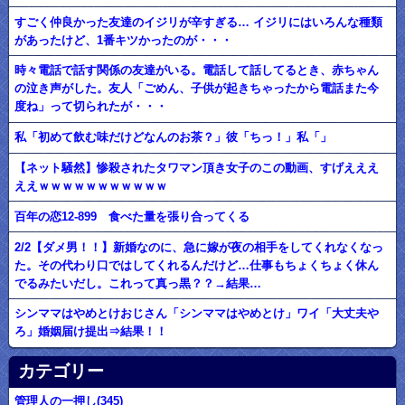
すごく仲良かった友達のイジリが辛すぎる… イジリにはいろんな種類
があったけど、1番キツかったのが・・・
時々電話で話す関係の友達がいる。電話して話してるとき、赤ちゃん
の泣き声がした。友人「ごめん、子供が起きちゃったから電話また今
度ね」って切られたが・・・
私「初めて飲む味だけどなんのお茶？」彼「ちっ！」私「」
【ネット騒然】惨殺されたタワマン頂き女子のこの動画、すげえええ
ええｗｗｗｗｗｗｗｗｗｗｗ
百年の恋12-899 食べた量を張り合ってくる
2/2【ダメ男！！】新婚なのに、急に嫁が夜の相手をしてくれなくなっ
た。その代わり口ではしてくれるんだけど…仕事もちょくちょく休ん
でるみたいだし。これって真っ黒？？→結果…
シンママはやめとけおじさん「シンママはやめとけ」ワイ「大丈夫や
ろ」婚姻届け提出⇒結果！！
カテゴリー
管理人の一押し(345)