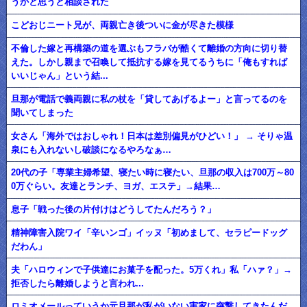
うかと思うと相談された
こどおじニート兄が、両親亡き後ついに金が尽きた模様
不倫した嫁と再構築の道を選ぶもフラバが酷くて離婚の方向に切り替
えた。しかし親まで召喚して抵抗する嫁を見てるうちに「俺もすれば
いいじゃん」という結...
旦那が電話で義両親に私の杖を「貸してあげるよー」と言ってるのを
聞いてしまった
女さん「海外ではおしゃれ！日本は差別偏見がひどい！」 → そりゃ温
泉にも入れないし破談になるやろなぁ…
20代の子「専業主婦希望、寝たい時に寝たい、旦那の収入は700万～80
0万ぐらい。友達とランチ、ヨガ、エステ」→結果…
息子「戦った後の片付けはどうしてたんだろう？」
精神障害入院ワイ「辛いンゴ」イッヌ「初めまして、セラピードッグ
だわん」
夫「ハロウィンで子供達にお菓子を配った。5万くれ」私「ハァ？」→
拒否したら離婚しようと言われ...
ロミオメールっていうか元旦那が私がいない実家に突撃してきたんだ