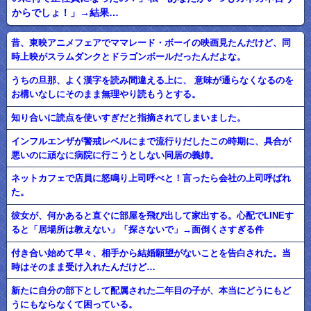
からでしょ！」→結果…
昔、東映アニメフェアでママレード・ボーイの映画見たんだけど、同
時上映がスラムダンクとドラゴンボールだったんだよな。
うちの旦那、よく漢字を読み間違える上に、 意味が通らなくなるのを
お構いなしにそのまま無理やり読もうとする。
知り合いに読点を使いすぎだと指摘されてしまいました。
インフルエンザが警戒レベルにまで流行りだしたこの時期に、具合が
悪いのに頑なに病院に行こうとしない同居の義姉。
ネットカフェで店員に怒鳴り上司呼べと！言ったら会社の上司呼ばれ
た。
彼女が、何かあると直ぐに部屋を飛び出して家出する。心配でLINEす
ると「居場所は教えない」「探さないで」→面倒くさすぎる件
付き合い始めて早々、相手から結婚願望がないことを告白された。当
時はそのまま受け入れたんだけど…
新たに自分の部下として配属された二年目の子が、本当にどうにもど
うにもならなくて困っている。