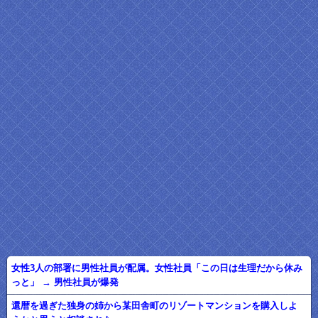
女性3人の部署に男性社員が配属。女性社員「この日は生理だから休み
っと」 → 男性社員が爆発
還暦を過ぎた独身の姉から某田舎町のリゾートマンションを購入しよ