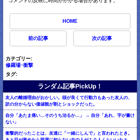
コメントの反映に時間がかかる場合があります。
HOME
前の記事
次の記事
カテゴリー:
修羅場･衝撃
タグ:
ランダム記事PickUp！
友人の離婚理由がおかしい。頭が良くて行動力もあった友人の、
訳の分からない価値観が割とショックだった。
自分「あたま痛い…そのうち治るか…」 → 自分「あれ、字が書け
ない」
衝撃的だったことは、友達に「一緒にしんで」と言われたとき。
あと目が覚めたら部屋に知らない女の人が１０人くらいいたと