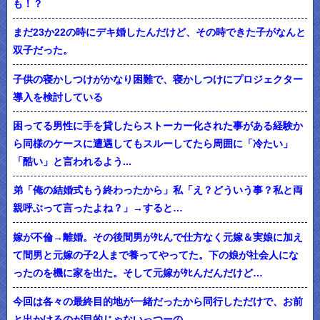
も！？
まだ23か22の時にデキ婚したんだけど、その時できた子がなんと
双子だった。
子供の寝かしつけがかなり困難で、寝かしつけにプロジェクター
導入を検討している
困ってる男性に手を貸したらストーカー化された事がある経験か
ら同様のケースに遭遇してもスルーしてたら周囲に「冷たい」
「酷い」と言われるよう...
弟「俺の結婚式もう終わったから」私「え？どういう事？私と両
親呼ぶって言ったよね？」→すると…
嫁が不倫→離婚。その後間男がﾀﾋんで仕方なく元嫁＆実娘に加え
て間男と元嫁の子2人まで養ってやってた。下の娘が社会人にな
ったのを機に家を出た。そして元嫁がﾀﾋんだんだけど…
今回は各々の最終目的地が一緒だったから同行しただけで、お前
と出かけるのが目的じゃないっつーの。