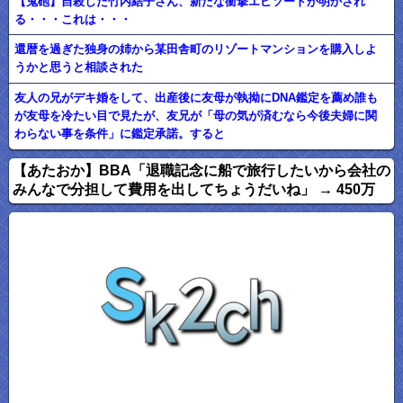
【鬼砲】自殺した竹内結子さん、新たな衝撃エピソードが明かされ
る・・・これは・・・
還暦を過ぎた独身の姉から某田舎町のリゾートマンションを購入しよ
うかと思うと相談された
友人の兄がデキ婚をして、出産後に友母が執拗にDNA鑑定を薦め誰も
が友母を冷たい目で見たが、友兄が「母の気が済むなら今後夫婦に関
わらない事を条件」に鑑定承諾。すると
【あたおか】BBA「退職記念に船で旅行したいから会社の
みんなで分担して費用を出してちょうだいね」 → 450万