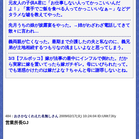
元友人の子供A君に「お仕事しない人ってかっこいいんだ
よ！」「素手でご飯を食べる人ってかっこいいなぁ～」などデ
タラメな嘘を教えてやった。
先月うちの娘が披露宴をやった。→姉がわざわざ電話してきて
散々に言われ…
義両親が亡くなった。最期まで介護したの夫と私なのに、義兄
弟が土地相続するつもりなの浅ましいよなと思ってしまう。
3/3【フルボッコ】嫁が法事の最中にインフルで倒れた。だか
ら実家に嫁を置いてったら嫁ガチギレ。母にいびられたって。
でも迷惑かけたのは嫁だよな？ちゃんと母に謝罪しないとね。
484 :
おさかなくわえた名無しさん
2009/02/17(火) 10:24:04 ID:UMt7Jl/y
営業所長GJ