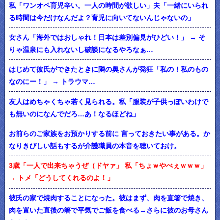
私「ワンオペ育児辛い。一人の時間が欲しい」夫「一緒にいられ
る時間は今だけなんだよ？育児に向いてないんじゃないの」
女さん「海外ではおしゃれ！日本は差別偏見がひどい！」 → そ
りゃ温泉にも入れないし破談になるやろなぁ…
はじめて彼氏ができたときに隣の奥さんが発狂「私の！私のもの
なのにー！」 → トラウマ…
友人はめちゃくちゃ若く見られる。私「服装が子供っぽいわけで
も無いのになんでだろ…あ！なるほどね」
お前らのご家族をお預かりする前に 言っておきたい事がある。か
なりきびしい話もするが介護職員の本音を聴いておけ。
3歳「一人で出来ちゃうぜ（ドヤァ」 私「ちょｗやべぇｗｗｗ」
→ トメ「どうしてくれるのよ！」
彼氏の家で焼肉することになった。彼はまず、肉を直箸で焼き、
肉を置いた直後の箸で平気でご飯を食べる→さらに彼のお母さん