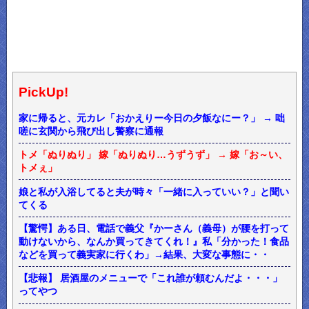
PickUp!
家に帰ると、元カレ「おかえりー今日の夕飯なにー？」 → 咄
嗟に玄関から飛び出し警察に通報
トメ「ぬりぬり」 嫁「ぬりぬり…うずうず」 → 嫁「お～い、
トメぇ」
娘と私が入浴してると夫が時々「一緒に入っていい？」と聞い
てくる
【驚愕】ある日、電話で義父『かーさん（義母）が腰を打って
動けないから、なんか買ってきてくれ！』私「分かった！食品
などを買って義実家に行くわ」→結果、大変な事態に・・
【悲報】 居酒屋のメニューで「これ誰が頼むんだよ・・・」
ってやつ