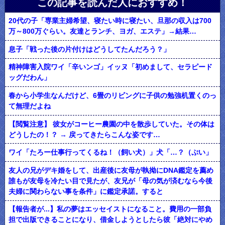
この記事を読んだ人におすすめ！
20代の子「専業主婦希望、寝たい時に寝たい、旦那の収入は700
万～800万ぐらい。友達とランチ、ヨガ、エステ」→結果…
息子「戦った後の片付けはどうしてたんだろう？」
精神障害入院ワイ「辛いンゴ」イッヌ「初めまして、セラピード
ッグだわん」
春から小学生なんだけど、6畳のリビングに子供の勉強机置くのっ
て無理だよね
【閲覧注意】 彼女がコーヒー農園の中を散歩していた。その体は
どうしたの！？ → 戻ってきたらこんな姿です…
ワイ「たろー仕事行ってくるね！（飼い犬）」犬「…？（ぷい」
友人の兄がデキ婚をして、出産後に友母が執拗にDNA鑑定を薦め
誰もが友母を冷たい目で見たが、友兄が「母の気が済むなら今後
夫婦に関わらない事を条件」に鑑定承諾。すると
【報告者が...】私の夢はエッセイストになること。費用の一部負
担で出版できることになり、借金しようとしたら彼「絶対にやめ