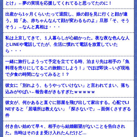
とけ」←夢の実現を応援してくれてると思ってたのに！
出産から1ヶ月くらいたって退院し、娘の顔を見に行くと顔が違
う。姑「あ、赤ちゃんなんて顔が変わるものよ」旦那「そ、そう
そう」→なんと真相は・・・
私は上京してきて、１人暮らしが心細かった。夜な夜な色んな人
とLINEや電話してたが、生活に慣れて電話を放置していた
ら・・・
一緒に旅行しようって予定を立ててる時、泊まり先は相手の「魚
料理を売りにしてるこの旅館にしよう！」でほぼ即決→いざ現地
で夕食の時間になってみると！？
彼女に「別れよう、もうやっていけない」と言われてまい、落ち
込みがやばい←報告者がきもすぎたｗｗｗｗｗ
彼女が、何かあると直ぐに部屋を飛び出して家出する。心配でLI
NEすると「居場所は教えない」「探さないで」→面倒くさすぎる
件
付き合い始めて早々、相手から結婚願望がないことを告白され
た。当時はそのまま受け入れたんだけど…