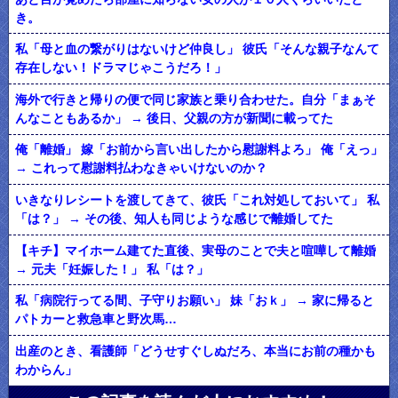
き。
私「母と血の繋がりはないけど仲良し」 彼氏「そんな親子なんて
存在しない！ドラマじゃこうだろ！」
海外で行きと帰りの便で同じ家族と乗り合わせた。自分「まぁそ
んなこともあるか」 → 後日、父親の方が新聞に載ってた
俺「離婚」 嫁「お前から言い出したから慰謝料よろ」 俺「えっ」
→ これって慰謝料払わなきゃいけないのか？
いきなりレシートを渡してきて、彼氏「これ対処しておいて」 私
「は？」 → その後、知人も同じような感じで離婚してた
【キチ】マイホーム建てた直後、実母のことで夫と喧嘩して離婚
→ 元夫「妊娠した！」 私「は？」
私「病院行ってる間、子守りお願い」 妹「おｋ」 → 家に帰ると
パトカーと救急車と野次馬…
出産のとき、看護師「どうせすぐしぬだろ、本当にお前の種かも
わからん」