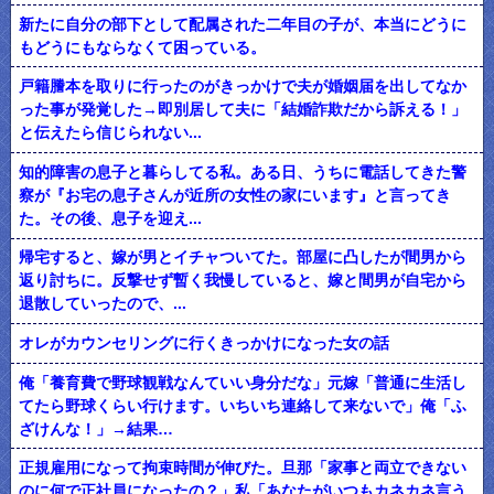
新たに自分の部下として配属された二年目の子が、本当にどうに
もどうにもならなくて困っている。
戸籍謄本を取りに行ったのがきっかけで夫が婚姻届を出してなか
った事が発覚した→即別居して夫に「結婚詐欺だから訴える！」
と伝えたら信じられない...
知的障害の息子と暮らしてる私。ある日、うちに電話してきた警
察が『お宅の息子さんが近所の女性の家にいます』と言ってき
た。その後、息子を迎え...
帰宅すると、嫁が男とイチャついてた。部屋に凸したが間男から
返り討ちに。反撃せず暫く我慢していると、嫁と間男が自宅から
退散していったので、...
オレがカウンセリングに行くきっかけになった女の話
俺「養育費で野球観戦なんていい身分だな」元嫁「普通に生活し
てたら野球くらい行けます。いちいち連絡して来ないで」俺「ふ
ざけんな！」→結果…
正規雇用になって拘束時間が伸びた。旦那「家事と両立できない
のに何で正社員になったの？」私「あなたがいつもカネカネ言う