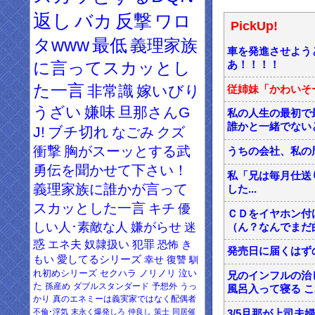
返し
バカ
反撃
ワロ
PickUp!
タwww
最低
義理家族
車を発進させよう
に言ってスカッとし
あ！！！！
た一言
非常識
嫁いびり
従姉妹「かわいそ
うざい
嫌味
旦那さんG
私の人生の最初で
誰かと一緒でない
J!
ブチ切れ
なごみ
クズ
衝撃
胸がスーッとする武
うちの会社、私の
勇伝を聞かせて下さい！
私「兄は毎月仕送
義理家族に誰かが言って
した...
スカッとした一言
キチ
優
ＣＤをイヤホン付
しい人･素敵な人
嫌がらせ
迷
（ん？なんでまだ
惑
エネ夫
奴隷扱い
犯罪
恐怖
き
発売日に届くはず
もい
愛してるシリーズ
幸せ
復讐
馴
れ初めシリーズ
セクハラ
ノリノリ
泣い
兄のインフルの治
た
孫産め
ダブルスタンダード
予想外
うっ
風呂入って寝る 
かり
真のエネミーは義実家ではなく配偶者
不倫･浮気
末永く爆発しろ
仲良し
策士
同居催
3/5旦那が上司