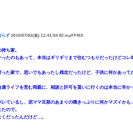
知らず
2010/07/02(金) 11:41:04 ID:rnyFFf6X
の持ち家。
かったのもあって、本当はギリギリまで住むつもりだったけどコレ
育った家で、思いでもあったし残念だったけど、子供に何かあって
自適ライフを営む両親に、相談と許可を貰いに行くのは本当に辛か
バレているし、泥ママ旦那のあまりの嘆きっぷりに何かマズイかも
じたので。
なくだったんだけど…。