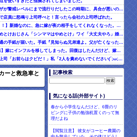
点を使いすぎだと指摘されてしまいました。
インフルエンザが警戒レベルにまで流行りだしたこの時期に、具合が悪いのに頑なに病院に行こうとしない同居の義姉。
で店員に怒鳴り上司呼べと！言ったら会社の上司呼ばれた。
2/2【ダメ男！！】新婚なのに、急に嫁が夜の相手をしてくれなくなった。その代わり口ではしてくれるんだけど…仕事もちょくちょく休んでるみたいだし。これって真っ黒？？→結果…
シンママはやめとけおじさん「シンママはやめとけ」ワイ「大丈夫やろ」婚姻届け提出⇒結果！！
父の他界後１通の手紙が届いた。手紙『見知らぬ兄弟達よ。父が亡くなったそうだが我々は二千万ほどだけ貰えたら後は遺産は一切いらない。だからくれ』 → なんと…
4/4【言い訳男】嫁にインフルを移してしまった。回復はしたんだけど、嫁「こっちは病み上がりでフラフラしてるのにあんたはTV見て。手伝う気はないわけ？」→そりゃない事もないけど
社内フリン。上司「お前らはクビだ！」私「2人を責めないでください(´;ω;｀)私さえいなければいいんです」 みんな「！？」 → 狙い通りだった・・・
む味だけどなんのお茶？」彼「ちっ！」私「」
記事検索
トカーと救急車と
【ネット騒然】惨殺されたタワマン頂き女子のこの動画、すげえええええｗｗｗｗｗｗｗｗｗｗｗ
899 食べた量を張り合ってくる
男「ソーセージを切って料理する彼女に冷めた。それじゃあ旨みが全部流れるじゃん・・・」
気になる話(外部サイト)
現役のヤクサ"が5chに降臨 → 衝撃の暴露を開始・・・！！！
春から小学生なんだけど、6畳のリ
ビングに子供の勉強机置くのって無
理だよね
【閲覧注意】 彼女がコーヒー農園の
中を散歩していた。その体はどうし