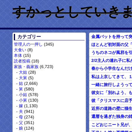
すかっとしていきません
金属バットを持って突
カテゴリー
管理人の一押し
(345)
大食い
(8)
本体
(15)
読者投稿
(18)
家族・義家族
(6,723)
大姑
(28)
大舅
(5)
姑
(2,666)
舅
(580)
小姑
(578)
小舅
(130)
嫁
(1,130)
近所の道路の壁に猫生
夫
(941)
母
(274)
父
(351)
こどおじニート兄が
娘
(124)