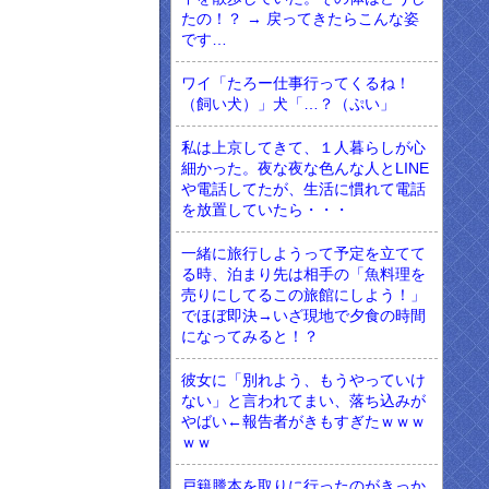
たの！？ → 戻ってきたらこんな姿
です…
ワイ「たろー仕事行ってくるね！
（飼い犬）」犬「…？（ぷい」
私は上京してきて、１人暮らしが心
細かった。夜な夜な色んな人とLINE
や電話してたが、生活に慣れて電話
を放置していたら・・・
一緒に旅行しようって予定を立てて
る時、泊まり先は相手の「魚料理を
売りにしてるこの旅館にしよう！」
でほぼ即決→いざ現地で夕食の時間
になってみると！？
彼女に「別れよう、もうやっていけ
ない」と言われてまい、落ち込みが
やばい←報告者がきもすぎたｗｗｗ
ｗｗ
戸籍謄本を取りに行ったのがきっか