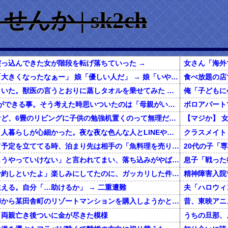
か | sk2ch
っ込んできた女が階段を転げ落ちていった →
ほとんど初対面の父「大きくなったなぁー」 娘「優しい人だ」 → 娘「いやキッモ」
うちのネコが風邪を引いた。獣医の言うとおりに蒸しタオルを乗せてみた → 猫はこうなった…
2/2主人の連れ子に私ができる事。そう考えた時思いついたのは「母親がいなくても全て自分でできるようになるよう教えよう」。躾をしまくって成長したから主人と二人で暮らし始めたら…
春から小学生なんだけど、6畳のリビングに子供の勉強机置くのって無理だよね
私は上京してきて、１人暮らしが心細かった。夜な夜な色んな人とLINEや電話してたが、生活に慣れて電話を放置していたら・・・
一緒に旅行しようって予定を立ててる時、泊まり先は相手の「魚料理を売りにしてるこの旅館にしよう！」でほぼ即決→いざ現地で夕食の時間になってみると！？
彼女に「別れよう、もうやっていけない」と言われてまい、落ち込みがやばい←報告者がきもすぎたｗｗｗｗｗ
息子「戦った
彼「クリスマスに店予約しといたよ」楽しみにしてたのに、ガッカリした件ｗｗｗｗｗ
精神障害入院
える。自分「…助けるか」 → 二重遭難
還暦を過ぎた独身の姉から某田舎町のリゾートマンションを購入しようかと思うと相談された
、両親亡き後ついに金が尽きた模様