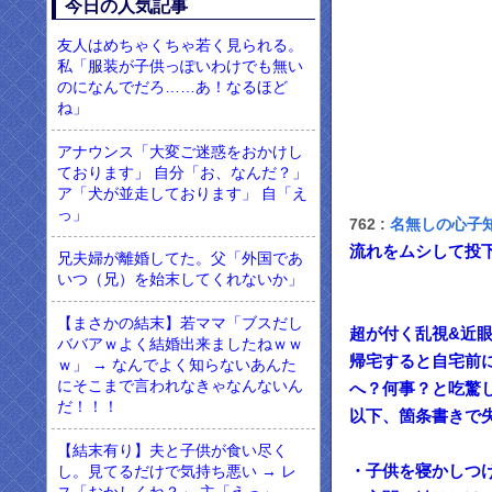
今日の人気記事
友人はめちゃくちゃ若く見られる。
私「服装が子供っぽいわけでも無い
のになんでだろ……あ！なるほど
ね」
アナウンス「大変ご迷惑をおかけし
ております」 自分「お、なんだ？」
ア「犬が並走しております」 自「え
っ」
762 :
名無しの心子
流れをムシして投
兄夫婦が離婚してた。父「外国であ
いつ（兄）を始末してくれないか」
【まさかの結末】若ママ「ブスだし
超が付く乱視&近
ババアｗよく結婚出来ましたねｗｗ
帰宅すると自宅前
ｗ」 → なんでよく知らないあんた
にそこまで言われなきゃなんないん
へ？何事？と吃驚
だ！！！
以下、箇条書きで
【結末有り】夫と子供が食い尽く
・子供を寝かしつ
し。見てるだけで気持ち悪い → レ