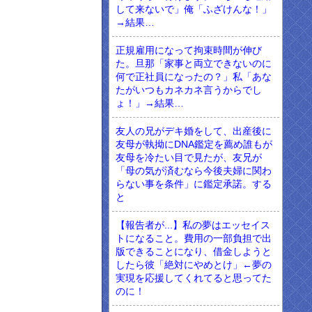
して来ないで」俺「ふざけんな！」
→結果…
正規雇用になって拘束時間が伸び
た。旦那「家事と両立できないのに
何で正社員になったの？」私「あな
たがいつもカネカネ言うからでし
ょ！」→結果…
友人の兄がデキ婚をして、出産後に
友母が執拗にDNA鑑定を薦め誰もが
友母を冷たい目で見たが、友兄が
「母の気が済むなら今後夫婦に関わ
らない事を条件」に鑑定承諾。する
と
【報告者が...】私の夢はエッセイス
トになること。費用の一部負担で出
版できることになり、借金しようと
したら彼「絶対にやめとけ」←夢の
実現を応援してくれてると思ってた
のに！