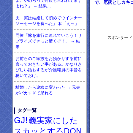
よ。やめろって何度も言われてます
で、厄落としカキ
よね？」 → 結果…
夫「実は結婚して初めてウインナー
ソーセージを食べた」 私「えっ」
同僚「嫁を旅行に連れていこう！サ
スポンサード
プライズできっと驚くぞ！」 → 結
果…
お前らのご家族をお預かりする前に
言っておきたい事がある。かなりき
びしい話もするが介護職員の本音を
聴いておけ。
離婚したら途端に変わった → 元夫
がバカすぎて呆れる
タグ一覧
GJ!
義実家にした
スカッとするDQN