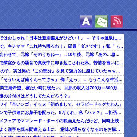
女さん「海外ではおしゃれ！日本は差別偏見がひどい！」 → そりゃ温泉にも入れないし破談になるやろなぁ…
食べ放題の店で。キチママ『これ持ち帰るわ！』店員「ダメです！」私「（セコママだ！）」キチ『食べ放題だし持ち帰っても一緒よ！』 → すると突然...
俺「子どもに会わせて」元嫁「そのうちねー」→10年後、元嫁「あの…息子が…」
ボロアパートで隣室からの騒音で真夜中に叩き起こされた私。苦情を言いに行くと、DQNがビクビク震えながら一言ｗｗｗ
【マジか】 女の子、実は男の『この部分』を見て魅力的に感じていたｗｗｗｗｗｗｗｗ
クラスメイト「そういえば俺くんってさｗ」 俺「えっ」 → もうこんな生活嫌だ
20代の子「専業主婦希望、寝たい時に寝たい、旦那の収入は700万～800万ぐらい。友達とランチ、ヨガ、エステ」→結果…
後の片付けはどうしてたんだろう？」
ワイ「辛いンゴ」イッヌ「初めまして、セラピードッグだわん」
夫「ハロウィンで子供達にお菓子を配った。5万くれ」私「ハァ？」→拒否したら離婚しようと言われ...
昔、東映アニメフェアでママレード・ボーイの映画見たんだけど、同時上映がスラムダンクとドラゴンボールだったんだよな。
うちの旦那、よく漢字を読み間違える上に、 意味が通らなくなるのをお構いなしにそのまま無理やり読もうとする。