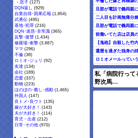
息子
(127)
DQN返し
(929)
自業自得･因果応報
(1,854)
武勇伝
(495)
基地･犯罪
(216)
DQN･迷惑･非常識
(365)
反撃･復讐
(1,434)
修羅場･衝撃
(3,887)
ママ
(296)
不倫
(38)
ロミオメールってい
ロミオ･ジュリ
(92)
友達
(134)
オレがカウンセリン
会社
(189)
私「病院行って
恋愛
(337)
野次馬…
動物
(223)
ほのぼの･癒し･感動
(1,465)
外国人
(147)
良トメ･良ウト
(135)
嫁が大好き！
(143)
夫が大好き！
(114)
育児・出産
(212)
日常･その他
(970)