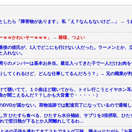
としたら「障害物があります」 私「え？なんもないけど…」 → う
ーｗｗかわいそーｗｗｗ」 → 爺様、つよい
最後の彼氏が、1人でどこにも行けない人だった。ラーメンとか、
と入れない。
周りのメンバーは基本お弁当。最近入ってきた子で一人だけお肉を
りしてくれるけど、どんな仕事してるんだろう？」→ 兄の職業が
けて聴いてて、１０曲ほど聴いてから、トイレ行こうとイヤホン耳
曲が聞こえるんだ？？しかも大音量で・・・・・）
のDVDが届かない。荷物追跡では配達完了になっているので通報し
し方 ひたすら食べる、ひたすら水分補給、サプリを3倍摂取、ひた
これで翌日熱が下るとか人間離れしてるわ…
夫婦とその子供を連れてきてうちでネトゲ三昧。寝そべりながら「お