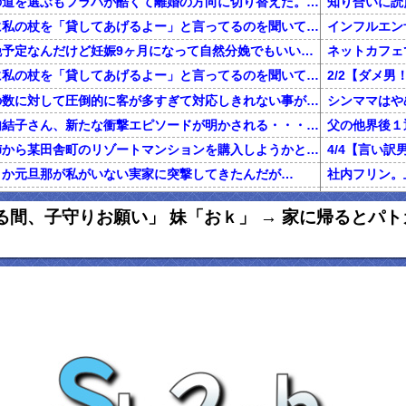
不倫した嫁と再構築の道を選ぶもフラバが酷くて離婚の方向に切り替えた。しかし親まで召喚して抵抗する嫁を見てるうちに「俺もすればいいじゃん」という結...
知り合いに読
旦那が電話で義両親に私の杖を「貸してあげるよー」と言ってるのを聞いてしまった
二人目を計画無痛分娩予定なんだけど妊娠9ヶ月になって自然分娩でもいいかなって思うようになってきた
ネットカフェ
旦那が電話で義両親に私の杖を「貸してあげるよー」と言ってるのを聞いてしまった
前働いてた店は店員の数に対して圧倒的に客が多すぎて対応しきれない事がしょっちゅうあった
【鬼砲】自殺した竹内結子さん、新たな衝撃エピソードが明かされる・・・これは・・・
還暦を過ぎた独身の姉から某田舎町のリゾートマンションを購入しようかと思うと相談された
うか元旦那が私がいない実家に突撃してきたんだが…
グに行くきっかけになった女の話
私「初めて飲
る間、子守りお願い」 妹「おｋ」 → 家に帰るとパ
俺「養育費で野球観戦なんていい身分だな」元嫁「普通に生活してたら野球くらい行けます。いちいち連絡して来ないで」俺「ふざけんな！」→結果…
正規雇用になって拘束時間が伸びた。旦那「家事と両立できないのに何で正社員になったの？」私「あなたがいつもカネカネ言うからでしょ！」→結果…
百年の恋12-
ハゲ上司「注がれた酒は全て飲み干せ！」新人「もう限界です」上司「いいから飲め！」私（新人を避難させよう…）→ 次の瞬間…
女性3人の部署に男性社員が配属。女性社員「この日は生理だから休みっと」 → 男性社員が爆発
【マジかよ】
友人の兄がデキ婚をして、出産後に友母が執拗にDNA鑑定を薦め誰もが友母を冷たい目で見たが、友兄が「母の気が済むなら今後夫婦に関わらない事を条件」に鑑定承諾。すると
【報告者が...】私の夢はエッセイストになること。費用の一部負担で出版できることになり、借金しようとしたら彼「絶対にやめとけ」←夢の実現を応援してくれてると思ってたのに！
出産から1ヶ月くらいたって退院し、娘の顔を見に行くと顔が違う。姑「あ、赤ちゃんなんて顔が変わるものよ」旦那「そ、そうそう」→なんと真相は・・・
妻が置手紙を残し失踪、農業経営に必要な数千万円を持ち逃げし、妻の両親に事情を説明。失踪から1週間後に妻の両親と話し合い中妻帰宅。妻の車がｱｳﾃﾞｨになり肌ﾂﾔﾂﾔ。すると