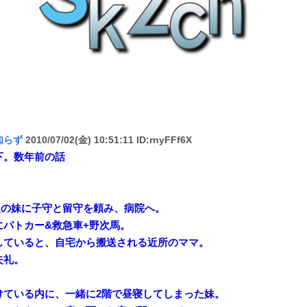
知らず
2010/07/02(金) 10:51:11 ID:rnyFFf6X
下。数年前の話
眼の妹に子守と留守を頼み、病院へ。
にパトカー&救急車+野次馬。
していると、自宅から搬送される近所のママ。
失礼。
けている内に、一緒に2階で昼寝してしまった妹。