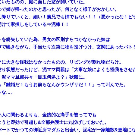
ていたものの、庭に面した窓が開いていた。
ので姉が帰ったのかと思ったが、何となく様子がおかしい。
と降りていくと、細い！義兄でも姉でもない！！（悪かったな！ピザ
開けて家捜しをしている⇒泥棒！！
トを紛失していた為、男女の区別すらつかなかった妹は
声で喚きながら、手当たり次第に物を投げつけ、玄関にあったバト
マに大きな怪我はなかったものの、リビングが割れ物だらけ。
謝り状態だったけど、泥ママ両親は「大事な娘によくも怪我をさせ
、泥ママ旦那共々「目玉何処よ？」状態に。
ら「離婚だ！もうお前らなんかウンザリだ！！」って叫んでた。
うな…。
い人に関わるよりも、金銭的な痛手を被ってでも
ようと即効で引越し&全部弁護士に丸投げしておいた。
パートでかつての御近所マダムと出会い、泥宅が一家離散&更地に