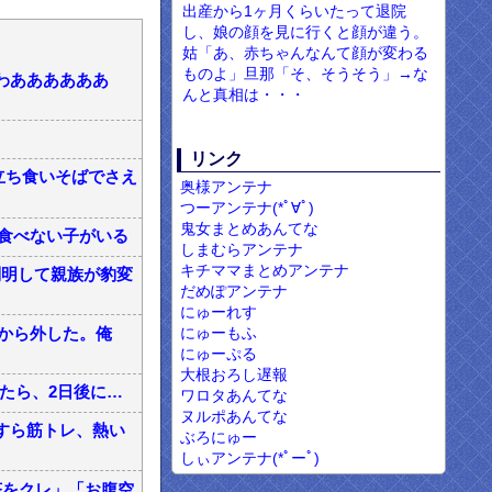
出産から1ヶ月くらいたって退院
し、娘の顔を見に行くと顔が違う。
姑「あ、赤ちゃんなんて顔が変わる
ものよ」旦那「そ、そうそう」→な
わああああああ
んと真相は・・・
リンク
立ち食いそばでさえ
奥様アンテナ
つーアンテナ(*ﾟ∀ﾟ)
鬼女まとめあんてな
食べない子がいる
しまむらアンテナ
キチママまとめアンテナ
判明して親族が豹変
だめぽアンテナ
にゅーれす
にゅーもふ
から外した。俺
にゅーぷる
大根おろし遅報
たら、2日後に…
ワロタあんてな
ヌルポあんてな
すら筋トレ、熱い
ぶろにゅー
しぃアンテナ(*ﾟーﾟ)
茶をクレ」「お腹空