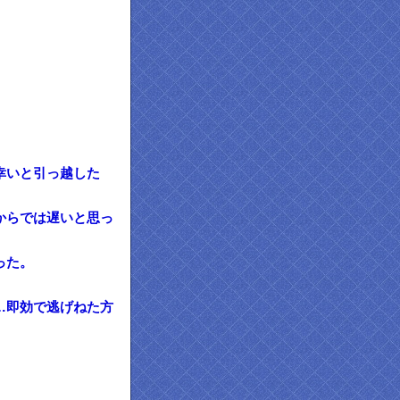
幸いと引っ越した
からでは遅いと思っ
った。
…即効で逃げねた方