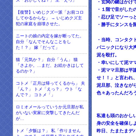
ス「おかしくね？」 主「えっ」
・玄関の鍵はかけ
・１階で音がした
【復讐】いめじクズ一派「お前コロ
・忍び足でソーっ
してやるからな」 → いじめクズ主
犯の家庭を崩壊させた。
・勝手にタンスを
ニートの娘の内定を嫁が断ってた。
・当時、コンタク
自分「なんでそんなことをし
パニックになり大
た！？」 嫁「だって」
泥を殴打。
猫「元気か？」 自分「うん」 猫
・幸いにして泥マ
「さよか。…まだ、お絵かきはして
・泥ママ旦那は平
るのか？」
せ！！」と言われ
コトメ「正月は帰ってくるから」 夫
泥旦那、泣きなが
「ん？」 トメ「えっ？」 ウト「な
色々あったんだろ
んで？」 コトメ「」
ロミオメールっていうか元旦那が私
がいない実家に突撃してきたんだ
私達も頭のおかし
が…
身の安全を確保し
トメ「夕飯は？」 私「作りません
昨日、たまたまデ