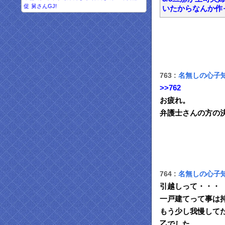
促
舅さんGJ!
いたからなんか作
763 :
名無しの心子
>>762
お疲れ。
弁護士さんの方の
764 :
名無しの心子
引越しって・・・
一戸建てって事は
もう少し我慢して
乙でした