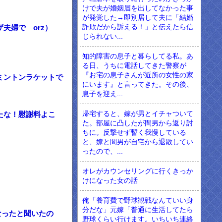
けで夫が婚姻届を出してなかった事
が発覚した→即別居して夫に「結婚
詐欺だから訴える！」と伝えたら信
夫婦で orz）
じられない...
知的障害の息子と暮らしてる私。あ
る日、うちに電話してきた警察が
『お宅の息子さんが近所の女性の家
ミントンラケットで
にいます』と言ってきた。その後、
息子を迎え...
帰宅すると、嫁が男とイチャついて
たな！慰謝料よこ
た。部屋に凸したが間男から返り討
ちに。反撃せず暫く我慢している
と、嫁と間男が自宅から退散してい
ったので、...
オレがカウンセリングに行くきっか
けになった女の話
俺「養育費で野球観戦なんていい身
分だな」元嫁「普通に生活してたら
なったと聞いたの
野球くらい行けます。いちいち連絡