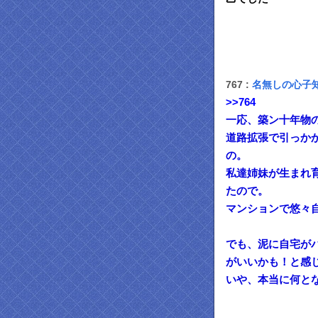
767 :
名無しの心子
>>764
一応、築ン十年物
道路拡張で引っか
の。
私達姉妹が生まれ
たので。
マンションで悠々
でも、泥に自宅が
がいいかも！と感
いや、本当に何と